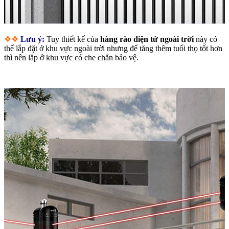
❖❖
Lưu ý:
Tuy thiết kế của
hàng rào điện tử ngoài trời
này có
thể lắp đặt ở khu vực ngoài trời nhưng để tăng thêm tuổi thọ tốt hơn
thì nên lắp ở khu vực có che chắn bảo vệ.