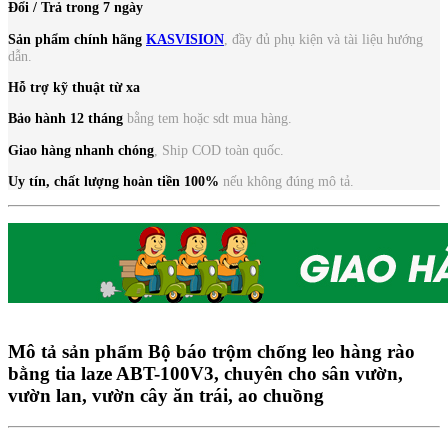
Đổi / Trả trong 7 ngày
Sản phẩm chính hãng
KASVISION
, đầy đủ phụ kiện và tài liệu hướng
dẫn.
Hỗ trợ kỹ thuật từ xa
Bảo hành 12 tháng
bằng tem hoặc sdt mua hàng.
Giao hàng nhanh chóng
, Ship COD toàn quốc.
Uy tín, chất lượng
hoàn tiền 100%
nếu không đúng mô tả.
Mô tả sản phẩm
Bộ báo trộm chống leo hàng rào
bằng tia laze ABT-100V3, chuyên cho sân vườn,
vườn lan, vườn cây ăn trái, ao chuồng