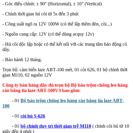
- Góc điều chỉnh: ± 90° (Horizontal), ± 10° (Vertical)
- Chỉnh thời gian hú còi từ 5s đến 3 phút
- Công suất ngõ ra 12V 100W (có thể lắp thêm đèn, còi...)
- Nguồn cung cấp: 12V (có thể dùng acquy 12v)
- Hú còi độc lập hoặc có thể kết nối với các trung tâm báo động có
dây.
- Bảo hành 12 tháng.
Trọn bộ: cảm biến laze ABT-100 mét, 01 còi 626, 01 bộ chỉnh thời
gian M110, 02 nguồn 12V
Công ty bán hàng đầy đủ trọn bộ Bộ báo trộm chống leo hàng
rào bằng tia laze ABT-100V3 bao gồm
:
- 01
Bộ báo trộm chống leo hàng rào bằng tia laze ABT-
100
- 01
còi hú S-626
- 01
bộ chỉnh duy trì thời gian trễ M110
( chỉnh còi hú từ 10
giây đến 4 phút )