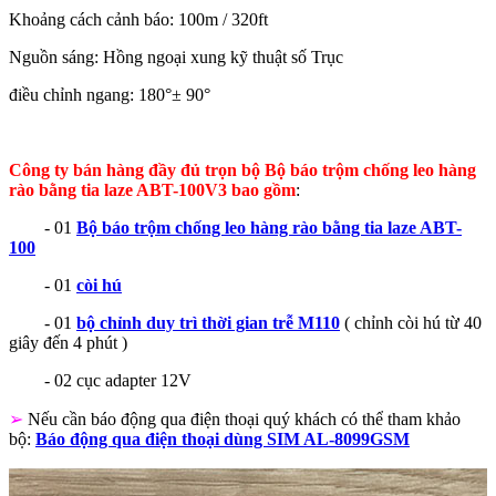
Khoảng cách cảnh báo: 100m / 320ft
Nguồn sáng: Hồng ngoại xung kỹ thuật số Trục
điều chỉnh ngang: 180°± 90°
Công ty bán hàng đầy đủ trọn bộ Bộ báo trộm chống leo hàng
rào bằng tia laze ABT-100V3 bao gồm
:
- 01
Bộ báo trộm chống leo hàng rào bằng tia laze ABT-
100
- 01
còi hú
- 01
bộ chỉnh duy trì thời gian trễ M110
( chỉnh còi hú từ 40
giây đến 4 phút )
- 02 cục adapter 12V
➢
Nếu cần báo động qua điện thoại quý khách có thể tham khảo
bộ:
Báo động qua điện thoại dùng SIM AL-8099GSM