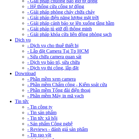
- Giải pháp chuông báo giờ tự động
- Hệ thống cửa cổng tự động
- Giải pháp phòng cháy chữa cháy
- Giải pháp điện năng lượng mặt trời
- Giải pháp cảnh báo xe lên xuống tầng hầm
- Giải pháp tủ giữ đồ thông minh
- Giải pháp khóa cửa liên động phòng sạch
Dịch vụ
- Dịch vụ cho thuê thiết bị
- Lắp đặt Camera Tại Tp HCM
- Sửa chữa camera quan sát
- Dịch vụ bảo trì, sửa chữa
- Dịch vụ thi công, lắp đặt
Download
- Phần mềm xem camera
- Phần mềm Chấm công - Kiểm soát cửa
- Phần mềm Tổng đài điện thoại
- Phần mềm Máy in mã vạch
Tin tức
- Tin công ty
- Tin sản phẩm
- Tin tức xã hội
- Sản phẩm Công nghệ
- Reviews - đánh giá sản phẩm
- Tin rao vặt