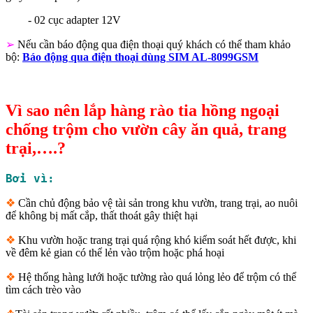
- 02 cục adapter 12V
➢
Nếu cần báo động qua điện thoại quý khách có thể tham khảo
bộ:
Báo động qua điện thoại dùng SIM AL-8099GSM
Vì sao nên lắp hàng rào tia hồng ngoại
chống trộm cho vườn cây ăn quả, trang
trại,….?
Bởi vì:
❖
Cần chủ động bảo vệ tài sản trong khu vườn, trang trại, ao nuôi
để không bị mất cắp, thất thoát gây thiệt hại
❖
Khu vườn hoặc trang trại quá rộng khó kiểm soát hết được, khi
về đêm kẻ gian có thể lẻn vào trộm hoặc phá hoại
❖
Hệ thống hàng lưới hoặc tường rào quá lỏng lẻo để trộm có thể
tìm cách trèo vào