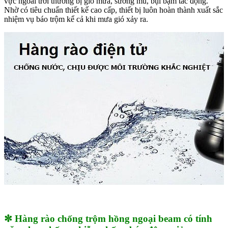
vực ngoài trời thường bị gió mưa, sương mù, bụi bặm tác động.
Nhờ có tiêu chuẩn thiết kế cao cấp, thiết bị luôn hoàn thành xuất sắc
nhiệm vụ báo trộm kể cả khi mưa gió xảy ra.
✼ Hàng rào chống trộm hồng ngoại beam có tính