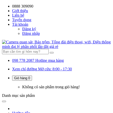
0888 309090
59%
20%
13%
18%
10%
28%
21%
Giới thiệu
Liên hệ
OFF
OFF
OFF
OFF
OFF
OFF
OFF
Tuyển dụng
Tài khoản
Đăng ký
Đăng nhập
098 778 2087
Hotline mua hàng
Xem chỉ đường
Mở cửa: 8:00 - 17:30
Giỏ hàng
0
Không có sản phẩm trong giỏ hàng!
Danh mục
sản phẩm