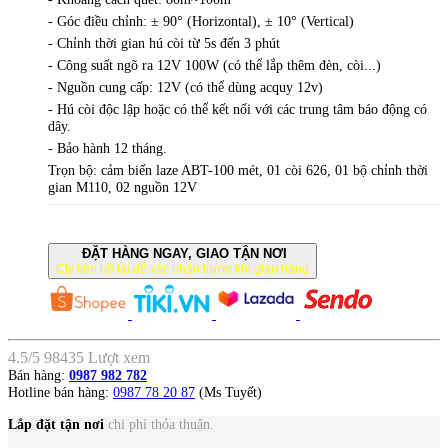
- Góc điều chỉnh: ± 90° (Horizontal), ± 10° (Vertical)
- Chỉnh thời gian hú còi từ 5s đến 3 phút
- Công suất ngõ ra 12V 100W (có thể lắp thêm đèn, còi...)
- Nguồn cung cấp: 12V (có thể dùng acquy 12v)
- Hú còi độc lập hoặc có thể kết nối với các trung tâm báo động có
dây.
- Bảo hành 12 tháng.
Trọn bộ: cảm biến laze ABT-100 mét, 01 còi 626, 01 bộ chỉnh thời
gian M110, 02 nguồn 12V
ĐẶT HÀNG NGAY, GIAO TẬN NƠI
Cty liên hệ lại để xác nhận trước khi giao hàng
4.5
/
5
98435
Lượt xem
Bán hàng:
0987 982 782
Hotline bán hàng:
0987 78 20 87
(Ms Tuyết)
Lắp đặt tận nơi
chi phí thỏa thuận.