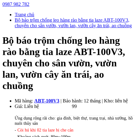
0987 982 782
Trang chủ
Bộ báo trộm chống leo hàng rào bằng tia laze ABT-100V3,
chuyên cho sân vườn, vườn lan, vườn cây ăn trái, ao chuồng
Bộ báo trộm chống leo hàng
rào bằng tia laze ABT-100V3,
chuyên cho sân vườn, vườn
lan, vườn cây ăn trái, ao
chuồng
Mã hàng:
ABT-100V3
| Bảo hành: 12 tháng | Kho: liên hệ
Giá:
Liên hệ
1.300.000
VND
99
Ứng dụng rộng rãi cho: gia đình, biệt thự, trang trại, nhà xưởng, hồ
nuôi thủy sản
-
Còi hú khi 02 tia laze bị che cản
- Khoảng cách quét: 80m~100m