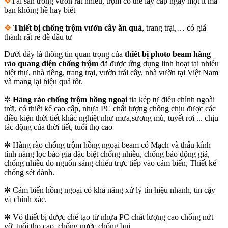
❖
Tài sản trong vườn rất nhiều, trộm có thể lấy cắp ngày một ít mà
bạn không hề hay biết
❖
Thiết bị chống trộm vườn cây ăn quả
, trang trại,… có giá
thành rất rẻ dễ đầu tư
Dưới đây là thông tin quan trọng của
thiết bị photo beam hàng
rào quang điện chống trộm
đã được ứng dụng linh hoạt tại nhiều
biệt thự, nhà riêng, trang trại, vườn trái cây, nhà vườn tại Việt Nam
và mang lại hiệu quả tốt.
✼
Hàng rào chống trộm hồng ngoại
tia kép tự điều chỉnh ngoài
trời, có thiết kế cao cấp, nhựa PC chất lượng chống chịu được các
điều kiện thời tiết khắc nghiệt như mưa,sương mù, tuyết rơi ... chịu
tác động của thời tiết, tuổi thọ cao
✼ Hàng rào chống trộm hồng ngoại beam có Mạch và thấu kính
tính năng lọc báo giả đặc biệt chống nhiễu, chống báo động giả,
chống nhiễu do nguốn sáng chiếu trực tiếp vào cảm biến, Thiết kế
chống sét đánh.
✼ Cảm biến hồng ngoại có khả năng xử lý tín hiệu nhanh, tin cậy
và chính xác.
✼ Vỏ thiết bị được chế tạo từ nhựa PC chất lượng cao chống nứt
vỡ, tuổi thọ cao, chống nước chống bụi.