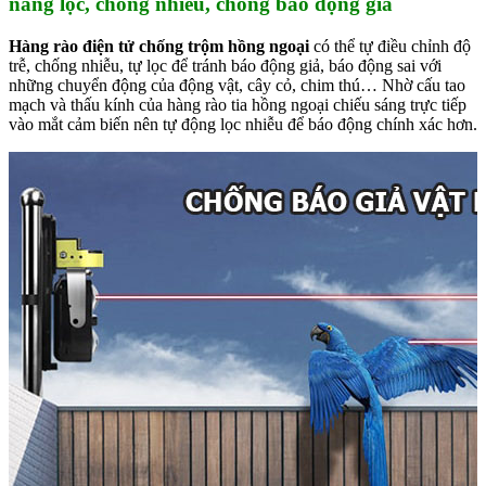
năng lọc, chống nhiễu, chống báo động giả
Hàng rào điện tử chống trộm hồng ngoại
có thể tự điều chỉnh độ
trễ, chống nhiễu, tự lọc để tránh báo động giả, báo động sai với
những chuyển động của động vật, cây cỏ, chim thú… Nhờ cấu tao
mạch và thấu kính của hàng rào tia hồng ngoại chiếu sáng trực tiếp
vào mắt cảm biến nên tự động lọc nhiễu để báo động chính xác hơn.