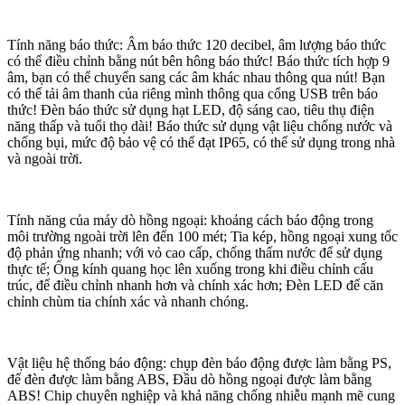
Tính năng báo thức: Âm báo thức 120 decibel, âm lượng báo thức
có thể điều chỉnh bằng nút bên hông báo thức! Báo thức tích hợp 9
âm, bạn có thể chuyển sang các âm khác nhau thông qua nút! Bạn
có thể tải âm thanh của riêng mình thông qua cổng USB trên báo
thức! Đèn báo thức sử dụng hạt LED, độ sáng cao, tiêu thụ điện
năng thấp và tuổi thọ dài! Báo thức sử dụng vật liệu chống nước và
chống bụi, mức độ bảo vệ có thể đạt IP65, có thể sử dụng trong nhà
và ngoài trời.
Tính năng của máy dò hồng ngoại: khoảng cách báo động trong
môi trường ngoài trời lên đến 100 mét; Tia kép, hồng ngoại xung tốc
độ phản ứng nhanh; với vỏ cao cấp, chống thấm nước để sử dụng
thực tế; Ống kính quang học lên xuống trong khi điều chỉnh cấu
trúc, để điều chỉnh nhanh hơn và chính xác hơn; Đèn LED để căn
chỉnh chùm tia chính xác và nhanh chóng.
Vật liệu hệ thống báo động: chụp đèn báo động được làm bằng PS,
đế đèn được làm bằng ABS, Đầu dò hồng ngoại được làm bằng
ABS! Chip chuyên nghiệp và khả năng chống nhiễu mạnh mẽ cung