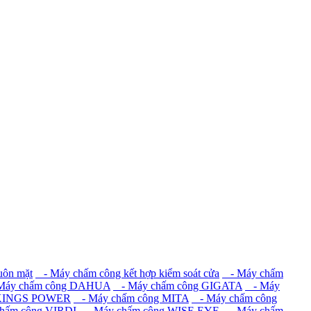
uôn mặt
- Máy chấm công kết hợp kiểm soát cửa
- Máy chấm
áy chấm công DAHUA
- Máy chấm công GIGATA
- Máy
 KINGS POWER
- Máy chấm công MITA
- Máy chấm công
hấm công VIRDI
- Máy chấm công WISE EYE
- Máy chấm