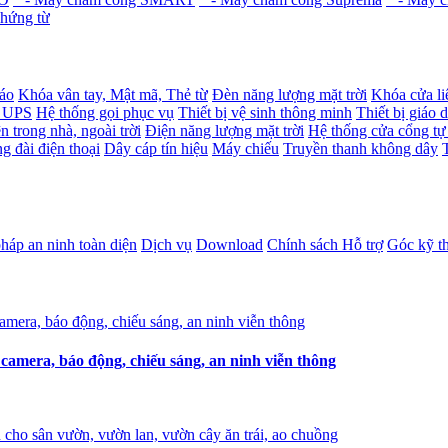
hứng từ
báo
Khóa vân tay, Mật mã, Thẻ từ
Đèn năng lượng mặt trời
Khóa cửa li
- UPS
Hệ thống gọi phục vụ
Thiết bị vệ sinh thông minh
Thiết bị giáo 
n trong nhà, ngoài trời
Điện năng lượng mặt trời
Hệ thống cửa cổng tự
g đài điện thoại
Dây cáp tín hiệu
Máy chiếu
Truyền thanh không dây
pháp an ninh toàn diện
Dịch vụ
Download
Chính sách Hỗ trợ
Góc kỹ t
amera, báo động, chiếu sáng, an ninh viễn thông