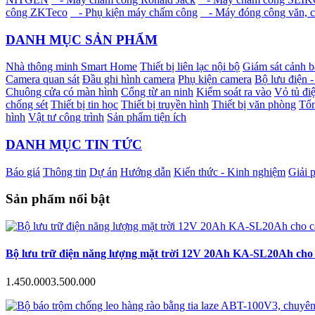
công ZKTeco
- Phụ kiện máy chấm công
- Máy đóng công văn, c
DANH MỤC SẢN PHẨM
Nhà thông minh Smart Home
Thiết bị liên lạc nội bộ
Giám sát cảnh 
Camera quan sát
Đầu ghi hình camera
Phụ kiện camera
Bộ lưu điện 
Chuông cửa có màn hình
Cổng từ an ninh
Kiểm soát ra vào
Vỏ tủ điệ
chống sét
Thiết bị tin học
Thiết bị truyền hình
Thiết bị văn phòng
Tổn
hình
Vật tư công trình
Sản phẩm tiện ích
DANH MỤC TIN TỨC
Báo giá
Thông tin
Dự án
Hướng dẫn
Kiến thức - Kinh nghiệm
Giải 
Sản phẩm nổi bật
Bộ lưu trữ điện năng lượng mặt trời 12V 20Ah KA-SL20Ah cho c
1.450.000
3.500.000