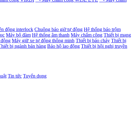
ên động interlock
Chuông báo giờ tự động
Hệ thống báo trộm
dục
Máy bộ đàm
Hệ thống âm thanh
Máy chấm công
Thiết bị mạng
 động
Máy giữ xe tự động thông minh
Thiết bị báo cháy
Thiết bị
Thiết bị ngành bán hàng
Bảo hộ lao động
Thiết bị hội nghị truyền
huật
Tin tức
Tuyển dụng