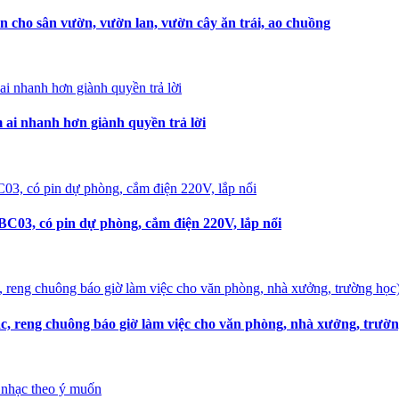
n cho sân vườn, vườn lan, vườn cây ăn trái, ao chuồng
i nhanh hơn giành quyền trả lời
C03, có pin dự phòng, cắm điện 220V, lắp nổi
, reng chuông báo giờ làm việc cho văn phòng, nhà xưởng, trườn