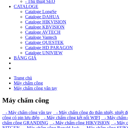
- Thủ thuật SEO
CATALOGE
Cataloge LongSe
Cataloge DAHUA
Cataloge HIKVISION
Cataloge KBVISION
Cataloge AVTECH
Cataloge Vantech
Cataloge QUESTEK
Cataloge HD PARAGON
Cataloge UNIVIEW
BẢNG GIÁ
Trang chủ
Máy chấm công
Máy chấm công vân tay
Máy chấm công
- Máy chấm công vân tay
- Máy chấm công đo thân nhiệt, nhiệt đ
công có pin lưu điện
- Máy chấm công kết nối WIFI
- Máy chấm c
chấm công GRANDING
- Máy chấm công HIKVISION
- Máy c
NITGEN
- Máy chấm công Ronald Jack
- Máy chấm công SEI