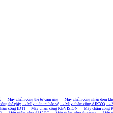
ộ
- Máy chấm công thẻ từ cảm ứng
- Máy chấm công nhận diện kh
ông thẻ giấy
- Máy tuần tra bảo vệ
- Máy chấm công AIKYO
- M
hấm công IDTI
- Máy chấm công KBVISION
- Máy chấm công
KO
- Máy chấm công SMART
- Máy chấm công Suprema
- Máy c