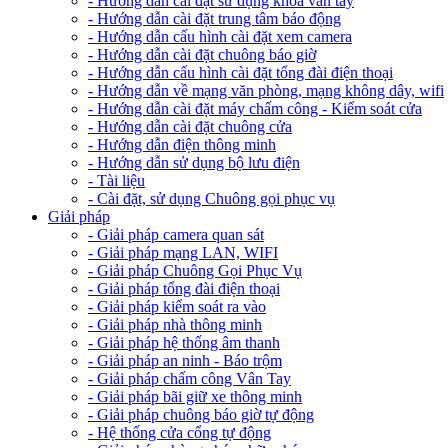
- Hướng dẫn cài đặt sử dụng khóa vân tay
- Hướng dẫn cài đặt trung tâm báo động
- Hướng dẫn cấu hình cài đặt xem camera
- Hướng dẫn cài đặt chuông báo giờ
- Hướng dẫn cấu hình cài đặt tổng đài điện thoại
- Hướng dẫn về mạng văn phòng, mạng không dây, wifi
- Hướng dẫn cài đặt máy chấm công - Kiểm soát cửa
- Hướng dẫn cài đặt chuông cửa
- Hướng dẫn điện thông minh
- Hướng dẫn sử dụng bộ lưu điện
- Tài liệu
- Cài đặt, sử dụng Chuông gọi phục vụ
Giải pháp
- Giải pháp camera quan sát
- Giải pháp mạng LAN, WIFI
- Giải pháp Chuông Gọi Phục Vụ
- Giải pháp tổng đài điện thoại
- Giải pháp kiểm soát ra vào
- Giải pháp nhà thông minh
- Giải pháp hệ thống âm thanh
- Giải pháp an ninh - Báo trộm
- Giải pháp chấm công Vân Tay
- Giải pháp bãi giữ xe thông minh
- Giải pháp chuông báo giờ tự động
- Hệ thống cửa cổng tự động