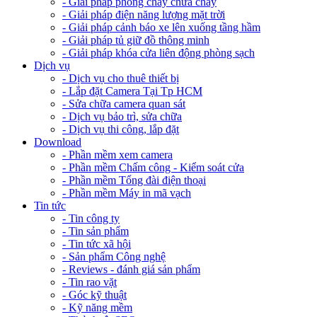
- Giải pháp phòng cháy chữa cháy
- Giải pháp điện năng lượng mặt trời
- Giải pháp cảnh báo xe lên xuống tầng hầm
- Giải pháp tủ giữ đồ thông minh
- Giải pháp khóa cửa liên động phòng sạch
Dịch vụ
- Dịch vụ cho thuê thiết bị
- Lắp đặt Camera Tại Tp HCM
- Sửa chữa camera quan sát
- Dịch vụ bảo trì, sửa chữa
- Dịch vụ thi công, lắp đặt
Download
- Phần mềm xem camera
- Phần mềm Chấm công - Kiểm soát cửa
- Phần mềm Tổng đài điện thoại
- Phần mềm Máy in mã vạch
Tin tức
- Tin công ty
- Tin sản phẩm
- Tin tức xã hội
- Sản phẩm Công nghệ
- Reviews - đánh giá sản phẩm
- Tin rao vặt
- Góc kỹ thuật
- Kỹ năng mềm