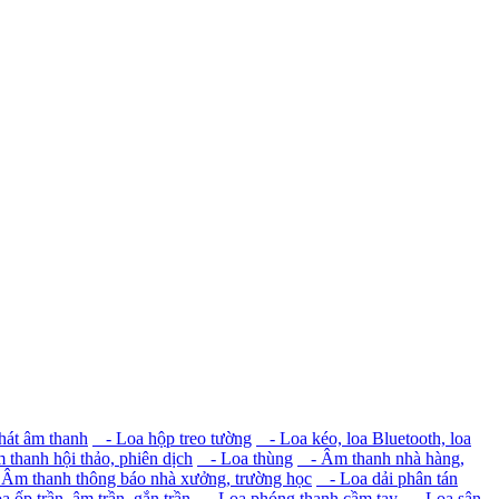
hát âm thanh
- Loa hộp treo tường
- Loa kéo, loa Bluetooth, loa
thanh hội thảo, phiên dịch
- Loa thùng
- Âm thanh nhà hàng,
Âm thanh thông báo nhà xưởng, trường học
- Loa dải phân tán
 ốp trần, âm trần, gắn trần
- Loa phóng thanh cầm tay
- Loa sân