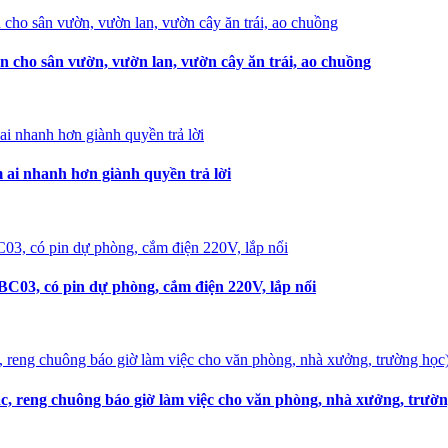
n cho sân vườn, vườn lan, vườn cây ăn trái, ao chuồng
i nhanh hơn giành quyền trả lời
C03, có pin dự phòng, cắm điện 220V, lắp nổi
, reng chuông báo giờ làm việc cho văn phòng, nhà xưởng, trườn