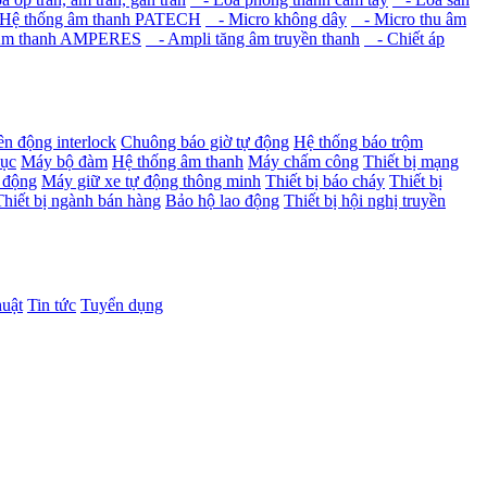
Hệ thống âm thanh PATECH
- Micro không dây
- Micro thu âm
m thanh AMPERES
- Ampli tăng âm truyền thanh
- Chiết áp
ên động interlock
Chuông báo giờ tự động
Hệ thống báo trộm
dục
Máy bộ đàm
Hệ thống âm thanh
Máy chấm công
Thiết bị mạng
 động
Máy giữ xe tự động thông minh
Thiết bị báo cháy
Thiết bị
Thiết bị ngành bán hàng
Bảo hộ lao động
Thiết bị hội nghị truyền
huật
Tin tức
Tuyển dụng