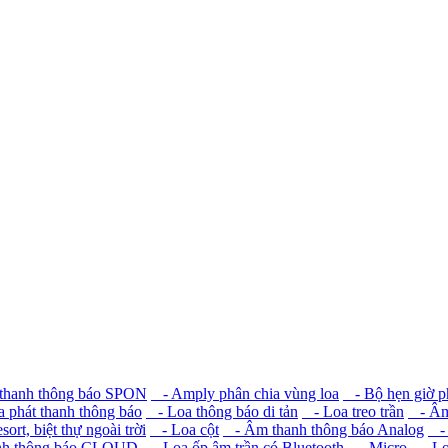
hanh thông báo SPON
- Amply phân chia vùng loa
- Bộ hẹn giờ p
 phát thanh thông báo
- Loa thông báo di tản
- Loa treo trần
- Âm 
rt, biệt thự ngoài trời
- Loa cột
- Âm thanh thông báo Analog
- 
h thông báo CLOUD
- Loa ốp âm trần có Bluetooth
- Micro
- Loa