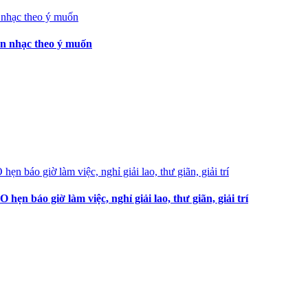
ọn nhạc theo ý muốn
 báo giờ làm việc, nghỉ giải lao, thư giãn, giải trí