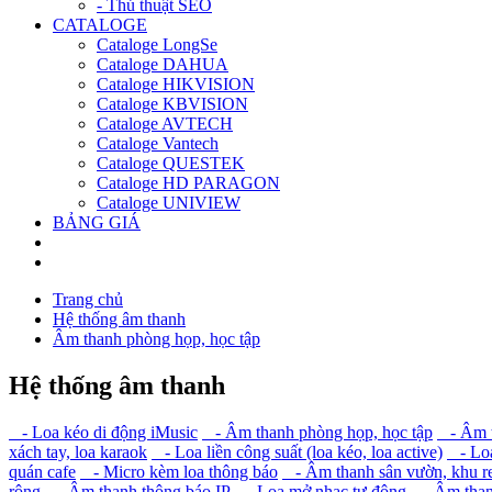
- Thủ thuật SEO
CATALOGE
Cataloge LongSe
Cataloge DAHUA
Cataloge HIKVISION
Cataloge KBVISION
Cataloge AVTECH
Cataloge Vantech
Cataloge QUESTEK
Cataloge HD PARAGON
Cataloge UNIVIEW
BẢNG GIÁ
Trang chủ
Hệ thống âm thanh
Âm thanh phòng họp, học tập
Hệ thống âm thanh
- Loa kéo di động iMusic
- Âm thanh phòng họp, học tập
- Âm t
xách tay, loa karaok
- Loa liền công suất (loa kéo, loa active)
- Loa
quán cafe
- Micro kèm loa thông báo
- Âm thanh sân vườn, khu reso
rộng
- Âm thanh thông báo IP
- Loa mở nhạc tự động
- Âm than