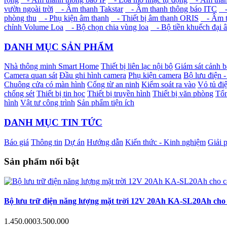
vườn ngoài trời
- Âm thanh Takstar
- Âm thanh thông báo ITC
- 
phòng thu
- Phụ kiện âm thanh
- Thiết bị âm thanh ORIS
- Âm t
chỉnh Volume Loa
- Bộ chọn chia vùng loa
- Bộ tiền khuếch đại 
DANH MỤC SẢN PHẨM
Nhà thông minh Smart Home
Thiết bị liên lạc nội bộ
Giám sát cảnh 
Camera quan sát
Đầu ghi hình camera
Phụ kiện camera
Bộ lưu điện 
Chuông cửa có màn hình
Cổng từ an ninh
Kiểm soát ra vào
Vỏ tủ điệ
chống sét
Thiết bị tin học
Thiết bị truyền hình
Thiết bị văn phòng
Tổn
hình
Vật tư công trình
Sản phẩm tiện ích
DANH MỤC TIN TỨC
Báo giá
Thông tin
Dự án
Hướng dẫn
Kiến thức - Kinh nghiệm
Giải 
Sản phẩm nổi bật
Bộ lưu trữ điện năng lượng mặt trời 12V 20Ah KA-SL20Ah cho c
1.450.000
3.500.000