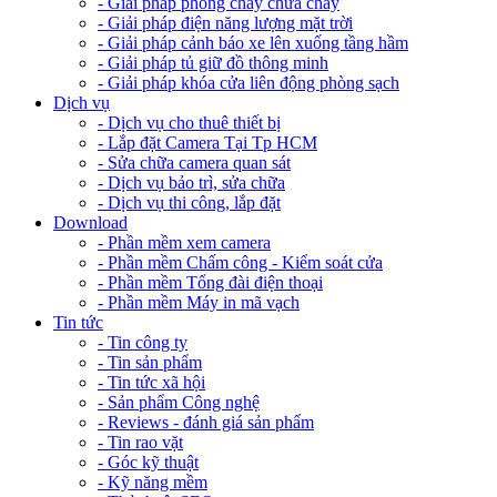
- Giải pháp phòng cháy chữa cháy
- Giải pháp điện năng lượng mặt trời
- Giải pháp cảnh báo xe lên xuống tầng hầm
- Giải pháp tủ giữ đồ thông minh
- Giải pháp khóa cửa liên động phòng sạch
Dịch vụ
- Dịch vụ cho thuê thiết bị
- Lắp đặt Camera Tại Tp HCM
- Sửa chữa camera quan sát
- Dịch vụ bảo trì, sửa chữa
- Dịch vụ thi công, lắp đặt
Download
- Phần mềm xem camera
- Phần mềm Chấm công - Kiểm soát cửa
- Phần mềm Tổng đài điện thoại
- Phần mềm Máy in mã vạch
Tin tức
- Tin công ty
- Tin sản phẩm
- Tin tức xã hội
- Sản phẩm Công nghệ
- Reviews - đánh giá sản phẩm
- Tin rao vặt
- Góc kỹ thuật
- Kỹ năng mềm