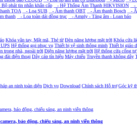
Bộ phát tin nhắn khẩn cấp
- Hệ Thống Âm Thanh HIKVISION
- 
hanh TOA
- Loa SUB
- Âm thanh OBT
- Âm thanh Bosch
- Â
âm thanh
- Loa toàn dải đồng trục
- Amply - Tăng âm - Loan báo
báo
Khóa vân tay, Mật mã, Thẻ từ
Đèn năng lượng mặt trời
Khóa cửa li
- UPS
Hệ thống gọi phục vụ
Thiết bị vệ sinh thông minh
Thiết bị giáo 
n trong nhà, ngoài trời
Điện năng lượng mặt trời
Hệ thống cửa cổng tự
g đài điện thoại
Dây cáp tín hiệu
Máy chiếu
Truyền thanh không dây
pháp an ninh toàn diện
Dịch vụ
Download
Chính sách Hỗ trợ
Góc kỹ t
amera, báo động, chiếu sáng, an ninh viễn thông