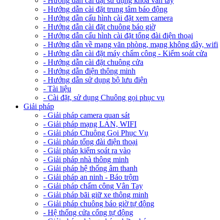
- Hướng dẫn cài đặt sử dụng khóa vân tay
- Hướng dẫn cài đặt trung tâm báo động
- Hướng dẫn cấu hình cài đặt xem camera
- Hướng dẫn cài đặt chuông báo giờ
- Hướng dẫn cấu hình cài đặt tổng đài điện thoại
- Hướng dẫn về mạng văn phòng, mạng không dây, wifi
- Hướng dẫn cài đặt máy chấm công - Kiểm soát cửa
- Hướng dẫn cài đặt chuông cửa
- Hướng dẫn điện thông minh
- Hướng dẫn sử dụng bộ lưu điện
- Tài liệu
- Cài đặt, sử dụng Chuông gọi phục vụ
Giải pháp
- Giải pháp camera quan sát
- Giải pháp mạng LAN, WIFI
- Giải pháp Chuông Gọi Phục Vụ
- Giải pháp tổng đài điện thoại
- Giải pháp kiểm soát ra vào
- Giải pháp nhà thông minh
- Giải pháp hệ thống âm thanh
- Giải pháp an ninh - Báo trộm
- Giải pháp chấm công Vân Tay
- Giải pháp bãi giữ xe thông minh
- Giải pháp chuông báo giờ tự động
- Hệ thống cửa cổng tự động