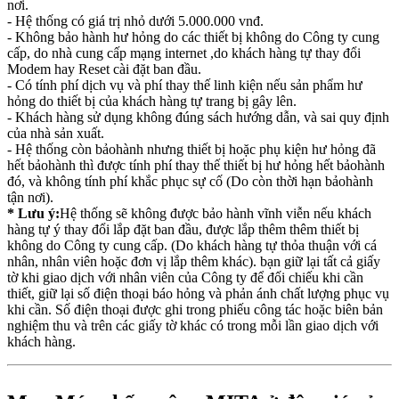
nơi.
- Hệ thống có giá trị nhỏ dưới 5.000.000 vnđ.
- Không bảo hành hư hỏng do các thiết bị không do Công ty cung
cấp, do nhà cung cấp mạng internet ,do khách hàng tự thay đổi
Modem hay Reset cài đặt ban đầu.
- Có tính phí dịch vụ và phí thay thế linh kiện nếu sản phẩm hư
hỏng do thiết bị của khách hàng tự trang bị gây lên.
- Khách hàng sử dụng không đúng sách hướng dẫn, và sai quy định
của nhà sản xuất.
- Hệ thống còn bảohành nhưng thiết bị hoặc phụ kiện hư hỏng đã
hết bảohành thì được tính phí thay thế thiết bị hư hỏng hết bảohành
đó, và không tính phí khắc phục sự cố (Do còn thời hạn bảohành
tận nơi).
* Lưu ý:
Hệ thống sẽ không được bảo hành vĩnh viễn nếu khách
hàng tự ý thay đổi lắp đặt ban đầu, được lắp thêm thêm thiết bị
không do Công ty cung cấp. (Do khách hàng tự thỏa thuận với cá
nhân, nhân viên hoặc đơn vị lắp thêm khác). bạn giữ lại tất cả giấy
tờ khi giao dịch với nhân viên của Công ty để đối chiếu khi cần
thiết, giữ lại số điện thoại báo hỏng và phản ánh chất lượng phục vụ
khi cần. Số điện thoại được ghi trong phiếu công tác hoặc biên bản
nghiệm thu và trên các giấy tờ khác có trong mỗi lần giao dịch với
khách hàng.