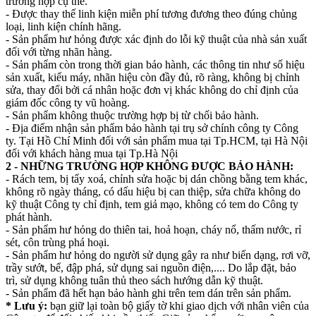
trường hợp cụ thể.
- Được thay thế linh kiện miễn phí tương đương theo đúng chủng
loại, linh kiện chính hãng.
- Sản phẩm hư hỏng được xác định do lỗi kỹ thuật của nhà sản xuất
đối với từng nhãn hàng.
- Sản phẩm còn trong thời gian bảo hành, các thông tin như số hiệu
sản xuất, kiểu máy, nhãn hiệu còn đầy đủ, rõ ràng, không bị chỉnh
sửa, thay đổi bởi cá nhân hoặc đơn vị khác không do chỉ định của
giám đốc công ty vũ hoàng.
- Sản phẩm không thuộc trường hợp bị từ chối bảo hành.
- Địa điểm nhận sản phẩm bảo hành tại trụ sở chính công ty Công
ty. Tại Hồ Chí Minh đối với sản phẩm mua tại Tp.HCM, tại Hà Nội
đối với khách hàng mua tại Tp.Hà Nội
2 - NHỮNG TRƯỜNG HỢP KHÔNG ĐƯỢC BẢO HÀNH:
- Rách tem, bị tẩy xoá, chỉnh sửa hoặc bị dán chồng bằng tem khác,
không rõ ngày tháng, có dấu hiệu bị can thiệp, sửa chữa không do
kỹ thuật Công ty chỉ định, tem giả mạo, không có tem do Công ty
phát hành.
- Sản phẩm hư hỏng do thiên tai, hoả hoạn, cháy nổ, thấm nước, rỉ
sét, côn trùng phá hoại.
- Sản phẩm hư hỏng do người sử dụng gây ra như biến dạng, rơi vỡ,
trầy sướt, bể, đập phá, sử dụng sai nguồn điện,.... Do lắp đặt, bảo
trì, sử dụng không tuân thủ theo sách hướng dẫn kỹ thuật.
- Sản phẩm đã hết hạn bảo hành ghi trên tem dán trên sản phẩm.
* Lưu ý:
bạn giữ lại toàn bộ giấy tờ khi giao dịch với nhân viên của