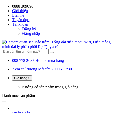
0888 309090
59%
20%
13%
18%
10%
28%
21%
Giới thiệu
Liên hệ
OFF
OFF
OFF
OFF
OFF
OFF
OFF
Tuyển dụng
Tài khoản
Đăng ký
Đăng nhập
098 778 2087
Hotline mua hàng
Xem chỉ đường
Mở cửa: 8:00 - 17:30
Giỏ hàng
0
Không có sản phẩm trong giỏ hàng!
Danh mục
sản phẩm