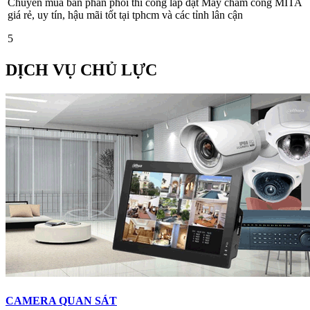
Chuyên mua bán phân phối thi công lắp đặt Máy chấm công MITA
giá rẻ, uy tín, hậu mãi tốt tại tphcm và các tỉnh lân cận
5
DỊCH VỤ CHỦ LỰC
CAMERA QUAN SÁT