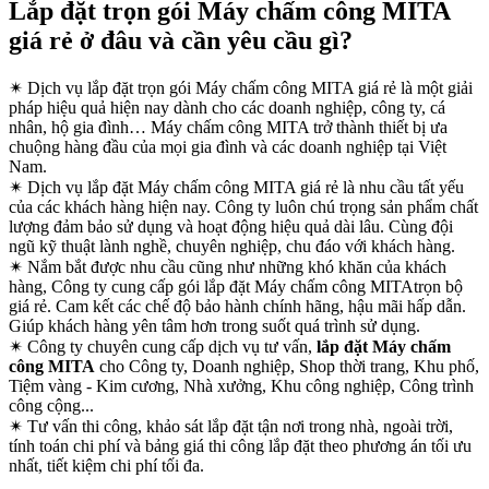
Lắp đặt trọn gói Máy chấm công MITA
giá rẻ ở đâu và cần yêu cầu gì?
✴
Dịch vụ lắp đặt trọn gói Máy chấm công MITA giá rẻ là một giải
pháp hiệu quả hiện nay dành cho các doanh nghiệp, công ty, cá
nhân, hộ gia đình… Máy chấm công MITA trở thành thiết bị ưa
chuộng hàng đầu của mọi gia đình và các doanh nghiệp tại Việt
Nam.
✴
Dịch vụ lắp đặt Máy chấm công MITA giá rẻ là nhu cầu tất yếu
của các khách hàng hiện nay. Công ty luôn chú trọng sản phẩm chất
lượng đảm bảo sử dụng và hoạt động hiệu quả dài lâu. Cùng đội
ngũ kỹ thuật lành nghề, chuyên nghiệp, chu đáo với khách hàng.
✴
Nắm bắt được nhu cầu cũng như những khó khăn của khách
hàng, Công ty cung cấp gói lắp đặt Máy chấm công MITAtrọn bộ
giá rẻ. Cam kết các chế độ bảo hành chính hãng, hậu mãi hấp dẫn.
Giúp khách hàng yên tâm hơn trong suốt quá trình sử dụng.
✴
Công ty chuyên cung cấp dịch vụ tư vấn,
lắp đặt Máy chấm
công MITA
cho Công ty, Doanh nghiệp, Shop thời trang, Khu phố,
Tiệm vàng - Kim cương, Nhà xưởng, Khu công nghiệp, Công trình
công cộng...
✴
Tư vấn thi công, khảo sát lắp đặt tận nơi trong nhà, ngoài trời,
tính toán chi phí và bảng giá thi công lắp đặt theo phương án tối ưu
nhất, tiết kiệm chi phí tối đa.