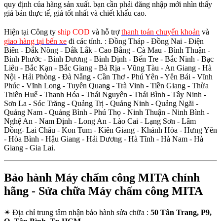
quy định của hãng sản xuất. bạn cần phải đăng nhập mới nhìn thấy
giá bán thực tế, giá tốt nhất và chiết khấu cao.
Hiện tại Công ty
ship COD
và hỗ trợ
thanh toán chuyển khoản
và
giao hàng tại bến xe
đi các tỉnh.
: Đồng Tháp - Đồng Nai - Điện
Biên - Đắk Nông - Đắk Lắk - Cao Bằng - Cà Mau - Bình Thuận -
Bình Phước - Bình Dương - Bình Định - Bến Tre - Bắc Ninh - Bạc
Liêu - Bắc Kạn - Bắc Giang - Bà Rịa - Vũng Tàu - An Giang - Hà
Nội - Hải Phòng - Đà Nẵng - Cần Thơ - Phú Yên - Yên Bái - Vĩnh
Phúc - Vĩnh Long - Tuyên Quang - Trà Vinh - Tiền Giang - Thừa
Thiên Huế - Thanh Hóa - Thái Nguyên - Thái Bình - Tây Ninh -
Sơn La - Sóc Trăng - Quảng Trị - Quảng Ninh - Quảng Ngãi -
Quảng Nam - Quảng Bình - Phú Thọ - Ninh Thuận - Ninh Bình -
Nghệ An - Nam Định - Long An - Lào Cai - Lạng Sơn - Lâm
Đồng- Lai Châu - Kon Tum - Kiên Giang - Khánh Hòa - Hưng Yên
- Hòa Bình - Hậu Giang - Hải Dương - Hà Tĩnh - Hà Nam - Hà
Giang - Gia Lai.
Bảo hành Máy chấm công MITA chính
hãng - Sửa chữa Máy chấm công MITA
✴
Địa chỉ trung tâm nhận bảo hành sửa chữa :
50 Tân Trang, P9,