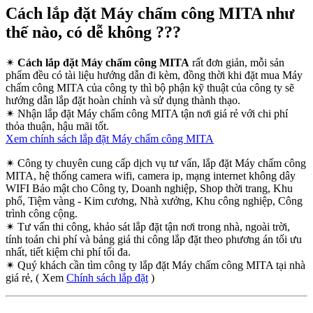
Cách lắp đặt Máy chấm công MITA như
thế nào, có dễ không ???
✴
Cách lắp đặt Máy chấm công MITA
rất đơn giản, mỗi sản
phẩm đều có tài liệu hướng dẫn đi kèm, đồng thời khi đặt mua Máy
chấm công MITA của công ty thì bộ phận kỹ thuật của công ty sẽ
hướng dẫn lắp đặt hoàn chỉnh và sử dụng thành thạo.
✴
Nhận lắp đặt Máy chấm công MITA tận nơi giá rẻ với chi phí
thỏa thuận, hậu mãi tốt.
Xem chính sách lắp đặt Máy chấm công MITA
✴
Công ty chuyên cung cấp dịch vụ tư vấn, lắp đặt Máy chấm công
MITA, hệ thống camera wifi, camera ip, mạng internet không dây
WIFI Bảo mật cho Công ty, Doanh nghiệp, Shop thời trang, Khu
phố, Tiệm vàng - Kim cương, Nhà xưởng, Khu công nghiệp, Công
trình công cộng.
✴
Tư vấn thi công, khảo sát lắp đặt tận nơi trong nhà, ngoài trời,
tính toán chi phí và bảng giá thi công lắp đặt theo phương án tối ưu
nhất, tiết kiệm chi phí tối đa.
✴
Quý khách cần tìm công ty lắp đặt Máy chấm công MITA tại nhà
giá rẻ, ( Xem
Chính sách lắp đặt
)