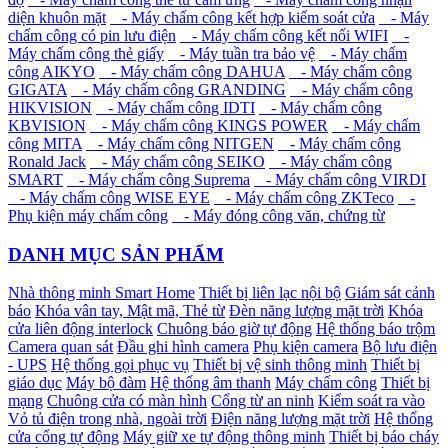
diện khuôn mặt
- Máy chấm công kết hợp kiểm soát cửa
- Máy
chấm công có pin lưu điện
- Máy chấm công kết nối WIFI
-
Máy chấm công thẻ giấy
- Máy tuần tra bảo vệ
- Máy chấm
công AIKYO
- Máy chấm công DAHUA
- Máy chấm công
GIGATA
- Máy chấm công GRANDING
- Máy chấm công
HIKVISION
- Máy chấm công IDTI
- Máy chấm công
KBVISION
- Máy chấm công KINGS POWER
- Máy chấm
công MITA
- Máy chấm công NITGEN
- Máy chấm công
Ronald Jack
- Máy chấm công SEIKO
- Máy chấm công
SMART
- Máy chấm công Suprema
- Máy chấm công VIRDI
- Máy chấm công WISE EYE
- Máy chấm công ZKTeco
-
Phụ kiện máy chấm công
- Máy đóng công văn, chứng từ
DANH MỤC SẢN PHẨM
Nhà thông minh Smart Home
Thiết bị liên lạc nội bộ
Giám sát cảnh
báo
Khóa vân tay, Mật mã, Thẻ từ
Đèn năng lượng mặt trời
Khóa
cửa liên động interlock
Chuông báo giờ tự động
Hệ thống báo trộm
Camera quan sát
Đầu ghi hình camera
Phụ kiện camera
Bộ lưu điện
- UPS
Hệ thống gọi phục vụ
Thiết bị vệ sinh thông minh
Thiết bị
giáo dục
Máy bộ đàm
Hệ thống âm thanh
Máy chấm công
Thiết bị
mạng
Chuông cửa có màn hình
Cổng từ an ninh
Kiểm soát ra vào
Vỏ tủ điện trong nhà, ngoài trời
Điện năng lượng mặt trời
Hệ thống
cửa cổng tự động
Máy giữ xe tự động thông minh
Thiết bị báo cháy