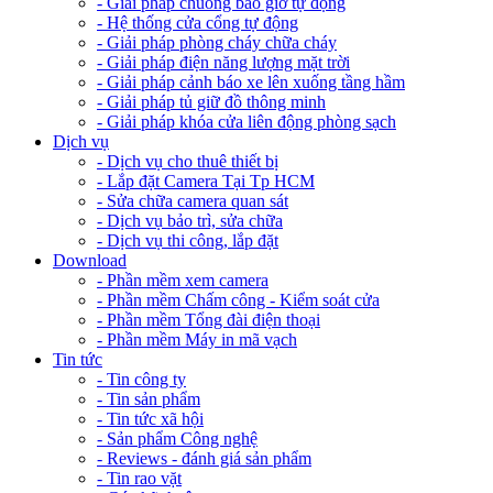
- Giải pháp chuông báo giờ tự động
- Hệ thống cửa cổng tự động
- Giải pháp phòng cháy chữa cháy
- Giải pháp điện năng lượng mặt trời
- Giải pháp cảnh báo xe lên xuống tầng hầm
- Giải pháp tủ giữ đồ thông minh
- Giải pháp khóa cửa liên động phòng sạch
Dịch vụ
- Dịch vụ cho thuê thiết bị
- Lắp đặt Camera Tại Tp HCM
- Sửa chữa camera quan sát
- Dịch vụ bảo trì, sửa chữa
- Dịch vụ thi công, lắp đặt
Download
- Phần mềm xem camera
- Phần mềm Chấm công - Kiểm soát cửa
- Phần mềm Tổng đài điện thoại
- Phần mềm Máy in mã vạch
Tin tức
- Tin công ty
- Tin sản phẩm
- Tin tức xã hội
- Sản phẩm Công nghệ
- Reviews - đánh giá sản phẩm
- Tin rao vặt