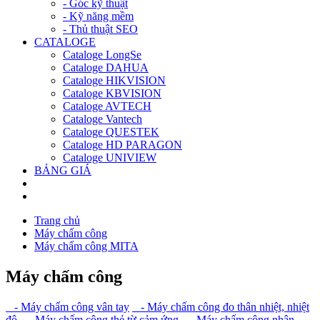
- Góc kỹ thuật
- Kỹ năng mềm
- Thủ thuật SEO
CATALOGE
Cataloge LongSe
Cataloge DAHUA
Cataloge HIKVISION
Cataloge KBVISION
Cataloge AVTECH
Cataloge Vantech
Cataloge QUESTEK
Cataloge HD PARAGON
Cataloge UNIVIEW
BẢNG GIÁ
Trang chủ
Máy chấm công
Máy chấm công MITA
Máy chấm công
- Máy chấm công vân tay
- Máy chấm công đo thân nhiệt, nhiệt
độ
- Máy chấm công thẻ từ cảm ứng
- Máy chấm công nhận