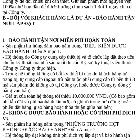
Công ty để đối chiếu khi cần thiết. Giữ sản phẩm mới nguyên vẹn
100% như ban đầu để được hưởng chính sách 1 đổi 1 ngay chỉ có
tại Công ty.
B - ĐỐI VỚI KHÁCH HÀNG LÀ DỰ ÁN - BẢO HÀNH TẬN
NƠI LẮP ĐẶT
1 - BẢO HÀNH TẬN NƠI MIỄN PHÍ HOÀN TOÀN
- Sản phẩm hư hỏng đảm bảo nằm trong ''ĐIỀU KIỆN ĐƯỢC
BẢO HÀNH'' Điều A mục 1.
- Hệ thống do Công ty cung cấp thiết bị và tổ chức lắp đặt theo tiêu
chuẩn kỹ thuật của nhà sản xuất do các Kỹ sư, kỹ thuật viên thuộc
Công ty Công ty thực hiện.
- Trong hệ thống không có bất kỳ thiết bị nào do khách hàng tự
trang bị, tự cung cấp (ngoại trừ bắt buộc phải cung cấp từ bên thứ 3
mà sản phẩm đó không có tại Công ty, hoặc được Công ty đồng ý
bằng văn bản).
- Giá trị của toàn hệ thống tối thiểu 10.000.000 VNĐ. (Có bao gồm
phí lắp đặt và phí bảohành tận nơi, có ghi rõ trong hợp đồng hoặc
phiếu đặt hàng, giao hàng hoặc thỏa thuận giữa hai bên).
2 - KHÔNG ĐƯỢC BẢO HÀNH HOẶC CÓ TÍNH PHÍ DỊCH
VỤ
- Sản phẩm hư hỏng nằm trong ''NHỮNG TRƯỜNG HỢP
KHÔNG ĐƯỢC BẢO HÀNH'' Điều A mục 2.
- Hệ thống lắp đặt không tính phí dịch vụ lắp đặt và bảo hành tận