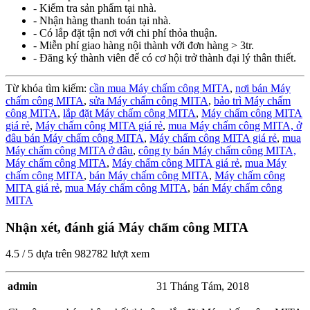
- Kiểm tra sản phẩm tại nhà.
- Nhận hàng thanh toán tại nhà.
- Có lắp đặt tận nơi với chi phí thỏa thuận.
- Miễn phí giao hàng nội thành với đơn hàng > 3tr.
- Đăng ký thành viên để có cơ hội trở thành đại lý thân thiết.
Từ khóa tìm kiếm:
cần mua Máy chấm công MITA
,
nơi bán Máy
chấm công MITA
,
sửa Máy chấm công MITA
,
bảo trì Máy chấm
công MITA
,
lắp đặt Máy chấm công MITA
,
Máy chấm công MITA
giá rẻ
,
Máy chấm công MITA giá rẻ
,
mua Máy chấm công MITA,
ở
đâu bán Máy chấm công MITA
,
Máy chấm công MITA giá rẻ
,
mua
Máy chấm công MITA ở đâu
,
công ty bán Máy chấm công MITA,
Máy chấm công MITA
,
Máy chấm công MITA giá rẻ
,
mua Máy
chấm công MITA
,
bán Máy chấm công MITA
,
Máy chấm công
MITA giá rẻ
,
mua Máy chấm công MITA
,
bán Máy chấm công
MITA
Nhận xét, đánh giá Máy chấm công MITA
4.5
/
5
dựa trên
982782
lượt xem
admin
31 Tháng Tám, 2018