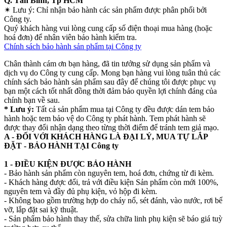
Q. Tân Bình, Tp HCM
✴
Lưu ý:
Chỉ nhận bảo hành các sản phẩm được phân phối bởi
Công ty.
Quý khách hàng vui lòng cung cấp số điện thoại mua hàng (hoặc
hoá đơn) để nhân viên bảo hành kiểm tra.
Chính sách bảo hành sản phẩm tại Công ty
Chân thành cám ơn bạn hàng, đã tin tưởng sử dụng sản phẩm và
dịch vụ do Công ty cung cấp. Mong bạn hàng vui lòng tuân thủ các
chính sách bảo hành sản phẩm sau đây để chúng tôi được phục vụ
bạn một cách tốt nhất đồng thời đảm bảo quyền lợi chính đáng của
chính bạn về sau.
* Lưu ý:
Tất cả sản phẩm mua tại Công ty đều được dán tem bảo
hành hoặc tem bảo vệ do Công ty phát hành. Tem phát hành sẽ
được thay đổi nhận dạng theo từng thời điểm để tránh tem giả mạo.
A - ĐỐI VỚI KHÁCH HÀNG LÀ ĐẠI LÝ, MUA TỰ LẮP
ĐẶT - BẢO HÀNH TẠI Công ty
1 - ĐIỀU KIỆN ĐƯỢC BẢO HÀNH
- Bảo hành sản phẩm còn nguyên tem, hoá đơn, chứng từ đi kèm.
- Khách hàng được đổi, trả với điều kiện Sản phẩm còn mới 100%,
nguyên tem và đầy đủ phụ kiện, vỏ hộp đi kèm.
- Không bao gồm trường hợp do cháy nổ, sét đánh, vào nước, rơi bể
vỡ, lắp đặt sai kỹ thuật.
- Sản phẩm bảo hành thay thế, sửa chữa linh phụ kiện sẽ báo giá tuỳ