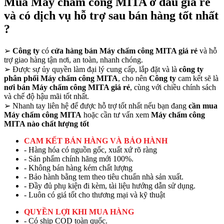
Mua Máy chấm công MITA ở đâu giá rẻ
và có dịch vụ hỗ trợ sau bán hàng tốt nhất
?
➢
Công ty
có
cửa hàng bán Máy chấm công MITA giá rẻ
và hỗ
trợ giao hàng tận nơi, an toàn, nhanh chóng.
➢
Được sự ủy quyền làm đại lý cung cấp, lắp đặt và là
công ty
phân phối Máy chấm công MITA
, cho nên
Công ty
cam kết sẽ là
nơi bán Máy chấm công MITA giá rẻ
, cùng với chiều chính sách
và chế độ hậu mãi tốt nhất.
➢
Nhanh tay liên hệ để được hỗ trợ tốt nhất nếu bạn đang
cần mua
Máy chấm công MITA
hoặc cần tư vấn xem
Máy chấm công
MITA nào chất lượng tốt
CAM KẾT BÁN HÀNG VÀ BẢO HÀNH
- Hàng hóa có nguồn gốc, xuất xứ rõ ràng
- Sản phẩm chính hãng mới 100%.
- Không bán hàng kém chất lượng
- Bảo hành bằng tem theo tiêu chuẩn nhà sản xuất.
- Đầy đủ phụ kiện đi kèm, tài liệu hướng dẫn sử dụng.
- Luôn có giá tốt cho thương mại và kỹ thuật
QUYỀN LỢI KHI MUA HÀNG
- Có ship COD toàn quốc.