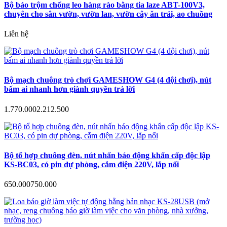
Bộ báo trộm chống leo hàng rào bằng tia laze ABT-100V3,
chuyên cho sân vườn, vườn lan, vườn cây ăn trái, ao chuồng
Liên hệ
Bộ mạch chuông trò chơi GAMESHOW G4 (4 đội chơi), nút
bấm ai nhanh hơn giành quyền trả lời
1.770.000
2.212.500
Bộ tổ hợp chuông đèn, nút nhấn báo động khẩn cấp độc lập
KS-BC03, có pin dự phòng, cắm điện 220V, lắp nổi
650.000
750.000