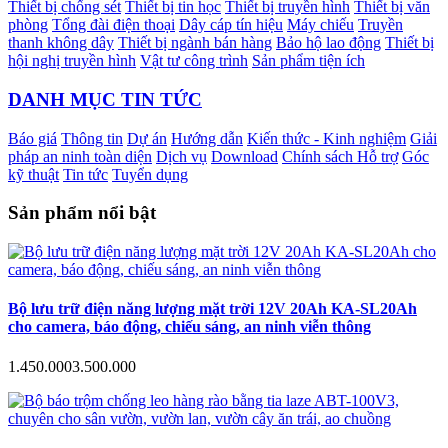
Thiết bị chống sét
Thiết bị tin học
Thiết bị truyền hình
Thiết bị văn
phòng
Tổng đài điện thoại
Dây cáp tín hiệu
Máy chiếu
Truyền
thanh không dây
Thiết bị ngành bán hàng
Bảo hộ lao động
Thiết bị
hội nghị truyền hình
Vật tư công trình
Sản phẩm tiện ích
DANH MỤC TIN TỨC
Báo giá
Thông tin
Dự án
Hướng dẫn
Kiến thức - Kinh nghiệm
Giải
pháp an ninh toàn diện
Dịch vụ
Download
Chính sách Hỗ trợ
Góc
kỹ thuật
Tin tức
Tuyển dụng
Sản phẩm nổi bật
Bộ lưu trữ điện năng lượng mặt trời 12V 20Ah KA-SL20Ah
cho camera, báo động, chiếu sáng, an ninh viễn thông
1.450.000
3.500.000