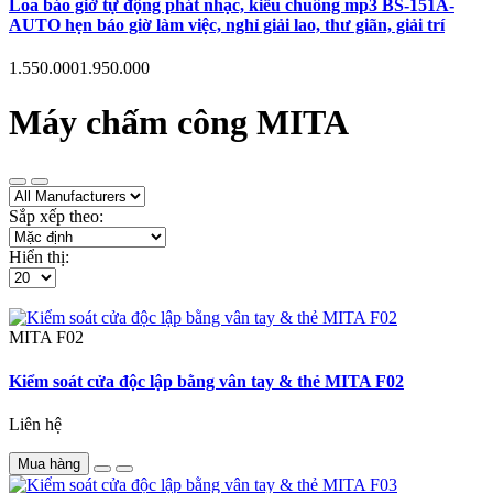
Loa báo giờ tự động phát nhạc, kiểu chuông mp3 BS-151A-
AUTO hẹn báo giờ làm việc, nghỉ giải lao, thư giãn, giải trí
1.550.000
1.950.000
Máy chấm công MITA
Sắp xếp theo:
Hiển thị:
MITA
F02
Kiểm soát cửa độc lập bằng vân tay & thẻ MITA F02
Liên hệ
Mua hàng