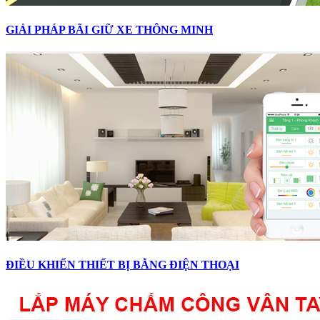
GIẢI PHÁP BÃI GIỮ XE THÔNG MINH
ĐIỀU KHIỂN THIẾT BỊ BẰNG ĐIỆN THOẠI