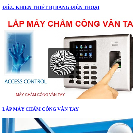
ĐIỀU KHIỂN THIẾT BỊ BẰNG ĐIỆN THOẠI
LẮP MÁY CHẤM CÔNG VÂN TAY