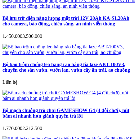
Bộ lưu trữ điện năng lượng mặt trời 12V 20Ah KA-SL20Ah
cho camera, báo động, chiếu sáng, an ninh viễn thông
1.450.000
3.500.000
Bộ báo trộm chống leo hàng rào bằng tia laze ABT-100V3,
chuyên cho sân vườn, vườn lan, vườn cây ăn trái, ao chuồng
Liên hệ
Bộ mạch chuông trò chơi GAMESHOW G4 (4 đội chơi), nút
bấm ai nhanh hơn giành quyền trả lời
1.770.000
2.212.500