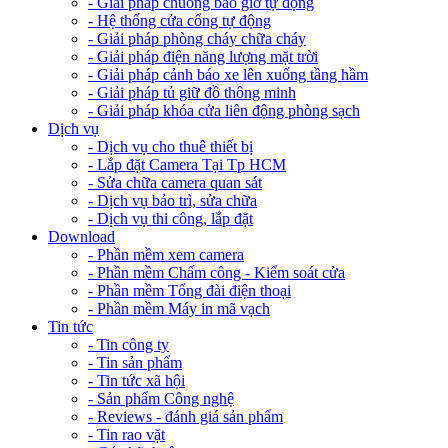
- Giải pháp chuông báo giờ tự động
- Hệ thống cửa cổng tự động
- Giải pháp phòng cháy chữa cháy
- Giải pháp điện năng lượng mặt trời
- Giải pháp cảnh báo xe lên xuống tầng hầm
- Giải pháp tủ giữ đồ thông minh
- Giải pháp khóa cửa liên động phòng sạch
Dịch vụ
- Dịch vụ cho thuê thiết bị
- Lắp đặt Camera Tại Tp HCM
- Sửa chữa camera quan sát
- Dịch vụ bảo trì, sửa chữa
- Dịch vụ thi công, lắp đặt
Download
- Phần mềm xem camera
- Phần mềm Chấm công - Kiểm soát cửa
- Phần mềm Tổng đài điện thoại
- Phần mềm Máy in mã vạch
Tin tức
- Tin công ty
- Tin sản phẩm
- Tin tức xã hội
- Sản phẩm Công nghệ
- Reviews - đánh giá sản phẩm
- Tin rao vặt