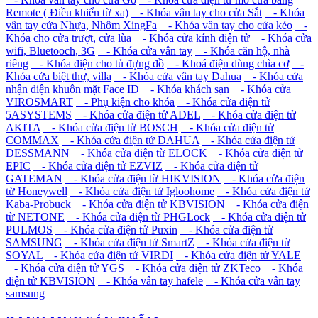
Remote ( Điều khiển từ xa)
- Khóa vân tay cho cửa Sắt
- Khóa
vân tay cửa Nhựa, Nhôm XingFa
- Khóa vân tay cho cửa kéo
-
Khóa cho cửa trượt, cửa lùa
- Khóa cửa kính điện tử
- Khóa cửa
wifi, Bluetooch, 3G
- Khóa cửa vân tay
- Khóa căn hộ, nhà
riêng
- Khóa điện cho tủ đựng đồ
- Khoá điện dùng chìa cơ
-
Khóa cửa biệt thự, villa
- Khóa cửa vân tay Dahua
- Khóa cửa
nhận diện khuôn mặt Face ID
- Khóa khách sạn
- Khóa cửa
VIROSMART
- Phụ kiện cho khóa
- Khóa cửa điện tử
5ASYSTEMS
- Khóa cửa điện tử ADEL
- Khóa cửa điện tử
AKITA
- Khóa cửa điện tử BOSCH
- Khóa cửa điện tử
COMMAX
- Khóa cửa điện tử DAHUA
- Khóa cửa điện tử
DESSMANN
- Khóa cửa điện từ ELOCK
- Khóa cửa điện tử
EPIC
- Khóa cửa điện tử EZVIZ
- Khóa cửa điện tử
GATEMAN
- Khóa cửa điện từ HIKVISION
- Khóa cửa điện
từ Honeywell
- Khóa cửa điện tử Igloohome
- Khóa cửa điện tử
Kaba-Probuck
- Khóa cửa điện tử KBVISION
- Khóa cửa điện
từ NETONE
- Khóa cửa điện từ PHGLock
- Khóa cửa điện tử
PULMOS
- Khóa cửa điện tử Puxin
- Khóa cửa điện tử
SAMSUNG
- Khóa cửa điện tử SmartZ
- Khóa cửa điện từ
SOYAL
- Khóa cửa điện tử VIRDI
- Khóa cửa điện tử YALE
- Khóa cửa điện tử YGS
- Khóa cửa điện tử ZKTeco
- Khóa
điện tử KBVISION
- Khóa vân tay hafele
- Khóa cửa vân tay
samsung