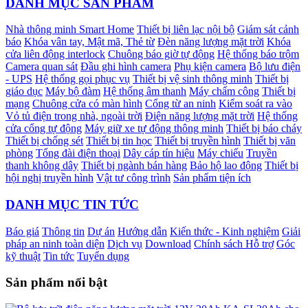
DANH MỤC SẢN PHẨM
Nhà thông minh Smart Home
Thiết bị liên lạc nội bộ
Giám sát cảnh
báo
Khóa vân tay, Mật mã, Thẻ từ
Đèn năng lượng mặt trời
Khóa
cửa liên động interlock
Chuông báo giờ tự động
Hệ thống báo trộm
Camera quan sát
Đầu ghi hình camera
Phụ kiện camera
Bộ lưu điện
- UPS
Hệ thống gọi phục vụ
Thiết bị vệ sinh thông minh
Thiết bị
giáo dục
Máy bộ đàm
Hệ thống âm thanh
Máy chấm công
Thiết bị
mạng
Chuông cửa có màn hình
Cổng từ an ninh
Kiểm soát ra vào
Vỏ tủ điện trong nhà, ngoài trời
Điện năng lượng mặt trời
Hệ thống
cửa cổng tự động
Máy giữ xe tự động thông minh
Thiết bị báo cháy
Thiết bị chống sét
Thiết bị tin học
Thiết bị truyền hình
Thiết bị văn
phòng
Tổng đài điện thoại
Dây cáp tín hiệu
Máy chiếu
Truyền
thanh không dây
Thiết bị ngành bán hàng
Bảo hộ lao động
Thiết bị
hội nghị truyền hình
Vật tư công trình
Sản phẩm tiện ích
DANH MỤC TIN TỨC
Báo giá
Thông tin
Dự án
Hướng dẫn
Kiến thức - Kinh nghiệm
Giải
pháp an ninh toàn diện
Dịch vụ
Download
Chính sách Hỗ trợ
Góc
kỹ thuật
Tin tức
Tuyển dụng
Sản phẩm nổi bật