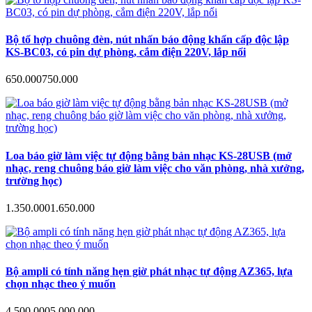
Bộ tổ hợp chuông đèn, nút nhấn báo động khẩn cấp độc lập
KS-BC03, có pin dự phòng, cắm điện 220V, lắp nổi
650.000
750.000
Loa báo giờ làm việc tự động bằng bản nhạc KS-28USB (mở
nhạc, reng chuông báo giờ làm việc cho văn phòng, nhà xưởng,
trường học)
1.350.000
1.650.000
Bộ ampli có tính năng hẹn giờ phát nhạc tự động AZ365, lựa
chọn nhạc theo ý muốn
4.500.000
5.000.000