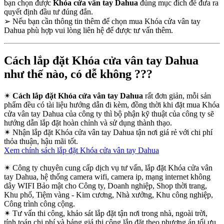
bạn chọn được
Khóa cửa vân tay Dahua
đúng mục đích để đưa ra
quyết định đầu tư đúng đắn.
➢
Nếu bạn cần thông tin thêm để chọn mua Khóa cửa vân tay
Dahua phù hợp vui lòng liên hệ để được tư vấn thêm.
Cách lắp đặt Khóa cửa vân tay Dahua
như thế nào, có dễ không ???
✴
Cách lắp đặt Khóa cửa vân tay Dahua
rất đơn giản, mỗi sản
phẩm đều có tài liệu hướng dẫn đi kèm, đồng thời khi đặt mua Khóa
cửa vân tay Dahua của công ty thì bộ phận kỹ thuật của công ty sẽ
hướng dẫn lắp đặt hoàn chỉnh và sử dụng thành thạo.
✴
Nhận lắp đặt Khóa cửa vân tay Dahua tận nơi giá rẻ với chi phí
thỏa thuận, hậu mãi tốt.
Xem chính sách lắp đặt Khóa cửa vân tay Dahua
✴
Công ty chuyên cung cấp dịch vụ tư vấn, lắp đặt Khóa cửa vân
tay Dahua, hệ thống camera wifi, camera ip, mạng internet không
dây WIFI Bảo mật cho Công ty, Doanh nghiệp, Shop thời trang,
Khu phố, Tiệm vàng - Kim cương, Nhà xưởng, Khu công nghiệp,
Công trình công cộng.
✴
Tư vấn thi công, khảo sát lắp đặt tận nơi trong nhà, ngoài trời,
tính toán chi phí và bảng giá thi công lắp đặt theo phương án tối ưu