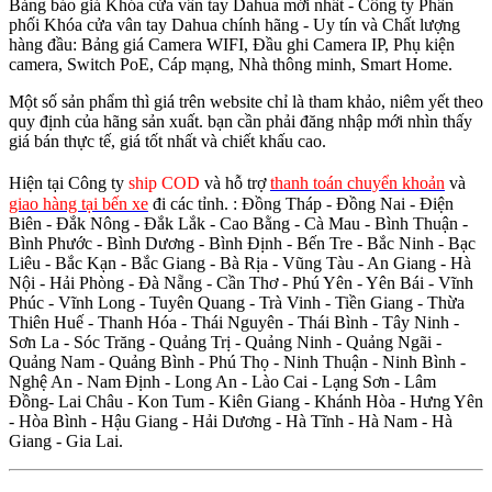
Bảng báo giá Khóa cửa vân tay Dahua mới nhất - Công ty Phân
phối Khóa cửa vân tay Dahua chính hãng - Uy tín và Chất lượng
hàng đầu: Bảng giá Camera WIFI, Đầu ghi Camera IP, Phụ kiện
camera, Switch PoE, Cáp mạng, Nhà thông minh, Smart Home.
Một số sản phẩm thì giá trên website chỉ là tham khảo, niêm yết theo
quy định của hãng sản xuất. bạn cần phải đăng nhập mới nhìn thấy
giá bán thực tế, giá tốt nhất và chiết khấu cao.
Hiện tại Công ty
ship COD
và hỗ trợ
thanh toán chuyển khoản
và
giao hàng tại bến xe
đi các tỉnh.
: Đồng Tháp - Đồng Nai - Điện
Biên - Đắk Nông - Đắk Lắk - Cao Bằng - Cà Mau - Bình Thuận -
Bình Phước - Bình Dương - Bình Định - Bến Tre - Bắc Ninh - Bạc
Liêu - Bắc Kạn - Bắc Giang - Bà Rịa - Vũng Tàu - An Giang - Hà
Nội - Hải Phòng - Đà Nẵng - Cần Thơ - Phú Yên - Yên Bái - Vĩnh
Phúc - Vĩnh Long - Tuyên Quang - Trà Vinh - Tiền Giang - Thừa
Thiên Huế - Thanh Hóa - Thái Nguyên - Thái Bình - Tây Ninh -
Sơn La - Sóc Trăng - Quảng Trị - Quảng Ninh - Quảng Ngãi -
Quảng Nam - Quảng Bình - Phú Thọ - Ninh Thuận - Ninh Bình -
Nghệ An - Nam Định - Long An - Lào Cai - Lạng Sơn - Lâm
Đồng- Lai Châu - Kon Tum - Kiên Giang - Khánh Hòa - Hưng Yên
- Hòa Bình - Hậu Giang - Hải Dương - Hà Tĩnh - Hà Nam - Hà
Giang - Gia Lai.