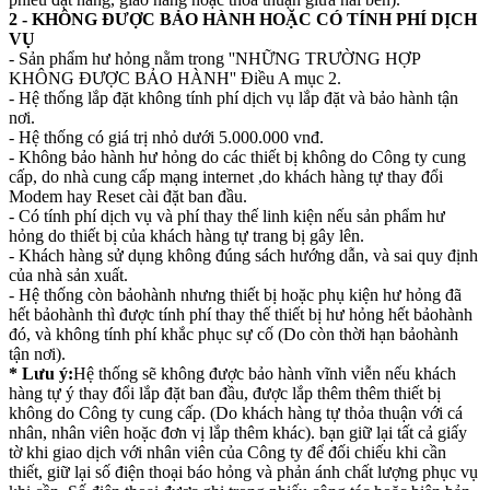
2 - KHÔNG ĐƯỢC BẢO HÀNH HOẶC CÓ TÍNH PHÍ DỊCH
VỤ
- Sản phẩm hư hỏng nằm trong ''NHỮNG TRƯỜNG HỢP
KHÔNG ĐƯỢC BẢO HÀNH'' Điều A mục 2.
- Hệ thống lắp đặt không tính phí dịch vụ lắp đặt và bảo hành tận
nơi.
- Hệ thống có giá trị nhỏ dưới 5.000.000 vnđ.
- Không bảo hành hư hỏng do các thiết bị không do Công ty cung
cấp, do nhà cung cấp mạng internet ,do khách hàng tự thay đổi
Modem hay Reset cài đặt ban đầu.
- Có tính phí dịch vụ và phí thay thế linh kiện nếu sản phẩm hư
hỏng do thiết bị của khách hàng tự trang bị gây lên.
- Khách hàng sử dụng không đúng sách hướng dẫn, và sai quy định
của nhà sản xuất.
- Hệ thống còn bảohành nhưng thiết bị hoặc phụ kiện hư hỏng đã
hết bảohành thì được tính phí thay thế thiết bị hư hỏng hết bảohành
đó, và không tính phí khắc phục sự cố (Do còn thời hạn bảohành
tận nơi).
* Lưu ý:
Hệ thống sẽ không được bảo hành vĩnh viễn nếu khách
hàng tự ý thay đổi lắp đặt ban đầu, được lắp thêm thêm thiết bị
không do Công ty cung cấp. (Do khách hàng tự thỏa thuận với cá
nhân, nhân viên hoặc đơn vị lắp thêm khác). bạn giữ lại tất cả giấy
tờ khi giao dịch với nhân viên của Công ty để đối chiếu khi cần
thiết, giữ lại số điện thoại báo hỏng và phản ánh chất lượng phục vụ