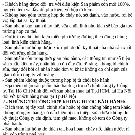
- Khách hàng được đổi, trả với điều kiện Sản phẩm còn mới 100%,
nguyên tem và đầy đủ phụ kiện, vỏ hộp đi kèm.
- Không bao gồm trường hợp do cháy nổ, sét đánh, vào nước, rơi bể
vỡ, lắp đặt sai kỹ thuật.
- Sản phẩm bảo hành thay thế, sửa chữa linh phụ kiện sẽ báo giá tuỳ
trường hợp cụ thể.
- Được thay thế linh kiện miễn phí tương đương theo đúng chủng
loại, linh kiện chính hãng.
- Sản phẩm hư hỏng được xác định do lỗi kỹ thuật của nhà sản xuất
đối với từng nhãn hàng.
- Sản phẩm còn trong thời gian bảo hành, các thông tin như số hiệu
sản xuất, kiểu máy, nhãn hiệu còn đầy đủ, rõ ràng, không bị chỉnh
sửa, thay đổi bởi cá nhân hoặc đơn vị khác không do chỉ định của
giám đốc công ty vũ hoàng.
- Sản phẩm không thuộc trường hợp bị từ chối bảo hành.
- Địa điểm nhận sản phẩm bảo hành tại trụ sở chính công ty Công
ty. Tại Hồ Chí Minh đối với sản phẩm mua tại Tp.HCM, tại Hà Nội
đối với khách hàng mua tại Tp.Hà Nội
2 - NHỮNG TRƯỜNG HỢP KHÔNG ĐƯỢC BẢO HÀNH:
- Rách tem, bị tẩy xoá, chỉnh sửa hoặc bị dán chồng bằng tem khác,
không rõ ngày tháng, có dấu hiệu bị can thiệp, sửa chữa không do
kỹ thuật Công ty chỉ định, tem giả mạo, không có tem do Công ty
phát hành.
- Sản phẩm hư hỏng do thiên tai, hoả hoạn, cháy nổ, thấm nước, rỉ
sét, côn trùng phá hoại.