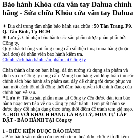
Bảo hành Khóa cửa vân tay Dahua chính
hãng - Sửa chữa Khóa cửa vân tay Dahua
✴
Địa chỉ trung tâm nhận bảo hành sửa chữa :
50 Tân Trang, P9,
Q. Tân Bình, Tp HCM
✴
Lưu ý:
Chỉ nhận bảo hành các sản phẩm được phân phối bởi
Công ty.
Quý khách hàng vui lòng cung cấp số điện thoại mua hàng (hoặc
hoá đơn) để nhân viên bảo hành kiểm tra.
Chính sách bảo hành sản phẩm tại Công ty
Chân thành cám ơn bạn hàng, đã tin tưởng sử dụng sản phẩm và
dịch vụ do Công ty cung cấp. Mong bạn hàng vui lòng tuân thủ các
chính sách bảo hành sản phẩm sau đây để chúng tôi được phục vụ
bạn một cách tốt nhất đồng thời đảm bảo quyền lợi chính đáng của
chính bạn về sau.
* Lưu ý:
Tất cả sản phẩm mua tại Công ty đều được dán tem bảo
hành hoặc tem bảo vệ do Công ty phát hành. Tem phát hành sẽ
được thay đổi nhận dạng theo từng thời điểm để tránh tem giả mạo.
A - ĐỐI VỚI KHÁCH HÀNG LÀ ĐẠI LÝ, MUA TỰ LẮP
ĐẶT - BẢO HÀNH TẠI Công ty
1 - ĐIỀU KIỆN ĐƯỢC BẢO HÀNH
- Bảo hành sản phẩm còn nguyên tem, hoá đơn, chứng từ đi kèm.