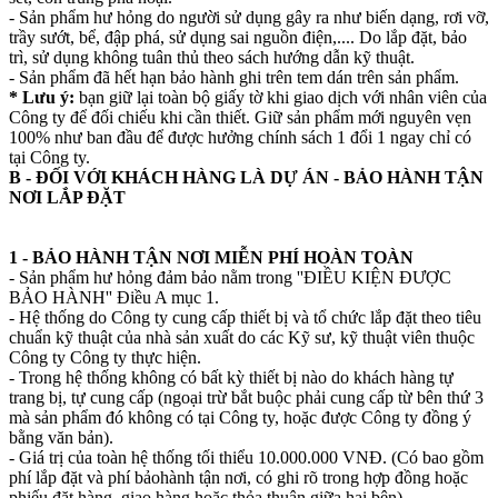
- Sản phẩm hư hỏng do người sử dụng gây ra như biến dạng, rơi vỡ,
trầy sướt, bể, đập phá, sử dụng sai nguồn điện,.... Do lắp đặt, bảo
trì, sử dụng không tuân thủ theo sách hướng dẫn kỹ thuật.
- Sản phẩm đã hết hạn bảo hành ghi trên tem dán trên sản phẩm.
* Lưu ý:
bạn giữ lại toàn bộ giấy tờ khi giao dịch với nhân viên của
Công ty để đối chiếu khi cần thiết. Giữ sản phẩm mới nguyên vẹn
100% như ban đầu để được hưởng chính sách 1 đổi 1 ngay chỉ có
tại Công ty.
B - ĐỐI VỚI KHÁCH HÀNG LÀ DỰ ÁN - BẢO HÀNH TẬN
NƠI LẮP ĐẶT
1 - BẢO HÀNH TẬN NƠI MIỄN PHÍ HOÀN TOÀN
- Sản phẩm hư hỏng đảm bảo nằm trong ''ĐIỀU KIỆN ĐƯỢC
BẢO HÀNH'' Điều A mục 1.
- Hệ thống do Công ty cung cấp thiết bị và tổ chức lắp đặt theo tiêu
chuẩn kỹ thuật của nhà sản xuất do các Kỹ sư, kỹ thuật viên thuộc
Công ty Công ty thực hiện.
- Trong hệ thống không có bất kỳ thiết bị nào do khách hàng tự
trang bị, tự cung cấp (ngoại trừ bắt buộc phải cung cấp từ bên thứ 3
mà sản phẩm đó không có tại Công ty, hoặc được Công ty đồng ý
bằng văn bản).
- Giá trị của toàn hệ thống tối thiểu 10.000.000 VNĐ. (Có bao gồm
phí lắp đặt và phí bảohành tận nơi, có ghi rõ trong hợp đồng hoặc
phiếu đặt hàng, giao hàng hoặc thỏa thuận giữa hai bên).