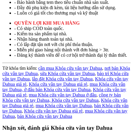
- Bảo hành bằng tem theo tiêu chuẩn nhà sản xuất.
- Đầy đủ phụ kiện đi kèm, tài liệu hướng dẫn sử dụng.
- Luôn có giá tốt cho thương mại và kỹ thuật
QUYỀN LỢI KHI MUA HÀNG
- Có ship COD toàn quốc.
- Kiểm tra sản phẩm tại nhà.
- Nhận hàng thanh toán tại nhà.
- Có lắp đặt tận nơi với chi phí thỏa thuận.
- Miễn phí giao hàng nội thành với đơn hàng > 3tr.
- Đăng ký thành viên để có cơ hội trở thành đại lý thân thiết.
Từ khóa tìm kiếm:
cần mua Khóa cửa vân tay Dahua
,
nơi bán Khóa
cửa vân tay Dahua
,
sửa Khóa cửa vân tay Dahua
,
bảo trì Khóa cửa
vân tay Dahua
,
lắp đặt Khóa cửa vân tay Dahua
,
Khóa cửa vân tay
Dahua giá rẻ
,
Khóa cửa vân tay Dahua giá rẻ
,
mua Khóa cửa vân
tay Dahua,
ở đâu bán Khóa cửa vân tay Dahua
,
Khóa cửa vân tay
Dahua giá rẻ
,
mua Khóa cửa vân tay Dahua ở đâu
,
công ty bán
Khóa cửa vân tay Dahua,
Khóa cửa vân tay Dahua
,
Khóa cửa vân
tay Dahua giá rẻ
,
mua Khóa cửa vân tay Dahua
,
bán Khóa cửa vân
tay Dahua
,
Khóa cửa vân tay Dahua giá rẻ
,
mua Khóa cửa vân tay
Dahua
,
bán Khóa cửa vân tay Dahua
Nhận xét, đánh giá Khóa cửa vân tay Dahua