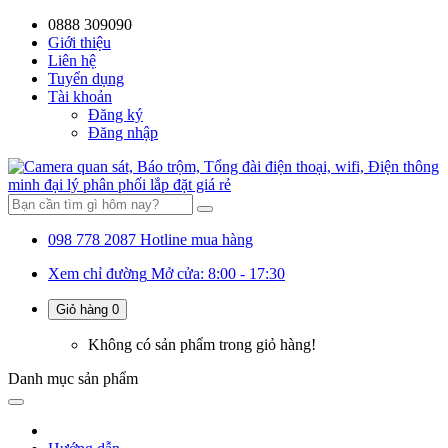
0888 309090
59%
20%
13%
18%
10%
28%
21%
Giới thiệu
Liên hệ
OFF
OFF
OFF
OFF
OFF
OFF
OFF
Tuyển dụng
Tài khoản
Đăng ký
Đăng nhập
098 778 2087
Hotline mua hàng
Xem chỉ đường
Mở cửa: 8:00 - 17:30
Giỏ hàng
0
Không có sản phẩm trong giỏ hàng!
Danh mục
sản phẩm