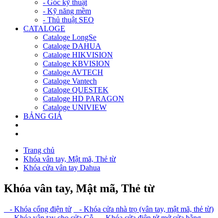
- Góc kỹ thuật
- Kỹ năng mềm
- Thủ thuật SEO
CATALOGE
Cataloge LongSe
Cataloge DAHUA
Cataloge HIKVISION
Cataloge KBVISION
Cataloge AVTECH
Cataloge Vantech
Cataloge QUESTEK
Cataloge HD PARAGON
Cataloge UNIVIEW
BẢNG GIÁ
Trang chủ
Khóa vân tay, Mật mã, Thẻ từ
Khóa cửa vân tay Dahua
Khóa vân tay, Mật mã, Thẻ từ
- Khóa cổng điện tử
- Khóa cửa nhà trọ (vân tay, mật mã, thẻ từ)
- Khóa vân tay cho cửa Gỗ
- Khóa cửa điện tử mở cửa bằng