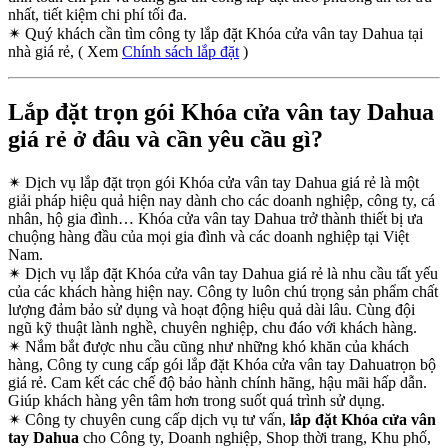
nhất, tiết kiệm chi phí tối đa.
✴
Quý khách cần tìm công ty lắp đặt Khóa cửa vân tay Dahua tại
nhà giá rẻ, ( Xem
Chính sách lắp đặt
)
Lắp đặt trọn gói Khóa cửa vân tay Dahua
giá rẻ ở đâu và cần yêu cầu gì?
✴
Dịch vụ lắp đặt trọn gói Khóa cửa vân tay Dahua giá rẻ là một
giải pháp hiệu quả hiện nay dành cho các doanh nghiệp, công ty, cá
nhân, hộ gia đình… Khóa cửa vân tay Dahua trở thành thiết bị ưa
chuộng hàng đầu của mọi gia đình và các doanh nghiệp tại Việt
Nam.
✴
Dịch vụ lắp đặt Khóa cửa vân tay Dahua giá rẻ là nhu cầu tất yếu
của các khách hàng hiện nay. Công ty luôn chú trọng sản phẩm chất
lượng đảm bảo sử dụng và hoạt động hiệu quả dài lâu. Cùng đội
ngũ kỹ thuật lành nghề, chuyên nghiệp, chu đáo với khách hàng.
✴
Nắm bắt được nhu cầu cũng như những khó khăn của khách
hàng, Công ty cung cấp gói lắp đặt Khóa cửa vân tay Dahuatrọn bộ
giá rẻ. Cam kết các chế độ bảo hành chính hãng, hậu mãi hấp dẫn.
Giúp khách hàng yên tâm hơn trong suốt quá trình sử dụng.
✴
Công ty chuyên cung cấp dịch vụ tư vấn,
lắp đặt Khóa cửa vân
tay Dahua
cho Công ty, Doanh nghiệp, Shop thời trang, Khu phố,