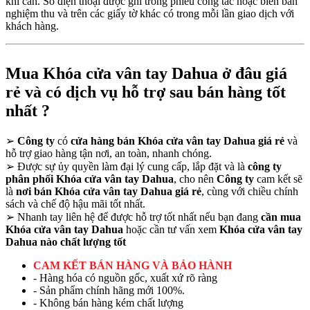
khi cần. Số điện thoại được ghi trong phiếu công tác hoặc biên bản
nghiệm thu và trên các giấy tờ khác có trong mỗi lần giao dịch với
khách hàng.
Mua Khóa cửa vân tay Dahua ở đâu giá
rẻ và có dịch vụ hỗ trợ sau bán hàng tốt
nhất ?
➢
Công ty
có
cửa hàng bán Khóa cửa vân tay Dahua giá rẻ
và
hỗ trợ giao hàng tận nơi, an toàn, nhanh chóng.
➢
Được sự ủy quyền làm đại lý cung cấp, lắp đặt và là
công ty
phân phối Khóa cửa vân tay Dahua
, cho nên
Công ty
cam kết sẽ
là
nơi bán Khóa cửa vân tay Dahua giá rẻ
, cùng với chiều chính
sách và chế độ hậu mãi tốt nhất.
➢
Nhanh tay liên hệ để được hỗ trợ tốt nhất nếu bạn đang
cần mua
Khóa cửa vân tay Dahua
hoặc cần tư vấn xem
Khóa cửa vân tay
Dahua nào chất lượng tốt
CAM KẾT BÁN HÀNG VÀ BẢO HÀNH
- Hàng hóa có nguồn gốc, xuất xứ rõ ràng
- Sản phẩm chính hãng mới 100%.
- Không bán hàng kém chất lượng