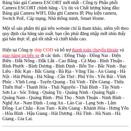
Bảng báo giá Camera ESCORT mới nhất - Công ty Phân phối
Camera ESCORT chính hãng - Uy tín và Chất lượng hàng đầu:
Bảng giá Camera WIFI, Đầu ghi Camera IP, Phụ kiện camera,
Switch PoE, Cáp mạng, Nhà thông minh, Smart Home.
Một số sản phẩm thì giá trên website chỉ là tham khảo, niêm yết theo
quy định của hãng sản xuất. bạn cần phải đăng nhập mới nhìn thấy
giá bán thực tế, giá tốt nhất và chiết khấu cao.
Hiện tại Công ty
ship COD
và hỗ trợ
thanh toán chuyển khoản
và
giao hàng tại bến xe
đi các tỉnh.
: Đồng Tháp - Đồng Nai - Điện
Biên - Đắk Nông - Đắk Lắk - Cao Bằng - Cà Mau - Bình Thuận -
Bình Phước - Bình Dương - Bình Định - Bến Tre - Bắc Ninh - Bạc
Liêu - Bắc Kạn - Bắc Giang - Bà Rịa - Vũng Tàu - An Giang - Hà
Nội - Hải Phòng - Đà Nẵng - Cần Thơ - Phú Yên - Yên Bái - Vĩnh
Phúc - Vĩnh Long - Tuyên Quang - Trà Vinh - Tiền Giang - Thừa
Thiên Huế - Thanh Hóa - Thái Nguyên - Thái Bình - Tây Ninh -
Sơn La - Sóc Trăng - Quảng Trị - Quảng Ninh - Quảng Ngãi -
Quảng Nam - Quảng Bình - Phú Thọ - Ninh Thuận - Ninh Bình -
Nghệ An - Nam Định - Long An - Lào Cai - Lạng Sơn - Lâm
Đồng- Lai Châu - Kon Tum - Kiên Giang - Khánh Hòa - Hưng Yên
- Hòa Bình - Hậu Giang - Hải Dương - Hà Tĩnh - Hà Nam - Hà
Giang - Gia Lai.