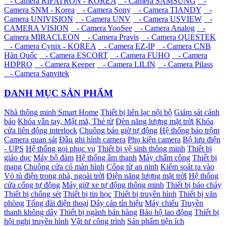
- Camera RIFATRON - KOREA
- Camera SAMSUNG
-
Camera SNM - Korea
- Camera Sony
- Camera TIANDY
-
Camera UNIVISION
- Camera UNV
- Camera USVIEW
-
CAMERA VISION
- Camera YooSee
- Camera Analog
-
Camera MIRACLEON
- Camera Pravis
- Camera QUESTEK
- Camera Cynix - KOREA
- Camera EZ-IP
- Camera CNB
Hàn Quốc
- Camera ESCORT
- Camera FUHO
- Camera
HDPRO
- Camera Keeper
- Camera LILIN
- Camera Pilass
- Camera Sanvitek
DANH MỤC SẢN PHẨM
Nhà thông minh Smart Home
Thiết bị liên lạc nội bộ
Giám sát cảnh
báo
Khóa vân tay, Mật mã, Thẻ từ
Đèn năng lượng mặt trời
Khóa
cửa liên động interlock
Chuông báo giờ tự động
Hệ thống báo trộm
Camera quan sát
Đầu ghi hình camera
Phụ kiện camera
Bộ lưu điện
- UPS
Hệ thống gọi phục vụ
Thiết bị vệ sinh thông minh
Thiết bị
giáo dục
Máy bộ đàm
Hệ thống âm thanh
Máy chấm công
Thiết bị
mạng
Chuông cửa có màn hình
Cổng từ an ninh
Kiểm soát ra vào
Vỏ tủ điện trong nhà, ngoài trời
Điện năng lượng mặt trời
Hệ thống
cửa cổng tự động
Máy giữ xe tự động thông minh
Thiết bị báo cháy
Thiết bị chống sét
Thiết bị tin học
Thiết bị truyền hình
Thiết bị văn
phòng
Tổng đài điện thoại
Dây cáp tín hiệu
Máy chiếu
Truyền
thanh không dây
Thiết bị ngành bán hàng
Bảo hộ lao động
Thiết bị
hội nghị truyền hình
Vật tư công trình
Sản phẩm tiện ích