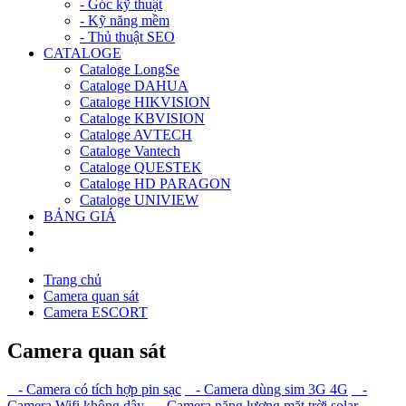
- Góc kỹ thuật
- Kỹ năng mềm
- Thủ thuật SEO
CATALOGE
Cataloge LongSe
Cataloge DAHUA
Cataloge HIKVISION
Cataloge KBVISION
Cataloge AVTECH
Cataloge Vantech
Cataloge QUESTEK
Cataloge HD PARAGON
Cataloge UNIVIEW
BẢNG GIÁ
Trang chủ
Camera quan sát
Camera ESCORT
Camera quan sát
- Camera có tích hợp pin sạc
- Camera dùng sim 3G 4G
-
Camera Wifi không dây
- Camera năng lượng mặt trời solar
-