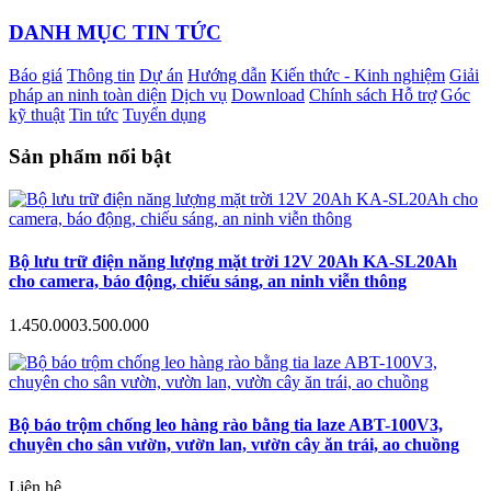
DANH MỤC TIN TỨC
Báo giá
Thông tin
Dự án
Hướng dẫn
Kiến thức - Kinh nghiệm
Giải
pháp an ninh toàn diện
Dịch vụ
Download
Chính sách Hỗ trợ
Góc
kỹ thuật
Tin tức
Tuyển dụng
Sản phẩm nổi bật
Bộ lưu trữ điện năng lượng mặt trời 12V 20Ah KA-SL20Ah
cho camera, báo động, chiếu sáng, an ninh viễn thông
1.450.000
3.500.000
Bộ báo trộm chống leo hàng rào bằng tia laze ABT-100V3,
chuyên cho sân vườn, vườn lan, vườn cây ăn trái, ao chuồng
Liên hệ