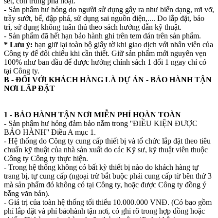
sét, côn trùng phá hoại.
- Sản phẩm hư hỏng do người sử dụng gây ra như biến dạng, rơi vỡ,
trầy sướt, bể, đập phá, sử dụng sai nguồn điện,.... Do lắp đặt, bảo
trì, sử dụng không tuân thủ theo sách hướng dẫn kỹ thuật.
- Sản phẩm đã hết hạn bảo hành ghi trên tem dán trên sản phẩm.
* Lưu ý:
bạn giữ lại toàn bộ giấy tờ khi giao dịch với nhân viên của
Công ty để đối chiếu khi cần thiết. Giữ sản phẩm mới nguyên vẹn
100% như ban đầu để được hưởng chính sách 1 đổi 1 ngay chỉ có
tại Công ty.
B - ĐỐI VỚI KHÁCH HÀNG LÀ DỰ ÁN - BẢO HÀNH TẬN
NƠI LẮP ĐẶT
1 - BẢO HÀNH TẬN NƠI MIỄN PHÍ HOÀN TOÀN
- Sản phẩm hư hỏng đảm bảo nằm trong ''ĐIỀU KIỆN ĐƯỢC
BẢO HÀNH'' Điều A mục 1.
- Hệ thống do Công ty cung cấp thiết bị và tổ chức lắp đặt theo tiêu
chuẩn kỹ thuật của nhà sản xuất do các Kỹ sư, kỹ thuật viên thuộc
Công ty Công ty thực hiện.
- Trong hệ thống không có bất kỳ thiết bị nào do khách hàng tự
trang bị, tự cung cấp (ngoại trừ bắt buộc phải cung cấp từ bên thứ 3
mà sản phẩm đó không có tại Công ty, hoặc được Công ty đồng ý
bằng văn bản).
- Giá trị của toàn hệ thống tối thiểu 10.000.000 VNĐ. (Có bao gồm
phí lắp đặt và phí bảohành tận nơi, có ghi rõ trong hợp đồng hoặc