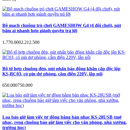
Bộ mạch chuông trò chơi GAMESHOW G4 (4 đội chơi), nút
bấm ai nhanh hơn giành quyền trả lời
1.770.000
2.212.500
Bộ tổ hợp chuông đèn, nút nhấn báo động khẩn cấp độc lập
KS-BC03, có pin dự phòng, cắm điện 220V, lắp nổi
650.000
750.000
Loa báo giờ làm việc tự động bằng bản nhạc KS-28USB (mở
nhạc, reng chuông báo giờ làm việc cho văn phòng, nhà xưởng,
trường học)