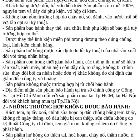
- Khách hàng được đổi, trả với điều kiện Sản phẩm còn mới 100%,
nguyên tem và đầy đủ phụ kiện, vỏ hộp đi kèm.
- Không bao gồm trường hợp do cháy nổ, sét đánh, vào nước, rơi bể
vỡ, lắp đặt sai kỹ thuật.
- Sản phẩm bảo hành thay thế, sửa chữa linh phụ kiện sẽ báo giá tuỳ
trường hợp cụ thể.
- Được thay thế linh kiện miễn phí tương đương theo đúng chủng
loại, linh kiện chính hãng.
- Sản phẩm hư hỏng được xác định do lỗi kỹ thuật của nhà sản xuất
đối với từng nhãn hàng.
- Sản phẩm còn trong thời gian bảo hành, các thông tin như số hiệu
sản xuất, kiểu máy, nhãn hiệu còn đầy đủ, rõ ràng, không bị chỉnh
sửa, thay đổi bởi cá nhân hoặc đơn vị khác không do chỉ định của
giám đốc công ty vũ hoàng.
- Sản phẩm không thuộc trường hợp bị từ chối bảo hành.
- Địa điểm nhận sản phẩm bảo hành tại trụ sở chính công ty Công
ty. Tại Hồ Chí Minh đối với sản phẩm mua tại Tp.HCM, tại Hà Nội
đối với khách hàng mua tại Tp.Hà Nội
2 - NHỮNG TRƯỜNG HỢP KHÔNG ĐƯỢC BẢO HÀNH:
- Rách tem, bị tẩy xoá, chỉnh sửa hoặc bị dán chồng bằng tem khác,
không rõ ngày tháng, có dấu hiệu bị can thiệp, sửa chữa không do
kỹ thuật Công ty chỉ định, tem giả mạo, không có tem do Công ty
phát hành.
- Sản phẩm hư hỏng do thiên tai, hoả hoạn, cháy nổ, thấm nước, rỉ