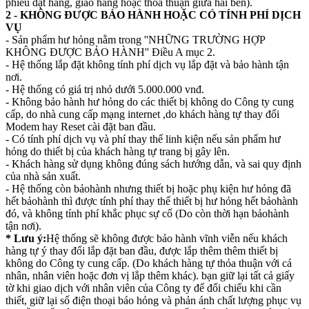
phiếu đặt hàng, giao hàng hoặc thỏa thuận giữa hai bên).
2 - KHÔNG ĐƯỢC BẢO HÀNH HOẶC CÓ TÍNH PHÍ DỊCH
VỤ
- Sản phẩm hư hỏng nằm trong ''NHỮNG TRƯỜNG HỢP
KHÔNG ĐƯỢC BẢO HÀNH'' Điều A mục 2.
- Hệ thống lắp đặt không tính phí dịch vụ lắp đặt và bảo hành tận
nơi.
- Hệ thống có giá trị nhỏ dưới 5.000.000 vnđ.
- Không bảo hành hư hỏng do các thiết bị không do Công ty cung
cấp, do nhà cung cấp mạng internet ,do khách hàng tự thay đổi
Modem hay Reset cài đặt ban đầu.
- Có tính phí dịch vụ và phí thay thế linh kiện nếu sản phẩm hư
hỏng do thiết bị của khách hàng tự trang bị gây lên.
- Khách hàng sử dụng không đúng sách hướng dẫn, và sai quy định
của nhà sản xuất.
- Hệ thống còn bảohành nhưng thiết bị hoặc phụ kiện hư hỏng đã
hết bảohành thì được tính phí thay thế thiết bị hư hỏng hết bảohành
đó, và không tính phí khắc phục sự cố (Do còn thời hạn bảohành
tận nơi).
* Lưu ý:
Hệ thống sẽ không được bảo hành vĩnh viễn nếu khách
hàng tự ý thay đổi lắp đặt ban đầu, được lắp thêm thêm thiết bị
không do Công ty cung cấp. (Do khách hàng tự thỏa thuận với cá
nhân, nhân viên hoặc đơn vị lắp thêm khác). bạn giữ lại tất cả giấy
tờ khi giao dịch với nhân viên của Công ty để đối chiếu khi cần
thiết, giữ lại số điện thoại báo hỏng và phản ánh chất lượng phục vụ