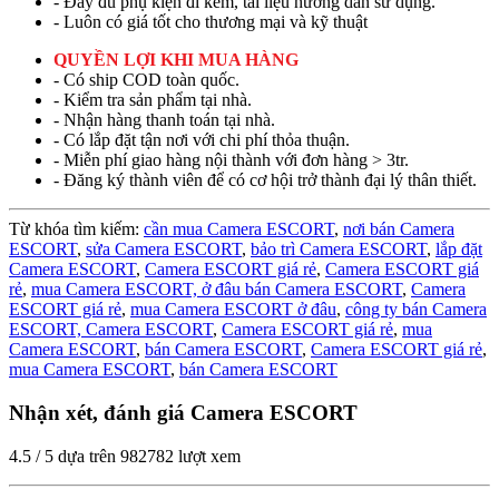
- Đầy đủ phụ kiện đi kèm, tài liệu hướng dẫn sử dụng.
- Luôn có giá tốt cho thương mại và kỹ thuật
QUYỀN LỢI KHI MUA HÀNG
- Có ship COD toàn quốc.
- Kiểm tra sản phẩm tại nhà.
- Nhận hàng thanh toán tại nhà.
- Có lắp đặt tận nơi với chi phí thỏa thuận.
- Miễn phí giao hàng nội thành với đơn hàng > 3tr.
- Đăng ký thành viên để có cơ hội trở thành đại lý thân thiết.
Từ khóa tìm kiếm:
cần mua Camera ESCORT
,
nơi bán Camera
ESCORT
,
sửa Camera ESCORT
,
bảo trì Camera ESCORT
,
lắp đặt
Camera ESCORT
,
Camera ESCORT giá rẻ
,
Camera ESCORT giá
rẻ
,
mua Camera ESCORT,
ở đâu bán Camera ESCORT
,
Camera
ESCORT giá rẻ
,
mua Camera ESCORT ở đâu
,
công ty bán Camera
ESCORT,
Camera ESCORT
,
Camera ESCORT giá rẻ
,
mua
Camera ESCORT
,
bán Camera ESCORT
,
Camera ESCORT giá rẻ
,
mua Camera ESCORT
,
bán Camera ESCORT
Nhận xét, đánh giá Camera ESCORT
4.5
/
5
dựa trên
982782
lượt xem