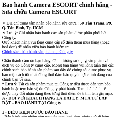
Bảo hành Camera ESCORT chính hãng -
Sửa chữa Camera ESCORT
✴
Địa chỉ trung tâm nhận bảo hành sửa chữa :
50 Tân Trang, P9,
Q. Tân Bình, Tp HCM
✴
Lưu ý:
Chỉ nhận bảo hành các sản phẩm được phân phối bởi
Công ty.
Quý khách hàng vui lòng cung cấp số điện thoại mua hàng (hoặc
hoá đơn) để nhân viên bảo hành kiểm tra.
Chính sách bảo hành sản phẩm tại Công ty
Chân thành cám ơn bạn hàng, đã tin tưởng sử dụng sản phẩm và
dịch vụ do Công ty cung cấp. Mong bạn hàng vui lòng tuân thủ các
chính sách bảo hành sản phẩm sau đây để chúng tôi được phục vụ
bạn một cách tốt nhất đồng thời đảm bảo quyền lợi chính đáng của
chính bạn về sau.
* Lưu ý:
Tất cả sản phẩm mua tại Công ty đều được dán tem bảo
hành hoặc tem bảo vệ do Công ty phát hành. Tem phát hành sẽ
được thay đổi nhận dạng theo từng thời điểm để tránh tem giả mạo.
A - ĐỐI VỚI KHÁCH HÀNG LÀ ĐẠI LÝ, MUA TỰ LẮP
ĐẶT - BẢO HÀNH TẠI Công ty
1 - ĐIỀU KIỆN ĐƯỢC BẢO HÀNH
- Bảo hành sản phẩm còn nguyên tem, hoá đơn, chứng từ đi kèm.