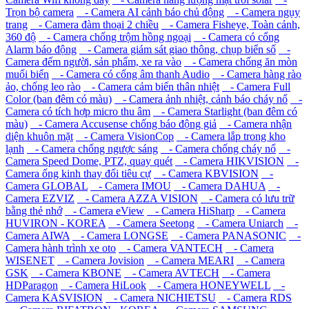
Trọn bộ camera
- Camera AI cảnh báo chủ động
- Camera ngụy
trang
- Camera đàm thoại 2 chiều
- Camera Fisheye, Toàn cảnh,
360 độ
- Camera chống trộm hồng ngoại
- Camera có cổng
Alarm báo động
- Camera giám sát giao thông, chụp biển số
-
Camera đếm người, sản phẩm, xe ra vào
- Camera chống ăn mòn
muối biển
- Camera có cổng âm thanh Audio
- Camera hàng rào
ảo, chống leo rào
- Camera cảm biến thân nhiệt
- Camera Full
Color (ban đêm có màu)
- Camera ảnh nhiệt, cảnh báo cháy nổ
-
Camera có tích hợp micro thu âm
- Camera Starlight (ban đêm có
màu)
- Camera Accusense chống báo động giả
- Camera nhận
diện khuôn mặt
- Camera VisionCop
- Camera lắp trong kho
lạnh
- Camera chống ngược sáng
- Camera chống cháy nổ
-
Camera Speed Dome, PTZ, quay quét
- Camera HIKVISION
-
Camera ống kinh thay đổi tiêu cự
- Camera KBVISION
-
Camera GLOBAL
- Camera IMOU
- Camera DAHUA
-
Camera EZVIZ
- Camera AZZA VISION
- Camera có lưu trữ
bằng thẻ nhớ
- Camera eView
- Camera HiSharp
- Camera
HUVIRON - KOREA
- Camera Seetong
- Camera Uniarch
-
Camera AIWA
- Camera LONGSE
- Camera PANASONIC
-
Camera hành trình xe oto
- Camera VANTECH
- Camera
WISENET
- Camera Jovision
- Camera MEARI
- Camera
GSK
- Camera KBONE
- Camera AVTECH
- Camera
HDParagon
- Camera HiLook
- Camera HONEYWELL
-
Camera KASVISION
- Camera NICHIETSU
- Camera RDS