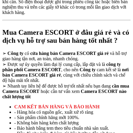
khi cần. Số điện thoại được ghi trong phiếu công tác hoặc biên bản
nghiệm thu và trên các giấy tờ khác có trong mỗi lần giao dịch với
khách hàng.
Mua Camera ESCORT ở đâu giá rẻ và có
dịch vụ hỗ trợ sau bán hàng tốt nhất ?
➢
Công ty
có
cửa hàng bán Camera ESCORT giá rẻ
và hỗ trợ
giao hàng tận nơi, an toàn, nhanh chóng.
➢
Được sự ủy quyền làm đại lý cung cấp, lắp đặt và là
công ty
phân phối Camera ESCORT
, cho nên
Công ty
cam kết sẽ là
nơi
bán Camera ESCORT giá rẻ
, cùng với chiều chính sách và chế
độ hậu mãi tốt nhất.
➢
Nhanh tay liên hệ để được hỗ trợ tốt nhất nếu bạn đang
cần mua
Camera ESCORT
hoặc cần tư vấn xem
Camera ESCORT nào
chất lượng tốt
CAM KẾT BÁN HÀNG VÀ BẢO HÀNH
- Hàng hóa có nguồn gốc, xuất xứ rõ ràng
- Sản phẩm chính hãng mới 100%.
- Không bán hàng kém chất lượng
- Bảo hành bằng tem theo tiêu chuẩn nhà sản xuất.