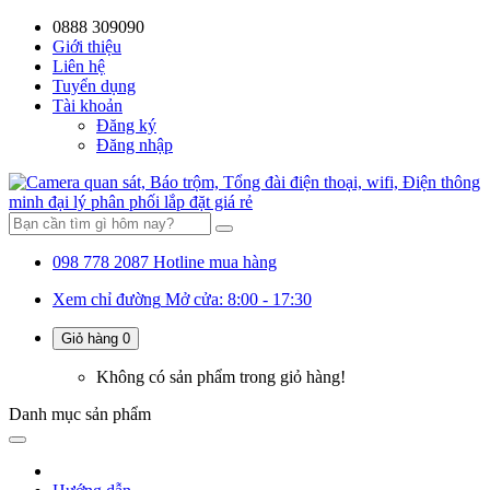
0888 309090
59%
20%
13%
18%
10%
28%
21%
Giới thiệu
Liên hệ
OFF
OFF
OFF
OFF
OFF
OFF
OFF
Tuyển dụng
Tài khoản
Đăng ký
Đăng nhập
098 778 2087
Hotline mua hàng
Xem chỉ đường
Mở cửa: 8:00 - 17:30
Giỏ hàng
0
Không có sản phẩm trong giỏ hàng!
Danh mục
sản phẩm