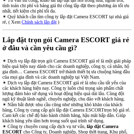
✴
Tư vấn thi công, khảo sát lắp đặt tận nơi trong nhà, ngoài trời,
tính toán chi phí và bảng giá thi công lắp đặt theo phương án tối ưu
nhất, tiết kiệm chi phí tối đa.
✴
Quý khách cần tìm công ty lắp đặt Camera ESCORT tại nhà giá
rẻ, ( Xem
Chính sách lắp đặt
)
Lắp đặt trọn gói Camera ESCORT giá rẻ
ở đâu và cần yêu cầu gì?
✴
Dịch vụ lắp đặt trọn gói Camera ESCORT giá rẻ là một giải pháp
hiệu quả hiện nay dành cho các doanh nghiệp, công ty, cá nhân, hộ
gia đình… Camera ESCORT trở thành thiết bị ưa chuộng hàng đầu
của mọi gia đình và các doanh nghiệp tại Việt Nam.
✴
Dịch vụ lắp đặt Camera ESCORT giá rẻ là nhu cầu tất yếu của
các khách hàng hiện nay. Công ty luôn chú trọng sản phẩm chất
lượng đảm bảo sử dụng và hoạt động hiệu quả dài lâu. Cùng đội
ngũ kỹ thuật lành nghề, chuyên nghiệp, chu đáo với khách hàng.
✴
Nắm bắt được nhu cầu cũng như những khó khăn của khách
hàng, Công ty cung cấp gói lắp đặt Camera ESCORTtrọn bộ giá rẻ.
Cam kết các chế độ bảo hành chính hãng, hậu mãi hấp dẫn. Giúp
khách hàng yên tâm hơn trong suốt quá trình sử dụng.
✴
Công ty chuyên cung cấp dịch vụ tư vấn,
lắp đặt Camera
ESCORT
cho Công ty, Doanh nghiệp, Shop thời trang, Khu phố,