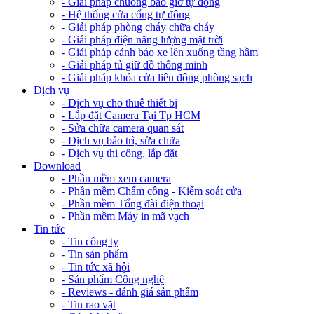
- Giải pháp chuông báo giờ tự động
- Hệ thống cửa cổng tự động
- Giải pháp phòng cháy chữa cháy
- Giải pháp điện năng lượng mặt trời
- Giải pháp cảnh báo xe lên xuống tầng hầm
- Giải pháp tủ giữ đồ thông minh
- Giải pháp khóa cửa liên động phòng sạch
Dịch vụ
- Dịch vụ cho thuê thiết bị
- Lắp đặt Camera Tại Tp HCM
- Sửa chữa camera quan sát
- Dịch vụ bảo trì, sửa chữa
- Dịch vụ thi công, lắp đặt
Download
- Phần mềm xem camera
- Phần mềm Chấm công - Kiểm soát cửa
- Phần mềm Tổng đài điện thoại
- Phần mềm Máy in mã vạch
Tin tức
- Tin công ty
- Tin sản phẩm
- Tin tức xã hội
- Sản phẩm Công nghệ
- Reviews - đánh giá sản phẩm
- Tin rao vặt