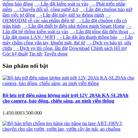
thống báo động
- Lắp đặt kiểm soát ra vào
- Phát triển phần
mềm
- Chuyển đổi số, công nghệ 4.0
- Lắp đặt chuông báo giờ
làm việc tự động
- Lắp đặt máy giữ xe thông minh
-
OEM/ODM về các sản phẩm điện tử
- Lắp đặt chuông cửa có
màn hình
- Lắp đặt thiết bị điện nhà thông minh Smart Home
-
Lắp đặt hệ thống kiểm soát ra vào
- Lắp đặt tổng đài điện thoại
-
Lắp đặt mạng LAN / WIFI
- Lắp đặt âm thanh thông báo
- Lắp
máy chấm công vân tay, khuôn mặt, thẻ từ
- Dịch vụ bảo trì, sửa
chữa
- Dịch vụ thi công, lắp đặt
Download
Chính sách Hỗ trợ
Góc kỹ thuật
Tin tức
Tuyển dụng
Sản phẩm nổi bật
Bộ lưu trữ điện năng lượng mặt trời 12V 20Ah KA-SL20Ah
cho camera, báo động, chiếu sáng, an ninh viễn thông
1.450.000
3.500.000