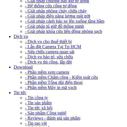
- Giải pháp chuông báo giờ tự động
- Hệ thống cửa cổng tự động
- Giải pháp phòng cháy chữa cháy
- Giải pháp điện năng lượng mặt trời
- Giải pháp cảnh báo xe lên xuống tầng hầm
- Giải pháp tủ giữ đồ thông minh
- Giải pháp khóa cửa liên động phòng sạch
Dịch vụ
- Dịch vụ cho thuê thiết bị
- Lắp đặt Camera Tại Tp HCM
- Sửa chữa camera quan sát
- Dịch vụ bảo trì, sửa chữa
- Dịch vụ thi công, lắp đặt
Download
- Phần mềm xem camera
- Phần mềm Chấm công - Kiểm soát cửa
- Phần mềm Tổng đài điện thoại
- Phần mềm Máy in mã vạch
Tin tức
- Tin công ty
- Tin sản phẩm
- Tin tức xã hội
- Sản phẩm Công nghệ
- Reviews - đánh giá sản phẩm
- Tin rao vặt