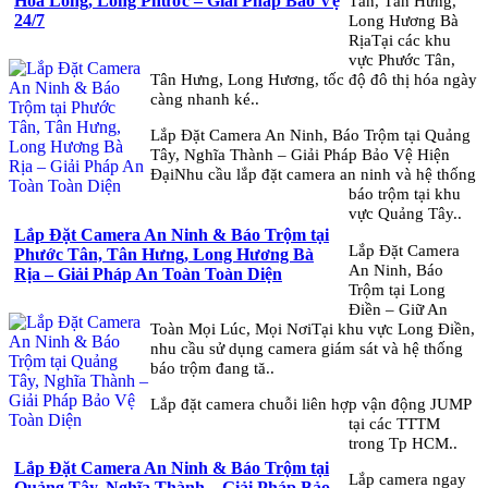
Hòa Long, Long Phước – Giải Pháp Bảo Vệ
Tân, Tân Hưng,
24/7
Long Hương Bà
RịaTại các khu
vực Phước Tân,
Tân Hưng, Long Hương, tốc độ đô thị hóa ngày
càng nhanh ké..
Lắp Đặt Camera An Ninh, Báo Trộm tại Quảng
Tây, Nghĩa Thành – Giải Pháp Bảo Vệ Hiện
ĐạiNhu cầu lắp đặt camera an ninh và hệ thống
báo trộm tại khu
vực Quảng Tây..
Lắp Đặt Camera An Ninh & Báo Trộm tại
Lắp Đặt Camera
Phước Tân, Tân Hưng, Long Hương Bà
An Ninh, Báo
Rịa – Giải Pháp An Toàn Toàn Diện
Trộm tại Long
Điền – Giữ An
Toàn Mọi Lúc, Mọi NơiTại khu vực Long Điền,
nhu cầu sử dụng camera giám sát và hệ thống
báo trộm đang tă..
Lắp đặt camera chuỗi liên hợp vận động JUMP
tại các TTTM
trong Tp HCM..
Lắp Đặt Camera An Ninh & Báo Trộm tại
Lắp camera ngay
Quảng Tây, Nghĩa Thành – Giải Pháp Bảo