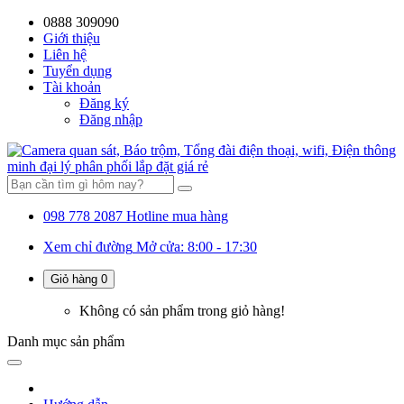
0888 309090
59%
20%
13%
18%
10%
28%
21%
Giới thiệu
Liên hệ
OFF
OFF
OFF
OFF
OFF
OFF
OFF
Tuyển dụng
Tài khoản
Đăng ký
Đăng nhập
098 778 2087
Hotline mua hàng
Xem chỉ đường
Mở cửa: 8:00 - 17:30
Giỏ hàng
0
Không có sản phẩm trong giỏ hàng!
Danh mục
sản phẩm