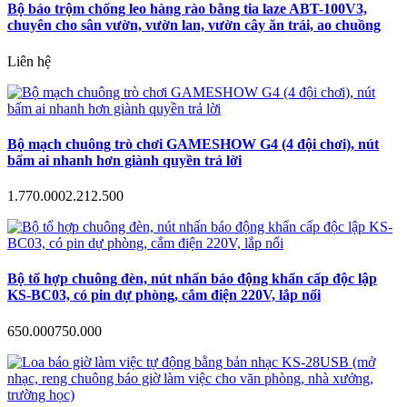
Bộ báo trộm chống leo hàng rào bằng tia laze ABT-100V3,
chuyên cho sân vườn, vườn lan, vườn cây ăn trái, ao chuồng
Liên hệ
Bộ mạch chuông trò chơi GAMESHOW G4 (4 đội chơi), nút
bấm ai nhanh hơn giành quyền trả lời
1.770.000
2.212.500
Bộ tổ hợp chuông đèn, nút nhấn báo động khẩn cấp độc lập
KS-BC03, có pin dự phòng, cắm điện 220V, lắp nổi
650.000
750.000