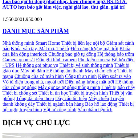
Loa báo giờ tự động phát nhạc, kiểu chuông mp3 BS-151A-
AUTO hẹn báo giờ làm việc, nghỉ giải lao, thư giãn, giải trí
1.550.000
1.950.000
DANH MỤC SẢN PHẨM
Nhà thông minh Smart Home
Thiết bị liên lạc nội bộ
Giám sát cảnh
báo
Khóa vân tay, Mật mã, Thẻ từ
Đèn năng lượng mặt trời
Khóa
cửa liên động interlock
Chuông báo giờ tự động
Hệ thống báo trộm
Camera quan sát
Đầu ghi hình camera
Phụ kiện camera
Bộ lưu điện
- UPS
Hệ thống gọi phục vụ
Thiết bị vệ sinh thông minh
Thiết bị
giáo dục
Máy bộ đàm
Hệ thống âm thanh
Máy chấm công
Thiết bị
mạng
Chuông cửa có màn hình
Cổng từ an ninh
Kiểm soát ra vào
Vỏ tủ điện trong nhà, ngoài trời
Điện năng lượng mặt trời
Hệ thống
cửa cổng tự động
Máy giữ xe tự động thông minh
Thiết bị báo cháy
Thiết bị chống sét
Thiết bị tin học
Thiết bị truyền hình
Thiết bị văn
phòng
Tổng đài điện thoại
Dây cáp tín hiệu
Máy chiếu
Truyền
thanh không dây
Thiết bị ngành bán hàng
Bảo hộ lao động
Thiết bị
hội nghị truyền hình
Vật tư công trình
Sản phẩm tiện ích
DỊCH VỤ CHỦ LỰC