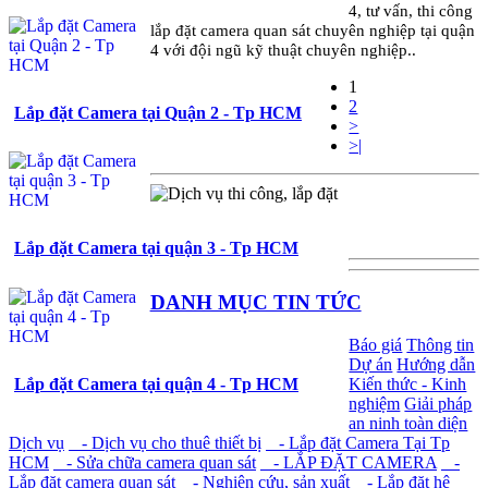
4, tư vấn, thi công
lắp đặt camera quan sát chuyên nghiệp tại quận
4 với đội ngũ kỹ thuật chuyên nghiệp..
1
2
Lắp đặt Camera tại Quận 2 - Tp HCM
>
>|
Lắp đặt Camera tại quận 3 - Tp HCM
DANH MỤC TIN TỨC
Báo giá
Thông tin
Dự án
Hướng dẫn
Lắp đặt Camera tại quận 4 - Tp HCM
Kiến thức - Kinh
nghiệm
Giải pháp
an ninh toàn diện
Dịch vụ
- Dịch vụ cho thuê thiết bị
- Lắp đặt Camera Tại Tp
HCM
- Sửa chữa camera quan sát
- LẮP ĐẶT CAMERA
-
Lắp đặt camera quan sát
- Nghiên cứu, sản xuất
- Lắp đặt hệ