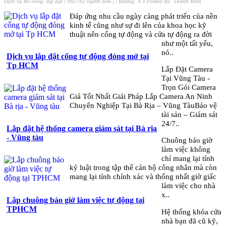
Dịch vụ thi công, lắp đặt
|
982782 người xem
|
| Rating:
4.5
Posted By:
Thanh Bình
Đáp ứng nhu cầu ngày càng phát triển của nền
kinh tế cũng như sự đi lên của khoa học kỹ
thuật nên cổng tự động và cửa tự động ra đời
như một tất yếu,
nó..
Dịch vụ lắp đặt cổng tự động đóng mở tại
Tp HCM
Lắp Đặt Camera
Tại Vũng Tàu -
Trọn Gói Camera
Giá Tốt Nhất Giải Pháp Lắp Camera An Ninh
Chuyên Nghiệp Tại Bà Rịa – Vũng TàuBảo vệ
tài sản – Giám sát
24/7..
Lắp đặt hệ thống camera giám sát tại Bà rịa
- Vũng tàu
Chuông báo giờ
làm việc không
chỉ mang lại tính
kỷ luật trong tập thể cán bộ công nhân mà còn
mang lại tính chính xác và thống nhất giờ giấc
làm việc cho nhà
x..
Lắp chuông báo giờ làm việc tự động tại
TPHCM
Hệ thống khóa cửa
nhà bạn đã cũ kỹ,