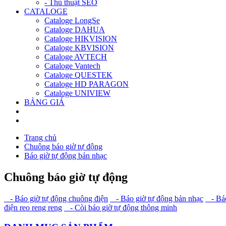
- Thủ thuật SEO
CATALOGE
Cataloge LongSe
Cataloge DAHUA
Cataloge HIKVISION
Cataloge KBVISION
Cataloge AVTECH
Cataloge Vantech
Cataloge QUESTEK
Cataloge HD PARAGON
Cataloge UNIVIEW
BẢNG GIÁ
Trang chủ
Chuông báo giờ tự động
Báo giờ tự động bản nhạc
Chuông báo giờ tự động
- Báo giờ tự động chuông điện
- Báo giờ tự động bản nhạc
- Báo
điện reo reng reng
- Còi báo giờ tự động thông minh