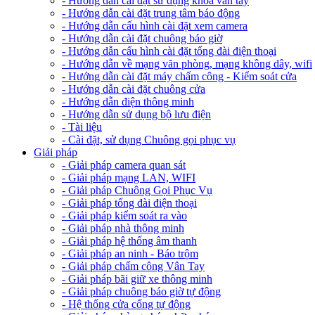
- Hướng dẫn cài đặt sử dụng khóa vân tay
- Hướng dẫn cài đặt trung tâm báo động
- Hướng dẫn cấu hình cài đặt xem camera
- Hướng dẫn cài đặt chuông báo giờ
- Hướng dẫn cấu hình cài đặt tổng đài điện thoại
- Hướng dẫn về mạng văn phòng, mạng không dây, wifi
- Hướng dẫn cài đặt máy chấm công - Kiểm soát cửa
- Hướng dẫn cài đặt chuông cửa
- Hướng dẫn điện thông minh
- Hướng dẫn sử dụng bộ lưu điện
- Tài liệu
- Cài đặt, sử dụng Chuông gọi phục vụ
Giải pháp
- Giải pháp camera quan sát
- Giải pháp mạng LAN, WIFI
- Giải pháp Chuông Gọi Phục Vụ
- Giải pháp tổng đài điện thoại
- Giải pháp kiểm soát ra vào
- Giải pháp nhà thông minh
- Giải pháp hệ thống âm thanh
- Giải pháp an ninh - Báo trộm
- Giải pháp chấm công Vân Tay
- Giải pháp bãi giữ xe thông minh
- Giải pháp chuông báo giờ tự động
- Hệ thống cửa cổng tự động