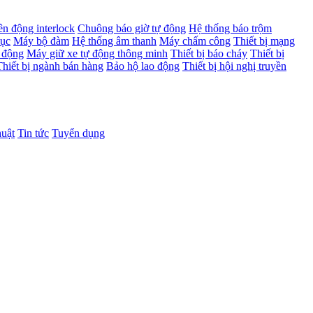
ên động interlock
Chuông báo giờ tự động
Hệ thống báo trộm
dục
Máy bộ đàm
Hệ thống âm thanh
Máy chấm công
Thiết bị mạng
 động
Máy giữ xe tự động thông minh
Thiết bị báo cháy
Thiết bị
Thiết bị ngành bán hàng
Bảo hộ lao động
Thiết bị hội nghị truyền
huật
Tin tức
Tuyển dụng