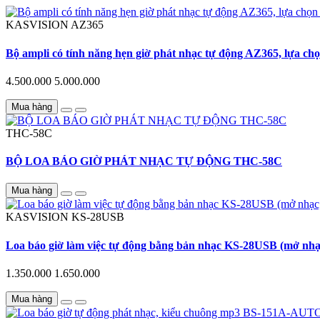
KASVISION
AZ365
Bộ ampli có tính năng hẹn giờ phát nhạc tự động AZ365, lựa ch
4.500.000
5.000.000
Mua hàng
THC-58C
BỘ LOA BÁO GIỜ PHÁT NHẠC TỰ ĐỘNG THC-58C
Mua hàng
KASVISION
KS-28USB
Loa báo giờ làm việc tự động bằng bản nhạc KS-28USB (mở nhạc
1.350.000
1.650.000
Mua hàng