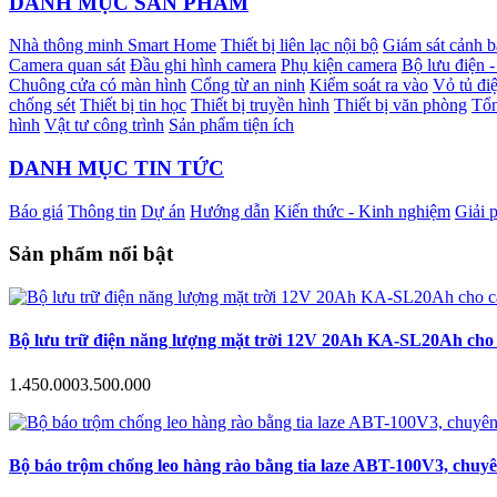
DANH MỤC SẢN PHẨM
Nhà thông minh Smart Home
Thiết bị liên lạc nội bộ
Giám sát cảnh 
Camera quan sát
Đầu ghi hình camera
Phụ kiện camera
Bộ lưu điện 
Chuông cửa có màn hình
Cổng từ an ninh
Kiểm soát ra vào
Vỏ tủ điệ
chống sét
Thiết bị tin học
Thiết bị truyền hình
Thiết bị văn phòng
Tổn
hình
Vật tư công trình
Sản phẩm tiện ích
DANH MỤC TIN TỨC
Báo giá
Thông tin
Dự án
Hướng dẫn
Kiến thức - Kinh nghiệm
Giải 
Sản phẩm nổi bật
Bộ lưu trữ điện năng lượng mặt trời 12V 20Ah KA-SL20Ah cho c
1.450.000
3.500.000
Bộ báo trộm chống leo hàng rào bằng tia laze ABT-100V3, chuyê