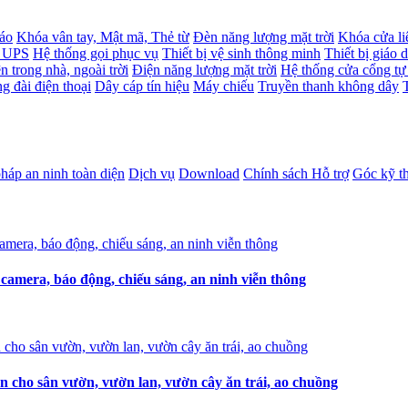
báo
Khóa vân tay, Mật mã, Thẻ từ
Đèn năng lượng mặt trời
Khóa cửa li
- UPS
Hệ thống gọi phục vụ
Thiết bị vệ sinh thông minh
Thiết bị giáo 
n trong nhà, ngoài trời
Điện năng lượng mặt trời
Hệ thống cửa cổng tự
g đài điện thoại
Dây cáp tín hiệu
Máy chiếu
Truyền thanh không dây
pháp an ninh toàn diện
Dịch vụ
Download
Chính sách Hỗ trợ
Góc kỹ t
amera, báo động, chiếu sáng, an ninh viễn thông
n cho sân vườn, vườn lan, vườn cây ăn trái, ao chuồng