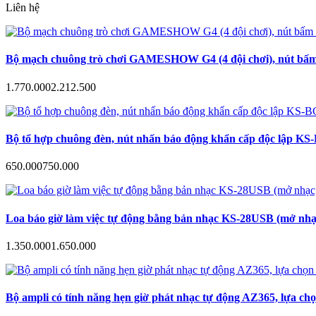
Liên hệ
Bộ mạch chuông trò chơi GAMESHOW G4 (4 đội chơi), nút bấm a
1.770.000
2.212.500
Bộ tổ hợp chuông đèn, nút nhấn báo động khẩn cấp độc lập KS-B
650.000
750.000
Loa báo giờ làm việc tự động bằng bản nhạc KS-28USB (mở nhạc
1.350.000
1.650.000
Bộ ampli có tính năng hẹn giờ phát nhạc tự động AZ365, lựa ch