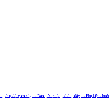
 giờ tự động có dây
- Báo giờ tự động không dây
- Phụ kiện chuôn