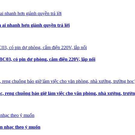
i nhanh hơn giành quyền trả lời
C03, có pin dự phòng, cắm điện 220V, lắp nổi
, reng chuông báo giờ làm việc cho văn phòng, nhà xưởng, trườn
ọn nhạc theo ý muốn