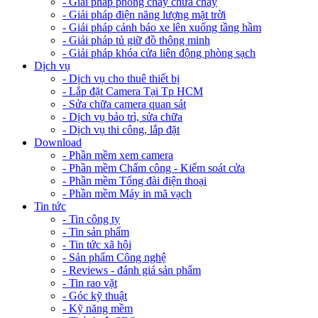
- Giải pháp phòng cháy chữa cháy
- Giải pháp điện năng lượng mặt trời
- Giải pháp cảnh báo xe lên xuống tầng hầm
- Giải pháp tủ giữ đồ thông minh
- Giải pháp khóa cửa liên động phòng sạch
Dịch vụ
- Dịch vụ cho thuê thiết bị
- Lắp đặt Camera Tại Tp HCM
- Sửa chữa camera quan sát
- Dịch vụ bảo trì, sửa chữa
- Dịch vụ thi công, lắp đặt
Download
- Phần mềm xem camera
- Phần mềm Chấm công - Kiểm soát cửa
- Phần mềm Tổng đài điện thoại
- Phần mềm Máy in mã vạch
Tin tức
- Tin công ty
- Tin sản phẩm
- Tin tức xã hội
- Sản phẩm Công nghệ
- Reviews - đánh giá sản phẩm
- Tin rao vặt
- Góc kỹ thuật
- Kỹ năng mềm