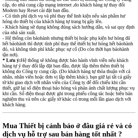
cấp, do nhà cung cấp mạng internet ,do khách hàng tự thay đổi
Modem hay Reset cài đặt ban đầu.
- Có tính phí dịch vụ và phí thay thế linh kiện nếu sản phẩm hư
hỏng do thiết bị của khách hàng tự trang bị gây lên.
- Khách hàng sử dụng không đúng sách hướng dẫn, và sai quy định
của nhà sản xuất.
- Hệ thống còn bảohành nhưng thiết bị hoặc phụ kiện hư hỏng đã
hết bảohành thì được tính phí thay thế thiết bị hư hỏng hết bảohành
đó, và không tính phí khắc phục sự cố (Do còn thời hạn bảohành
tận nơi).
* Lưu ý:
Hệ thống sẽ không được bảo hành vĩnh viễn nếu khách
hàng tự ý thay đổi lắp đặt ban đầu, được lắp thêm thêm thiết bị
không do Công ty cung cấp. (Do khách hàng tự thỏa thuận với cá
nhân, nhân viên hoặc đơn vị lắp thêm khác). bạn giữ lại tất cả giấy
tờ khi giao dịch với nhân viên của Công ty để đối chiếu khi cần
thiết, giữ lại số điện thoại báo hỏng và phản ánh chất lượng phục vụ
khi cần. Số điện thoại được ghi trong phiếu công tác hoặc biên bản
nghiệm thu và trên các giấy tờ khác có trong mỗi lần giao dịch với
khách hàng.
Mua Thiết bị cảnh báo ở đâu giá rẻ và có
dịch vụ hỗ trợ sau bán hàng tốt nhất ?