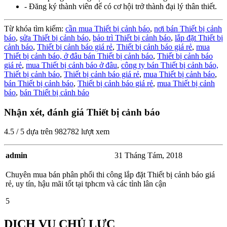
- Đăng ký thành viên để có cơ hội trở thành đại lý thân thiết.
Từ khóa tìm kiếm:
cần mua Thiết bị cảnh báo
,
nơi bán Thiết bị cảnh
báo
,
sửa Thiết bị cảnh báo
,
bảo trì Thiết bị cảnh báo
,
lắp đặt Thiết bị
cảnh báo
,
Thiết bị cảnh báo giá rẻ
,
Thiết bị cảnh báo giá rẻ
,
mua
Thiết bị cảnh báo,
ở đâu bán Thiết bị cảnh báo
,
Thiết bị cảnh báo
giá rẻ
,
mua Thiết bị cảnh báo ở đâu
,
công ty bán Thiết bị cảnh báo,
Thiết bị cảnh báo
,
Thiết bị cảnh báo giá rẻ
,
mua Thiết bị cảnh báo
,
bán Thiết bị cảnh báo
,
Thiết bị cảnh báo giá rẻ
,
mua Thiết bị cảnh
báo
,
bán Thiết bị cảnh báo
Nhận xét, đánh giá Thiết bị cảnh báo
4.5
/
5
dựa trên
982782
lượt xem
admin
31 Tháng Tám, 2018
Chuyên mua bán phân phối thi công lắp đặt Thiết bị cảnh báo giá
rẻ, uy tín, hậu mãi tốt tại tphcm và các tỉnh lân cận
5
DỊCH VỤ CHỦ LỰC