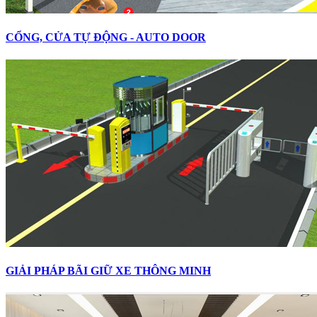
CỔNG, CỬA TỰ ĐỘNG - AUTO DOOR
GIẢI PHÁP BÃI GIỮ XE THÔNG MINH