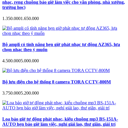
nhạc, reng chuông báo giờ làm việc cho văn phòng, nhà xưởng,
trường học)
1.350.000
1.650.000
Bộ ampli có tính năng hẹn giờ phát nhạc tự động AZ365, lựa
chọn nhạc theo ý muốn
4.500.000
5.000.000
Bộ lưu điện cho hệ thống 8 camera TORA CCTV-800M
3.750.000
5.200.000
Loa báo giờ tự động phát nhạc, kiểu chuông mp3 BS-151A-
AUTO hẹn báo giờ làm việc, nghỉ giải lao, thư giãn, giải trí