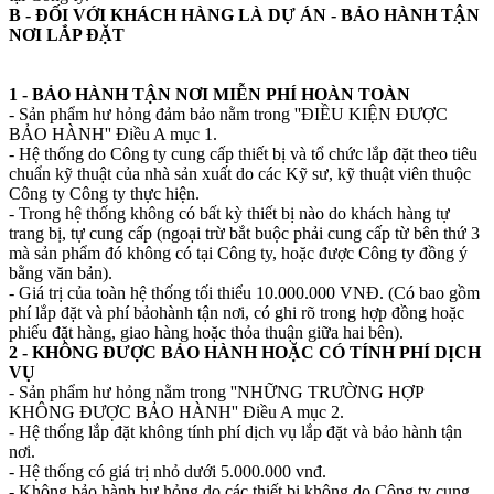
B - ĐỐI VỚI KHÁCH HÀNG LÀ DỰ ÁN - BẢO HÀNH TẬN
NƠI LẮP ĐẶT
1 - BẢO HÀNH TẬN NƠI MIỄN PHÍ HOÀN TOÀN
- Sản phẩm hư hỏng đảm bảo nằm trong ''ĐIỀU KIỆN ĐƯỢC
BẢO HÀNH'' Điều A mục 1.
- Hệ thống do Công ty cung cấp thiết bị và tổ chức lắp đặt theo tiêu
chuẩn kỹ thuật của nhà sản xuất do các Kỹ sư, kỹ thuật viên thuộc
Công ty Công ty thực hiện.
- Trong hệ thống không có bất kỳ thiết bị nào do khách hàng tự
trang bị, tự cung cấp (ngoại trừ bắt buộc phải cung cấp từ bên thứ 3
mà sản phẩm đó không có tại Công ty, hoặc được Công ty đồng ý
bằng văn bản).
- Giá trị của toàn hệ thống tối thiểu 10.000.000 VNĐ. (Có bao gồm
phí lắp đặt và phí bảohành tận nơi, có ghi rõ trong hợp đồng hoặc
phiếu đặt hàng, giao hàng hoặc thỏa thuận giữa hai bên).
2 - KHÔNG ĐƯỢC BẢO HÀNH HOẶC CÓ TÍNH PHÍ DỊCH
VỤ
- Sản phẩm hư hỏng nằm trong ''NHỮNG TRƯỜNG HỢP
KHÔNG ĐƯỢC BẢO HÀNH'' Điều A mục 2.
- Hệ thống lắp đặt không tính phí dịch vụ lắp đặt và bảo hành tận
nơi.
- Hệ thống có giá trị nhỏ dưới 5.000.000 vnđ.
- Không bảo hành hư hỏng do các thiết bị không do Công ty cung