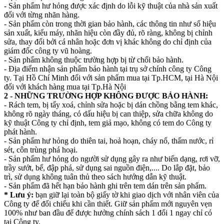
- Sản phẩm hư hỏng được xác định do lỗi kỹ thuật của nhà sản xuất
đối với từng nhãn hàng.
- Sản phẩm còn trong thời gian bảo hành, các thông tin như số hiệu
sản xuất, kiểu máy, nhãn hiệu còn đầy đủ, rõ ràng, không bị chỉnh
sửa, thay đổi bởi cá nhân hoặc đơn vị khác không do chỉ định của
giám đốc công ty vũ hoàng.
- Sản phẩm không thuộc trường hợp bị từ chối bảo hành.
- Địa điểm nhận sản phẩm bảo hành tại trụ sở chính công ty Công
ty. Tại Hồ Chí Minh đối với sản phẩm mua tại Tp.HCM, tại Hà Nội
đối với khách hàng mua tại Tp.Hà Nội
2 - NHỮNG TRƯỜNG HỢP KHÔNG ĐƯỢC BẢO HÀNH:
- Rách tem, bị tẩy xoá, chỉnh sửa hoặc bị dán chồng bằng tem khác,
không rõ ngày tháng, có dấu hiệu bị can thiệp, sửa chữa không do
kỹ thuật Công ty chỉ định, tem giả mạo, không có tem do Công ty
phát hành.
- Sản phẩm hư hỏng do thiên tai, hoả hoạn, cháy nổ, thấm nước, rỉ
sét, côn trùng phá hoại.
- Sản phẩm hư hỏng do người sử dụng gây ra như biến dạng, rơi vỡ,
trầy sướt, bể, đập phá, sử dụng sai nguồn điện,.... Do lắp đặt, bảo
trì, sử dụng không tuân thủ theo sách hướng dẫn kỹ thuật.
- Sản phẩm đã hết hạn bảo hành ghi trên tem dán trên sản phẩm.
* Lưu ý:
bạn giữ lại toàn bộ giấy tờ khi giao dịch với nhân viên của
Công ty để đối chiếu khi cần thiết. Giữ sản phẩm mới nguyên vẹn
100% như ban đầu để được hưởng chính sách 1 đổi 1 ngay chỉ có
tại Công ty.