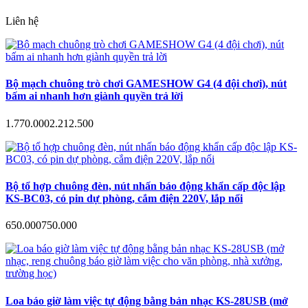
Liên hệ
Bộ mạch chuông trò chơi GAMESHOW G4 (4 đội chơi), nút
bấm ai nhanh hơn giành quyền trả lời
1.770.000
2.212.500
Bộ tổ hợp chuông đèn, nút nhấn báo động khẩn cấp độc lập
KS-BC03, có pin dự phòng, cắm điện 220V, lắp nổi
650.000
750.000
Loa báo giờ làm việc tự động bằng bản nhạc KS-28USB (mở