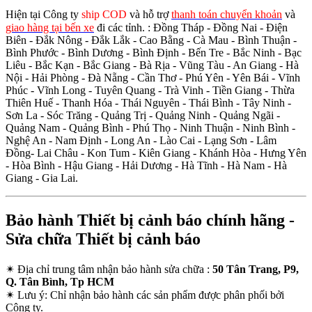
Hiện tại Công ty
ship COD
và hỗ trợ
thanh toán chuyển khoản
và
giao hàng tại bến xe
đi các tỉnh.
: Đồng Tháp - Đồng Nai - Điện
Biên - Đắk Nông - Đắk Lắk - Cao Bằng - Cà Mau - Bình Thuận -
Bình Phước - Bình Dương - Bình Định - Bến Tre - Bắc Ninh - Bạc
Liêu - Bắc Kạn - Bắc Giang - Bà Rịa - Vũng Tàu - An Giang - Hà
Nội - Hải Phòng - Đà Nẵng - Cần Thơ - Phú Yên - Yên Bái - Vĩnh
Phúc - Vĩnh Long - Tuyên Quang - Trà Vinh - Tiền Giang - Thừa
Thiên Huế - Thanh Hóa - Thái Nguyên - Thái Bình - Tây Ninh -
Sơn La - Sóc Trăng - Quảng Trị - Quảng Ninh - Quảng Ngãi -
Quảng Nam - Quảng Bình - Phú Thọ - Ninh Thuận - Ninh Bình -
Nghệ An - Nam Định - Long An - Lào Cai - Lạng Sơn - Lâm
Đồng- Lai Châu - Kon Tum - Kiên Giang - Khánh Hòa - Hưng Yên
- Hòa Bình - Hậu Giang - Hải Dương - Hà Tĩnh - Hà Nam - Hà
Giang - Gia Lai.
Bảo hành Thiết bị cảnh báo chính hãng -
Sửa chữa Thiết bị cảnh báo
✴
Địa chỉ trung tâm nhận bảo hành sửa chữa :
50 Tân Trang, P9,
Q. Tân Bình, Tp HCM
✴
Lưu ý:
Chỉ nhận bảo hành các sản phẩm được phân phối bởi
Công ty.