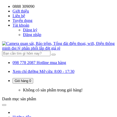
0888 309090
59%
20%
13%
18%
10%
28%
21%
10%
22%
Giới thiệu
Liên hệ
OFF
OFF
OFF
OFF
OFF
OFF
OFF
Tuyển dụng
Tài khoản
Đăng ký
Đăng nhập
098 778 2087
Hotline mua hàng
Xem chỉ đường
Mở cửa: 8:00 - 17:30
Giỏ hàng
0
Không có sản phẩm trong giỏ hàng!
Danh mục
sản phẩm