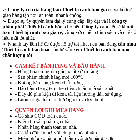
➢
Công ty
có
cửa hàng bán Thiết bị cảnh báo giá rẻ
và hỗ trợ
giao hàng tận nơi, an toàn, nhanh chóng.
➢
Được sự ủy quyền làm đại lý cung cấp, lắp đặt và là
công ty
phân phối Thiết bị cảnh báo
, cho nên
Công ty
cam kết sẽ là
nơi
bán Thiết bị cảnh báo giá rẻ
, cùng với chiều chính sách và chế độ
hậu mãi tốt nhất.
➢
Nhanh tay liên hệ để được hỗ trợ tốt nhất nếu bạn đang
cần mua
Thiết bị cảnh báo
hoặc cần tư vấn xem
Thiết bị cảnh báo nào
chất lượng tốt
CAM KẾT BÁN HÀNG VÀ BẢO HÀNH
- Hàng hóa có nguồn gốc, xuất xứ rõ ràng
- Sản phẩm chính hãng mới 100%.
- Không bán hàng kém chất lượng
- Bảo hành bằng tem theo tiêu chuẩn nhà sản xuất.
- Đầy đủ phụ kiện đi kèm, tài liệu hướng dẫn sử dụng.
- Luôn có giá tốt cho thương mại và kỹ thuật
QUYỀN LỢI KHI MUA HÀNG
- Có ship COD toàn quốc.
- Kiểm tra sản phẩm tại nhà.
- Nhận hàng thanh toán tại nhà.
- Có lắp đặt tận nơi với chi phí thỏa thuận.
- Miễn phí giao hàng nội thành với đơn hàng > 3tr.