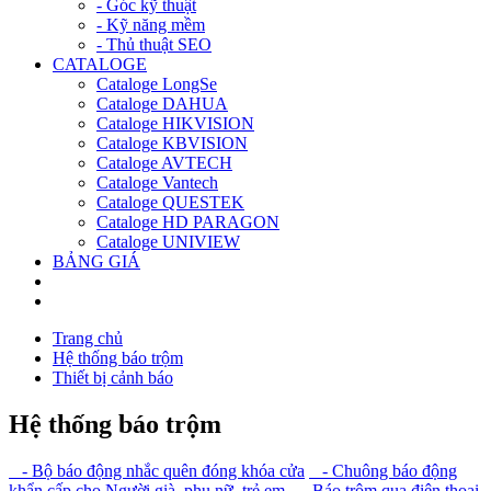
- Góc kỹ thuật
- Kỹ năng mềm
- Thủ thuật SEO
CATALOGE
Cataloge LongSe
Cataloge DAHUA
Cataloge HIKVISION
Cataloge KBVISION
Cataloge AVTECH
Cataloge Vantech
Cataloge QUESTEK
Cataloge HD PARAGON
Cataloge UNIVIEW
BẢNG GIÁ
Trang chủ
Hệ thống báo trộm
Thiết bị cảnh báo
Hệ thống báo trộm
- Bộ báo động nhắc quên đóng khóa cửa
- Chuông báo động
khẩn cấp cho Người già, phụ nữ, trẻ em
- Báo trộm qua điện thoại