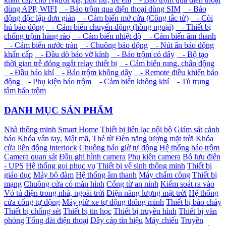
dùng APP, WIFI
- Báo trộm qua điện thoại dùng SIM
- Báo
động độc lập đơn giản
- Cảm biến mở cửa (Công tắc từ)
- Còi
hú báo động
- Cảm biến chuyển động (hồng ngoại)
- Thiết bị
chống trộm hàng rào
- Cảm biến nhiệt độ
- Cảm biến âm thanh
- Cảm biến nước tràn
- Chuông báo động
- Nút ấn báo động
khẩn cấp
- Đầu dò báo vỡ kính
- Báo trộm có dây
- Bộ tạo
thời gian trễ đóng ngắt relay thiết bị
- Cảm biến rung, chấn động
- Đầu báo khí
- Báo trộm không dây
- Remote điều khiển báo
động
- Phụ kiện báo trộm
- Cảm biến không khí
- Tủ trung
tâm báo trộm
DANH MỤC SẢN PHẨM
Nhà thông minh Smart Home
Thiết bị liên lạc nội bộ
Giám sát cảnh
báo
Khóa vân tay, Mật mã, Thẻ từ
Đèn năng lượng mặt trời
Khóa
cửa liên động interlock
Chuông báo giờ tự động
Hệ thống báo trộm
Camera quan sát
Đầu ghi hình camera
Phụ kiện camera
Bộ lưu điện
- UPS
Hệ thống gọi phục vụ
Thiết bị vệ sinh thông minh
Thiết bị
giáo dục
Máy bộ đàm
Hệ thống âm thanh
Máy chấm công
Thiết bị
mạng
Chuông cửa có màn hình
Cổng từ an ninh
Kiểm soát ra vào
Vỏ tủ điện trong nhà, ngoài trời
Điện năng lượng mặt trời
Hệ thống
cửa cổng tự động
Máy giữ xe tự động thông minh
Thiết bị báo cháy
Thiết bị chống sét
Thiết bị tin học
Thiết bị truyền hình
Thiết bị văn
phòng
Tổng đài điện thoại
Dây cáp tín hiệu
Máy chiếu
Truyền