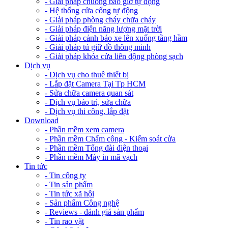
- Giải pháp chuông báo giờ tự động
- Hệ thống cửa cổng tự động
- Giải pháp phòng cháy chữa cháy
- Giải pháp điện năng lượng mặt trời
- Giải pháp cảnh báo xe lên xuống tầng hầm
- Giải pháp tủ giữ đồ thông minh
- Giải pháp khóa cửa liên động phòng sạch
Dịch vụ
- Dịch vụ cho thuê thiết bị
- Lắp đặt Camera Tại Tp HCM
- Sửa chữa camera quan sát
- Dịch vụ bảo trì, sửa chữa
- Dịch vụ thi công, lắp đặt
Download
- Phần mềm xem camera
- Phần mềm Chấm công - Kiểm soát cửa
- Phần mềm Tổng đài điện thoại
- Phần mềm Máy in mã vạch
Tin tức
- Tin công ty
- Tin sản phẩm
- Tin tức xã hội
- Sản phẩm Công nghệ
- Reviews - đánh giá sản phẩm
- Tin rao vặt