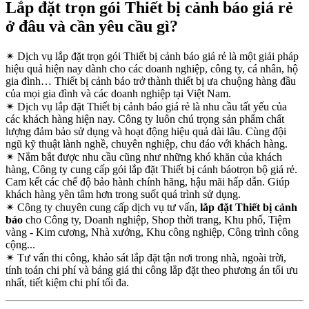
Lắp đặt trọn gói Thiết bị cảnh báo giá rẻ
ở đâu và cần yêu cầu gì?
✴
Dịch vụ lắp đặt trọn gói Thiết bị cảnh báo giá rẻ là một giải pháp
hiệu quả hiện nay dành cho các doanh nghiệp, công ty, cá nhân, hộ
gia đình… Thiết bị cảnh báo trở thành thiết bị ưa chuộng hàng đầu
của mọi gia đình và các doanh nghiệp tại Việt Nam.
✴
Dịch vụ lắp đặt Thiết bị cảnh báo giá rẻ là nhu cầu tất yếu của
các khách hàng hiện nay. Công ty luôn chú trọng sản phẩm chất
lượng đảm bảo sử dụng và hoạt động hiệu quả dài lâu. Cùng đội
ngũ kỹ thuật lành nghề, chuyên nghiệp, chu đáo với khách hàng.
✴
Nắm bắt được nhu cầu cũng như những khó khăn của khách
hàng, Công ty cung cấp gói lắp đặt Thiết bị cảnh báotrọn bộ giá rẻ.
Cam kết các chế độ bảo hành chính hãng, hậu mãi hấp dẫn. Giúp
khách hàng yên tâm hơn trong suốt quá trình sử dụng.
✴
Công ty chuyên cung cấp dịch vụ tư vấn,
lắp đặt Thiết bị cảnh
báo
cho Công ty, Doanh nghiệp, Shop thời trang, Khu phố, Tiệm
vàng - Kim cương, Nhà xưởng, Khu công nghiệp, Công trình công
cộng...
✴
Tư vấn thi công, khảo sát lắp đặt tận nơi trong nhà, ngoài trời,
tính toán chi phí và bảng giá thi công lắp đặt theo phương án tối ưu
nhất, tiết kiệm chi phí tối đa.