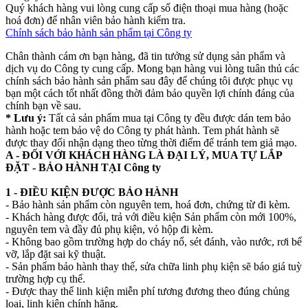
Quý khách hàng vui lòng cung cấp số điện thoại mua hàng (hoặc
hoá đơn) để nhân viên bảo hành kiểm tra.
Chính sách bảo hành sản phẩm tại Công ty
Chân thành cám ơn bạn hàng, đã tin tưởng sử dụng sản phẩm và
dịch vụ do Công ty cung cấp. Mong bạn hàng vui lòng tuân thủ các
chính sách bảo hành sản phẩm sau đây để chúng tôi được phục vụ
bạn một cách tốt nhất đồng thời đảm bảo quyền lợi chính đáng của
chính bạn về sau.
* Lưu ý:
Tất cả sản phẩm mua tại Công ty đều được dán tem bảo
hành hoặc tem bảo vệ do Công ty phát hành. Tem phát hành sẽ
được thay đổi nhận dạng theo từng thời điểm để tránh tem giả mạo.
A - ĐỐI VỚI KHÁCH HÀNG LÀ ĐẠI LÝ, MUA TỰ LẮP
ĐẶT - BẢO HÀNH TẠI Công ty
1 - ĐIỀU KIỆN ĐƯỢC BẢO HÀNH
- Bảo hành sản phẩm còn nguyên tem, hoá đơn, chứng từ đi kèm.
- Khách hàng được đổi, trả với điều kiện Sản phẩm còn mới 100%,
nguyên tem và đầy đủ phụ kiện, vỏ hộp đi kèm.
- Không bao gồm trường hợp do cháy nổ, sét đánh, vào nước, rơi bể
vỡ, lắp đặt sai kỹ thuật.
- Sản phẩm bảo hành thay thế, sửa chữa linh phụ kiện sẽ báo giá tuỳ
trường hợp cụ thể.
- Được thay thế linh kiện miễn phí tương đương theo đúng chủng
loại, linh kiện chính hãng.