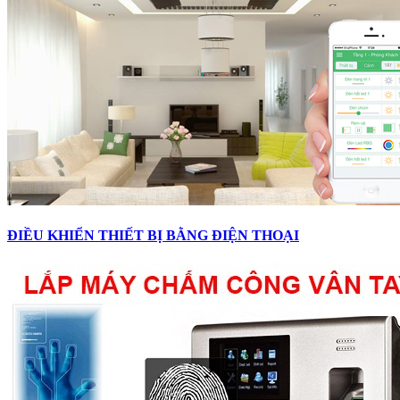
ĐIỀU KHIỂN THIẾT BỊ BẰNG ĐIỆN THOẠI