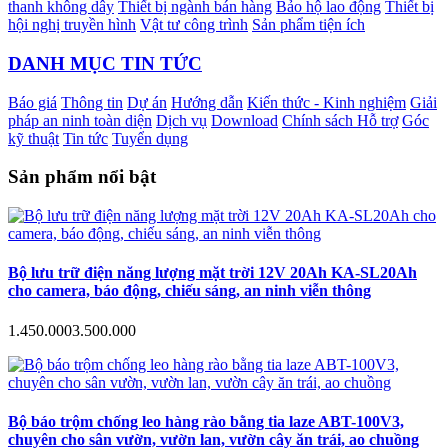
thanh không dây
Thiết bị ngành bán hàng
Bảo hộ lao động
Thiết bị
hội nghị truyền hình
Vật tư công trình
Sản phẩm tiện ích
DANH MỤC TIN TỨC
Báo giá
Thông tin
Dự án
Hướng dẫn
Kiến thức - Kinh nghiệm
Giải
pháp an ninh toàn diện
Dịch vụ
Download
Chính sách Hỗ trợ
Góc
kỹ thuật
Tin tức
Tuyển dụng
Sản phẩm nổi bật
Bộ lưu trữ điện năng lượng mặt trời 12V 20Ah KA-SL20Ah
cho camera, báo động, chiếu sáng, an ninh viễn thông
1.450.000
3.500.000
Bộ báo trộm chống leo hàng rào bằng tia laze ABT-100V3,
chuyên cho sân vườn, vườn lan, vườn cây ăn trái, ao chuồng