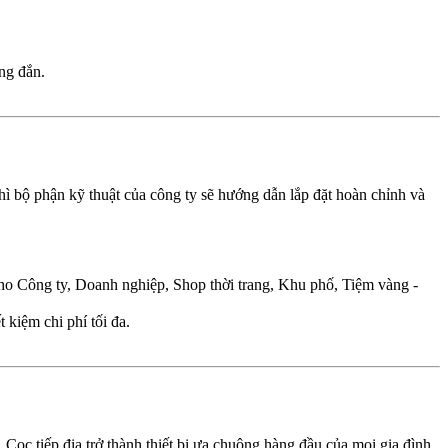
ng đắn.
thì bộ phận kỹ thuật của công ty sẽ hướng dẫn lắp đặt hoàn chỉnh và
cho Công ty, Doanh nghiệp, Shop thời trang, Khu phố, Tiệm vàng -
t kiệm chi phí tối đa.
 Cọc tiếp địa trở thành thiết bị ưa chuộng hàng đầu của mọi gia đình