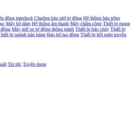
ên động interlock
Chuông báo giờ tự động
Hệ thống báo trộm
dục
Máy bộ đàm
Hệ thống âm thanh
Máy chấm công
Thiết bị mạng
 động
Máy giữ xe tự động thông minh
Thiết bị báo cháy
Thiết bị
Thiết bị ngành bán hàng
Bảo hộ lao động
Thiết bị hội nghị truyền
huật
Tin tức
Tuyển dụng