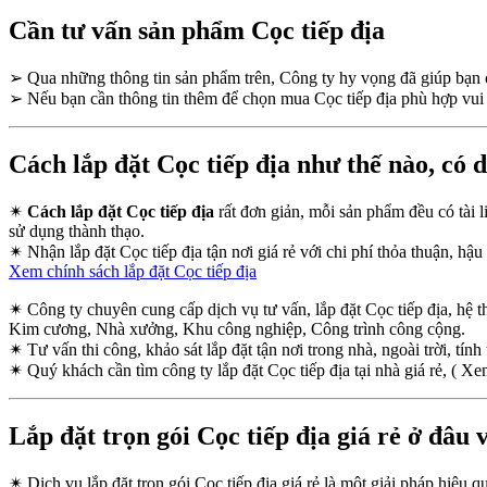
Cần tư vấn sản phẩm Cọc tiếp địa
➢
Qua những thông tin sản phẩm trên, Công ty hy vọng đã giúp bạ
➢
Nếu bạn cần thông tin thêm để chọn mua Cọc tiếp địa phù hợp vui 
Cách lắp đặt Cọc tiếp địa như thế nào, có 
✴
Cách lắp đặt Cọc tiếp địa
rất đơn giản, mỗi sản phẩm đều có tài l
sử dụng thành thạo.
✴
Nhận lắp đặt Cọc tiếp địa tận nơi giá rẻ với chi phí thỏa thuận, hậu 
Xem chính sách lắp đặt Cọc tiếp địa
✴
Công ty chuyên cung cấp dịch vụ tư vấn, lắp đặt Cọc tiếp địa, hệ
Kim cương, Nhà xưởng, Khu công nghiệp, Công trình công cộng.
✴
Tư vấn thi công, khảo sát lắp đặt tận nơi trong nhà, ngoài trời, tính 
✴
Quý khách cần tìm công ty lắp đặt Cọc tiếp địa tại nhà giá rẻ, ( X
Lắp đặt trọn gói Cọc tiếp địa giá rẻ ở đâu 
✴
Dịch vụ lắp đặt trọn gói Cọc tiếp địa giá rẻ là một giải pháp hiệu 