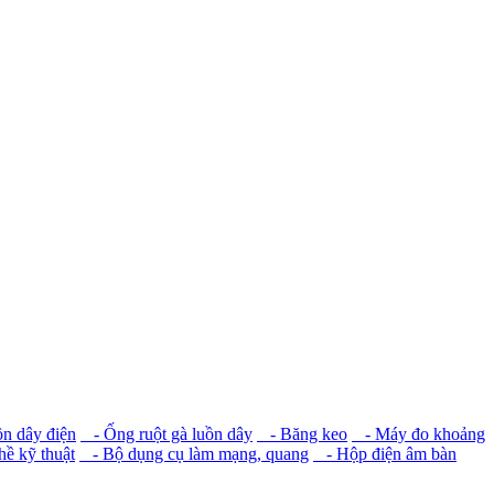
n dây điện
- Ống ruột gà luồn dây
- Băng keo
- Máy đo khoảng
ề kỹ thuật
- Bộ dụng cụ làm mạng, quang
- Hộp điện âm bàn