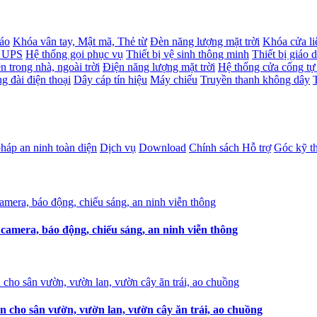
báo
Khóa vân tay, Mật mã, Thẻ từ
Đèn năng lượng mặt trời
Khóa cửa li
- UPS
Hệ thống gọi phục vụ
Thiết bị vệ sinh thông minh
Thiết bị giáo 
n trong nhà, ngoài trời
Điện năng lượng mặt trời
Hệ thống cửa cổng tự
g đài điện thoại
Dây cáp tín hiệu
Máy chiếu
Truyền thanh không dây
pháp an ninh toàn diện
Dịch vụ
Download
Chính sách Hỗ trợ
Góc kỹ t
amera, báo động, chiếu sáng, an ninh viễn thông
n cho sân vườn, vườn lan, vườn cây ăn trái, ao chuồng