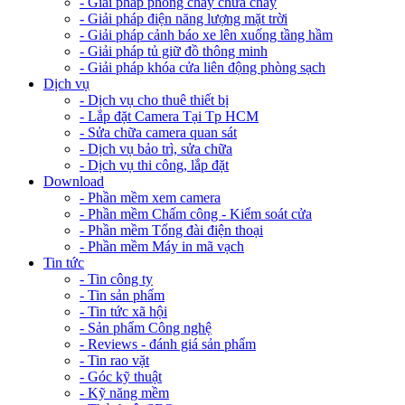
- Giải pháp phòng cháy chữa cháy
- Giải pháp điện năng lượng mặt trời
- Giải pháp cảnh báo xe lên xuống tầng hầm
- Giải pháp tủ giữ đồ thông minh
- Giải pháp khóa cửa liên động phòng sạch
Dịch vụ
- Dịch vụ cho thuê thiết bị
- Lắp đặt Camera Tại Tp HCM
- Sửa chữa camera quan sát
- Dịch vụ bảo trì, sửa chữa
- Dịch vụ thi công, lắp đặt
Download
- Phần mềm xem camera
- Phần mềm Chấm công - Kiểm soát cửa
- Phần mềm Tổng đài điện thoại
- Phần mềm Máy in mã vạch
Tin tức
- Tin công ty
- Tin sản phẩm
- Tin tức xã hội
- Sản phẩm Công nghệ
- Reviews - đánh giá sản phẩm
- Tin rao vặt
- Góc kỹ thuật
- Kỹ năng mềm