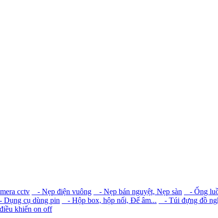
amera cctv
- Nẹp điện vuông
- Nẹp bán nguyệt, Nẹp sàn
- Ống luồ
 Dụng cụ dùng pin
- Hộp box, hộp nối, Đế âm...
- Túi đựng đồ ngh
iều khiển on off