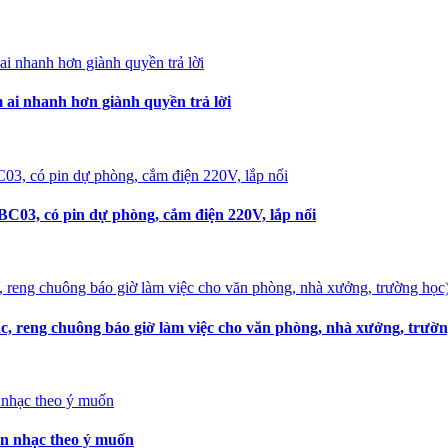
i nhanh hơn giành quyền trả lời
C03, có pin dự phòng, cắm điện 220V, lắp nổi
, reng chuông báo giờ làm việc cho văn phòng, nhà xưởng, trườn
ọn nhạc theo ý muốn