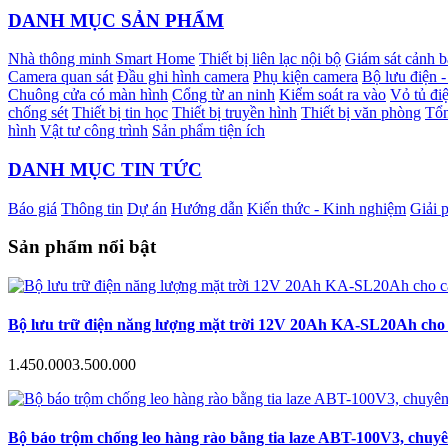
DANH MỤC SẢN PHẨM
Nhà thông minh Smart Home
Thiết bị liên lạc nội bộ
Giám sát cảnh 
Camera quan sát
Đầu ghi hình camera
Phụ kiện camera
Bộ lưu điện 
Chuông cửa có màn hình
Cổng từ an ninh
Kiểm soát ra vào
Vỏ tủ điệ
chống sét
Thiết bị tin học
Thiết bị truyền hình
Thiết bị văn phòng
Tổn
hình
Vật tư công trình
Sản phẩm tiện ích
DANH MỤC TIN TỨC
Báo giá
Thông tin
Dự án
Hướng dẫn
Kiến thức - Kinh nghiệm
Giải 
Sản phẩm nổi bật
Bộ lưu trữ điện năng lượng mặt trời 12V 20Ah KA-SL20Ah cho c
1.450.000
3.500.000
Bộ báo trộm chống leo hàng rào bằng tia laze ABT-100V3, chuyê