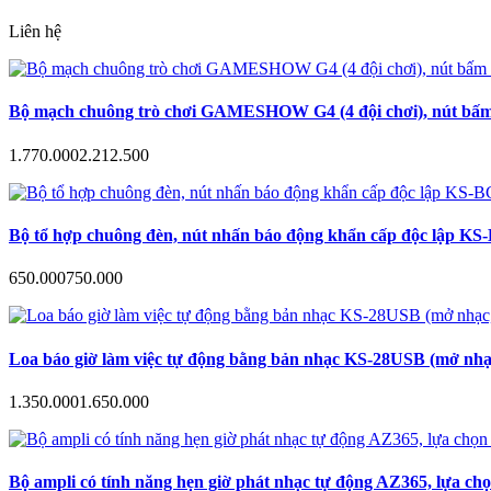
Liên hệ
Bộ mạch chuông trò chơi GAMESHOW G4 (4 đội chơi), nút bấm a
1.770.000
2.212.500
Bộ tổ hợp chuông đèn, nút nhấn báo động khẩn cấp độc lập KS-B
650.000
750.000
Loa báo giờ làm việc tự động bằng bản nhạc KS-28USB (mở nhạc
1.350.000
1.650.000
Bộ ampli có tính năng hẹn giờ phát nhạc tự động AZ365, lựa ch