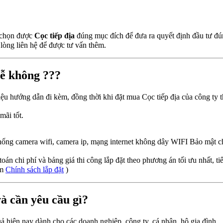
n chọn được
Cọc tiếp địa
đúng mục đích để đưa ra quyết định đầu tư đú
lòng liên hệ để được tư vấn thêm.
dễ không ???
iệu hướng dẫn đi kèm, đồng thời khi đặt mua Cọc tiếp địa của công ty 
mãi tốt.
 thống camera wifi, camera ip, mạng internet không dây WIFI Bảo mật 
toán chi phí và bảng giá thi công lắp đặt theo phương án tối ưu nhất, tiế
em
Chính sách lắp đặt
)
và cần yêu cầu gì?
quả hiện nay dành cho các doanh nghiệp, công ty, cá nhân, hộ gia đình…