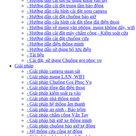
- Hướng dẫn cài đặt sử dụng khóa vân tay
- Hướng dẫn cài đặt trung tâm báo động
- Hướng dẫn cấu hình cài đặt xem camera
- Hướng dẫn cài đặt chuông báo giờ
- Hướng dẫn cấu hình cài đặt tổng đài điện thoại
- Hướng dẫn về mạng văn phòng, mạng không dây, wifi
- Hướng dẫn cài đặt máy chấm công - Kiểm soát cửa
- Hướng dẫn cài đặt chuông cửa
- Hướng dẫn điện thông minh
- Hướng dẫn sử dụng bộ lưu điện
- Tài liệu
- Cài đặt, sử dụng Chuông gọi phục vụ
Giải pháp
- Giải pháp camera quan sát
- Giải pháp mạng LAN, WIFI
- Giải pháp Chuông Gọi Phục Vụ
- Giải pháp tổng đài điện thoại
- Giải pháp kiểm soát ra vào
- Giải pháp nhà thông minh
- Giải pháp hệ thống âm thanh
- Giải pháp an ninh - Báo trộm
- Giải pháp chấm công Vân Tay
- Giải pháp bãi giữ xe thông minh
- Giải pháp chuông báo giờ tự động
- Hệ thống cửa cổng tự động