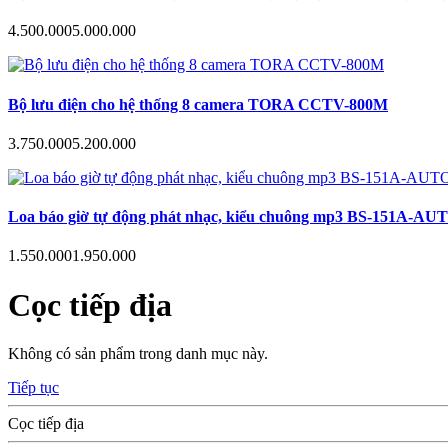
4.500.000
5.000.000
Bộ lưu điện cho hệ thống 8 camera TORA CCTV-800M
3.750.000
5.200.000
Loa báo giờ tự động phát nhạc, kiểu chuông mp3 BS-151A-AUTO hẹn
1.550.000
1.950.000
Cọc tiếp địa
Không có sản phẩm trong danh mục này.
Tiếp tục
Cọc tiếp địa