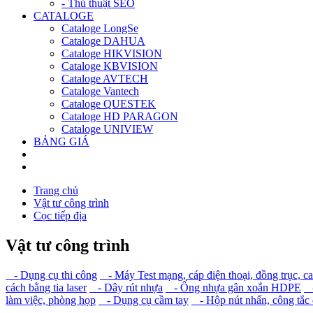
- Thủ thuật SEO
CATALOGE
Cataloge LongSe
Cataloge DAHUA
Cataloge HIKVISION
Cataloge KBVISION
Cataloge AVTECH
Cataloge Vantech
Cataloge QUESTEK
Cataloge HD PARAGON
Cataloge UNIVIEW
BẢNG GIÁ
Trang chủ
Vật tư công trình
Cọc tiếp địa
Vật tư công trình
- Dụng cụ thi công
- Máy Test mạng, cáp điện thoại, đồng trục, c
cách bằng tia laser
- Dây rút nhựa
- Ống nhựa gân xoắn HDPE
-
làm việc, phòng họp
- Dụng cụ cầm tay
- Hộp nút nhấn, công tắc đ