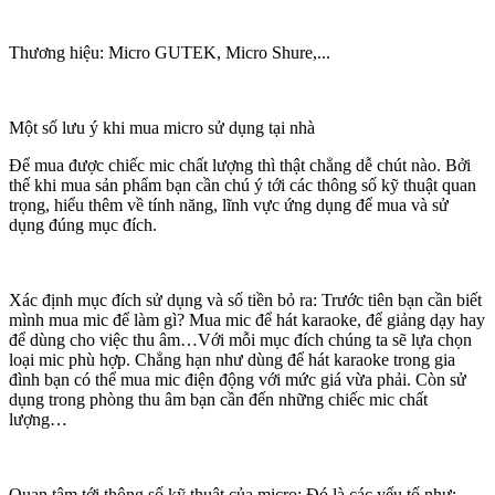
Thương hiệu: Micro GUTEK, Micro Shure,...
Một số lưu ý khi mua micro sử dụng tại nhà
Để mua được chiếc mic chất lượng thì thật chẳng dễ chút nào. Bởi
thế khi mua sản phẩm bạn cần chú ý tới các thông số kỹ thuật quan
trọng, hiểu thêm về tính năng, lĩnh vực ứng dụng để mua và sử
dụng đúng mục đích.
Xác định mục đích sử dụng và số tiền bỏ ra: Trước tiên bạn cần biết
mình mua mic để làm gì? Mua mic để hát karaoke, để giảng dạy hay
để dùng cho việc thu âm…Với mỗi mục đích chúng ta sẽ lựa chọn
loại mic phù hợp. Chẳng hạn như dùng để hát karaoke trong gia
đình bạn có thể mua mic điện động với mức giá vừa phải. Còn sử
dụng trong phòng thu âm bạn cần đến những chiếc mic chất
lượng…
Quan tâm tới thông số kỹ thuật của micro: Đó là các yếu tố như: