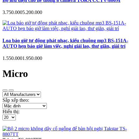
Bộ lưu điện cho hệ thống 8 camera TORA CCTV-800M
3.750.000
5.200.000
Loa báo giờ tự động phát nhạc, kiểu chuông mp3 BS-151A-
AUTO hẹn báo giờ làm việc, nghỉ giải lao, thư giãn, giải trí
1.550.000
1.950.000
Micro
Sắp xếp theo:
Hiển thị: