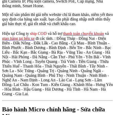
ghi Camera IP, Phụ kiện camera, Switch PoE, Cáp mạng, Nhà
thông minh, Smart Home.
Một số sản phẩm thì giá trên website chỉ là tham khảo, niêm yết theo
quy định của hãng sản xuất. bạn cần phải đăng nhập mới nhìn thấy
giá bán thực tế, giá tốt nhất và chiết khấu cao.
Hiện tại Công ty
ship COD
và hỗ trợ
thanh toán chuyển khoản
và
giao hàng tại bến xe
đi các tỉnh.
: Đồng Tháp - Đồng Nai - Điện
Biên - Đắk Nông - Đắk Lắk - Cao Bằng - Cà Mau - Bình Thuận -
Bình Phước - Bình Dương - Bình Định - Bến Tre - Bắc Ninh - Bạc
Liêu - Bắc Kạn - Bắc Giang - Bà Rịa - Vũng Tàu - An Giang - Hà
Nội - Hải Phòng - Đà Nẵng - Cần Thơ - Phú Yên - Yên Bái - Vĩnh
Phúc - Vĩnh Long - Tuyên Quang - Trà Vinh - Tiền Giang - Thừa
Thiên Huế - Thanh Hóa - Thái Nguyên - Thái Bình - Tây Ninh -
Sơn La - Sóc Trăng - Quảng Trị - Quảng Ninh - Quảng Ngãi -
Quảng Nam - Quảng Bình - Phú Thọ - Ninh Thuận - Ninh Bình -
Nghệ An - Nam Định - Long An - Lào Cai - Lạng Sơn - Lâm
Đồng- Lai Châu - Kon Tum - Kiên Giang - Khánh Hòa - Hưng Yên
- Hòa Bình - Hậu Giang - Hải Dương - Hà Tĩnh - Hà Nam - Hà
Giang - Gia Lai.
Bảo hành Micro chính hãng - Sửa chữa