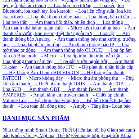
hẹn giờ phát âm thanh
- Loa hộp treo tường
- Loa kéo, loa
Bluetooth, loa xách tay, loa karaok
- Loa liền công suất (loa kéo,
loa active)
- Loa phát thanh thông báo
- Loa thông báo di tản
-
Loa treo trần
- Âm thanh hội thảo, phiên dịch
- Loa thùng
-
Âm thanh nhà hàng, quán cafe
- Micro kèm loa thông báo
- Âm
thanh sân vườn, khu resort, biệt thự ngoài trời
- Loa cột
- Âm
thanh thông báo Analog
- Âm thanh thông báo nhà xưởng, trường
học
- Loa dải phân tán rộng
- Âm thanh thông báo IP
- Loa
mở nhạc tự động
- Âm thanh thông báo CLOUD
- Loa ốp âm
trần có Bluetooth
- Micro
- Loa ốp trần, âm trần, gắn trần
-
Loa phóng thanh cầm tay
- Loa sân vườn ngoài trời
- Âm thanh
Takstar
- Âm thanh thông báo ITC
- Bộ phát tin nhắn khẩn cấp
- Hệ Thống Âm Thanh HIKVISION
- Hệ thống âm thanh
PATECH
- Micro không dây
- Micro thu âm phòng thu
- Phụ
kiện âm thanh
- Thiết bị âm thanh ORIS
- Âm thanh TOA
-
Loa SUB
- Âm thanh OBT
- Âm thanh Bosch
- Âm thanh
AMPERES
- Ampli tăng âm truyền thanh
- Chiết áp chỉnh
Volume Loa
- Bộ chọn chia vùng loa
- Bộ tiền khuếch đại âm
thanh
- Loa toàn dải đồng trục
- Amply - Tăng âm - Loan báo
DANH MỤC SẢN PHẨM
Nhà thông minh Smart Home
Thiết bị liên lạc nội bộ
Giám sát cảnh
báo
Khóa vân tay, Mật mã, Thẻ từ
Đèn năng lượng mặt trời
Khóa