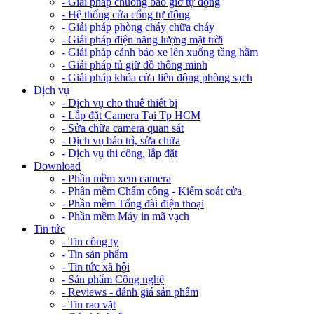
- Giải pháp chuông báo giờ tự động
- Hệ thống cửa cổng tự động
- Giải pháp phòng cháy chữa cháy
- Giải pháp điện năng lượng mặt trời
- Giải pháp cảnh báo xe lên xuống tầng hầm
- Giải pháp tủ giữ đồ thông minh
- Giải pháp khóa cửa liên động phòng sạch
Dịch vụ
- Dịch vụ cho thuê thiết bị
- Lắp đặt Camera Tại Tp HCM
- Sửa chữa camera quan sát
- Dịch vụ bảo trì, sửa chữa
- Dịch vụ thi công, lắp đặt
Download
- Phần mềm xem camera
- Phần mềm Chấm công - Kiểm soát cửa
- Phần mềm Tổng đài điện thoại
- Phần mềm Máy in mã vạch
Tin tức
- Tin công ty
- Tin sản phẩm
- Tin tức xã hội
- Sản phẩm Công nghệ
- Reviews - đánh giá sản phẩm
- Tin rao vặt