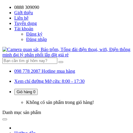
0888 309090
59%
20%
13%
18%
10%
28%
21%
Giới thiệu
Liên hệ
OFF
OFF
OFF
OFF
OFF
OFF
OFF
Tuyển dụng
Tài khoản
Đăng ký
Đăng nhập
098 778 2087
Hotline mua hàng
Xem chỉ đường
Mở cửa: 8:00 - 17:30
Giỏ hàng
0
Không có sản phẩm trong giỏ hàng!
Danh mục
sản phẩm