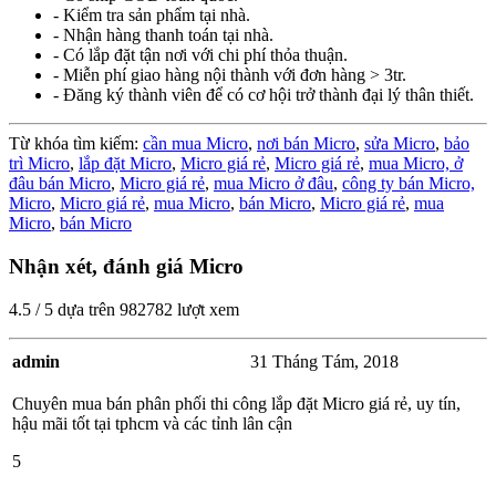
- Kiểm tra sản phẩm tại nhà.
- Nhận hàng thanh toán tại nhà.
- Có lắp đặt tận nơi với chi phí thỏa thuận.
- Miễn phí giao hàng nội thành với đơn hàng > 3tr.
- Đăng ký thành viên để có cơ hội trở thành đại lý thân thiết.
Từ khóa tìm kiếm:
cần mua Micro
,
nơi bán Micro
,
sửa Micro
,
bảo
trì Micro
,
lắp đặt Micro
,
Micro giá rẻ
,
Micro giá rẻ
,
mua Micro,
ở
đâu bán Micro
,
Micro giá rẻ
,
mua Micro ở đâu
,
công ty bán Micro,
Micro
,
Micro giá rẻ
,
mua Micro
,
bán Micro
,
Micro giá rẻ
,
mua
Micro
,
bán Micro
Nhận xét, đánh giá Micro
4.5
/
5
dựa trên
982782
lượt xem
admin
31 Tháng Tám, 2018
Chuyên mua bán phân phối thi công lắp đặt Micro giá rẻ, uy tín,
hậu mãi tốt tại tphcm và các tỉnh lân cận
5