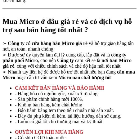
khách hàng.
Mua Micro ở đâu giá rẻ và có dịch vụ hỗ
trợ sau bán hàng tốt nhất ?
➢
Công ty
có
cửa hàng bán Micro giá rẻ
và hỗ trợ giao hàng tận
nơi, an toàn, nhanh chóng.
➢
Được sự ủy quyền làm đại lý cung cấp, lắp đặt và là
công ty
phân phối Micro
, cho nên
Công ty
cam kết sẽ là
nơi bán Micro
giá rẻ
, cùng với chiều chính sách và chế độ hậu mãi tốt nhất.
➢
Nhanh tay liên hệ để được hỗ trợ tốt nhất nếu bạn đang
cần mua
Micro
hoặc cần tư vấn xem
Micro nào chất lượng tốt
CAM KẾT BÁN HÀNG VÀ BẢO HÀNH
- Hàng hóa có nguồn gốc, xuất xứ rõ ràng
- Sản phẩm chính hãng mới 100%.
- Không bán hàng kém chất lượng
- Bảo hành bằng tem theo tiêu chuẩn nhà sản xuất.
- Đầy đủ phụ kiện đi kèm, tài liệu hướng dẫn sử dụng.
- Luôn có giá tốt cho thương mại và kỹ thuật
QUYỀN LỢI KHI MUA HÀNG
- Có ship COD toàn quốc.