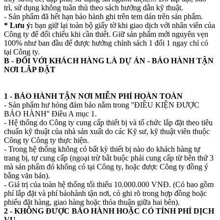
trì, sử dụng không tuân thủ theo sách hướng dẫn kỹ thuật.
- Sản phẩm đã hết hạn bảo hành ghi trên tem dán trên sản phẩm.
* Lưu ý:
bạn giữ lại toàn bộ giấy tờ khi giao dịch với nhân viên của
Công ty để đối chiếu khi cần thiết. Giữ sản phẩm mới nguyên vẹn
100% như ban đầu để được hưởng chính sách 1 đổi 1 ngay chỉ có
tại Công ty.
B - ĐỐI VỚI KHÁCH HÀNG LÀ DỰ ÁN - BẢO HÀNH TẬN
NƠI LẮP ĐẶT
1 - BẢO HÀNH TẬN NƠI MIỄN PHÍ HOÀN TOÀN
- Sản phẩm hư hỏng đảm bảo nằm trong ''ĐIỀU KIỆN ĐƯỢC
BẢO HÀNH'' Điều A mục 1.
- Hệ thống do Công ty cung cấp thiết bị và tổ chức lắp đặt theo tiêu
chuẩn kỹ thuật của nhà sản xuất do các Kỹ sư, kỹ thuật viên thuộc
Công ty Công ty thực hiện.
- Trong hệ thống không có bất kỳ thiết bị nào do khách hàng tự
trang bị, tự cung cấp (ngoại trừ bắt buộc phải cung cấp từ bên thứ 3
mà sản phẩm đó không có tại Công ty, hoặc được Công ty đồng ý
bằng văn bản).
- Giá trị của toàn hệ thống tối thiểu 10.000.000 VNĐ. (Có bao gồm
phí lắp đặt và phí bảohành tận nơi, có ghi rõ trong hợp đồng hoặc
phiếu đặt hàng, giao hàng hoặc thỏa thuận giữa hai bên).
2 - KHÔNG ĐƯỢC BẢO HÀNH HOẶC CÓ TÍNH PHÍ DỊCH
VỤ