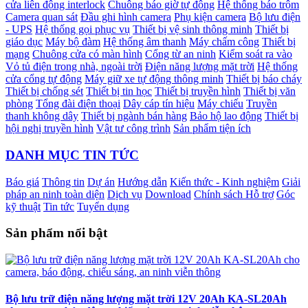
cửa liên động interlock
Chuông báo giờ tự động
Hệ thống báo trộm
Camera quan sát
Đầu ghi hình camera
Phụ kiện camera
Bộ lưu điện
- UPS
Hệ thống gọi phục vụ
Thiết bị vệ sinh thông minh
Thiết bị
giáo dục
Máy bộ đàm
Hệ thống âm thanh
Máy chấm công
Thiết bị
mạng
Chuông cửa có màn hình
Cổng từ an ninh
Kiểm soát ra vào
Vỏ tủ điện trong nhà, ngoài trời
Điện năng lượng mặt trời
Hệ thống
cửa cổng tự động
Máy giữ xe tự động thông minh
Thiết bị báo cháy
Thiết bị chống sét
Thiết bị tin học
Thiết bị truyền hình
Thiết bị văn
phòng
Tổng đài điện thoại
Dây cáp tín hiệu
Máy chiếu
Truyền
thanh không dây
Thiết bị ngành bán hàng
Bảo hộ lao động
Thiết bị
hội nghị truyền hình
Vật tư công trình
Sản phẩm tiện ích
DANH MỤC TIN TỨC
Báo giá
Thông tin
Dự án
Hướng dẫn
Kiến thức - Kinh nghiệm
Giải
pháp an ninh toàn diện
Dịch vụ
Download
Chính sách Hỗ trợ
Góc
kỹ thuật
Tin tức
Tuyển dụng
Sản phẩm nổi bật
Bộ lưu trữ điện năng lượng mặt trời 12V 20Ah KA-SL20Ah