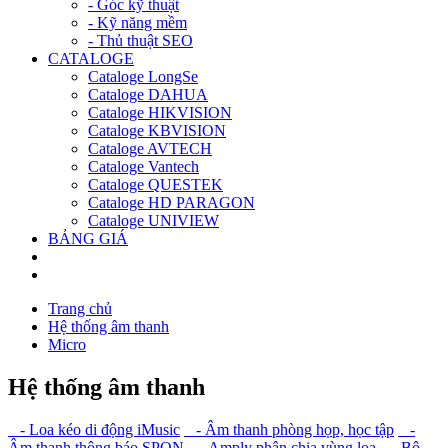
- Góc kỹ thuật
- Kỹ năng mềm
- Thủ thuật SEO
CATALOGE
Cataloge LongSe
Cataloge DAHUA
Cataloge HIKVISION
Cataloge KBVISION
Cataloge AVTECH
Cataloge Vantech
Cataloge QUESTEK
Cataloge HD PARAGON
Cataloge UNIVIEW
BẢNG GIÁ
Trang chủ
Hệ thống âm thanh
Micro
Hệ thống âm thanh
- Loa kéo di động iMusic
- Âm thanh phòng họp, học tập
-
Âm thanh thông báo SPON
- Amply phân chia vùng loa
- Bộ