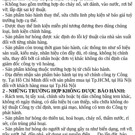
- Không bao gồm trường hợp do cháy nổ, sét đánh, vào nước, rơi bể
vỡ, lắp đặt sai kỹ thuật.
- Sản phẩm bảo hành thay thế, sửa chữa linh phụ kiện sẽ báo giá tuỳ
trường hợp cụ thể.
- Được thay thế linh kiện miễn phí tương đương theo đúng chủng
loại, linh kiện chính hãng.
- Sản phẩm hư hỏng được xác định do lỗi kỹ thuật của nhà sản xuất
đối với từng nhãn hàng.
- Sản phẩm còn trong thời gian bảo hành, các thông tin như số hiệu
sản xuất, kiểu máy, nhãn hiệu còn đầy đủ, rõ ràng, không bị chỉnh
sửa, thay đổi bởi cá nhân hoặc đơn vị khác không do chỉ định của
giám đốc công ty vũ hoàng.
- Sản phẩm không thuộc trường hợp bị từ chối bảo hành.
- Địa điểm nhận sản phẩm bảo hành tại trụ sở chính công ty Công
ty. Tại Hồ Chí Minh đối với sản phẩm mua tại Tp.HCM, tại Hà Nội
đối với khách hàng mua tại Tp.Hà Nội
2 - NHỮNG TRƯỜNG HỢP KHÔNG ĐƯỢC BẢO HÀNH:
- Rách tem, bị tẩy xoá, chỉnh sửa hoặc bị dán chồng bằng tem khác,
không rõ ngày tháng, có dấu hiệu bị can thiệp, sửa chữa không do
kỹ thuật Công ty chỉ định, tem giả mạo, không có tem do Công ty
phát hành.
- Sản phẩm hư hỏng do thiên tai, hoả hoạn, cháy nổ, thấm nước, rỉ
sét, côn trùng phá hoại.
- Sản phẩm hư hỏng do người sử dụng gây ra như biến dạng, rơi vỡ,
trầy sướt, bể, đập phá, sử dụng sai nguồn điện,.... Do lắp đặt, bảo