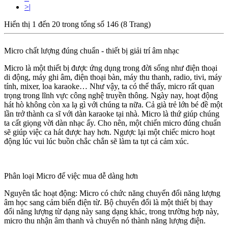
>|
Hiển thị 1 đến 20 trong tổng số 146 (8 Trang)
Micro chất lượng đúng chuẩn - thiết bị giải trí âm nhạc
Micro là một thiết bị được ứng dụng trong đời sống như điện thoại
di động, máy ghi âm, điện thoại bàn, máy thu thanh, radio, tivi, máy
tính, mixer, loa karaoke… Như vậy, ta có thể thấy, micro rất quan
trọng trong lĩnh vực công nghệ truyền thông. Ngày nay, hoạt động
hát hò không còn xa lạ gì với chúng ta nữa. Cả già trẻ lớn bé đề một
lần trở thành ca sĩ với dàn karaoke tại nhà. Micro là thứ giúp chúng
ta cất giọng vời dàn nhạc ấy. Cho nên, một chiến micro đúng chuẩn
sẽ giúp việc ca hát được hay hơn. Ngược lại một chiếc micro hoạt
động lúc vui lúc buồn chắc chắn sẽ làm ta tụt cả cảm xúc.
Phân loại Micro để việc mua dễ dàng hơn
Nguyên tắc hoạt động: Micro có chức năng chuyển đổi năng lượng
âm học sang cảm biến điện từ. Bộ chuyển đổi là một thiết bị thay
đổi năng lượng từ dạng này sang dạng khác, trong trường hợp này,
micro thu nhận âm thanh và chuyển nó thành năng lượng điện.