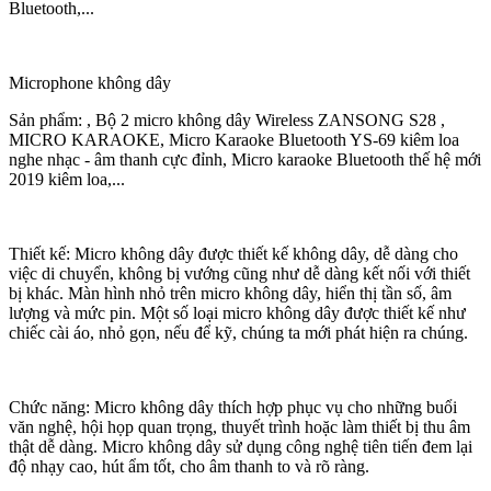
Bluetooth,...
Microphone không dây
Sản phẩm: , Bộ 2 micro không dây Wireless ZANSONG S28 ,
MICRO KARAOKE, Micro Karaoke Bluetooth YS-69 kiêm loa
nghe nhạc - âm thanh cực đỉnh, Micro karaoke Bluetooth thế hệ mới
2019 kiêm loa,...
Thiết kế: Micro không dây được thiết kế không dây, dễ dàng cho
việc di chuyển, không bị vướng cũng như dễ dàng kết nối với thiết
bị khác. Màn hình nhỏ trên micro không dây, hiển thị tần số, âm
lượng và mức pin. Một số loại micro không dây được thiết kế như
chiếc cài áo, nhỏ gọn, nếu để kỹ, chúng ta mới phát hiện ra chúng.
Chức năng: Micro không dây thích hợp phục vụ cho những buổi
văn nghệ, hội họp quan trọng, thuyết trình hoặc làm thiết bị thu âm
thật dễ dàng. Micro không dây sử dụng công nghệ tiên tiến đem lại
độ nhạy cao, hút ẩm tốt, cho âm thanh to và rõ ràng.