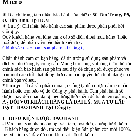
Micro
✴
Địa chỉ trung tâm nhận bảo hành sửa chữa :
50 Tân Trang, P9,
Q. Tân Bình, Tp HCM
✴
Lưu ý:
Chỉ nhận bảo hành các sản phẩm được phân phối bởi
Công ty.
Quý khách hàng vui lòng cung cấp số điện thoại mua hàng (hoặc
hoá đơn) để nhân viên bảo hành kiểm tra.
Chính sách bảo hành sản phẩm tại Công ty
Chân thành cám ơn bạn hàng, đã tin tưởng sử dụng sản phẩm và
dịch vụ do Công ty cung cấp. Mong bạn hàng vui lòng tuân thủ các
chính sách bảo hành sản phẩm sau đây để chúng tôi được phục vụ
bạn một cách tốt nhất đồng thời đảm bảo quyền lợi chính đáng của
chính bạn về sau.
* Lưu ý:
Tất cả sản phẩm mua tại Công ty đều được dán tem bảo
hành hoặc tem bảo vệ do Công ty phát hành. Tem phát hành sẽ
được thay đổi nhận dạng theo từng thời điểm để tránh tem giả mạo.
A - ĐỐI VỚI KHÁCH HÀNG LÀ ĐẠI LÝ, MUA TỰ LẮP
ĐẶT - BẢO HÀNH TẠI Công ty
1 - ĐIỀU KIỆN ĐƯỢC BẢO HÀNH
- Bảo hành sản phẩm còn nguyên tem, hoá đơn, chứng từ đi kèm.
- Khách hàng được đổi, trả với điều kiện Sản phẩm còn mới 100%,
nguyên tem và đầy đủ phụ kiện, vỏ hộp đi kèm.