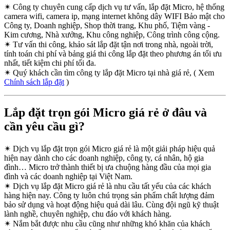
✴
Công ty chuyên cung cấp dịch vụ tư vấn, lắp đặt Micro, hệ thống
camera wifi, camera ip, mạng internet không dây WIFI Bảo mật cho
Công ty, Doanh nghiệp, Shop thời trang, Khu phố, Tiệm vàng -
Kim cương, Nhà xưởng, Khu công nghiệp, Công trình công cộng.
✴
Tư vấn thi công, khảo sát lắp đặt tận nơi trong nhà, ngoài trời,
tính toán chi phí và bảng giá thi công lắp đặt theo phương án tối ưu
nhất, tiết kiệm chi phí tối đa.
✴
Quý khách cần tìm công ty lắp đặt Micro tại nhà giá rẻ, ( Xem
Chính sách lắp đặt
)
Lắp đặt trọn gói Micro giá rẻ ở đâu và
cần yêu cầu gì?
✴
Dịch vụ lắp đặt trọn gói Micro giá rẻ là một giải pháp hiệu quả
hiện nay dành cho các doanh nghiệp, công ty, cá nhân, hộ gia
đình… Micro trở thành thiết bị ưa chuộng hàng đầu của mọi gia
đình và các doanh nghiệp tại Việt Nam.
✴
Dịch vụ lắp đặt Micro giá rẻ là nhu cầu tất yếu của các khách
hàng hiện nay. Công ty luôn chú trọng sản phẩm chất lượng đảm
bảo sử dụng và hoạt động hiệu quả dài lâu. Cùng đội ngũ kỹ thuật
lành nghề, chuyên nghiệp, chu đáo với khách hàng.
✴
Nắm bắt được nhu cầu cũng như những khó khăn của khách