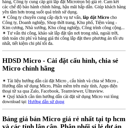
hàng, Công ty cung cấp gói lắp đặt Microtrọn bộ giá rẻ. Cam kết
các chế độ bảo hành chính hãng, hậu mãi hấp dẫn. Giúp khách hàng
yên tâm hơn trong suốt quá trình sử dụng.
✴
Công ty chuyên cung cấp dịch vụ tư vấn,
lắp đặt Micro
cho
Công ty, Doanh nghiệp, Shop thời trang, Khu phố, Tiệm vàng -
Kim cương, Nhà xưởng, Khu công nghiệp, Công trình công cộng...
✴
Tư vấn thi công, khảo sát lắp đặt tận nơi trong nhà, ngoài trời,
tính toán chi phí và bảng giá thi công lắp đặt theo phương án tối ưu
nhất, tiết kiệm chi phí tối đa.
HDSD Micro - Cài đặt cấu hình, chia sẻ
Micro chính hãng
✴
Tài liệu hướng dẫn cài đặt Micro , cấu hình và chia sẻ Micro ,
Hướng dẫn sử dụng Micro, Phần mềm trên máy tính, Apps điện
thoại từ xa qua Zalo, Facebook, Teamviewer, Ultraview.
✴
Quý khách cần tìm hướng dẫn cài đặt sử dụng Micro vui lòng
download tại:
Hướng dẫn sử dụng
Bảng giá bán Micro giá rẻ nhất tại tp hcm
và các tỉnh lân cận, Phân phối sỉ lẻ dự án