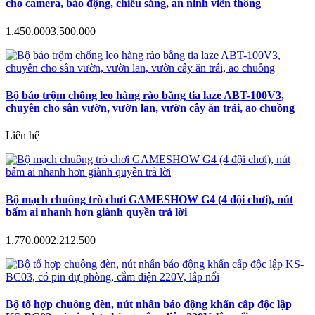
cho camera, báo động, chiếu sáng, an ninh viễn thông
1.450.000
3.500.000
Bộ báo trộm chống leo hàng rào bằng tia laze ABT-100V3,
chuyên cho sân vườn, vườn lan, vườn cây ăn trái, ao chuồng
Liên hệ
Bộ mạch chuông trò chơi GAMESHOW G4 (4 đội chơi), nút
bấm ai nhanh hơn giành quyền trả lời
1.770.000
2.212.500
Bộ tổ hợp chuông đèn, nút nhấn báo động khẩn cấp độc lập