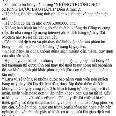
- Sản phẩm hư hỏng nằm trong ''NHỮNG TRƯỜNG HỢP
KHÔNG ĐƯỢC BẢO HÀNH'' Điều A mục 2.
- Hệ thống lắp đặt không tính phí dịch vụ lắp đặt và bảo hành tận
nơi.
- Hệ thống có giá trị nhỏ dưới 5.000.000 vnđ.
- Không bảo hành hư hỏng do các thiết bị không do Công ty cung
cấp, do nhà cung cấp mạng internet ,do khách hàng tự thay đổi
Modem hay Reset cài đặt ban đầu.
- Có tính phí dịch vụ và phí thay thế linh kiện nếu sản phẩm hư
hỏng do thiết bị của khách hàng tự trang bị gây lên.
- Khách hàng sử dụng không đúng sách hướng dẫn, và sai quy định
của nhà sản xuất.
- Hệ thống còn bảohành nhưng thiết bị hoặc phụ kiện hư hỏng đã
hết bảohành thì được tính phí thay thế thiết bị hư hỏng hết bảohành
đó, và không tính phí khắc phục sự cố (Do còn thời hạn bảohành
tận nơi).
* Lưu ý:
Hệ thống sẽ không được bảo hành vĩnh viễn nếu khách
hàng tự ý thay đổi lắp đặt ban đầu, được lắp thêm thêm thiết bị
không do Công ty cung cấp. (Do khách hàng tự thỏa thuận với cá
nhân, nhân viên hoặc đơn vị lắp thêm khác). bạn giữ lại tất cả giấy
tờ khi giao dịch với nhân viên của Công ty để đối chiếu khi cần
thiết, giữ lại số điện thoại báo hỏng và phản ánh chất lượng phục vụ
khi cần. Số điện thoại được ghi trong phiếu công tác hoặc biên bản
nghiệm thu và trên các giấy tờ khác có trong mỗi lần giao dịch với