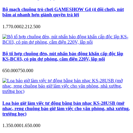
Bộ mạch chuông trò chơi GAMESHOW G4 (4 đội chơi), nút
bấm ai nhanh hơn giành quyền trả lời
1.770.000
2.212.500
Bộ tổ hợp chuông đèn, nút nhấn báo động khẩn cấp độc lập
KS-BC03, có pin dự phòng, cắm điện 220V, lắp nổi
650.000
750.000
Loa báo giờ làm việc tự động bằng bản nhạc KS-28USB (mở
nhạc, reng chuông báo giờ làm việc cho văn phòng, nhà xưởng,
trường học)
1.350.000
1.650.000