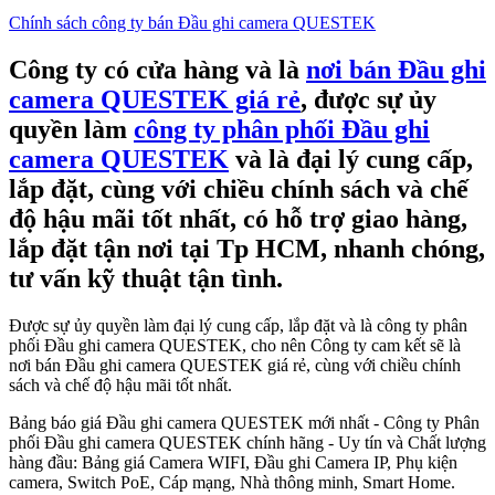
Chính sách công ty bán Đầu ghi camera QUESTEK
Công ty có cửa hàng và là
nơi bán Đầu ghi
camera QUESTEK giá rẻ
, được sự ủy
quyền làm
công ty phân phối Đầu ghi
camera QUESTEK
và là đại lý cung cấp,
lắp đặt, cùng với chiều chính sách và chế
độ hậu mãi tốt nhất, có hỗ trợ giao hàng,
lắp đặt tận nơi tại Tp HCM, nhanh chóng,
tư vấn kỹ thuật tận tình.
Được sự ủy quyền làm đại lý cung cấp, lắp đặt và là công ty phân
phối Đầu ghi camera QUESTEK, cho nên Công ty cam kết sẽ là
nơi bán Đầu ghi camera QUESTEK giá rẻ, cùng với chiều chính
sách và chế độ hậu mãi tốt nhất.
Bảng báo giá Đầu ghi camera QUESTEK mới nhất - Công ty Phân
phối Đầu ghi camera QUESTEK chính hãng - Uy tín và Chất lượng
hàng đầu: Bảng giá Camera WIFI, Đầu ghi Camera IP, Phụ kiện
camera, Switch PoE, Cáp mạng, Nhà thông minh, Smart Home.