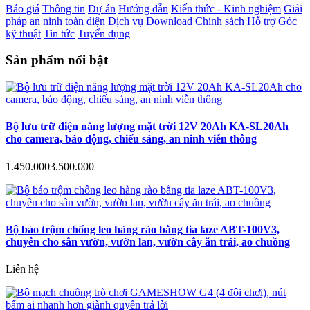
Báo giá
Thông tin
Dự án
Hướng dẫn
Kiến thức - Kinh nghiệm
Giải
pháp an ninh toàn diện
Dịch vụ
Download
Chính sách Hỗ trợ
Góc
kỹ thuật
Tin tức
Tuyển dụng
Sản phẩm nổi bật
Bộ lưu trữ điện năng lượng mặt trời 12V 20Ah KA-SL20Ah
cho camera, báo động, chiếu sáng, an ninh viễn thông
1.450.000
3.500.000
Bộ báo trộm chống leo hàng rào bằng tia laze ABT-100V3,
chuyên cho sân vườn, vườn lan, vườn cây ăn trái, ao chuồng
Liên hệ