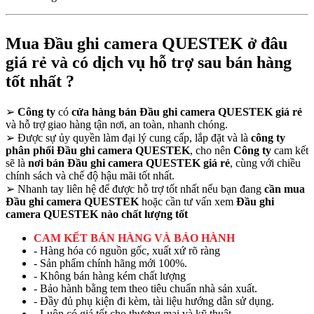
Mua Đầu ghi camera QUESTEK ở đâu
giá rẻ và có dịch vụ hỗ trợ sau bán hàng
tốt nhất ?
➢
Công ty
có
cửa hàng bán Đầu ghi camera QUESTEK giá rẻ
và hỗ trợ giao hàng tận nơi, an toàn, nhanh chóng.
➢
Được sự ủy quyền làm đại lý cung cấp, lắp đặt và là
công ty
phân phối Đầu ghi camera QUESTEK
, cho nên
Công ty
cam kết
sẽ là
nơi bán Đầu ghi camera QUESTEK giá rẻ
, cùng với chiều
chính sách và chế độ hậu mãi tốt nhất.
➢
Nhanh tay liên hệ để được hỗ trợ tốt nhất nếu bạn đang
cần mua
Đầu ghi camera QUESTEK
hoặc cần tư vấn xem
Đầu ghi
camera QUESTEK nào chất lượng tốt
CAM KẾT BÁN HÀNG VÀ BẢO HÀNH
- Hàng hóa có nguồn gốc, xuất xứ rõ ràng
- Sản phẩm chính hãng mới 100%.
- Không bán hàng kém chất lượng
- Bảo hành bằng tem theo tiêu chuẩn nhà sản xuất.
- Đầy đủ phụ kiện đi kèm, tài liệu hướng dẫn sử dụng.
- Luôn có giá tốt cho thương mại và kỹ thuật