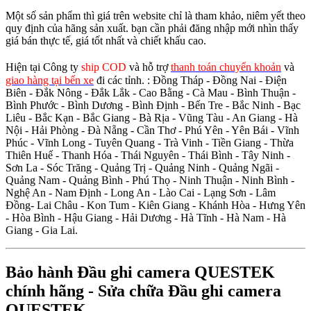
Một số sản phẩm thì giá trên website chỉ là tham khảo, niêm yết theo
quy định của hãng sản xuất. bạn cần phải đăng nhập mới nhìn thấy
giá bán thực tế, giá tốt nhất và chiết khấu cao.
Hiện tại Công ty
ship COD
và hỗ trợ
thanh toán chuyển khoản
và
giao hàng tại bến xe
đi các tỉnh.
: Đồng Tháp - Đồng Nai - Điện
Biên - Đắk Nông - Đắk Lắk - Cao Bằng - Cà Mau - Bình Thuận -
Bình Phước - Bình Dương - Bình Định - Bến Tre - Bắc Ninh - Bạc
Liêu - Bắc Kạn - Bắc Giang - Bà Rịa - Vũng Tàu - An Giang - Hà
Nội - Hải Phòng - Đà Nẵng - Cần Thơ - Phú Yên - Yên Bái - Vĩnh
Phúc - Vĩnh Long - Tuyên Quang - Trà Vinh - Tiền Giang - Thừa
Thiên Huế - Thanh Hóa - Thái Nguyên - Thái Bình - Tây Ninh -
Sơn La - Sóc Trăng - Quảng Trị - Quảng Ninh - Quảng Ngãi -
Quảng Nam - Quảng Bình - Phú Thọ - Ninh Thuận - Ninh Bình -
Nghệ An - Nam Định - Long An - Lào Cai - Lạng Sơn - Lâm
Đồng- Lai Châu - Kon Tum - Kiên Giang - Khánh Hòa - Hưng Yên
- Hòa Bình - Hậu Giang - Hải Dương - Hà Tĩnh - Hà Nam - Hà
Giang - Gia Lai.
Bảo hành Đầu ghi camera QUESTEK
chính hãng - Sửa chữa Đầu ghi camera
QUESTEK