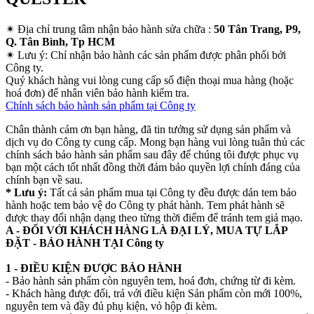
✴
Địa chỉ trung tâm nhận bảo hành sửa chữa :
50 Tân Trang, P9,
Q. Tân Bình, Tp HCM
✴
Lưu ý:
Chỉ nhận bảo hành các sản phẩm được phân phối bởi
Công ty.
Quý khách hàng vui lòng cung cấp số điện thoại mua hàng (hoặc
hoá đơn) để nhân viên bảo hành kiểm tra.
Chính sách bảo hành sản phẩm tại Công ty
Chân thành cám ơn bạn hàng, đã tin tưởng sử dụng sản phẩm và
dịch vụ do Công ty cung cấp. Mong bạn hàng vui lòng tuân thủ các
chính sách bảo hành sản phẩm sau đây để chúng tôi được phục vụ
bạn một cách tốt nhất đồng thời đảm bảo quyền lợi chính đáng của
chính bạn về sau.
* Lưu ý:
Tất cả sản phẩm mua tại Công ty đều được dán tem bảo
hành hoặc tem bảo vệ do Công ty phát hành. Tem phát hành sẽ
được thay đổi nhận dạng theo từng thời điểm để tránh tem giả mạo.
A - ĐỐI VỚI KHÁCH HÀNG LÀ ĐẠI LÝ, MUA TỰ LẮP
ĐẶT - BẢO HÀNH TẠI Công ty
1 - ĐIỀU KIỆN ĐƯỢC BẢO HÀNH
- Bảo hành sản phẩm còn nguyên tem, hoá đơn, chứng từ đi kèm.
- Khách hàng được đổi, trả với điều kiện Sản phẩm còn mới 100%,
nguyên tem và đầy đủ phụ kiện, vỏ hộp đi kèm.