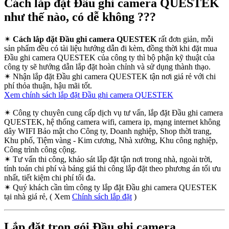
Cách lắp đặt Đầu ghi camera QUESTEK
như thế nào, có dễ không ???
✴
Cách lắp đặt Đầu ghi camera QUESTEK
rất đơn giản, mỗi
sản phẩm đều có tài liệu hướng dẫn đi kèm, đồng thời khi đặt mua
Đầu ghi camera QUESTEK của công ty thì bộ phận kỹ thuật của
công ty sẽ hướng dẫn lắp đặt hoàn chỉnh và sử dụng thành thạo.
✴
Nhận lắp đặt Đầu ghi camera QUESTEK tận nơi giá rẻ với chi
phí thỏa thuận, hậu mãi tốt.
Xem chính sách lắp đặt Đầu ghi camera QUESTEK
✴
Công ty chuyên cung cấp dịch vụ tư vấn, lắp đặt Đầu ghi camera
QUESTEK, hệ thống camera wifi, camera ip, mạng internet không
dây WIFI Bảo mật cho Công ty, Doanh nghiệp, Shop thời trang,
Khu phố, Tiệm vàng - Kim cương, Nhà xưởng, Khu công nghiệp,
Công trình công cộng.
✴
Tư vấn thi công, khảo sát lắp đặt tận nơi trong nhà, ngoài trời,
tính toán chi phí và bảng giá thi công lắp đặt theo phương án tối ưu
nhất, tiết kiệm chi phí tối đa.
✴
Quý khách cần tìm công ty lắp đặt Đầu ghi camera QUESTEK
tại nhà giá rẻ, ( Xem
Chính sách lắp đặt
)
Lắp đặt trọn gói Đầu ghi camera