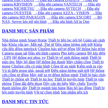
camera KBVISION
- Đầu ghi camera VANTECH
- Đầu ghi
camera NICHIETSU
- Đầu ghi camera AVTECH
- Đầu ghi
camera QUESTEK
- Đầu ghi camera AZZA - VISION
- Đầu
ghi camera HD PARAGON
- Đầu ghi camera ESCORT
- Bộ
NAS, Server lưu trữ ghi hình
- Đầu ghi hình All in One
DANH MỤC SẢN PHẨM
Nhà thông minh Smart Home
Thiết bị liên lạc nội bộ
Giám sát cảnh
báo
Khóa vân tay, Mật mã, Thẻ từ
Đèn năng lượng mặt trời
Khóa
cửa liên động interlock
Chuông báo giờ tự động
Hệ thống báo trộm
Camera quan sát
Đầu ghi hình camera
Phụ kiện camera
Bộ lưu điện
- UPS
Hệ thống gọi phục vụ
Thiết bị vệ sinh thông minh
Thiết bị
giáo dục
Máy bộ đàm
Hệ thống âm thanh
Máy chấm công
Thiết bị
mạng
Chuông cửa có màn hình
Cổng từ an ninh
Kiểm soát ra vào
Vỏ tủ điện trong nhà, ngoài trời
Điện năng lượng mặt trời
Hệ thống
cửa cổng tự động
Máy giữ xe tự động thông minh
Thiết bị báo cháy
Thiết bị chống sét
Thiết bị tin học
Thiết bị truyền hình
Thiết bị văn
phòng
Tổng đài điện thoại
Dây cáp tín hiệu
Máy chiếu
Truyền
thanh không dây
Thiết bị ngành bán hàng
Bảo hộ lao động
Thiết bị
hội nghị truyền hình
Vật tư công trình
Sản phẩm tiện ích
DANH MỤC TIN TỨC