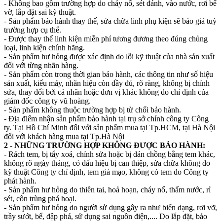
- Không bao gồm trường hợp do cháy nổ, sét đánh, vào nước, rơi bể
vỡ, lắp đặt sai kỹ thuật.
- Sản phẩm bảo hành thay thế, sửa chữa linh phụ kiện sẽ báo giá tuỳ
trường hợp cụ thể.
- Được thay thế linh kiện miễn phí tương đương theo đúng chủng
loại, linh kiện chính hãng.
- Sản phẩm hư hỏng được xác định do lỗi kỹ thuật của nhà sản xuất
đối với từng nhãn hàng.
- Sản phẩm còn trong thời gian bảo hành, các thông tin như số hiệu
sản xuất, kiểu máy, nhãn hiệu còn đầy đủ, rõ ràng, không bị chỉnh
sửa, thay đổi bởi cá nhân hoặc đơn vị khác không do chỉ định của
giám đốc công ty vũ hoàng.
- Sản phẩm không thuộc trường hợp bị từ chối bảo hành.
- Địa điểm nhận sản phẩm bảo hành tại trụ sở chính công ty Công
ty. Tại Hồ Chí Minh đối với sản phẩm mua tại Tp.HCM, tại Hà Nội
đối với khách hàng mua tại Tp.Hà Nội
2 - NHỮNG TRƯỜNG HỢP KHÔNG ĐƯỢC BẢO HÀNH:
- Rách tem, bị tẩy xoá, chỉnh sửa hoặc bị dán chồng bằng tem khác,
không rõ ngày tháng, có dấu hiệu bị can thiệp, sửa chữa không do
kỹ thuật Công ty chỉ định, tem giả mạo, không có tem do Công ty
phát hành.
- Sản phẩm hư hỏng do thiên tai, hoả hoạn, cháy nổ, thấm nước, rỉ
sét, côn trùng phá hoại.
- Sản phẩm hư hỏng do người sử dụng gây ra như biến dạng, rơi vỡ,
trầy sướt, bể, đập phá, sử dụng sai nguồn điện,.... Do lắp đặt, bảo