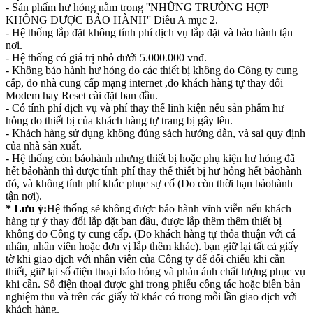
- Sản phẩm hư hỏng nằm trong ''NHỮNG TRƯỜNG HỢP
KHÔNG ĐƯỢC BẢO HÀNH'' Điều A mục 2.
- Hệ thống lắp đặt không tính phí dịch vụ lắp đặt và bảo hành tận
nơi.
- Hệ thống có giá trị nhỏ dưới 5.000.000 vnđ.
- Không bảo hành hư hỏng do các thiết bị không do Công ty cung
cấp, do nhà cung cấp mạng internet ,do khách hàng tự thay đổi
Modem hay Reset cài đặt ban đầu.
- Có tính phí dịch vụ và phí thay thế linh kiện nếu sản phẩm hư
hỏng do thiết bị của khách hàng tự trang bị gây lên.
- Khách hàng sử dụng không đúng sách hướng dẫn, và sai quy định
của nhà sản xuất.
- Hệ thống còn bảohành nhưng thiết bị hoặc phụ kiện hư hỏng đã
hết bảohành thì được tính phí thay thế thiết bị hư hỏng hết bảohành
đó, và không tính phí khắc phục sự cố (Do còn thời hạn bảohành
tận nơi).
* Lưu ý:
Hệ thống sẽ không được bảo hành vĩnh viễn nếu khách
hàng tự ý thay đổi lắp đặt ban đầu, được lắp thêm thêm thiết bị
không do Công ty cung cấp. (Do khách hàng tự thỏa thuận với cá
nhân, nhân viên hoặc đơn vị lắp thêm khác). bạn giữ lại tất cả giấy
tờ khi giao dịch với nhân viên của Công ty để đối chiếu khi cần
thiết, giữ lại số điện thoại báo hỏng và phản ánh chất lượng phục vụ
khi cần. Số điện thoại được ghi trong phiếu công tác hoặc biên bản
nghiệm thu và trên các giấy tờ khác có trong mỗi lần giao dịch với
khách hàng.