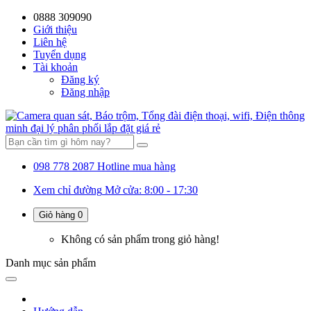
0888 309090
59%
20%
13%
18%
10%
28%
21%
Giới thiệu
Liên hệ
OFF
OFF
OFF
OFF
OFF
OFF
OFF
Tuyển dụng
Tài khoản
Đăng ký
Đăng nhập
098 778 2087
Hotline mua hàng
Xem chỉ đường
Mở cửa: 8:00 - 17:30
Giỏ hàng
0
Không có sản phẩm trong giỏ hàng!
Danh mục
sản phẩm