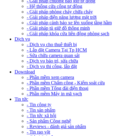
- Giải pháp chuông báo giờ tự động
- Hệ thống cửa cổng tự động
- Giải pháp phòng cháy chữa cháy
- Giải pháp điện năng lượng mặt trời
- Giải pháp cảnh báo xe lên xuống tầng hầm
- Giải pháp tủ giữ đồ thông minh
- Giải pháp khóa cửa liên động phòng sạch
Dịch vụ
- Dịch vụ cho thuê thiết bị
- Lắp đặt Camera Tại Tp HCM
- Sửa chữa camera quan sát
- Dịch vụ bảo trì, sửa chữa
- Dịch vụ thi công, lắp đặt
Download
- Phần mềm xem camera
- Phần mềm Chấm công - Kiểm soát cửa
- Phần mềm Tổng đài điện thoại
- Phần mềm Máy in mã vạch
Tin tức
- Tin công ty
- Tin sản phẩm
- Tin tức xã hội
- Sản phẩm Công nghệ
- Reviews - đánh giá sản phẩm
- Tin rao vặt