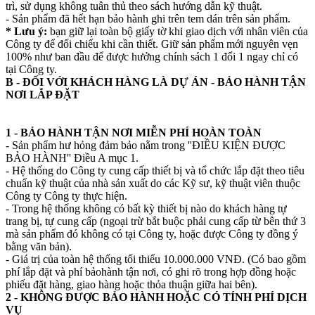
trì, sử dụng không tuân thủ theo sách hướng dẫn kỹ thuật.
- Sản phẩm đã hết hạn bảo hành ghi trên tem dán trên sản phẩm.
* Lưu ý:
bạn giữ lại toàn bộ giấy tờ khi giao dịch với nhân viên của
Công ty để đối chiếu khi cần thiết. Giữ sản phẩm mới nguyên vẹn
100% như ban đầu để được hưởng chính sách 1 đổi 1 ngay chỉ có
tại Công ty.
B - ĐỐI VỚI KHÁCH HÀNG LÀ DỰ ÁN - BẢO HÀNH TẬN
NƠI LẮP ĐẶT
1 - BẢO HÀNH TẬN NƠI MIỄN PHÍ HOÀN TOÀN
- Sản phẩm hư hỏng đảm bảo nằm trong ''ĐIỀU KIỆN ĐƯỢC
BẢO HÀNH'' Điều A mục 1.
- Hệ thống do Công ty cung cấp thiết bị và tổ chức lắp đặt theo tiêu
chuẩn kỹ thuật của nhà sản xuất do các Kỹ sư, kỹ thuật viên thuộc
Công ty Công ty thực hiện.
- Trong hệ thống không có bất kỳ thiết bị nào do khách hàng tự
trang bị, tự cung cấp (ngoại trừ bắt buộc phải cung cấp từ bên thứ 3
mà sản phẩm đó không có tại Công ty, hoặc được Công ty đồng ý
bằng văn bản).
- Giá trị của toàn hệ thống tối thiểu 10.000.000 VNĐ. (Có bao gồm
phí lắp đặt và phí bảohành tận nơi, có ghi rõ trong hợp đồng hoặc
phiếu đặt hàng, giao hàng hoặc thỏa thuận giữa hai bên).
2 - KHÔNG ĐƯỢC BẢO HÀNH HOẶC CÓ TÍNH PHÍ DỊCH
VỤ