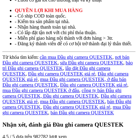
QUYỀN LỢI KHI MUA HÀNG
- Có ship COD toàn quốc.
- Kiểm tra sản phẩm tại nhà.
- Nhận hàng thanh toán tại nhà.
- Có lắp đặt tận nơi với chi phí thỏa thuận.
- Miễn phí giao hàng nội thành với đơn hàng > 3tr.
- Đăng ký thành viên để có cơ hội trở thành đại lý thân thiết.
Từ khóa tìm kiếm:
cần mua Đầu ghi camera QUESTEK
,
nơi bán
Đầu ghi camera QUESTEK
,
sửa Đầu ghi camera QUESTEK
,
bảo
trì Đầu ghi camera QUESTEK
,
lắp đặt Đầu ghi camera
QUESTEK
,
Đầu ghi camera QUESTEK giá rẻ
,
Đầu ghi camera
QUESTEK giá rẻ
,
mua Đầu ghi camera QUESTEK,
ở đâu bán
Đầu ghi camera QUESTEK
,
Đầu ghi camera QUESTEK giá rẻ
,
mua Đầu ghi camera QUESTEK ở đâu
,
công ty bán Đầu ghi
camera QUESTEK,
Đầu ghi camera QUESTEK
,
Đầu ghi camera
QUESTEK giá rẻ
,
mua Đầu ghi camera QUESTEK
,
bán Đầu ghi
camera QUESTEK
,
Đầu ghi camera QUESTEK giá rẻ
,
mua Đầu
ghi camera QUESTEK
,
bán Đầu ghi camera QUESTEK
Nhận xét, đánh giá Đầu ghi camera QUESTEK
4.5
/
5
dựa trên
982782
lượt xem