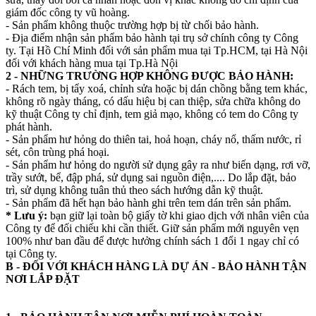
giám đốc công ty vũ hoàng.
- Sản phẩm không thuộc trường hợp bị từ chối bảo hành.
- Địa điểm nhận sản phẩm bảo hành tại trụ sở chính công ty Công
ty. Tại Hồ Chí Minh đối với sản phẩm mua tại Tp.HCM, tại Hà Nội
đối với khách hàng mua tại Tp.Hà Nội
2 - NHỮNG TRƯỜNG HỢP KHÔNG ĐƯỢC BẢO HÀNH:
- Rách tem, bị tẩy xoá, chỉnh sửa hoặc bị dán chồng bằng tem khác,
không rõ ngày tháng, có dấu hiệu bị can thiệp, sửa chữa không do
kỹ thuật Công ty chỉ định, tem giả mạo, không có tem do Công ty
phát hành.
- Sản phẩm hư hỏng do thiên tai, hoả hoạn, cháy nổ, thấm nước, rỉ
sét, côn trùng phá hoại.
- Sản phẩm hư hỏng do người sử dụng gây ra như biến dạng, rơi vỡ,
trầy sướt, bể, đập phá, sử dụng sai nguồn điện,.... Do lắp đặt, bảo
trì, sử dụng không tuân thủ theo sách hướng dẫn kỹ thuật.
- Sản phẩm đã hết hạn bảo hành ghi trên tem dán trên sản phẩm.
* Lưu ý:
bạn giữ lại toàn bộ giấy tờ khi giao dịch với nhân viên của
Công ty để đối chiếu khi cần thiết. Giữ sản phẩm mới nguyên vẹn
100% như ban đầu để được hưởng chính sách 1 đổi 1 ngay chỉ có
tại Công ty.
B - ĐỐI VỚI KHÁCH HÀNG LÀ DỰ ÁN - BẢO HÀNH TẬN
NƠI LẮP ĐẶT