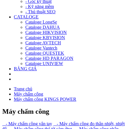
- Góc kỹ thuật
- Kỹ năng mềm
- Thủ thuật SEO
CATALOGE
Cataloge LongSe
Cataloge DAHUA
Cataloge HIKVISION
Cataloge KBVISION
Cataloge AVTECH
Cataloge Vantech
Cataloge QUESTEK
Cataloge HD PARAGON
Cataloge UNIVIEW
BẢNG GIÁ
Trang chủ
Máy chấm công
Máy chấm công KINGS POWER
Máy chấm công
- Máy chấm công vân tay
- Máy chấm công đo thân nhiệt, nhiệt
độ
- Máy chấm công thẻ từ cảm ứng
- Máy chấm công nhận