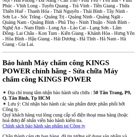
Nội - Hải Phòng - Đà Nẵng - Cần Thơ - Phú Yên - Yên Bái - Vĩnh
Phúc - Vĩnh Long - Tuyên Quang - Trà Vinh - Tiền Giang - Thừa
Thiên Huế - Thanh Hóa - Thái Nguyên - Thái Bình - Tây Ninh -
Sơn La - Sóc Trăng - Quảng Trị - Quảng Ninh - Quảng Ngãi -
Quảng Nam - Quảng Bình - Phú Thọ - Ninh Thuận - Ninh Bình -
Nghệ An - Nam Định - Long An - Lào Cai - Lạng Sơn - Lâm
Đồng- Lai Châu - Kon Tum - Kiên Giang - Khánh Hòa - Hưng Yên
- Hòa Bình - Hậu Giang - Hải Dương - Hà Tĩnh - Hà Nam - Hà
Giang - Gia Lai.
Bảo hành Máy chấm công KINGS
POWER chính hãng - Sửa chữa Máy
chấm công KINGS POWER
✴
Địa chỉ trung tâm nhận bảo hành sửa chữa :
50 Tân Trang, P9,
Q. Tân Bình, Tp HCM
✴
Lưu ý:
Chỉ nhận bảo hành các sản phẩm được phân phối bởi
Công ty.
Quý khách hàng vui lòng cung cấp số điện thoại mua hàng (hoặc
hoá đơn) để nhân viên bảo hành kiểm tra.
Chính sách bảo hành sản phẩm tại Công ty
Chân thành cám ơn bạn hàng, đã tin tưởng sử dụng sản phẩm và