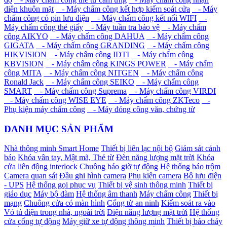
diện khuôn mặt
- Máy chấm công kết hợp kiểm soát cửa
- Máy
chấm công có pin lưu điện
- Máy chấm công kết nối WIFI
-
Máy chấm công thẻ giấy
- Máy tuần tra bảo vệ
- Máy chấm
công AIKYO
- Máy chấm công DAHUA
- Máy chấm công
GIGATA
- Máy chấm công GRANDING
- Máy chấm công
HIKVISION
- Máy chấm công IDTI
- Máy chấm công
KBVISION
- Máy chấm công KINGS POWER
- Máy chấm
công MITA
- Máy chấm công NITGEN
- Máy chấm công
Ronald Jack
- Máy chấm công SEIKO
- Máy chấm công
SMART
- Máy chấm công Suprema
- Máy chấm công VIRDI
- Máy chấm công WISE EYE
- Máy chấm công ZKTeco
-
Phụ kiện máy chấm công
- Máy đóng công văn, chứng từ
DANH MỤC SẢN PHẨM
Nhà thông minh Smart Home
Thiết bị liên lạc nội bộ
Giám sát cảnh
báo
Khóa vân tay, Mật mã, Thẻ từ
Đèn năng lượng mặt trời
Khóa
cửa liên động interlock
Chuông báo giờ tự động
Hệ thống báo trộm
Camera quan sát
Đầu ghi hình camera
Phụ kiện camera
Bộ lưu điện
- UPS
Hệ thống gọi phục vụ
Thiết bị vệ sinh thông minh
Thiết bị
giáo dục
Máy bộ đàm
Hệ thống âm thanh
Máy chấm công
Thiết bị
mạng
Chuông cửa có màn hình
Cổng từ an ninh
Kiểm soát ra vào
Vỏ tủ điện trong nhà, ngoài trời
Điện năng lượng mặt trời
Hệ thống
cửa cổng tự động
Máy giữ xe tự động thông minh
Thiết bị báo cháy