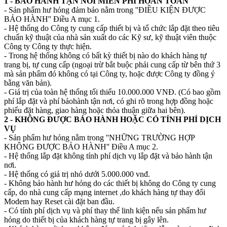
1 - BẢO HÀNH TẬN NƠI MIỄN PHÍ HOÀN TOÀN
- Sản phẩm hư hỏng đảm bảo nằm trong ''ĐIỀU KIỆN ĐƯỢC
BẢO HÀNH'' Điều A mục 1.
- Hệ thống do Công ty cung cấp thiết bị và tổ chức lắp đặt theo tiêu
chuẩn kỹ thuật của nhà sản xuất do các Kỹ sư, kỹ thuật viên thuộc
Công ty Công ty thực hiện.
- Trong hệ thống không có bất kỳ thiết bị nào do khách hàng tự
trang bị, tự cung cấp (ngoại trừ bắt buộc phải cung cấp từ bên thứ 3
mà sản phẩm đó không có tại Công ty, hoặc được Công ty đồng ý
bằng văn bản).
- Giá trị của toàn hệ thống tối thiểu 10.000.000 VNĐ. (Có bao gồm
phí lắp đặt và phí bảohành tận nơi, có ghi rõ trong hợp đồng hoặc
phiếu đặt hàng, giao hàng hoặc thỏa thuận giữa hai bên).
2 - KHÔNG ĐƯỢC BẢO HÀNH HOẶC CÓ TÍNH PHÍ DỊCH
VỤ
- Sản phẩm hư hỏng nằm trong ''NHỮNG TRƯỜNG HỢP
KHÔNG ĐƯỢC BẢO HÀNH'' Điều A mục 2.
- Hệ thống lắp đặt không tính phí dịch vụ lắp đặt và bảo hành tận
nơi.
- Hệ thống có giá trị nhỏ dưới 5.000.000 vnđ.
- Không bảo hành hư hỏng do các thiết bị không do Công ty cung
cấp, do nhà cung cấp mạng internet ,do khách hàng tự thay đổi
Modem hay Reset cài đặt ban đầu.
- Có tính phí dịch vụ và phí thay thế linh kiện nếu sản phẩm hư
hỏng do thiết bị của khách hàng tự trang bị gây lên.