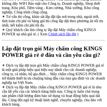
không dây WIFI Bảo mật cho Công ty, Doanh nghiệp, Shop thời
trang, Khu phố, Tiệm vàng - Kim cương, Nhà xưởng, Khu công
nghiệp, Công trình công cộng.
✴
Tư vấn thi công, khảo sát lắp đặt tận nơi trong nhà, ngoài trời,
tính toán chi phí và bảng giá thi công lắp đặt theo phương án tối ưu
nhất, tiết kiệm chi phí tối đa.
✴
Quý khách cần tìm công ty lắp đặt Máy chấm công KINGS
POWER tại nhà giá rẻ, ( Xem
Chính sách lắp đặt
)
Lắp đặt trọn gói Máy chấm công KINGS
POWER giá rẻ ở đâu và cần yêu cầu gì?
✴
Dịch vụ lắp đặt trọn gói Máy chấm công KINGS POWER giá rẻ
là một giải pháp hiệu quả hiện nay dành cho các doanh nghiệp,
công ty, cá nhân, hộ gia đình… Máy chấm công KINGS POWER
trở thành thiết bị ưa chuộng hàng đầu của mọi gia đình và các doanh
nghiệp tại Việt Nam.
✴
Dịch vụ lắp đặt Máy chấm công KINGS POWER giá rẻ là nhu
cầu tất yếu của các khách hàng hiện nay. Công ty luôn chú trọng
sản phẩm chất lượng đảm bảo sử dụng và hoạt động hiệu quả dài
lâu. Cùng đội ngũ kỹ thuật lành nghề, chuyên nghiệp, chu đáo với
khách hàng.