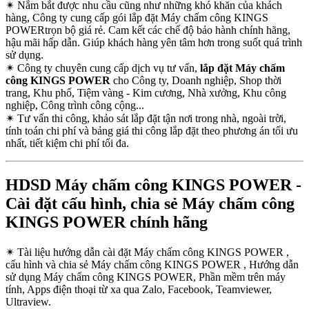
✴
Nắm bắt được nhu cầu cũng như những khó khăn của khách
hàng, Công ty cung cấp gói lắp đặt Máy chấm công KINGS
POWERtrọn bộ giá rẻ. Cam kết các chế độ bảo hành chính hãng,
hậu mãi hấp dẫn. Giúp khách hàng yên tâm hơn trong suốt quá trình
sử dụng.
✴
Công ty chuyên cung cấp dịch vụ tư vấn,
lắp đặt Máy chấm
công KINGS POWER
cho Công ty, Doanh nghiệp, Shop thời
trang, Khu phố, Tiệm vàng - Kim cương, Nhà xưởng, Khu công
nghiệp, Công trình công cộng...
✴
Tư vấn thi công, khảo sát lắp đặt tận nơi trong nhà, ngoài trời,
tính toán chi phí và bảng giá thi công lắp đặt theo phương án tối ưu
nhất, tiết kiệm chi phí tối đa.
HDSD Máy chấm công KINGS POWER -
Cài đặt cấu hình, chia sẻ Máy chấm công
KINGS POWER chính hãng
✴
Tài liệu hướng dẫn cài đặt Máy chấm công KINGS POWER ,
cấu hình và chia sẻ Máy chấm công KINGS POWER , Hướng dẫn
sử dụng Máy chấm công KINGS POWER, Phần mềm trên máy
tính, Apps điện thoại từ xa qua Zalo, Facebook, Teamviewer,
Ultraview.