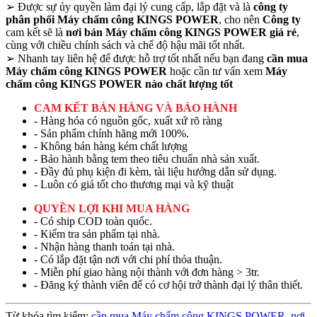
➢
Được sự ủy quyền làm đại lý cung cấp, lắp đặt và là
công ty
phân phối Máy chấm công KINGS POWER
, cho nên
Công ty
cam kết sẽ là
nơi bán Máy chấm công KINGS POWER giá rẻ
,
cùng với chiều chính sách và chế độ hậu mãi tốt nhất.
➢
Nhanh tay liên hệ để được hỗ trợ tốt nhất nếu bạn đang
cần mua
Máy chấm công KINGS POWER
hoặc cần tư vấn xem
Máy
chấm công KINGS POWER nào chất lượng tốt
CAM KẾT BÁN HÀNG VÀ BẢO HÀNH
- Hàng hóa có nguồn gốc, xuất xứ rõ ràng
- Sản phẩm chính hãng mới 100%.
- Không bán hàng kém chất lượng
- Bảo hành bằng tem theo tiêu chuẩn nhà sản xuất.
- Đầy đủ phụ kiện đi kèm, tài liệu hướng dẫn sử dụng.
- Luôn có giá tốt cho thương mại và kỹ thuật
QUYỀN LỢI KHI MUA HÀNG
- Có ship COD toàn quốc.
- Kiểm tra sản phẩm tại nhà.
- Nhận hàng thanh toán tại nhà.
- Có lắp đặt tận nơi với chi phí thỏa thuận.
- Miễn phí giao hàng nội thành với đơn hàng > 3tr.
- Đăng ký thành viên để có cơ hội trở thành đại lý thân thiết.
Từ khóa tìm kiếm:
cần mua Máy chấm công KINGS POWER
,
nơi