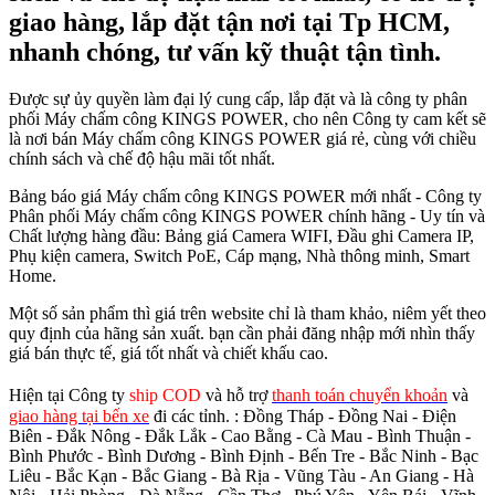
giao hàng, lắp đặt tận nơi tại Tp HCM,
nhanh chóng, tư vấn kỹ thuật tận tình.
Được sự ủy quyền làm đại lý cung cấp, lắp đặt và là công ty phân
phối Máy chấm công KINGS POWER, cho nên Công ty cam kết sẽ
là nơi bán Máy chấm công KINGS POWER giá rẻ, cùng với chiều
chính sách và chế độ hậu mãi tốt nhất.
Bảng báo giá Máy chấm công KINGS POWER mới nhất - Công ty
Phân phối Máy chấm công KINGS POWER chính hãng - Uy tín và
Chất lượng hàng đầu: Bảng giá Camera WIFI, Đầu ghi Camera IP,
Phụ kiện camera, Switch PoE, Cáp mạng, Nhà thông minh, Smart
Home.
Một số sản phẩm thì giá trên website chỉ là tham khảo, niêm yết theo
quy định của hãng sản xuất. bạn cần phải đăng nhập mới nhìn thấy
giá bán thực tế, giá tốt nhất và chiết khấu cao.
Hiện tại Công ty
ship COD
và hỗ trợ
thanh toán chuyển khoản
và
giao hàng tại bến xe
đi các tỉnh.
: Đồng Tháp - Đồng Nai - Điện
Biên - Đắk Nông - Đắk Lắk - Cao Bằng - Cà Mau - Bình Thuận -
Bình Phước - Bình Dương - Bình Định - Bến Tre - Bắc Ninh - Bạc
Liêu - Bắc Kạn - Bắc Giang - Bà Rịa - Vũng Tàu - An Giang - Hà