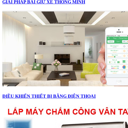
GIẢI PHÁP BÃI GIỮ XE THÔNG MINH
ĐIỀU KHIỂN THIẾT BỊ BẰNG ĐIỆN THOẠI