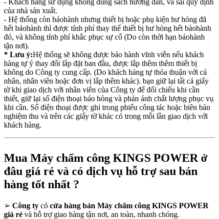
- Khách hàng sử dụng không đúng sách hướng dẫn, và sai quy định
của nhà sản xuất.
- Hệ thống còn bảohành nhưng thiết bị hoặc phụ kiện hư hỏng đã
hết bảohành thì được tính phí thay thế thiết bị hư hỏng hết bảohành
đó, và không tính phí khắc phục sự cố (Do còn thời hạn bảohành
tận nơi).
* Lưu ý:
Hệ thống sẽ không được bảo hành vĩnh viễn nếu khách
hàng tự ý thay đổi lắp đặt ban đầu, được lắp thêm thêm thiết bị
không do Công ty cung cấp. (Do khách hàng tự thỏa thuận với cá
nhân, nhân viên hoặc đơn vị lắp thêm khác). bạn giữ lại tất cả giấy
tờ khi giao dịch với nhân viên của Công ty để đối chiếu khi cần
thiết, giữ lại số điện thoại báo hỏng và phản ánh chất lượng phục vụ
khi cần. Số điện thoại được ghi trong phiếu công tác hoặc biên bản
nghiệm thu và trên các giấy tờ khác có trong mỗi lần giao dịch với
khách hàng.
Mua Máy chấm công KINGS POWER ở
đâu giá rẻ và có dịch vụ hỗ trợ sau bán
hàng tốt nhất ?
➢
Công ty
có
cửa hàng bán Máy chấm công KINGS POWER
giá rẻ
và hỗ trợ giao hàng tận nơi, an toàn, nhanh chóng.