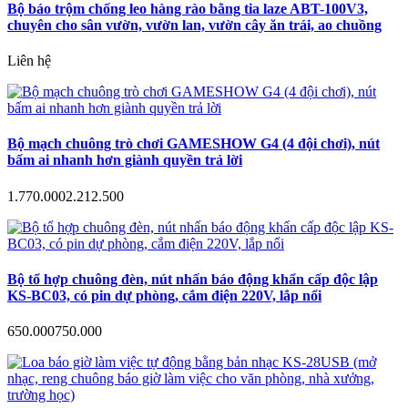
Bộ báo trộm chống leo hàng rào bằng tia laze ABT-100V3,
chuyên cho sân vườn, vườn lan, vườn cây ăn trái, ao chuồng
Liên hệ
Bộ mạch chuông trò chơi GAMESHOW G4 (4 đội chơi), nút
bấm ai nhanh hơn giành quyền trả lời
1.770.000
2.212.500
Bộ tổ hợp chuông đèn, nút nhấn báo động khẩn cấp độc lập
KS-BC03, có pin dự phòng, cắm điện 220V, lắp nổi
650.000
750.000