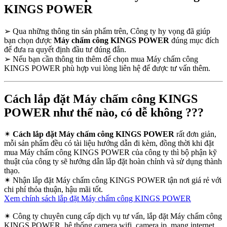
KINGS POWER
➢
Qua những thông tin sản phẩm trên, Công ty hy vọng đã giúp
bạn chọn được
Máy chấm công KINGS POWER
đúng mục đích
để đưa ra quyết định đầu tư đúng đắn.
➢
Nếu bạn cần thông tin thêm để chọn mua Máy chấm công
KINGS POWER phù hợp vui lòng liên hệ để được tư vấn thêm.
Cách lắp đặt Máy chấm công KINGS
POWER như thế nào, có dễ không ???
✴
Cách lắp đặt Máy chấm công KINGS POWER
rất đơn giản,
mỗi sản phẩm đều có tài liệu hướng dẫn đi kèm, đồng thời khi đặt
mua Máy chấm công KINGS POWER của công ty thì bộ phận kỹ
thuật của công ty sẽ hướng dẫn lắp đặt hoàn chỉnh và sử dụng thành
thạo.
✴
Nhận lắp đặt Máy chấm công KINGS POWER tận nơi giá rẻ với
chi phí thỏa thuận, hậu mãi tốt.
Xem chính sách lắp đặt Máy chấm công KINGS POWER
✴
Công ty chuyên cung cấp dịch vụ tư vấn, lắp đặt Máy chấm công
KINGS POWER, hệ thống camera wifi, camera ip, mạng internet