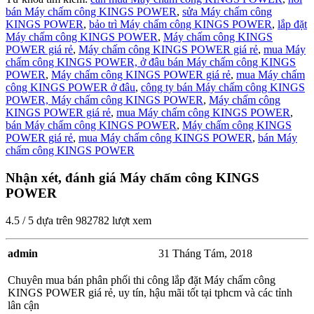
bán Máy chấm công KINGS POWER
,
sửa Máy chấm công
KINGS POWER
,
bảo trì Máy chấm công KINGS POWER
,
lắp đặt
Máy chấm công KINGS POWER
,
Máy chấm công KINGS
POWER giá rẻ
,
Máy chấm công KINGS POWER giá rẻ
,
mua Máy
chấm công KINGS POWER,
ở đâu bán Máy chấm công KINGS
POWER
,
Máy chấm công KINGS POWER giá rẻ
,
mua Máy chấm
công KINGS POWER ở đâu
,
công ty bán Máy chấm công KINGS
POWER,
Máy chấm công KINGS POWER
,
Máy chấm công
KINGS POWER giá rẻ
,
mua Máy chấm công KINGS POWER
,
bán Máy chấm công KINGS POWER
,
Máy chấm công KINGS
POWER giá rẻ
,
mua Máy chấm công KINGS POWER
,
bán Máy
chấm công KINGS POWER
Nhận xét, đánh giá Máy chấm công KINGS
POWER
4.5
/
5
dựa trên
982782
lượt xem
admin
31 Tháng Tám, 2018
Chuyên mua bán phân phối thi công lắp đặt Máy chấm công
KINGS POWER giá rẻ, uy tín, hậu mãi tốt tại tphcm và các tỉnh
lân cận