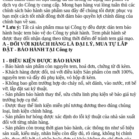
dịch vụ do Công ty cung cấp. Mong bạn hàng vui lòng tuân thủ các
chính sách bảo hành sản phẩm sau đây để chúng tôi được phục vụ
bạn một cách tốt nhất đồng thời đảm bảo quyền lợi chính đáng của
chính bạn về sau.
* Lưu ý:
Tất cả sản phẩm mua tại Công ty đều được dán tem bảo
hành hoặc tem bảo vệ do Công ty phát hành. Tem phát hành sẽ
được thay đổi nhận dạng theo từng thời điểm để tránh tem giả mạo.
A - ĐỐI VỚI KHÁCH HÀNG LÀ ĐẠI LÝ, MUA TỰ LẮP
ĐẶT - BẢO HÀNH TẠI Công ty
1 - ĐIỀU KIỆN ĐƯỢC BẢO HÀNH
- Bảo hành sản phẩm còn nguyên tem, hoá đơn, chứng từ đi kèm.
- Khách hàng được đổi, trả với điều kiện Sản phẩm còn mới 100%,
nguyên tem và đầy đủ phụ kiện, vỏ hộp đi kèm.
- Không bao gồm trường hợp do cháy nổ, sét đánh, vào nước, rơi bể
vỡ, lắp đặt sai kỹ thuật.
- Sản phẩm bảo hành thay thế, sửa chữa linh phụ kiện sẽ báo giá tuỳ
trường hợp cụ thể.
- Được thay thế linh kiện miễn phí tương đương theo đúng chủng
loại, linh kiện chính hãng.
- Sản phẩm hư hỏng được xác định do lỗi kỹ thuật của nhà sản xuất
đối với từng nhãn hàng.
- Sản phẩm còn trong thời gian bảo hành, các thông tin như số hiệu
sản xuất, kiểu máy, nhãn hiệu còn đầy đủ, rõ ràng, không bị chỉnh
sửa, thay đổi bởi cá nhân hoặc đơn vị khác không do chỉ định của