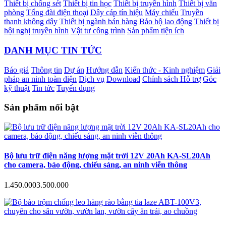
Thiết bị chống sét
Thiết bị tin học
Thiết bị truyền hình
Thiết bị văn
phòng
Tổng đài điện thoại
Dây cáp tín hiệu
Máy chiếu
Truyền
thanh không dây
Thiết bị ngành bán hàng
Bảo hộ lao động
Thiết bị
hội nghị truyền hình
Vật tư công trình
Sản phẩm tiện ích
DANH MỤC TIN TỨC
Báo giá
Thông tin
Dự án
Hướng dẫn
Kiến thức - Kinh nghiệm
Giải
pháp an ninh toàn diện
Dịch vụ
Download
Chính sách Hỗ trợ
Góc
kỹ thuật
Tin tức
Tuyển dụng
Sản phẩm nổi bật
Bộ lưu trữ điện năng lượng mặt trời 12V 20Ah KA-SL20Ah
cho camera, báo động, chiếu sáng, an ninh viễn thông
1.450.000
3.500.000