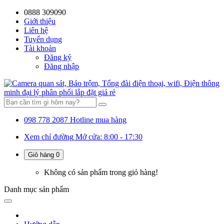
0888 309090
59%
20%
13%
18%
10%
28%
21%
Giới thiệu
Liên hệ
OFF
OFF
OFF
OFF
OFF
OFF
OFF
Tuyển dụng
Tài khoản
Đăng ký
Đăng nhập
098 778 2087
Hotline mua hàng
Xem chỉ đường
Mở cửa: 8:00 - 17:30
Giỏ hàng
0
Không có sản phẩm trong giỏ hàng!
Danh mục
sản phẩm