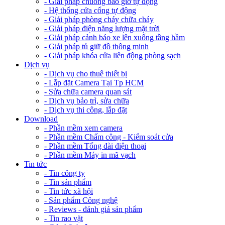
- Giải pháp chuông báo giờ tự động
- Hệ thống cửa cổng tự động
- Giải pháp phòng cháy chữa cháy
- Giải pháp điện năng lượng mặt trời
- Giải pháp cảnh báo xe lên xuống tầng hầm
- Giải pháp tủ giữ đồ thông minh
- Giải pháp khóa cửa liên động phòng sạch
Dịch vụ
- Dịch vụ cho thuê thiết bị
- Lắp đặt Camera Tại Tp HCM
- Sửa chữa camera quan sát
- Dịch vụ bảo trì, sửa chữa
- Dịch vụ thi công, lắp đặt
Download
- Phần mềm xem camera
- Phần mềm Chấm công - Kiểm soát cửa
- Phần mềm Tổng đài điện thoại
- Phần mềm Máy in mã vạch
Tin tức
- Tin công ty
- Tin sản phẩm
- Tin tức xã hội
- Sản phẩm Công nghệ
- Reviews - đánh giá sản phẩm
- Tin rao vặt