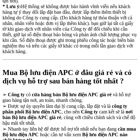
tận nơi).
* Lưu ý:
Hệ thống sẽ không được bảo hành vĩnh viễn nếu khách
hàng tự ý thay đổi lắp đặt ban đầu, được lắp thêm thêm thiết bị
không do Công ty cung cấp. (Do khách hàng tự thỏa thuận với cá
nhân, nhân viên hoặc đơn vị lắp thêm khác). bạn giữ lại tất cả giấy
tờ khi giao dịch với nhân viên của Công ty để đối chiếu khi cần
thiết, giữ lại số điện thoại báo hỏng và phản ánh chất lượng phục vụ
khi cần. Số điện thoại được ghi trong phiếu công tác hoặc biên bản
nghiệm thu và trên các giấy tờ khác có trong mỗi lần giao dịch với
khách hàng.
Mua Bộ lưu điện APC ở đâu giá rẻ và có
dịch vụ hỗ trợ sau bán hàng tốt nhất ?
➢
Công ty
có
cửa hàng bán Bộ lưu điện APC giá rẻ
và hỗ trợ
giao hàng tận nơi, an toàn, nhanh chóng.
➢
Được sự ủy quyền làm đại lý cung cấp, lắp đặt và là
công ty
phân phối Bộ lưu điện APC
, cho nên
Công ty
cam kết sẽ là
nơi
bán Bộ lưu điện APC giá rẻ
, cùng với chiều chính sách và chế độ
hậu mãi tốt nhất.
➢
Nhanh tay liên hệ để được hỗ trợ tốt nhất nếu bạn đang
cần mua
Bộ lưu điện APC
hoặc cần tư vấn xem
Bộ lưu điện APC nào