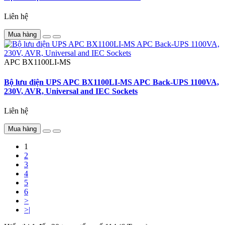
Liên hệ
Mua hàng
APC
BX1100LI-MS
Bộ lưu điện UPS APC BX1100LI-MS APC Back-UPS 1100VA,
230V, AVR, Universal and IEC Sockets
Liên hệ
Mua hàng
1
2
3
4
5
6
>
>|