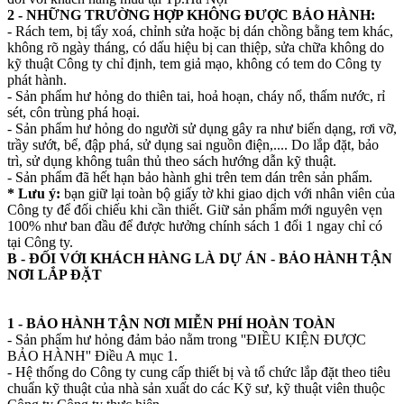
2 - NHỮNG TRƯỜNG HỢP KHÔNG ĐƯỢC BẢO HÀNH:
- Rách tem, bị tẩy xoá, chỉnh sửa hoặc bị dán chồng bằng tem khác,
không rõ ngày tháng, có dấu hiệu bị can thiệp, sửa chữa không do
kỹ thuật Công ty chỉ định, tem giả mạo, không có tem do Công ty
phát hành.
- Sản phẩm hư hỏng do thiên tai, hoả hoạn, cháy nổ, thấm nước, rỉ
sét, côn trùng phá hoại.
- Sản phẩm hư hỏng do người sử dụng gây ra như biến dạng, rơi vỡ,
trầy sướt, bể, đập phá, sử dụng sai nguồn điện,.... Do lắp đặt, bảo
trì, sử dụng không tuân thủ theo sách hướng dẫn kỹ thuật.
- Sản phẩm đã hết hạn bảo hành ghi trên tem dán trên sản phẩm.
* Lưu ý:
bạn giữ lại toàn bộ giấy tờ khi giao dịch với nhân viên của
Công ty để đối chiếu khi cần thiết. Giữ sản phẩm mới nguyên vẹn
100% như ban đầu để được hưởng chính sách 1 đổi 1 ngay chỉ có
tại Công ty.
B - ĐỐI VỚI KHÁCH HÀNG LÀ DỰ ÁN - BẢO HÀNH TẬN
NƠI LẮP ĐẶT
1 - BẢO HÀNH TẬN NƠI MIỄN PHÍ HOÀN TOÀN
- Sản phẩm hư hỏng đảm bảo nằm trong ''ĐIỀU KIỆN ĐƯỢC
BẢO HÀNH'' Điều A mục 1.
- Hệ thống do Công ty cung cấp thiết bị và tổ chức lắp đặt theo tiêu
chuẩn kỹ thuật của nhà sản xuất do các Kỹ sư, kỹ thuật viên thuộc