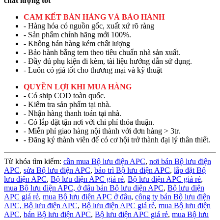
chất lượng tốt
CAM KẾT BÁN HÀNG VÀ BẢO HÀNH
- Hàng hóa có nguồn gốc, xuất xứ rõ ràng
- Sản phẩm chính hãng mới 100%.
- Không bán hàng kém chất lượng
- Bảo hành bằng tem theo tiêu chuẩn nhà sản xuất.
- Đầy đủ phụ kiện đi kèm, tài liệu hướng dẫn sử dụng.
- Luôn có giá tốt cho thương mại và kỹ thuật
QUYỀN LỢI KHI MUA HÀNG
- Có ship COD toàn quốc.
- Kiểm tra sản phẩm tại nhà.
- Nhận hàng thanh toán tại nhà.
- Có lắp đặt tận nơi với chi phí thỏa thuận.
- Miễn phí giao hàng nội thành với đơn hàng > 3tr.
- Đăng ký thành viên để có cơ hội trở thành đại lý thân thiết.
Từ khóa tìm kiếm:
cần mua Bộ lưu điện APC
,
nơi bán Bộ lưu điện
APC
,
sửa Bộ lưu điện APC
,
bảo trì Bộ lưu điện APC
,
lắp đặt Bộ
lưu điện APC
,
Bộ lưu điện APC giá rẻ
,
Bộ lưu điện APC giá rẻ
,
mua Bộ lưu điện APC,
ở đâu bán Bộ lưu điện APC
,
Bộ lưu điện
APC giá rẻ
,
mua Bộ lưu điện APC ở đâu
,
công ty bán Bộ lưu điện
APC,
Bộ lưu điện APC
,
Bộ lưu điện APC giá rẻ
,
mua Bộ lưu điện
APC
,
bán Bộ lưu điện APC
,
Bộ lưu điện APC giá rẻ
,
mua Bộ lưu