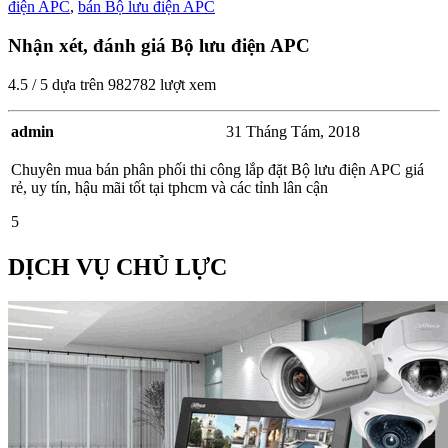
điện APC
,
bán Bộ lưu điện APC
Nhận xét, đánh giá Bộ lưu điện APC
4.5
/
5
dựa trên
982782
lượt xem
admin
31 Tháng Tám, 2018
Chuyên mua bán phân phối thi công lắp đặt Bộ lưu điện APC giá
rẻ, uy tín, hậu mãi tốt tại tphcm và các tỉnh lân cận
5
DỊCH VỤ CHỦ LỰC