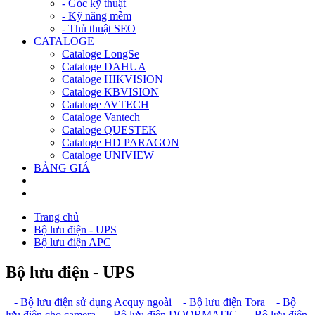
- Góc kỹ thuật
- Kỹ năng mềm
- Thủ thuật SEO
CATALOGE
Cataloge LongSe
Cataloge DAHUA
Cataloge HIKVISION
Cataloge KBVISION
Cataloge AVTECH
Cataloge Vantech
Cataloge QUESTEK
Cataloge HD PARAGON
Cataloge UNIVIEW
BẢNG GIÁ
Trang chủ
Bộ lưu điện - UPS
Bộ lưu điện APC
Bộ lưu điện - UPS
- Bộ lưu điện sử dụng Acquy ngoài
- Bộ lưu điện Tora
- Bộ
lưu điện cho camera
- Bộ lưu điện DOORMATIC
- Bộ lưu điện