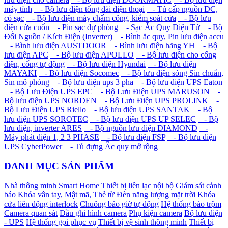
máy tính
- Bộ lưu điện tổng đài điện thoại
- Tủ cấp nguồn DC,
có sạc
- Bộ lưu điện máy chấm công, kiểm soát cửa
- Bộ lưu
điện cửa cuốn
- Pin sạc dự phòng
- Sạc Ắc Quy Điện Tử
- Bộ
Đổi Nguồn / Kích Điện (Inverter)
- Bình ắc quy, Pin lưu điện accu
- Bình lưu điện AUSTDOOR
- Bình lưu điện hãng YH
- Bộ
lưu điện APC
- Bộ lưu điện APOLLO
- Bộ lưu điện cho cổng
điện, cổng tự động
- Bộ lưu điện Hyundai
- Bộ lưu điện
MAYAKI
- Bộ lưu điện Socomec
- Bộ lưu điện sóng Sin chuẩn,
Sin mô phỏng
- Bộ lưu điện ups 3 pha
- Bộ lưu điện UPS Eaton
- Bộ Lưu Điện UPS EPC
- Bộ Lưu Điện UPS MARUSON
-
Bộ lưu điện UPS NORDEN
- Bộ Lưu Điện UPS PROLINK
-
Bộ Lưu Điện UPS Riello
- Bộ lưu điện UPS SANTAK
- Bộ
lưu điện UPS SOROTEC
- Bộ lưu điện UPS UP SELEC
- Bộ
lưu điện, inverter ARES
- Bộ nguồn lưu điện DIAMOND
-
Máy phát điện 1, 2 3 PHASE
- Bộ lưu điện FSP
- Bộ lưu điện
UPS CyberPower
- Tủ đựng Ắc quy mở rộng
DANH MỤC SẢN PHẨM
Nhà thông minh Smart Home
Thiết bị liên lạc nội bộ
Giám sát cảnh
báo
Khóa vân tay, Mật mã, Thẻ từ
Đèn năng lượng mặt trời
Khóa
cửa liên động interlock
Chuông báo giờ tự động
Hệ thống báo trộm
Camera quan sát
Đầu ghi hình camera
Phụ kiện camera
Bộ lưu điện
- UPS
Hệ thống gọi phục vụ
Thiết bị vệ sinh thông minh
Thiết bị