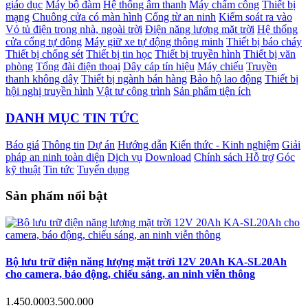
giáo dục
Máy bộ đàm
Hệ thống âm thanh
Máy chấm công
Thiết bị
mạng
Chuông cửa có màn hình
Cổng từ an ninh
Kiểm soát ra vào
Vỏ tủ điện trong nhà, ngoài trời
Điện năng lượng mặt trời
Hệ thống
cửa cổng tự động
Máy giữ xe tự động thông minh
Thiết bị báo cháy
Thiết bị chống sét
Thiết bị tin học
Thiết bị truyền hình
Thiết bị văn
phòng
Tổng đài điện thoại
Dây cáp tín hiệu
Máy chiếu
Truyền
thanh không dây
Thiết bị ngành bán hàng
Bảo hộ lao động
Thiết bị
hội nghị truyền hình
Vật tư công trình
Sản phẩm tiện ích
DANH MỤC TIN TỨC
Báo giá
Thông tin
Dự án
Hướng dẫn
Kiến thức - Kinh nghiệm
Giải
pháp an ninh toàn diện
Dịch vụ
Download
Chính sách Hỗ trợ
Góc
kỹ thuật
Tin tức
Tuyển dụng
Sản phẩm nổi bật
Bộ lưu trữ điện năng lượng mặt trời 12V 20Ah KA-SL20Ah
cho camera, báo động, chiếu sáng, an ninh viễn thông
1.450.000
3.500.000