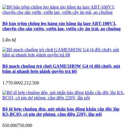
Bộ báo trộm chống leo hàng rào bằng tia laze ABT-100V3,
chuyên cho sân vườn, vườn lan, vườn cây ăn trái, ao chuồng
Liên hệ
Bộ mạch chuông trò chơi GAMESHOW G4 (4 đội chơi), nút
bấm ai nhanh hơn giành quyền trả lời
1.770.000
2.212.500
Bộ tổ hợp chuông đèn, nút nhấn báo động khẩn cấp độc lập
KS-BC03, có pin dự phòng, cắm điện 220V, lắp nổi
650.000
750.000