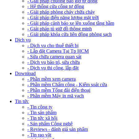
- Giải pháp chuông báo giờ tự động
- Hệ thống cửa cổng tự động
- Giải pháp phòng cháy chữa cháy
- Giải pháp điện năng lượng mặt trời
- Giải pháp cảnh báo xe lên xuống tầng hầm
- Giải pháp tủ giữ đồ thông minh
- Giải pháp khóa cửa liên động phòng sạch
Dịch vụ
- Dịch vụ cho thuê thiết bị
- Lắp đặt Camera Tại Tp HCM
- Sửa chữa camera quan sát
- Dịch vụ bảo trì, sửa chữa
- Dịch vụ thi công, lắp đặt
Download
- Phần mềm xem camera
- Phần mềm Chấm công - Kiểm soát cửa
- Phần mềm Tổng đài điện thoại
- Phần mềm Máy in mã vạch
Tin tức
- Tin công ty
- Tin sản phẩm
- Tin tức xã hội
- Sản phẩm Công nghệ
- Reviews - đánh giá sản phẩm
- Tin rao vặt