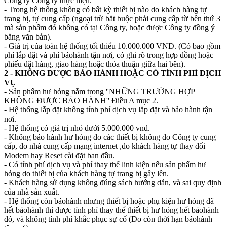
Công ty Công ty thực hiện.
- Trong hệ thống không có bất kỳ thiết bị nào do khách hàng tự
trang bị, tự cung cấp (ngoại trừ bắt buộc phải cung cấp từ bên thứ 3
mà sản phẩm đó không có tại Công ty, hoặc được Công ty đồng ý
bằng văn bản).
- Giá trị của toàn hệ thống tối thiểu 10.000.000 VNĐ. (Có bao gồm
phí lắp đặt và phí bảohành tận nơi, có ghi rõ trong hợp đồng hoặc
phiếu đặt hàng, giao hàng hoặc thỏa thuận giữa hai bên).
2 - KHÔNG ĐƯỢC BẢO HÀNH HOẶC CÓ TÍNH PHÍ DỊCH
VỤ
- Sản phẩm hư hỏng nằm trong ''NHỮNG TRƯỜNG HỢP
KHÔNG ĐƯỢC BẢO HÀNH'' Điều A mục 2.
- Hệ thống lắp đặt không tính phí dịch vụ lắp đặt và bảo hành tận
nơi.
- Hệ thống có giá trị nhỏ dưới 5.000.000 vnđ.
- Không bảo hành hư hỏng do các thiết bị không do Công ty cung
cấp, do nhà cung cấp mạng internet ,do khách hàng tự thay đổi
Modem hay Reset cài đặt ban đầu.
- Có tính phí dịch vụ và phí thay thế linh kiện nếu sản phẩm hư
hỏng do thiết bị của khách hàng tự trang bị gây lên.
- Khách hàng sử dụng không đúng sách hướng dẫn, và sai quy định
của nhà sản xuất.
- Hệ thống còn bảohành nhưng thiết bị hoặc phụ kiện hư hỏng đã
hết bảohành thì được tính phí thay thế thiết bị hư hỏng hết bảohành
đó, và không tính phí khắc phục sự cố (Do còn thời hạn bảohành