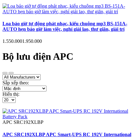
Loa báo giờ tự động phát nhạc, kiểu chuông mp3 BS-151A-
AUTO hẹn báo giờ làm việc, nghỉ giải lao, thư giãn, giải trí
1.550.000
1.950.000
Bộ lưu điện APC
Sắp xếp theo:
Hiển thị:
APC
SRC192XLBP
APC SRC192XLBP APC Smart-UPS RC 192V International