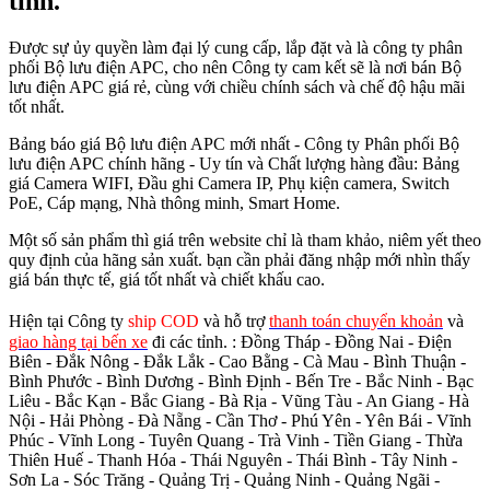
tình.
Được sự ủy quyền làm đại lý cung cấp, lắp đặt và là công ty phân
phối Bộ lưu điện APC, cho nên Công ty cam kết sẽ là nơi bán Bộ
lưu điện APC giá rẻ, cùng với chiều chính sách và chế độ hậu mãi
tốt nhất.
Bảng báo giá Bộ lưu điện APC mới nhất - Công ty Phân phối Bộ
lưu điện APC chính hãng - Uy tín và Chất lượng hàng đầu: Bảng
giá Camera WIFI, Đầu ghi Camera IP, Phụ kiện camera, Switch
PoE, Cáp mạng, Nhà thông minh, Smart Home.
Một số sản phẩm thì giá trên website chỉ là tham khảo, niêm yết theo
quy định của hãng sản xuất. bạn cần phải đăng nhập mới nhìn thấy
giá bán thực tế, giá tốt nhất và chiết khấu cao.
Hiện tại Công ty
ship COD
và hỗ trợ
thanh toán chuyển khoản
và
giao hàng tại bến xe
đi các tỉnh.
: Đồng Tháp - Đồng Nai - Điện
Biên - Đắk Nông - Đắk Lắk - Cao Bằng - Cà Mau - Bình Thuận -
Bình Phước - Bình Dương - Bình Định - Bến Tre - Bắc Ninh - Bạc
Liêu - Bắc Kạn - Bắc Giang - Bà Rịa - Vũng Tàu - An Giang - Hà
Nội - Hải Phòng - Đà Nẵng - Cần Thơ - Phú Yên - Yên Bái - Vĩnh
Phúc - Vĩnh Long - Tuyên Quang - Trà Vinh - Tiền Giang - Thừa
Thiên Huế - Thanh Hóa - Thái Nguyên - Thái Bình - Tây Ninh -
Sơn La - Sóc Trăng - Quảng Trị - Quảng Ninh - Quảng Ngãi -