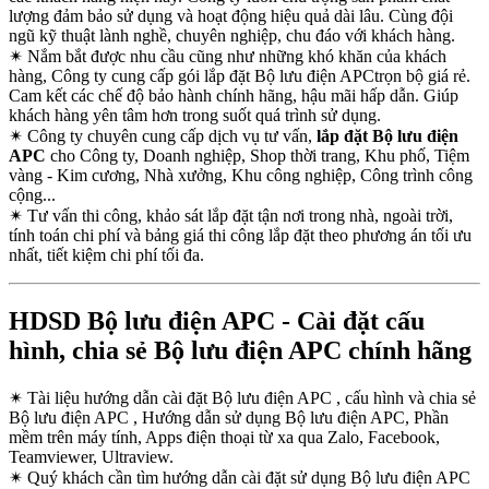
lượng đảm bảo sử dụng và hoạt động hiệu quả dài lâu. Cùng đội
ngũ kỹ thuật lành nghề, chuyên nghiệp, chu đáo với khách hàng.
✴
Nắm bắt được nhu cầu cũng như những khó khăn của khách
hàng, Công ty cung cấp gói lắp đặt Bộ lưu điện APCtrọn bộ giá rẻ.
Cam kết các chế độ bảo hành chính hãng, hậu mãi hấp dẫn. Giúp
khách hàng yên tâm hơn trong suốt quá trình sử dụng.
✴
Công ty chuyên cung cấp dịch vụ tư vấn,
lắp đặt Bộ lưu điện
APC
cho Công ty, Doanh nghiệp, Shop thời trang, Khu phố, Tiệm
vàng - Kim cương, Nhà xưởng, Khu công nghiệp, Công trình công
cộng...
✴
Tư vấn thi công, khảo sát lắp đặt tận nơi trong nhà, ngoài trời,
tính toán chi phí và bảng giá thi công lắp đặt theo phương án tối ưu
nhất, tiết kiệm chi phí tối đa.
HDSD Bộ lưu điện APC - Cài đặt cấu
hình, chia sẻ Bộ lưu điện APC chính hãng
✴
Tài liệu hướng dẫn cài đặt Bộ lưu điện APC , cấu hình và chia sẻ
Bộ lưu điện APC , Hướng dẫn sử dụng Bộ lưu điện APC, Phần
mềm trên máy tính, Apps điện thoại từ xa qua Zalo, Facebook,
Teamviewer, Ultraview.
✴
Quý khách cần tìm hướng dẫn cài đặt sử dụng Bộ lưu điện APC