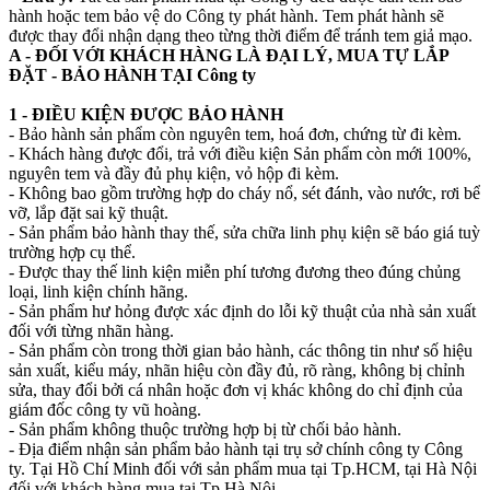
hành hoặc tem bảo vệ do Công ty phát hành. Tem phát hành sẽ
được thay đổi nhận dạng theo từng thời điểm để tránh tem giả mạo.
A - ĐỐI VỚI KHÁCH HÀNG LÀ ĐẠI LÝ, MUA TỰ LẮP
ĐẶT - BẢO HÀNH TẠI Công ty
1 - ĐIỀU KIỆN ĐƯỢC BẢO HÀNH
- Bảo hành sản phẩm còn nguyên tem, hoá đơn, chứng từ đi kèm.
- Khách hàng được đổi, trả với điều kiện Sản phẩm còn mới 100%,
nguyên tem và đầy đủ phụ kiện, vỏ hộp đi kèm.
- Không bao gồm trường hợp do cháy nổ, sét đánh, vào nước, rơi bể
vỡ, lắp đặt sai kỹ thuật.
- Sản phẩm bảo hành thay thế, sửa chữa linh phụ kiện sẽ báo giá tuỳ
trường hợp cụ thể.
- Được thay thế linh kiện miễn phí tương đương theo đúng chủng
loại, linh kiện chính hãng.
- Sản phẩm hư hỏng được xác định do lỗi kỹ thuật của nhà sản xuất
đối với từng nhãn hàng.
- Sản phẩm còn trong thời gian bảo hành, các thông tin như số hiệu
sản xuất, kiểu máy, nhãn hiệu còn đầy đủ, rõ ràng, không bị chỉnh
sửa, thay đổi bởi cá nhân hoặc đơn vị khác không do chỉ định của
giám đốc công ty vũ hoàng.
- Sản phẩm không thuộc trường hợp bị từ chối bảo hành.
- Địa điểm nhận sản phẩm bảo hành tại trụ sở chính công ty Công
ty. Tại Hồ Chí Minh đối với sản phẩm mua tại Tp.HCM, tại Hà Nội
đối với khách hàng mua tại Tp.Hà Nội