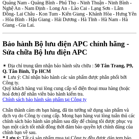
Quảng Nam - Quảng Bình - Phú Thọ - Ninh Thuận - Ninh Bình -
Nghệ An - Nam Định - Long An - Lào Cai - Lạng Sơn - Lâm
Đồng- Lai Châu - Kon Tum - Kiên Giang - Khánh Hòa - Hưng Yên
- Hòa Bình - Hậu Giang - Hải Dương - Hà Tĩnh - Hà Nam - Hà
Giang - Gia Lai.
Bảo hành Bộ lưu điện APC chính hãng -
Sửa chữa Bộ lưu điện APC
✴
Địa chỉ trung tâm nhận bảo hành sửa chữa :
50 Tân Trang, P9,
Q. Tân Bình, Tp HCM
✴
Lưu ý:
Chỉ nhận bảo hành các sản phẩm được phân phối bởi
Công ty.
Quý khách hàng vui lòng cung cấp số điện thoại mua hàng (hoặc
hoá đơn) để nhân viên bảo hành kiểm tra.
Chính sách bảo hành sản phẩm tại Công ty
Chân thành cám ơn bạn hàng, đã tin tưởng sử dụng sản phẩm và
dịch vụ do Công ty cung cấp. Mong bạn hàng vui lòng tuân thủ các
chính sách bảo hành sản phẩm sau đây để chúng tôi được phục vụ
bạn một cách tốt nhất đồng thời đảm bảo quyền lợi chính đáng của
chính bạn về sau.
* Lưu ý:
Tất cả sản phẩm mua tại Công ty đều được dán tem bảo