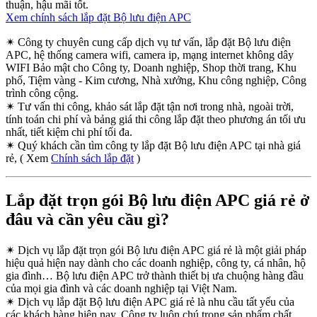
thuận, hậu mãi tốt.
Xem chính sách lắp đặt Bộ lưu điện APC
✴
Công ty chuyên cung cấp dịch vụ tư vấn, lắp đặt Bộ lưu điện
APC, hệ thống camera wifi, camera ip, mạng internet không dây
WIFI Bảo mật cho Công ty, Doanh nghiệp, Shop thời trang, Khu
phố, Tiệm vàng - Kim cương, Nhà xưởng, Khu công nghiệp, Công
trình công cộng.
✴
Tư vấn thi công, khảo sát lắp đặt tận nơi trong nhà, ngoài trời,
tính toán chi phí và bảng giá thi công lắp đặt theo phương án tối ưu
nhất, tiết kiệm chi phí tối đa.
✴
Quý khách cần tìm công ty lắp đặt Bộ lưu điện APC tại nhà giá
rẻ, ( Xem
Chính sách lắp đặt
)
Lắp đặt trọn gói Bộ lưu điện APC giá rẻ ở
đâu và cần yêu cầu gì?
✴
Dịch vụ lắp đặt trọn gói Bộ lưu điện APC giá rẻ là một giải pháp
hiệu quả hiện nay dành cho các doanh nghiệp, công ty, cá nhân, hộ
gia đình… Bộ lưu điện APC trở thành thiết bị ưa chuộng hàng đầu
của mọi gia đình và các doanh nghiệp tại Việt Nam.
✴
Dịch vụ lắp đặt Bộ lưu điện APC giá rẻ là nhu cầu tất yếu của
các khách hàng hiện nay. Công ty luôn chú trọng sản phẩm chất