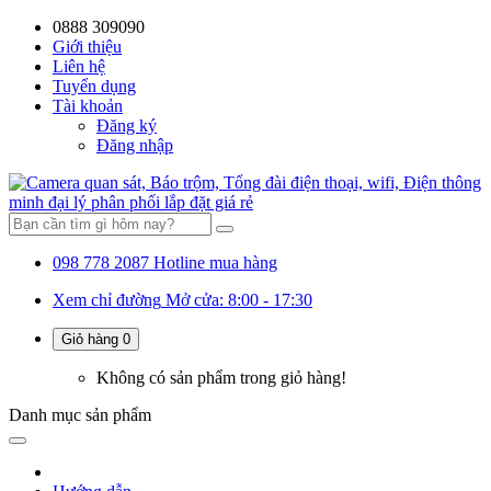
0888 309090
59%
20%
13%
18%
10%
28%
21%
Giới thiệu
Liên hệ
OFF
OFF
OFF
OFF
OFF
OFF
OFF
Tuyển dụng
Tài khoản
Đăng ký
Đăng nhập
098 778 2087
Hotline mua hàng
Xem chỉ đường
Mở cửa: 8:00 - 17:30
Giỏ hàng
0
Không có sản phẩm trong giỏ hàng!
Danh mục
sản phẩm