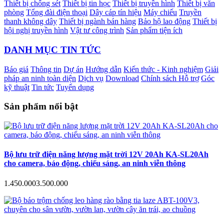
Thiết bị chống sét
Thiết bị tin học
Thiết bị truyền hình
Thiết bị văn
phòng
Tổng đài điện thoại
Dây cáp tín hiệu
Máy chiếu
Truyền
thanh không dây
Thiết bị ngành bán hàng
Bảo hộ lao động
Thiết bị
hội nghị truyền hình
Vật tư công trình
Sản phẩm tiện ích
DANH MỤC TIN TỨC
Báo giá
Thông tin
Dự án
Hướng dẫn
Kiến thức - Kinh nghiệm
Giải
pháp an ninh toàn diện
Dịch vụ
Download
Chính sách Hỗ trợ
Góc
kỹ thuật
Tin tức
Tuyển dụng
Sản phẩm nổi bật
Bộ lưu trữ điện năng lượng mặt trời 12V 20Ah KA-SL20Ah
cho camera, báo động, chiếu sáng, an ninh viễn thông
1.450.000
3.500.000