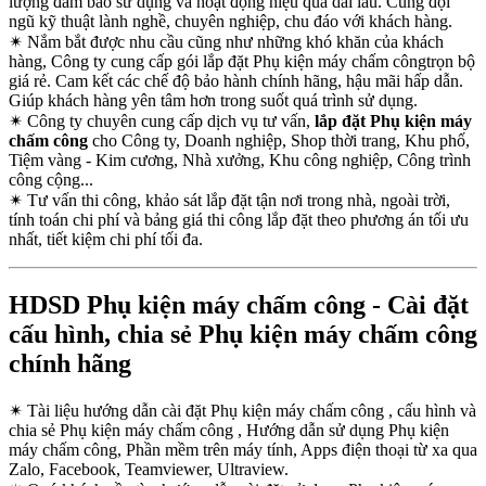
lượng đảm bảo sử dụng và hoạt động hiệu quả dài lâu. Cùng đội
ngũ kỹ thuật lành nghề, chuyên nghiệp, chu đáo với khách hàng.
✴
Nắm bắt được nhu cầu cũng như những khó khăn của khách
hàng, Công ty cung cấp gói lắp đặt Phụ kiện máy chấm côngtrọn bộ
giá rẻ. Cam kết các chế độ bảo hành chính hãng, hậu mãi hấp dẫn.
Giúp khách hàng yên tâm hơn trong suốt quá trình sử dụng.
✴
Công ty chuyên cung cấp dịch vụ tư vấn,
lắp đặt Phụ kiện máy
chấm công
cho Công ty, Doanh nghiệp, Shop thời trang, Khu phố,
Tiệm vàng - Kim cương, Nhà xưởng, Khu công nghiệp, Công trình
công cộng...
✴
Tư vấn thi công, khảo sát lắp đặt tận nơi trong nhà, ngoài trời,
tính toán chi phí và bảng giá thi công lắp đặt theo phương án tối ưu
nhất, tiết kiệm chi phí tối đa.
HDSD Phụ kiện máy chấm công - Cài đặt
cấu hình, chia sẻ Phụ kiện máy chấm công
chính hãng
✴
Tài liệu hướng dẫn cài đặt Phụ kiện máy chấm công , cấu hình và
chia sẻ Phụ kiện máy chấm công , Hướng dẫn sử dụng Phụ kiện
máy chấm công, Phần mềm trên máy tính, Apps điện thoại từ xa qua
Zalo, Facebook, Teamviewer, Ultraview.