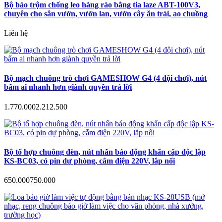
Bộ báo trộm chống leo hàng rào bằng tia laze ABT-100V3,
chuyên cho sân vườn, vườn lan, vườn cây ăn trái, ao chuồng
Liên hệ
Bộ mạch chuông trò chơi GAMESHOW G4 (4 đội chơi), nút
bấm ai nhanh hơn giành quyền trả lời
1.770.000
2.212.500
Bộ tổ hợp chuông đèn, nút nhấn báo động khẩn cấp độc lập
KS-BC03, có pin dự phòng, cắm điện 220V, lắp nổi
650.000
750.000