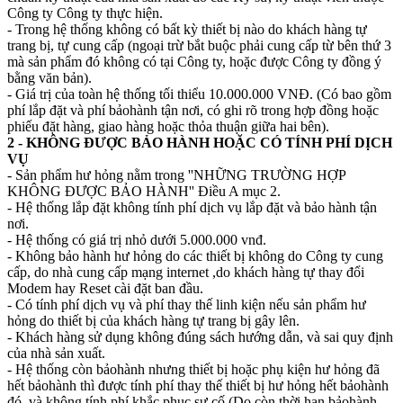
Công ty Công ty thực hiện.
- Trong hệ thống không có bất kỳ thiết bị nào do khách hàng tự
trang bị, tự cung cấp (ngoại trừ bắt buộc phải cung cấp từ bên thứ 3
mà sản phẩm đó không có tại Công ty, hoặc được Công ty đồng ý
bằng văn bản).
- Giá trị của toàn hệ thống tối thiểu 10.000.000 VNĐ. (Có bao gồm
phí lắp đặt và phí bảohành tận nơi, có ghi rõ trong hợp đồng hoặc
phiếu đặt hàng, giao hàng hoặc thỏa thuận giữa hai bên).
2 - KHÔNG ĐƯỢC BẢO HÀNH HOẶC CÓ TÍNH PHÍ DỊCH
VỤ
- Sản phẩm hư hỏng nằm trong ''NHỮNG TRƯỜNG HỢP
KHÔNG ĐƯỢC BẢO HÀNH'' Điều A mục 2.
- Hệ thống lắp đặt không tính phí dịch vụ lắp đặt và bảo hành tận
nơi.
- Hệ thống có giá trị nhỏ dưới 5.000.000 vnđ.
- Không bảo hành hư hỏng do các thiết bị không do Công ty cung
cấp, do nhà cung cấp mạng internet ,do khách hàng tự thay đổi
Modem hay Reset cài đặt ban đầu.
- Có tính phí dịch vụ và phí thay thế linh kiện nếu sản phẩm hư
hỏng do thiết bị của khách hàng tự trang bị gây lên.
- Khách hàng sử dụng không đúng sách hướng dẫn, và sai quy định
của nhà sản xuất.
- Hệ thống còn bảohành nhưng thiết bị hoặc phụ kiện hư hỏng đã
hết bảohành thì được tính phí thay thế thiết bị hư hỏng hết bảohành
đó, và không tính phí khắc phục sự cố (Do còn thời hạn bảohành