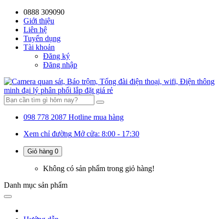
0888 309090
59%
20%
13%
18%
10%
28%
21%
24%
Giới thiệu
Liên hệ
OFF
OFF
OFF
OFF
OFF
OFF
OFF
Tuyển dụng
Tài khoản
Đăng ký
Đăng nhập
098 778 2087
Hotline mua hàng
Xem chỉ đường
Mở cửa: 8:00 - 17:30
Giỏ hàng
0
Không có sản phẩm trong giỏ hàng!
Danh mục
sản phẩm