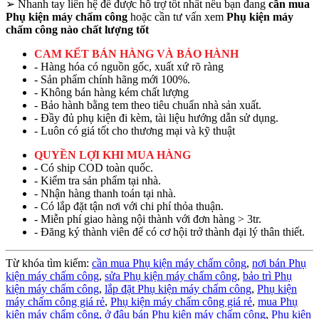
➢
Nhanh tay liên hệ để được hỗ trợ tốt nhất nếu bạn đang
cần mua
Phụ kiện máy chấm công
hoặc cần tư vấn xem
Phụ kiện máy
chấm công nào chất lượng tốt
CAM KẾT BÁN HÀNG VÀ BẢO HÀNH
- Hàng hóa có nguồn gốc, xuất xứ rõ ràng
- Sản phẩm chính hãng mới 100%.
- Không bán hàng kém chất lượng
- Bảo hành bằng tem theo tiêu chuẩn nhà sản xuất.
- Đầy đủ phụ kiện đi kèm, tài liệu hướng dẫn sử dụng.
- Luôn có giá tốt cho thương mại và kỹ thuật
QUYỀN LỢI KHI MUA HÀNG
- Có ship COD toàn quốc.
- Kiểm tra sản phẩm tại nhà.
- Nhận hàng thanh toán tại nhà.
- Có lắp đặt tận nơi với chi phí thỏa thuận.
- Miễn phí giao hàng nội thành với đơn hàng > 3tr.
- Đăng ký thành viên để có cơ hội trở thành đại lý thân thiết.
Từ khóa tìm kiếm:
cần mua Phụ kiện máy chấm công
,
nơi bán Phụ
kiện máy chấm công
,
sửa Phụ kiện máy chấm công
,
bảo trì Phụ
kiện máy chấm công
,
lắp đặt Phụ kiện máy chấm công
,
Phụ kiện
máy chấm công giá rẻ
,
Phụ kiện máy chấm công giá rẻ
,
mua Phụ
kiện máy chấm công,
ở đâu bán Phụ kiện máy chấm công
,
Phụ kiện