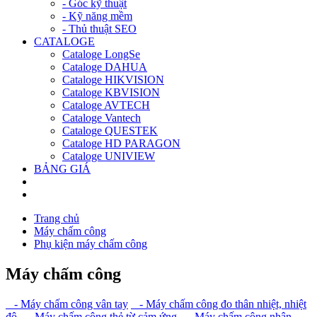
- Góc kỹ thuật
- Kỹ năng mềm
- Thủ thuật SEO
CATALOGE
Cataloge LongSe
Cataloge DAHUA
Cataloge HIKVISION
Cataloge KBVISION
Cataloge AVTECH
Cataloge Vantech
Cataloge QUESTEK
Cataloge HD PARAGON
Cataloge UNIVIEW
BẢNG GIÁ
Trang chủ
Máy chấm công
Phụ kiện máy chấm công
Máy chấm công
- Máy chấm công vân tay
- Máy chấm công đo thân nhiệt, nhiệt
độ
- Máy chấm công thẻ từ cảm ứng
- Máy chấm công nhận