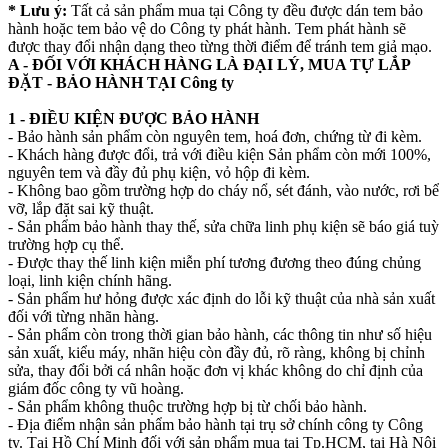
* Lưu ý:
Tất cả sản phẩm mua tại Công ty đều được dán tem bảo
hành hoặc tem bảo vệ do Công ty phát hành. Tem phát hành sẽ
được thay đổi nhận dạng theo từng thời điểm để tránh tem giả mạo.
A - ĐỐI VỚI KHÁCH HÀNG LÀ ĐẠI LÝ, MUA TỰ LẮP
ĐẶT - BẢO HÀNH TẠI Công ty
1 - ĐIỀU KIỆN ĐƯỢC BẢO HÀNH
- Bảo hành sản phẩm còn nguyên tem, hoá đơn, chứng từ đi kèm.
- Khách hàng được đổi, trả với điều kiện Sản phẩm còn mới 100%,
nguyên tem và đầy đủ phụ kiện, vỏ hộp đi kèm.
- Không bao gồm trường hợp do cháy nổ, sét đánh, vào nước, rơi bể
vỡ, lắp đặt sai kỹ thuật.
- Sản phẩm bảo hành thay thế, sửa chữa linh phụ kiện sẽ báo giá tuỳ
trường hợp cụ thể.
- Được thay thế linh kiện miễn phí tương đương theo đúng chủng
loại, linh kiện chính hãng.
- Sản phẩm hư hỏng được xác định do lỗi kỹ thuật của nhà sản xuất
đối với từng nhãn hàng.
- Sản phẩm còn trong thời gian bảo hành, các thông tin như số hiệu
sản xuất, kiểu máy, nhãn hiệu còn đầy đủ, rõ ràng, không bị chỉnh
sửa, thay đổi bởi cá nhân hoặc đơn vị khác không do chỉ định của
giám đốc công ty vũ hoàng.
- Sản phẩm không thuộc trường hợp bị từ chối bảo hành.
- Địa điểm nhận sản phẩm bảo hành tại trụ sở chính công ty Công
ty. Tại Hồ Chí Minh đối với sản phẩm mua tại Tp.HCM, tại Hà Nội