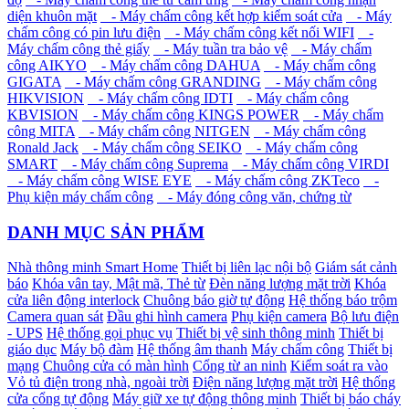
diện khuôn mặt
- Máy chấm công kết hợp kiểm soát cửa
- Máy
chấm công có pin lưu điện
- Máy chấm công kết nối WIFI
-
Máy chấm công thẻ giấy
- Máy tuần tra bảo vệ
- Máy chấm
công AIKYO
- Máy chấm công DAHUA
- Máy chấm công
GIGATA
- Máy chấm công GRANDING
- Máy chấm công
HIKVISION
- Máy chấm công IDTI
- Máy chấm công
KBVISION
- Máy chấm công KINGS POWER
- Máy chấm
công MITA
- Máy chấm công NITGEN
- Máy chấm công
Ronald Jack
- Máy chấm công SEIKO
- Máy chấm công
SMART
- Máy chấm công Suprema
- Máy chấm công VIRDI
- Máy chấm công WISE EYE
- Máy chấm công ZKTeco
-
Phụ kiện máy chấm công
- Máy đóng công văn, chứng từ
DANH MỤC SẢN PHẨM
Nhà thông minh Smart Home
Thiết bị liên lạc nội bộ
Giám sát cảnh
báo
Khóa vân tay, Mật mã, Thẻ từ
Đèn năng lượng mặt trời
Khóa
cửa liên động interlock
Chuông báo giờ tự động
Hệ thống báo trộm
Camera quan sát
Đầu ghi hình camera
Phụ kiện camera
Bộ lưu điện
- UPS
Hệ thống gọi phục vụ
Thiết bị vệ sinh thông minh
Thiết bị
giáo dục
Máy bộ đàm
Hệ thống âm thanh
Máy chấm công
Thiết bị
mạng
Chuông cửa có màn hình
Cổng từ an ninh
Kiểm soát ra vào
Vỏ tủ điện trong nhà, ngoài trời
Điện năng lượng mặt trời
Hệ thống
cửa cổng tự động
Máy giữ xe tự động thông minh
Thiết bị báo cháy