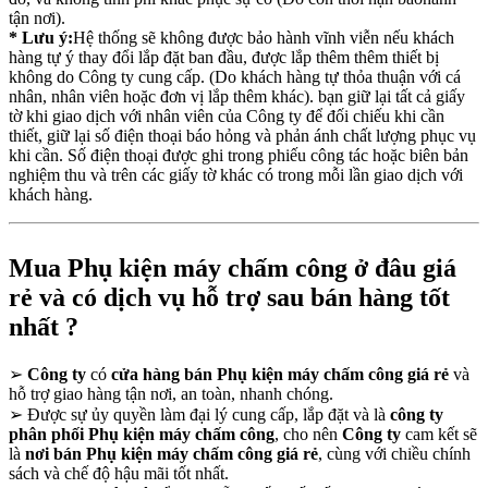
tận nơi).
* Lưu ý:
Hệ thống sẽ không được bảo hành vĩnh viễn nếu khách
hàng tự ý thay đổi lắp đặt ban đầu, được lắp thêm thêm thiết bị
không do Công ty cung cấp. (Do khách hàng tự thỏa thuận với cá
nhân, nhân viên hoặc đơn vị lắp thêm khác). bạn giữ lại tất cả giấy
tờ khi giao dịch với nhân viên của Công ty để đối chiếu khi cần
thiết, giữ lại số điện thoại báo hỏng và phản ánh chất lượng phục vụ
khi cần. Số điện thoại được ghi trong phiếu công tác hoặc biên bản
nghiệm thu và trên các giấy tờ khác có trong mỗi lần giao dịch với
khách hàng.
Mua Phụ kiện máy chấm công ở đâu giá
rẻ và có dịch vụ hỗ trợ sau bán hàng tốt
nhất ?
➢
Công ty
có
cửa hàng bán Phụ kiện máy chấm công giá rẻ
và
hỗ trợ giao hàng tận nơi, an toàn, nhanh chóng.
➢
Được sự ủy quyền làm đại lý cung cấp, lắp đặt và là
công ty
phân phối Phụ kiện máy chấm công
, cho nên
Công ty
cam kết sẽ
là
nơi bán Phụ kiện máy chấm công giá rẻ
, cùng với chiều chính
sách và chế độ hậu mãi tốt nhất.