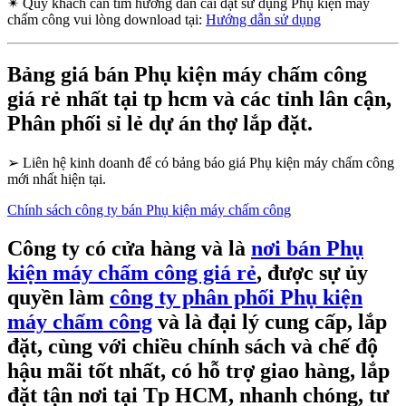
✴
Quý khách cần tìm hướng dẫn cài đặt sử dụng Phụ kiện máy
chấm công vui lòng download tại:
Hướng dẫn sử dụng
Bảng giá bán Phụ kiện máy chấm công
giá rẻ nhất tại tp hcm và các tỉnh lân cận,
Phân phối sỉ lẻ dự án thợ lắp đặt.
➢
Liên hệ kinh doanh để có bảng báo giá Phụ kiện máy chấm công
mới nhất hiện tại.
Chính sách công ty bán Phụ kiện máy chấm công
Công ty có cửa hàng và là
nơi bán Phụ
kiện máy chấm công giá rẻ
, được sự ủy
quyền làm
công ty phân phối Phụ kiện
máy chấm công
và là đại lý cung cấp, lắp
đặt, cùng với chiều chính sách và chế độ
hậu mãi tốt nhất, có hỗ trợ giao hàng, lắp
đặt tận nơi tại Tp HCM, nhanh chóng, tư