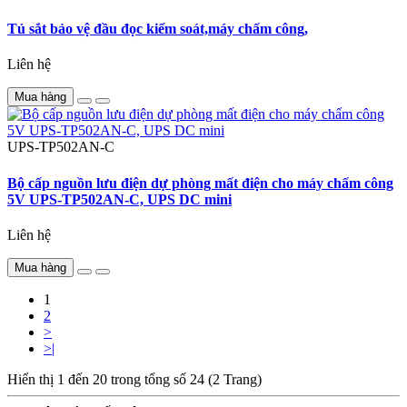
Tủ sắt bảo vệ đầu đọc kiểm soát,máy chấm công,
Liên hệ
Mua hàng
UPS-TP502AN-C
Bộ cấp nguồn lưu điện dự phòng mất điện cho máy chấm công
5V UPS-TP502AN-C, UPS DC mini
Liên hệ
Mua hàng
1
2
>
>|
Hiển thị 1 đến 20 trong tổng số 24 (2 Trang)