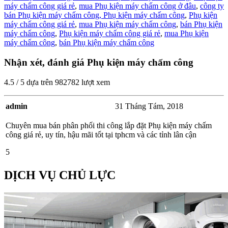
máy chấm công giá rẻ
,
mua Phụ kiện máy chấm công ở đâu
,
công ty
bán Phụ kiện máy chấm công,
Phụ kiện máy chấm công
,
Phụ kiện
máy chấm công giá rẻ
,
mua Phụ kiện máy chấm công
,
bán Phụ kiện
máy chấm công
,
Phụ kiện máy chấm công giá rẻ
,
mua Phụ kiện
máy chấm công
,
bán Phụ kiện máy chấm công
Nhận xét, đánh giá Phụ kiện máy chấm công
4.5
/
5
dựa trên
982782
lượt xem
admin
31 Tháng Tám, 2018
Chuyên mua bán phân phối thi công lắp đặt Phụ kiện máy chấm
công giá rẻ, uy tín, hậu mãi tốt tại tphcm và các tỉnh lân cận
5
DỊCH VỤ CHỦ LỰC