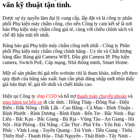
vấn kỹ thuật tận tình.
Được sự ủy quyền làm đại lý cung cấp, lắp đặt và là công ty phân
phối Phụ kiện máy chấm công, cho nên Công ty cam kết sẽ là nơi
bán Phụ kiện máy chấm công giá rẻ, cùng với chiều chính sách và
chế độ hậu mãi tốt nhất.
Bảng báo giá Phụ kiện máy chấm công mới nhất - Công ty Phân
phối Phụ kiện máy chấm công chính hãng - Uy tín và Chất lượng
hàng đầu: Bảng giá Camera WIFI, Đầu ghi Camera IP, Phụ kiện
camera, Switch PoE, Cáp mạng, Nhà thông minh, Smart Home.
Một số sản phẩm thì giá trên website chỉ là tham khảo, niêm yết theo
quy định của hãng sản xuất. bạn cần phải đăng nhập mới nhìn thấy
giá bán thực tế, giá tốt nhất và chiết khấu cao.
Hiện tại Công ty
ship COD
và hỗ trợ
thanh toán chuyển khoản
và
giao hàng tại bến xe
đi các tỉnh.
: Đồng Tháp - Đồng Nai - Điện
Biên - Đắk Nông - Đắk Lắk - Cao Bằng - Cà Mau - Bình Thuận -
Bình Phước - Bình Dương - Bình Định - Bến Tre - Bắc Ninh - Bạc
Liêu - Bắc Kạn - Bắc Giang - Bà Rịa - Vũng Tàu - An Giang - Hà
Nội - Hải Phòng - Đà Nẵng - Cần Thơ - Phú Yên - Yên Bái - Vĩnh
Phúc - Vĩnh Long - Tuyên Quang - Trà Vinh - Tiền Giang - Thừa
Thiên Huế - Thanh Hóa - Thái Nguyên - Thái Bình - Tây Ninh -