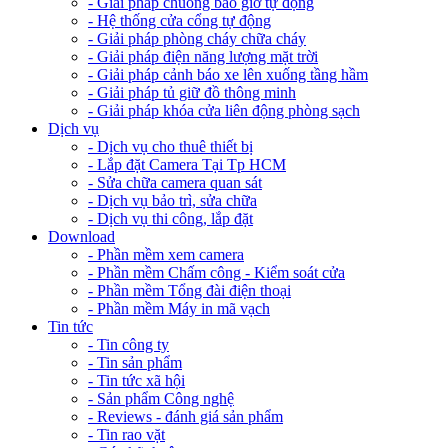
- Giải pháp chuông báo giờ tự động
- Hệ thống cửa cổng tự động
- Giải pháp phòng cháy chữa cháy
- Giải pháp điện năng lượng mặt trời
- Giải pháp cảnh báo xe lên xuống tầng hầm
- Giải pháp tủ giữ đồ thông minh
- Giải pháp khóa cửa liên động phòng sạch
Dịch vụ
- Dịch vụ cho thuê thiết bị
- Lắp đặt Camera Tại Tp HCM
- Sửa chữa camera quan sát
- Dịch vụ bảo trì, sửa chữa
- Dịch vụ thi công, lắp đặt
Download
- Phần mềm xem camera
- Phần mềm Chấm công - Kiểm soát cửa
- Phần mềm Tổng đài điện thoại
- Phần mềm Máy in mã vạch
Tin tức
- Tin công ty
- Tin sản phẩm
- Tin tức xã hội
- Sản phẩm Công nghệ
- Reviews - đánh giá sản phẩm
- Tin rao vặt