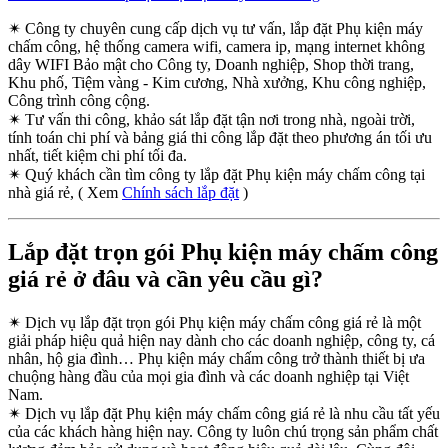
✴
Công ty chuyên cung cấp dịch vụ tư vấn, lắp đặt Phụ kiện máy
chấm công, hệ thống camera wifi, camera ip, mạng internet không
dây WIFI Bảo mật cho Công ty, Doanh nghiệp, Shop thời trang,
Khu phố, Tiệm vàng - Kim cương, Nhà xưởng, Khu công nghiệp,
Công trình công cộng.
✴
Tư vấn thi công, khảo sát lắp đặt tận nơi trong nhà, ngoài trời,
tính toán chi phí và bảng giá thi công lắp đặt theo phương án tối ưu
nhất, tiết kiệm chi phí tối đa.
✴
Quý khách cần tìm công ty lắp đặt Phụ kiện máy chấm công tại
nhà giá rẻ, ( Xem
Chính sách lắp đặt
)
Lắp đặt trọn gói Phụ kiện máy chấm công
giá rẻ ở đâu và cần yêu cầu gì?
✴
Dịch vụ lắp đặt trọn gói Phụ kiện máy chấm công giá rẻ là một
giải pháp hiệu quả hiện nay dành cho các doanh nghiệp, công ty, cá
nhân, hộ gia đình… Phụ kiện máy chấm công trở thành thiết bị ưa
chuộng hàng đầu của mọi gia đình và các doanh nghiệp tại Việt
Nam.
✴
Dịch vụ lắp đặt Phụ kiện máy chấm công giá rẻ là nhu cầu tất yếu
của các khách hàng hiện nay. Công ty luôn chú trọng sản phẩm chất