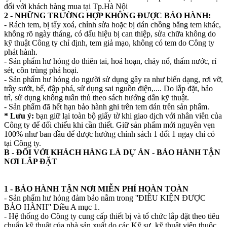
đối với khách hàng mua tại Tp.Hà Nội
2 - NHỮNG TRƯỜNG HỢP KHÔNG ĐƯỢC BẢO HÀNH:
- Rách tem, bị tẩy xoá, chỉnh sửa hoặc bị dán chồng bằng tem khác,
không rõ ngày tháng, có dấu hiệu bị can thiệp, sửa chữa không do
kỹ thuật Công ty chỉ định, tem giả mạo, không có tem do Công ty
phát hành.
- Sản phẩm hư hỏng do thiên tai, hoả hoạn, cháy nổ, thấm nước, rỉ
sét, côn trùng phá hoại.
- Sản phẩm hư hỏng do người sử dụng gây ra như biến dạng, rơi vỡ,
trầy sướt, bể, đập phá, sử dụng sai nguồn điện,.... Do lắp đặt, bảo
trì, sử dụng không tuân thủ theo sách hướng dẫn kỹ thuật.
- Sản phẩm đã hết hạn bảo hành ghi trên tem dán trên sản phẩm.
* Lưu ý:
bạn giữ lại toàn bộ giấy tờ khi giao dịch với nhân viên của
Công ty để đối chiếu khi cần thiết. Giữ sản phẩm mới nguyên vẹn
100% như ban đầu để được hưởng chính sách 1 đổi 1 ngay chỉ có
tại Công ty.
B - ĐỐI VỚI KHÁCH HÀNG LÀ DỰ ÁN - BẢO HÀNH TẬN
NƠI LẮP ĐẶT
1 - BẢO HÀNH TẬN NƠI MIỄN PHÍ HOÀN TOÀN
- Sản phẩm hư hỏng đảm bảo nằm trong ''ĐIỀU KIỆN ĐƯỢC
BẢO HÀNH'' Điều A mục 1.
- Hệ thống do Công ty cung cấp thiết bị và tổ chức lắp đặt theo tiêu
chuẩn kỹ thuật của nhà sản xuất do các Kỹ sư, kỹ thuật viên thuộc