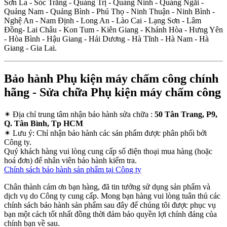
Sơn La - Sóc Trăng - Quảng Trị - Quảng Ninh - Quảng Ngãi -
Quảng Nam - Quảng Bình - Phú Thọ - Ninh Thuận - Ninh Bình -
Nghệ An - Nam Định - Long An - Lào Cai - Lạng Sơn - Lâm
Đồng- Lai Châu - Kon Tum - Kiên Giang - Khánh Hòa - Hưng Yên
- Hòa Bình - Hậu Giang - Hải Dương - Hà Tĩnh - Hà Nam - Hà
Giang - Gia Lai.
Bảo hành Phụ kiện máy chấm công chính
hãng - Sửa chữa Phụ kiện máy chấm công
✴
Địa chỉ trung tâm nhận bảo hành sửa chữa :
50 Tân Trang, P9,
Q. Tân Bình, Tp HCM
✴
Lưu ý:
Chỉ nhận bảo hành các sản phẩm được phân phối bởi
Công ty.
Quý khách hàng vui lòng cung cấp số điện thoại mua hàng (hoặc
hoá đơn) để nhân viên bảo hành kiểm tra.
Chính sách bảo hành sản phẩm tại Công ty
Chân thành cám ơn bạn hàng, đã tin tưởng sử dụng sản phẩm và
dịch vụ do Công ty cung cấp. Mong bạn hàng vui lòng tuân thủ các
chính sách bảo hành sản phẩm sau đây để chúng tôi được phục vụ
bạn một cách tốt nhất đồng thời đảm bảo quyền lợi chính đáng của
chính bạn về sau.