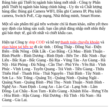
Bảng báo giá Thiết bị ngành bán hàng mới nhất - Công ty Phân
phối Thiết bị ngành bán hàng chính hãng - Uy tín và Chất lượng
hàng đầu: Bảng giá Camera WIFI, Đầu ghi Camera IP, Phụ kiện
camera, Switch PoE, Cáp mạng, Nhà thông minh, Smart Home.
Một số sản phẩm thì giá trên website chỉ là tham khảo, niêm yết theo
quy định của hãng sản xuất. bạn cần phải đăng nhập mới nhìn thấy
giá bán thực tế, giá tốt nhất và chiết khấu cao.
Hiện tại Công ty
ship COD
và hỗ trợ
thanh toán chuyển khoản
và
giao hàng tại bến xe
đi các tỉnh.
: Đồng Tháp - Đồng Nai - Điện
Biên - Đắk Nông - Đắk Lắk - Cao Bằng - Cà Mau - Bình Thuận -
Bình Phước - Bình Dương - Bình Định - Bến Tre - Bắc Ninh - Bạc
Liêu - Bắc Kạn - Bắc Giang - Bà Rịa - Vũng Tàu - An Giang - Hà
Nội - Hải Phòng - Đà Nẵng - Cần Thơ - Phú Yên - Yên Bái - Vĩnh
Phúc - Vĩnh Long - Tuyên Quang - Trà Vinh - Tiền Giang - Thừa
Thiên Huế - Thanh Hóa - Thái Nguyên - Thái Bình - Tây Ninh -
Sơn La - Sóc Trăng - Quảng Trị - Quảng Ninh - Quảng Ngãi -
Quảng Nam - Quảng Bình - Phú Thọ - Ninh Thuận - Ninh Bình -
Nghệ An - Nam Định - Long An - Lào Cai - Lạng Sơn - Lâm
Đồng- Lai Châu - Kon Tum - Kiên Giang - Khánh Hòa - Hưng Yên
- Hòa Bình - Hậu Giang - Hải Dương - Hà Tĩnh - Hà Nam - Hà
Giang - Gia Lai.