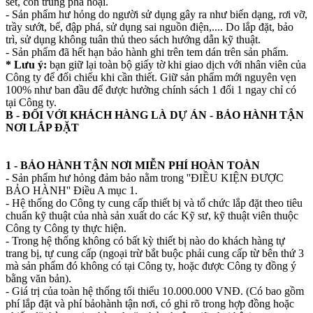
sét, côn trùng phá hoại.
- Sản phẩm hư hỏng do người sử dụng gây ra như biến dạng, rơi vỡ,
trầy sướt, bể, đập phá, sử dụng sai nguồn điện,.... Do lắp đặt, bảo
trì, sử dụng không tuân thủ theo sách hướng dẫn kỹ thuật.
- Sản phẩm đã hết hạn bảo hành ghi trên tem dán trên sản phẩm.
* Lưu ý:
bạn giữ lại toàn bộ giấy tờ khi giao dịch với nhân viên của
Công ty để đối chiếu khi cần thiết. Giữ sản phẩm mới nguyên vẹn
100% như ban đầu để được hưởng chính sách 1 đổi 1 ngay chỉ có
tại Công ty.
B - ĐỐI VỚI KHÁCH HÀNG LÀ DỰ ÁN - BẢO HÀNH TẬN
NƠI LẮP ĐẶT
1 - BẢO HÀNH TẬN NƠI MIỄN PHÍ HOÀN TOÀN
- Sản phẩm hư hỏng đảm bảo nằm trong ''ĐIỀU KIỆN ĐƯỢC
BẢO HÀNH'' Điều A mục 1.
- Hệ thống do Công ty cung cấp thiết bị và tổ chức lắp đặt theo tiêu
chuẩn kỹ thuật của nhà sản xuất do các Kỹ sư, kỹ thuật viên thuộc
Công ty Công ty thực hiện.
- Trong hệ thống không có bất kỳ thiết bị nào do khách hàng tự
trang bị, tự cung cấp (ngoại trừ bắt buộc phải cung cấp từ bên thứ 3
mà sản phẩm đó không có tại Công ty, hoặc được Công ty đồng ý
bằng văn bản).
- Giá trị của toàn hệ thống tối thiểu 10.000.000 VNĐ. (Có bao gồm
phí lắp đặt và phí bảohành tận nơi, có ghi rõ trong hợp đồng hoặc