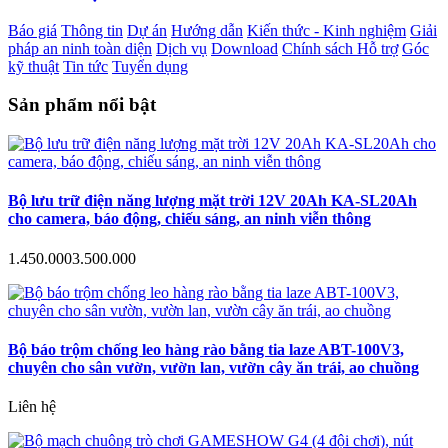
Báo giá
Thông tin
Dự án
Hướng dẫn
Kiến thức - Kinh nghiệm
Giải
pháp an ninh toàn diện
Dịch vụ
Download
Chính sách Hỗ trợ
Góc
kỹ thuật
Tin tức
Tuyển dụng
Sản phẩm nổi bật
Bộ lưu trữ điện năng lượng mặt trời 12V 20Ah KA-SL20Ah
cho camera, báo động, chiếu sáng, an ninh viễn thông
1.450.000
3.500.000
Bộ báo trộm chống leo hàng rào bằng tia laze ABT-100V3,
chuyên cho sân vườn, vườn lan, vườn cây ăn trái, ao chuồng
Liên hệ