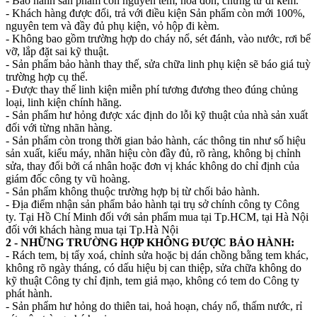
- Bảo hành sản phẩm còn nguyên tem, hoá đơn, chứng từ đi kèm.
- Khách hàng được đổi, trả với điều kiện Sản phẩm còn mới 100%,
nguyên tem và đầy đủ phụ kiện, vỏ hộp đi kèm.
- Không bao gồm trường hợp do cháy nổ, sét đánh, vào nước, rơi bể
vỡ, lắp đặt sai kỹ thuật.
- Sản phẩm bảo hành thay thế, sửa chữa linh phụ kiện sẽ báo giá tuỳ
trường hợp cụ thể.
- Được thay thế linh kiện miễn phí tương đương theo đúng chủng
loại, linh kiện chính hãng.
- Sản phẩm hư hỏng được xác định do lỗi kỹ thuật của nhà sản xuất
đối với từng nhãn hàng.
- Sản phẩm còn trong thời gian bảo hành, các thông tin như số hiệu
sản xuất, kiểu máy, nhãn hiệu còn đầy đủ, rõ ràng, không bị chỉnh
sửa, thay đổi bởi cá nhân hoặc đơn vị khác không do chỉ định của
giám đốc công ty vũ hoàng.
- Sản phẩm không thuộc trường hợp bị từ chối bảo hành.
- Địa điểm nhận sản phẩm bảo hành tại trụ sở chính công ty Công
ty. Tại Hồ Chí Minh đối với sản phẩm mua tại Tp.HCM, tại Hà Nội
đối với khách hàng mua tại Tp.Hà Nội
2 - NHỮNG TRƯỜNG HỢP KHÔNG ĐƯỢC BẢO HÀNH:
- Rách tem, bị tẩy xoá, chỉnh sửa hoặc bị dán chồng bằng tem khác,
không rõ ngày tháng, có dấu hiệu bị can thiệp, sửa chữa không do
kỹ thuật Công ty chỉ định, tem giả mạo, không có tem do Công ty
phát hành.
- Sản phẩm hư hỏng do thiên tai, hoả hoạn, cháy nổ, thấm nước, rỉ