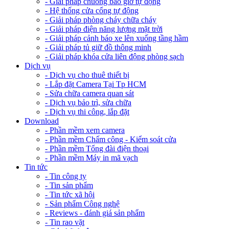
- Giải pháp chuông báo giờ tự động
- Hệ thống cửa cổng tự động
- Giải pháp phòng cháy chữa cháy
- Giải pháp điện năng lượng mặt trời
- Giải pháp cảnh báo xe lên xuống tầng hầm
- Giải pháp tủ giữ đồ thông minh
- Giải pháp khóa cửa liên động phòng sạch
Dịch vụ
- Dịch vụ cho thuê thiết bị
- Lắp đặt Camera Tại Tp HCM
- Sửa chữa camera quan sát
- Dịch vụ bảo trì, sửa chữa
- Dịch vụ thi công, lắp đặt
Download
- Phần mềm xem camera
- Phần mềm Chấm công - Kiểm soát cửa
- Phần mềm Tổng đài điện thoại
- Phần mềm Máy in mã vạch
Tin tức
- Tin công ty
- Tin sản phẩm
- Tin tức xã hội
- Sản phẩm Công nghệ
- Reviews - đánh giá sản phẩm
- Tin rao vặt