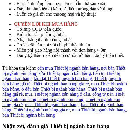
- Bảo hành bằng tem theo tiêu chuẩn nhà sản xuất.
- Đầy đủ phụ kiện đi kèm, tài liệu hướng dẫn sử dụng.
- Luôn có giá tốt cho thương mại và kỹ thuật
QUYỀN LỢI KHI MUA HÀNG
- Có ship COD toàn quốc.
- Kiểm tra sản phẩm tại nhà.
- Nhận hàng thanh toán tại nhà.
- Có lắp đặt tận nơi với chi phí thỏa thuận.
- Miễn phí giao hàng nội thành với đơn hàng > 3tr.
- Đăng ký thành viên để có cơ hội trở thành đại lý thân thiết.
Từ khóa tìm kiếm:
cần mua Thiết bị ngành bán hàng
,
nơi bán Thiết
bị ngành bán hàng
,
sửa Thiết bị ngành bán hàng
,
bảo trì Thiết bị
ngành bán hàng
,
lắp đặt Thiết bị ngành bán hàng
,
Thiết bị ngành
bán hàng giá rẻ
,
Thiết bị ngành bán hàng giá rẻ
,
mua Thiết bị ngành
bán hàng,
ở đâu bán Thiết bị ngành bán hàng
,
Thiết bị ngành bán
hàng giá rẻ
,
mua Thiết bị ngành bán hàng ở đâu
,
công ty bán Thiết
bị ngành bán hàng,
Thiết bị ngành bán hàng
,
Thiết bị ngành bán
hàng giá rẻ
,
mua Thiết bị ngành bán hàng
,
bán Thiết bị ngành bán
hàng
,
Thiết bị ngành bán hàng giá rẻ
,
mua Thiết bị ngành bán hàng
,
bán Thiết bị ngành bán hàng
Nhận xét, đánh giá Thiết bị ngành bán hàng