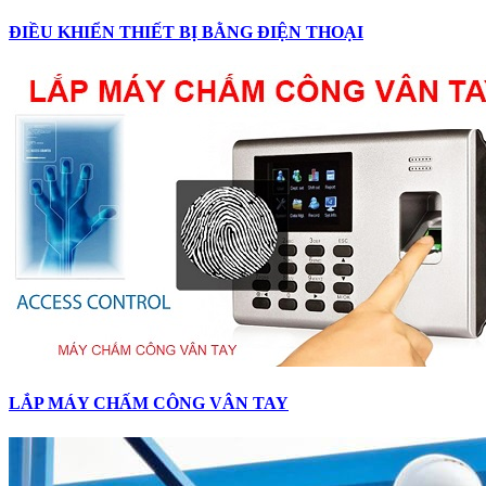
ĐIỀU KHIỂN THIẾT BỊ BẰNG ĐIỆN THOẠI
LẮP MÁY CHẤM CÔNG VÂN TAY