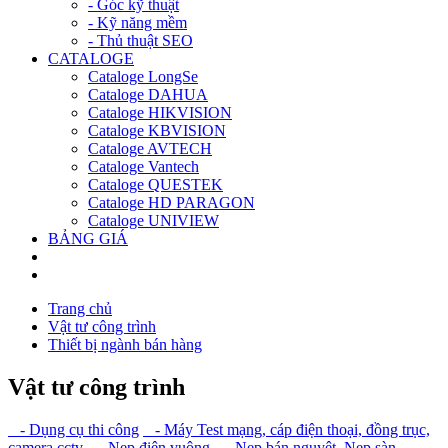
- Góc kỹ thuật
- Kỹ năng mềm
- Thủ thuật SEO
CATALOGE
Cataloge LongSe
Cataloge DAHUA
Cataloge HIKVISION
Cataloge KBVISION
Cataloge AVTECH
Cataloge Vantech
Cataloge QUESTEK
Cataloge HD PARAGON
Cataloge UNIVIEW
BẢNG GIÁ
Trang chủ
Vật tư công trình
Thiết bị ngành bán hàng
Vật tư công trình
- Dụng cụ thi công
- Máy Test mạng, cáp điện thoại, đồng trục,
camera cctv
- Nẹp điện vuông
- Nẹp bán nguyệt, Nẹp sàn
-