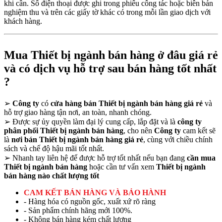
khi cần. Số điện thoại được ghi trong phiếu công tác hoặc biên bản
nghiệm thu và trên các giấy tờ khác có trong mỗi lần giao dịch với
khách hàng.
Mua Thiết bị ngành bán hàng ở đâu giá rẻ
và có dịch vụ hỗ trợ sau bán hàng tốt nhất
?
➢
Công ty
có
cửa hàng bán Thiết bị ngành bán hàng giá rẻ
và
hỗ trợ giao hàng tận nơi, an toàn, nhanh chóng.
➢
Được sự ủy quyền làm đại lý cung cấp, lắp đặt và là
công ty
phân phối Thiết bị ngành bán hàng
, cho nên
Công ty
cam kết sẽ
là
nơi bán Thiết bị ngành bán hàng giá rẻ
, cùng với chiều chính
sách và chế độ hậu mãi tốt nhất.
➢
Nhanh tay liên hệ để được hỗ trợ tốt nhất nếu bạn đang
cần mua
Thiết bị ngành bán hàng
hoặc cần tư vấn xem
Thiết bị ngành
bán hàng nào chất lượng tốt
CAM KẾT BÁN HÀNG VÀ BẢO HÀNH
- Hàng hóa có nguồn gốc, xuất xứ rõ ràng
- Sản phẩm chính hãng mới 100%.
- Không bán hàng kém chất lượng