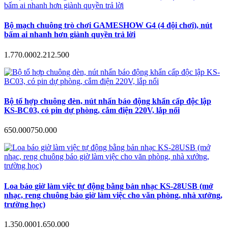
Bộ mạch chuông trò chơi GAMESHOW G4 (4 đội chơi), nút
bấm ai nhanh hơn giành quyền trả lời
1.770.000
2.212.500
Bộ tổ hợp chuông đèn, nút nhấn báo động khẩn cấp độc lập
KS-BC03, có pin dự phòng, cắm điện 220V, lắp nổi
650.000
750.000
Loa báo giờ làm việc tự động bằng bản nhạc KS-28USB (mở
nhạc, reng chuông báo giờ làm việc cho văn phòng, nhà xưởng,
trường học)
1.350.000
1.650.000