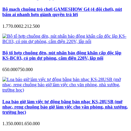
Bộ mạch chuông trò chơi GAMESHOW G4 (4 đội chơi), nút
bấm ai nhanh hơn giành quyền trả lời
1.770.000
2.212.500
Bộ tổ hợp chuông đèn, nút nhấn báo động khẩn cấp độc lập
KS-BC03, có pin dự phòng, cắm điện 220V, lắp nổi
650.000
750.000
Loa báo giờ làm việc tự động bằng bản nhạc KS-28USB (mở
nhạc, reng chuông báo giờ làm việc cho văn phòng, nhà xưởng,
trường học)
1.350.000
1.650.000