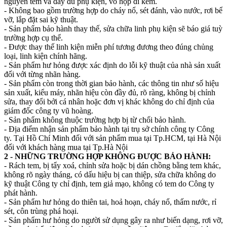
nguyên tem và đầy đủ phụ kiện, vỏ hộp đi kèm.
- Không bao gồm trường hợp do cháy nổ, sét đánh, vào nước, rơi bể
vỡ, lắp đặt sai kỹ thuật.
- Sản phẩm bảo hành thay thế, sửa chữa linh phụ kiện sẽ báo giá tuỳ
trường hợp cụ thể.
- Được thay thế linh kiện miễn phí tương đương theo đúng chủng
loại, linh kiện chính hãng.
- Sản phẩm hư hỏng được xác định do lỗi kỹ thuật của nhà sản xuất
đối với từng nhãn hàng.
- Sản phẩm còn trong thời gian bảo hành, các thông tin như số hiệu
sản xuất, kiểu máy, nhãn hiệu còn đầy đủ, rõ ràng, không bị chỉnh
sửa, thay đổi bởi cá nhân hoặc đơn vị khác không do chỉ định của
giám đốc công ty vũ hoàng.
- Sản phẩm không thuộc trường hợp bị từ chối bảo hành.
- Địa điểm nhận sản phẩm bảo hành tại trụ sở chính công ty Công
ty. Tại Hồ Chí Minh đối với sản phẩm mua tại Tp.HCM, tại Hà Nội
đối với khách hàng mua tại Tp.Hà Nội
2 - NHỮNG TRƯỜNG HỢP KHÔNG ĐƯỢC BẢO HÀNH:
- Rách tem, bị tẩy xoá, chỉnh sửa hoặc bị dán chồng bằng tem khác,
không rõ ngày tháng, có dấu hiệu bị can thiệp, sửa chữa không do
kỹ thuật Công ty chỉ định, tem giả mạo, không có tem do Công ty
phát hành.
- Sản phẩm hư hỏng do thiên tai, hoả hoạn, cháy nổ, thấm nước, rỉ
sét, côn trùng phá hoại.
- Sản phẩm hư hỏng do người sử dụng gây ra như biến dạng, rơi vỡ,