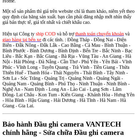
Home.
Một số sản phẩm thì giá trên website chỉ là tham khảo, niêm yết theo
quy định của hãng sản xuất. bạn cần phải đăng nhập mới nhìn thấy
giá bán thực tế, giá tốt nhất và chiết khấu cao.
Hiện tại Công ty
ship COD
và hỗ trợ
thanh toán chuyển khoản
và
giao hàng tại bến xe
đi các tỉnh.
: Đồng Tháp - Đồng Nai - Điện
Biên - Đắk Nông - Đắk Lắk - Cao Bằng - Cà Mau - Bình Thuận -
Bình Phước - Bình Dương - Bình Định - Bến Tre - Bắc Ninh - Bạc
Liêu - Bắc Kạn - Bắc Giang - Bà Rịa - Vũng Tàu - An Giang - Hà
Nội - Hải Phòng - Đà Nẵng - Cần Thơ - Phú Yên - Yên Bái - Vĩnh
Phúc - Vĩnh Long - Tuyên Quang - Trà Vinh - Tiền Giang - Thừa
Thiên Huế - Thanh Hóa - Thái Nguyên - Thái Bình - Tây Ninh -
Sơn La - Sóc Trăng - Quảng Trị - Quảng Ninh - Quảng Ngãi -
Quảng Nam - Quảng Bình - Phú Thọ - Ninh Thuận - Ninh Bình -
Nghệ An - Nam Định - Long An - Lào Cai - Lạng Sơn - Lâm
Đồng- Lai Châu - Kon Tum - Kiên Giang - Khánh Hòa - Hưng Yên
- Hòa Bình - Hậu Giang - Hải Dương - Hà Tĩnh - Hà Nam - Hà
Giang - Gia Lai.
Bảo hành Đầu ghi camera VANTECH
chính hãng - Sửa chữa Đầu ghi camera