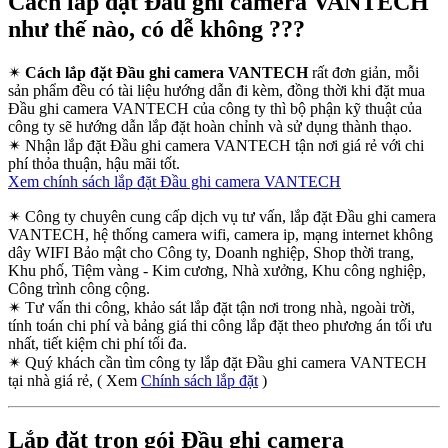
Cách lắp đặt Đầu ghi camera VANTECH
như thế nào, có dễ không ???
✴
Cách lắp đặt Đầu ghi camera VANTECH
rất đơn giản, mỗi
sản phẩm đều có tài liệu hướng dẫn đi kèm, đồng thời khi đặt mua
Đầu ghi camera VANTECH của công ty thì bộ phận kỹ thuật của
công ty sẽ hướng dẫn lắp đặt hoàn chỉnh và sử dụng thành thạo.
✴
Nhận lắp đặt Đầu ghi camera VANTECH tận nơi giá rẻ với chi
phí thỏa thuận, hậu mãi tốt.
Xem chính sách lắp đặt Đầu ghi camera VANTECH
✴
Công ty chuyên cung cấp dịch vụ tư vấn, lắp đặt Đầu ghi camera
VANTECH, hệ thống camera wifi, camera ip, mạng internet không
dây WIFI Bảo mật cho Công ty, Doanh nghiệp, Shop thời trang,
Khu phố, Tiệm vàng - Kim cương, Nhà xưởng, Khu công nghiệp,
Công trình công cộng.
✴
Tư vấn thi công, khảo sát lắp đặt tận nơi trong nhà, ngoài trời,
tính toán chi phí và bảng giá thi công lắp đặt theo phương án tối ưu
nhất, tiết kiệm chi phí tối đa.
✴
Quý khách cần tìm công ty lắp đặt Đầu ghi camera VANTECH
tại nhà giá rẻ, ( Xem
Chính sách lắp đặt
)
Lắp đặt trọn gói Đầu ghi camera