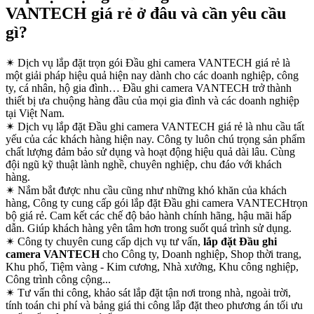
VANTECH giá rẻ ở đâu và cần yêu cầu
gì?
✴
Dịch vụ lắp đặt trọn gói Đầu ghi camera VANTECH giá rẻ là
một giải pháp hiệu quả hiện nay dành cho các doanh nghiệp, công
ty, cá nhân, hộ gia đình… Đầu ghi camera VANTECH trở thành
thiết bị ưa chuộng hàng đầu của mọi gia đình và các doanh nghiệp
tại Việt Nam.
✴
Dịch vụ lắp đặt Đầu ghi camera VANTECH giá rẻ là nhu cầu tất
yếu của các khách hàng hiện nay. Công ty luôn chú trọng sản phẩm
chất lượng đảm bảo sử dụng và hoạt động hiệu quả dài lâu. Cùng
đội ngũ kỹ thuật lành nghề, chuyên nghiệp, chu đáo với khách
hàng.
✴
Nắm bắt được nhu cầu cũng như những khó khăn của khách
hàng, Công ty cung cấp gói lắp đặt Đầu ghi camera VANTECHtrọn
bộ giá rẻ. Cam kết các chế độ bảo hành chính hãng, hậu mãi hấp
dẫn. Giúp khách hàng yên tâm hơn trong suốt quá trình sử dụng.
✴
Công ty chuyên cung cấp dịch vụ tư vấn,
lắp đặt Đầu ghi
camera VANTECH
cho Công ty, Doanh nghiệp, Shop thời trang,
Khu phố, Tiệm vàng - Kim cương, Nhà xưởng, Khu công nghiệp,
Công trình công cộng...
✴
Tư vấn thi công, khảo sát lắp đặt tận nơi trong nhà, ngoài trời,
tính toán chi phí và bảng giá thi công lắp đặt theo phương án tối ưu