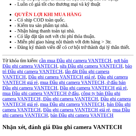
- Luôn có giá tốt cho thương mại và kỹ thuật
QUYỀN LỢI KHI MUA HÀNG
- Có ship COD toàn quốc.
- Kiểm tra sản phẩm tại nhà.
- Nhận hàng thanh toán tại nhà.
- Có lắp đặt tận nơi với chi phí thỏa thuận.
- Miễn phí giao hàng nội thành với đơn hàng > 3tr.
- Đăng ký thành viên để có cơ hội trở thành đại lý thân thiết.
Từ khóa tìm kiếm:
cần mua Đầu ghi camera VANTECH
,
nơi bán
Đầu ghi camera VANTECH
,
sửa Đầu ghi camera VANTECH
,
bảo
trì Đầu ghi camera VANTECH
,
lắp đặt Đầu ghi camera
VANTECH
,
Đầu ghi camera VANTECH giá rẻ
,
Đầu ghi camera
VANTECH giá rẻ
,
mua Đầu ghi camera VANTECH,
ở đâu bán
Đầu ghi camera VANTECH
,
Đầu ghi camera VANTECH giá rẻ
,
mua Đầu ghi camera VANTECH ở đâu
,
công ty bán Đầu ghi
camera VANTECH,
Đầu ghi camera VANTECH
,
Đầu ghi camera
VANTECH giá rẻ
,
mua Đầu ghi camera VANTECH
,
bán Đầu ghi
camera VANTECH
,
Đầu ghi camera VANTECH giá rẻ
,
mua Đầu
ghi camera VANTECH
,
bán Đầu ghi camera VANTECH
Nhận xét, đánh giá Đầu ghi camera VANTECH