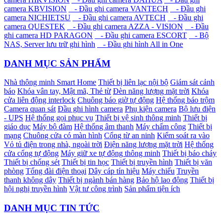
camera KBVISION
- Đầu ghi camera VANTECH
- Đầu ghi
camera NICHIETSU
- Đầu ghi camera AVTECH
- Đầu ghi
camera QUESTEK
- Đầu ghi camera AZZA - VISION
- Đầu
ghi camera HD PARAGON
- Đầu ghi camera ESCORT
- Bộ
NAS, Server lưu trữ ghi hình
- Đầu ghi hình All in One
DANH MỤC SẢN PHẨM
Nhà thông minh Smart Home
Thiết bị liên lạc nội bộ
Giám sát cảnh
báo
Khóa vân tay, Mật mã, Thẻ từ
Đèn năng lượng mặt trời
Khóa
cửa liên động interlock
Chuông báo giờ tự động
Hệ thống báo trộm
Camera quan sát
Đầu ghi hình camera
Phụ kiện camera
Bộ lưu điện
- UPS
Hệ thống gọi phục vụ
Thiết bị vệ sinh thông minh
Thiết bị
giáo dục
Máy bộ đàm
Hệ thống âm thanh
Máy chấm công
Thiết bị
mạng
Chuông cửa có màn hình
Cổng từ an ninh
Kiểm soát ra vào
Vỏ tủ điện trong nhà, ngoài trời
Điện năng lượng mặt trời
Hệ thống
cửa cổng tự động
Máy giữ xe tự động thông minh
Thiết bị báo cháy
Thiết bị chống sét
Thiết bị tin học
Thiết bị truyền hình
Thiết bị văn
phòng
Tổng đài điện thoại
Dây cáp tín hiệu
Máy chiếu
Truyền
thanh không dây
Thiết bị ngành bán hàng
Bảo hộ lao động
Thiết bị
hội nghị truyền hình
Vật tư công trình
Sản phẩm tiện ích
DANH MỤC TIN TỨC