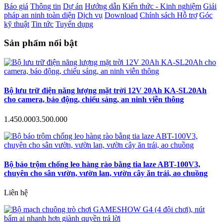
Báo giá
Thông tin
Dự án
Hướng dẫn
Kiến thức - Kinh nghiệm
Giải
pháp an ninh toàn diện
Dịch vụ
Download
Chính sách Hỗ trợ
Góc
kỹ thuật
Tin tức
Tuyển dụng
Sản phẩm nổi bật
Bộ lưu trữ điện năng lượng mặt trời 12V 20Ah KA-SL20Ah
cho camera, báo động, chiếu sáng, an ninh viễn thông
1.450.000
3.500.000
Bộ báo trộm chống leo hàng rào bằng tia laze ABT-100V3,
chuyên cho sân vườn, vườn lan, vườn cây ăn trái, ao chuồng
Liên hệ