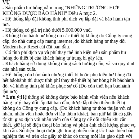
VỤ
- Sản phẩm hư hỏng nằm trong ''NHỮNG TRƯỜNG HỢP
KHÔNG ĐƯỢC BẢO HÀNH'' Điều A mục 2.
- Hệ thống lắp đặt không tính phí dịch vụ lắp đặt và bảo hành tận
nơi.
- Hệ thống có giá trị nhỏ dưới 5.000.000 vnđ.
- Không bảo hành hư hỏng do các thiết bị không do Công ty cung
cấp, do nhà cung cấp mạng internet ,do khách hàng tự thay đổi
Modem hay Reset cài đặt ban đầu.
- Có tính phí dịch vụ và phí thay thế linh kiện nếu sản phẩm hư
hỏng do thiết bị của khách hàng tự trang bị gây lên.
- Khách hàng sử dụng không đúng sách hướng dẫn, và sai quy định
của nhà sản xuất.
- Hệ thống còn bảohành nhưng thiết bị hoặc phụ kiện hư hỏng đã
hết bảohành thì được tính phí thay thế thiết bị hư hỏng hết bảohành
đó, và không tính phí khắc phục sự cố (Do còn thời hạn bảohành
tận nơi).
* Lưu ý:
Hệ thống sẽ không được bảo hành vĩnh viễn nếu khách
hàng tự ý thay đổi lắp đặt ban đầu, được lắp thêm thêm thiết bị
không do Công ty cung cấp. (Do khách hàng tự thỏa thuận với cá
nhân, nhân viên hoặc đơn vị lắp thêm khác). bạn giữ lại tất cả giấy
tờ khi giao dịch với nhân viên của Công ty để đối chiếu khi cần
thiết, giữ lại số điện thoại báo hỏng và phản ánh chất lượng phục vụ
khi cần. Số điện thoại được ghi trong phiếu công tác hoặc biên bản
nghiệm thu và trên các giấy tờ khác có trong mỗi lần giao dịch với