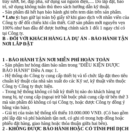
trầy sướt, bể, đập phá, sử dụng sai nguồn điện,.... Do lắp đặt, bảo
trì, sử dụng không tuân thủ theo sách hướng dẫn kỹ thuật.
- Sản phẩm đã hết hạn bảo hành ghi trên tem dán trên sản phẩm.
* Lưu ý:
bạn giữ lại toàn bộ giấy tờ khi giao dịch với nhân viên của
Công ty để đối chiếu khi cần thiết. Giữ sản phẩm mới nguyên vẹn
100% như ban đầu để được hưởng chính sách 1 đổi 1 ngay chỉ có
tại Công ty.
B - ĐỐI VỚI KHÁCH HÀNG LÀ DỰ ÁN - BẢO HÀNH TẬN
NƠI LẮP ĐẶT
1 - BẢO HÀNH TẬN NƠI MIỄN PHÍ HOÀN TOÀN
- Sản phẩm hư hỏng đảm bảo nằm trong ''ĐIỀU KIỆN ĐƯỢC
BẢO HÀNH'' Điều A mục 1.
- Hệ thống do Công ty cung cấp thiết bị và tổ chức lắp đặt theo tiêu
chuẩn kỹ thuật của nhà sản xuất do các Kỹ sư, kỹ thuật viên thuộc
Công ty Công ty thực hiện.
- Trong hệ thống không có bất kỳ thiết bị nào do khách hàng tự
trang bị, tự cung cấp (ngoại trừ bắt buộc phải cung cấp từ bên thứ 3
mà sản phẩm đó không có tại Công ty, hoặc được Công ty đồng ý
bằng văn bản).
- Giá trị của toàn hệ thống tối thiểu 10.000.000 VNĐ. (Có bao gồm
phí lắp đặt và phí bảohành tận nơi, có ghi rõ trong hợp đồng hoặc
phiếu đặt hàng, giao hàng hoặc thỏa thuận giữa hai bên).
2 - KHÔNG ĐƯỢC BẢO HÀNH HOẶC CÓ TÍNH PHÍ DỊCH