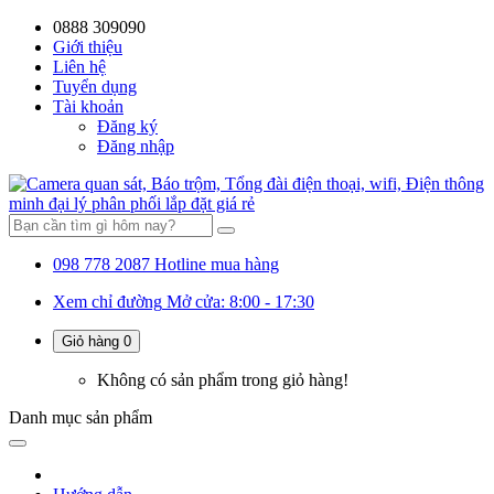
0888 309090
59%
20%
13%
18%
10%
28%
21%
Giới thiệu
Liên hệ
OFF
OFF
OFF
OFF
OFF
OFF
OFF
Tuyển dụng
Tài khoản
Đăng ký
Đăng nhập
098 778 2087
Hotline mua hàng
Xem chỉ đường
Mở cửa: 8:00 - 17:30
Giỏ hàng
0
Không có sản phẩm trong giỏ hàng!
Danh mục
sản phẩm