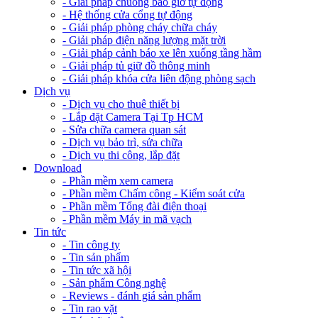
- Giải pháp chuông báo giờ tự động
- Hệ thống cửa cổng tự động
- Giải pháp phòng cháy chữa cháy
- Giải pháp điện năng lượng mặt trời
- Giải pháp cảnh báo xe lên xuống tầng hầm
- Giải pháp tủ giữ đồ thông minh
- Giải pháp khóa cửa liên động phòng sạch
Dịch vụ
- Dịch vụ cho thuê thiết bị
- Lắp đặt Camera Tại Tp HCM
- Sửa chữa camera quan sát
- Dịch vụ bảo trì, sửa chữa
- Dịch vụ thi công, lắp đặt
Download
- Phần mềm xem camera
- Phần mềm Chấm công - Kiểm soát cửa
- Phần mềm Tổng đài điện thoại
- Phần mềm Máy in mã vạch
Tin tức
- Tin công ty
- Tin sản phẩm
- Tin tức xã hội
- Sản phẩm Công nghệ
- Reviews - đánh giá sản phẩm
- Tin rao vặt