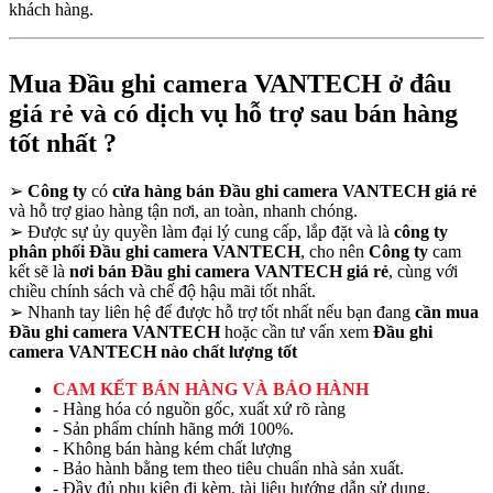
khách hàng.
Mua Đầu ghi camera VANTECH ở đâu
giá rẻ và có dịch vụ hỗ trợ sau bán hàng
tốt nhất ?
➢
Công ty
có
cửa hàng bán Đầu ghi camera VANTECH giá rẻ
và hỗ trợ giao hàng tận nơi, an toàn, nhanh chóng.
➢
Được sự ủy quyền làm đại lý cung cấp, lắp đặt và là
công ty
phân phối Đầu ghi camera VANTECH
, cho nên
Công ty
cam
kết sẽ là
nơi bán Đầu ghi camera VANTECH giá rẻ
, cùng với
chiều chính sách và chế độ hậu mãi tốt nhất.
➢
Nhanh tay liên hệ để được hỗ trợ tốt nhất nếu bạn đang
cần mua
Đầu ghi camera VANTECH
hoặc cần tư vấn xem
Đầu ghi
camera VANTECH nào chất lượng tốt
CAM KẾT BÁN HÀNG VÀ BẢO HÀNH
- Hàng hóa có nguồn gốc, xuất xứ rõ ràng
- Sản phẩm chính hãng mới 100%.
- Không bán hàng kém chất lượng
- Bảo hành bằng tem theo tiêu chuẩn nhà sản xuất.
- Đầy đủ phụ kiện đi kèm, tài liệu hướng dẫn sử dụng.