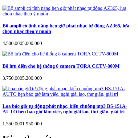
Bộ ampli có tính năng hẹn giờ phát nhạc tự động AZ365, lựa
chọn nhạc theo ý muốn
4.500.000
5.000.000
Bộ lưu điện cho hệ thống 8 camera TORA CCTV-800M
3.750.000
5.200.000
Loa báo giờ tự động phát nhạc, kiểu chuông mp3 BS-151A-
AUTO hẹn báo giờ làm việc, nghỉ giải lao, thư giãn, giải trí
1.550.000
1.950.000