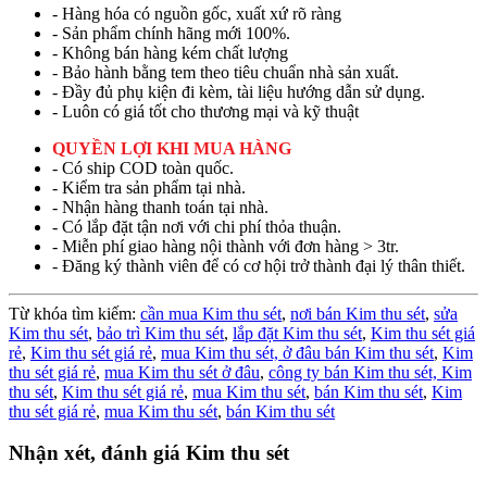
- Hàng hóa có nguồn gốc, xuất xứ rõ ràng
- Sản phẩm chính hãng mới 100%.
- Không bán hàng kém chất lượng
- Bảo hành bằng tem theo tiêu chuẩn nhà sản xuất.
- Đầy đủ phụ kiện đi kèm, tài liệu hướng dẫn sử dụng.
- Luôn có giá tốt cho thương mại và kỹ thuật
QUYỀN LỢI KHI MUA HÀNG
- Có ship COD toàn quốc.
- Kiểm tra sản phẩm tại nhà.
- Nhận hàng thanh toán tại nhà.
- Có lắp đặt tận nơi với chi phí thỏa thuận.
- Miễn phí giao hàng nội thành với đơn hàng > 3tr.
- Đăng ký thành viên để có cơ hội trở thành đại lý thân thiết.
Từ khóa tìm kiếm:
cần mua Kim thu sét
,
nơi bán Kim thu sét
,
sửa
Kim thu sét
,
bảo trì Kim thu sét
,
lắp đặt Kim thu sét
,
Kim thu sét giá
rẻ
,
Kim thu sét giá rẻ
,
mua Kim thu sét,
ở đâu bán Kim thu sét
,
Kim
thu sét giá rẻ
,
mua Kim thu sét ở đâu
,
công ty bán Kim thu sét,
Kim
thu sét
,
Kim thu sét giá rẻ
,
mua Kim thu sét
,
bán Kim thu sét
,
Kim
thu sét giá rẻ
,
mua Kim thu sét
,
bán Kim thu sét
Nhận xét, đánh giá Kim thu sét