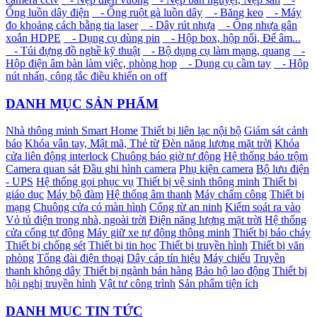
Ống luồn dây điện
- Ống ruột gà luồn dây
- Băng keo
- Máy
đo khoảng cách bằng tia laser
- Dây rút nhựa
- Ống nhựa gân
xoắn HDPE
- Dụng cụ dùng pin
- Hộp box, hộp nối, Đế âm...
- Túi đựng đồ nghề kỹ thuật
- Bộ dụng cụ làm mạng, quang
-
Hộp điện âm bàn làm việc, phòng họp
- Dụng cụ cầm tay
- Hộp
nút nhấn, công tắc điều khiển on off
DANH MỤC SẢN PHẨM
Nhà thông minh Smart Home
Thiết bị liên lạc nội bộ
Giám sát cảnh
báo
Khóa vân tay, Mật mã, Thẻ từ
Đèn năng lượng mặt trời
Khóa
cửa liên động interlock
Chuông báo giờ tự động
Hệ thống báo trộm
Camera quan sát
Đầu ghi hình camera
Phụ kiện camera
Bộ lưu điện
- UPS
Hệ thống gọi phục vụ
Thiết bị vệ sinh thông minh
Thiết bị
giáo dục
Máy bộ đàm
Hệ thống âm thanh
Máy chấm công
Thiết bị
mạng
Chuông cửa có màn hình
Cổng từ an ninh
Kiểm soát ra vào
Vỏ tủ điện trong nhà, ngoài trời
Điện năng lượng mặt trời
Hệ thống
cửa cổng tự động
Máy giữ xe tự động thông minh
Thiết bị báo cháy
Thiết bị chống sét
Thiết bị tin học
Thiết bị truyền hình
Thiết bị văn
phòng
Tổng đài điện thoại
Dây cáp tín hiệu
Máy chiếu
Truyền
thanh không dây
Thiết bị ngành bán hàng
Bảo hộ lao động
Thiết bị
hội nghị truyền hình
Vật tư công trình
Sản phẩm tiện ích
DANH MỤC TIN TỨC