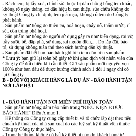
- Rách tem, bị tẩy xoá, chỉnh sửa hoặc bị dán chồng bằng tem khác,
không rõ ngày tháng, có dấu hiệu bị can thiệp, sửa chữa không do
kỹ thuật Công ty chỉ định, tem giả mạo, không có tem do Công ty
phát hành.
- Sản phẩm hư hỏng do thiên tai, hoả hoạn, cháy nổ, thấm nước, rỉ
sét, côn trùng phá hoại.
- Sản phẩm hư hỏng do người sử dụng gây ra như biến dạng, rơi vỡ,
trầy sướt, bể, đập phá, sử dụng sai nguồn điện,.... Do lắp đặt, bảo
trì, sử dụng không tuân thủ theo sách hướng dẫn kỹ thuật.
- Sản phẩm đã hết hạn bảo hành ghi trên tem dán trên sản phẩm.
* Lưu ý:
bạn giữ lại toàn bộ giấy tờ khi giao dịch với nhân viên của
Công ty để đối chiếu khi cần thiết. Giữ sản phẩm mới nguyên vẹn
100% như ban đầu để được hưởng chính sách 1 đổi 1 ngay chỉ có
tại Công ty.
B - ĐỐI VỚI KHÁCH HÀNG LÀ DỰ ÁN - BẢO HÀNH TẬN
NƠI LẮP ĐẶT
1 - BẢO HÀNH TẬN NƠI MIỄN PHÍ HOÀN TOÀN
- Sản phẩm hư hỏng đảm bảo nằm trong ''ĐIỀU KIỆN ĐƯỢC
BẢO HÀNH'' Điều A mục 1.
- Hệ thống do Công ty cung cấp thiết bị và tổ chức lắp đặt theo tiêu
chuẩn kỹ thuật của nhà sản xuất do các Kỹ sư, kỹ thuật viên thuộc
Công ty Công ty thực hiện.
- Trong hệ thống không có bất kỳ thiết bị nào do khách hàng tự