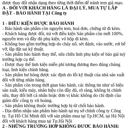
được thay đổi nhận dạng theo từng thời điểm để tránh tem giả mạo.
A - ĐỐI VỚI KHÁCH HÀNG LÀ ĐẠI LÝ, MUA TỰ LẮP
ĐẶT - BẢO HÀNH TẠI Công ty
1 - ĐIỀU KIỆN ĐƯỢC BẢO HÀNH
- Bảo hành sản phẩm còn nguyên tem, hoá đơn, chứng từ đi kèm.
- Khách hàng được đổi, trả với điều kiện Sản phẩm còn mới 100%,
nguyên tem và đầy đủ phụ kiện, vỏ hộp đi kèm.
- Không bao gồm trường hợp do cháy nổ, sét đánh, vào nước, rơi bể
vỡ, lắp đặt sai kỹ thuật.
- Sản phẩm bảo hành thay thế, sửa chữa linh phụ kiện sẽ báo giá tuỳ
trường hợp cụ thể.
- Được thay thế linh kiện miễn phí tương đương theo đúng chủng
loại, linh kiện chính hãng.
- Sản phẩm hư hỏng được xác định do lỗi kỹ thuật của nhà sản xuất
đối với từng nhãn hàng.
- Sản phẩm còn trong thời gian bảo hành, các thông tin như số hiệu
sản xuất, kiểu máy, nhãn hiệu còn đầy đủ, rõ ràng, không bị chỉnh
sửa, thay đổi bởi cá nhân hoặc đơn vị khác không do chỉ định của
giám đốc công ty vũ hoàng.
- Sản phẩm không thuộc trường hợp bị từ chối bảo hành.
- Địa điểm nhận sản phẩm bảo hành tại trụ sở chính công ty Công
ty. Tại Hồ Chí Minh đối với sản phẩm mua tại Tp.HCM, tại Hà Nội
đối với khách hàng mua tại Tp.Hà Nội
2 - NHỮNG TRƯỜNG HỢP KHÔNG ĐƯỢC BẢO HÀNH: