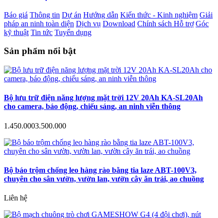
Báo giá
Thông tin
Dự án
Hướng dẫn
Kiến thức - Kinh nghiệm
Giải
pháp an ninh toàn diện
Dịch vụ
Download
Chính sách Hỗ trợ
Góc
kỹ thuật
Tin tức
Tuyển dụng
Sản phẩm nổi bật
Bộ lưu trữ điện năng lượng mặt trời 12V 20Ah KA-SL20Ah
cho camera, báo động, chiếu sáng, an ninh viễn thông
1.450.000
3.500.000
Bộ báo trộm chống leo hàng rào bằng tia laze ABT-100V3,
chuyên cho sân vườn, vườn lan, vườn cây ăn trái, ao chuồng
Liên hệ