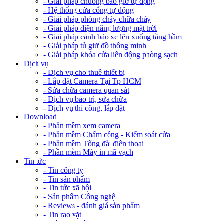
- Giải pháp chuông báo giờ tự động
- Hệ thống cửa cổng tự động
- Giải pháp phòng cháy chữa cháy
- Giải pháp điện năng lượng mặt trời
- Giải pháp cảnh báo xe lên xuống tầng hầm
- Giải pháp tủ giữ đồ thông minh
- Giải pháp khóa cửa liên động phòng sạch
Dịch vụ
- Dịch vụ cho thuê thiết bị
- Lắp đặt Camera Tại Tp HCM
- Sửa chữa camera quan sát
- Dịch vụ bảo trì, sửa chữa
- Dịch vụ thi công, lắp đặt
Download
- Phần mềm xem camera
- Phần mềm Chấm công - Kiểm soát cửa
- Phần mềm Tổng đài điện thoại
- Phần mềm Máy in mã vạch
Tin tức
- Tin công ty
- Tin sản phẩm
- Tin tức xã hội
- Sản phẩm Công nghệ
- Reviews - đánh giá sản phẩm
- Tin rao vặt