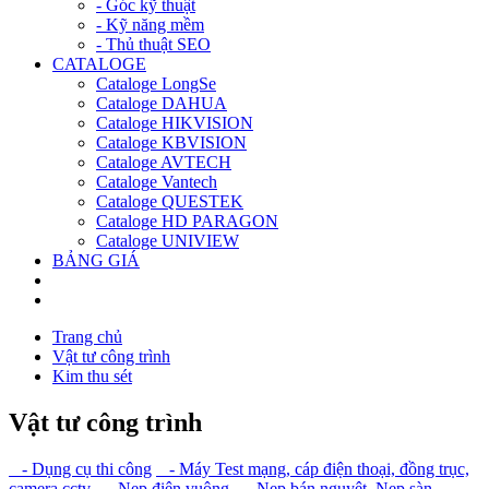
- Góc kỹ thuật
- Kỹ năng mềm
- Thủ thuật SEO
CATALOGE
Cataloge LongSe
Cataloge DAHUA
Cataloge HIKVISION
Cataloge KBVISION
Cataloge AVTECH
Cataloge Vantech
Cataloge QUESTEK
Cataloge HD PARAGON
Cataloge UNIVIEW
BẢNG GIÁ
Trang chủ
Vật tư công trình
Kim thu sét
Vật tư công trình
- Dụng cụ thi công
- Máy Test mạng, cáp điện thoại, đồng trục,
camera cctv
- Nẹp điện vuông
- Nẹp bán nguyệt, Nẹp sàn
-