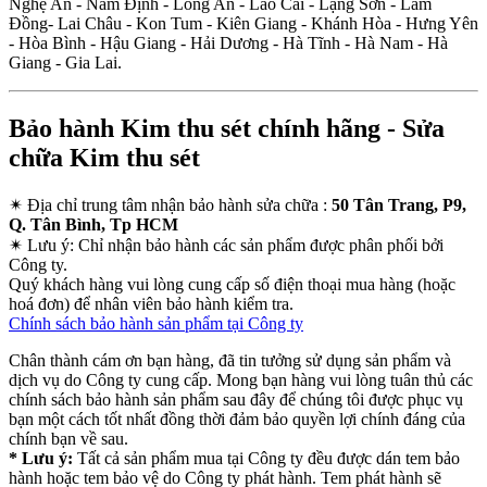
Nghệ An - Nam Định - Long An - Lào Cai - Lạng Sơn - Lâm
Đồng- Lai Châu - Kon Tum - Kiên Giang - Khánh Hòa - Hưng Yên
- Hòa Bình - Hậu Giang - Hải Dương - Hà Tĩnh - Hà Nam - Hà
Giang - Gia Lai.
Bảo hành Kim thu sét chính hãng - Sửa
chữa Kim thu sét
✴
Địa chỉ trung tâm nhận bảo hành sửa chữa :
50 Tân Trang, P9,
Q. Tân Bình, Tp HCM
✴
Lưu ý:
Chỉ nhận bảo hành các sản phẩm được phân phối bởi
Công ty.
Quý khách hàng vui lòng cung cấp số điện thoại mua hàng (hoặc
hoá đơn) để nhân viên bảo hành kiểm tra.
Chính sách bảo hành sản phẩm tại Công ty
Chân thành cám ơn bạn hàng, đã tin tưởng sử dụng sản phẩm và
dịch vụ do Công ty cung cấp. Mong bạn hàng vui lòng tuân thủ các
chính sách bảo hành sản phẩm sau đây để chúng tôi được phục vụ
bạn một cách tốt nhất đồng thời đảm bảo quyền lợi chính đáng của
chính bạn về sau.
* Lưu ý:
Tất cả sản phẩm mua tại Công ty đều được dán tem bảo
hành hoặc tem bảo vệ do Công ty phát hành. Tem phát hành sẽ