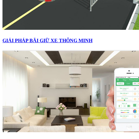
GIẢI PHÁP BÃI GIỮ XE THÔNG MINH