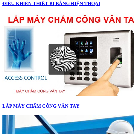
ĐIỀU KHIỂN THIẾT BỊ BẰNG ĐIỆN THOẠI
LẮP MÁY CHẤM CÔNG VÂN TAY