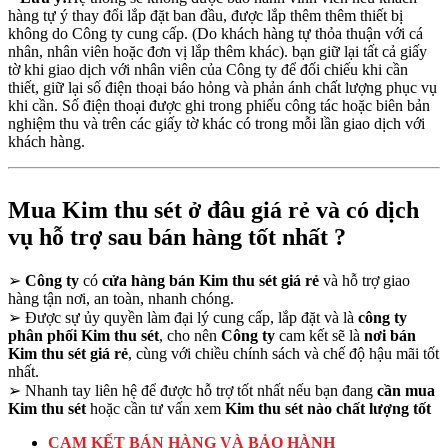
hàng tự ý thay đổi lắp đặt ban đầu, được lắp thêm thêm thiết bị
không do Công ty cung cấp. (Do khách hàng tự thỏa thuận với cá
nhân, nhân viên hoặc đơn vị lắp thêm khác). bạn giữ lại tất cả giấy
tờ khi giao dịch với nhân viên của Công ty để đối chiếu khi cần
thiết, giữ lại số điện thoại báo hỏng và phản ánh chất lượng phục vụ
khi cần. Số điện thoại được ghi trong phiếu công tác hoặc biên bản
nghiệm thu và trên các giấy tờ khác có trong mỗi lần giao dịch với
khách hàng.
Mua Kim thu sét ở đâu giá rẻ và có dịch
vụ hỗ trợ sau bán hàng tốt nhất ?
➢
Công ty
có
cửa hàng bán Kim thu sét giá rẻ
và hỗ trợ giao
hàng tận nơi, an toàn, nhanh chóng.
➢
Được sự ủy quyền làm đại lý cung cấp, lắp đặt và là
công ty
phân phối Kim thu sét
, cho nên
Công ty
cam kết sẽ là
nơi bán
Kim thu sét giá rẻ
, cùng với chiều chính sách và chế độ hậu mãi tốt
nhất.
➢
Nhanh tay liên hệ để được hỗ trợ tốt nhất nếu bạn đang
cần mua
Kim thu sét
hoặc cần tư vấn xem
Kim thu sét nào chất lượng tốt
CAM KẾT BÁN HÀNG VÀ BẢO HÀNH