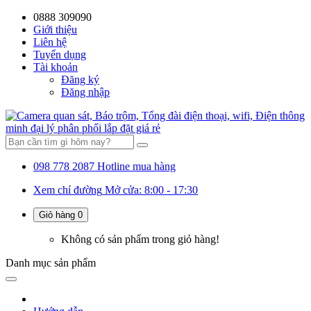
0888 309090
59%
20%
13%
18%
10%
28%
21%
Giới thiệu
Liên hệ
OFF
OFF
OFF
OFF
OFF
OFF
OFF
Tuyển dụng
Tài khoản
Đăng ký
Đăng nhập
098 778 2087
Hotline mua hàng
Xem chỉ đường
Mở cửa: 8:00 - 17:30
Giỏ hàng
0
Không có sản phẩm trong giỏ hàng!
Danh mục
sản phẩm