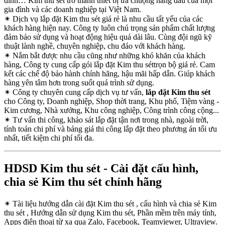
đình… Kim thu sét trở thành thiết bị ưa chuộng hàng đầu của mọi
gia đình và các doanh nghiệp tại Việt Nam.
✴
Dịch vụ lắp đặt Kim thu sét giá rẻ là nhu cầu tất yếu của các
khách hàng hiện nay. Công ty luôn chú trọng sản phẩm chất lượng
đảm bảo sử dụng và hoạt động hiệu quả dài lâu. Cùng đội ngũ kỹ
thuật lành nghề, chuyên nghiệp, chu đáo với khách hàng.
✴
Nắm bắt được nhu cầu cũng như những khó khăn của khách
hàng, Công ty cung cấp gói lắp đặt Kim thu séttrọn bộ giá rẻ. Cam
kết các chế độ bảo hành chính hãng, hậu mãi hấp dẫn. Giúp khách
hàng yên tâm hơn trong suốt quá trình sử dụng.
✴
Công ty chuyên cung cấp dịch vụ tư vấn,
lắp đặt Kim thu sét
cho Công ty, Doanh nghiệp, Shop thời trang, Khu phố, Tiệm vàng -
Kim cương, Nhà xưởng, Khu công nghiệp, Công trình công cộng...
✴
Tư vấn thi công, khảo sát lắp đặt tận nơi trong nhà, ngoài trời,
tính toán chi phí và bảng giá thi công lắp đặt theo phương án tối ưu
nhất, tiết kiệm chi phí tối đa.
HDSD Kim thu sét - Cài đặt cấu hình,
chia sẻ Kim thu sét chính hãng
✴
Tài liệu hướng dẫn cài đặt Kim thu sét , cấu hình và chia sẻ Kim
thu sét , Hướng dẫn sử dụng Kim thu sét, Phần mềm trên máy tính,
Apps điện thoại từ xa qua Zalo, Facebook, Teamviewer, Ultraview.