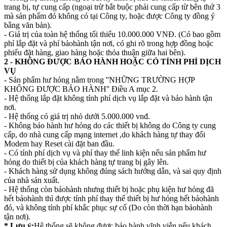
trang bị, tự cung cấp (ngoại trừ bắt buộc phải cung cấp từ bên thứ 3
mà sản phẩm đó không có tại Công ty, hoặc được Công ty đồng ý
bằng văn bản).
- Giá trị của toàn hệ thống tối thiểu 10.000.000 VNĐ. (Có bao gồm
phí lắp đặt và phí bảohành tận nơi, có ghi rõ trong hợp đồng hoặc
phiếu đặt hàng, giao hàng hoặc thỏa thuận giữa hai bên).
2 - KHÔNG ĐƯỢC BẢO HÀNH HOẶC CÓ TÍNH PHÍ DỊCH
VỤ
- Sản phẩm hư hỏng nằm trong ''NHỮNG TRƯỜNG HỢP
KHÔNG ĐƯỢC BẢO HÀNH'' Điều A mục 2.
- Hệ thống lắp đặt không tính phí dịch vụ lắp đặt và bảo hành tận
nơi.
- Hệ thống có giá trị nhỏ dưới 5.000.000 vnđ.
- Không bảo hành hư hỏng do các thiết bị không do Công ty cung
cấp, do nhà cung cấp mạng internet ,do khách hàng tự thay đổi
Modem hay Reset cài đặt ban đầu.
- Có tính phí dịch vụ và phí thay thế linh kiện nếu sản phẩm hư
hỏng do thiết bị của khách hàng tự trang bị gây lên.
- Khách hàng sử dụng không đúng sách hướng dẫn, và sai quy định
của nhà sản xuất.
- Hệ thống còn bảohành nhưng thiết bị hoặc phụ kiện hư hỏng đã
hết bảohành thì được tính phí thay thế thiết bị hư hỏng hết bảohành
đó, và không tính phí khắc phục sự cố (Do còn thời hạn bảohành
tận nơi).
* Lưu ý:
Hệ thống sẽ không được bảo hành vĩnh viễn nếu khách