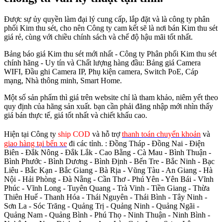
Được sự ủy quyền làm đại lý cung cấp, lắp đặt và là công ty phân
phối Kim thu sét, cho nên Công ty cam kết sẽ là nơi bán Kim thu sét
giá rẻ, cùng với chiều chính sách và chế độ hậu mãi tốt nhất.
Bảng báo giá Kim thu sét mới nhất - Công ty Phân phối Kim thu sét
chính hãng - Uy tín và Chất lượng hàng đầu: Bảng giá Camera
WIFI, Đầu ghi Camera IP, Phụ kiện camera, Switch PoE, Cáp
mạng, Nhà thông minh, Smart Home.
Một số sản phẩm thì giá trên website chỉ là tham khảo, niêm yết theo
quy định của hãng sản xuất. bạn cần phải đăng nhập mới nhìn thấy
giá bán thực tế, giá tốt nhất và chiết khấu cao.
Hiện tại Công ty
ship COD
và hỗ trợ
thanh toán chuyển khoản
và
giao hàng tại bến xe
đi các tỉnh.
: Đồng Tháp - Đồng Nai - Điện
Biên - Đắk Nông - Đắk Lắk - Cao Bằng - Cà Mau - Bình Thuận -
Bình Phước - Bình Dương - Bình Định - Bến Tre - Bắc Ninh - Bạc
Liêu - Bắc Kạn - Bắc Giang - Bà Rịa - Vũng Tàu - An Giang - Hà
Nội - Hải Phòng - Đà Nẵng - Cần Thơ - Phú Yên - Yên Bái - Vĩnh
Phúc - Vĩnh Long - Tuyên Quang - Trà Vinh - Tiền Giang - Thừa
Thiên Huế - Thanh Hóa - Thái Nguyên - Thái Bình - Tây Ninh -
Sơn La - Sóc Trăng - Quảng Trị - Quảng Ninh - Quảng Ngãi -
Quảng Nam - Quảng Bình - Phú Thọ - Ninh Thuận - Ninh Bình -