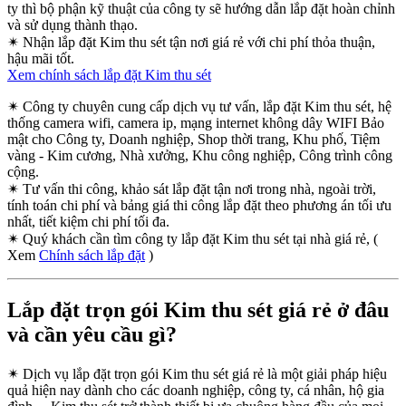
ty thì bộ phận kỹ thuật của công ty sẽ hướng dẫn lắp đặt hoàn chỉnh
và sử dụng thành thạo.
✴
Nhận lắp đặt Kim thu sét tận nơi giá rẻ với chi phí thỏa thuận,
hậu mãi tốt.
Xem chính sách lắp đặt Kim thu sét
✴
Công ty chuyên cung cấp dịch vụ tư vấn, lắp đặt Kim thu sét, hệ
thống camera wifi, camera ip, mạng internet không dây WIFI Bảo
mật cho Công ty, Doanh nghiệp, Shop thời trang, Khu phố, Tiệm
vàng - Kim cương, Nhà xưởng, Khu công nghiệp, Công trình công
cộng.
✴
Tư vấn thi công, khảo sát lắp đặt tận nơi trong nhà, ngoài trời,
tính toán chi phí và bảng giá thi công lắp đặt theo phương án tối ưu
nhất, tiết kiệm chi phí tối đa.
✴
Quý khách cần tìm công ty lắp đặt Kim thu sét tại nhà giá rẻ, (
Xem
Chính sách lắp đặt
)
Lắp đặt trọn gói Kim thu sét giá rẻ ở đâu
và cần yêu cầu gì?
✴
Dịch vụ lắp đặt trọn gói Kim thu sét giá rẻ là một giải pháp hiệu
quả hiện nay dành cho các doanh nghiệp, công ty, cá nhân, hộ gia