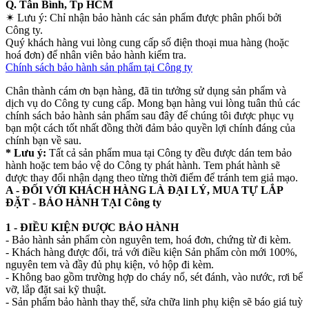
Q. Tân Bình, Tp HCM
✴
Lưu ý:
Chỉ nhận bảo hành các sản phẩm được phân phối bởi
Công ty.
Quý khách hàng vui lòng cung cấp số điện thoại mua hàng (hoặc
hoá đơn) để nhân viên bảo hành kiểm tra.
Chính sách bảo hành sản phẩm tại Công ty
Chân thành cám ơn bạn hàng, đã tin tưởng sử dụng sản phẩm và
dịch vụ do Công ty cung cấp. Mong bạn hàng vui lòng tuân thủ các
chính sách bảo hành sản phẩm sau đây để chúng tôi được phục vụ
bạn một cách tốt nhất đồng thời đảm bảo quyền lợi chính đáng của
chính bạn về sau.
* Lưu ý:
Tất cả sản phẩm mua tại Công ty đều được dán tem bảo
hành hoặc tem bảo vệ do Công ty phát hành. Tem phát hành sẽ
được thay đổi nhận dạng theo từng thời điểm để tránh tem giả mạo.
A - ĐỐI VỚI KHÁCH HÀNG LÀ ĐẠI LÝ, MUA TỰ LẮP
ĐẶT - BẢO HÀNH TẠI Công ty
1 - ĐIỀU KIỆN ĐƯỢC BẢO HÀNH
- Bảo hành sản phẩm còn nguyên tem, hoá đơn, chứng từ đi kèm.
- Khách hàng được đổi, trả với điều kiện Sản phẩm còn mới 100%,
nguyên tem và đầy đủ phụ kiện, vỏ hộp đi kèm.
- Không bao gồm trường hợp do cháy nổ, sét đánh, vào nước, rơi bể
vỡ, lắp đặt sai kỹ thuật.
- Sản phẩm bảo hành thay thế, sửa chữa linh phụ kiện sẽ báo giá tuỳ