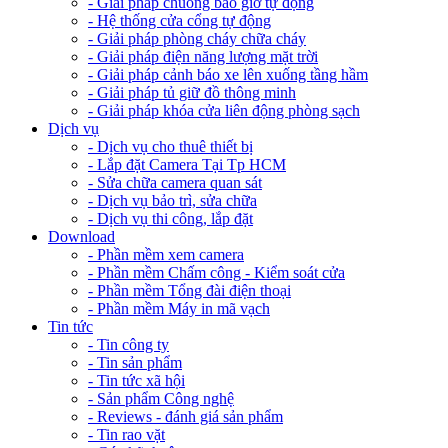
- Giải pháp chuông báo giờ tự động
- Hệ thống cửa cổng tự động
- Giải pháp phòng cháy chữa cháy
- Giải pháp điện năng lượng mặt trời
- Giải pháp cảnh báo xe lên xuống tầng hầm
- Giải pháp tủ giữ đồ thông minh
- Giải pháp khóa cửa liên động phòng sạch
Dịch vụ
- Dịch vụ cho thuê thiết bị
- Lắp đặt Camera Tại Tp HCM
- Sửa chữa camera quan sát
- Dịch vụ bảo trì, sửa chữa
- Dịch vụ thi công, lắp đặt
Download
- Phần mềm xem camera
- Phần mềm Chấm công - Kiểm soát cửa
- Phần mềm Tổng đài điện thoại
- Phần mềm Máy in mã vạch
Tin tức
- Tin công ty
- Tin sản phẩm
- Tin tức xã hội
- Sản phẩm Công nghệ
- Reviews - đánh giá sản phẩm
- Tin rao vặt