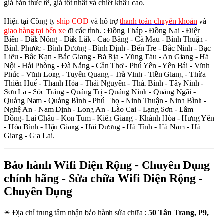
giá bán thực tế, giá tốt nhất và chiết khấu cao.
Hiện tại Công ty
ship COD
và hỗ trợ
thanh toán chuyển khoản
và
giao hàng tại bến xe
đi các tỉnh.
: Đồng Tháp - Đồng Nai - Điện
Biên - Đắk Nông - Đắk Lắk - Cao Bằng - Cà Mau - Bình Thuận -
Bình Phước - Bình Dương - Bình Định - Bến Tre - Bắc Ninh - Bạc
Liêu - Bắc Kạn - Bắc Giang - Bà Rịa - Vũng Tàu - An Giang - Hà
Nội - Hải Phòng - Đà Nẵng - Cần Thơ - Phú Yên - Yên Bái - Vĩnh
Phúc - Vĩnh Long - Tuyên Quang - Trà Vinh - Tiền Giang - Thừa
Thiên Huế - Thanh Hóa - Thái Nguyên - Thái Bình - Tây Ninh -
Sơn La - Sóc Trăng - Quảng Trị - Quảng Ninh - Quảng Ngãi -
Quảng Nam - Quảng Bình - Phú Thọ - Ninh Thuận - Ninh Bình -
Nghệ An - Nam Định - Long An - Lào Cai - Lạng Sơn - Lâm
Đồng- Lai Châu - Kon Tum - Kiên Giang - Khánh Hòa - Hưng Yên
- Hòa Bình - Hậu Giang - Hải Dương - Hà Tĩnh - Hà Nam - Hà
Giang - Gia Lai.
Bảo hành Wifi Diện Rộng - Chuyên Dụng
chính hãng - Sửa chữa Wifi Diện Rộng -
Chuyên Dụng
✴
Địa chỉ trung tâm nhận bảo hành sửa chữa :
50 Tân Trang, P9,