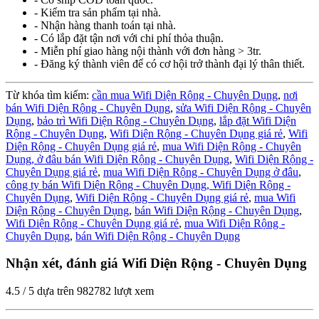
- Kiểm tra sản phẩm tại nhà.
- Nhận hàng thanh toán tại nhà.
- Có lắp đặt tận nơi với chi phí thỏa thuận.
- Miễn phí giao hàng nội thành với đơn hàng > 3tr.
- Đăng ký thành viên để có cơ hội trở thành đại lý thân thiết.
Từ khóa tìm kiếm:
cần mua Wifi Diện Rộng - Chuyên Dụng
,
nơi
bán Wifi Diện Rộng - Chuyên Dụng
,
sửa Wifi Diện Rộng - Chuyên
Dụng
,
bảo trì Wifi Diện Rộng - Chuyên Dụng
,
lắp đặt Wifi Diện
Rộng - Chuyên Dụng
,
Wifi Diện Rộng - Chuyên Dụng giá rẻ
,
Wifi
Diện Rộng - Chuyên Dụng giá rẻ
,
mua Wifi Diện Rộng - Chuyên
Dụng,
ở đâu bán Wifi Diện Rộng - Chuyên Dụng
,
Wifi Diện Rộng -
Chuyên Dụng giá rẻ
,
mua Wifi Diện Rộng - Chuyên Dụng ở đâu
,
công ty bán Wifi Diện Rộng - Chuyên Dụng,
Wifi Diện Rộng -
Chuyên Dụng
,
Wifi Diện Rộng - Chuyên Dụng giá rẻ
,
mua Wifi
Diện Rộng - Chuyên Dụng
,
bán Wifi Diện Rộng - Chuyên Dụng
,
Wifi Diện Rộng - Chuyên Dụng giá rẻ
,
mua Wifi Diện Rộng -
Chuyên Dụng
,
bán Wifi Diện Rộng - Chuyên Dụng
Nhận xét, đánh giá Wifi Diện Rộng - Chuyên Dụng
4.5
/
5
dựa trên
982782
lượt xem