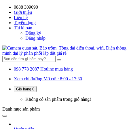
0888 309090
59%
20%
13%
18%
10%
28%
21%
Giới thiệu
Liên hệ
OFF
OFF
OFF
OFF
OFF
OFF
OFF
Tuyển dụng
Tài khoản
Đăng ký
Đăng nhập
098 778 2087
Hotline mua hàng
Xem chỉ đường
Mở cửa: 8:00 - 17:30
Giỏ hàng
0
Không có sản phẩm trong giỏ hàng!
Danh mục
sản phẩm