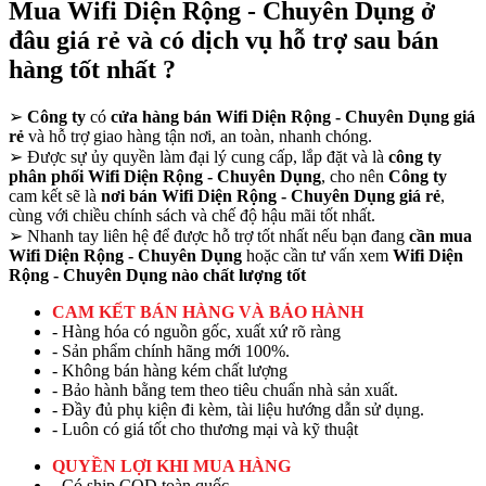
Mua Wifi Diện Rộng - Chuyên Dụng ở
đâu giá rẻ và có dịch vụ hỗ trợ sau bán
hàng tốt nhất ?
➢
Công ty
có
cửa hàng bán Wifi Diện Rộng - Chuyên Dụng giá
rẻ
và hỗ trợ giao hàng tận nơi, an toàn, nhanh chóng.
➢
Được sự ủy quyền làm đại lý cung cấp, lắp đặt và là
công ty
phân phối Wifi Diện Rộng - Chuyên Dụng
, cho nên
Công ty
cam kết sẽ là
nơi bán Wifi Diện Rộng - Chuyên Dụng giá rẻ
,
cùng với chiều chính sách và chế độ hậu mãi tốt nhất.
➢
Nhanh tay liên hệ để được hỗ trợ tốt nhất nếu bạn đang
cần mua
Wifi Diện Rộng - Chuyên Dụng
hoặc cần tư vấn xem
Wifi Diện
Rộng - Chuyên Dụng nào chất lượng tốt
CAM KẾT BÁN HÀNG VÀ BẢO HÀNH
- Hàng hóa có nguồn gốc, xuất xứ rõ ràng
- Sản phẩm chính hãng mới 100%.
- Không bán hàng kém chất lượng
- Bảo hành bằng tem theo tiêu chuẩn nhà sản xuất.
- Đầy đủ phụ kiện đi kèm, tài liệu hướng dẫn sử dụng.
- Luôn có giá tốt cho thương mại và kỹ thuật
QUYỀN LỢI KHI MUA HÀNG
- Có ship COD toàn quốc.