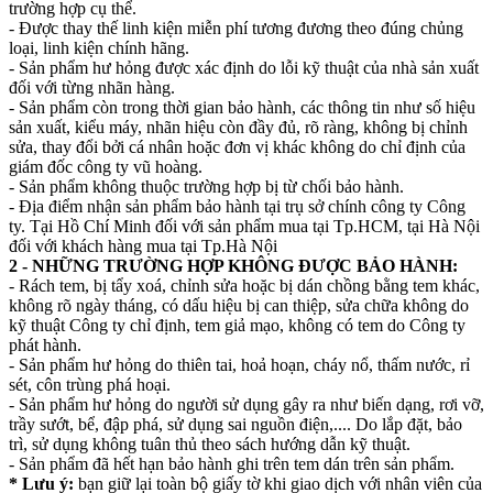
trường hợp cụ thể.
- Được thay thế linh kiện miễn phí tương đương theo đúng chủng
loại, linh kiện chính hãng.
- Sản phẩm hư hỏng được xác định do lỗi kỹ thuật của nhà sản xuất
đối với từng nhãn hàng.
- Sản phẩm còn trong thời gian bảo hành, các thông tin như số hiệu
sản xuất, kiểu máy, nhãn hiệu còn đầy đủ, rõ ràng, không bị chỉnh
sửa, thay đổi bởi cá nhân hoặc đơn vị khác không do chỉ định của
giám đốc công ty vũ hoàng.
- Sản phẩm không thuộc trường hợp bị từ chối bảo hành.
- Địa điểm nhận sản phẩm bảo hành tại trụ sở chính công ty Công
ty. Tại Hồ Chí Minh đối với sản phẩm mua tại Tp.HCM, tại Hà Nội
đối với khách hàng mua tại Tp.Hà Nội
2 - NHỮNG TRƯỜNG HỢP KHÔNG ĐƯỢC BẢO HÀNH:
- Rách tem, bị tẩy xoá, chỉnh sửa hoặc bị dán chồng bằng tem khác,
không rõ ngày tháng, có dấu hiệu bị can thiệp, sửa chữa không do
kỹ thuật Công ty chỉ định, tem giả mạo, không có tem do Công ty
phát hành.
- Sản phẩm hư hỏng do thiên tai, hoả hoạn, cháy nổ, thấm nước, rỉ
sét, côn trùng phá hoại.
- Sản phẩm hư hỏng do người sử dụng gây ra như biến dạng, rơi vỡ,
trầy sướt, bể, đập phá, sử dụng sai nguồn điện,.... Do lắp đặt, bảo
trì, sử dụng không tuân thủ theo sách hướng dẫn kỹ thuật.
- Sản phẩm đã hết hạn bảo hành ghi trên tem dán trên sản phẩm.
* Lưu ý:
bạn giữ lại toàn bộ giấy tờ khi giao dịch với nhân viên của