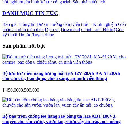
hội nghị truyền hình
Vật tư công trình
Sản phẩm tiện ích
DANH MỤC TIN TỨC
Báo giá
Thông tin
Dự án
Hướng dẫn
Kiến thức - Kinh nghiệm
Giải
pháp an ninh toàn diện
Dịch vụ
Download
Chính sách Hỗ trợ
Góc
kỹ thuật
Tin tức
Tuyển dụng
Sản phẩm nổi bật
Bộ lưu trữ điện năng lượng mặt trời 12V 20Ah KA-SL20Ah
cho camera, báo động, chiếu sáng, an ninh viễn thông
1.450.000
3.500.000
Bộ báo trộm chống leo hàng rào bằng tia laze ABT-100V3,
chuyên cho sân vườn, vườn lan, vườn cây ăn trái, ao chuồng