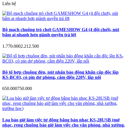
Liên hệ
Bộ mạch chuông trò chơi GAMESHOW G4 (4 đội chơi), nút
bấm ai nhanh hơn giành quyền trả lời
1.770.000
2.212.500
Bộ tổ hợp chuông đèn, nút nhấn báo động khẩn cấp độc lập
KS-BC03, có pin dự phòng, cắm điện 220V, lắp nổi
650.000
750.000
Loa báo giờ làm việc tự động bằng bản nhạc KS-28USB (mở
nhạc, reng chuông báo giờ làm việc cho văn phòng, nhà xưởng,