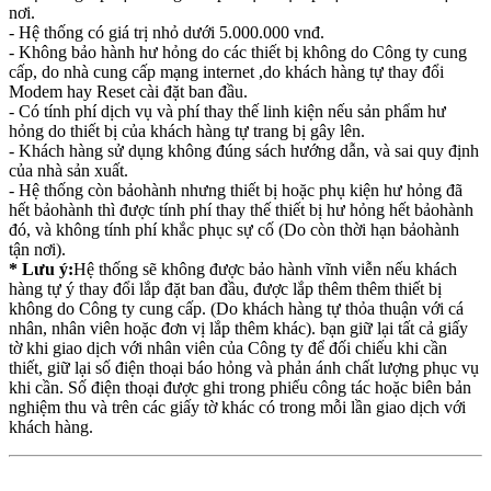
nơi.
- Hệ thống có giá trị nhỏ dưới 5.000.000 vnđ.
- Không bảo hành hư hỏng do các thiết bị không do Công ty cung
cấp, do nhà cung cấp mạng internet ,do khách hàng tự thay đổi
Modem hay Reset cài đặt ban đầu.
- Có tính phí dịch vụ và phí thay thế linh kiện nếu sản phẩm hư
hỏng do thiết bị của khách hàng tự trang bị gây lên.
- Khách hàng sử dụng không đúng sách hướng dẫn, và sai quy định
của nhà sản xuất.
- Hệ thống còn bảohành nhưng thiết bị hoặc phụ kiện hư hỏng đã
hết bảohành thì được tính phí thay thế thiết bị hư hỏng hết bảohành
đó, và không tính phí khắc phục sự cố (Do còn thời hạn bảohành
tận nơi).
* Lưu ý:
Hệ thống sẽ không được bảo hành vĩnh viễn nếu khách
hàng tự ý thay đổi lắp đặt ban đầu, được lắp thêm thêm thiết bị
không do Công ty cung cấp. (Do khách hàng tự thỏa thuận với cá
nhân, nhân viên hoặc đơn vị lắp thêm khác). bạn giữ lại tất cả giấy
tờ khi giao dịch với nhân viên của Công ty để đối chiếu khi cần
thiết, giữ lại số điện thoại báo hỏng và phản ánh chất lượng phục vụ
khi cần. Số điện thoại được ghi trong phiếu công tác hoặc biên bản
nghiệm thu và trên các giấy tờ khác có trong mỗi lần giao dịch với
khách hàng.