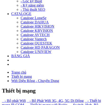
- Góc kỹ thuật
- Kỹ năng mềm
- Thủ thuật SEO
CATALOGE
Cataloge LongSe
Cataloge DAHUA
Cataloge HIKVISION
Cataloge KBVISION
Cataloge AVTECH
Cataloge Vantech
Cataloge QUESTEK
Cataloge HD PARAGON
Cataloge UNIVIEW
BẢNG GIÁ
Trang chủ
Thiết bị mạng
Wifi Diện Rộng - Chuyên Dụng
Thiết bị mạng
- Bộ phát Wifi
- Bộ Phát Wifi 3G, 4G, 5G Di Động
- Thiết bị
mạng IP-COM
- Thiết bị mạng wifi Ruijie
- Switch, Hub, Bộ