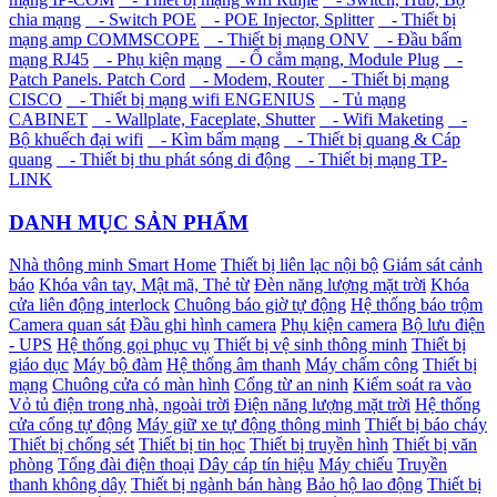
chia mạng
- Switch POE
- POE Injector, Splitter
- Thiết bị
mạng amp COMMSCOPE
- Thiết bị mạng ONV
- Đầu bấm
mạng RJ45
- Phụ kiện mạng
- Ổ cắm mạng, Module Plug
-
Patch Panels. Patch Cord
- Modem, Router
- Thiết bị mạng
CISCO
- Thiết bị mạng wifi ENGENIUS
- Tủ mạng
CABINET
- Wallplate, Faceplate, Shutter
- Wifi Maketing
-
Bộ khuếch đại wifi
- Kìm bấm mạng
- Thiết bị quang & Cáp
quang
- Thiết bị thu phát sóng di động
- Thiết bị mạng TP-
LINK
DANH MỤC SẢN PHẨM
Nhà thông minh Smart Home
Thiết bị liên lạc nội bộ
Giám sát cảnh
báo
Khóa vân tay, Mật mã, Thẻ từ
Đèn năng lượng mặt trời
Khóa
cửa liên động interlock
Chuông báo giờ tự động
Hệ thống báo trộm
Camera quan sát
Đầu ghi hình camera
Phụ kiện camera
Bộ lưu điện
- UPS
Hệ thống gọi phục vụ
Thiết bị vệ sinh thông minh
Thiết bị
giáo dục
Máy bộ đàm
Hệ thống âm thanh
Máy chấm công
Thiết bị
mạng
Chuông cửa có màn hình
Cổng từ an ninh
Kiểm soát ra vào
Vỏ tủ điện trong nhà, ngoài trời
Điện năng lượng mặt trời
Hệ thống
cửa cổng tự động
Máy giữ xe tự động thông minh
Thiết bị báo cháy
Thiết bị chống sét
Thiết bị tin học
Thiết bị truyền hình
Thiết bị văn
phòng
Tổng đài điện thoại
Dây cáp tín hiệu
Máy chiếu
Truyền
thanh không dây
Thiết bị ngành bán hàng
Bảo hộ lao động
Thiết bị