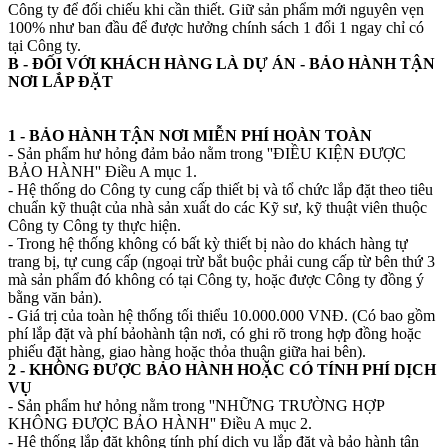
Công ty để đối chiếu khi cần thiết. Giữ sản phẩm mới nguyên vẹn
100% như ban đầu để được hưởng chính sách 1 đổi 1 ngay chỉ có
tại Công ty.
B - ĐỐI VỚI KHÁCH HÀNG LÀ DỰ ÁN - BẢO HÀNH TẬN
NƠI LẮP ĐẶT
1 - BẢO HÀNH TẬN NƠI MIỄN PHÍ HOÀN TOÀN
- Sản phẩm hư hỏng đảm bảo nằm trong ''ĐIỀU KIỆN ĐƯỢC
BẢO HÀNH'' Điều A mục 1.
- Hệ thống do Công ty cung cấp thiết bị và tổ chức lắp đặt theo tiêu
chuẩn kỹ thuật của nhà sản xuất do các Kỹ sư, kỹ thuật viên thuộc
Công ty Công ty thực hiện.
- Trong hệ thống không có bất kỳ thiết bị nào do khách hàng tự
trang bị, tự cung cấp (ngoại trừ bắt buộc phải cung cấp từ bên thứ 3
mà sản phẩm đó không có tại Công ty, hoặc được Công ty đồng ý
bằng văn bản).
- Giá trị của toàn hệ thống tối thiểu 10.000.000 VNĐ. (Có bao gồm
phí lắp đặt và phí bảohành tận nơi, có ghi rõ trong hợp đồng hoặc
phiếu đặt hàng, giao hàng hoặc thỏa thuận giữa hai bên).
2 - KHÔNG ĐƯỢC BẢO HÀNH HOẶC CÓ TÍNH PHÍ DỊCH
VỤ
- Sản phẩm hư hỏng nằm trong ''NHỮNG TRƯỜNG HỢP
KHÔNG ĐƯỢC BẢO HÀNH'' Điều A mục 2.
- Hệ thống lắp đặt không tính phí dịch vụ lắp đặt và bảo hành tận