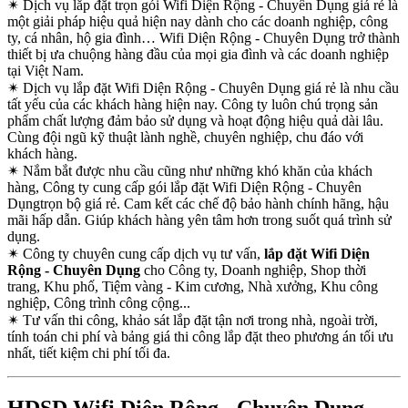
✴
Dịch vụ lắp đặt trọn gói Wifi Diện Rộng - Chuyên Dụng giá rẻ là
một giải pháp hiệu quả hiện nay dành cho các doanh nghiệp, công
ty, cá nhân, hộ gia đình… Wifi Diện Rộng - Chuyên Dụng trở thành
thiết bị ưa chuộng hàng đầu của mọi gia đình và các doanh nghiệp
tại Việt Nam.
✴
Dịch vụ lắp đặt Wifi Diện Rộng - Chuyên Dụng giá rẻ là nhu cầu
tất yếu của các khách hàng hiện nay. Công ty luôn chú trọng sản
phẩm chất lượng đảm bảo sử dụng và hoạt động hiệu quả dài lâu.
Cùng đội ngũ kỹ thuật lành nghề, chuyên nghiệp, chu đáo với
khách hàng.
✴
Nắm bắt được nhu cầu cũng như những khó khăn của khách
hàng, Công ty cung cấp gói lắp đặt Wifi Diện Rộng - Chuyên
Dụngtrọn bộ giá rẻ. Cam kết các chế độ bảo hành chính hãng, hậu
mãi hấp dẫn. Giúp khách hàng yên tâm hơn trong suốt quá trình sử
dụng.
✴
Công ty chuyên cung cấp dịch vụ tư vấn,
lắp đặt Wifi Diện
Rộng - Chuyên Dụng
cho Công ty, Doanh nghiệp, Shop thời
trang, Khu phố, Tiệm vàng - Kim cương, Nhà xưởng, Khu công
nghiệp, Công trình công cộng...
✴
Tư vấn thi công, khảo sát lắp đặt tận nơi trong nhà, ngoài trời,
tính toán chi phí và bảng giá thi công lắp đặt theo phương án tối ưu
nhất, tiết kiệm chi phí tối đa.
HDSD Wifi Diện Rộng - Chuyên Dụng -