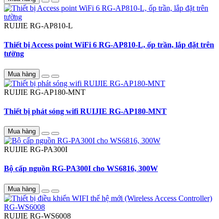
RUIJIE
RG-AP810-L
Thiết bị Access point WiFi 6 RG-AP810-L, ốp trần, lắp đặt trên
tường
Mua hàng
RUIJIE
RG-AP180-MNT
Thiết bị phát sóng wifi RUIJIE RG-AP180-MNT
Mua hàng
RUIJIE
RG-PA300I
Bộ cấp nguồn RG-PA300I cho WS6816, 300W
Mua hàng
RUIJIE
RG-WS6008