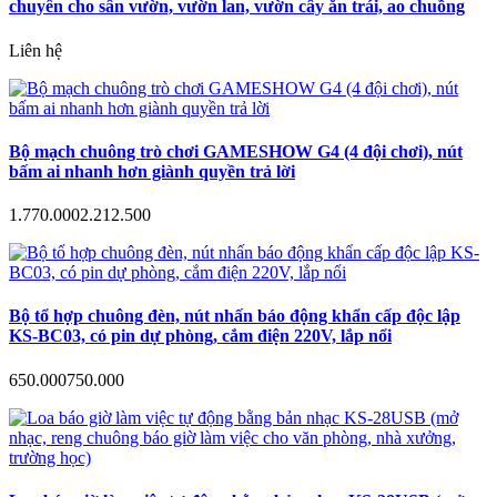
chuyên cho sân vườn, vườn lan, vườn cây ăn trái, ao chuồng
Liên hệ
Bộ mạch chuông trò chơi GAMESHOW G4 (4 đội chơi), nút
bấm ai nhanh hơn giành quyền trả lời
1.770.000
2.212.500
Bộ tổ hợp chuông đèn, nút nhấn báo động khẩn cấp độc lập
KS-BC03, có pin dự phòng, cắm điện 220V, lắp nổi
650.000
750.000