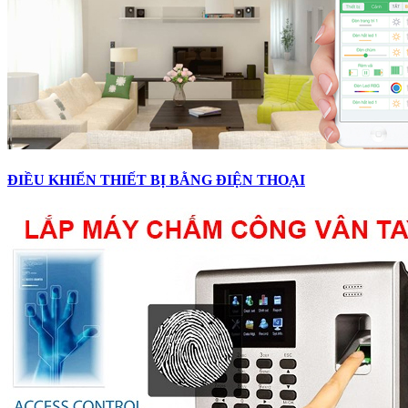
ĐIỀU KHIỂN THIẾT BỊ BẰNG ĐIỆN THOẠI