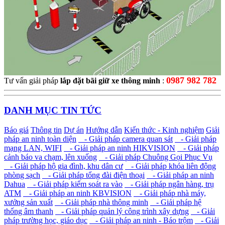
0987 982 782
Tư vấn giải pháp
lắp đặt bãi giữ xe thông minh
:
DANH MỤC TIN TỨC
Báo giá
Thông tin
Dự án
Hướng dẫn
Kiến thức - Kinh nghiệm
Giải
pháp an ninh toàn diện
- Giải pháp camera quan sát
- Giải pháp
mạng LAN, WIFI
- Giải pháp an ninh HIKVISION
- Giải pháp
cảnh báo va chạm, lên xuống
- Giải pháp Chuông Gọi Phục Vụ
- Giải pháp hộ gia đình, khu dân cư
- Giải pháp khóa liên động
phòng sạch
- Giải pháp tổng đài điện thoại
- Giải pháp an ninh
Dahua
- Giải pháp kiểm soát ra vào
- Giải pháp ngân hàng, trụ
ATM
- Giải pháp an ninh KBVISION
- Giải pháp nhà máy,
xưởng sản xuất
- Giải pháp nhà thông minh
- Giải pháp hệ
thống âm thanh
- Giải pháp quản lý công trình xây dựng
- Giải
pháp trường học, giáo dục
- Giải pháp an ninh - Báo trộm
- Giải