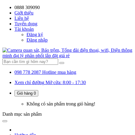
0888 309090
59%
20%
13%
18%
10%
28%
21%
Giới thiệu
Liên hệ
OFF
OFF
OFF
OFF
OFF
OFF
OFF
Tuyển dụng
Tài khoản
Đăng ký
Đăng nhập
098 778 2087
Hotline mua hàng
Xem chỉ đường
Mở cửa: 8:00 - 17:30
Giỏ hàng
0
Không có sản phẩm trong giỏ hàng!
Danh mục
sản phẩm