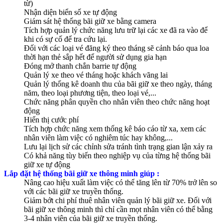
từ)
Nhận diện biển số xe tự động
Giám sát hệ thống bãi giữ xe bằng camera
Tích hợp quản lý chức năng lưu trữ lại các xe đã ra vào để
khi có sự cố để tra cứu lại.
Đối với các loại vé đăng ký theo tháng sẽ cảnh báo qua loa
thời hạn thẻ sắp hết để người sử dụng gia hạn
Đóng mở thanh chắn barrie tự động
Quản lý xe theo vé tháng hoặc khách vãng lai
Quản lý thống kê doanh thu của bãi giữ xe theo ngày, tháng
năm, theo loại phương tiện, theo loại vé,...
Chức năng phân quyền cho nhân viên theo chức năng hoạt
động
Hiển thị cước phí
Tích hợp chức năng xem thống kê báo cáo từ xa, xem các
nhân viên làm việc có nghiêm túc hay không,...
Lưu lại lịch sử các chỉnh sửa tránh tình trạng gian lận xảy ra
Có khả năng tùy biến theo nghiệp vụ của từng hệ thống bãi
giữ xe tự động
Lắp đặt hệ thống bãi giữ xe thông minh giúp :
Nâng cao hiệu xuất làm việc có thể tăng lên từ 70% trở lên so
với các bãi giữ xe truyền thống.
Giảm bớt chi phí thuê nhân viên quản lý bãi giữ xe. Đối với
bãi giữ xe thông minh thì chỉ cần mọt nhân viên có thể bằng
3-4 nhân viên của bãi giữ xe truyền thống.