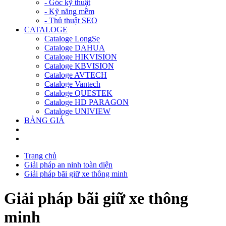
- Góc kỹ thuật
- Kỹ năng mềm
- Thủ thuật SEO
CATALOGE
Cataloge LongSe
Cataloge DAHUA
Cataloge HIKVISION
Cataloge KBVISION
Cataloge AVTECH
Cataloge Vantech
Cataloge QUESTEK
Cataloge HD PARAGON
Cataloge UNIVIEW
BẢNG GIÁ
Trang chủ
Giải pháp an ninh toàn diện
Giải pháp bãi giữ xe thông minh
Giải pháp bãi giữ xe thông
minh