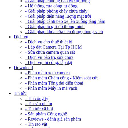
- Giải pháp chuông báo giờ tự động
- Hệ thống cửa cổng tự động
- Giải pháp phòng cháy chữa cháy
- Giải pháp điện năng lượng mặt trời
- Giải pháp cảnh báo xe lên xuống tầng hầm
- Giải pháp tủ giữ đồ thông minh
- Giải pháp khóa cửa liên động phòng sạch
Dịch vụ
- Dịch vụ cho thuê thiết bị
- Lắp đặt Camera Tại Tp HCM
- Sửa chữa camera quan sát
- Dịch vụ bảo trì, sửa chữa
- Dịch vụ thi công, lắp đặt
Download
- Phần mềm xem camera
- Phần mềm Chấm công - Kiểm soát cửa
- Phần mềm Tổng đài điện thoại
- Phần mềm Máy in mã vạch
Tin tức
- Tin công ty
- Tin sản phẩm
- Tin tức xã hội
- Sản phẩm Công nghệ
- Reviews - đánh giá sản phẩm
- Tin rao vặt