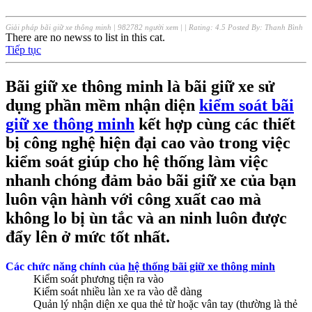
Giải pháp bãi giữ xe thông minh
|
982782 người xem
|
| Rating:
4.5
Posted By:
Thanh Bình
There are no newss to list in this cat.
Tiếp tục
Bãi giữ xe thông minh là bãi giữ xe sử
dụng phần mềm nhận diện
kiểm soát bãi
giữ xe thông minh
kết hợp cùng các thiết
bị công nghệ hiện đại cao vào trong việc
kiểm soát giúp cho hệ thống làm việc
nhanh chóng đảm bảo bãi giữ xe của bạn
luôn vận hành với công xuất cao mà
không lo bị ùn tắc và an ninh luôn được
đẩy lên ở mức tốt nhất.
Các chức năng chính của
hệ thống bãi giữ xe thông minh
Kiểm soát phương tiện ra vào
Kiểm soát nhiều làn xe ra vào dễ dàng
Quản lý nhận diện xe qua thẻ từ hoặc vân tay (thường là thẻ