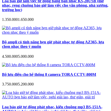
Loa báo giờ làm việc tự động bằng bản nhạc KS-28USB (mở
nhạc, reng chuông báo giờ làm việc cho văn phòng, nhà xưởng,
trường học)
1.350.000
1.650.000
Bộ ampli có tính năng hẹn giờ phát nhạc tự động AZ365, lựa
chọn nhạc theo ý muốn
4.500.000
5.000.000
Bộ lưu điện cho hệ thống 8 camera TORA CCTV-800M
3.750.000
5.200.000
Loa báo giờ tự động phát nhạc, kiểu chuông mp3 BS-151A-