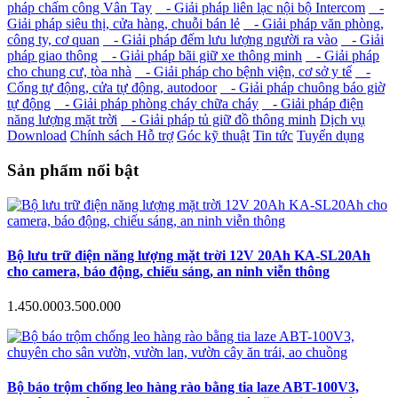
pháp chấm công Vân Tay
- Giải pháp liên lạc nội bộ Intercom
-
Giải pháp siêu thị, cửa hàng, chuỗi bán lẻ
- Giải pháp văn phòng,
công ty, cơ quan
- Giải pháp đếm lưu lượng người ra vào
- Giải
pháp giao thông
- Giải pháp bãi giữ xe thông minh
- Giải pháp
cho chung cư, tòa nhà
- Giải pháp cho bệnh viện, cơ sở y tế
-
Cổng tự động, cửa tự động, autodoor
- Giải pháp chuông báo giờ
tự động
- Giải pháp phòng cháy chữa cháy
- Giải pháp điện
năng lượng mặt trời
- Giải pháp tủ giữ đồ thông minh
Dịch vụ
Download
Chính sách Hỗ trợ
Góc kỹ thuật
Tin tức
Tuyển dụng
Sản phẩm nổi bật
Bộ lưu trữ điện năng lượng mặt trời 12V 20Ah KA-SL20Ah
cho camera, báo động, chiếu sáng, an ninh viễn thông
1.450.000
3.500.000
Bộ báo trộm chống leo hàng rào bằng tia laze ABT-100V3,