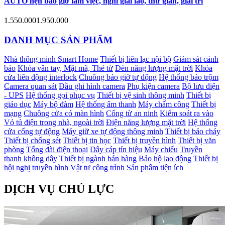
AUTO hẹn báo giờ làm việc, nghỉ giải lao, thư giãn, giải trí
1.550.000
1.950.000
DANH MỤC SẢN PHẨM
Nhà thông minh Smart Home
Thiết bị liên lạc nội bộ
Giám sát cảnh
báo
Khóa vân tay, Mật mã, Thẻ từ
Đèn năng lượng mặt trời
Khóa
cửa liên động interlock
Chuông báo giờ tự động
Hệ thống báo trộm
Camera quan sát
Đầu ghi hình camera
Phụ kiện camera
Bộ lưu điện
- UPS
Hệ thống gọi phục vụ
Thiết bị vệ sinh thông minh
Thiết bị
giáo dục
Máy bộ đàm
Hệ thống âm thanh
Máy chấm công
Thiết bị
mạng
Chuông cửa có màn hình
Cổng từ an ninh
Kiểm soát ra vào
Vỏ tủ điện trong nhà, ngoài trời
Điện năng lượng mặt trời
Hệ thống
cửa cổng tự động
Máy giữ xe tự động thông minh
Thiết bị báo cháy
Thiết bị chống sét
Thiết bị tin học
Thiết bị truyền hình
Thiết bị văn
phòng
Tổng đài điện thoại
Dây cáp tín hiệu
Máy chiếu
Truyền
thanh không dây
Thiết bị ngành bán hàng
Bảo hộ lao động
Thiết bị
hội nghị truyền hình
Vật tư công trình
Sản phẩm tiện ích
DỊCH VỤ CHỦ LỰC