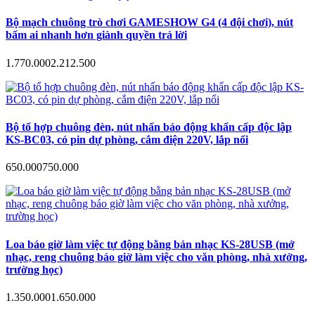
Bộ mạch chuông trò chơi GAMESHOW G4 (4 đội chơi), nút
bấm ai nhanh hơn giành quyền trả lời
1.770.000
2.212.500
Bộ tổ hợp chuông đèn, nút nhấn báo động khẩn cấp độc lập
KS-BC03, có pin dự phòng, cắm điện 220V, lắp nổi
650.000
750.000
Loa báo giờ làm việc tự động bằng bản nhạc KS-28USB (mở
nhạc, reng chuông báo giờ làm việc cho văn phòng, nhà xưởng,
trường học)
1.350.000
1.650.000