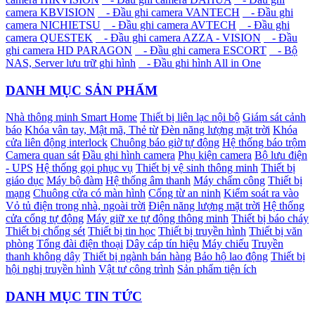
camera KBVISION
- Đầu ghi camera VANTECH
- Đầu ghi
camera NICHIETSU
- Đầu ghi camera AVTECH
- Đầu ghi
camera QUESTEK
- Đầu ghi camera AZZA - VISION
- Đầu
ghi camera HD PARAGON
- Đầu ghi camera ESCORT
- Bộ
NAS, Server lưu trữ ghi hình
- Đầu ghi hình All in One
DANH MỤC SẢN PHẨM
Nhà thông minh Smart Home
Thiết bị liên lạc nội bộ
Giám sát cảnh
báo
Khóa vân tay, Mật mã, Thẻ từ
Đèn năng lượng mặt trời
Khóa
cửa liên động interlock
Chuông báo giờ tự động
Hệ thống báo trộm
Camera quan sát
Đầu ghi hình camera
Phụ kiện camera
Bộ lưu điện
- UPS
Hệ thống gọi phục vụ
Thiết bị vệ sinh thông minh
Thiết bị
giáo dục
Máy bộ đàm
Hệ thống âm thanh
Máy chấm công
Thiết bị
mạng
Chuông cửa có màn hình
Cổng từ an ninh
Kiểm soát ra vào
Vỏ tủ điện trong nhà, ngoài trời
Điện năng lượng mặt trời
Hệ thống
cửa cổng tự động
Máy giữ xe tự động thông minh
Thiết bị báo cháy
Thiết bị chống sét
Thiết bị tin học
Thiết bị truyền hình
Thiết bị văn
phòng
Tổng đài điện thoại
Dây cáp tín hiệu
Máy chiếu
Truyền
thanh không dây
Thiết bị ngành bán hàng
Bảo hộ lao động
Thiết bị
hội nghị truyền hình
Vật tư công trình
Sản phẩm tiện ích
DANH MỤC TIN TỨC