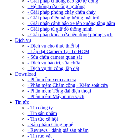
- Giải pháp chuông báo giờ tự động
- Hệ thống cửa cổng tự động
- Giải pháp phòng cháy chữa cháy
- Giải pháp điện năng lượng mặt trời
- Giải pháp cảnh báo xe lên xuống tầng hầm
- Giải pháp tủ giữ đồ thông minh
- Giải pháp khóa cửa liên động phòng sạch
Dịch vụ
- Dịch vụ cho thuê thiết bị
- Lắp đặt Camera Tại Tp HCM
- Sửa chữa camera quan sát
- Dịch vụ bảo trì, sửa chữa
- Dịch vụ thi công, lắp đặt
Download
- Phần mềm xem camera
- Phần mềm Chấm công - Kiểm soát cửa
- Phần mềm Tổng đài điện thoại
- Phần mềm Máy in mã vạch
Tin tức
- Tin công ty
- Tin sản phẩm
- Tin tức xã hội
- Sản phẩm Công nghệ
- Reviews - đánh giá sản phẩm
- Tin rao vặt