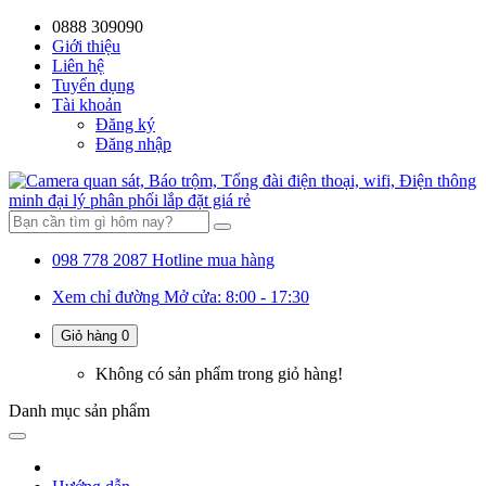
0888 309090
59%
20%
13%
18%
10%
28%
21%
Giới thiệu
Liên hệ
OFF
OFF
OFF
OFF
OFF
OFF
OFF
Tuyển dụng
Tài khoản
Đăng ký
Đăng nhập
098 778 2087
Hotline mua hàng
Xem chỉ đường
Mở cửa: 8:00 - 17:30
Giỏ hàng
0
Không có sản phẩm trong giỏ hàng!
Danh mục
sản phẩm