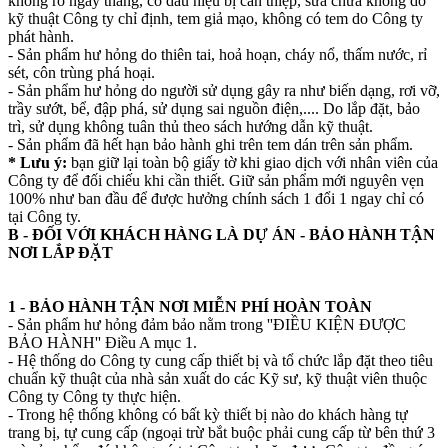
không rõ ngày tháng, có dấu hiệu bị can thiệp, sửa chữa không do
kỹ thuật Công ty chỉ định, tem giả mạo, không có tem do Công ty
phát hành.
- Sản phẩm hư hỏng do thiên tai, hoả hoạn, cháy nổ, thấm nước, rỉ
sét, côn trùng phá hoại.
- Sản phẩm hư hỏng do người sử dụng gây ra như biến dạng, rơi vỡ,
trầy sướt, bể, đập phá, sử dụng sai nguồn điện,.... Do lắp đặt, bảo
trì, sử dụng không tuân thủ theo sách hướng dẫn kỹ thuật.
- Sản phẩm đã hết hạn bảo hành ghi trên tem dán trên sản phẩm.
* Lưu ý:
bạn giữ lại toàn bộ giấy tờ khi giao dịch với nhân viên của
Công ty để đối chiếu khi cần thiết. Giữ sản phẩm mới nguyên vẹn
100% như ban đầu để được hưởng chính sách 1 đổi 1 ngay chỉ có
tại Công ty.
B - ĐỐI VỚI KHÁCH HÀNG LÀ DỰ ÁN - BẢO HÀNH TẬN
NƠI LẮP ĐẶT
1 - BẢO HÀNH TẬN NƠI MIỄN PHÍ HOÀN TOÀN
- Sản phẩm hư hỏng đảm bảo nằm trong ''ĐIỀU KIỆN ĐƯỢC
BẢO HÀNH'' Điều A mục 1.
- Hệ thống do Công ty cung cấp thiết bị và tổ chức lắp đặt theo tiêu
chuẩn kỹ thuật của nhà sản xuất do các Kỹ sư, kỹ thuật viên thuộc
Công ty Công ty thực hiện.
- Trong hệ thống không có bất kỳ thiết bị nào do khách hàng tự
trang bị, tự cung cấp (ngoại trừ bắt buộc phải cung cấp từ bên thứ 3