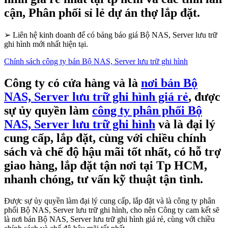
cận, Phân phối sỉ lẻ dự án thợ lắp đặt.
➢
Liên hệ kinh doanh để có bảng báo giá Bộ NAS, Server lưu trữ
ghi hình mới nhất hiện tại.
Chính sách công ty bán Bộ NAS, Server lưu trữ ghi hình
Công ty có cửa hàng và là
nơi bán Bộ
NAS, Server lưu trữ ghi hình giá rẻ
, được
sự ủy quyền làm
công ty phân phối Bộ
NAS, Server lưu trữ ghi hình
và là đại lý
cung cấp, lắp đặt, cùng với chiều chính
sách và chế độ hậu mãi tốt nhất, có hỗ trợ
giao hàng, lắp đặt tận nơi tại Tp HCM,
nhanh chóng, tư vấn kỹ thuật tận tình.
Được sự ủy quyền làm đại lý cung cấp, lắp đặt và là công ty phân
phối Bộ NAS, Server lưu trữ ghi hình, cho nên Công ty cam kết sẽ
là nơi bán Bộ NAS, Server lưu trữ ghi hình giá rẻ, cùng với chiều