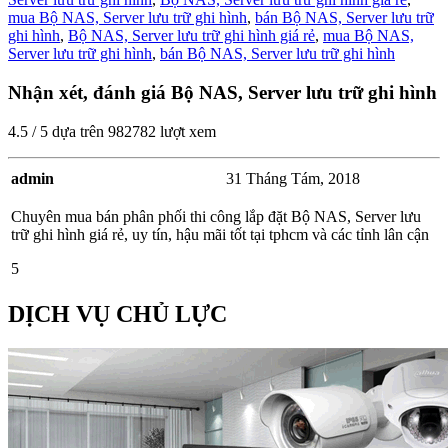
mua Bộ NAS, Server lưu trữ ghi hình
,
bán Bộ NAS, Server lưu trữ
ghi hình
,
Bộ NAS, Server lưu trữ ghi hình giá rẻ
,
mua Bộ NAS,
Server lưu trữ ghi hình
,
bán Bộ NAS, Server lưu trữ ghi hình
Nhận xét, đánh giá Bộ NAS, Server lưu trữ ghi hình
4.5
/
5
dựa trên
982782
lượt xem
admin
31 Tháng Tám, 2018
Chuyên mua bán phân phối thi công lắp đặt Bộ NAS, Server lưu
trữ ghi hình giá rẻ, uy tín, hậu mãi tốt tại tphcm và các tỉnh lân cận
5
DỊCH VỤ CHỦ LỰC