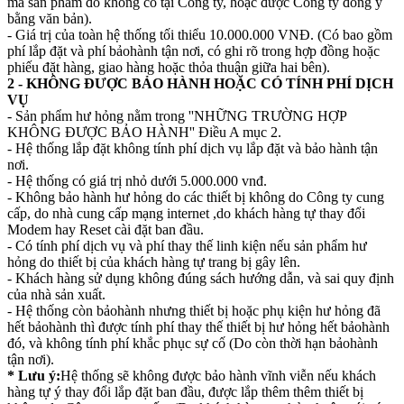
mà sản phẩm đó không có tại Công ty, hoặc được Công ty đồng ý
bằng văn bản).
- Giá trị của toàn hệ thống tối thiểu 10.000.000 VNĐ. (Có bao gồm
phí lắp đặt và phí bảohành tận nơi, có ghi rõ trong hợp đồng hoặc
phiếu đặt hàng, giao hàng hoặc thỏa thuận giữa hai bên).
2 - KHÔNG ĐƯỢC BẢO HÀNH HOẶC CÓ TÍNH PHÍ DỊCH
VỤ
- Sản phẩm hư hỏng nằm trong ''NHỮNG TRƯỜNG HỢP
KHÔNG ĐƯỢC BẢO HÀNH'' Điều A mục 2.
- Hệ thống lắp đặt không tính phí dịch vụ lắp đặt và bảo hành tận
nơi.
- Hệ thống có giá trị nhỏ dưới 5.000.000 vnđ.
- Không bảo hành hư hỏng do các thiết bị không do Công ty cung
cấp, do nhà cung cấp mạng internet ,do khách hàng tự thay đổi
Modem hay Reset cài đặt ban đầu.
- Có tính phí dịch vụ và phí thay thế linh kiện nếu sản phẩm hư
hỏng do thiết bị của khách hàng tự trang bị gây lên.
- Khách hàng sử dụng không đúng sách hướng dẫn, và sai quy định
của nhà sản xuất.
- Hệ thống còn bảohành nhưng thiết bị hoặc phụ kiện hư hỏng đã
hết bảohành thì được tính phí thay thế thiết bị hư hỏng hết bảohành
đó, và không tính phí khắc phục sự cố (Do còn thời hạn bảohành
tận nơi).
* Lưu ý:
Hệ thống sẽ không được bảo hành vĩnh viễn nếu khách
hàng tự ý thay đổi lắp đặt ban đầu, được lắp thêm thêm thiết bị