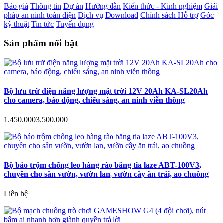
Báo giá
Thông tin
Dự án
Hướng dẫn
Kiến thức - Kinh nghiệm
Giải
pháp an ninh toàn diện
Dịch vụ
Download
Chính sách Hỗ trợ
Góc
kỹ thuật
Tin tức
Tuyển dụng
Sản phẩm nổi bật
Bộ lưu trữ điện năng lượng mặt trời 12V 20Ah KA-SL20Ah
cho camera, báo động, chiếu sáng, an ninh viễn thông
1.450.000
3.500.000
Bộ báo trộm chống leo hàng rào bằng tia laze ABT-100V3,
chuyên cho sân vườn, vườn lan, vườn cây ăn trái, ao chuồng
Liên hệ