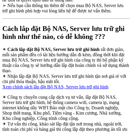
➢
Nếu bạn cần thông tin thêm để chọn mua Bộ NAS, Server lưu
trữ ghi hình phù hợp vui lòng liên hệ để được tư vấn thêm.
Cách lắp đặt Bộ NAS, Server lưu trữ ghi
hình như thế nào, có dễ không ???
✴
Cách lắp đặt Bộ NAS, Server lưu trữ ghi hình
rất đơn giản,
mỗi sản phẩm đều có tài liệu hướng dẫn đi kèm, đồng thời khi đặt
mua Bộ NAS, Server lưu trữ ghi hình của công ty thì bộ phận kỹ
thuật của công ty sẽ hướng dẫn lắp đặt hoàn chỉnh và sử dụng thành
thạo.
✴
Nhận lắp đặt Bộ NAS, Server lưu trữ ghi hình tận nơi giá rẻ với
chi phí thỏa thuận, hậu mãi tốt.
Xem chính sách lắp đặt Bộ NAS, Server lưu trữ ghi hình
✴
Công ty chuyên cung cấp dịch vụ tư vấn, lắp đặt Bộ NAS,
Server lưu trữ ghi hình, hệ thống camera wifi, camera ip, mạng
internet không dây WIFI Bảo mật cho Công ty, Doanh nghiệp,
Shop thời trang, Khu phố, Tiệm vàng - Kim cương, Nhà xưởng,
Khu công nghiệp, Công trình công cộng.
✴
Tư vấn thi công, khảo sát lắp đặt tận nơi trong nhà, ngoài trời,
tính toán chi phí và bảng giá thi công lắp đặt theo phương án tối ưu