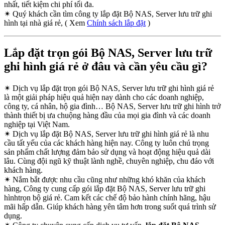
nhất, tiết kiệm chi phí tối đa.
✴
Quý khách cần tìm công ty lắp đặt Bộ NAS, Server lưu trữ ghi
hình tại nhà giá rẻ, ( Xem
Chính sách lắp đặt
)
Lắp đặt trọn gói Bộ NAS, Server lưu trữ
ghi hình giá rẻ ở đâu và cần yêu cầu gì?
✴
Dịch vụ lắp đặt trọn gói Bộ NAS, Server lưu trữ ghi hình giá rẻ
là một giải pháp hiệu quả hiện nay dành cho các doanh nghiệp,
công ty, cá nhân, hộ gia đình… Bộ NAS, Server lưu trữ ghi hình trở
thành thiết bị ưa chuộng hàng đầu của mọi gia đình và các doanh
nghiệp tại Việt Nam.
✴
Dịch vụ lắp đặt Bộ NAS, Server lưu trữ ghi hình giá rẻ là nhu
cầu tất yếu của các khách hàng hiện nay. Công ty luôn chú trọng
sản phẩm chất lượng đảm bảo sử dụng và hoạt động hiệu quả dài
lâu. Cùng đội ngũ kỹ thuật lành nghề, chuyên nghiệp, chu đáo với
khách hàng.
✴
Nắm bắt được nhu cầu cũng như những khó khăn của khách
hàng, Công ty cung cấp gói lắp đặt Bộ NAS, Server lưu trữ ghi
hìnhtrọn bộ giá rẻ. Cam kết các chế độ bảo hành chính hãng, hậu
mãi hấp dẫn. Giúp khách hàng yên tâm hơn trong suốt quá trình sử
dụng.