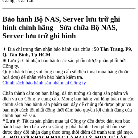
Giang - Gia Lai.
Bảo hành Bộ NAS, Server lưu trữ ghi
hình chính hãng - Sửa chữa Bộ NAS,
Server lưu trữ ghi hình
✴
Địa chỉ trung tâm nhận bảo hành sửa chữa :
50 Tân Trang, P9,
Q. Tân Bình, Tp HCM
✴
Lưu ý:
Chỉ nhận bảo hành các sản phẩm được phân phối bởi
Công ty.
Quý khách hàng vui lòng cung cấp số điện thoại mua hàng (hoặc
hoá đơn) để nhân viên bảo hành kiểm tra.
Chính sách bảo hành sản phẩm tại Công ty
Chân thành cám ơn bạn hàng, đã tin tưởng sử dụng sản phẩm và
dịch vụ do Công ty cung cấp. Mong bạn hàng vui lòng tuân thủ các
chính sách bảo hành sản phẩm sau đây để chúng tôi được phục vụ
bạn một cách tốt nhất đồng thời đảm bảo quyền lợi chính đáng của
chính bạn về sau.
* Lưu ý:
Tất cả sản phẩm mua tại Công ty đều được dán tem bảo
hành hoặc tem bảo vệ do Công ty phát hành. Tem phát hành sẽ
được thay đổi nhận dạng theo từng thời điểm để tránh tem giả mạo.
A - ĐỐI VỚI KHÁCH HÀNG LÀ ĐẠI LÝ, MUA TỰ LẮP