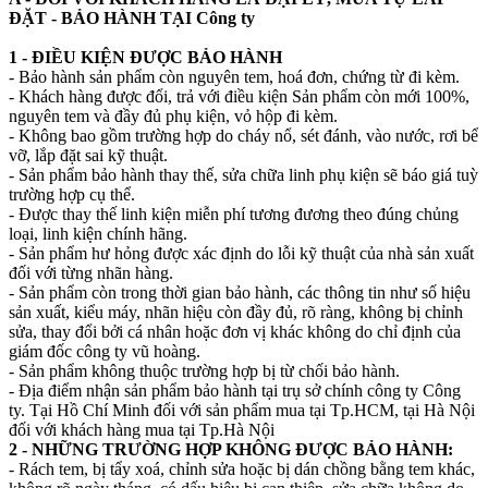
ĐẶT - BẢO HÀNH TẠI Công ty
1 - ĐIỀU KIỆN ĐƯỢC BẢO HÀNH
- Bảo hành sản phẩm còn nguyên tem, hoá đơn, chứng từ đi kèm.
- Khách hàng được đổi, trả với điều kiện Sản phẩm còn mới 100%,
nguyên tem và đầy đủ phụ kiện, vỏ hộp đi kèm.
- Không bao gồm trường hợp do cháy nổ, sét đánh, vào nước, rơi bể
vỡ, lắp đặt sai kỹ thuật.
- Sản phẩm bảo hành thay thế, sửa chữa linh phụ kiện sẽ báo giá tuỳ
trường hợp cụ thể.
- Được thay thế linh kiện miễn phí tương đương theo đúng chủng
loại, linh kiện chính hãng.
- Sản phẩm hư hỏng được xác định do lỗi kỹ thuật của nhà sản xuất
đối với từng nhãn hàng.
- Sản phẩm còn trong thời gian bảo hành, các thông tin như số hiệu
sản xuất, kiểu máy, nhãn hiệu còn đầy đủ, rõ ràng, không bị chỉnh
sửa, thay đổi bởi cá nhân hoặc đơn vị khác không do chỉ định của
giám đốc công ty vũ hoàng.
- Sản phẩm không thuộc trường hợp bị từ chối bảo hành.
- Địa điểm nhận sản phẩm bảo hành tại trụ sở chính công ty Công
ty. Tại Hồ Chí Minh đối với sản phẩm mua tại Tp.HCM, tại Hà Nội
đối với khách hàng mua tại Tp.Hà Nội
2 - NHỮNG TRƯỜNG HỢP KHÔNG ĐƯỢC BẢO HÀNH:
- Rách tem, bị tẩy xoá, chỉnh sửa hoặc bị dán chồng bằng tem khác,