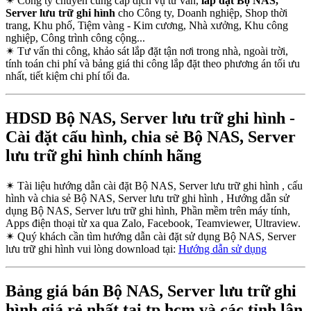
✴
Công ty chuyên cung cấp dịch vụ tư vấn,
lắp đặt Bộ NAS,
Server lưu trữ ghi hình
cho Công ty, Doanh nghiệp, Shop thời
trang, Khu phố, Tiệm vàng - Kim cương, Nhà xưởng, Khu công
nghiệp, Công trình công cộng...
✴
Tư vấn thi công, khảo sát lắp đặt tận nơi trong nhà, ngoài trời,
tính toán chi phí và bảng giá thi công lắp đặt theo phương án tối ưu
nhất, tiết kiệm chi phí tối đa.
HDSD Bộ NAS, Server lưu trữ ghi hình -
Cài đặt cấu hình, chia sẻ Bộ NAS, Server
lưu trữ ghi hình chính hãng
✴
Tài liệu hướng dẫn cài đặt Bộ NAS, Server lưu trữ ghi hình , cấu
hình và chia sẻ Bộ NAS, Server lưu trữ ghi hình , Hướng dẫn sử
dụng Bộ NAS, Server lưu trữ ghi hình, Phần mềm trên máy tính,
Apps điện thoại từ xa qua Zalo, Facebook, Teamviewer, Ultraview.
✴
Quý khách cần tìm hướng dẫn cài đặt sử dụng Bộ NAS, Server
lưu trữ ghi hình vui lòng download tại:
Hướng dẫn sử dụng
Bảng giá bán Bộ NAS, Server lưu trữ ghi
hình giá rẻ nhất tại tp hcm và các tỉnh lân