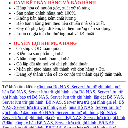
CAM KẾT BÁN HÀNG VÀ BẢO HÀNH
- Hàng hóa có nguồn gốc, xuất xứ rõ ràng
- Sản phẩm chính hãng mới 100%.
- Không bán hàng kém chất lượng
- Bảo hành bằng tem theo tiêu chuẩn nhà sản xuất.
- Đầy đủ phụ kiện đi kèm, tài liệu hướng dẫn sử dụng.
- Luôn có giá tốt cho thương mại và kỹ thuật
QUYỀN LỢI KHI MUA HÀNG
- Có ship COD toàn quốc.
- Kiểm tra sản phẩm tại nhà.
- Nhận hàng thanh toán tại nhà.
- Có lắp đặt tận nơi với chi phí thỏa thuận.
- Miễn phí giao hàng nội thành với đơn hàng > 3tr.
- Đăng ký thành viên để có cơ hội trở thành đại lý thân thiết.
Từ khóa tìm kiếm:
cần mua Bộ NAS, Server lưu trữ ghi hình
,
nơi
bán Bộ NAS, Server lưu trữ ghi hình
,
sửa Bộ NAS, Server lưu trữ
ghi hình
,
bảo trì Bộ NAS, Server lưu trữ ghi hình
,
lắp đặt Bộ NAS,
Server lưu trữ ghi hình
,
Bộ NAS, Server lưu trữ ghi hình giá rẻ
,
Bộ
NAS, Server lưu trữ ghi hình giá rẻ
,
mua Bộ NAS, Server lưu trữ
ghi hình,
ở đâu bán Bộ NAS, Server lưu trữ ghi hình
,
Bộ NAS,
Server lưu trữ ghi hình giá rẻ
,
mua Bộ NAS, Server lưu trữ ghi hình
ở đâu
,
công ty bán Bộ NAS, Server lưu trữ ghi hình,
Bộ NAS,
Server lưu trữ ghi hình
,
Bộ NAS, Server lưu trữ ghi hình giá rẻ
,