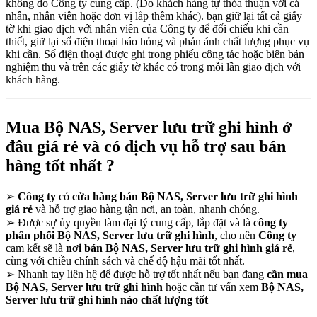
không do Công ty cung cấp. (Do khách hàng tự thỏa thuận với cá
nhân, nhân viên hoặc đơn vị lắp thêm khác). bạn giữ lại tất cả giấy
tờ khi giao dịch với nhân viên của Công ty để đối chiếu khi cần
thiết, giữ lại số điện thoại báo hỏng và phản ánh chất lượng phục vụ
khi cần. Số điện thoại được ghi trong phiếu công tác hoặc biên bản
nghiệm thu và trên các giấy tờ khác có trong mỗi lần giao dịch với
khách hàng.
Mua Bộ NAS, Server lưu trữ ghi hình ở
đâu giá rẻ và có dịch vụ hỗ trợ sau bán
hàng tốt nhất ?
➢
Công ty
có
cửa hàng bán Bộ NAS, Server lưu trữ ghi hình
giá rẻ
và hỗ trợ giao hàng tận nơi, an toàn, nhanh chóng.
➢
Được sự ủy quyền làm đại lý cung cấp, lắp đặt và là
công ty
phân phối Bộ NAS, Server lưu trữ ghi hình
, cho nên
Công ty
cam kết sẽ là
nơi bán Bộ NAS, Server lưu trữ ghi hình giá rẻ
,
cùng với chiều chính sách và chế độ hậu mãi tốt nhất.
➢
Nhanh tay liên hệ để được hỗ trợ tốt nhất nếu bạn đang
cần mua
Bộ NAS, Server lưu trữ ghi hình
hoặc cần tư vấn xem
Bộ NAS,
Server lưu trữ ghi hình nào chất lượng tốt