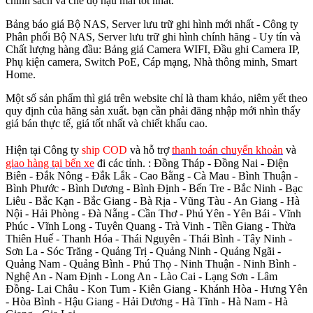
chính sách và chế độ hậu mãi tốt nhất.
Bảng báo giá Bộ NAS, Server lưu trữ ghi hình mới nhất - Công ty
Phân phối Bộ NAS, Server lưu trữ ghi hình chính hãng - Uy tín và
Chất lượng hàng đầu: Bảng giá Camera WIFI, Đầu ghi Camera IP,
Phụ kiện camera, Switch PoE, Cáp mạng, Nhà thông minh, Smart
Home.
Một số sản phẩm thì giá trên website chỉ là tham khảo, niêm yết theo
quy định của hãng sản xuất. bạn cần phải đăng nhập mới nhìn thấy
giá bán thực tế, giá tốt nhất và chiết khấu cao.
Hiện tại Công ty
ship COD
và hỗ trợ
thanh toán chuyển khoản
và
giao hàng tại bến xe
đi các tỉnh.
: Đồng Tháp - Đồng Nai - Điện
Biên - Đắk Nông - Đắk Lắk - Cao Bằng - Cà Mau - Bình Thuận -
Bình Phước - Bình Dương - Bình Định - Bến Tre - Bắc Ninh - Bạc
Liêu - Bắc Kạn - Bắc Giang - Bà Rịa - Vũng Tàu - An Giang - Hà
Nội - Hải Phòng - Đà Nẵng - Cần Thơ - Phú Yên - Yên Bái - Vĩnh
Phúc - Vĩnh Long - Tuyên Quang - Trà Vinh - Tiền Giang - Thừa
Thiên Huế - Thanh Hóa - Thái Nguyên - Thái Bình - Tây Ninh -
Sơn La - Sóc Trăng - Quảng Trị - Quảng Ninh - Quảng Ngãi -
Quảng Nam - Quảng Bình - Phú Thọ - Ninh Thuận - Ninh Bình -
Nghệ An - Nam Định - Long An - Lào Cai - Lạng Sơn - Lâm
Đồng- Lai Châu - Kon Tum - Kiên Giang - Khánh Hòa - Hưng Yên
- Hòa Bình - Hậu Giang - Hải Dương - Hà Tĩnh - Hà Nam - Hà