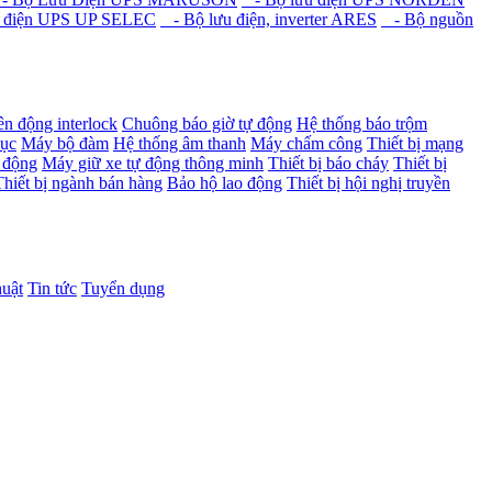
 điện UPS UP SELEC
- Bộ lưu điện, inverter ARES
- Bộ nguồn
ên động interlock
Chuông báo giờ tự động
Hệ thống báo trộm
dục
Máy bộ đàm
Hệ thống âm thanh
Máy chấm công
Thiết bị mạng
 động
Máy giữ xe tự động thông minh
Thiết bị báo cháy
Thiết bị
Thiết bị ngành bán hàng
Bảo hộ lao động
Thiết bị hội nghị truyền
huật
Tin tức
Tuyển dụng