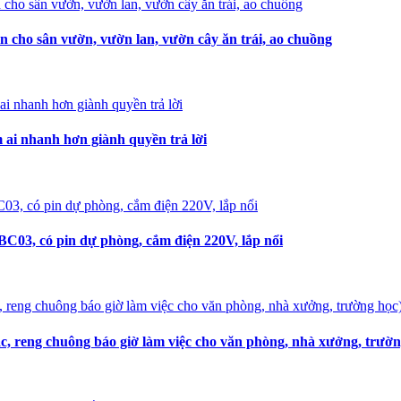
n cho sân vườn, vườn lan, vườn cây ăn trái, ao chuồng
i nhanh hơn giành quyền trả lời
C03, có pin dự phòng, cắm điện 220V, lắp nổi
, reng chuông báo giờ làm việc cho văn phòng, nhà xưởng, trườn