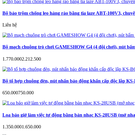
Bộ báo trộm chống leo hàng rào bằng tia laze ABT-100V3, chuyê
Liên hệ
Bộ mạch chuông trò chơi GAMESHOW G4 (4 đội chơi), nút bấm a
1.770.000
2.212.500
Bộ tổ hợp chuông đèn, nút nhấn báo động khẩn cấp độc lập KS-B
650.000
750.000
Loa báo giờ làm việc tự động bằng bản nhạc KS-28USB (mở nhạc
1.350.000
1.650.000