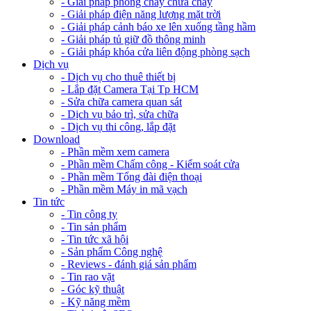
- Giải pháp phòng cháy chữa cháy
- Giải pháp điện năng lượng mặt trời
- Giải pháp cảnh báo xe lên xuống tầng hầm
- Giải pháp tủ giữ đồ thông minh
- Giải pháp khóa cửa liên động phòng sạch
Dịch vụ
- Dịch vụ cho thuê thiết bị
- Lắp đặt Camera Tại Tp HCM
- Sửa chữa camera quan sát
- Dịch vụ bảo trì, sửa chữa
- Dịch vụ thi công, lắp đặt
Download
- Phần mềm xem camera
- Phần mềm Chấm công - Kiểm soát cửa
- Phần mềm Tổng đài điện thoại
- Phần mềm Máy in mã vạch
Tin tức
- Tin công ty
- Tin sản phẩm
- Tin tức xã hội
- Sản phẩm Công nghệ
- Reviews - đánh giá sản phẩm
- Tin rao vặt
- Góc kỹ thuật
- Kỹ năng mềm