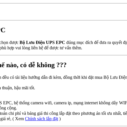
PC
n chọn được
Bộ Lưu Điện UPS EPC
đúng mục đích để đưa ra quyết đị
ù hợp vui lòng liên hệ để được tư vấn thêm.
ế nào, có dễ không ???
m đều có tài liệu hướng dẫn đi kèm, đồng thời khi đặt mua Bộ Lưu Điệ
thuận, hậu mãi tốt.
 EPC, hệ thống camera wifi, camera ip, mạng internet không dây WIF
ông cộng.
toán chi phí và bảng giá thi công lắp đặt theo phương án tối ưu nhất, tiế
giá rẻ, ( Xem
Chính sách lắp đặt
)