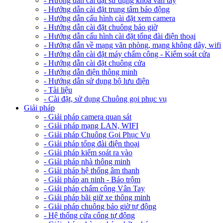
- Hướng dẫn cài đặt sử dụng khóa vân tay
- Hướng dẫn cài đặt trung tâm báo động
- Hướng dẫn cấu hình cài đặt xem camera
- Hướng dẫn cài đặt chuông báo giờ
- Hướng dẫn cấu hình cài đặt tổng đài điện thoại
- Hướng dẫn về mạng văn phòng, mạng không dây, wifi
- Hướng dẫn cài đặt máy chấm công - Kiểm soát cửa
- Hướng dẫn cài đặt chuông cửa
- Hướng dẫn điện thông minh
- Hướng dẫn sử dụng bộ lưu điện
- Tài liệu
- Cài đặt, sử dụng Chuông gọi phục vụ
Giải pháp
- Giải pháp camera quan sát
- Giải pháp mạng LAN, WIFI
- Giải pháp Chuông Gọi Phục Vụ
- Giải pháp tổng đài điện thoại
- Giải pháp kiểm soát ra vào
- Giải pháp nhà thông minh
- Giải pháp hệ thống âm thanh
- Giải pháp an ninh - Báo trộm
- Giải pháp chấm công Vân Tay
- Giải pháp bãi giữ xe thông minh
- Giải pháp chuông báo giờ tự động
- Hệ thống cửa cổng tự động