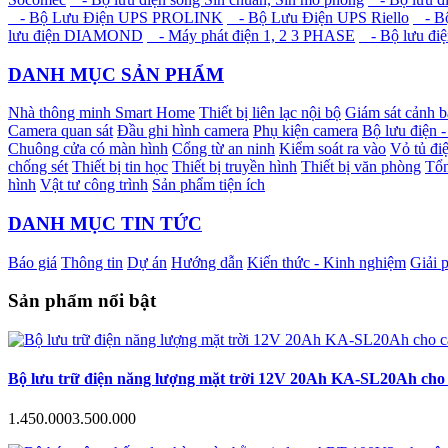
- Bộ Lưu Điện UPS PROLINK
- Bộ Lưu Điện UPS Riello
- Bộ
lưu điện DIAMOND
- Máy phát điện 1, 2 3 PHASE
- Bộ lưu điệ
DANH MỤC SẢN PHẨM
Nhà thông minh Smart Home
Thiết bị liên lạc nội bộ
Giám sát cảnh 
Camera quan sát
Đầu ghi hình camera
Phụ kiện camera
Bộ lưu điện 
Chuông cửa có màn hình
Cổng từ an ninh
Kiểm soát ra vào
Vỏ tủ điệ
chống sét
Thiết bị tin học
Thiết bị truyền hình
Thiết bị văn phòng
Tổn
hình
Vật tư công trình
Sản phẩm tiện ích
DANH MỤC TIN TỨC
Báo giá
Thông tin
Dự án
Hướng dẫn
Kiến thức - Kinh nghiệm
Giải 
Sản phẩm nổi bật
Bộ lưu trữ điện năng lượng mặt trời 12V 20Ah KA-SL20Ah cho c
1.450.000
3.500.000