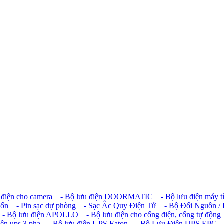
điện cho camera
- Bộ lưu điện DOORMATIC
- Bộ lưu điện máy t
uốn
- Pin sạc dự phòng
- Sạc Ắc Quy Điện Tử
- Bộ Đổi Nguồn / K
- Bộ lưu điện APOLLO
- Bộ lưu điện cho cổng điện, cổng tự động
ện ups 3 pha
- Bộ lưu điện UPS Eaton
- Bộ Lưu Điện UPS EPC
-