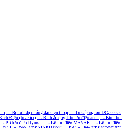
ính
- Bộ lưu điện tổng đài điện thoại
- Tủ cấp nguồn DC, có sạc
ích Điện (Inverter)
- Bình ắc quy, Pin lưu điện accu
- Bình lưu
- Bộ lưu điện Hyundai
- Bộ lưu điện MAYAKI
- Bộ lưu điện
 Bộ Lưu Điện UPS MARUSON
- Bộ lưu điện UPS NORDEN