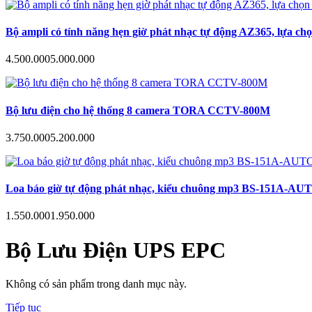
Bộ ampli có tính năng hẹn giờ phát nhạc tự động AZ365, lựa ch
4.500.000
5.000.000
Bộ lưu điện cho hệ thống 8 camera TORA CCTV-800M
3.750.000
5.200.000
Loa báo giờ tự động phát nhạc, kiểu chuông mp3 BS-151A-AUTO hẹn
1.550.000
1.950.000
Bộ Lưu Điện UPS EPC
Không có sản phẩm trong danh mục này.
Tiếp tục