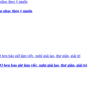
ọn nhạc theo ý muốn
 báo giờ làm việc, nghỉ giải lao, thư giãn, giải trí