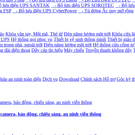
 lưu điện UPS SANTAK
- Bộ lưu điện UPS SOROTEC
- Bộ lưu
n FSP
- Bộ lưu điện UPS CyberPower
- Tủ đựng Ắc quy mở rộng
báo
Khóa vân tay, Mật mã, Thẻ từ
Đèn năng lượng mặt trời
Khóa cửa li
- UPS
Hệ thống gọi phục vụ
Thiết bị vệ sinh thông minh
Thiết bị giáo 
n trong nhà, ngoài trời
Điện năng lượng mặt trời
Hệ thống cửa cổng tự
g đài điện thoại
Dây cáp tín hiệu
Máy chiếu
Truyền thanh không dây
pháp an ninh toàn diện
Dịch vụ
Download
Chính sách Hỗ trợ
Góc kỹ t
amera, báo động, chiếu sáng, an ninh viễn thông