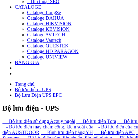
- Thủ thuật SEO
CATALOGE
Cataloge LongSe
Cataloge DAHUA
Cataloge HIKVISION
Cataloge KBVISION
Cataloge AVTECH
Cataloge Vantech
Cataloge QUESTEK
Cataloge HD PARAGON
Cataloge UNIVIEW
BẢNG GIÁ
Trang chủ
Bộ lưu điện - UPS
Bộ Lưu Điện UPS EPC
Bộ lưu điện - UPS
- Bộ lưu điện sử dụng Acquy ngoài
- Bộ lưu điện Tora
- Bộ lưu 
- Bộ lưu điện máy chấm công, kiểm soát cửa
- Bộ lưu điện cửa c
điện AUSTDOOR
- Bình lưu điện hãng YH
- Bộ lưu điện APC
Socomec
- Bộ lưu điện sóng Sin chuẩn, Sin mô phỏng
- Bộ lưu đi