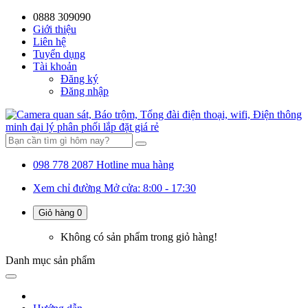
0888 309090
59%
20%
13%
18%
10%
28%
21%
Giới thiệu
Liên hệ
OFF
OFF
OFF
OFF
OFF
OFF
OFF
Tuyển dụng
Tài khoản
Đăng ký
Đăng nhập
098 778 2087
Hotline mua hàng
Xem chỉ đường
Mở cửa: 8:00 - 17:30
Giỏ hàng
0
Không có sản phẩm trong giỏ hàng!
Danh mục
sản phẩm