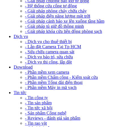
- Giải pháp chuông báo giờ tự động
- Hệ thống cửa cổng tự động
- Giải pháp phòng cháy chữa cháy
- Giải pháp điện năng lượng mặt trời
- Giải pháp cảnh báo xe lên xuống tầng hầm
- Giải pháp tủ giữ đồ thông minh
- Giải pháp khóa cửa liên động phòng sạch
Dịch vụ
- Dịch vụ cho thuê thiết bị
- Lắp đặt Camera Tại Tp HCM
- Sửa chữa camera quan sát
- Dịch vụ bảo trì, sửa chữa
- Dịch vụ thi công, lắp đặt
Download
- Phần mềm xem camera
- Phần mềm Chấm công - Kiểm soát cửa
- Phần mềm Tổng đài điện thoại
- Phần mềm Máy in mã vạch
Tin tức
- Tin công ty
- Tin sản phẩm
- Tin tức xã hội
- Sản phẩm Công nghệ
- Reviews - đánh giá sản phẩm
- Tin rao vặt