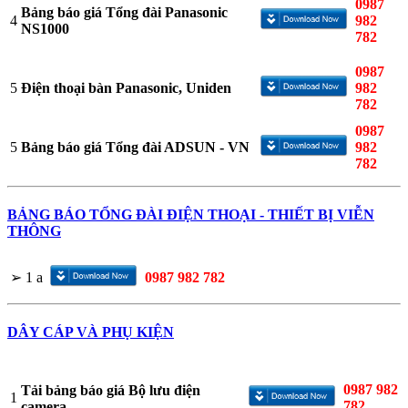
0987
Bảng báo giá Tổng đài Panasonic
4
982
NS1000
782
0987
5
982
Điện thoại bàn Panasonic, Uniden
782
0987
5
982
Bảng báo giá Tổng đài ADSUN - VN
782
BẢNG BÁO TỔNG ĐÀI ĐIỆN THOẠI - THIẾT BỊ VIỄN
THÔNG
➢
1
a
0987 982 782
DÂY CÁP VÀ PHỤ KIỆN
0987 982
Tải bảng báo giá Bộ lưu điện
1
782
camera