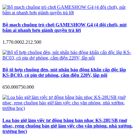
Bộ mạch chuông trò chơi GAMESHOW G4 (4 đội chơi), nút
bấm ai nhanh hơn giành quyền trả lời
1.770.000
2.212.500
Bộ tổ hợp chuông đèn, nút nhấn báo động khẩn cấp độc lập
KS-BC03, có pin dự phòng, cắm điện 220V, lắp nổi
650.000
750.000
Loa báo giờ làm việc tự động bằng bản nhạc KS-28USB (mở
nhạc, reng chuông báo giờ làm việc cho văn phòng, nhà xưởng,
trường học)