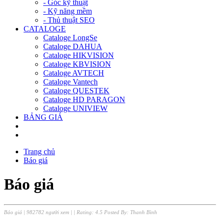
- Góc kỹ thuật
- Kỹ năng mềm
- Thủ thuật SEO
CATALOGE
Cataloge LongSe
Cataloge DAHUA
Cataloge HIKVISION
Cataloge KBVISION
Cataloge AVTECH
Cataloge Vantech
Cataloge QUESTEK
Cataloge HD PARAGON
Cataloge UNIVIEW
BẢNG GIÁ
Trang chủ
Báo giá
Báo giá
Báo giá
|
982782 người xem
|
| Rating:
4.5
Posted By:
Thanh Bình