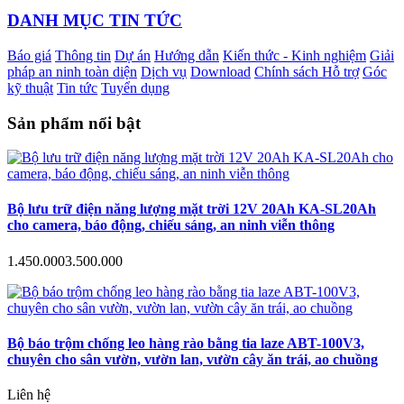
DANH MỤC TIN TỨC
Báo giá
Thông tin
Dự án
Hướng dẫn
Kiến thức - Kinh nghiệm
Giải
pháp an ninh toàn diện
Dịch vụ
Download
Chính sách Hỗ trợ
Góc
kỹ thuật
Tin tức
Tuyển dụng
Sản phẩm nổi bật
Bộ lưu trữ điện năng lượng mặt trời 12V 20Ah KA-SL20Ah
cho camera, báo động, chiếu sáng, an ninh viễn thông
1.450.000
3.500.000
Bộ báo trộm chống leo hàng rào bằng tia laze ABT-100V3,
chuyên cho sân vườn, vườn lan, vườn cây ăn trái, ao chuồng
Liên hệ