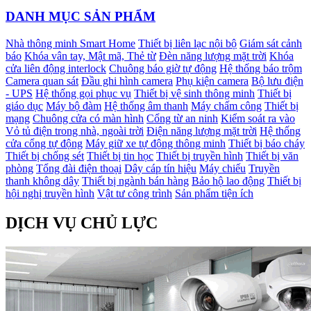
DANH MỤC SẢN PHẨM
Nhà thông minh Smart Home
Thiết bị liên lạc nội bộ
Giám sát cảnh
báo
Khóa vân tay, Mật mã, Thẻ từ
Đèn năng lượng mặt trời
Khóa
cửa liên động interlock
Chuông báo giờ tự động
Hệ thống báo trộm
Camera quan sát
Đầu ghi hình camera
Phụ kiện camera
Bộ lưu điện
- UPS
Hệ thống gọi phục vụ
Thiết bị vệ sinh thông minh
Thiết bị
giáo dục
Máy bộ đàm
Hệ thống âm thanh
Máy chấm công
Thiết bị
mạng
Chuông cửa có màn hình
Cổng từ an ninh
Kiểm soát ra vào
Vỏ tủ điện trong nhà, ngoài trời
Điện năng lượng mặt trời
Hệ thống
cửa cổng tự động
Máy giữ xe tự động thông minh
Thiết bị báo cháy
Thiết bị chống sét
Thiết bị tin học
Thiết bị truyền hình
Thiết bị văn
phòng
Tổng đài điện thoại
Dây cáp tín hiệu
Máy chiếu
Truyền
thanh không dây
Thiết bị ngành bán hàng
Bảo hộ lao động
Thiết bị
hội nghị truyền hình
Vật tư công trình
Sản phẩm tiện ích
DỊCH VỤ CHỦ LỰC