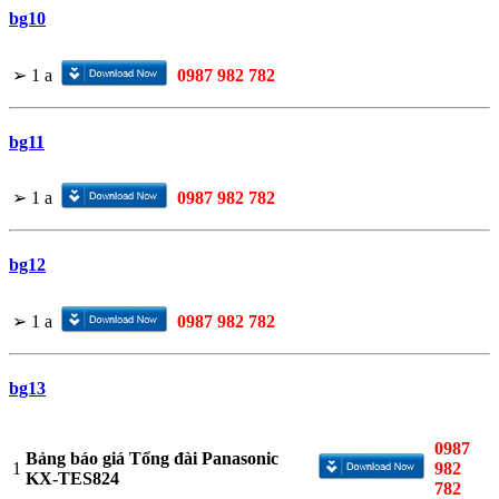
bg10
➢
1
a
0987 982 782
bg11
➢
1
a
0987 982 782
bg12
➢
1
a
0987 982 782
bg13
0987
Bảng báo giá Tổng đài Panasonic
1
982
KX-TES824
782