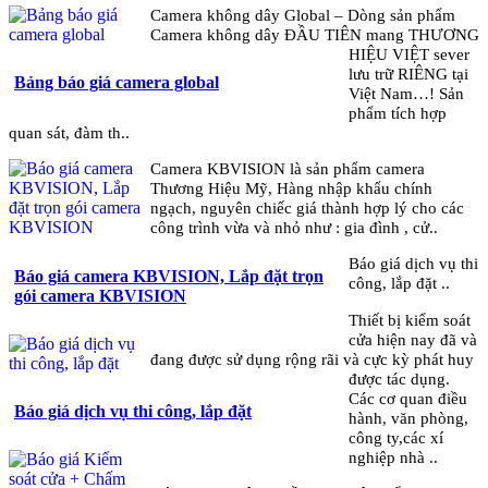
Camera không dây Global – Dòng sản phẩm
Camera không dây ĐẦU TIÊN mang THƯƠNG
HIỆU VIỆT sever
lưu trữ RIÊNG tại
Bảng báo giá camera global
Việt Nam…! Sản
phẩm tích hợp
quan sát, đàm th..
Camera KBVISION là sản phẩm camera
Thương Hiệu Mỹ, Hàng nhập khẩu chính
ngạch, nguyên chiếc giá thành hợp lý cho các
công trình vừa và nhỏ như : gia đình , cử..
Báo giá dịch vụ thi
Báo giá camera KBVISION, Lắp đặt trọn
công, lắp đặt ..
gói camera KBVISION
Thiết bị kiểm soát
cửa hiện nay đã và
đang được sử dụng rộng rãi và cực kỳ phát huy
được tác dụng.
Các cơ quan điều
Báo giá dịch vụ thi công, lắp đặt
hành, văn phòng,
công ty,các xí
nghiệp nhà ..