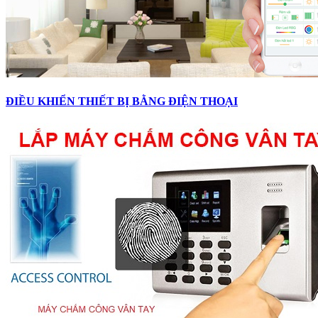
ĐIỀU KHIỂN THIẾT BỊ BẰNG ĐIỆN THOẠI