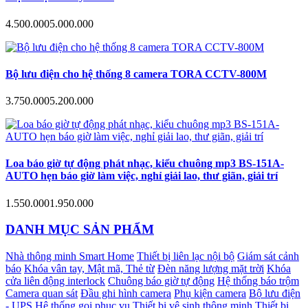
4.500.000
5.000.000
Bộ lưu điện cho hệ thống 8 camera TORA CCTV-800M
3.750.000
5.200.000
Loa báo giờ tự động phát nhạc, kiểu chuông mp3 BS-151A-
AUTO hẹn báo giờ làm việc, nghỉ giải lao, thư giãn, giải trí
1.550.000
1.950.000
DANH MỤC SẢN PHẨM
Nhà thông minh Smart Home
Thiết bị liên lạc nội bộ
Giám sát cảnh
báo
Khóa vân tay, Mật mã, Thẻ từ
Đèn năng lượng mặt trời
Khóa
cửa liên động interlock
Chuông báo giờ tự động
Hệ thống báo trộm
Camera quan sát
Đầu ghi hình camera
Phụ kiện camera
Bộ lưu điện
- UPS
Hệ thống gọi phục vụ
Thiết bị vệ sinh thông minh
Thiết bị