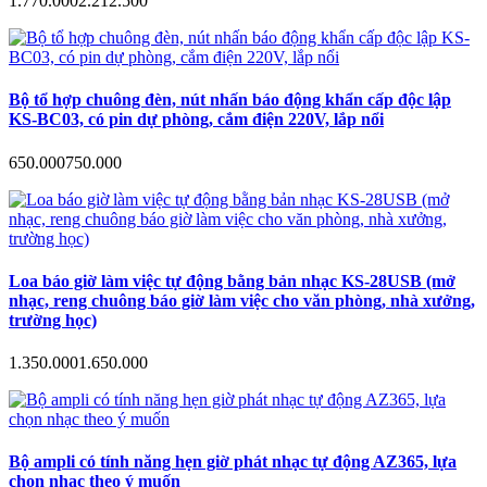
1.770.000
2.212.500
Bộ tổ hợp chuông đèn, nút nhấn báo động khẩn cấp độc lập
KS-BC03, có pin dự phòng, cắm điện 220V, lắp nổi
650.000
750.000
Loa báo giờ làm việc tự động bằng bản nhạc KS-28USB (mở
nhạc, reng chuông báo giờ làm việc cho văn phòng, nhà xưởng,
trường học)
1.350.000
1.650.000
Bộ ampli có tính năng hẹn giờ phát nhạc tự động AZ365, lựa
chọn nhạc theo ý muốn