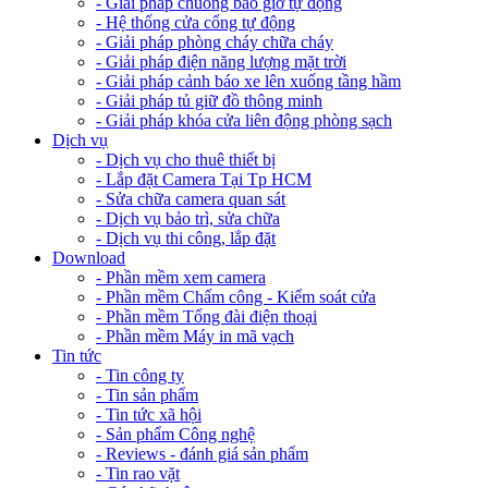
- Giải pháp chuông báo giờ tự động
- Hệ thống cửa cổng tự động
- Giải pháp phòng cháy chữa cháy
- Giải pháp điện năng lượng mặt trời
- Giải pháp cảnh báo xe lên xuống tầng hầm
- Giải pháp tủ giữ đồ thông minh
- Giải pháp khóa cửa liên động phòng sạch
Dịch vụ
- Dịch vụ cho thuê thiết bị
- Lắp đặt Camera Tại Tp HCM
- Sửa chữa camera quan sát
- Dịch vụ bảo trì, sửa chữa
- Dịch vụ thi công, lắp đặt
Download
- Phần mềm xem camera
- Phần mềm Chấm công - Kiểm soát cửa
- Phần mềm Tổng đài điện thoại
- Phần mềm Máy in mã vạch
Tin tức
- Tin công ty
- Tin sản phẩm
- Tin tức xã hội
- Sản phẩm Công nghệ
- Reviews - đánh giá sản phẩm
- Tin rao vặt