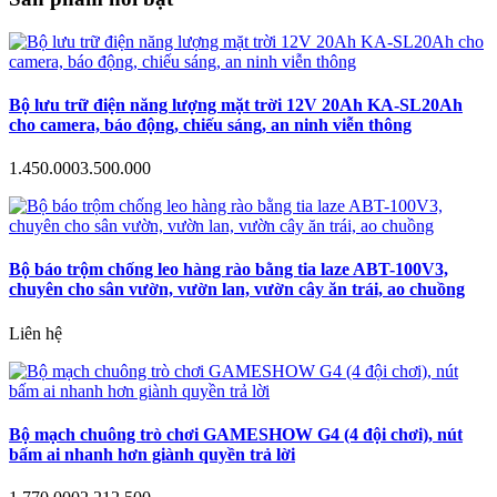
Bộ lưu trữ điện năng lượng mặt trời 12V 20Ah KA-SL20Ah
cho camera, báo động, chiếu sáng, an ninh viễn thông
1.450.000
3.500.000
Bộ báo trộm chống leo hàng rào bằng tia laze ABT-100V3,
chuyên cho sân vườn, vườn lan, vườn cây ăn trái, ao chuồng
Liên hệ
Bộ mạch chuông trò chơi GAMESHOW G4 (4 đội chơi), nút
bấm ai nhanh hơn giành quyền trả lời