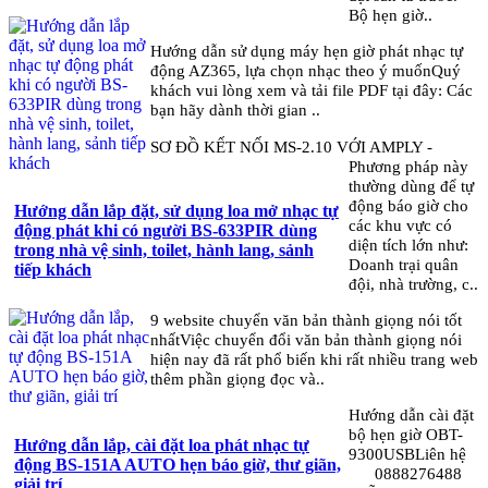
Bộ hẹn giờ..
Hướng dẫn sử dụng máy hẹn giờ phát nhạc tự
động AZ365, lựa chọn nhạc theo ý muốnQuý
khách vui lòng xem và tải file PDF tại đây: Các
bạn hãy dành thời gian ..
SƠ ĐỒ KẾT NỐI MS-2.10 VỚI AMPLY -
Phương pháp này
thường dùng để tự
động báo giờ cho
Hướng dẫn lắp đặt, sử dụng loa mở nhạc tự
các khu vực có
động phát khi có người BS-633PIR dùng
diện tích lớn như:
trong nhà vệ sinh, toilet, hành lang, sảnh
Doanh trại quân
tiếp khách
đội, nhà trường, c..
9 website chuyển văn bản thành giọng nói tốt
nhấtViệc chuyển đổi văn bản thành giọng nói
hiện nay đã rất phổ biến khi rất nhiều trang web
thêm phần giọng đọc và..
Hướng dẫn cài đặt
bộ hẹn giờ OBT-
Hướng dẫn lắp, cài đặt loa phát nhạc tự
9300USBLiên hệ
động BS-151A AUTO hẹn báo giờ, thư giãn,
0888276488
giải trí