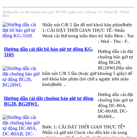
Hướng dẫn cài đặt chuông báo giờ
|
982782 người xem
|
| Rating:
4.5
Posted By:
Thanh
Bình
Nhấn nút C/R 5 lần để mở khoá bàn phímBước
1: CÀI ĐẶT THỜI GIAN THỰC TẾ- Nhấn
Week cài thứ trong tuần theo ký hiệu Mon - Tue
- Wed - Thu - F..
Hướng dẫn cài đặt bô báo giờ tự động KG-
Hướng dẫn cài đặt
316S
chuông báo giờ tự
động BG28,
BG28WLĐầu tiên
bấm nút C/R 5 lần (hoặc giữ khoảng 5 giây) để
mở khóa bàn phím (bỏ chữ a ngược trên màn
hình)Bước ..
Hướng dẫn cài đặt
Hướng dẫn cài đặt chuông báo giờ tự động
chuông báo giờ tự
BG28, BG28WL
động DC-80A,
DC-80AB, DC-
80AWL..
Bước 1: CÀI ĐẶT THỜI GIAN THỰC TẾ*
Nhấn và giữ nút Clock cho đến khi cài xong