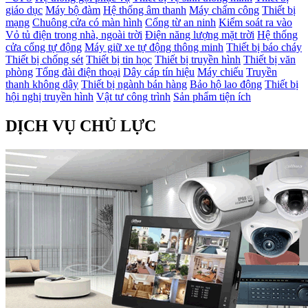
giáo dục
Máy bộ đàm
Hệ thống âm thanh
Máy chấm công
Thiết bị
mạng
Chuông cửa có màn hình
Cổng từ an ninh
Kiểm soát ra vào
Vỏ tủ điện trong nhà, ngoài trời
Điện năng lượng mặt trời
Hệ thống
cửa cổng tự động
Máy giữ xe tự động thông minh
Thiết bị báo cháy
Thiết bị chống sét
Thiết bị tin học
Thiết bị truyền hình
Thiết bị văn
phòng
Tổng đài điện thoại
Dây cáp tín hiệu
Máy chiếu
Truyền
thanh không dây
Thiết bị ngành bán hàng
Bảo hộ lao động
Thiết bị
hội nghị truyền hình
Vật tư công trình
Sản phẩm tiện ích
DỊCH VỤ CHỦ LỰC