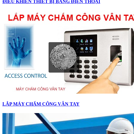
ĐIỀU KHIỂN THIẾT BỊ BẰNG ĐIỆN THOẠI
LẮP MÁY CHẤM CÔNG VÂN TAY