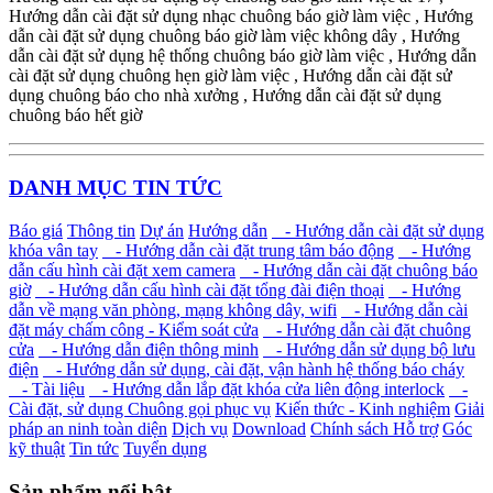
Hướng dẫn cài đặt sử dụng nhạc chuông báo giờ làm việc , Hướng
dẫn cài đặt sử dụng chuông báo giờ làm việc không dây , Hướng
dẫn cài đặt sử dụng hệ thống chuông báo giờ làm việc , Hướng dẫn
cài đặt sử dụng chuông hẹn giờ làm việc , Hướng dẫn cài đặt sử
dụng chuông báo cho nhà xưởng , Hướng dẫn cài đặt sử dụng
chuông báo hết giờ
DANH MỤC TIN TỨC
Báo giá
Thông tin
Dự án
Hướng dẫn
- Hướng dẫn cài đặt sử dụng
khóa vân tay
- Hướng dẫn cài đặt trung tâm báo động
- Hướng
dẫn cấu hình cài đặt xem camera
- Hướng dẫn cài đặt chuông báo
giờ
- Hướng dẫn cấu hình cài đặt tổng đài điện thoại
- Hướng
dẫn về mạng văn phòng, mạng không dây, wifi
- Hướng dẫn cài
đặt máy chấm công - Kiểm soát cửa
- Hướng dẫn cài đặt chuông
cửa
- Hướng dẫn điện thông minh
- Hướng dẫn sử dụng bộ lưu
điện
- Hướng dẫn sử dụng, cài đặt, vận hành hệ thống báo cháy
- Tài liệu
- Hướng dẫn lắp đặt khóa cửa liên động interlock
-
Cài đặt, sử dụng Chuông gọi phục vụ
Kiến thức - Kinh nghiệm
Giải
pháp an ninh toàn diện
Dịch vụ
Download
Chính sách Hỗ trợ
Góc
kỹ thuật
Tin tức
Tuyển dụng
Sản phẩm nổi bật