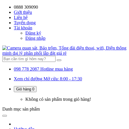
0888 309090
59%
20%
13%
18%
10%
28%
21%
Giới thiệu
Liên hệ
OFF
OFF
OFF
OFF
OFF
OFF
OFF
Tuyển dụng
Tài khoản
Đăng ký
Đăng nhập
098 778 2087
Hotline mua hàng
Xem chỉ đường
Mở cửa: 8:00 - 17:30
Giỏ hàng
0
Không có sản phẩm trong giỏ hàng!
Danh mục
sản phẩm