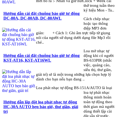
mới bỏ ra :- Nhấn và giữ nútClock + Week cài
thứ trong tuần theo
ký hiệu Mon - Tu..
Hướng dẫn cài đặt chuông báo giờ tự động
DC-80A, DC-80AB, DC-80AWL
Cách chép nhạc
hoặc tạo thông
điệp MP3 đơn
giản: + Cách 1: Ghi âm trực tiếp từ giọng
nói của người sử dụng dưới dạng file Mp3 rồi
ché..
Loa mở nhạc tự
Hướng dẫn cài đặt chuông báo giờ tự động
động khi có người
KST-AT16, KST-AT16WL
BS-633PIR (nhắc
việc, quảng cáo,
siêu thị, thư giãn,
giải trí) sẽ là một trong những lựa chọn hợp lý
dành cho bạn nếu bạn đang ..
Loa phát nhạc tự động BS-151A/AUTO là loại
loa tự phát nhạc
thông minh hoàn
toàn tự động theo
Hướng dẫn lắp đặt loa phát nhạc tự động
thời gian mà người
HC-30A AUTO hẹn báo giờ, thư giãn, giải
dùng thiết lập cài
trí
đặt sẵn từ trước.