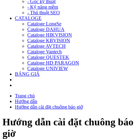
- Góc kỹ thuật
- Kỹ năng mềm
- Thủ thuật SEO
CATALOGE
Cataloge LongSe
Cataloge DAHUA
Cataloge HIKVISION
Cataloge KBVISION
Cataloge AVTECH
Cataloge Vantech
Cataloge QUESTEK
Cataloge HD PARAGON
Cataloge UNIVIEW
BẢNG GIÁ
Trang chủ
Hướng dẫn
Hướng dẫn cài đặt chuông báo giờ
Hướng dẫn cài đặt chuông báo
giờ