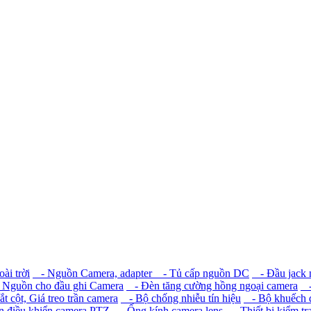
ài trời
- Nguồn Camera, adapter
- Tủ cấp nguồn DC
- Đầu jack
Nguồn cho đầu ghi Camera
- Đèn tăng cường hồng ngoại camera
-
t cột, Giá treo trần camera
- Bộ chống nhiễu tín hiệu
- Bộ khuếch đạ
 điều khiển camera PTZ
- Ống kính camera lens
- Thiết bị kiểm tr