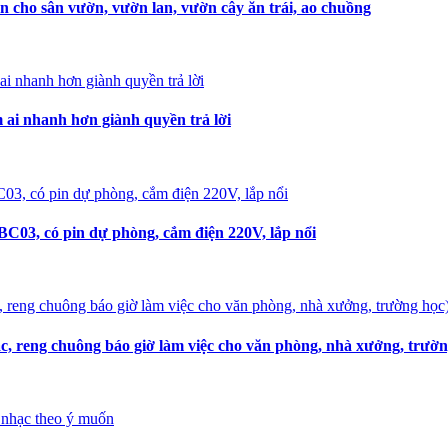
n cho sân vườn, vườn lan, vườn cây ăn trái, ao chuồng
i nhanh hơn giành quyền trả lời
C03, có pin dự phòng, cắm điện 220V, lắp nổi
, reng chuông báo giờ làm việc cho văn phòng, nhà xưởng, trườn