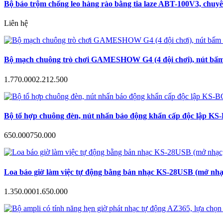
Bộ báo trộm chống leo hàng rào bằng tia laze ABT-100V3, chuyê
Liên hệ
Bộ mạch chuông trò chơi GAMESHOW G4 (4 đội chơi), nút bấm a
1.770.000
2.212.500
Bộ tổ hợp chuông đèn, nút nhấn báo động khẩn cấp độc lập KS-B
650.000
750.000
Loa báo giờ làm việc tự động bằng bản nhạc KS-28USB (mở nhạc
1.350.000
1.650.000