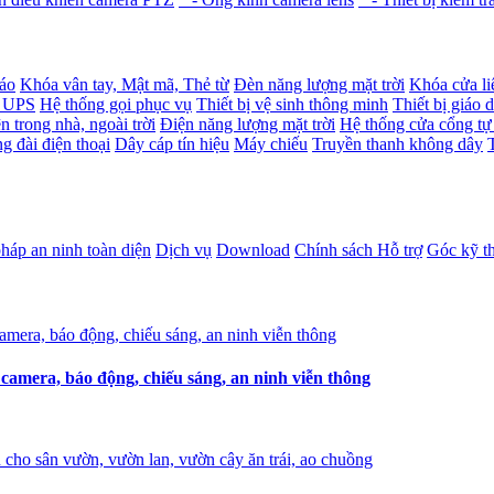
báo
Khóa vân tay, Mật mã, Thẻ từ
Đèn năng lượng mặt trời
Khóa cửa li
- UPS
Hệ thống gọi phục vụ
Thiết bị vệ sinh thông minh
Thiết bị giáo 
n trong nhà, ngoài trời
Điện năng lượng mặt trời
Hệ thống cửa cổng tự
g đài điện thoại
Dây cáp tín hiệu
Máy chiếu
Truyền thanh không dây
pháp an ninh toàn diện
Dịch vụ
Download
Chính sách Hỗ trợ
Góc kỹ t
amera, báo động, chiếu sáng, an ninh viễn thông