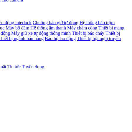
ên động interlock
Chuông báo giờ tự động
Hệ thống báo trộm
dục
Máy bộ đàm
Hệ thống âm thanh
Máy chấm công
Thiết bị mạng
 động
Máy giữ xe tự động thông minh
Thiết bị báo cháy
Thiết bị
Thiết bị ngành bán hàng
Bảo hộ lao động
Thiết bị hội nghị truyền
huật
Tin tức
Tuyển dụng