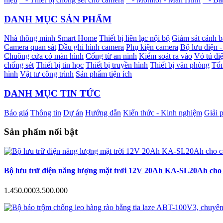
DANH MỤC SẢN PHẨM
Nhà thông minh Smart Home
Thiết bị liên lạc nội bộ
Giám sát cảnh 
Camera quan sát
Đầu ghi hình camera
Phụ kiện camera
Bộ lưu điện 
Chuông cửa có màn hình
Cổng từ an ninh
Kiểm soát ra vào
Vỏ tủ điệ
chống sét
Thiết bị tin học
Thiết bị truyền hình
Thiết bị văn phòng
Tổn
hình
Vật tư công trình
Sản phẩm tiện ích
DANH MỤC TIN TỨC
Báo giá
Thông tin
Dự án
Hướng dẫn
Kiến thức - Kinh nghiệm
Giải 
Sản phẩm nổi bật
Bộ lưu trữ điện năng lượng mặt trời 12V 20Ah KA-SL20Ah cho c
1.450.000
3.500.000