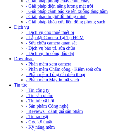
- Giải pháp phòng cháy chữa cháy
- Giải pháp điện năng lượng mặt trời
- Giải pháp cảnh báo xe lên xuống tầng hầm
- Giải pháp tủ giữ đồ thông minh
- Giải pháp khóa cửa liên động phòng sạch
Dịch vụ
- Dịch vụ cho thuê thiết bị
- Lắp đặt Camera Tại Tp HCM
- Sửa chữa camera quan sát
- Dịch vụ bảo trì, sửa chữa
- Dịch vụ thi công, lắp đặt
Download
- Phần mềm xem camera
- Phần mềm Chấm công - Kiểm soát cửa
- Phần mềm Tổng đài điện thoại
- Phần mềm Máy in mã vạch
Tin tức
- Tin công ty
- Tin sản phẩm
- Tin tức xã hội
- Sản phẩm Công nghệ
- Reviews - đánh giá sản phẩm
- Tin rao vặt
- Góc kỹ thuật
- Kỹ năng mềm