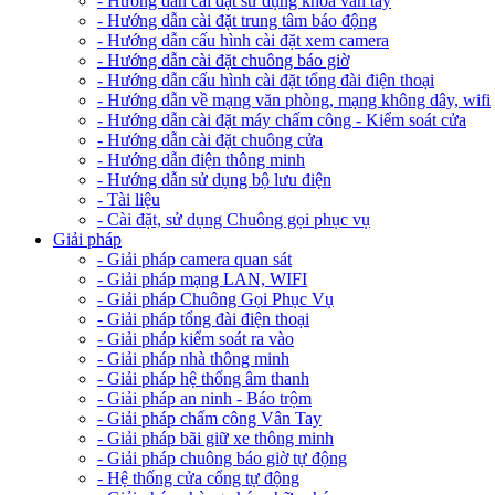
- Hướng dẫn cài đặt sử dụng khóa vân tay
- Hướng dẫn cài đặt trung tâm báo động
- Hướng dẫn cấu hình cài đặt xem camera
- Hướng dẫn cài đặt chuông báo giờ
- Hướng dẫn cấu hình cài đặt tổng đài điện thoại
- Hướng dẫn về mạng văn phòng, mạng không dây, wifi
- Hướng dẫn cài đặt máy chấm công - Kiểm soát cửa
- Hướng dẫn cài đặt chuông cửa
- Hướng dẫn điện thông minh
- Hướng dẫn sử dụng bộ lưu điện
- Tài liệu
- Cài đặt, sử dụng Chuông gọi phục vụ
Giải pháp
- Giải pháp camera quan sát
- Giải pháp mạng LAN, WIFI
- Giải pháp Chuông Gọi Phục Vụ
- Giải pháp tổng đài điện thoại
- Giải pháp kiểm soát ra vào
- Giải pháp nhà thông minh
- Giải pháp hệ thống âm thanh
- Giải pháp an ninh - Báo trộm
- Giải pháp chấm công Vân Tay
- Giải pháp bãi giữ xe thông minh
- Giải pháp chuông báo giờ tự động
- Hệ thống cửa cổng tự động