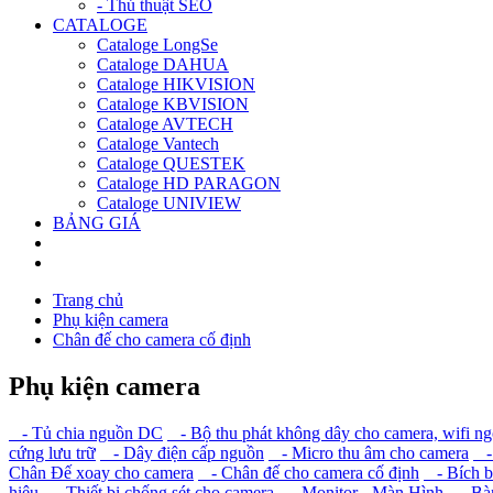
- Thủ thuật SEO
CATALOGE
Cataloge LongSe
Cataloge DAHUA
Cataloge HIKVISION
Cataloge KBVISION
Cataloge AVTECH
Cataloge Vantech
Cataloge QUESTEK
Cataloge HD PARAGON
Cataloge UNIVIEW
BẢNG GIÁ
Trang chủ
Phụ kiện camera
Chân đế cho camera cố định
Phụ kiện camera
- Tủ chia nguồn DC
- Bộ thu phát không dây cho camera, wifi ngo
cứng lưu trữ
- Dây điện cấp nguồn
- Micro thu âm cho camera
- 
Chân Đế xoay cho camera
- Chân đế cho camera cố định
- Bích bắ
hiệu
- Thiết bị chống sét cho camera
- Monitor - Màn Hình
- Bàn