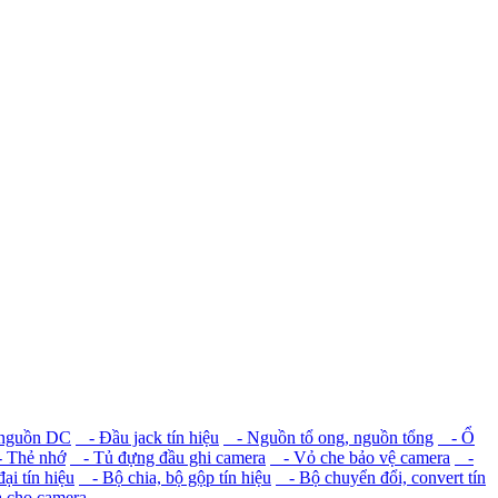
 nguồn DC
- Đầu jack tín hiệu
- Nguồn tổ ong, nguồn tổng
- Ổ
 Thẻ nhớ
- Tủ đựng đầu ghi camera
- Vỏ che bảo vệ camera
-
i tín hiệu
- Bộ chia, bộ gộp tín hiệu
- Bộ chuyển đổi, convert tín
a cho camera