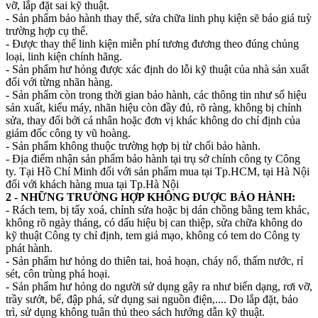
vỡ, lắp đặt sai kỹ thuật.
- Sản phẩm bảo hành thay thế, sửa chữa linh phụ kiện sẽ báo giá tuỳ
trường hợp cụ thể.
- Được thay thế linh kiện miễn phí tương đương theo đúng chủng
loại, linh kiện chính hãng.
- Sản phẩm hư hỏng được xác định do lỗi kỹ thuật của nhà sản xuất
đối với từng nhãn hàng.
- Sản phẩm còn trong thời gian bảo hành, các thông tin như số hiệu
sản xuất, kiểu máy, nhãn hiệu còn đầy đủ, rõ ràng, không bị chỉnh
sửa, thay đổi bởi cá nhân hoặc đơn vị khác không do chỉ định của
giám đốc công ty vũ hoàng.
- Sản phẩm không thuộc trường hợp bị từ chối bảo hành.
- Địa điểm nhận sản phẩm bảo hành tại trụ sở chính công ty Công
ty. Tại Hồ Chí Minh đối với sản phẩm mua tại Tp.HCM, tại Hà Nội
đối với khách hàng mua tại Tp.Hà Nội
2 - NHỮNG TRƯỜNG HỢP KHÔNG ĐƯỢC BẢO HÀNH:
- Rách tem, bị tẩy xoá, chỉnh sửa hoặc bị dán chồng bằng tem khác,
không rõ ngày tháng, có dấu hiệu bị can thiệp, sửa chữa không do
kỹ thuật Công ty chỉ định, tem giả mạo, không có tem do Công ty
phát hành.
- Sản phẩm hư hỏng do thiên tai, hoả hoạn, cháy nổ, thấm nước, rỉ
sét, côn trùng phá hoại.
- Sản phẩm hư hỏng do người sử dụng gây ra như biến dạng, rơi vỡ,
trầy sướt, bể, đập phá, sử dụng sai nguồn điện,.... Do lắp đặt, bảo
trì, sử dụng không tuân thủ theo sách hướng dẫn kỹ thuật.