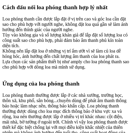
Cách đấu nối loa phóng thanh hợp lý nhất
Loa phóng thanh cần được lắp đặt ở vị trên cao và góc loa cần đặt
sao cho phù hợp với người nghe, không đặt loa quá gần sẽ làm ảnh
hưởng đến thính giác của người nghe.
Tùy vào không gia và số lượng khán giả để lắp đặt số lượng loa có
công suất sao cho phù hợp, phải đảm bảo âm thanh phủ kín toàn
diện tích.
Không nên lắp đặt loa ở những vị trí ẩm ướt vì sẽ làm củ loa dễ
hỏng hóc, ảnh hưởng đến chất lượng âm thanh của loa phát ra.
Lựa chọn các sản phẩm thiết bị như amply cho loa phóng thanh sao
cho phù hợp với dòng loa mà mình sử dụng.
Ứng dụng của loa phóng thanh
Loa phóng thanh thường được lắp ở các nhà xưởng, trường học,
thôn xã, khu phố, sân bóng...chuyên dùng để phát âm thanh thông
báo hoặc làm nhạc nền, thông báo khẩn cấp. Loa phóng thanh
thường được dùng cho loa mục đích thông báo ở khu vực xa và
rộng, loa nén thường được lắp ở nhiều vị trí khác nhau: cột điện,
mái nhà, bờ tường ở ngoài trời. Chính vì vậy loa phóng thanh được
thiết kế đặc biệt chống lại với mọi điều kiện khắc nhiệt của thiên
nhiên mà không ảnh hưởng đến tuổi thọ, công suất hoạt động của