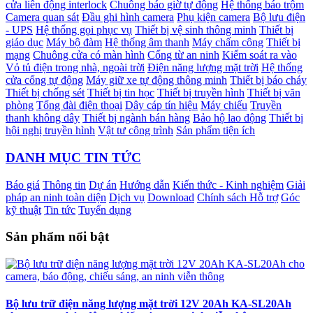
cửa liên động interlock
Chuông báo giờ tự động
Hệ thống báo trộm
Camera quan sát
Đầu ghi hình camera
Phụ kiện camera
Bộ lưu điện
- UPS
Hệ thống gọi phục vụ
Thiết bị vệ sinh thông minh
Thiết bị
giáo dục
Máy bộ đàm
Hệ thống âm thanh
Máy chấm công
Thiết bị
mạng
Chuông cửa có màn hình
Cổng từ an ninh
Kiểm soát ra vào
Vỏ tủ điện trong nhà, ngoài trời
Điện năng lượng mặt trời
Hệ thống
cửa cổng tự động
Máy giữ xe tự động thông minh
Thiết bị báo cháy
Thiết bị chống sét
Thiết bị tin học
Thiết bị truyền hình
Thiết bị văn
phòng
Tổng đài điện thoại
Dây cáp tín hiệu
Máy chiếu
Truyền
thanh không dây
Thiết bị ngành bán hàng
Bảo hộ lao động
Thiết bị
hội nghị truyền hình
Vật tư công trình
Sản phẩm tiện ích
DANH MỤC TIN TỨC
Báo giá
Thông tin
Dự án
Hướng dẫn
Kiến thức - Kinh nghiệm
Giải
pháp an ninh toàn diện
Dịch vụ
Download
Chính sách Hỗ trợ
Góc
kỹ thuật
Tin tức
Tuyển dụng
Sản phẩm nổi bật
Bộ lưu trữ điện năng lượng mặt trời 12V 20Ah KA-SL20Ah