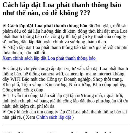
Cách lắp đặt Loa phát thanh thông báo
như thế nào, có dễ không ???
✴
Cách lắp đặt Loa phát thanh thông báo
rất đơn giản, mỗi sản
phẩm đều có tài liệu hướng dẫn đi kèm, đồng thời khi đặt mua Loa
phát thanh thông báo của công ty thì bộ phận kỹ thuật của công ty
sẽ hướng dẫn lắp đặt hoàn chỉnh và sử dụng thành thạo.
✴
Nhận lắp đặt Loa phát thanh thông báo tận nơi giá rẻ với chi phí
thỏa thuận, hậu mãi tốt.
Xem chính sách lắp đặt Loa phát thanh thông báo
✴
Công ty chuyên cung cấp dịch vụ tư vấn, lắp đặt Loa phát thanh
thông báo, hệ thống camera wifi, camera ip, mạng internet không
dây WIFI Bảo mật cho Công ty, Doanh nghiệp, Shop thời trang,
Khu phố, Tiệm vàng - Kim cương, Nhà xưởng, Khu công nghiệp,
Công trình công cộng.
✴
Tư vấn thi công, khảo sát lắp đặt tận nơi trong nhà, ngoài trời,
tính toán chi phí và bảng giá thi công lắp đặt theo phương án tối ưu
nhất, tiết kiệm chi phí tối đa.
✴
Quý khách cần tìm công ty lắp đặt Loa phát thanh thông báo tại
nhà giá rẻ, ( Xem
Chính sách lắp đặt
)