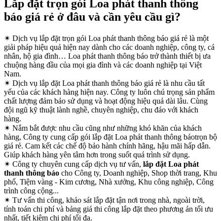
Lắp đặt trọn gói Loa phát thanh thông
báo giá rẻ ở đâu và cần yêu cầu gì?
✴
Dịch vụ lắp đặt trọn gói Loa phát thanh thông báo giá rẻ là một
giải pháp hiệu quả hiện nay dành cho các doanh nghiệp, công ty, cá
nhân, hộ gia đình… Loa phát thanh thông báo trở thành thiết bị ưa
chuộng hàng đầu của mọi gia đình và các doanh nghiệp tại Việt
Nam.
✴
Dịch vụ lắp đặt Loa phát thanh thông báo giá rẻ là nhu cầu tất
yếu của các khách hàng hiện nay. Công ty luôn chú trọng sản phẩm
chất lượng đảm bảo sử dụng và hoạt động hiệu quả dài lâu. Cùng
đội ngũ kỹ thuật lành nghề, chuyên nghiệp, chu đáo với khách
hàng.
✴
Nắm bắt được nhu cầu cũng như những khó khăn của khách
hàng, Công ty cung cấp gói lắp đặt Loa phát thanh thông báotrọn bộ
giá rẻ. Cam kết các chế độ bảo hành chính hãng, hậu mãi hấp dẫn.
Giúp khách hàng yên tâm hơn trong suốt quá trình sử dụng.
✴
Công ty chuyên cung cấp dịch vụ tư vấn,
lắp đặt Loa phát
thanh thông báo
cho Công ty, Doanh nghiệp, Shop thời trang, Khu
phố, Tiệm vàng - Kim cương, Nhà xưởng, Khu công nghiệp, Công
trình công cộng...
✴
Tư vấn thi công, khảo sát lắp đặt tận nơi trong nhà, ngoài trời,
tính toán chi phí và bảng giá thi công lắp đặt theo phương án tối ưu
nhất, tiết kiệm chi phí tối đa.