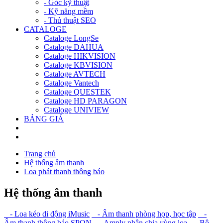
- Góc kỹ thuật
- Kỹ năng mềm
- Thủ thuật SEO
CATALOGE
Cataloge LongSe
Cataloge DAHUA
Cataloge HIKVISION
Cataloge KBVISION
Cataloge AVTECH
Cataloge Vantech
Cataloge QUESTEK
Cataloge HD PARAGON
Cataloge UNIVIEW
BẢNG GIÁ
Trang chủ
Hệ thống âm thanh
Loa phát thanh thông báo
Hệ thống âm thanh
- Loa kéo di động iMusic
- Âm thanh phòng họp, học tập
-
Âm thanh thông báo SPON
- Amply phân chia vùng loa
- Bộ