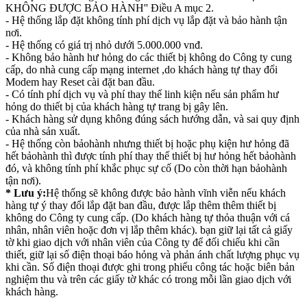
KHÔNG ĐƯỢC BẢO HÀNH'' Điều A mục 2.
- Hệ thống lắp đặt không tính phí dịch vụ lắp đặt và bảo hành tận
nơi.
- Hệ thống có giá trị nhỏ dưới 5.000.000 vnđ.
- Không bảo hành hư hỏng do các thiết bị không do Công ty cung
cấp, do nhà cung cấp mạng internet ,do khách hàng tự thay đổi
Modem hay Reset cài đặt ban đầu.
- Có tính phí dịch vụ và phí thay thế linh kiện nếu sản phẩm hư
hỏng do thiết bị của khách hàng tự trang bị gây lên.
- Khách hàng sử dụng không đúng sách hướng dẫn, và sai quy định
của nhà sản xuất.
- Hệ thống còn bảohành nhưng thiết bị hoặc phụ kiện hư hỏng đã
hết bảohành thì được tính phí thay thế thiết bị hư hỏng hết bảohành
đó, và không tính phí khắc phục sự cố (Do còn thời hạn bảohành
tận nơi).
* Lưu ý:
Hệ thống sẽ không được bảo hành vĩnh viễn nếu khách
hàng tự ý thay đổi lắp đặt ban đầu, được lắp thêm thêm thiết bị
không do Công ty cung cấp. (Do khách hàng tự thỏa thuận với cá
nhân, nhân viên hoặc đơn vị lắp thêm khác). bạn giữ lại tất cả giấy
tờ khi giao dịch với nhân viên của Công ty để đối chiếu khi cần
thiết, giữ lại số điện thoại báo hỏng và phản ánh chất lượng phục vụ
khi cần. Số điện thoại được ghi trong phiếu công tác hoặc biên bản
nghiệm thu và trên các giấy tờ khác có trong mỗi lần giao dịch với
khách hàng.