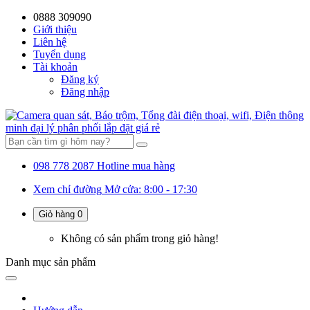
0888 309090
59%
20%
13%
18%
10%
28%
21%
Giới thiệu
Liên hệ
OFF
OFF
OFF
OFF
OFF
OFF
OFF
Tuyển dụng
Tài khoản
Đăng ký
Đăng nhập
098 778 2087
Hotline mua hàng
Xem chỉ đường
Mở cửa: 8:00 - 17:30
Giỏ hàng
0
Không có sản phẩm trong giỏ hàng!
Danh mục
sản phẩm