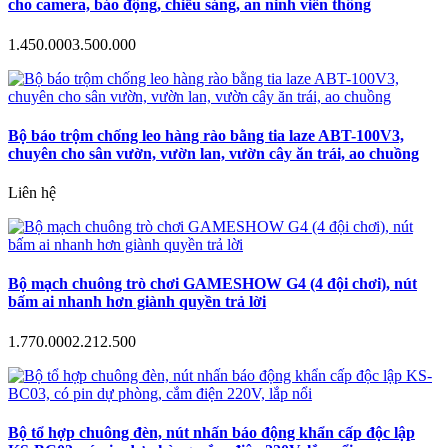
cho camera, báo động, chiếu sáng, an ninh viễn thông
1.450.000
3.500.000
Bộ báo trộm chống leo hàng rào bằng tia laze ABT-100V3,
chuyên cho sân vườn, vườn lan, vườn cây ăn trái, ao chuồng
Liên hệ
Bộ mạch chuông trò chơi GAMESHOW G4 (4 đội chơi), nút
bấm ai nhanh hơn giành quyền trả lời
1.770.000
2.212.500
Bộ tổ hợp chuông đèn, nút nhấn báo động khẩn cấp độc lập