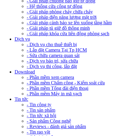
- Giải pháp chuông báo giờ tự động
- Hệ thống cửa cổng tự động
- Giải pháp phòng cháy chữa cháy
- Giải pháp điện năng lượng mặt trời
- Giải pháp cảnh báo xe lên xuống tầng hầm
- Giải pháp tủ giữ đồ thông minh
- Giải pháp khóa cửa liên động phòng sạch
Dịch vụ
- Dịch vụ cho thuê thiết bị
- Lắp đặt Camera Tại Tp HCM
- Sửa chữa camera quan sát
- Dịch vụ bảo trì, sửa chữa
- Dịch vụ thi công, lắp đặt
Download
- Phần mềm xem camera
- Phần mềm Chấm công - Kiểm soát cửa
- Phần mềm Tổng đài điện thoại
- Phần mềm Máy in mã vạch
Tin tức
- Tin công ty
- Tin sản phẩm
- Tin tức xã hội
- Sản phẩm Công nghệ
- Reviews - đánh giá sản phẩm
- Tin rao vặt