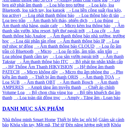
hẹn giờ phát âm thanh
- Loa hộp treo tường
- Loa kéo, loa
Bluetooth, loa xách tay, loa karaok
- Loa liền công suất (loa kéo,
loa active)
- Loa phát thanh thông báo
- Loa thông báo di tản
-
Loa treo trần
- Âm thanh hội thảo, phiên dịch
- Loa thùng
-
Âm thanh nhà hàng, quán cafe
- Micro kèm loa thông báo
- Âm
thanh sân vườn, khu resort, biệt thự ngoài trời
- Loa cột
- Âm
thanh thông báo Analog
- Âm thanh thông báo nhà xưởng, trường
học
- Loa dải phân tán rộng
- Âm thanh thông báo IP
- Loa
mở nhạc tự động
- Âm thanh thông báo CLOUD
- Loa ốp âm
trần có Bluetooth
- Micro
- Loa ốp trần, âm trần, gắn trần
-
Loa phóng thanh cầm tay
- Loa sân vườn ngoài trời
- Âm thanh
Takstar
- Âm thanh thông báo ITC
- Bộ phát tin nhắn khẩn cấp
- Hệ Thống Âm Thanh HIKVISION
- Hệ thống âm thanh
PATECH
- Micro không dây
- Micro thu âm phòng thu
- Phụ
kiện âm thanh
- Thiết bị âm thanh ORIS
- Âm thanh TOA
-
Loa SUB
- Âm thanh OBT
- Âm thanh Bosch
- Âm thanh
AMPERES
- Ampli tăng âm truyền thanh
- Chiết áp chỉnh
Volume Loa
- Bộ chọn chia vùng loa
- Bộ tiền khuếch đại âm
thanh
- Loa toàn dải đồng trục
- Amply - Tăng âm - Loan báo
DANH MỤC SẢN PHẨM
Nhà thông minh Smart Home
Thiết bị liên lạc nội bộ
Giám sát cảnh
báo
Khóa vân tay, Mật mã, Thẻ từ
Đèn năng lượng mặt trời
Khóa