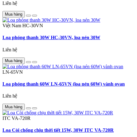
Liên hệ
Mua hàng
Việt Nam
HC-30VN
Loa phóng thanh 30W HC-30VN, loa nén 30W
Liên hệ
Mua hàng
LN-65VN
Loa phóng thanh 60W LN-65VN (loa nén 60W) vành ovan
Liên hệ
Mua hàng
ITC
VA-720R
Loa Còi chống chịu thời tiết 15W, 30W ITC VA-720R