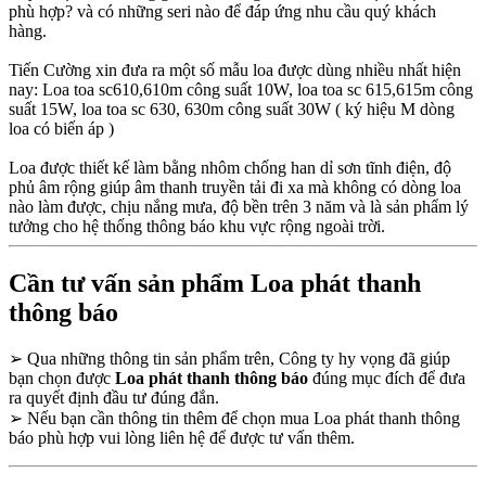
phù hợp? và có những seri nào để đáp ứng nhu cầu quý khách
hàng.
Tiến Cường xin đưa ra một số mẫu loa được dùng nhiều nhất hiện
nay: Loa toa sc610,610m công suất 10W, loa toa sc 615,615m công
suất 15W, loa toa sc 630, 630m công suất 30W ( ký hiệu M dòng
loa có biến áp )
Loa được thiết kế làm bằng nhôm chống han dỉ sơn tĩnh điện, độ
phủ âm rộng giúp âm thanh truyền tải đi xa mà không có dòng loa
nào làm được, chịu nắng mưa, độ bền trên 3 năm và là sản phẩm lý
tưởng cho hệ thống thông báo khu vực rộng ngoài trời.
Cần tư vấn sản phẩm Loa phát thanh
thông báo
➢
Qua những thông tin sản phẩm trên, Công ty hy vọng đã giúp
bạn chọn được
Loa phát thanh thông báo
đúng mục đích để đưa
ra quyết định đầu tư đúng đắn.
➢
Nếu bạn cần thông tin thêm để chọn mua Loa phát thanh thông
báo phù hợp vui lòng liên hệ để được tư vấn thêm.