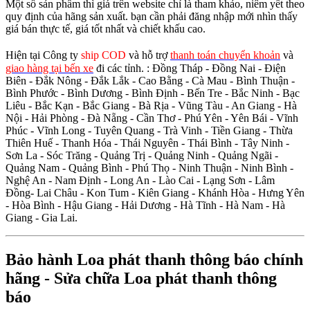
Một số sản phẩm thì giá trên website chỉ là tham khảo, niêm yết theo
quy định của hãng sản xuất. bạn cần phải đăng nhập mới nhìn thấy
giá bán thực tế, giá tốt nhất và chiết khấu cao.
Hiện tại Công ty
ship COD
và hỗ trợ
thanh toán chuyển khoản
và
giao hàng tại bến xe
đi các tỉnh.
: Đồng Tháp - Đồng Nai - Điện
Biên - Đắk Nông - Đắk Lắk - Cao Bằng - Cà Mau - Bình Thuận -
Bình Phước - Bình Dương - Bình Định - Bến Tre - Bắc Ninh - Bạc
Liêu - Bắc Kạn - Bắc Giang - Bà Rịa - Vũng Tàu - An Giang - Hà
Nội - Hải Phòng - Đà Nẵng - Cần Thơ - Phú Yên - Yên Bái - Vĩnh
Phúc - Vĩnh Long - Tuyên Quang - Trà Vinh - Tiền Giang - Thừa
Thiên Huế - Thanh Hóa - Thái Nguyên - Thái Bình - Tây Ninh -
Sơn La - Sóc Trăng - Quảng Trị - Quảng Ninh - Quảng Ngãi -
Quảng Nam - Quảng Bình - Phú Thọ - Ninh Thuận - Ninh Bình -
Nghệ An - Nam Định - Long An - Lào Cai - Lạng Sơn - Lâm
Đồng- Lai Châu - Kon Tum - Kiên Giang - Khánh Hòa - Hưng Yên
- Hòa Bình - Hậu Giang - Hải Dương - Hà Tĩnh - Hà Nam - Hà
Giang - Gia Lai.
Bảo hành Loa phát thanh thông báo chính
hãng - Sửa chữa Loa phát thanh thông
báo