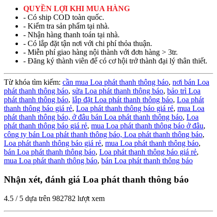
QUYỀN LỢI KHI MUA HÀNG
- Có ship COD toàn quốc.
- Kiểm tra sản phẩm tại nhà.
- Nhận hàng thanh toán tại nhà.
- Có lắp đặt tận nơi với chi phí thỏa thuận.
- Miễn phí giao hàng nội thành với đơn hàng > 3tr.
- Đăng ký thành viên để có cơ hội trở thành đại lý thân thiết.
Từ khóa tìm kiếm:
cần mua Loa phát thanh thông báo
,
nơi bán Loa
phát thanh thông báo
,
sửa Loa phát thanh thông báo
,
bảo trì Loa
phát thanh thông báo
,
lắp đặt Loa phát thanh thông báo
,
Loa phát
thanh thông báo giá rẻ
,
Loa phát thanh thông báo giá rẻ
,
mua Loa
phát thanh thông báo,
ở đâu bán Loa phát thanh thông báo
,
Loa
phát thanh thông báo giá rẻ
,
mua Loa phát thanh thông báo ở đâu
,
công ty bán Loa phát thanh thông báo,
Loa phát thanh thông báo
,
Loa phát thanh thông báo giá rẻ
,
mua Loa phát thanh thông báo
,
bán Loa phát thanh thông báo
,
Loa phát thanh thông báo giá rẻ
,
mua Loa phát thanh thông báo
,
bán Loa phát thanh thông báo
Nhận xét, đánh giá Loa phát thanh thông báo
4.5
/
5
dựa trên
982782
lượt xem