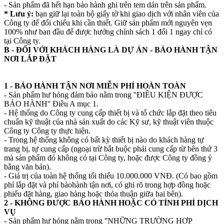
- Sản phẩm đã hết hạn bảo hành ghi trên tem dán trên sản phẩm.
* Lưu ý:
bạn giữ lại toàn bộ giấy tờ khi giao dịch với nhân viên của
Công ty để đối chiếu khi cần thiết. Giữ sản phẩm mới nguyên vẹn
100% như ban đầu để được hưởng chính sách 1 đổi 1 ngay chỉ có
tại Công ty.
B - ĐỐI VỚI KHÁCH HÀNG LÀ DỰ ÁN - BẢO HÀNH TẬN
NƠI LẮP ĐẶT
1 - BẢO HÀNH TẬN NƠI MIỄN PHÍ HOÀN TOÀN
- Sản phẩm hư hỏng đảm bảo nằm trong ''ĐIỀU KIỆN ĐƯỢC
BẢO HÀNH'' Điều A mục 1.
- Hệ thống do Công ty cung cấp thiết bị và tổ chức lắp đặt theo tiêu
chuẩn kỹ thuật của nhà sản xuất do các Kỹ sư, kỹ thuật viên thuộc
Công ty Công ty thực hiện.
- Trong hệ thống không có bất kỳ thiết bị nào do khách hàng tự
trang bị, tự cung cấp (ngoại trừ bắt buộc phải cung cấp từ bên thứ 3
mà sản phẩm đó không có tại Công ty, hoặc được Công ty đồng ý
bằng văn bản).
- Giá trị của toàn hệ thống tối thiểu 10.000.000 VNĐ. (Có bao gồm
phí lắp đặt và phí bảohành tận nơi, có ghi rõ trong hợp đồng hoặc
phiếu đặt hàng, giao hàng hoặc thỏa thuận giữa hai bên).
2 - KHÔNG ĐƯỢC BẢO HÀNH HOẶC CÓ TÍNH PHÍ DỊCH
VỤ
- Sản phẩm hư hỏng nằm trong ''NHỮNG TRƯỜNG HỢP