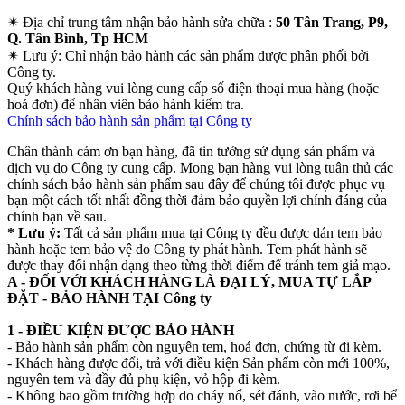
✴
Địa chỉ trung tâm nhận bảo hành sửa chữa :
50 Tân Trang, P9,
Q. Tân Bình, Tp HCM
✴
Lưu ý:
Chỉ nhận bảo hành các sản phẩm được phân phối bởi
Công ty.
Quý khách hàng vui lòng cung cấp số điện thoại mua hàng (hoặc
hoá đơn) để nhân viên bảo hành kiểm tra.
Chính sách bảo hành sản phẩm tại Công ty
Chân thành cám ơn bạn hàng, đã tin tưởng sử dụng sản phẩm và
dịch vụ do Công ty cung cấp. Mong bạn hàng vui lòng tuân thủ các
chính sách bảo hành sản phẩm sau đây để chúng tôi được phục vụ
bạn một cách tốt nhất đồng thời đảm bảo quyền lợi chính đáng của
chính bạn về sau.
* Lưu ý:
Tất cả sản phẩm mua tại Công ty đều được dán tem bảo
hành hoặc tem bảo vệ do Công ty phát hành. Tem phát hành sẽ
được thay đổi nhận dạng theo từng thời điểm để tránh tem giả mạo.
A - ĐỐI VỚI KHÁCH HÀNG LÀ ĐẠI LÝ, MUA TỰ LẮP
ĐẶT - BẢO HÀNH TẠI Công ty
1 - ĐIỀU KIỆN ĐƯỢC BẢO HÀNH
- Bảo hành sản phẩm còn nguyên tem, hoá đơn, chứng từ đi kèm.
- Khách hàng được đổi, trả với điều kiện Sản phẩm còn mới 100%,
nguyên tem và đầy đủ phụ kiện, vỏ hộp đi kèm.
- Không bao gồm trường hợp do cháy nổ, sét đánh, vào nước, rơi bể