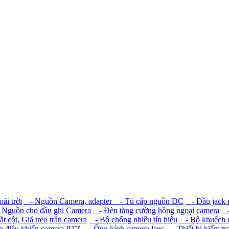
ài trời
- Nguồn Camera, adapter
- Tủ cấp nguồn DC
- Đầu jack
Nguồn cho đầu ghi Camera
- Đèn tăng cường hồng ngoại camera
-
t cột, Giá treo trần camera
- Bộ chống nhiễu tín hiệu
- Bộ khuếch đạ
 điều khiển camera PTZ
- Ống kính camera lens
- Thiết bị kiểm tr