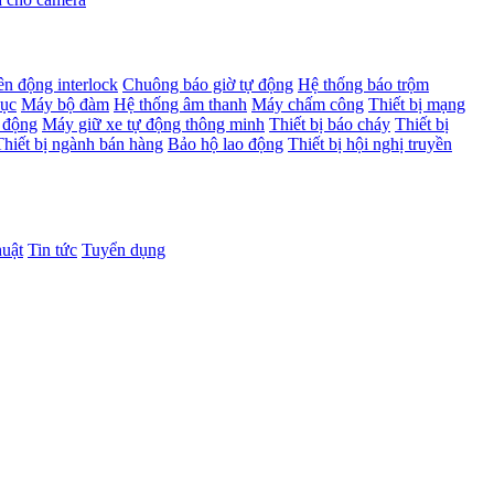
ên động interlock
Chuông báo giờ tự động
Hệ thống báo trộm
dục
Máy bộ đàm
Hệ thống âm thanh
Máy chấm công
Thiết bị mạng
 động
Máy giữ xe tự động thông minh
Thiết bị báo cháy
Thiết bị
Thiết bị ngành bán hàng
Bảo hộ lao động
Thiết bị hội nghị truyền
huật
Tin tức
Tuyển dụng