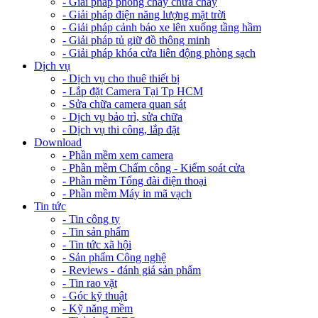
- Giải pháp phòng cháy chữa cháy
- Giải pháp điện năng lượng mặt trời
- Giải pháp cảnh báo xe lên xuống tầng hầm
- Giải pháp tủ giữ đồ thông minh
- Giải pháp khóa cửa liên động phòng sạch
Dịch vụ
- Dịch vụ cho thuê thiết bị
- Lắp đặt Camera Tại Tp HCM
- Sửa chữa camera quan sát
- Dịch vụ bảo trì, sửa chữa
- Dịch vụ thi công, lắp đặt
Download
- Phần mềm xem camera
- Phần mềm Chấm công - Kiểm soát cửa
- Phần mềm Tổng đài điện thoại
- Phần mềm Máy in mã vạch
Tin tức
- Tin công ty
- Tin sản phẩm
- Tin tức xã hội
- Sản phẩm Công nghệ
- Reviews - đánh giá sản phẩm
- Tin rao vặt
- Góc kỹ thuật
- Kỹ năng mềm