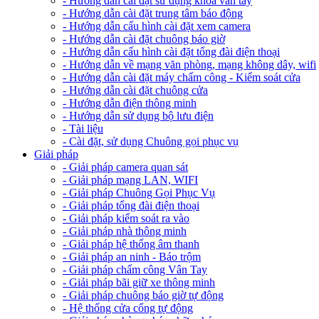
- Hướng dẫn cài đặt sử dụng khóa vân tay
- Hướng dẫn cài đặt trung tâm báo động
- Hướng dẫn cấu hình cài đặt xem camera
- Hướng dẫn cài đặt chuông báo giờ
- Hướng dẫn cấu hình cài đặt tổng đài điện thoại
- Hướng dẫn về mạng văn phòng, mạng không dây, wifi
- Hướng dẫn cài đặt máy chấm công - Kiểm soát cửa
- Hướng dẫn cài đặt chuông cửa
- Hướng dẫn điện thông minh
- Hướng dẫn sử dụng bộ lưu điện
- Tài liệu
- Cài đặt, sử dụng Chuông gọi phục vụ
Giải pháp
- Giải pháp camera quan sát
- Giải pháp mạng LAN, WIFI
- Giải pháp Chuông Gọi Phục Vụ
- Giải pháp tổng đài điện thoại
- Giải pháp kiểm soát ra vào
- Giải pháp nhà thông minh
- Giải pháp hệ thống âm thanh
- Giải pháp an ninh - Báo trộm
- Giải pháp chấm công Vân Tay
- Giải pháp bãi giữ xe thông minh
- Giải pháp chuông báo giờ tự động
- Hệ thống cửa cổng tự động