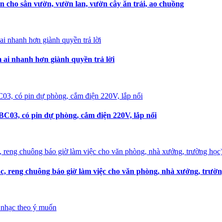
n cho sân vườn, vườn lan, vườn cây ăn trái, ao chuồng
i nhanh hơn giành quyền trả lời
C03, có pin dự phòng, cắm điện 220V, lắp nổi
, reng chuông báo giờ làm việc cho văn phòng, nhà xưởng, trườn