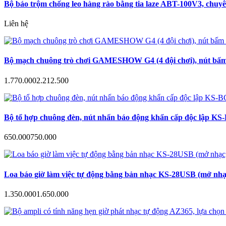
Bộ báo trộm chống leo hàng rào bằng tia laze ABT-100V3, chuyê
Liên hệ
Bộ mạch chuông trò chơi GAMESHOW G4 (4 đội chơi), nút bấm a
1.770.000
2.212.500
Bộ tổ hợp chuông đèn, nút nhấn báo động khẩn cấp độc lập KS-B
650.000
750.000
Loa báo giờ làm việc tự động bằng bản nhạc KS-28USB (mở nhạc
1.350.000
1.650.000