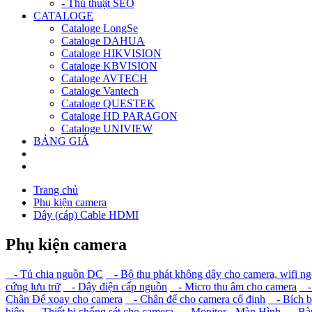
- Thủ thuật SEO
CATALOGE
Cataloge LongSe
Cataloge DAHUA
Cataloge HIKVISION
Cataloge KBVISION
Cataloge AVTECH
Cataloge Vantech
Cataloge QUESTEK
Cataloge HD PARAGON
Cataloge UNIVIEW
BẢNG GIÁ
Trang chủ
Phụ kiện camera
Dây (cáp) Cable HDMI
Phụ kiện camera
- Tủ chia nguồn DC
- Bộ thu phát không dây cho camera, wifi ngo
cứng lưu trữ
- Dây điện cấp nguồn
- Micro thu âm cho camera
- 
Chân Đế xoay cho camera
- Chân đế cho camera cố định
- Bích bắ
hiệu
- Thiết bị chống sét cho camera
- Monitor - Màn Hình
- Bàn