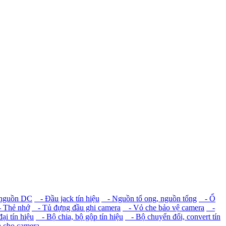
 nguồn DC
- Đầu jack tín hiệu
- Nguồn tổ ong, nguồn tổng
- Ổ
 Thẻ nhớ
- Tủ đựng đầu ghi camera
- Vỏ che bảo vệ camera
-
i tín hiệu
- Bộ chia, bộ gộp tín hiệu
- Bộ chuyển đổi, convert tín
a cho camera