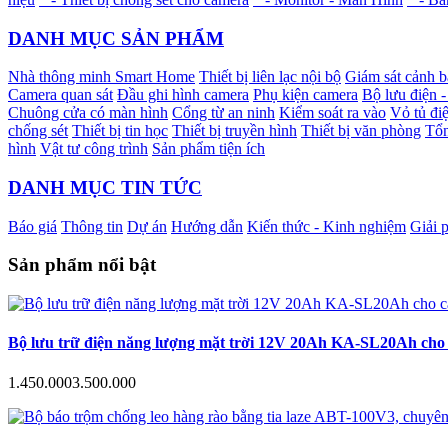
DANH MỤC SẢN PHẨM
Nhà thông minh Smart Home
Thiết bị liên lạc nội bộ
Giám sát cảnh 
Camera quan sát
Đầu ghi hình camera
Phụ kiện camera
Bộ lưu điện 
Chuông cửa có màn hình
Cổng từ an ninh
Kiểm soát ra vào
Vỏ tủ điệ
chống sét
Thiết bị tin học
Thiết bị truyền hình
Thiết bị văn phòng
Tổn
hình
Vật tư công trình
Sản phẩm tiện ích
DANH MỤC TIN TỨC
Báo giá
Thông tin
Dự án
Hướng dẫn
Kiến thức - Kinh nghiệm
Giải 
Sản phẩm nổi bật
Bộ lưu trữ điện năng lượng mặt trời 12V 20Ah KA-SL20Ah cho c
1.450.000
3.500.000