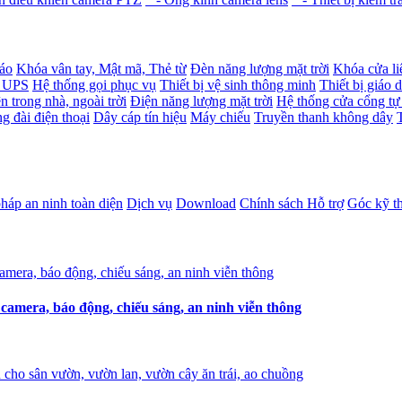
báo
Khóa vân tay, Mật mã, Thẻ từ
Đèn năng lượng mặt trời
Khóa cửa li
- UPS
Hệ thống gọi phục vụ
Thiết bị vệ sinh thông minh
Thiết bị giáo 
n trong nhà, ngoài trời
Điện năng lượng mặt trời
Hệ thống cửa cổng tự
g đài điện thoại
Dây cáp tín hiệu
Máy chiếu
Truyền thanh không dây
pháp an ninh toàn diện
Dịch vụ
Download
Chính sách Hỗ trợ
Góc kỹ t
amera, báo động, chiếu sáng, an ninh viễn thông