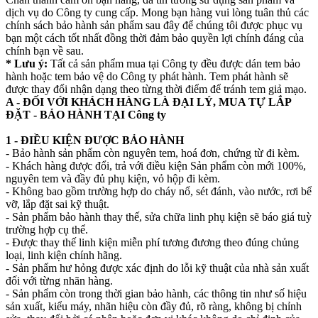
dịch vụ do Công ty cung cấp. Mong bạn hàng vui lòng tuân thủ các
chính sách bảo hành sản phẩm sau đây để chúng tôi được phục vụ
bạn một cách tốt nhất đồng thời đảm bảo quyền lợi chính đáng của
chính bạn về sau.
* Lưu ý:
Tất cả sản phẩm mua tại Công ty đều được dán tem bảo
hành hoặc tem bảo vệ do Công ty phát hành. Tem phát hành sẽ
được thay đổi nhận dạng theo từng thời điểm để tránh tem giả mạo.
A - ĐỐI VỚI KHÁCH HÀNG LÀ ĐẠI LÝ, MUA TỰ LẮP
ĐẶT - BẢO HÀNH TẠI Công ty
1 - ĐIỀU KIỆN ĐƯỢC BẢO HÀNH
- Bảo hành sản phẩm còn nguyên tem, hoá đơn, chứng từ đi kèm.
- Khách hàng được đổi, trả với điều kiện Sản phẩm còn mới 100%,
nguyên tem và đầy đủ phụ kiện, vỏ hộp đi kèm.
- Không bao gồm trường hợp do cháy nổ, sét đánh, vào nước, rơi bể
vỡ, lắp đặt sai kỹ thuật.
- Sản phẩm bảo hành thay thế, sửa chữa linh phụ kiện sẽ báo giá tuỳ
trường hợp cụ thể.
- Được thay thế linh kiện miễn phí tương đương theo đúng chủng
loại, linh kiện chính hãng.
- Sản phẩm hư hỏng được xác định do lỗi kỹ thuật của nhà sản xuất
đối với từng nhãn hàng.
- Sản phẩm còn trong thời gian bảo hành, các thông tin như số hiệu
sản xuất, kiểu máy, nhãn hiệu còn đầy đủ, rõ ràng, không bị chỉnh