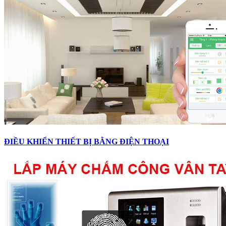
ĐIỀU KHIỂN THIẾT BỊ BẰNG ĐIỆN THOẠI