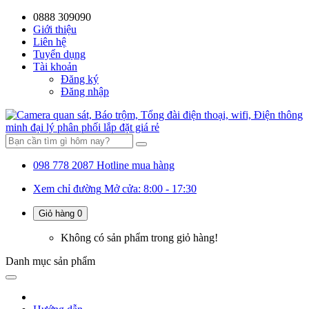
0888 309090
59%
20%
13%
18%
10%
28%
21%
Giới thiệu
Liên hệ
OFF
OFF
OFF
OFF
OFF
OFF
OFF
Tuyển dụng
Tài khoản
Đăng ký
Đăng nhập
098 778 2087
Hotline mua hàng
Xem chỉ đường
Mở cửa: 8:00 - 17:30
Giỏ hàng
0
Không có sản phẩm trong giỏ hàng!
Danh mục
sản phẩm