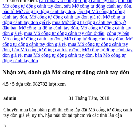
Từ khóa tìm kiếm:
cần mua Mở cổng tự động cánh tay đòn
,
nơi bán
Mở cổng tự động cánh tay đòn
,
sửa Mở cổng tự động cánh tay đòn
,
bảo trì Mở cổng tự động cánh tay đòn
,
lắp đặt Mở cổng tự động
cánh tay đòn
,
Mở cổng tự động cánh tay đòn giá rẻ
,
Mở cổng tự
động cánh tay đòn giá rẻ
,
mua Mở cổng tự động cánh tay đòn,
ở
đâu bán Mở cổng tự động cánh tay đòn
,
Mở cổng tự động cánh tay
đòn giá rẻ
,
mua Mở cổng tự động cánh tay đòn ở đâu
,
công ty bán
Mở cổng tự động cánh tay đòn,
Mở cổng tự động cánh tay đòn
,
Mở
cổng tự động cánh tay đòn giá rẻ
,
mua Mở cổng tự động cánh tay
đòn
,
bán Mở cổng tự động cánh tay đòn
,
Mở cổng tự động cánh tay
đòn giá rẻ
,
mua Mở cổng tự động cánh tay đòn
,
bán Mở cổng tự
động cánh tay đòn
Nhận xét, đánh giá Mở cổng tự động cánh tay đòn
4.5
/
5
dựa trên
982782
lượt xem
admin
31 Tháng Tám, 2018
Chuyên mua bán phân phối thi công lắp đặt Mở cổng tự động cánh
tay đòn giá rẻ, uy tín, hậu mãi tốt tại tphcm và các tỉnh lân cận
5