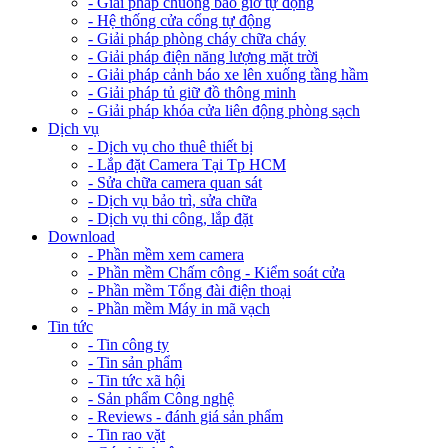
- Giải pháp chuông báo giờ tự động
- Hệ thống cửa cổng tự động
- Giải pháp phòng cháy chữa cháy
- Giải pháp điện năng lượng mặt trời
- Giải pháp cảnh báo xe lên xuống tầng hầm
- Giải pháp tủ giữ đồ thông minh
- Giải pháp khóa cửa liên động phòng sạch
Dịch vụ
- Dịch vụ cho thuê thiết bị
- Lắp đặt Camera Tại Tp HCM
- Sửa chữa camera quan sát
- Dịch vụ bảo trì, sửa chữa
- Dịch vụ thi công, lắp đặt
Download
- Phần mềm xem camera
- Phần mềm Chấm công - Kiểm soát cửa
- Phần mềm Tổng đài điện thoại
- Phần mềm Máy in mã vạch
Tin tức
- Tin công ty
- Tin sản phẩm
- Tin tức xã hội
- Sản phẩm Công nghệ
- Reviews - đánh giá sản phẩm
- Tin rao vặt