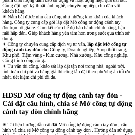
phẩm chất lượng đảm bảo sử dụng và hoạt động hiệu quả dài lâu.
Cùng đội ngũ kỹ thuật lành nghề, chuyên nghiệp, chu đáo với
khách hàng.
✴
Nắm bắt được nhu cầu cũng như những khó khăn của khách
hàng, Công ty cung cấp gói lắp đặt Mở cổng tự động cánh tay
đòntrọn bộ giá rẻ. Cam kết các chế độ bảo hành chính hãng, hậu
mãi hấp dẫn. Giúp khách hàng yên tâm hơn trong suốt quá trình sử
dụng.
✴
Công ty chuyên cung cấp dịch vụ tư vấn,
lắp đặt Mở cổng tự
động cánh tay đòn
cho Công ty, Doanh nghiệp, Shop thời trang,
Khu phố, Tiệm vàng - Kim cương, Nhà xưởng, Khu công nghiệp,
Công trình công cộng...
✴
Tư vấn thi công, khảo sát lắp đặt tận nơi trong nhà, ngoài trời,
tính toán chi phí và bảng giá thi công lắp đặt theo phương án tối ưu
nhất, tiết kiệm chi phí tối đa.
HDSD Mở cổng tự động cánh tay đòn -
Cài đặt cấu hình, chia sẻ Mở cổng tự động
cánh tay đòn chính hãng
✴
Tài liệu hướng dẫn cài đặt Mở cổng tự động cánh tay đòn , cấu
hình và chia sẻ Mở cổng tự động cánh tay đòn , Hướng dẫn sử dụng