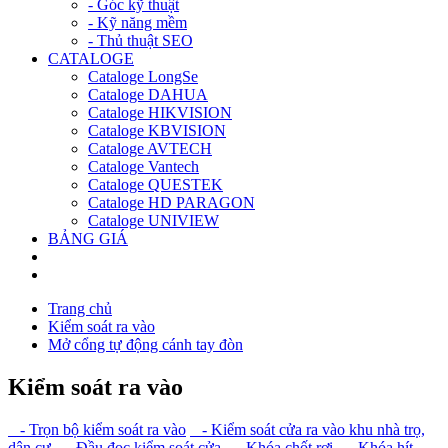
- Góc kỹ thuật
- Kỹ năng mềm
- Thủ thuật SEO
CATALOGE
Cataloge LongSe
Cataloge DAHUA
Cataloge HIKVISION
Cataloge KBVISION
Cataloge AVTECH
Cataloge Vantech
Cataloge QUESTEK
Cataloge HD PARAGON
Cataloge UNIVIEW
BẢNG GIÁ
Trang chủ
Kiểm soát ra vào
Mở cổng tự động cánh tay đòn
Kiểm soát ra vào
- Trọn bộ kiểm soát ra vào
- Kiểm soát cửa ra vào khu nhà trọ,
dân cư
- Đầu đọc kiểm soát cửa
- Khóa chốt rơi
- Khóa hít