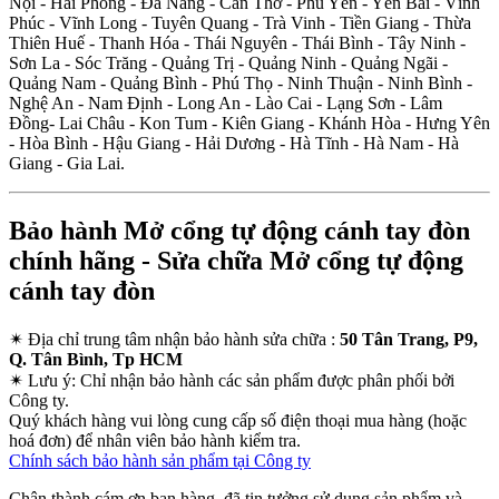
Nội - Hải Phòng - Đà Nẵng - Cần Thơ - Phú Yên - Yên Bái - Vĩnh
Phúc - Vĩnh Long - Tuyên Quang - Trà Vinh - Tiền Giang - Thừa
Thiên Huế - Thanh Hóa - Thái Nguyên - Thái Bình - Tây Ninh -
Sơn La - Sóc Trăng - Quảng Trị - Quảng Ninh - Quảng Ngãi -
Quảng Nam - Quảng Bình - Phú Thọ - Ninh Thuận - Ninh Bình -
Nghệ An - Nam Định - Long An - Lào Cai - Lạng Sơn - Lâm
Đồng- Lai Châu - Kon Tum - Kiên Giang - Khánh Hòa - Hưng Yên
- Hòa Bình - Hậu Giang - Hải Dương - Hà Tĩnh - Hà Nam - Hà
Giang - Gia Lai.
Bảo hành Mở cổng tự động cánh tay đòn
chính hãng - Sửa chữa Mở cổng tự động
cánh tay đòn
✴
Địa chỉ trung tâm nhận bảo hành sửa chữa :
50 Tân Trang, P9,
Q. Tân Bình, Tp HCM
✴
Lưu ý:
Chỉ nhận bảo hành các sản phẩm được phân phối bởi
Công ty.
Quý khách hàng vui lòng cung cấp số điện thoại mua hàng (hoặc
hoá đơn) để nhân viên bảo hành kiểm tra.
Chính sách bảo hành sản phẩm tại Công ty
Chân thành cám ơn bạn hàng, đã tin tưởng sử dụng sản phẩm và