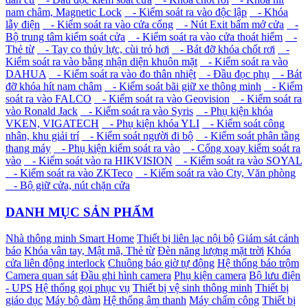
nam châm, Magnetic Lock
- Kiểm soát ra vào độc lập
- Khóa
lẫy điện
- Kiểm soát ra vào cửa cổng
- Nút Exit bấm mở cửa
-
Bộ trung tâm kiểm soát cửa
- Kiểm soát ra vào cửa thoát hiểm
-
Thẻ từ
- Tay co thủy lực, cùi trỏ hơi
- Bát đỡ khóa chốt rơi
-
Kiểm soát ra vào bằng nhận diện khuôn mặt
- Kiểm soát ra vào
DAHUA
- Kiểm soát ra vào đo thân nhiệt
- Đầu đọc phụ
- Bát
đỡ khóa hít nam châm
- Kiểm soát bãi giữ xe thông minh
- Kiểm
soát ra vào FALCO
- Kiểm soát ra vào Geovision
- Kiểm soát ra
vào Ronald Jack
- Kiểm soát ra vào Syris
- Phụ kiện khóa
VKEN, VIGATECH
- Phụ kiện khóa YLI
- Kiểm soát công
nhân, khu giải trí
- Kiểm soát người đi bộ
- Kiểm soát phân tầng
thang máy
- Phụ kiện kiểm soát ra vào
- Cổng xoay kiểm soát ra
vào
- Kiểm soát vào ra HIKVISION
- Kiểm soát ra vào SOYAL
- Kiểm soát ra vào ZKTeco
- Kiểm soát ra vào Cty, Văn phòng
- Bộ giữ cửa, nút chặn cửa
DANH MỤC SẢN PHẨM
Nhà thông minh Smart Home
Thiết bị liên lạc nội bộ
Giám sát cảnh
báo
Khóa vân tay, Mật mã, Thẻ từ
Đèn năng lượng mặt trời
Khóa
cửa liên động interlock
Chuông báo giờ tự động
Hệ thống báo trộm
Camera quan sát
Đầu ghi hình camera
Phụ kiện camera
Bộ lưu điện
- UPS
Hệ thống gọi phục vụ
Thiết bị vệ sinh thông minh
Thiết bị
giáo dục
Máy bộ đàm
Hệ thống âm thanh
Máy chấm công
Thiết bị