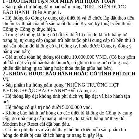
1 - BẢO HÀNH TẬN NƠI MIỄN PHÍ HOÀN TOÀN
- Sản phẩm hư hỏng đảm bảo nằm trong ''ĐIỀU KIỆN ĐƯỢC
BẢO HÀNH'' Điều A mục 1.
- Hệ thống do Công ty cung cấp thiết bị và tổ chức lắp đặt theo tiêu
chuẩn kỹ thuật của nhà sản xuất do các Kỹ sư, kỹ thuật viên thuộc
Công ty Công ty thực hiện.
- Trong hệ thống không có bất kỳ thiết bị nào do khách hàng tự
trang bị, tự cung cấp (ngoại trừ bắt buộc phải cung cấp từ bên thứ 3
mà sản phẩm đó không có tại Công ty, hoặc được Công ty đồng ý
bằng văn bản).
- Giá trị của toàn hệ thống tối thiểu 10.000.000 VNĐ. (Có bao gồm
phí lắp đặt và phí bảohành tận nơi, có ghi rõ trong hợp đồng hoặc
phiếu đặt hàng, giao hàng hoặc thỏa thuận giữa hai bên).
2 - KHÔNG ĐƯỢC BẢO HÀNH HOẶC CÓ TÍNH PHÍ DỊCH
VỤ
- Sản phẩm hư hỏng nằm trong ''NHỮNG TRƯỜNG HỢP
KHÔNG ĐƯỢC BẢO HÀNH'' Điều A mục 2.
- Hệ thống lắp đặt không tính phí dịch vụ lắp đặt và bảo hành tận
nơi.
- Hệ thống có giá trị nhỏ dưới 5.000.000 vnđ.
- Không bảo hành hư hỏng do các thiết bị không do Công ty cung
cấp, do nhà cung cấp mạng internet ,do khách hàng tự thay đổi
Modem hay Reset cài đặt ban đầu.
- Có tính phí dịch vụ và phí thay thế linh kiện nếu sản phẩm hư
hỏng do thiết bị của khách hàng tự trang bị gây lên.