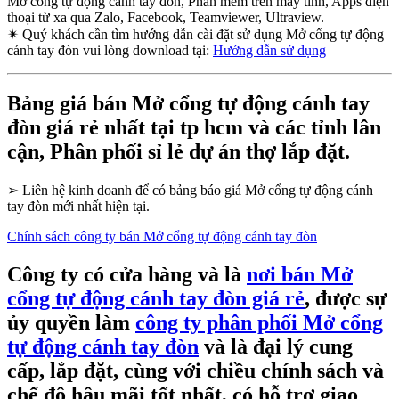
Mở cổng tự động cánh tay đòn, Phần mềm trên máy tính, Apps điện
thoại từ xa qua Zalo, Facebook, Teamviewer, Ultraview.
✴
Quý khách cần tìm hướng dẫn cài đặt sử dụng Mở cổng tự động
cánh tay đòn vui lòng download tại:
Hướng dẫn sử dụng
Bảng giá bán Mở cổng tự động cánh tay
đòn giá rẻ nhất tại tp hcm và các tỉnh lân
cận, Phân phối sỉ lẻ dự án thợ lắp đặt.
➢
Liên hệ kinh doanh để có bảng báo giá Mở cổng tự động cánh
tay đòn mới nhất hiện tại.
Chính sách công ty bán Mở cổng tự động cánh tay đòn
Công ty có cửa hàng và là
nơi bán Mở
cổng tự động cánh tay đòn giá rẻ
, được sự
ủy quyền làm
công ty phân phối Mở cổng
tự động cánh tay đòn
và là đại lý cung
cấp, lắp đặt, cùng với chiều chính sách và
chế độ hậu mãi tốt nhất, có hỗ trợ giao