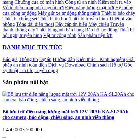
mạng
Chuông cửa có màn hình
Cổng từ an ninh
Kiểm soát ra vào
Vỏ tủ điện trong nhà, ngoài trời
Điện năng lượng mặt trời
Hệ thống
cửa cổng tự động
Máy giữ xe tự động thông minh
Thiết bị báo cháy
Thiết bị chống sét
Thiết bị tin học
Thiết bị truyền hình
Thiết bị văn
phòng
Tổng đài điện thoại
Dây cáp tín hiệu
Máy chiếu
Truyền
thanh không dây
Thiết bị ngành bán hàng
Bảo hộ lao động
Thiết bị
hội nghị truyền hình
Vật tư công trình
Sản phẩm tiện ích
DANH MỤC TIN TỨC
Báo giá
Thông tin
Dự án
Hướng dẫn
Kiến thức - Kinh nghiệm
Giải
pháp an ninh toàn diện
Dịch vụ
Download
Chính sách Hỗ trợ
Góc
kỹ thuật
Tin tức
Tuyển dụng
Sản phẩm nổi bật
Bộ lưu trữ điện năng lượng mặt trời 12V 20Ah KA-SL20Ah
cho camera, báo động, chiếu sáng, an ninh viễn thông
1.450.000
3.500.000