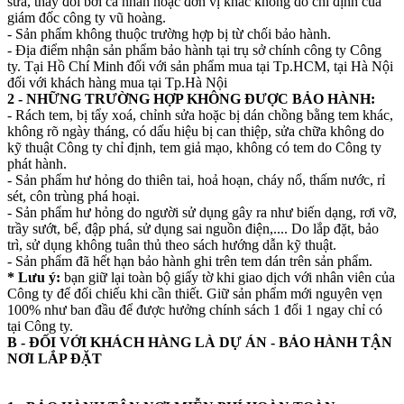
sửa, thay đổi bởi cá nhân hoặc đơn vị khác không do chỉ định của
giám đốc công ty vũ hoàng.
- Sản phẩm không thuộc trường hợp bị từ chối bảo hành.
- Địa điểm nhận sản phẩm bảo hành tại trụ sở chính công ty Công
ty. Tại Hồ Chí Minh đối với sản phẩm mua tại Tp.HCM, tại Hà Nội
đối với khách hàng mua tại Tp.Hà Nội
2 - NHỮNG TRƯỜNG HỢP KHÔNG ĐƯỢC BẢO HÀNH:
- Rách tem, bị tẩy xoá, chỉnh sửa hoặc bị dán chồng bằng tem khác,
không rõ ngày tháng, có dấu hiệu bị can thiệp, sửa chữa không do
kỹ thuật Công ty chỉ định, tem giả mạo, không có tem do Công ty
phát hành.
- Sản phẩm hư hỏng do thiên tai, hoả hoạn, cháy nổ, thấm nước, rỉ
sét, côn trùng phá hoại.
- Sản phẩm hư hỏng do người sử dụng gây ra như biến dạng, rơi vỡ,
trầy sướt, bể, đập phá, sử dụng sai nguồn điện,.... Do lắp đặt, bảo
trì, sử dụng không tuân thủ theo sách hướng dẫn kỹ thuật.
- Sản phẩm đã hết hạn bảo hành ghi trên tem dán trên sản phẩm.
* Lưu ý:
bạn giữ lại toàn bộ giấy tờ khi giao dịch với nhân viên của
Công ty để đối chiếu khi cần thiết. Giữ sản phẩm mới nguyên vẹn
100% như ban đầu để được hưởng chính sách 1 đổi 1 ngay chỉ có
tại Công ty.
B - ĐỐI VỚI KHÁCH HÀNG LÀ DỰ ÁN - BẢO HÀNH TẬN
NƠI LẮP ĐẶT