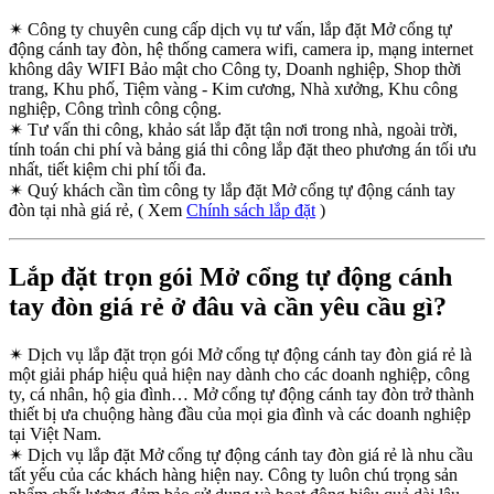
✴
Công ty chuyên cung cấp dịch vụ tư vấn, lắp đặt Mở cổng tự
động cánh tay đòn, hệ thống camera wifi, camera ip, mạng internet
không dây WIFI Bảo mật cho Công ty, Doanh nghiệp, Shop thời
trang, Khu phố, Tiệm vàng - Kim cương, Nhà xưởng, Khu công
nghiệp, Công trình công cộng.
✴
Tư vấn thi công, khảo sát lắp đặt tận nơi trong nhà, ngoài trời,
tính toán chi phí và bảng giá thi công lắp đặt theo phương án tối ưu
nhất, tiết kiệm chi phí tối đa.
✴
Quý khách cần tìm công ty lắp đặt Mở cổng tự động cánh tay
đòn tại nhà giá rẻ, ( Xem
Chính sách lắp đặt
)
Lắp đặt trọn gói Mở cổng tự động cánh
tay đòn giá rẻ ở đâu và cần yêu cầu gì?
✴
Dịch vụ lắp đặt trọn gói Mở cổng tự động cánh tay đòn giá rẻ là
một giải pháp hiệu quả hiện nay dành cho các doanh nghiệp, công
ty, cá nhân, hộ gia đình… Mở cổng tự động cánh tay đòn trở thành
thiết bị ưa chuộng hàng đầu của mọi gia đình và các doanh nghiệp
tại Việt Nam.
✴
Dịch vụ lắp đặt Mở cổng tự động cánh tay đòn giá rẻ là nhu cầu
tất yếu của các khách hàng hiện nay. Công ty luôn chú trọng sản