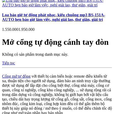
Loa báo giờ tự động phát nhạc, kiểu chuông mp3 BS-151A-
AUTO hẹn báo giờ làm việc, nghỉ giải lao, thư giãn, giải trí
1.550.000
1.950.000
Mở cổng tự động cánh tay đòn
Không có sản phẩm trong danh mục này.
Tiếp tục
Cổng mở tự động
với thiết bị cảm biến hoặc remote điều khiển từ
xa, thuận tiện cho người sử dụng, đảm bảo an ninh truy cập thường
được sử dụng để lắp đặt cho cổng biệt thự, cổng nhà máy, cổng cơ
quan, cổng xí nghiệp, cổng khu công nghiệp, ... sử dụng rộng rãi cả
trong dân dựng và công nghiệp, không bị giới hạn bởi vật liệu cấu
tạo, chiều dài hay trọng lượng từ cổng gỗ, cổng sắt, cổng inox, cổng
nhôm đúc, cổng kim loại, cổng hợp kim đều có thể gắn thêm bộ
thiết bị này giúp nó đóng / mở theo ý muốn, có thể điều chỉnh tốc độ
cũng như mở toàn phần hay bán phần