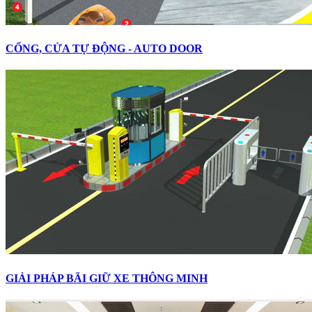
CỔNG, CỬA TỰ ĐỘNG - AUTO DOOR
GIẢI PHÁP BÃI GIỮ XE THÔNG MINH