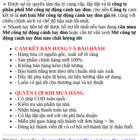
➢
Được sự ủy quyền làm đại lý cung cấp, lắp đặt và là
công ty
phân phối Mở cổng tự động cánh tay đòn
, cho nên
Công ty
cam
kết sẽ là
nơi bán Mở cổng tự động cánh tay đòn giá rẻ
, cùng với
chiều chính sách và chế độ hậu mãi tốt nhất.
➢
Nhanh tay liên hệ để được hỗ trợ tốt nhất nếu bạn đang
cần mua
Mở cổng tự động cánh tay đòn
hoặc cần tư vấn xem
Mở cổng tự
động cánh tay đòn nào chất lượng tốt
CAM KẾT BÁN HÀNG VÀ BẢO HÀNH
- Hàng hóa có nguồn gốc, xuất xứ rõ ràng
- Sản phẩm chính hãng mới 100%.
- Không bán hàng kém chất lượng
- Bảo hành bằng tem theo tiêu chuẩn nhà sản xuất.
- Đầy đủ phụ kiện đi kèm, tài liệu hướng dẫn sử dụng.
- Luôn có giá tốt cho thương mại và kỹ thuật
QUYỀN LỢI KHI MUA HÀNG
- Có ship COD toàn quốc.
- Kiểm tra sản phẩm tại nhà.
- Nhận hàng thanh toán tại nhà.
- Có lắp đặt tận nơi với chi phí thỏa thuận.
- Miễn phí giao hàng nội thành với đơn hàng > 3tr.
- Đăng ký thành viên để có cơ hội trở thành đại lý thân thiết.