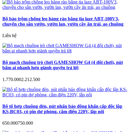
Bộ báo trộm chống leo hàng rào bằng tia laze ABT-100V3,
chuyên cho sân vườn, vườn lan, vườn cây ăn trái, ao chuồng
Liên hệ
Bộ mạch chuông trò chơi GAMESHOW G4 (4 đội chơi), nút
bấm ai nhanh hơn giành quyền trả lời
1.770.000
2.212.500
Bộ tổ hợp chuông đèn, nút nhấn báo động khẩn cấp độc lập
KS-BC03, có pin dự phòng, cắm điện 220V, lắp nổi
650.000
750.000