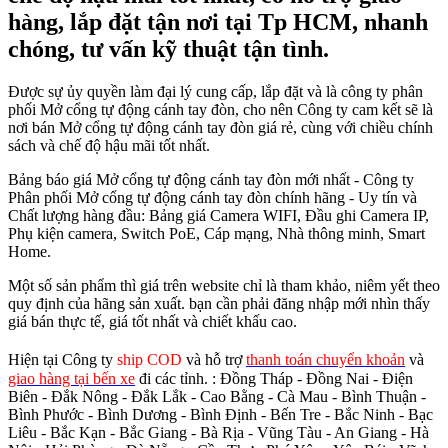
hàng, lắp đặt tận nơi tại Tp HCM, nhanh
chóng, tư vấn kỹ thuật tận tình.
Được sự ủy quyền làm đại lý cung cấp, lắp đặt và là công ty phân
phối Mở cổng tự động cánh tay đòn, cho nên Công ty cam kết sẽ là
nơi bán Mở cổng tự động cánh tay đòn giá rẻ, cùng với chiều chính
sách và chế độ hậu mãi tốt nhất.
Bảng báo giá Mở cổng tự động cánh tay đòn mới nhất - Công ty
Phân phối Mở cổng tự động cánh tay đòn chính hãng - Uy tín và
Chất lượng hàng đầu: Bảng giá Camera WIFI, Đầu ghi Camera IP,
Phụ kiện camera, Switch PoE, Cáp mạng, Nhà thông minh, Smart
Home.
Một số sản phẩm thì giá trên website chỉ là tham khảo, niêm yết theo
quy định của hãng sản xuất. bạn cần phải đăng nhập mới nhìn thấy
giá bán thực tế, giá tốt nhất và chiết khấu cao.
Hiện tại Công ty
ship COD
và hỗ trợ
thanh toán chuyển khoản
và
giao hàng tại bến xe
đi các tỉnh.
: Đồng Tháp - Đồng Nai - Điện
Biên - Đắk Nông - Đắk Lắk - Cao Bằng - Cà Mau - Bình Thuận -
Bình Phước - Bình Dương - Bình Định - Bến Tre - Bắc Ninh - Bạc
Liêu - Bắc Kạn - Bắc Giang - Bà Rịa - Vũng Tàu - An Giang - Hà