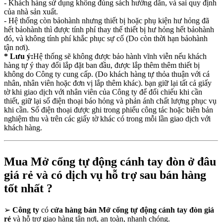
- Khách hàng sử dụng không đúng sách hướng dẫn, và sai quy định
của nhà sản xuất.
- Hệ thống còn bảohành nhưng thiết bị hoặc phụ kiện hư hỏng đã
hết bảohành thì được tính phí thay thế thiết bị hư hỏng hết bảohành
đó, và không tính phí khắc phục sự cố (Do còn thời hạn bảohành
tận nơi).
* Lưu ý:
Hệ thống sẽ không được bảo hành vĩnh viễn nếu khách
hàng tự ý thay đổi lắp đặt ban đầu, được lắp thêm thêm thiết bị
không do Công ty cung cấp. (Do khách hàng tự thỏa thuận với cá
nhân, nhân viên hoặc đơn vị lắp thêm khác). bạn giữ lại tất cả giấy
tờ khi giao dịch với nhân viên của Công ty để đối chiếu khi cần
thiết, giữ lại số điện thoại báo hỏng và phản ánh chất lượng phục vụ
khi cần. Số điện thoại được ghi trong phiếu công tác hoặc biên bản
nghiệm thu và trên các giấy tờ khác có trong mỗi lần giao dịch với
khách hàng.
Mua Mở cổng tự động cánh tay đòn ở đâu
giá rẻ và có dịch vụ hỗ trợ sau bán hàng
tốt nhất ?
➢
Công ty
có
cửa hàng bán Mở cổng tự động cánh tay đòn giá
rẻ
và hỗ trợ giao hàng tận nơi, an toàn, nhanh chóng.