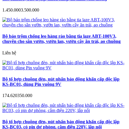
1.450.000
3.500.000
Bộ báo trộm chống leo hàng rào bằng tia laze ABT-100V3,
chuyên cho sân vườn, vườn lan, vườn cây ăn trái, ao chuồng
Liên hệ
Bộ tổ hợp chuông đèn, nút nhấn báo động khẩn cấp độc lập
KS-BC01, dùng Pin vuông 9V
174.620
350.000
Bộ tổ hợp chuông đèn, nút nhấn báo động khẩn cấp độc lập
KS-BC03, có pin dự phòng, cắm điện 220V, lắp nổi