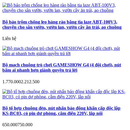
Bộ báo trộm chống leo hàng rào bằng tia laze ABT-100V3,
chuyên cho sân vườn, vườn lan, vườn cây ăn trái, ao chuồng
Liên hệ
Bộ mạch chuông trò chơi GAMESHOW G4 (4 đội chơi), nút
bấm ai nhanh hơn giành quyền trả lời
1.770.000
2.212.500
Bộ tổ hợp chuông đèn, nút nhấn báo động khẩn cấp độc lập
KS-BC03, có pin dự phòng, cắm điện 220V, lắp nổi
650.000
750.000