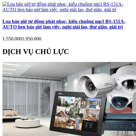
Loa báo giờ tự động phát nhạc, kiểu chuông mp3 BS-151A-
AUTO hẹn báo giờ làm việc, nghỉ giải lao, thư giãn, giải trí
1.550.000
1.950.000
DỊCH VỤ CHỦ LỰC