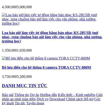
4.500.000
5.000.000
Loa báo giờ làm việc tự động bằng bản nhạc KS-28USB (mở
nhạc, reng chuông báo giờ làm việc cho văn phòng, nhà xưởng,
trường học)
1.350.000
1.650.000
Bộ lưu điện cho hệ thống 8 camera TORA CCTV-800M
3.750.000
5.200.000
DANH MỤC TIN TỨC
Báo giá
Thông tin
Dự án
Hướng dẫn
Kiến thức - Kinh nghiệm
Giải
pháp an ninh toàn diện
Dịch vụ
Download
Chính sách Hỗ trợ
Góc
kỹ thuật
Tin tức
Tuyển dụng