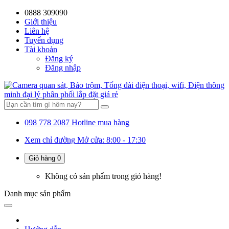
0888 309090
59%
20%
13%
18%
10%
28%
21%
Giới thiệu
Liên hệ
OFF
OFF
OFF
OFF
OFF
OFF
OFF
Tuyển dụng
Tài khoản
Đăng ký
Đăng nhập
098 778 2087
Hotline mua hàng
Xem chỉ đường
Mở cửa: 8:00 - 17:30
Giỏ hàng
0
Không có sản phẩm trong giỏ hàng!
Danh mục
sản phẩm