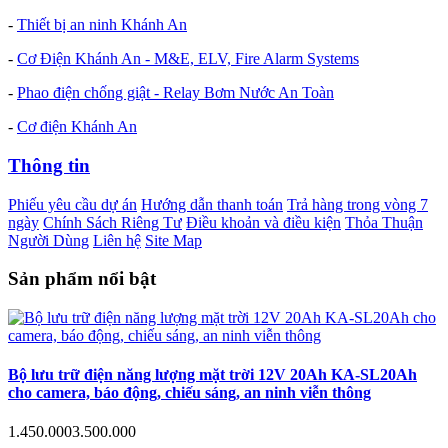
-
Thiết bị an ninh Khánh An
-
Cơ Điện Khánh An - M&E, ELV, Fire Alarm Systems
-
Phao điện chống giật - Relay Bơm Nước An Toàn
-
Cơ điện Khánh An
Thông tin
Phiếu yêu cầu dự án
Hướng dẫn thanh toán
Trả hàng trong vòng 7
ngày
Chính Sách Riêng Tư
Điều khoản và điều kiện
Thỏa Thuận
Người Dùng
Liên hệ
Site Map
Sản phẩm nổi bật
Bộ lưu trữ điện năng lượng mặt trời 12V 20Ah KA-SL20Ah
cho camera, báo động, chiếu sáng, an ninh viễn thông
1.450.000
3.500.000