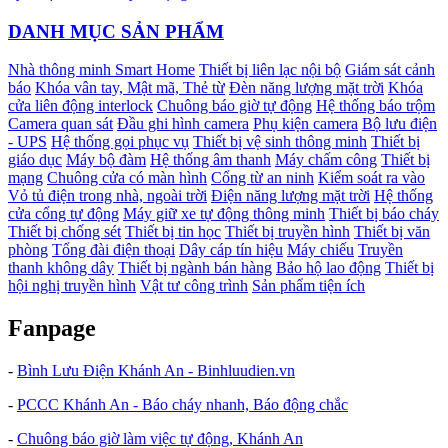
DANH MỤC SẢN PHẨM
Nhà thông minh Smart Home
Thiết bị liên lạc nội bộ
Giám sát cảnh
báo
Khóa vân tay, Mật mã, Thẻ từ
Đèn năng lượng mặt trời
Khóa
cửa liên động interlock
Chuông báo giờ tự động
Hệ thống báo trộm
Camera quan sát
Đầu ghi hình camera
Phụ kiện camera
Bộ lưu điện
- UPS
Hệ thống gọi phục vụ
Thiết bị vệ sinh thông minh
Thiết bị
giáo dục
Máy bộ đàm
Hệ thống âm thanh
Máy chấm công
Thiết bị
mạng
Chuông cửa có màn hình
Cổng từ an ninh
Kiểm soát ra vào
Vỏ tủ điện trong nhà, ngoài trời
Điện năng lượng mặt trời
Hệ thống
cửa cổng tự động
Máy giữ xe tự động thông minh
Thiết bị báo cháy
Thiết bị chống sét
Thiết bị tin học
Thiết bị truyền hình
Thiết bị văn
phòng
Tổng đài điện thoại
Dây cáp tín hiệu
Máy chiếu
Truyền
thanh không dây
Thiết bị ngành bán hàng
Bảo hộ lao động
Thiết bị
hội nghị truyền hình
Vật tư công trình
Sản phẩm tiện ích
Fanpage
-
Bình Lưu Điện Khánh An - Binhluudien.vn
-
PCCC Khánh An - Báo cháy nhanh, Báo động chắc
-
Chuông báo giờ làm việc tự động, Khánh An