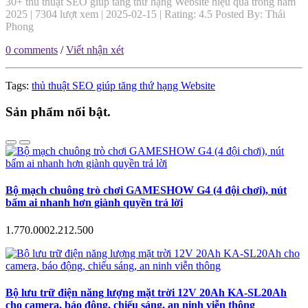
30+ thủ thuật SEO giúp tăng thứ hạng Website hiệu quả trong năm
2025
|
7304
lượt xem |
2025-02-15
| Rating:
4.5
Posted By:
Thái
Phong
0 comments
/
Viết nhận xét
Tags:
thủ thuật SEO giúp tăng thứ hạng Website
Sản phẩm nổi bật.
Bộ mạch chuông trò chơi GAMESHOW G4 (4 đội chơi), nút
bấm ai nhanh hơn giành quyền trả lời
1.770.000
2.212.500
Bộ lưu trữ điện năng lượng mặt trời 12V 20Ah KA-SL20Ah
cho camera, báo động, chiếu sáng, an ninh viễn thông