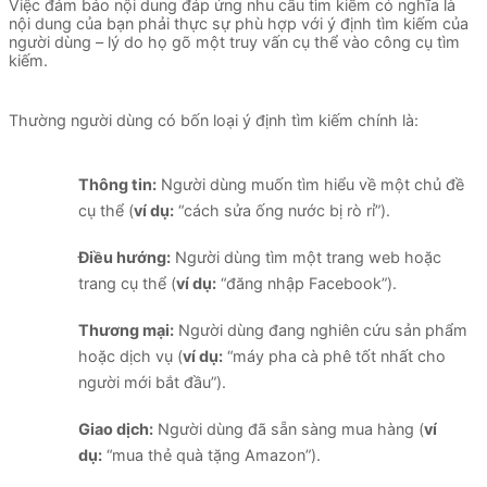
Việc đảm bảo nội dung đáp ứng nhu cầu tìm kiếm có nghĩa là
nội dung của bạn phải thực sự phù hợp với ý định tìm kiếm của
người dùng – lý do họ gõ một truy vấn cụ thể vào công cụ tìm
kiếm.
Thường người dùng có bốn loại ý định tìm kiếm chính là:
Thông tin:
Người dùng muốn tìm hiểu về một chủ đề
cụ thể (
ví dụ:
“cách sửa ống nước bị rò rỉ”).
Điều hướng:
Người dùng tìm một trang web hoặc
trang cụ thể (
ví dụ:
“đăng nhập Facebook”).
Thương mại:
Người dùng đang nghiên cứu sản phẩm
hoặc dịch vụ (
ví dụ:
“máy pha cà phê tốt nhất cho
người mới bắt đầu”).
Giao dịch:
Người dùng đã sẵn sàng mua hàng (
ví
dụ:
“mua thẻ quà tặng Amazon”).