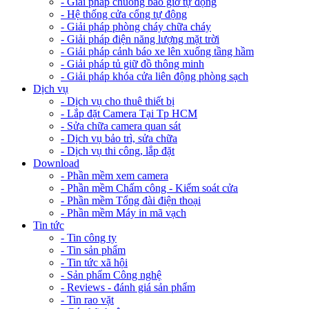
- Giải pháp chuông báo giờ tự động
- Hệ thống cửa cổng tự động
- Giải pháp phòng cháy chữa cháy
- Giải pháp điện năng lượng mặt trời
- Giải pháp cảnh báo xe lên xuống tầng hầm
- Giải pháp tủ giữ đồ thông minh
- Giải pháp khóa cửa liên động phòng sạch
Dịch vụ
- Dịch vụ cho thuê thiết bị
- Lắp đặt Camera Tại Tp HCM
- Sửa chữa camera quan sát
- Dịch vụ bảo trì, sửa chữa
- Dịch vụ thi công, lắp đặt
Download
- Phần mềm xem camera
- Phần mềm Chấm công - Kiểm soát cửa
- Phần mềm Tổng đài điện thoại
- Phần mềm Máy in mã vạch
Tin tức
- Tin công ty
- Tin sản phẩm
- Tin tức xã hội
- Sản phẩm Công nghệ
- Reviews - đánh giá sản phẩm
- Tin rao vặt