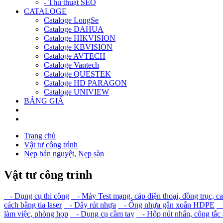
- Thủ thuật SEO
CATALOGE
Cataloge LongSe
Cataloge DAHUA
Cataloge HIKVISION
Cataloge KBVISION
Cataloge AVTECH
Cataloge Vantech
Cataloge QUESTEK
Cataloge HD PARAGON
Cataloge UNIVIEW
BẢNG GIÁ
Trang chủ
Vật tư công trình
Nẹp bán nguyệt, Nẹp sàn
Vật tư công trình
- Dụng cụ thi công
- Máy Test mạng, cáp điện thoại, đồng trục, c
cách bằng tia laser
- Dây rút nhựa
- Ống nhựa gân xoắn HDPE
-
làm việc, phòng họp
- Dụng cụ cầm tay
- Hộp nút nhấn, công tắc đ