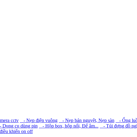
amera cctv
- Nẹp điện vuông
- Nẹp bán nguyệt, Nẹp sàn
- Ống luồ
 Dụng cụ dùng pin
- Hộp box, hộp nối, Đế âm...
- Túi đựng đồ ngh
iều khiển on off