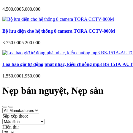
4.500.000
5.000.000
Bộ lưu điện cho hệ thống 8 camera TORA CCTV-800M
3.750.000
5.200.000
Loa báo giờ tự động phát nhạc, kiểu chuông mp3 BS-151A-AUTO hẹn
1.550.000
1.950.000
Nẹp bán nguyệt, Nẹp sàn
Sắp xếp theo:
Hiển thị: