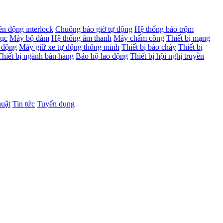
ên động interlock
Chuông báo giờ tự động
Hệ thống báo trộm
dục
Máy bộ đàm
Hệ thống âm thanh
Máy chấm công
Thiết bị mạng
 động
Máy giữ xe tự động thông minh
Thiết bị báo cháy
Thiết bị
Thiết bị ngành bán hàng
Bảo hộ lao động
Thiết bị hội nghị truyền
huật
Tin tức
Tuyển dụng