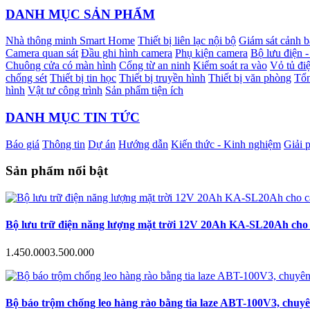
DANH MỤC SẢN PHẨM
Nhà thông minh Smart Home
Thiết bị liên lạc nội bộ
Giám sát cảnh 
Camera quan sát
Đầu ghi hình camera
Phụ kiện camera
Bộ lưu điện 
Chuông cửa có màn hình
Cổng từ an ninh
Kiểm soát ra vào
Vỏ tủ điệ
chống sét
Thiết bị tin học
Thiết bị truyền hình
Thiết bị văn phòng
Tổn
hình
Vật tư công trình
Sản phẩm tiện ích
DANH MỤC TIN TỨC
Báo giá
Thông tin
Dự án
Hướng dẫn
Kiến thức - Kinh nghiệm
Giải 
Sản phẩm nổi bật
Bộ lưu trữ điện năng lượng mặt trời 12V 20Ah KA-SL20Ah cho c
1.450.000
3.500.000
Bộ báo trộm chống leo hàng rào bằng tia laze ABT-100V3, chuyê