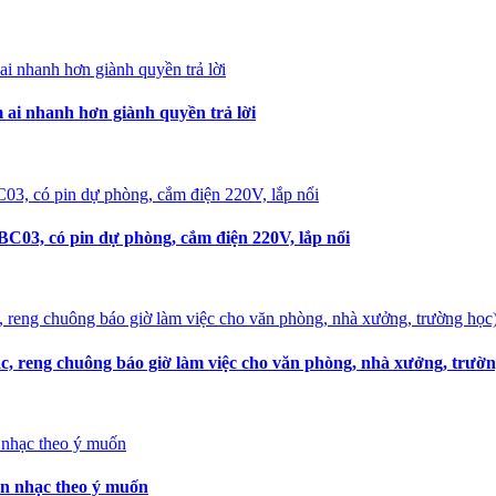
i nhanh hơn giành quyền trả lời
C03, có pin dự phòng, cắm điện 220V, lắp nổi
, reng chuông báo giờ làm việc cho văn phòng, nhà xưởng, trườn
ọn nhạc theo ý muốn