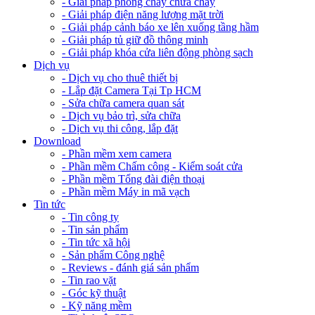
- Giải pháp phòng cháy chữa cháy
- Giải pháp điện năng lượng mặt trời
- Giải pháp cảnh báo xe lên xuống tầng hầm
- Giải pháp tủ giữ đồ thông minh
- Giải pháp khóa cửa liên động phòng sạch
Dịch vụ
- Dịch vụ cho thuê thiết bị
- Lắp đặt Camera Tại Tp HCM
- Sửa chữa camera quan sát
- Dịch vụ bảo trì, sửa chữa
- Dịch vụ thi công, lắp đặt
Download
- Phần mềm xem camera
- Phần mềm Chấm công - Kiểm soát cửa
- Phần mềm Tổng đài điện thoại
- Phần mềm Máy in mã vạch
Tin tức
- Tin công ty
- Tin sản phẩm
- Tin tức xã hội
- Sản phẩm Công nghệ
- Reviews - đánh giá sản phẩm
- Tin rao vặt
- Góc kỹ thuật
- Kỹ năng mềm