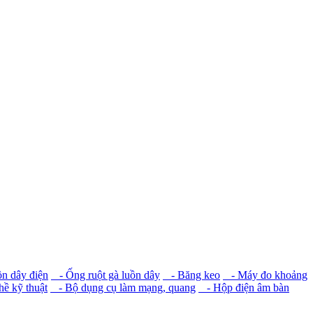
n dây điện
- Ống ruột gà luồn dây
- Băng keo
- Máy đo khoảng
ề kỹ thuật
- Bộ dụng cụ làm mạng, quang
- Hộp điện âm bàn