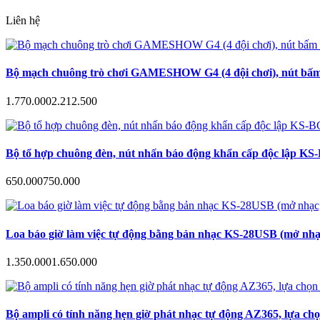
Liên hệ
Bộ mạch chuông trò chơi GAMESHOW G4 (4 đội chơi), nút bấm a
1.770.000
2.212.500
Bộ tổ hợp chuông đèn, nút nhấn báo động khẩn cấp độc lập KS-B
650.000
750.000
Loa báo giờ làm việc tự động bằng bản nhạc KS-28USB (mở nhạc
1.350.000
1.650.000
Bộ ampli có tính năng hẹn giờ phát nhạc tự động AZ365, lựa ch