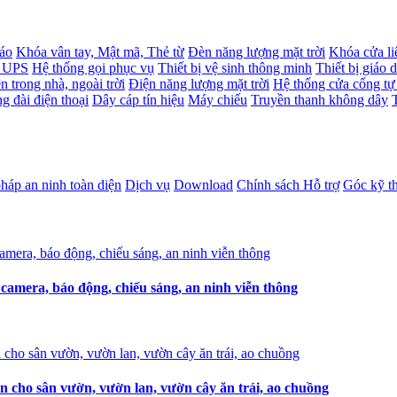
báo
Khóa vân tay, Mật mã, Thẻ từ
Đèn năng lượng mặt trời
Khóa cửa li
- UPS
Hệ thống gọi phục vụ
Thiết bị vệ sinh thông minh
Thiết bị giáo 
n trong nhà, ngoài trời
Điện năng lượng mặt trời
Hệ thống cửa cổng tự
g đài điện thoại
Dây cáp tín hiệu
Máy chiếu
Truyền thanh không dây
pháp an ninh toàn diện
Dịch vụ
Download
Chính sách Hỗ trợ
Góc kỹ t
amera, báo động, chiếu sáng, an ninh viễn thông
n cho sân vườn, vườn lan, vườn cây ăn trái, ao chuồng