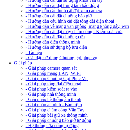
- Hướng dẫn cài đặt sử dụng khóa vân tay
- Hướng dẫn cài đặt trung tâm báo động
- Hướng dẫn cấu hình cài đặt xem camera
- Hướng dẫn cài đặt chuông báo giờ
- Hướng dẫn cấu hình cài đặt tổng đài điện thoại
- Hướng dẫn về mạng văn phòng, mạng không dây, wifi
- Hướng dẫn cài đặt máy chấm công - Kiểm soát cửa
- Hướng dẫn cài đặt chuông cửa
- Hướng dẫn điện thông minh
- Hướng dẫn sử dụng bộ lưu điện
- Tài liệu
- Cài đặt, sử dụng Chuông gọi phục vụ
Giải pháp
- Giải pháp camera quan sát
- Giải pháp mạng LAN, WIFI
- Giải pháp Chuông Gọi Phục Vụ
- Giải pháp tổng đài điện thoại
- Giải pháp kiểm soát ra vào
- Giải pháp nhà thông minh
- Giải pháp hệ thống âm thanh
- Giải pháp an ninh - Báo trộm
- Giải pháp chấm công Vân Tay
- Giải pháp bãi giữ xe thông minh
- Giải pháp chuông báo giờ tự động
- Hệ thống cửa cổng tự động