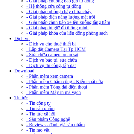
- Giải pháp chuông báo giờ tự động
- Hệ thống cửa cổng tự động
- Giải pháp phòng cháy chữa cháy
- Giải pháp điện năng lượng mặt trời
- Giải pháp cảnh báo xe lên xuống tầng hầm
- Giải pháp tủ giữ đồ thông minh
- Giải pháp khóa cửa liên động phòng sạch
Dịch vụ
- Dịch vụ cho thuê thiết bị
- Lắp đặt Camera Tại Tp HCM
- Sửa chữa camera quan sát
- Dịch vụ bảo trì, sửa chữa
- Dịch vụ thi công, lắp đặt
Download
- Phần mềm xem camera
- Phần mềm Chấm công - Kiểm soát cửa
- Phần mềm Tổng đài điện thoại
- Phần mềm Máy in mã vạch
Tin tức
- Tin công ty
- Tin sản phẩm
- Tin tức xã hội
- Sản phẩm Công nghệ
- Reviews - đánh giá sản phẩm
- Tin rao vặt