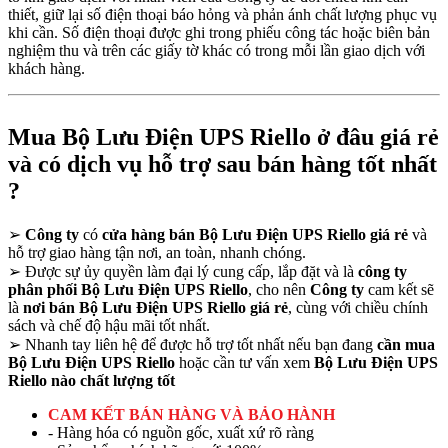
thiết, giữ lại số điện thoại báo hỏng và phản ánh chất lượng phục vụ
khi cần. Số điện thoại được ghi trong phiếu công tác hoặc biên bản
nghiệm thu và trên các giấy tờ khác có trong mỗi lần giao dịch với
khách hàng.
Mua Bộ Lưu Điện UPS Riello ở đâu giá rẻ
và có dịch vụ hỗ trợ sau bán hàng tốt nhất
?
➢
Công ty
có
cửa hàng bán Bộ Lưu Điện UPS Riello giá rẻ
và
hỗ trợ giao hàng tận nơi, an toàn, nhanh chóng.
➢
Được sự ủy quyền làm đại lý cung cấp, lắp đặt và là
công ty
phân phối Bộ Lưu Điện UPS Riello
, cho nên
Công ty
cam kết sẽ
là
nơi bán Bộ Lưu Điện UPS Riello giá rẻ
, cùng với chiều chính
sách và chế độ hậu mãi tốt nhất.
➢
Nhanh tay liên hệ để được hỗ trợ tốt nhất nếu bạn đang
cần mua
Bộ Lưu Điện UPS Riello
hoặc cần tư vấn xem
Bộ Lưu Điện UPS
Riello nào chất lượng tốt
CAM KẾT BÁN HÀNG VÀ BẢO HÀNH
- Hàng hóa có nguồn gốc, xuất xứ rõ ràng