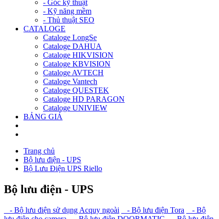
- Góc kỹ thuật
- Kỹ năng mềm
- Thủ thuật SEO
CATALOGE
Cataloge LongSe
Cataloge DAHUA
Cataloge HIKVISION
Cataloge KBVISION
Cataloge AVTECH
Cataloge Vantech
Cataloge QUESTEK
Cataloge HD PARAGON
Cataloge UNIVIEW
BẢNG GIÁ
Trang chủ
Bộ lưu điện - UPS
Bộ Lưu Điện UPS Riello
Bộ lưu điện - UPS
- Bộ lưu điện sử dụng Acquy ngoài
- Bộ lưu điện Tora
- Bộ
lưu điện cho camera
- Bộ lưu điện DOORMATIC
- Bộ lưu điện