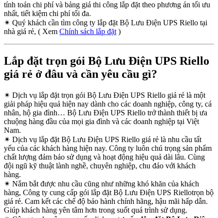
tính toán chi phí và bảng giá thi công lắp đặt theo phương án tối ưu
nhất, tiết kiệm chi phí tối đa.
✴
Quý khách cần tìm công ty lắp đặt Bộ Lưu Điện UPS Riello tại
nhà giá rẻ, ( Xem
Chính sách lắp đặt
)
Lắp đặt trọn gói Bộ Lưu Điện UPS Riello
giá rẻ ở đâu và cần yêu cầu gì?
✴
Dịch vụ lắp đặt trọn gói Bộ Lưu Điện UPS Riello giá rẻ là một
giải pháp hiệu quả hiện nay dành cho các doanh nghiệp, công ty, cá
nhân, hộ gia đình… Bộ Lưu Điện UPS Riello trở thành thiết bị ưa
chuộng hàng đầu của mọi gia đình và các doanh nghiệp tại Việt
Nam.
✴
Dịch vụ lắp đặt Bộ Lưu Điện UPS Riello giá rẻ là nhu cầu tất
yếu của các khách hàng hiện nay. Công ty luôn chú trọng sản phẩm
chất lượng đảm bảo sử dụng và hoạt động hiệu quả dài lâu. Cùng
đội ngũ kỹ thuật lành nghề, chuyên nghiệp, chu đáo với khách
hàng.
✴
Nắm bắt được nhu cầu cũng như những khó khăn của khách
hàng, Công ty cung cấp gói lắp đặt Bộ Lưu Điện UPS Riellotrọn bộ
giá rẻ. Cam kết các chế độ bảo hành chính hãng, hậu mãi hấp dẫn.
Giúp khách hàng yên tâm hơn trong suốt quá trình sử dụng.