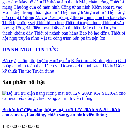
giáo dục
Máy bộ đàm
Hệ thống âm thanh
Máy chấm công
Thiết bị
mạng
Chuông cửa có màn hình
Cổng từ an ninh
Kiểm soát ra vào
Vỏ tủ điện trong nhà, ngoài trời
Điện năng lượng mặt trời
Hệ thống
cửa cổng tự động
Máy giữ xe tự động thông minh
Thiết bị báo cháy
Thiết bị chống sét
Thiết bị tin học
Thiết bị truyền hình
Thiết bị văn
phòng
Tổng đài điện thoại
Dây cáp tín hiệu
Máy chiếu
Truyền
thanh không dây
Thiết bị ngành bán hàng
Bảo hộ lao động
Thiết bị
hội nghị truyền hình
Vật tư công trình
Sản phẩm tiện ích
DANH MỤC TIN TỨC
Báo giá
Thông tin
Dự án
Hướng dẫn
Kiến thức - Kinh nghiệm
Giải
pháp an ninh toàn diện
Dịch vụ
Download
Chính sách Hỗ trợ
Góc
kỹ thuật
Tin tức
Tuyển dụng
Sản phẩm nổi bật
Bộ lưu trữ điện năng lượng mặt trời 12V 20Ah KA-SL20Ah
cho camera, báo động, chiếu sáng, an ninh viễn thông
1.450.000
3.500.000