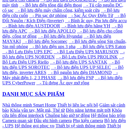
máy tính
- Bộ lưu điện tổng đài điện thoại
- Tủ cấp nguồn DC,
có sạc
- Bộ lưu điện máy chấm công, kiểm soát cửa
- Bộ lưu
điện cửa cuốn
- Pin sạc dự phòng
- Sạc Ắc Quy Điện Tử
- Bộ
Đổi Nguồn / Kích Điện (Inverter)
- Bình ắc quy, Pin lưu điện accu
- Bình lưu điện AUSTDOOR
- Bình lưu điện hãng YH
- Bộ
lưu điện APC
- Bộ lưu điện APOLLO
- Bộ lưu điện cho cổng
điện, cổng tự động
- Bộ lưu điện Hyundai
- Bộ lưu điện
MAYAKI
- Bộ lưu điện Socomec
- Bộ lưu điện sóng Sin chuẩn,
Sin mô phỏng
- Bộ lưu điện ups 3 pha
- Bộ lưu điện UPS Eaton
- Bộ Lưu Điện UPS EPC
- Bộ Lưu Điện UPS MARUSON
-
Bộ lưu điện UPS NORDEN
- Bộ Lưu Điện UPS PROLINK
-
Bộ Lưu Điện UPS Riello
- Bộ lưu điện UPS SANTAK
- Bộ
lưu điện UPS SOROTEC
- Bộ lưu điện UPS UP SELEC
- Bộ
lưu điện, inverter ARES
- Bộ nguồn lưu điện DIAMOND
-
Máy phát điện 1, 2 3 PHASE
- Bộ lưu điện FSP
- Bộ lưu điện
UPS CyberPower
- Tủ đựng Ắc quy mở rộng
DANH MỤC SẢN PHẨM
Nhà thông minh Smart Home
Thiết bị liên lạc nội bộ
Giám sát cảnh
báo
Khóa vân tay, Mật mã, Thẻ từ
Đèn năng lượng mặt trời
Khóa
cửa liên động interlock
Chuông báo giờ tự động
Hệ thống báo trộm
Camera quan sát
Đầu ghi hình camera
Phụ kiện camera
Bộ lưu điện
- UPS
Hệ thống gọi phục vụ
Thiết bị vệ sinh thông minh
Thiết bị