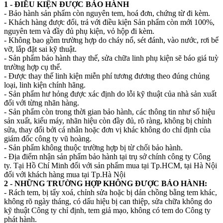
1 - ĐIỀU KIỆN ĐƯỢC BẢO HÀNH
- Bảo hành sản phẩm còn nguyên tem, hoá đơn, chứng từ đi kèm.
- Khách hàng được đổi, trả với điều kiện Sản phẩm còn mới 100%,
nguyên tem và đầy đủ phụ kiện, vỏ hộp đi kèm.
- Không bao gồm trường hợp do cháy nổ, sét đánh, vào nước, rơi bể
vỡ, lắp đặt sai kỹ thuật.
- Sản phẩm bảo hành thay thế, sửa chữa linh phụ kiện sẽ báo giá tuỳ
trường hợp cụ thể.
- Được thay thế linh kiện miễn phí tương đương theo đúng chủng
loại, linh kiện chính hãng.
- Sản phẩm hư hỏng được xác định do lỗi kỹ thuật của nhà sản xuất
đối với từng nhãn hàng.
- Sản phẩm còn trong thời gian bảo hành, các thông tin như số hiệu
sản xuất, kiểu máy, nhãn hiệu còn đầy đủ, rõ ràng, không bị chỉnh
sửa, thay đổi bởi cá nhân hoặc đơn vị khác không do chỉ định của
giám đốc công ty vũ hoàng.
- Sản phẩm không thuộc trường hợp bị từ chối bảo hành.
- Địa điểm nhận sản phẩm bảo hành tại trụ sở chính công ty Công
ty. Tại Hồ Chí Minh đối với sản phẩm mua tại Tp.HCM, tại Hà Nội
đối với khách hàng mua tại Tp.Hà Nội
2 - NHỮNG TRƯỜNG HỢP KHÔNG ĐƯỢC BẢO HÀNH:
- Rách tem, bị tẩy xoá, chỉnh sửa hoặc bị dán chồng bằng tem khác,
không rõ ngày tháng, có dấu hiệu bị can thiệp, sửa chữa không do
kỹ thuật Công ty chỉ định, tem giả mạo, không có tem do Công ty
phát hành.