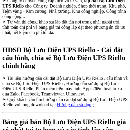
✴
Công ty chuyên cung cấp dịch vụ tư vấn,
lắp đặt Bộ Lưu Điện
UPS Riello
cho Công ty, Doanh nghiệp, Shop thời trang, Khu phố,
Tiệm vàng - Kim cương, Nhà xưởng, Khu công nghiệp, Công trình
công cộng...
✴
Tư vấn thi công, khảo sát lắp đặt tận nơi trong nhà, ngoài trời,
tính toán chi phí và bảng giá thi công lắp đặt theo phương án tối ưu
nhất, tiết kiệm chi phí tối đa.
HDSD Bộ Lưu Điện UPS Riello - Cài đặt
cấu hình, chia sẻ Bộ Lưu Điện UPS Riello
chính hãng
✴
Tài liệu hướng dẫn cài đặt Bộ Lưu Điện UPS Riello , cấu hình và
chia sẻ Bộ Lưu Điện UPS Riello , Hướng dẫn sử dụng Bộ Lưu
Điện UPS Riello, Phần mềm trên máy tính, Apps điện thoại từ xa
qua Zalo, Facebook, Teamviewer, Ultraview.
✴
Quý khách cần tìm hướng dẫn cài đặt sử dụng Bộ Lưu Điện UPS
Riello vui lòng download tại:
Hướng dẫn sử dụng
Bảng giá bán Bộ Lưu Điện UPS Riello giá
rẻ nhất tại tp hcm và các tỉnh lân cận,