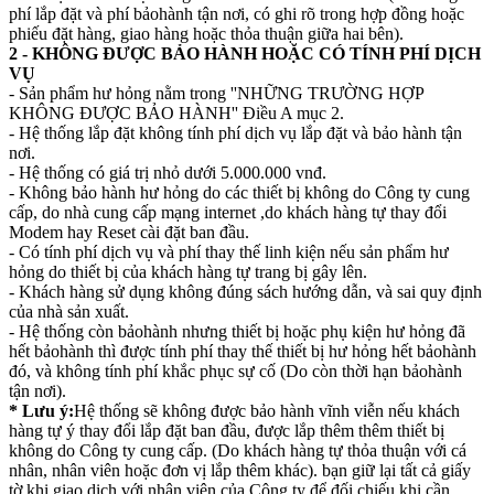
phí lắp đặt và phí bảohành tận nơi, có ghi rõ trong hợp đồng hoặc
phiếu đặt hàng, giao hàng hoặc thỏa thuận giữa hai bên).
2 - KHÔNG ĐƯỢC BẢO HÀNH HOẶC CÓ TÍNH PHÍ DỊCH
VỤ
- Sản phẩm hư hỏng nằm trong ''NHỮNG TRƯỜNG HỢP
KHÔNG ĐƯỢC BẢO HÀNH'' Điều A mục 2.
- Hệ thống lắp đặt không tính phí dịch vụ lắp đặt và bảo hành tận
nơi.
- Hệ thống có giá trị nhỏ dưới 5.000.000 vnđ.
- Không bảo hành hư hỏng do các thiết bị không do Công ty cung
cấp, do nhà cung cấp mạng internet ,do khách hàng tự thay đổi
Modem hay Reset cài đặt ban đầu.
- Có tính phí dịch vụ và phí thay thế linh kiện nếu sản phẩm hư
hỏng do thiết bị của khách hàng tự trang bị gây lên.
- Khách hàng sử dụng không đúng sách hướng dẫn, và sai quy định
của nhà sản xuất.
- Hệ thống còn bảohành nhưng thiết bị hoặc phụ kiện hư hỏng đã
hết bảohành thì được tính phí thay thế thiết bị hư hỏng hết bảohành
đó, và không tính phí khắc phục sự cố (Do còn thời hạn bảohành
tận nơi).
* Lưu ý:
Hệ thống sẽ không được bảo hành vĩnh viễn nếu khách
hàng tự ý thay đổi lắp đặt ban đầu, được lắp thêm thêm thiết bị
không do Công ty cung cấp. (Do khách hàng tự thỏa thuận với cá
nhân, nhân viên hoặc đơn vị lắp thêm khác). bạn giữ lại tất cả giấy
tờ khi giao dịch với nhân viên của Công ty để đối chiếu khi cần