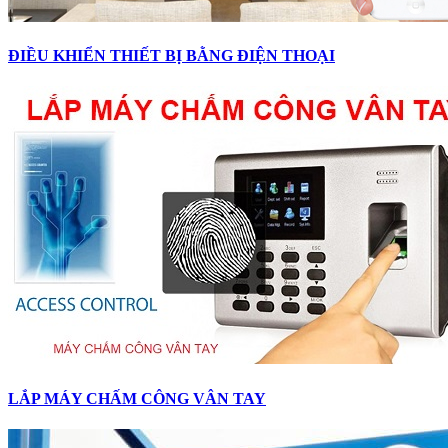
ĐIỀU KHIỂN THIẾT BỊ BẰNG ĐIỆN THOẠI
LẮP MÁY CHẤM CÔNG VÂN TAY