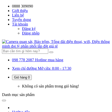
0888 309090
59%
20%
13%
18%
10%
28%
21%
Giới thiệu
Liên hệ
OFF
OFF
OFF
OFF
OFF
OFF
OFF
Tuyển dụng
Tài khoản
Đăng ký
Đăng nhập
098 778 2087
Hotline mua hàng
Xem chỉ đường
Mở cửa: 8:00 - 17:30
Giỏ hàng
0
Không có sản phẩm trong giỏ hàng!
Danh mục
sản phẩm