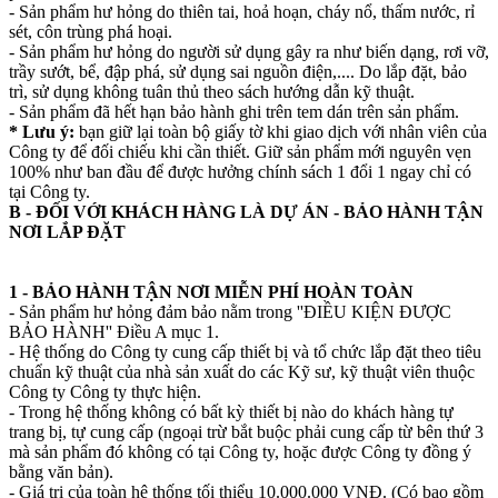
- Sản phẩm hư hỏng do thiên tai, hoả hoạn, cháy nổ, thấm nước, rỉ
sét, côn trùng phá hoại.
- Sản phẩm hư hỏng do người sử dụng gây ra như biến dạng, rơi vỡ,
trầy sướt, bể, đập phá, sử dụng sai nguồn điện,.... Do lắp đặt, bảo
trì, sử dụng không tuân thủ theo sách hướng dẫn kỹ thuật.
- Sản phẩm đã hết hạn bảo hành ghi trên tem dán trên sản phẩm.
* Lưu ý:
bạn giữ lại toàn bộ giấy tờ khi giao dịch với nhân viên của
Công ty để đối chiếu khi cần thiết. Giữ sản phẩm mới nguyên vẹn
100% như ban đầu để được hưởng chính sách 1 đổi 1 ngay chỉ có
tại Công ty.
B - ĐỐI VỚI KHÁCH HÀNG LÀ DỰ ÁN - BẢO HÀNH TẬN
NƠI LẮP ĐẶT
1 - BẢO HÀNH TẬN NƠI MIỄN PHÍ HOÀN TOÀN
- Sản phẩm hư hỏng đảm bảo nằm trong ''ĐIỀU KIỆN ĐƯỢC
BẢO HÀNH'' Điều A mục 1.
- Hệ thống do Công ty cung cấp thiết bị và tổ chức lắp đặt theo tiêu
chuẩn kỹ thuật của nhà sản xuất do các Kỹ sư, kỹ thuật viên thuộc
Công ty Công ty thực hiện.
- Trong hệ thống không có bất kỳ thiết bị nào do khách hàng tự
trang bị, tự cung cấp (ngoại trừ bắt buộc phải cung cấp từ bên thứ 3
mà sản phẩm đó không có tại Công ty, hoặc được Công ty đồng ý
bằng văn bản).
- Giá trị của toàn hệ thống tối thiểu 10.000.000 VNĐ. (Có bao gồm