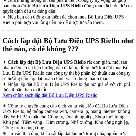
➢
Qua những thông tin sản phẩm trên, Công ty hy vọng đã giúp
bạn chọn được
Bộ Lưu Điện UPS Riello
đúng mục đích để đưa ra
quyết định đầu tư đúng đắn.
➢
Nếu bạn cần thông tin thêm để chọn mua Bộ Lưu Điện UPS
Riello phù hợp vui lòng liên hệ để được tư vấn thêm.
Cách lắp đặt Bộ Lưu Điện UPS Riello như
thế nào, có dễ không ???
✴
Cách lắp đặt Bộ Lưu Điện UPS Riello
rất đơn giản, mỗi sản
phẩm đều có tài liệu hướng dẫn đi kèm, đồng thời khi đặt mua Bộ
Lưu Điện UPS Riello của công ty thì bộ phận kỹ thuật của công ty
sẽ hướng dẫn lắp đặt hoàn chỉnh và sử dụng thành thạo.
✴
Nhận lắp đặt Bộ Lưu Điện UPS Riello tận nơi giá rẻ với chi phí
thỏa thuận, hậu mãi tốt.
Xem chính sách lắp đặt Bộ Lưu Điện UPS Riello
✴
Công ty chuyên cung cấp dịch vụ tư vấn, lắp đặt Bộ Lưu Điện
UPS Riello, hệ thống camera wifi, camera ip, mạng internet không
dây WIFI Bảo mật cho Công ty, Doanh nghiệp, Shop thời trang,
Khu phố, Tiệm vàng - Kim cương, Nhà xưởng, Khu công nghiệp,
Công trình công cộng.
✴
Tư vấn thi công, khảo sát lắp đặt tận nơi trong nhà, ngoài trời,