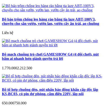
Bộ báo trộm chống leo hàng rào bằng tia laze ABT-100V3,
chuyên cho sân vườn, vườn lan, vườn cây ăn trái, ao chuồng
Liên hệ
Bộ mạch chuông trò chơi GAMESHOW G4 (4 đội chơi), nút
bấm ai nhanh hơn giành quyền trả lời
1.770.000
2.212.500
Bộ tổ hợp chuông đèn, nút nhấn báo động khẩn cấp độc lập
KS-BC03, có pin dự phòng, cắm điện 220V, lắp nổi
650.000
750.000