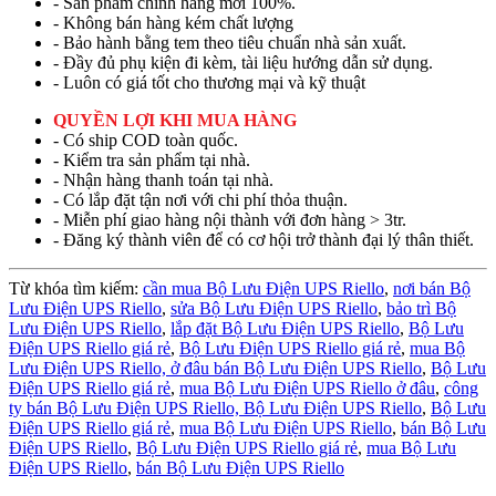
- Sản phẩm chính hãng mới 100%.
- Không bán hàng kém chất lượng
- Bảo hành bằng tem theo tiêu chuẩn nhà sản xuất.
- Đầy đủ phụ kiện đi kèm, tài liệu hướng dẫn sử dụng.
- Luôn có giá tốt cho thương mại và kỹ thuật
QUYỀN LỢI KHI MUA HÀNG
- Có ship COD toàn quốc.
- Kiểm tra sản phẩm tại nhà.
- Nhận hàng thanh toán tại nhà.
- Có lắp đặt tận nơi với chi phí thỏa thuận.
- Miễn phí giao hàng nội thành với đơn hàng > 3tr.
- Đăng ký thành viên để có cơ hội trở thành đại lý thân thiết.
Từ khóa tìm kiếm:
cần mua Bộ Lưu Điện UPS Riello
,
nơi bán Bộ
Lưu Điện UPS Riello
,
sửa Bộ Lưu Điện UPS Riello
,
bảo trì Bộ
Lưu Điện UPS Riello
,
lắp đặt Bộ Lưu Điện UPS Riello
,
Bộ Lưu
Điện UPS Riello giá rẻ
,
Bộ Lưu Điện UPS Riello giá rẻ
,
mua Bộ
Lưu Điện UPS Riello,
ở đâu bán Bộ Lưu Điện UPS Riello
,
Bộ Lưu
Điện UPS Riello giá rẻ
,
mua Bộ Lưu Điện UPS Riello ở đâu
,
công
ty bán Bộ Lưu Điện UPS Riello,
Bộ Lưu Điện UPS Riello
,
Bộ Lưu
Điện UPS Riello giá rẻ
,
mua Bộ Lưu Điện UPS Riello
,
bán Bộ Lưu
Điện UPS Riello
,
Bộ Lưu Điện UPS Riello giá rẻ
,
mua Bộ Lưu
Điện UPS Riello
,
bán Bộ Lưu Điện UPS Riello