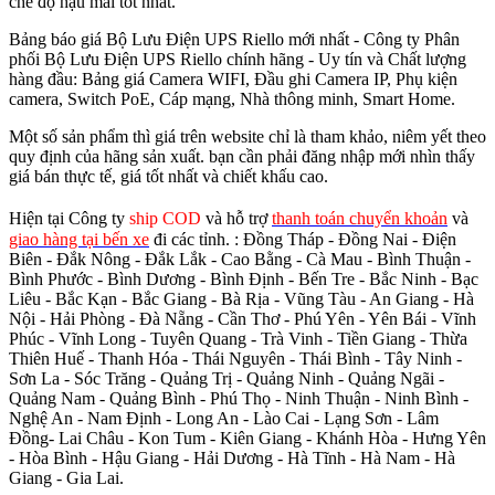
chế độ hậu mãi tốt nhất.
Bảng báo giá Bộ Lưu Điện UPS Riello mới nhất - Công ty Phân
phối Bộ Lưu Điện UPS Riello chính hãng - Uy tín và Chất lượng
hàng đầu: Bảng giá Camera WIFI, Đầu ghi Camera IP, Phụ kiện
camera, Switch PoE, Cáp mạng, Nhà thông minh, Smart Home.
Một số sản phẩm thì giá trên website chỉ là tham khảo, niêm yết theo
quy định của hãng sản xuất. bạn cần phải đăng nhập mới nhìn thấy
giá bán thực tế, giá tốt nhất và chiết khấu cao.
Hiện tại Công ty
ship COD
và hỗ trợ
thanh toán chuyển khoản
và
giao hàng tại bến xe
đi các tỉnh.
: Đồng Tháp - Đồng Nai - Điện
Biên - Đắk Nông - Đắk Lắk - Cao Bằng - Cà Mau - Bình Thuận -
Bình Phước - Bình Dương - Bình Định - Bến Tre - Bắc Ninh - Bạc
Liêu - Bắc Kạn - Bắc Giang - Bà Rịa - Vũng Tàu - An Giang - Hà
Nội - Hải Phòng - Đà Nẵng - Cần Thơ - Phú Yên - Yên Bái - Vĩnh
Phúc - Vĩnh Long - Tuyên Quang - Trà Vinh - Tiền Giang - Thừa
Thiên Huế - Thanh Hóa - Thái Nguyên - Thái Bình - Tây Ninh -
Sơn La - Sóc Trăng - Quảng Trị - Quảng Ninh - Quảng Ngãi -
Quảng Nam - Quảng Bình - Phú Thọ - Ninh Thuận - Ninh Bình -
Nghệ An - Nam Định - Long An - Lào Cai - Lạng Sơn - Lâm
Đồng- Lai Châu - Kon Tum - Kiên Giang - Khánh Hòa - Hưng Yên
- Hòa Bình - Hậu Giang - Hải Dương - Hà Tĩnh - Hà Nam - Hà
Giang - Gia Lai.