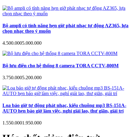
Bộ ampli có tính năng hẹn giờ phát nhạc tự động AZ365, lựa
chọn nhạc theo ý muốn
4.500.000
5.000.000
Bộ lưu điện cho hệ thống 8 camera TORA CCTV-800M
3.750.000
5.200.000
Loa báo giờ tự động phát nhạc, kiểu chuông mp3 BS-151A-
AUTO hẹn báo giờ làm việc, nghỉ giải lao, thư giãn, giải trí
1.550.000
1.950.000