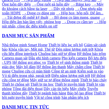
Ống luồn dây điện
- Ống ruột gà luồn dây
- Băng keo
- Máy
đo khoảng cách bằng tia laser
- Dây rút nhựa
- Ống nhựa gân
xoắn HDPE
- Dụng cụ dùng pin
- Hộp box, hộp nối, Đế âm...
- Túi đựng đồ nghề kỹ thuật
- Bộ dụng cụ làm mạng, quang
-
Hộp điện âm bàn làm việc, phòng họp
- Dụng cụ cầm tay
- Hộp
nút nhấn, công tắc điều khiển on off
DANH MỤC SẢN PHẨM
Nhà thông minh Smart Home
Thiết bị liên lạc nội bộ
Giám sát cảnh
báo
Khóa vân tay, Mật mã, Thẻ từ
Đèn năng lượng mặt trời
Khóa
cửa liên động interlock
Chuông báo giờ tự động
Hệ thống báo trộm
Camera quan sát
Đầu ghi hình camera
Phụ kiện camera
Bộ lưu điện
- UPS
Hệ thống gọi phục vụ
Thiết bị vệ sinh thông minh
Thiết bị
giáo dục
Máy bộ đàm
Hệ thống âm thanh
Máy chấm công
Thiết bị
mạng
Chuông cửa có màn hình
Cổng từ an ninh
Kiểm soát ra vào
Vỏ tủ điện trong nhà, ngoài trời
Điện năng lượng mặt trời
Hệ thống
cửa cổng tự động
Máy giữ xe tự động thông minh
Thiết bị báo cháy
Thiết bị chống sét
Thiết bị tin học
Thiết bị truyền hình
Thiết bị văn
phòng
Tổng đài điện thoại
Dây cáp tín hiệu
Máy chiếu
Truyền
thanh không dây
Thiết bị ngành bán hàng
Bảo hộ lao động
Thiết bị
hội nghị truyền hình
Vật tư công trình
Sản phẩm tiện ích
DANH MỤC TIN TỨC