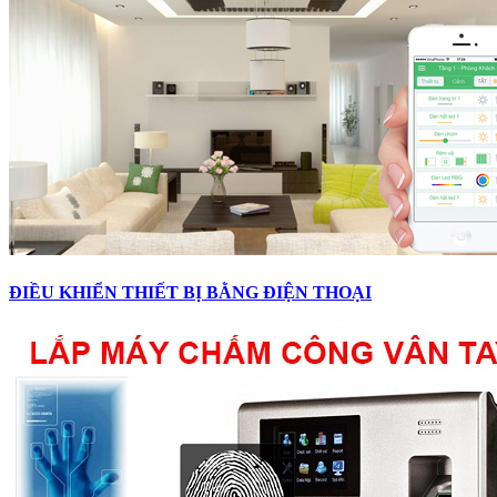
ĐIỀU KHIỂN THIẾT BỊ BẰNG ĐIỆN THOẠI