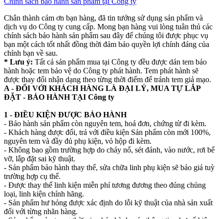
Chính sách bảo hành sản phẩm tại Công ty
Chân thành cám ơn bạn hàng, đã tin tưởng sử dụng sản phẩm và
dịch vụ do Công ty cung cấp. Mong bạn hàng vui lòng tuân thủ các
chính sách bảo hành sản phẩm sau đây để chúng tôi được phục vụ
bạn một cách tốt nhất đồng thời đảm bảo quyền lợi chính đáng của
chính bạn về sau.
* Lưu ý:
Tất cả sản phẩm mua tại Công ty đều được dán tem bảo
hành hoặc tem bảo vệ do Công ty phát hành. Tem phát hành sẽ
được thay đổi nhận dạng theo từng thời điểm để tránh tem giả mạo.
A - ĐỐI VỚI KHÁCH HÀNG LÀ ĐẠI LÝ, MUA TỰ LẮP
ĐẶT - BẢO HÀNH TẠI Công ty
1 - ĐIỀU KIỆN ĐƯỢC BẢO HÀNH
- Bảo hành sản phẩm còn nguyên tem, hoá đơn, chứng từ đi kèm.
- Khách hàng được đổi, trả với điều kiện Sản phẩm còn mới 100%,
nguyên tem và đầy đủ phụ kiện, vỏ hộp đi kèm.
- Không bao gồm trường hợp do cháy nổ, sét đánh, vào nước, rơi bể
vỡ, lắp đặt sai kỹ thuật.
- Sản phẩm bảo hành thay thế, sửa chữa linh phụ kiện sẽ báo giá tuỳ
trường hợp cụ thể.
- Được thay thế linh kiện miễn phí tương đương theo đúng chủng
loại, linh kiện chính hãng.
- Sản phẩm hư hỏng được xác định do lỗi kỹ thuật của nhà sản xuất
đối với từng nhãn hàng.