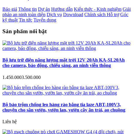
Báo giá
Thông tin
Dự án
Hướng dẫn
Kiến thức - Kinh nghiệm
Giải
pháp an ninh toàn diện
Dịch vụ
Download
Chính sách Hỗ trợ
Góc
kỹ thuật
Tin tức
Tuyển dụng
Sản phẩm nổi bật
Bộ lưu trữ điện năng lượng mặt trời 12V 20Ah KA-SL20Ah
cho camera, báo động, chiếu sáng, an ninh viễn thông
1.450.000
3.500.000
Bộ báo trộm chống leo hàng rào bằng tia laze ABT-100V3,
chuyên cho sân vườn, vườn lan, vườn cây ăn trái, ao chuồng
Liên hệ