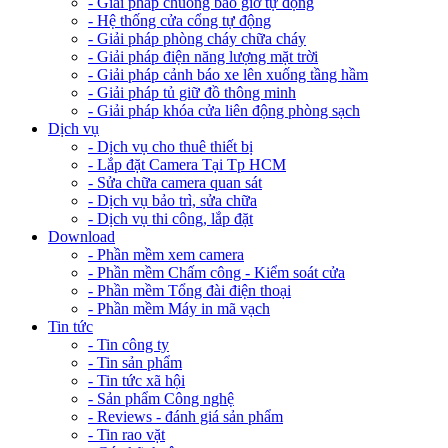
- Giải pháp chuông báo giờ tự động
- Hệ thống cửa cổng tự động
- Giải pháp phòng cháy chữa cháy
- Giải pháp điện năng lượng mặt trời
- Giải pháp cảnh báo xe lên xuống tầng hầm
- Giải pháp tủ giữ đồ thông minh
- Giải pháp khóa cửa liên động phòng sạch
Dịch vụ
- Dịch vụ cho thuê thiết bị
- Lắp đặt Camera Tại Tp HCM
- Sửa chữa camera quan sát
- Dịch vụ bảo trì, sửa chữa
- Dịch vụ thi công, lắp đặt
Download
- Phần mềm xem camera
- Phần mềm Chấm công - Kiểm soát cửa
- Phần mềm Tổng đài điện thoại
- Phần mềm Máy in mã vạch
Tin tức
- Tin công ty
- Tin sản phẩm
- Tin tức xã hội
- Sản phẩm Công nghệ
- Reviews - đánh giá sản phẩm
- Tin rao vặt