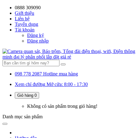
0888 309090
59%
20%
13%
18%
10%
28%
21%
Giới thiệu
Liên hệ
OFF
OFF
OFF
OFF
OFF
OFF
OFF
Tuyển dụng
Tài khoản
Đăng ký
Đăng nhập
098 778 2087
Hotline mua hàng
Xem chỉ đường
Mở cửa: 8:00 - 17:30
Giỏ hàng
0
Không có sản phẩm trong giỏ hàng!
Danh mục
sản phẩm