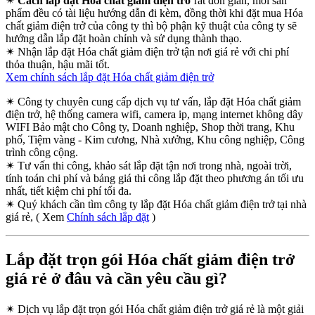
✴
Cách lắp đặt Hóa chất giảm điện trở
rất đơn giản, mỗi sản
phẩm đều có tài liệu hướng dẫn đi kèm, đồng thời khi đặt mua Hóa
chất giảm điện trở của công ty thì bộ phận kỹ thuật của công ty sẽ
hướng dẫn lắp đặt hoàn chỉnh và sử dụng thành thạo.
✴
Nhận lắp đặt Hóa chất giảm điện trở tận nơi giá rẻ với chi phí
thỏa thuận, hậu mãi tốt.
Xem chính sách lắp đặt Hóa chất giảm điện trở
✴
Công ty chuyên cung cấp dịch vụ tư vấn, lắp đặt Hóa chất giảm
điện trở, hệ thống camera wifi, camera ip, mạng internet không dây
WIFI Bảo mật cho Công ty, Doanh nghiệp, Shop thời trang, Khu
phố, Tiệm vàng - Kim cương, Nhà xưởng, Khu công nghiệp, Công
trình công cộng.
✴
Tư vấn thi công, khảo sát lắp đặt tận nơi trong nhà, ngoài trời,
tính toán chi phí và bảng giá thi công lắp đặt theo phương án tối ưu
nhất, tiết kiệm chi phí tối đa.
✴
Quý khách cần tìm công ty lắp đặt Hóa chất giảm điện trở tại nhà
giá rẻ, ( Xem
Chính sách lắp đặt
)
Lắp đặt trọn gói Hóa chất giảm điện trở
giá rẻ ở đâu và cần yêu cầu gì?
✴
Dịch vụ lắp đặt trọn gói Hóa chất giảm điện trở giá rẻ là một giải