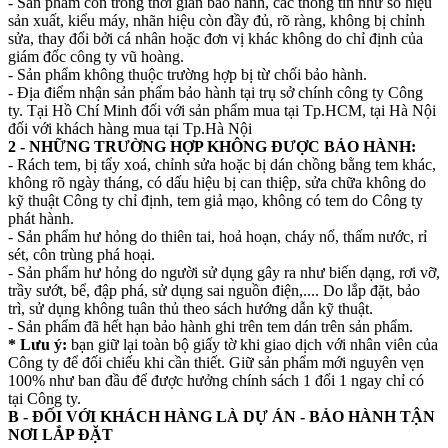
- Sản phẩm còn trong thời gian bảo hành, các thông tin như số hiệu
sản xuất, kiểu máy, nhãn hiệu còn đầy đủ, rõ ràng, không bị chỉnh
sửa, thay đổi bởi cá nhân hoặc đơn vị khác không do chỉ định của
giám đốc công ty vũ hoàng.
- Sản phẩm không thuộc trường hợp bị từ chối bảo hành.
- Địa điểm nhận sản phẩm bảo hành tại trụ sở chính công ty Công
ty. Tại Hồ Chí Minh đối với sản phẩm mua tại Tp.HCM, tại Hà Nội
đối với khách hàng mua tại Tp.Hà Nội
2 - NHỮNG TRƯỜNG HỢP KHÔNG ĐƯỢC BẢO HÀNH:
- Rách tem, bị tẩy xoá, chỉnh sửa hoặc bị dán chồng bằng tem khác,
không rõ ngày tháng, có dấu hiệu bị can thiệp, sửa chữa không do
kỹ thuật Công ty chỉ định, tem giả mạo, không có tem do Công ty
phát hành.
- Sản phẩm hư hỏng do thiên tai, hoả hoạn, cháy nổ, thấm nước, rỉ
sét, côn trùng phá hoại.
- Sản phẩm hư hỏng do người sử dụng gây ra như biến dạng, rơi vỡ,
trầy sướt, bể, đập phá, sử dụng sai nguồn điện,.... Do lắp đặt, bảo
trì, sử dụng không tuân thủ theo sách hướng dẫn kỹ thuật.
- Sản phẩm đã hết hạn bảo hành ghi trên tem dán trên sản phẩm.
* Lưu ý:
bạn giữ lại toàn bộ giấy tờ khi giao dịch với nhân viên của
Công ty để đối chiếu khi cần thiết. Giữ sản phẩm mới nguyên vẹn
100% như ban đầu để được hưởng chính sách 1 đổi 1 ngay chỉ có
tại Công ty.
B - ĐỐI VỚI KHÁCH HÀNG LÀ DỰ ÁN - BẢO HÀNH TẬN
NƠI LẮP ĐẶT