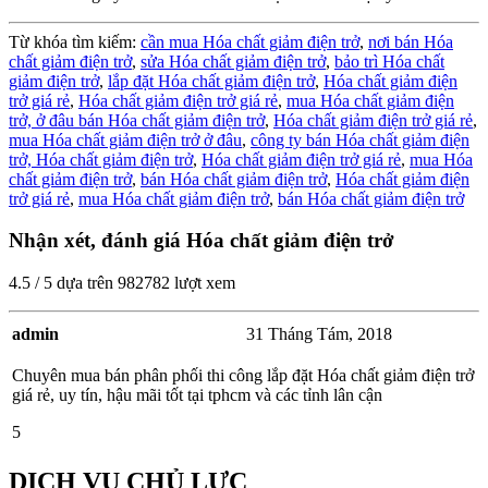
Từ khóa tìm kiếm:
cần mua Hóa chất giảm điện trở
,
nơi bán Hóa
chất giảm điện trở
,
sửa Hóa chất giảm điện trở
,
bảo trì Hóa chất
giảm điện trở
,
lắp đặt Hóa chất giảm điện trở
,
Hóa chất giảm điện
trở giá rẻ
,
Hóa chất giảm điện trở giá rẻ
,
mua Hóa chất giảm điện
trở,
ở đâu bán Hóa chất giảm điện trở
,
Hóa chất giảm điện trở giá rẻ
,
mua Hóa chất giảm điện trở ở đâu
,
công ty bán Hóa chất giảm điện
trở,
Hóa chất giảm điện trở
,
Hóa chất giảm điện trở giá rẻ
,
mua Hóa
chất giảm điện trở
,
bán Hóa chất giảm điện trở
,
Hóa chất giảm điện
trở giá rẻ
,
mua Hóa chất giảm điện trở
,
bán Hóa chất giảm điện trở
Nhận xét, đánh giá Hóa chất giảm điện trở
4.5
/
5
dựa trên
982782
lượt xem
admin
31 Tháng Tám, 2018
Chuyên mua bán phân phối thi công lắp đặt Hóa chất giảm điện trở
giá rẻ, uy tín, hậu mãi tốt tại tphcm và các tỉnh lân cận
5
DỊCH VỤ CHỦ LỰC