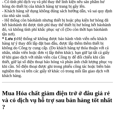
- Có tính phí dịch vụ và phí thay thế linh kiện nếu sản phẩm hư
hỏng do thiết bị của khách hàng tự trang bị gây lên.
- Khách hàng sử dụng không đúng sách hướng dẫn, và sai quy định
của nhà sản xuất.
- Hệ thống còn bảohành nhưng thiết bị hoặc phụ kiện hư hỏng đã
hết bảohành thì được tính phí thay thế thiết bị hư hỏng hết bảohành
đó, và không tính phí khắc phục sự cố (Do còn thời hạn bảohành
tận nơi).
* Lưu ý:
Hệ thống sẽ không được bảo hành vĩnh viễn nếu khách
hàng tự ý thay đổi lắp đặt ban đầu, được lắp thêm thêm thiết bị
không do Công ty cung cấp. (Do khách hàng tự thỏa thuận với cá
nhân, nhân viên hoặc đơn vị lắp thêm khác). bạn giữ lại tất cả giấy
tờ khi giao dịch với nhân viên của Công ty để đối chiếu khi cần
thiết, giữ lại số điện thoại báo hỏng và phản ánh chất lượng phục vụ
khi cần. Số điện thoại được ghi trong phiếu công tác hoặc biên bản
nghiệm thu và trên các giấy tờ khác có trong mỗi lần giao dịch với
khách hàng.
Mua Hóa chất giảm điện trở ở đâu giá rẻ
và có dịch vụ hỗ trợ sau bán hàng tốt nhất
?