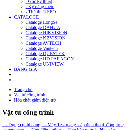
- Góc kỹ thuật
- Kỹ năng mềm
- Thủ thuật SEO
CATALOGE
Cataloge LongSe
Cataloge DAHUA
Cataloge HIKVISION
Cataloge KBVISION
Cataloge AVTECH
Cataloge Vantech
Cataloge QUESTEK
Cataloge HD PARAGON
Cataloge UNIVIEW
BẢNG GIÁ
Trang chủ
Vật tư công trình
Hóa chất giảm điện trở
Vật tư công trình
- Dụng cụ thi công
- Máy Test mạng, cáp điện thoại, đồng trục,
camera cctv
- Nẹp điện vuông
- Nẹp bán nguyệt, Nẹp sàn
-