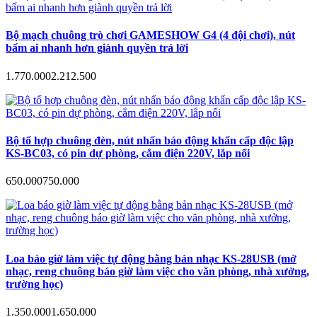
Bộ mạch chuông trò chơi GAMESHOW G4 (4 đội chơi), nút
bấm ai nhanh hơn giành quyền trả lời
1.770.000
2.212.500
Bộ tổ hợp chuông đèn, nút nhấn báo động khẩn cấp độc lập
KS-BC03, có pin dự phòng, cắm điện 220V, lắp nổi
650.000
750.000
Loa báo giờ làm việc tự động bằng bản nhạc KS-28USB (mở
nhạc, reng chuông báo giờ làm việc cho văn phòng, nhà xưởng,
trường học)
1.350.000
1.650.000