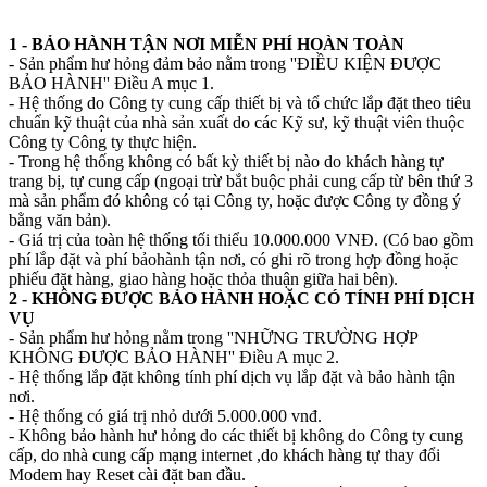
1 - BẢO HÀNH TẬN NƠI MIỄN PHÍ HOÀN TOÀN
- Sản phẩm hư hỏng đảm bảo nằm trong ''ĐIỀU KIỆN ĐƯỢC
BẢO HÀNH'' Điều A mục 1.
- Hệ thống do Công ty cung cấp thiết bị và tổ chức lắp đặt theo tiêu
chuẩn kỹ thuật của nhà sản xuất do các Kỹ sư, kỹ thuật viên thuộc
Công ty Công ty thực hiện.
- Trong hệ thống không có bất kỳ thiết bị nào do khách hàng tự
trang bị, tự cung cấp (ngoại trừ bắt buộc phải cung cấp từ bên thứ 3
mà sản phẩm đó không có tại Công ty, hoặc được Công ty đồng ý
bằng văn bản).
- Giá trị của toàn hệ thống tối thiểu 10.000.000 VNĐ. (Có bao gồm
phí lắp đặt và phí bảohành tận nơi, có ghi rõ trong hợp đồng hoặc
phiếu đặt hàng, giao hàng hoặc thỏa thuận giữa hai bên).
2 - KHÔNG ĐƯỢC BẢO HÀNH HOẶC CÓ TÍNH PHÍ DỊCH
VỤ
- Sản phẩm hư hỏng nằm trong ''NHỮNG TRƯỜNG HỢP
KHÔNG ĐƯỢC BẢO HÀNH'' Điều A mục 2.
- Hệ thống lắp đặt không tính phí dịch vụ lắp đặt và bảo hành tận
nơi.
- Hệ thống có giá trị nhỏ dưới 5.000.000 vnđ.
- Không bảo hành hư hỏng do các thiết bị không do Công ty cung
cấp, do nhà cung cấp mạng internet ,do khách hàng tự thay đổi
Modem hay Reset cài đặt ban đầu.