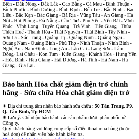
Biên - Đắk Nông - Đắk Lắk - Cao Bằng - Cà Mau - Bình Thuận -
Bình Phước - Bình Dương - Bình Định - Bến Tre - Bắc Ninh - Bạc
Liêu - Bắc Kạn - Bắc Giang - Bà Rịa - Vũng Tàu - An Giang - Hà
Nội - Hải Phòng - Đà Nẵng - Cần Thơ - Phú Yên - Yên Bái - Vĩnh
Phúc - Vĩnh Long - Tuyên Quang - Trà Vinh - Tiền Giang - Thừa
Thiên Huế - Thanh Hóa - Thái Nguyên - Thái Bình - Tây Ninh -
Sơn La - Sóc Trăng - Quảng Trị - Quảng Ninh - Quảng Ngãi -
Quảng Nam - Quảng Bình - Phú Thọ - Ninh Thuận - Ninh Bình -
Nghệ An - Nam Định - Long An - Lào Cai - Lạng Sơn - Lâm
Đồng- Lai Châu - Kon Tum - Kiên Giang - Khánh Hòa - Hưng Yên
- Hòa Bình - Hậu Giang - Hải Dương - Hà Tĩnh - Hà Nam - Hà
Giang - Gia Lai.
Bảo hành Hóa chất giảm điện trở chính
hãng - Sửa chữa Hóa chất giảm điện trở
✴
Địa chỉ trung tâm nhận bảo hành sửa chữa :
50 Tân Trang, P9,
Q. Tân Bình, Tp HCM
✴
Lưu ý:
Chỉ nhận bảo hành các sản phẩm được phân phối bởi
Công ty.
Quý khách hàng vui lòng cung cấp số điện thoại mua hàng (hoặc
hoá đơn) để nhân viên bảo hành kiểm tra.