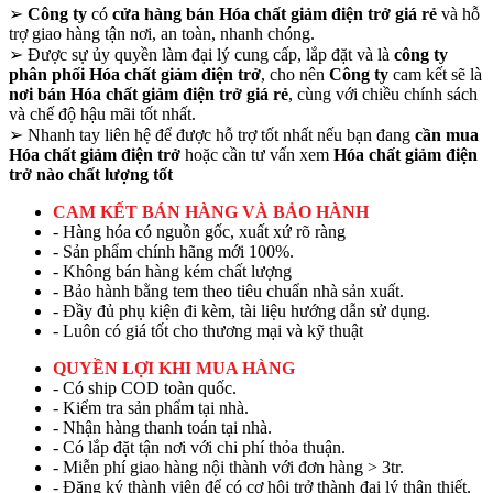
➢
Công ty
có
cửa hàng bán Hóa chất giảm điện trở giá rẻ
và hỗ
trợ giao hàng tận nơi, an toàn, nhanh chóng.
➢
Được sự ủy quyền làm đại lý cung cấp, lắp đặt và là
công ty
phân phối Hóa chất giảm điện trở
, cho nên
Công ty
cam kết sẽ là
nơi bán Hóa chất giảm điện trở giá rẻ
, cùng với chiều chính sách
và chế độ hậu mãi tốt nhất.
➢
Nhanh tay liên hệ để được hỗ trợ tốt nhất nếu bạn đang
cần mua
Hóa chất giảm điện trở
hoặc cần tư vấn xem
Hóa chất giảm điện
trở nào chất lượng tốt
CAM KẾT BÁN HÀNG VÀ BẢO HÀNH
- Hàng hóa có nguồn gốc, xuất xứ rõ ràng
- Sản phẩm chính hãng mới 100%.
- Không bán hàng kém chất lượng
- Bảo hành bằng tem theo tiêu chuẩn nhà sản xuất.
- Đầy đủ phụ kiện đi kèm, tài liệu hướng dẫn sử dụng.
- Luôn có giá tốt cho thương mại và kỹ thuật
QUYỀN LỢI KHI MUA HÀNG
- Có ship COD toàn quốc.
- Kiểm tra sản phẩm tại nhà.
- Nhận hàng thanh toán tại nhà.
- Có lắp đặt tận nơi với chi phí thỏa thuận.
- Miễn phí giao hàng nội thành với đơn hàng > 3tr.
- Đăng ký thành viên để có cơ hội trở thành đại lý thân thiết.