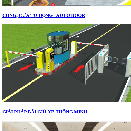
CỔNG, CỬA TỰ ĐỘNG - AUTO DOOR
GIẢI PHÁP BÃI GIỮ XE THÔNG MINH