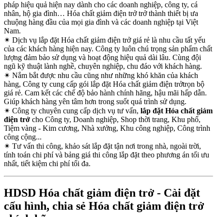
pháp hiệu quả hiện nay dành cho các doanh nghiệp, công ty, cá
nhân, hộ gia đình… Hóa chất giảm điện trở trở thành thiết bị ưa
chuộng hàng đầu của mọi gia đình và các doanh nghiệp tại Việt
Nam.
✴
Dịch vụ lắp đặt Hóa chất giảm điện trở giá rẻ là nhu cầu tất yếu
của các khách hàng hiện nay. Công ty luôn chú trọng sản phẩm chất
lượng đảm bảo sử dụng và hoạt động hiệu quả dài lâu. Cùng đội
ngũ kỹ thuật lành nghề, chuyên nghiệp, chu đáo với khách hàng.
✴
Nắm bắt được nhu cầu cũng như những khó khăn của khách
hàng, Công ty cung cấp gói lắp đặt Hóa chất giảm điện trởtrọn bộ
giá rẻ. Cam kết các chế độ bảo hành chính hãng, hậu mãi hấp dẫn.
Giúp khách hàng yên tâm hơn trong suốt quá trình sử dụng.
✴
Công ty chuyên cung cấp dịch vụ tư vấn,
lắp đặt Hóa chất giảm
điện trở
cho Công ty, Doanh nghiệp, Shop thời trang, Khu phố,
Tiệm vàng - Kim cương, Nhà xưởng, Khu công nghiệp, Công trình
công cộng...
✴
Tư vấn thi công, khảo sát lắp đặt tận nơi trong nhà, ngoài trời,
tính toán chi phí và bảng giá thi công lắp đặt theo phương án tối ưu
nhất, tiết kiệm chi phí tối đa.
HDSD Hóa chất giảm điện trở - Cài đặt
cấu hình, chia sẻ Hóa chất giảm điện trở