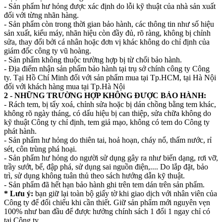
- Sản phẩm hư hỏng được xác định do lỗi kỹ thuật của nhà sản xuất
đối với từng nhãn hàng.
- Sản phẩm còn trong thời gian bảo hành, các thông tin như số hiệu
sản xuất, kiểu máy, nhãn hiệu còn đầy đủ, rõ ràng, không bị chỉnh
sửa, thay đổi bởi cá nhân hoặc đơn vị khác không do chỉ định của
giám đốc công ty vũ hoàng.
- Sản phẩm không thuộc trường hợp bị từ chối bảo hành.
- Địa điểm nhận sản phẩm bảo hành tại trụ sở chính công ty Công
ty. Tại Hồ Chí Minh đối với sản phẩm mua tại Tp.HCM, tại Hà Nội
đối với khách hàng mua tại Tp.Hà Nội
2 - NHỮNG TRƯỜNG HỢP KHÔNG ĐƯỢC BẢO HÀNH:
- Rách tem, bị tẩy xoá, chỉnh sửa hoặc bị dán chồng bằng tem khác,
không rõ ngày tháng, có dấu hiệu bị can thiệp, sửa chữa không do
kỹ thuật Công ty chỉ định, tem giả mạo, không có tem do Công ty
phát hành.
- Sản phẩm hư hỏng do thiên tai, hoả hoạn, cháy nổ, thấm nước, rỉ
sét, côn trùng phá hoại.
- Sản phẩm hư hỏng do người sử dụng gây ra như biến dạng, rơi vỡ,
trầy sướt, bể, đập phá, sử dụng sai nguồn điện,.... Do lắp đặt, bảo
trì, sử dụng không tuân thủ theo sách hướng dẫn kỹ thuật.
- Sản phẩm đã hết hạn bảo hành ghi trên tem dán trên sản phẩm.
* Lưu ý:
bạn giữ lại toàn bộ giấy tờ khi giao dịch với nhân viên của
Công ty để đối chiếu khi cần thiết. Giữ sản phẩm mới nguyên vẹn
100% như ban đầu để được hưởng chính sách 1 đổi 1 ngay chỉ có
tại Công ty.