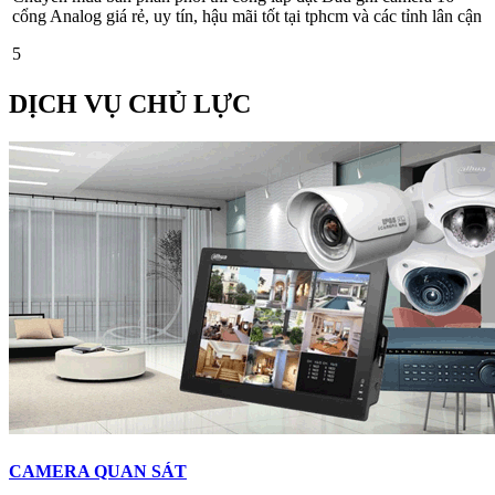
cổng Analog giá rẻ, uy tín, hậu mãi tốt tại tphcm và các tỉnh lân cận
5
DỊCH VỤ CHỦ LỰC
CAMERA QUAN SÁT