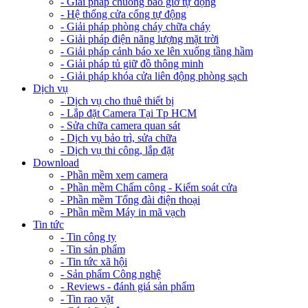
- Giải pháp chuông báo giờ tự động
- Hệ thống cửa cổng tự động
- Giải pháp phòng cháy chữa cháy
- Giải pháp điện năng lượng mặt trời
- Giải pháp cảnh báo xe lên xuống tầng hầm
- Giải pháp tủ giữ đồ thông minh
- Giải pháp khóa cửa liên động phòng sạch
Dịch vụ
- Dịch vụ cho thuê thiết bị
- Lắp đặt Camera Tại Tp HCM
- Sửa chữa camera quan sát
- Dịch vụ bảo trì, sửa chữa
- Dịch vụ thi công, lắp đặt
Download
- Phần mềm xem camera
- Phần mềm Chấm công - Kiểm soát cửa
- Phần mềm Tổng đài điện thoại
- Phần mềm Máy in mã vạch
Tin tức
- Tin công ty
- Tin sản phẩm
- Tin tức xã hội
- Sản phẩm Công nghệ
- Reviews - đánh giá sản phẩm
- Tin rao vặt