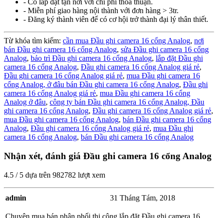
- Có lắp đặt tận nơi với chi phí thỏa thuận.
- Miễn phí giao hàng nội thành với đơn hàng > 3tr.
- Đăng ký thành viên để có cơ hội trở thành đại lý thân thiết.
Từ khóa tìm kiếm:
cần mua Đầu ghi camera 16 cổng Analog
,
nơi
bán Đầu ghi camera 16 cổng Analog
,
sửa Đầu ghi camera 16 cổng
Analog
,
bảo trì Đầu ghi camera 16 cổng Analog
,
lắp đặt Đầu ghi
camera 16 cổng Analog
,
Đầu ghi camera 16 cổng Analog giá rẻ
,
Đầu ghi camera 16 cổng Analog giá rẻ
,
mua Đầu ghi camera 16
cổng Analog,
ở đâu bán Đầu ghi camera 16 cổng Analog
,
Đầu ghi
camera 16 cổng Analog giá rẻ
,
mua Đầu ghi camera 16 cổng
Analog ở đâu
,
công ty bán Đầu ghi camera 16 cổng Analog,
Đầu
ghi camera 16 cổng Analog
,
Đầu ghi camera 16 cổng Analog giá rẻ
,
mua Đầu ghi camera 16 cổng Analog
,
bán Đầu ghi camera 16 cổng
Analog
,
Đầu ghi camera 16 cổng Analog giá rẻ
,
mua Đầu ghi
camera 16 cổng Analog
,
bán Đầu ghi camera 16 cổng Analog
Nhận xét, đánh giá Đầu ghi camera 16 cổng Analog
4.5
/
5
dựa trên
982782
lượt xem
admin
31 Tháng Tám, 2018
Chuyên mua bán phân phối thi công lắp đặt Đầu ghi camera 16