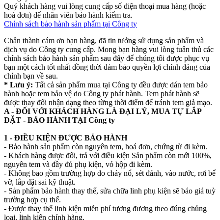
Quý khách hàng vui lòng cung cấp số điện thoại mua hàng (hoặc
hoá đơn) để nhân viên bảo hành kiểm tra.
Chính sách bảo hành sản phẩm tại Công ty
Chân thành cám ơn bạn hàng, đã tin tưởng sử dụng sản phẩm và
dịch vụ do Công ty cung cấp. Mong bạn hàng vui lòng tuân thủ các
chính sách bảo hành sản phẩm sau đây để chúng tôi được phục vụ
bạn một cách tốt nhất đồng thời đảm bảo quyền lợi chính đáng của
chính bạn về sau.
* Lưu ý:
Tất cả sản phẩm mua tại Công ty đều được dán tem bảo
hành hoặc tem bảo vệ do Công ty phát hành. Tem phát hành sẽ
được thay đổi nhận dạng theo từng thời điểm để tránh tem giả mạo.
A - ĐỐI VỚI KHÁCH HÀNG LÀ ĐẠI LÝ, MUA TỰ LẮP
ĐẶT - BẢO HÀNH TẠI Công ty
1 - ĐIỀU KIỆN ĐƯỢC BẢO HÀNH
- Bảo hành sản phẩm còn nguyên tem, hoá đơn, chứng từ đi kèm.
- Khách hàng được đổi, trả với điều kiện Sản phẩm còn mới 100%,
nguyên tem và đầy đủ phụ kiện, vỏ hộp đi kèm.
- Không bao gồm trường hợp do cháy nổ, sét đánh, vào nước, rơi bể
vỡ, lắp đặt sai kỹ thuật.
- Sản phẩm bảo hành thay thế, sửa chữa linh phụ kiện sẽ báo giá tuỳ
trường hợp cụ thể.
- Được thay thế linh kiện miễn phí tương đương theo đúng chủng
loại, linh kiện chính hãng.