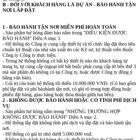
B - ĐỐI VỚI KHÁCH HÀNG LÀ DỰ ÁN - BẢO HÀNH TẬN
NƠI LẮP ĐẶT
1 - BẢO HÀNH TẬN NƠI MIỄN PHÍ HOÀN TOÀN
- Sản phẩm hư hỏng đảm bảo nằm trong ''ĐIỀU KIỆN ĐƯỢC
BẢO HÀNH'' Điều A mục 1.
- Hệ thống do Công ty cung cấp thiết bị và tổ chức lắp đặt theo tiêu
chuẩn kỹ thuật của nhà sản xuất do các Kỹ sư, kỹ thuật viên thuộc
Công ty Công ty thực hiện.
- Trong hệ thống không có bất kỳ thiết bị nào do khách hàng tự
trang bị, tự cung cấp (ngoại trừ bắt buộc phải cung cấp từ bên thứ 3
mà sản phẩm đó không có tại Công ty, hoặc được Công ty đồng ý
bằng văn bản).
- Giá trị của toàn hệ thống tối thiểu 10.000.000 VNĐ. (Có bao gồm
phí lắp đặt và phí bảohành tận nơi, có ghi rõ trong hợp đồng hoặc
phiếu đặt hàng, giao hàng hoặc thỏa thuận giữa hai bên).
2 - KHÔNG ĐƯỢC BẢO HÀNH HOẶC CÓ TÍNH PHÍ DỊCH
VỤ
- Sản phẩm hư hỏng nằm trong ''NHỮNG TRƯỜNG HỢP
KHÔNG ĐƯỢC BẢO HÀNH'' Điều A mục 2.
- Hệ thống lắp đặt không tính phí dịch vụ lắp đặt và bảo hành tận
nơi.
- Hệ thống có giá trị nhỏ dưới 5.000.000 vnđ.
- Không bảo hành hư hỏng do các thiết bị không do Công ty cung