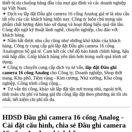
thiết bị ưa chuộng hàng đầu của mọi gia đình và các doanh nghiệp
tại Việt Nam.
✴
Dịch vụ lắp đặt Đầu ghi camera 16 cổng Analog giá rẻ là nhu cầu
tất yếu của các khách hàng hiện nay. Công ty luôn chú trọng sản
phẩm chất lượng đảm bảo sử dụng và hoạt động hiệu quả dài lâu.
Cùng đội ngũ kỹ thuật lành nghề, chuyên nghiệp, chu đáo với
khách hàng.
✴
Nắm bắt được nhu cầu cũng như những khó khăn của khách
hàng, Công ty cung cấp gói lắp đặt Đầu ghi camera 16 cổng
Analogtrọn bộ giá rẻ. Cam kết các chế độ bảo hành chính hãng, hậu
mãi hấp dẫn. Giúp khách hàng yên tâm hơn trong suốt quá trình sử
dụng.
✴
Công ty chuyên cung cấp dịch vụ tư vấn,
lắp đặt Đầu ghi
camera 16 cổng Analog
cho Công ty, Doanh nghiệp, Shop thời
trang, Khu phố, Tiệm vàng - Kim cương, Nhà xưởng, Khu công
nghiệp, Công trình công cộng...
✴
Tư vấn thi công, khảo sát lắp đặt tận nơi trong nhà, ngoài trời,
tính toán chi phí và bảng giá thi công lắp đặt theo phương án tối ưu
nhất, tiết kiệm chi phí tối đa.
HDSD Đầu ghi camera 16 cổng Analog -
Cài đặt cấu hình, chia sẻ Đầu ghi camera