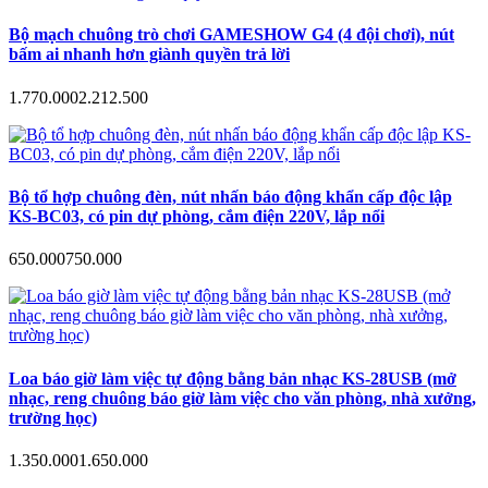
Bộ mạch chuông trò chơi GAMESHOW G4 (4 đội chơi), nút
bấm ai nhanh hơn giành quyền trả lời
1.770.000
2.212.500
Bộ tổ hợp chuông đèn, nút nhấn báo động khẩn cấp độc lập
KS-BC03, có pin dự phòng, cắm điện 220V, lắp nổi
650.000
750.000
Loa báo giờ làm việc tự động bằng bản nhạc KS-28USB (mở
nhạc, reng chuông báo giờ làm việc cho văn phòng, nhà xưởng,
trường học)
1.350.000
1.650.000