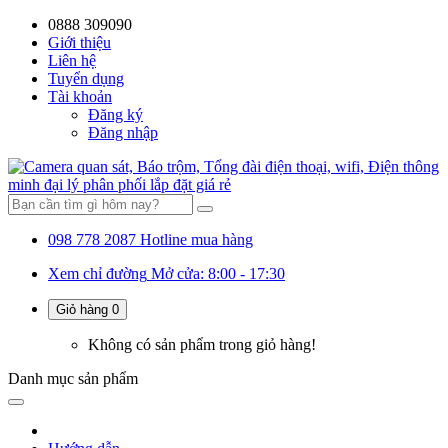
0888 309090
59%
20%
13%
18%
10%
28%
21%
52%
Giới thiệu
Liên hệ
OFF
OFF
OFF
OFF
OFF
OFF
OFF
Tuyển dụng
Tài khoản
Đăng ký
Đăng nhập
098 778 2087
Hotline mua hàng
Xem chỉ đường
Mở cửa: 8:00 - 17:30
Giỏ hàng
0
Không có sản phẩm trong giỏ hàng!
Danh mục
sản phẩm