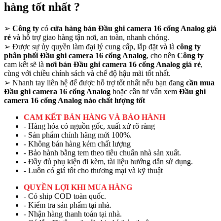
hàng tốt nhất ?
➢
Công ty
có
cửa hàng bán Đầu ghi camera 16 cổng Analog giá
rẻ
và hỗ trợ giao hàng tận nơi, an toàn, nhanh chóng.
➢
Được sự ủy quyền làm đại lý cung cấp, lắp đặt và là
công ty
phân phối Đầu ghi camera 16 cổng Analog
, cho nên
Công ty
cam kết sẽ là
nơi bán Đầu ghi camera 16 cổng Analog giá rẻ
,
cùng với chiều chính sách và chế độ hậu mãi tốt nhất.
➢
Nhanh tay liên hệ để được hỗ trợ tốt nhất nếu bạn đang
cần mua
Đầu ghi camera 16 cổng Analog
hoặc cần tư vấn xem
Đầu ghi
camera 16 cổng Analog nào chất lượng tốt
CAM KẾT BÁN HÀNG VÀ BẢO HÀNH
- Hàng hóa có nguồn gốc, xuất xứ rõ ràng
- Sản phẩm chính hãng mới 100%.
- Không bán hàng kém chất lượng
- Bảo hành bằng tem theo tiêu chuẩn nhà sản xuất.
- Đầy đủ phụ kiện đi kèm, tài liệu hướng dẫn sử dụng.
- Luôn có giá tốt cho thương mại và kỹ thuật
QUYỀN LỢI KHI MUA HÀNG
- Có ship COD toàn quốc.
- Kiểm tra sản phẩm tại nhà.
- Nhận hàng thanh toán tại nhà.