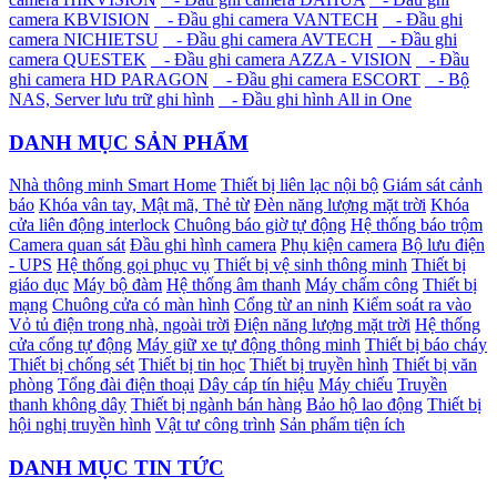
camera KBVISION
- Đầu ghi camera VANTECH
- Đầu ghi
camera NICHIETSU
- Đầu ghi camera AVTECH
- Đầu ghi
camera QUESTEK
- Đầu ghi camera AZZA - VISION
- Đầu
ghi camera HD PARAGON
- Đầu ghi camera ESCORT
- Bộ
NAS, Server lưu trữ ghi hình
- Đầu ghi hình All in One
DANH MỤC SẢN PHẨM
Nhà thông minh Smart Home
Thiết bị liên lạc nội bộ
Giám sát cảnh
báo
Khóa vân tay, Mật mã, Thẻ từ
Đèn năng lượng mặt trời
Khóa
cửa liên động interlock
Chuông báo giờ tự động
Hệ thống báo trộm
Camera quan sát
Đầu ghi hình camera
Phụ kiện camera
Bộ lưu điện
- UPS
Hệ thống gọi phục vụ
Thiết bị vệ sinh thông minh
Thiết bị
giáo dục
Máy bộ đàm
Hệ thống âm thanh
Máy chấm công
Thiết bị
mạng
Chuông cửa có màn hình
Cổng từ an ninh
Kiểm soát ra vào
Vỏ tủ điện trong nhà, ngoài trời
Điện năng lượng mặt trời
Hệ thống
cửa cổng tự động
Máy giữ xe tự động thông minh
Thiết bị báo cháy
Thiết bị chống sét
Thiết bị tin học
Thiết bị truyền hình
Thiết bị văn
phòng
Tổng đài điện thoại
Dây cáp tín hiệu
Máy chiếu
Truyền
thanh không dây
Thiết bị ngành bán hàng
Bảo hộ lao động
Thiết bị
hội nghị truyền hình
Vật tư công trình
Sản phẩm tiện ích
DANH MỤC TIN TỨC