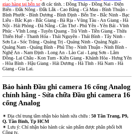
giao hàng tại bến xe
đi các tỉnh.
: Đồng Tháp - Đồng Nai - Điện
Biên - Đắk Nông - Đắk Lắk - Cao Bằng - Cà Mau - Bình Thuận -
Bình Phước - Bình Dương - Bình Định - Bến Tre - Bắc Ninh - Bạc
Liêu - Bắc Kạn - Bắc Giang - Bà Rịa - Vũng Tàu - An Giang - Hà
Nội - Hải Phòng - Đà Nẵng - Cần Thơ - Phú Yên - Yên Bái - Vĩnh
Phúc - Vĩnh Long - Tuyên Quang - Trà Vinh - Tiền Giang - Thừa
Thiên Huế - Thanh Hóa - Thái Nguyên - Thái Bình - Tây Ninh -
Sơn La - Sóc Trăng - Quảng Trị - Quảng Ninh - Quảng Ngãi -
Quảng Nam - Quảng Bình - Phú Thọ - Ninh Thuận - Ninh Bình -
Nghệ An - Nam Định - Long An - Lào Cai - Lạng Sơn - Lâm
Đồng- Lai Châu - Kon Tum - Kiên Giang - Khánh Hòa - Hưng Yên
- Hòa Bình - Hậu Giang - Hải Dương - Hà Tĩnh - Hà Nam - Hà
Giang - Gia Lai.
Bảo hành Đầu ghi camera 16 cổng Analog
chính hãng - Sửa chữa Đầu ghi camera 16
cổng Analog
✴
Địa chỉ trung tâm nhận bảo hành sửa chữa :
50 Tân Trang, P9,
Q. Tân Bình, Tp HCM
✴
Lưu ý:
Chỉ nhận bảo hành các sản phẩm được phân phối bởi
Công ty.