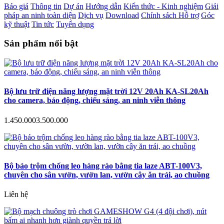
Báo giá
Thông tin
Dự án
Hướng dẫn
Kiến thức - Kinh nghiệm
Giải
pháp an ninh toàn diện
Dịch vụ
Download
Chính sách Hỗ trợ
Góc
kỹ thuật
Tin tức
Tuyển dụng
Sản phẩm nổi bật
Bộ lưu trữ điện năng lượng mặt trời 12V 20Ah KA-SL20Ah
cho camera, báo động, chiếu sáng, an ninh viễn thông
1.450.000
3.500.000
Bộ báo trộm chống leo hàng rào bằng tia laze ABT-100V3,
chuyên cho sân vườn, vườn lan, vườn cây ăn trái, ao chuồng
Liên hệ