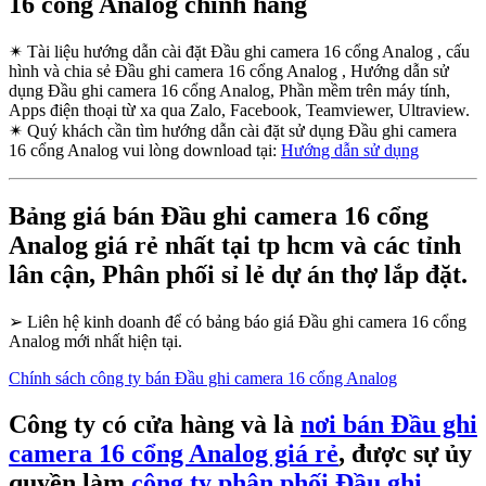
16 cổng Analog chính hãng
✴
Tài liệu hướng dẫn cài đặt Đầu ghi camera 16 cổng Analog , cấu
hình và chia sẻ Đầu ghi camera 16 cổng Analog , Hướng dẫn sử
dụng Đầu ghi camera 16 cổng Analog, Phần mềm trên máy tính,
Apps điện thoại từ xa qua Zalo, Facebook, Teamviewer, Ultraview.
✴
Quý khách cần tìm hướng dẫn cài đặt sử dụng Đầu ghi camera
16 cổng Analog vui lòng download tại:
Hướng dẫn sử dụng
Bảng giá bán Đầu ghi camera 16 cổng
Analog giá rẻ nhất tại tp hcm và các tỉnh
lân cận, Phân phối sỉ lẻ dự án thợ lắp đặt.
➢
Liên hệ kinh doanh để có bảng báo giá Đầu ghi camera 16 cổng
Analog mới nhất hiện tại.
Chính sách công ty bán Đầu ghi camera 16 cổng Analog
Công ty có cửa hàng và là
nơi bán Đầu ghi
camera 16 cổng Analog giá rẻ
, được sự ủy
quyền làm
công ty phân phối Đầu ghi