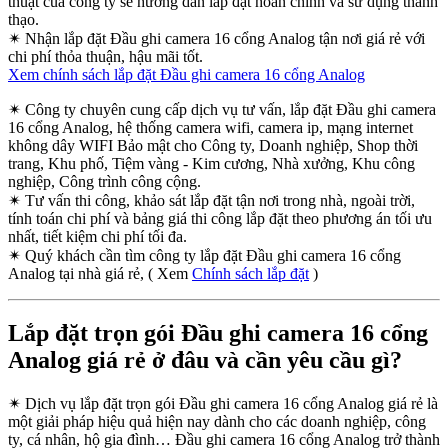
thuật của công ty sẽ hướng dẫn lắp đặt hoàn chỉnh và sử dụng thành
thạo.
✴
Nhận lắp đặt Đầu ghi camera 16 cổng Analog tận nơi giá rẻ với
chi phí thỏa thuận, hậu mãi tốt.
Xem chính sách lắp đặt Đầu ghi camera 16 cổng Analog
✴
Công ty chuyên cung cấp dịch vụ tư vấn, lắp đặt Đầu ghi camera
16 cổng Analog, hệ thống camera wifi, camera ip, mạng internet
không dây WIFI Bảo mật cho Công ty, Doanh nghiệp, Shop thời
trang, Khu phố, Tiệm vàng - Kim cương, Nhà xưởng, Khu công
nghiệp, Công trình công cộng.
✴
Tư vấn thi công, khảo sát lắp đặt tận nơi trong nhà, ngoài trời,
tính toán chi phí và bảng giá thi công lắp đặt theo phương án tối ưu
nhất, tiết kiệm chi phí tối đa.
✴
Quý khách cần tìm công ty lắp đặt Đầu ghi camera 16 cổng
Analog tại nhà giá rẻ, ( Xem
Chính sách lắp đặt
)
Lắp đặt trọn gói Đầu ghi camera 16 cổng
Analog giá rẻ ở đâu và cần yêu cầu gì?
✴
Dịch vụ lắp đặt trọn gói Đầu ghi camera 16 cổng Analog giá rẻ là
một giải pháp hiệu quả hiện nay dành cho các doanh nghiệp, công
ty, cá nhân, hộ gia đình… Đầu ghi camera 16 cổng Analog trở thành