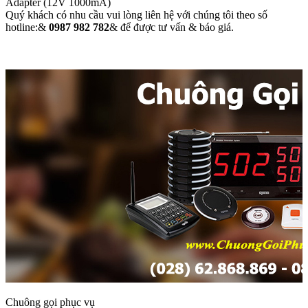
Adapter (12V 1000mA)
Quý khách có nhu cầu vui lòng liên hệ với chúng tôi theo số
hotline:&
0987 982 782
& để được tư vấn & báo giá.
Chuông gọi phục vụ