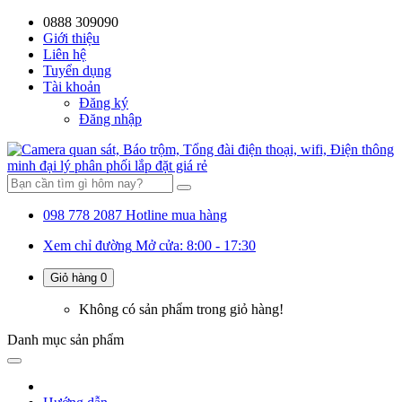
0888 309090
59%
20%
13%
18%
10%
28%
21%
37%
Giới thiệu
Liên hệ
OFF
OFF
OFF
OFF
OFF
OFF
OFF
Tuyển dụng
Tài khoản
Đăng ký
Đăng nhập
098 778 2087
Hotline mua hàng
Xem chỉ đường
Mở cửa: 8:00 - 17:30
Giỏ hàng
0
Không có sản phẩm trong giỏ hàng!
Danh mục
sản phẩm