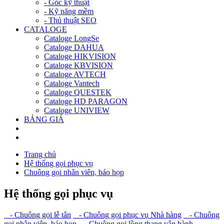
- Góc kỹ thuật
- Kỹ năng mềm
- Thủ thuật SEO
CATALOGE
Cataloge LongSe
Cataloge DAHUA
Cataloge HIKVISION
Cataloge KBVISION
Cataloge AVTECH
Cataloge Vantech
Cataloge QUESTEK
Cataloge HD PARAGON
Cataloge UNIVIEW
BẢNG GIÁ
Trang chủ
Hệ thống gọi phục vụ
Chuông gọi nhân viên, báo họp
Hệ thống gọi phục vụ
- Chuông gọi lễ tân
- Chuông gọi phục vụ Nhà hàng
- Chuông
gọi nhân viên, báo họp
- Chuông gọi lồng thang vận hành
-