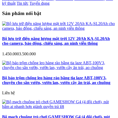
kỹ thuật
Tin tức
Tuyển dụng
Sản phẩm nổi bật
Bộ lưu trữ điện năng lượng mặt trời 12V 20Ah KA-SL20Ah
cho camera, báo động, chiếu sáng, an ninh viễn thông
1.450.000
3.500.000
Bộ báo trộm chống leo hàng rào bằng tia laze ABT-100V3,
chuyên cho sân vườn, vườn lan, vườn cây ăn trái, ao chuồng
Liên hệ
Bộ mạch chuông trò chơi GAMESHOW G4 (4 đội chơi), nút