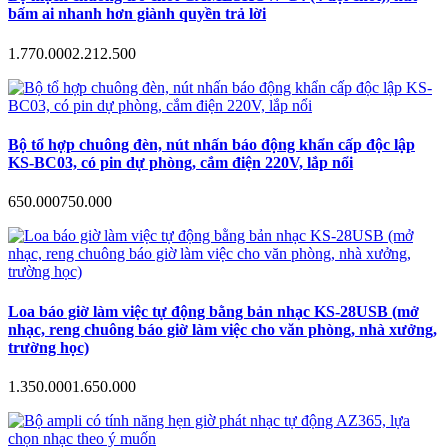
bấm ai nhanh hơn giành quyền trả lời
1.770.000
2.212.500
Bộ tổ hợp chuông đèn, nút nhấn báo động khẩn cấp độc lập
KS-BC03, có pin dự phòng, cắm điện 220V, lắp nổi
650.000
750.000
Loa báo giờ làm việc tự động bằng bản nhạc KS-28USB (mở
nhạc, reng chuông báo giờ làm việc cho văn phòng, nhà xưởng,
trường học)
1.350.000
1.650.000