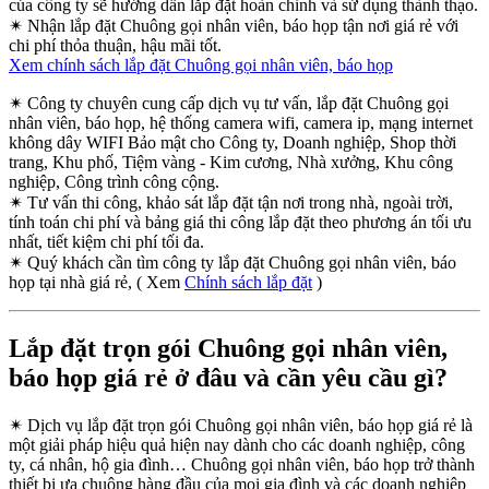
của công ty sẽ hướng dẫn lắp đặt hoàn chỉnh và sử dụng thành thạo.
✴
Nhận lắp đặt Chuông gọi nhân viên, báo họp tận nơi giá rẻ với
chi phí thỏa thuận, hậu mãi tốt.
Xem chính sách lắp đặt Chuông gọi nhân viên, báo họp
✴
Công ty chuyên cung cấp dịch vụ tư vấn, lắp đặt Chuông gọi
nhân viên, báo họp, hệ thống camera wifi, camera ip, mạng internet
không dây WIFI Bảo mật cho Công ty, Doanh nghiệp, Shop thời
trang, Khu phố, Tiệm vàng - Kim cương, Nhà xưởng, Khu công
nghiệp, Công trình công cộng.
✴
Tư vấn thi công, khảo sát lắp đặt tận nơi trong nhà, ngoài trời,
tính toán chi phí và bảng giá thi công lắp đặt theo phương án tối ưu
nhất, tiết kiệm chi phí tối đa.
✴
Quý khách cần tìm công ty lắp đặt Chuông gọi nhân viên, báo
họp tại nhà giá rẻ, ( Xem
Chính sách lắp đặt
)
Lắp đặt trọn gói Chuông gọi nhân viên,
báo họp giá rẻ ở đâu và cần yêu cầu gì?
✴
Dịch vụ lắp đặt trọn gói Chuông gọi nhân viên, báo họp giá rẻ là
một giải pháp hiệu quả hiện nay dành cho các doanh nghiệp, công
ty, cá nhân, hộ gia đình… Chuông gọi nhân viên, báo họp trở thành
thiết bị ưa chuộng hàng đầu của mọi gia đình và các doanh nghiệp