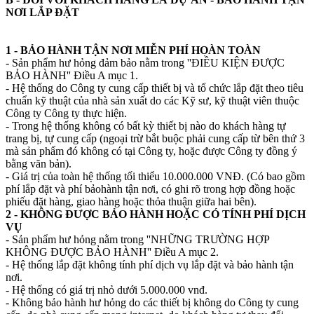
NƠI LẮP ĐẶT
1 - BẢO HÀNH TẬN NƠI MIỄN PHÍ HOÀN TOÀN
- Sản phẩm hư hỏng đảm bảo nằm trong ''ĐIỀU KIỆN ĐƯỢC
BẢO HÀNH'' Điều A mục 1.
- Hệ thống do Công ty cung cấp thiết bị và tổ chức lắp đặt theo tiêu
chuẩn kỹ thuật của nhà sản xuất do các Kỹ sư, kỹ thuật viên thuộc
Công ty Công ty thực hiện.
- Trong hệ thống không có bất kỳ thiết bị nào do khách hàng tự
trang bị, tự cung cấp (ngoại trừ bắt buộc phải cung cấp từ bên thứ 3
mà sản phẩm đó không có tại Công ty, hoặc được Công ty đồng ý
bằng văn bản).
- Giá trị của toàn hệ thống tối thiểu 10.000.000 VNĐ. (Có bao gồm
phí lắp đặt và phí bảohành tận nơi, có ghi rõ trong hợp đồng hoặc
phiếu đặt hàng, giao hàng hoặc thỏa thuận giữa hai bên).
2 - KHÔNG ĐƯỢC BẢO HÀNH HOẶC CÓ TÍNH PHÍ DỊCH
VỤ
- Sản phẩm hư hỏng nằm trong ''NHỮNG TRƯỜNG HỢP
KHÔNG ĐƯỢC BẢO HÀNH'' Điều A mục 2.
- Hệ thống lắp đặt không tính phí dịch vụ lắp đặt và bảo hành tận
nơi.
- Hệ thống có giá trị nhỏ dưới 5.000.000 vnđ.
- Không bảo hành hư hỏng do các thiết bị không do Công ty cung