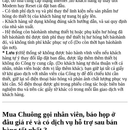
cấp, do nhà cung cấp mạng internet ,do khách hàng tự thay đổi
Modem hay Reset cài đặt ban đầu.
- Có tính phí dịch vụ và phí thay thế linh kiện nếu sản phẩm hư
hỏng do thiết bị của khách hàng tự trang bị gây lên.
- Khách hàng sử dụng không đúng sách hướng dẫn, và sai quy định
của nhà sản xuất.
- Hệ thống còn bảohành nhưng thiết bị hoặc phụ kiện hư hỏng đã
hết bảohành thì được tính phí thay thế thiết bị hư hỏng hết bảohành
đó, và không tính phí khắc phục sự cố (Do còn thời hạn bảohành
tận nơi).
* Lưu ý:
Hệ thống sẽ không được bảo hành vĩnh viễn nếu khách
hàng tự ý thay đổi lắp đặt ban đầu, được lắp thêm thêm thiết bị
không do Công ty cung cấp. (Do khách hàng tự thỏa thuận với cá
nhân, nhân viên hoặc đơn vị lắp thêm khác). bạn giữ lại tất cả giấy
tờ khi giao dịch với nhân viên của Công ty để đối chiếu khi cần
thiết, giữ lại số điện thoại báo hỏng và phản ánh chất lượng phục vụ
khi cần. Số điện thoại được ghi trong phiếu công tác hoặc biên bản
nghiệm thu và trên các giấy tờ khác có trong mỗi lần giao dịch với
khách hàng.
Mua Chuông gọi nhân viên, báo họp ở
đâu giá rẻ và có dịch vụ hỗ trợ sau bán
hàng tốt nhất ?