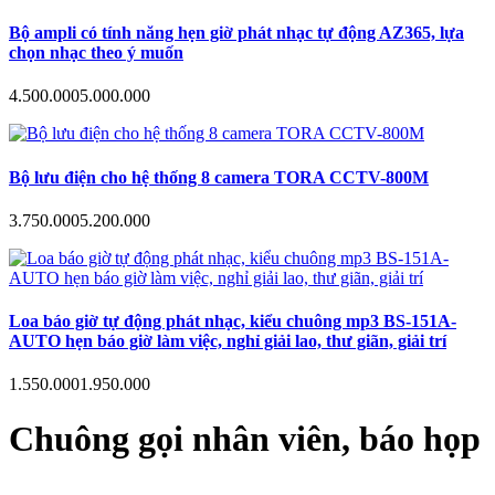
Bộ ampli có tính năng hẹn giờ phát nhạc tự động AZ365, lựa
chọn nhạc theo ý muốn
4.500.000
5.000.000
Bộ lưu điện cho hệ thống 8 camera TORA CCTV-800M
3.750.000
5.200.000
Loa báo giờ tự động phát nhạc, kiểu chuông mp3 BS-151A-
AUTO hẹn báo giờ làm việc, nghỉ giải lao, thư giãn, giải trí
1.550.000
1.950.000
Chuông gọi nhân viên, báo họp