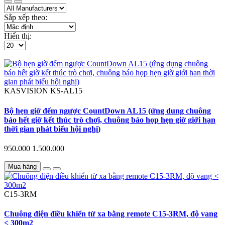
Sắp xếp theo:
Hiển thị:
KASVISION
KS-AL15
Bộ hẹn giờ đếm ngược CountDown AL15 (ứng dụng chuông
báo hết giờ kết thúc trò chơi, chuông báo họp hẹn giờ giới hạn
thời gian phát biểu hội nghị)
950.000
1.500.000
Mua hàng
C15-3RM
Chuông điện điều khiển từ xa bằng remote C15-3RM, độ vang
< 300m2