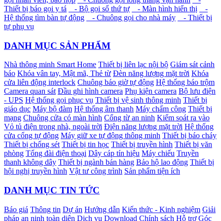
Thiết bị báo gọi y tá
- Bộ gọi số thứ tự
- Màn hình hiển thị
-
Hệ thống tìm bàn tự động
- Chuông gọi cho nhà máy
- Thiết bị
tự phụ vụ
DANH MỤC SẢN PHẨM
Nhà thông minh Smart Home
Thiết bị liên lạc nội bộ
Giám sát cảnh
báo
Khóa vân tay, Mật mã, Thẻ từ
Đèn năng lượng mặt trời
Khóa
cửa liên động interlock
Chuông báo giờ tự động
Hệ thống báo trộm
Camera quan sát
Đầu ghi hình camera
Phụ kiện camera
Bộ lưu điện
- UPS
Hệ thống gọi phục vụ
Thiết bị vệ sinh thông minh
Thiết bị
giáo dục
Máy bộ đàm
Hệ thống âm thanh
Máy chấm công
Thiết bị
mạng
Chuông cửa có màn hình
Cổng từ an ninh
Kiểm soát ra vào
Vỏ tủ điện trong nhà, ngoài trời
Điện năng lượng mặt trời
Hệ thống
cửa cổng tự động
Máy giữ xe tự động thông minh
Thiết bị báo cháy
Thiết bị chống sét
Thiết bị tin học
Thiết bị truyền hình
Thiết bị văn
phòng
Tổng đài điện thoại
Dây cáp tín hiệu
Máy chiếu
Truyền
thanh không dây
Thiết bị ngành bán hàng
Bảo hộ lao động
Thiết bị
hội nghị truyền hình
Vật tư công trình
Sản phẩm tiện ích
DANH MỤC TIN TỨC
Báo giá
Thông tin
Dự án
Hướng dẫn
Kiến thức - Kinh nghiệm
Giải
pháp an ninh toàn diện
Dịch vụ
Download
Chính sách Hỗ trợ
Góc