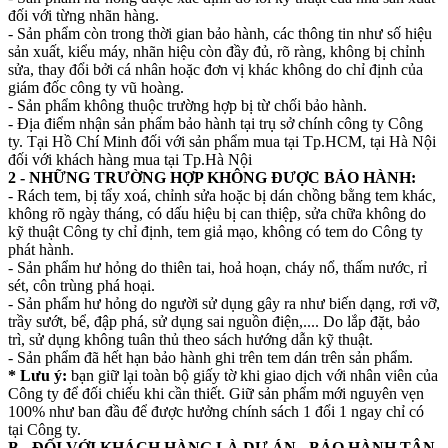
đối với từng nhãn hàng.
- Sản phẩm còn trong thời gian bảo hành, các thông tin như số hiệu
sản xuất, kiểu máy, nhãn hiệu còn đầy đủ, rõ ràng, không bị chỉnh
sửa, thay đổi bởi cá nhân hoặc đơn vị khác không do chỉ định của
giám đốc công ty vũ hoàng.
- Sản phẩm không thuộc trường hợp bị từ chối bảo hành.
- Địa điểm nhận sản phẩm bảo hành tại trụ sở chính công ty Công
ty. Tại Hồ Chí Minh đối với sản phẩm mua tại Tp.HCM, tại Hà Nội
đối với khách hàng mua tại Tp.Hà Nội
2 - NHỮNG TRƯỜNG HỢP KHÔNG ĐƯỢC BẢO HÀNH:
- Rách tem, bị tẩy xoá, chỉnh sửa hoặc bị dán chồng bằng tem khác,
không rõ ngày tháng, có dấu hiệu bị can thiệp, sửa chữa không do
kỹ thuật Công ty chỉ định, tem giả mạo, không có tem do Công ty
phát hành.
- Sản phẩm hư hỏng do thiên tai, hoả hoạn, cháy nổ, thấm nước, rỉ
sét, côn trùng phá hoại.
- Sản phẩm hư hỏng do người sử dụng gây ra như biến dạng, rơi vỡ,
trầy sướt, bể, đập phá, sử dụng sai nguồn điện,.... Do lắp đặt, bảo
trì, sử dụng không tuân thủ theo sách hướng dẫn kỹ thuật.
- Sản phẩm đã hết hạn bảo hành ghi trên tem dán trên sản phẩm.
* Lưu ý:
bạn giữ lại toàn bộ giấy tờ khi giao dịch với nhân viên của
Công ty để đối chiếu khi cần thiết. Giữ sản phẩm mới nguyên vẹn
100% như ban đầu để được hưởng chính sách 1 đổi 1 ngay chỉ có
tại Công ty.
B - ĐỐI VỚI KHÁCH HÀNG LÀ DỰ ÁN - BẢO HÀNH TẬN