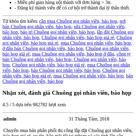
- Miễn phí giao hàng nội thành với đơn hàng > 3tr.
- Đăng ký thành viên để có cơ hội trở thành đại lý thân thiết.
Từ khóa tìm kiếm:
cần mua Chuông gọi nhân viên, báo họp
,
nơi
bán Chuông gọi nhân viên, báo họp
,
sửa Chuông gọi nhân viên,
báo họp
,
bảo trì Chuông gọi nhân viên, báo họp
,
lắp đặt Chuông gọi
nhân viên, báo họp
,
Chuông gọi nhân viên, báo họp giá rẻ
,
Chuông
gọi nhân viên, báo họp giá rẻ
,
mua Chuông gọi nhân viên, báo họp,
ở đâu bán Chuông gọi nhân viên, báo họp
,
Chuông gọi nhân viên,
báo họp giá rẻ
,
mua Chuông gọi nhân viên, báo họp ở đâu
,
công ty
bán Chuông gọi nhân viên, báo họp,
Chuông gọi nhân viên, báo
họp
,
Chuông gọi nhân viên, báo họp giá rẻ
,
mua Chuông gọi nhân
viên, báo họp
,
bán Chuông gọi nhân viên, báo họp
,
Chuông gọi
nhân viên, báo họp giá rẻ
,
mua Chuông gọi nhân viên, báo họp
,
bán
Chuông gọi nhân viên, báo họp
Nhận xét, đánh giá Chuông gọi nhân viên, báo họp
4.5
/
5
dựa trên
982782
lượt xem
admin
31 Tháng Tám, 2018
Chuyên mua bán phân phối thi công lắp đặt Chuông gọi nhân viên,
báo họp giá rẻ, uy tín, hậu mãi tốt tại tphcm và các tỉnh lân cận