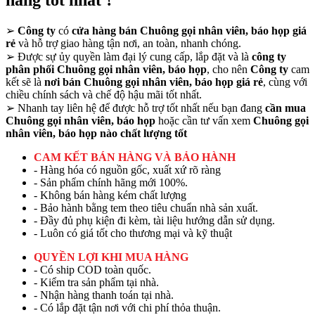
➢
Công ty
có
cửa hàng bán Chuông gọi nhân viên, báo họp giá
rẻ
và hỗ trợ giao hàng tận nơi, an toàn, nhanh chóng.
➢
Được sự ủy quyền làm đại lý cung cấp, lắp đặt và là
công ty
phân phối Chuông gọi nhân viên, báo họp
, cho nên
Công ty
cam
kết sẽ là
nơi bán Chuông gọi nhân viên, báo họp giá rẻ
, cùng với
chiều chính sách và chế độ hậu mãi tốt nhất.
➢
Nhanh tay liên hệ để được hỗ trợ tốt nhất nếu bạn đang
cần mua
Chuông gọi nhân viên, báo họp
hoặc cần tư vấn xem
Chuông gọi
nhân viên, báo họp nào chất lượng tốt
CAM KẾT BÁN HÀNG VÀ BẢO HÀNH
- Hàng hóa có nguồn gốc, xuất xứ rõ ràng
- Sản phẩm chính hãng mới 100%.
- Không bán hàng kém chất lượng
- Bảo hành bằng tem theo tiêu chuẩn nhà sản xuất.
- Đầy đủ phụ kiện đi kèm, tài liệu hướng dẫn sử dụng.
- Luôn có giá tốt cho thương mại và kỹ thuật
QUYỀN LỢI KHI MUA HÀNG
- Có ship COD toàn quốc.
- Kiểm tra sản phẩm tại nhà.
- Nhận hàng thanh toán tại nhà.
- Có lắp đặt tận nơi với chi phí thỏa thuận.