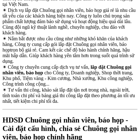
tại Việt Nam.
✴
Dịch vụ lắp đặt Chuông gọi nhân viên, báo họp giá rẻ là nhu cầu
tất yếu của các khách hàng hiện nay. Công ty luôn chú trọng sản
phẩm chất lượng đảm bảo sử dụng và hoạt động hiệu quả dài lâu.
Cùng đội ngũ kỹ thuật lành nghề, chuyên nghiệp, chu đáo với
khách hàng.
✴
Nắm bắt được nhu cầu cũng như những khó khăn của khách
hàng, Công ty cung cấp gói lắp đặt Chuông gọi nhân viên, báo
họptrọn bộ giá rẻ. Cam kết các chế độ bảo hành chính hãng, hậu
mãi hấp dẫn. Giúp khách hàng yên tâm hơn trong suốt quá trình sử
dụng.
✴
Công ty chuyên cung cấp dịch vụ tư vấn,
lắp đặt Chuông gọi
nhân viên, báo họp
cho Công ty, Doanh nghiệp, Shop thời trang,
Khu phố, Tiệm vàng - Kim cương, Nhà xưởng, Khu công nghiệp,
Công trình công cộng...
✴
Tư vấn thi công, khảo sát lắp đặt tận nơi trong nhà, ngoài trời,
tính toán chi phí và bảng giá thi công lắp đặt theo phương án tối ưu
nhất, tiết kiệm chi phí tối đa.
HDSD Chuông gọi nhân viên, báo họp -
Cài đặt cấu hình, chia sẻ Chuông gọi nhân
viên, báo họp chính hãng