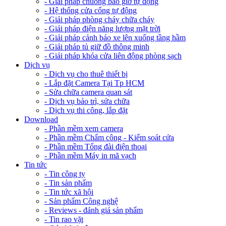
- Giải pháp chuông báo giờ tự động
- Hệ thống cửa cổng tự động
- Giải pháp phòng cháy chữa cháy
- Giải pháp điện năng lượng mặt trời
- Giải pháp cảnh báo xe lên xuống tầng hầm
- Giải pháp tủ giữ đồ thông minh
- Giải pháp khóa cửa liên động phòng sạch
Dịch vụ
- Dịch vụ cho thuê thiết bị
- Lắp đặt Camera Tại Tp HCM
- Sửa chữa camera quan sát
- Dịch vụ bảo trì, sửa chữa
- Dịch vụ thi công, lắp đặt
Download
- Phần mềm xem camera
- Phần mềm Chấm công - Kiểm soát cửa
- Phần mềm Tổng đài điện thoại
- Phần mềm Máy in mã vạch
Tin tức
- Tin công ty
- Tin sản phẩm
- Tin tức xã hội
- Sản phẩm Công nghệ
- Reviews - đánh giá sản phẩm
- Tin rao vặt