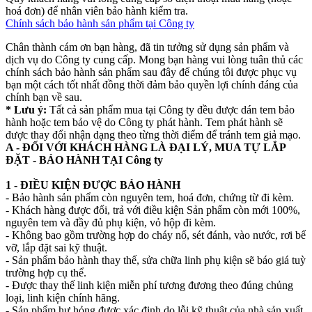
hoá đơn) để nhân viên bảo hành kiểm tra.
Chính sách bảo hành sản phẩm tại Công ty
Chân thành cám ơn bạn hàng, đã tin tưởng sử dụng sản phẩm và
dịch vụ do Công ty cung cấp. Mong bạn hàng vui lòng tuân thủ các
chính sách bảo hành sản phẩm sau đây để chúng tôi được phục vụ
bạn một cách tốt nhất đồng thời đảm bảo quyền lợi chính đáng của
chính bạn về sau.
* Lưu ý:
Tất cả sản phẩm mua tại Công ty đều được dán tem bảo
hành hoặc tem bảo vệ do Công ty phát hành. Tem phát hành sẽ
được thay đổi nhận dạng theo từng thời điểm để tránh tem giả mạo.
A - ĐỐI VỚI KHÁCH HÀNG LÀ ĐẠI LÝ, MUA TỰ LẮP
ĐẶT - BẢO HÀNH TẠI Công ty
1 - ĐIỀU KIỆN ĐƯỢC BẢO HÀNH
- Bảo hành sản phẩm còn nguyên tem, hoá đơn, chứng từ đi kèm.
- Khách hàng được đổi, trả với điều kiện Sản phẩm còn mới 100%,
nguyên tem và đầy đủ phụ kiện, vỏ hộp đi kèm.
- Không bao gồm trường hợp do cháy nổ, sét đánh, vào nước, rơi bể
vỡ, lắp đặt sai kỹ thuật.
- Sản phẩm bảo hành thay thế, sửa chữa linh phụ kiện sẽ báo giá tuỳ
trường hợp cụ thể.
- Được thay thế linh kiện miễn phí tương đương theo đúng chủng
loại, linh kiện chính hãng.
- Sản phẩm hư hỏng được xác định do lỗi kỹ thuật của nhà sản xuất