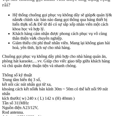
rãi?
Hệ thống chuông gọi phục vụ không dây sẽ giúp& quản lý&
nắm& chính xác bàn nào đang gọi thông qua bảng thiết bị
hiển thị& số.& Để từ đó có sự sắp xếp nhân viên một cách
khoa học và hợp lý.
Khách hàng cảm nhận được phong cách phục vụ vô cùng
thân thiện và& chuyên nghiệp.
Giảm thiểu chi phí thuê nhân viên. Mang lại không gian hài
hoà, yên tĩnh, lịch sự cho nhà hàng.
Chuông gọi phục vụ không dây phù hợp cho nhà hàng quán ăn,
phòng hát karaoke,…vv. Giúp cho viêc giao tiếp giữa khách hàng
và chủ quán được thuận tiện và nhanh chóng.
Thông số kỹ thuật
Trung tâm hiển thị 3 số,
kết nối các nút nhấn gọi từ xa,
khoảng cách kết nối& bán kính 30m ~ 50m có thể kết nối 99 nút
nhấn
kích thước( w) 240 x ( L) 142 x (H) 40mm )
Tần số 311MHz
Nguồn điện A23/12V,
Rod antenna.