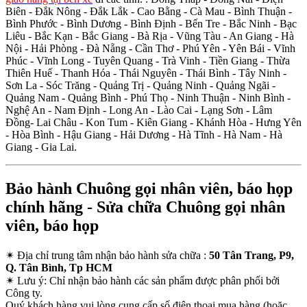
Biên - Đắk Nông - Đắk Lắk - Cao Bằng - Cà Mau - Bình Thuận -
Bình Phước - Bình Dương - Bình Định - Bến Tre - Bắc Ninh - Bạc
Liêu - Bắc Kạn - Bắc Giang - Bà Rịa - Vũng Tàu - An Giang - Hà
Nội - Hải Phòng - Đà Nẵng - Cần Thơ - Phú Yên - Yên Bái - Vĩnh
Phúc - Vĩnh Long - Tuyên Quang - Trà Vinh - Tiền Giang - Thừa
Thiên Huế - Thanh Hóa - Thái Nguyên - Thái Bình - Tây Ninh -
Sơn La - Sóc Trăng - Quảng Trị - Quảng Ninh - Quảng Ngãi -
Quảng Nam - Quảng Bình - Phú Thọ - Ninh Thuận - Ninh Bình -
Nghệ An - Nam Định - Long An - Lào Cai - Lạng Sơn - Lâm
Đồng- Lai Châu - Kon Tum - Kiên Giang - Khánh Hòa - Hưng Yên
- Hòa Bình - Hậu Giang - Hải Dương - Hà Tĩnh - Hà Nam - Hà
Giang - Gia Lai.
Bảo hành Chuông gọi nhân viên, báo họp
chính hãng - Sửa chữa Chuông gọi nhân
viên, báo họp
✴
Địa chỉ trung tâm nhận bảo hành sửa chữa :
50 Tân Trang, P9,
Q. Tân Bình, Tp HCM
✴
Lưu ý:
Chỉ nhận bảo hành các sản phẩm được phân phối bởi
Công ty.
Quý khách hàng vui lòng cung cấp số điện thoại mua hàng (hoặc