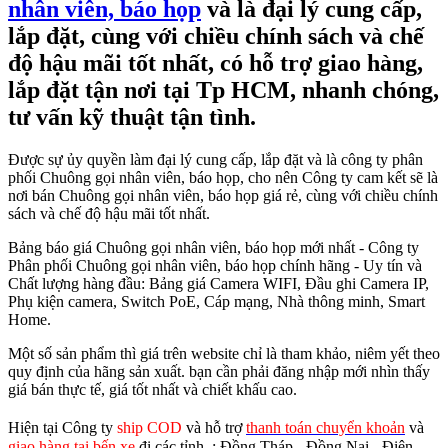
nhân viên, báo họp
và là đại lý cung cấp,
lắp đặt, cùng với chiều chính sách và chế
độ hậu mãi tốt nhất, có hỗ trợ giao hàng,
lắp đặt tận nơi tại Tp HCM, nhanh chóng,
tư vấn kỹ thuật tận tình.
Được sự ủy quyền làm đại lý cung cấp, lắp đặt và là công ty phân
phối Chuông gọi nhân viên, báo họp, cho nên Công ty cam kết sẽ là
nơi bán Chuông gọi nhân viên, báo họp giá rẻ, cùng với chiều chính
sách và chế độ hậu mãi tốt nhất.
Bảng báo giá Chuông gọi nhân viên, báo họp mới nhất - Công ty
Phân phối Chuông gọi nhân viên, báo họp chính hãng - Uy tín và
Chất lượng hàng đầu: Bảng giá Camera WIFI, Đầu ghi Camera IP,
Phụ kiện camera, Switch PoE, Cáp mạng, Nhà thông minh, Smart
Home.
Một số sản phẩm thì giá trên website chỉ là tham khảo, niêm yết theo
quy định của hãng sản xuất. bạn cần phải đăng nhập mới nhìn thấy
giá bán thực tế, giá tốt nhất và chiết khấu cao.
Hiện tại Công ty
ship COD
và hỗ trợ
thanh toán chuyển khoản
và
giao hàng tại bến xe
đi các tỉnh.
: Đồng Tháp - Đồng Nai - Điện