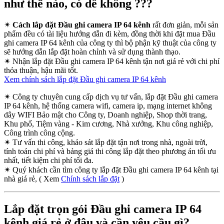
như thế nào, có dễ không ???
✴
Cách lắp đặt Đầu ghi camera IP 64 kênh
rất đơn giản, mỗi sản
phẩm đều có tài liệu hướng dẫn đi kèm, đồng thời khi đặt mua Đầu
ghi camera IP 64 kênh của công ty thì bộ phận kỹ thuật của công ty
sẽ hướng dẫn lắp đặt hoàn chỉnh và sử dụng thành thạo.
✴
Nhận lắp đặt Đầu ghi camera IP 64 kênh tận nơi giá rẻ với chi phí
thỏa thuận, hậu mãi tốt.
Xem chính sách lắp đặt Đầu ghi camera IP 64 kênh
✴
Công ty chuyên cung cấp dịch vụ tư vấn, lắp đặt Đầu ghi camera
IP 64 kênh, hệ thống camera wifi, camera ip, mạng internet không
dây WIFI Bảo mật cho Công ty, Doanh nghiệp, Shop thời trang,
Khu phố, Tiệm vàng - Kim cương, Nhà xưởng, Khu công nghiệp,
Công trình công cộng.
✴
Tư vấn thi công, khảo sát lắp đặt tận nơi trong nhà, ngoài trời,
tính toán chi phí và bảng giá thi công lắp đặt theo phương án tối ưu
nhất, tiết kiệm chi phí tối đa.
✴
Quý khách cần tìm công ty lắp đặt Đầu ghi camera IP 64 kênh tại
nhà giá rẻ, ( Xem
Chính sách lắp đặt
)
Lắp đặt trọn gói Đầu ghi camera IP 64
kênh giá rẻ ở đâu và cần yêu cầu gì?