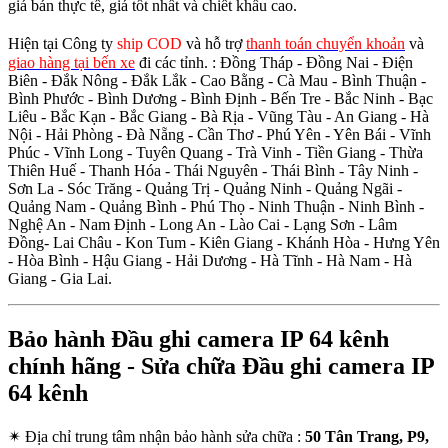
giá bán thực tế, giá tốt nhất và chiết khấu cao.
Hiện tại Công ty
ship COD
và hỗ trợ
thanh toán chuyển khoản
và
giao hàng tại bến xe
đi các tỉnh.
: Đồng Tháp - Đồng Nai - Điện
Biên - Đắk Nông - Đắk Lắk - Cao Bằng - Cà Mau - Bình Thuận -
Bình Phước - Bình Dương - Bình Định - Bến Tre - Bắc Ninh - Bạc
Liêu - Bắc Kạn - Bắc Giang - Bà Rịa - Vũng Tàu - An Giang - Hà
Nội - Hải Phòng - Đà Nẵng - Cần Thơ - Phú Yên - Yên Bái - Vĩnh
Phúc - Vĩnh Long - Tuyên Quang - Trà Vinh - Tiền Giang - Thừa
Thiên Huế - Thanh Hóa - Thái Nguyên - Thái Bình - Tây Ninh -
Sơn La - Sóc Trăng - Quảng Trị - Quảng Ninh - Quảng Ngãi -
Quảng Nam - Quảng Bình - Phú Thọ - Ninh Thuận - Ninh Bình -
Nghệ An - Nam Định - Long An - Lào Cai - Lạng Sơn - Lâm
Đồng- Lai Châu - Kon Tum - Kiên Giang - Khánh Hòa - Hưng Yên
- Hòa Bình - Hậu Giang - Hải Dương - Hà Tĩnh - Hà Nam - Hà
Giang - Gia Lai.
Bảo hành Đầu ghi camera IP 64 kênh
chính hãng - Sửa chữa Đầu ghi camera IP
64 kênh
✴
Địa chỉ trung tâm nhận bảo hành sửa chữa :
50 Tân Trang, P9,