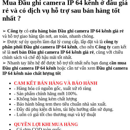
Mua Đầu ghi camera IP 64 kênh ở đâu giá
rẻ và có dịch vụ hỗ trợ sau bán hàng tốt
nhất ?
➢
Công ty
có
cửa hàng bán Đầu ghi camera IP 64 kênh giá rẻ
và hỗ trợ giao hàng tận nơi, an toàn, nhanh chóng.
➢
Được sự ủy quyền làm đại lý cung cấp, lắp đặt và là
công ty
phân phối Đầu ghi camera IP 64 kênh
, cho nên
Công ty
cam kết
sẽ là
nơi bán Đầu ghi camera IP 64 kênh giá rẻ
, cùng với chiều
chính sách và chế độ hậu mãi tốt nhất.
➢
Nhanh tay liên hệ để được hỗ trợ tốt nhất nếu bạn đang
cần mua
Đầu ghi camera IP 64 kênh
hoặc cần tư vấn xem
Đầu ghi camera
IP 64 kênh nào chất lượng tốt
CAM KẾT BÁN HÀNG VÀ BẢO HÀNH
- Hàng hóa có nguồn gốc, xuất xứ rõ ràng
- Sản phẩm chính hãng mới 100%.
- Không bán hàng kém chất lượng
- Bảo hành bằng tem theo tiêu chuẩn nhà sản xuất.
- Đầy đủ phụ kiện đi kèm, tài liệu hướng dẫn sử dụng.
- Luôn có giá tốt cho thương mại và kỹ thuật
QUYỀN LỢI KHI MUA HÀNG
- Có ship COD toàn quốc.