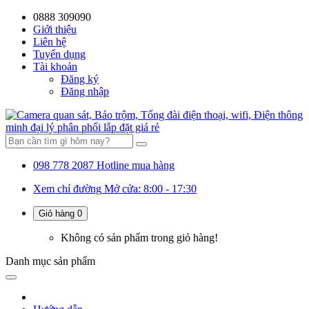
0888 309090
59%
20%
13%
18%
10%
28%
21%
Giới thiệu
Liên hệ
OFF
OFF
OFF
OFF
OFF
OFF
OFF
Tuyển dụng
Tài khoản
Đăng ký
Đăng nhập
098 778 2087
Hotline mua hàng
Xem chỉ đường
Mở cửa: 8:00 - 17:30
Giỏ hàng
0
Không có sản phẩm trong giỏ hàng!
Danh mục
sản phẩm