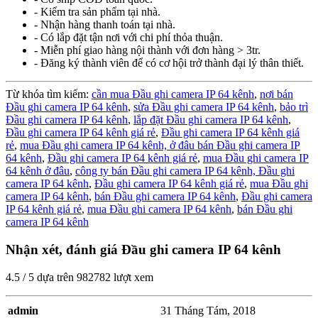
- Kiểm tra sản phẩm tại nhà.
- Nhận hàng thanh toán tại nhà.
- Có lắp đặt tận nơi với chi phí thỏa thuận.
- Miễn phí giao hàng nội thành với đơn hàng > 3tr.
- Đăng ký thành viên để có cơ hội trở thành đại lý thân thiết.
Từ khóa tìm kiếm:
cần mua Đầu ghi camera IP 64 kênh
,
nơi bán
Đầu ghi camera IP 64 kênh
,
sửa Đầu ghi camera IP 64 kênh
,
bảo trì
Đầu ghi camera IP 64 kênh
,
lắp đặt Đầu ghi camera IP 64 kênh
,
Đầu ghi camera IP 64 kênh giá rẻ
,
Đầu ghi camera IP 64 kênh giá
rẻ
,
mua Đầu ghi camera IP 64 kênh,
ở đâu bán Đầu ghi camera IP
64 kênh
,
Đầu ghi camera IP 64 kênh giá rẻ
,
mua Đầu ghi camera IP
64 kênh ở đâu
,
công ty bán Đầu ghi camera IP 64 kênh,
Đầu ghi
camera IP 64 kênh
,
Đầu ghi camera IP 64 kênh giá rẻ
,
mua Đầu ghi
camera IP 64 kênh
,
bán Đầu ghi camera IP 64 kênh
,
Đầu ghi camera
IP 64 kênh giá rẻ
,
mua Đầu ghi camera IP 64 kênh
,
bán Đầu ghi
camera IP 64 kênh
Nhận xét, đánh giá Đầu ghi camera IP 64 kênh
4.5
/
5
dựa trên
982782
lượt xem
admin
31 Tháng Tám, 2018