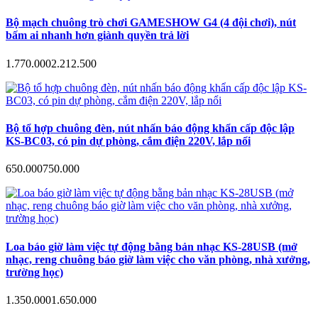
Bộ mạch chuông trò chơi GAMESHOW G4 (4 đội chơi), nút
bấm ai nhanh hơn giành quyền trả lời
1.770.000
2.212.500
Bộ tổ hợp chuông đèn, nút nhấn báo động khẩn cấp độc lập
KS-BC03, có pin dự phòng, cắm điện 220V, lắp nổi
650.000
750.000
Loa báo giờ làm việc tự động bằng bản nhạc KS-28USB (mở
nhạc, reng chuông báo giờ làm việc cho văn phòng, nhà xưởng,
trường học)
1.350.000
1.650.000