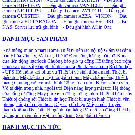
camera KBVISION
- Đầu ghi camera VANTECH
- Đầu ghi
camera NICHIETSU
- Đầu ghi camera AVTECH
- Đầu ghi
camera QUESTEK
- Đầu ghi camera AZZA - VISION
- Đầu
ghi camera HD PARAGON
- Đầu ghi camera ESCORT
- Bộ
NAS, Server lưu trữ ghi hình
- Đầu ghi hình All in One
DANH MỤC SẢN PHẨM
Nhà thông minh Smart Home
Thiết bị liên lạc nội bộ
Giám sát cảnh
báo
Khóa vân tay, Mật mã, Thẻ từ
Đèn năng lượng mặt trời
Khóa
cửa liên động interlock
Chuông báo giờ tự động
Hệ thống báo trộm
Camera quan sát
Đầu ghi hình camera
Phụ kiện camera
Bộ lưu điện
- UPS
Hệ thống gọi phục vụ
Thiết bị vệ sinh thông minh
Thiết bị
giáo dục
Máy bộ đàm
Hệ thống âm thanh
Máy chấm công
Thiết bị
mạng
Chuông cửa có màn hình
Cổng từ an ninh
Kiểm soát ra vào
Vỏ tủ điện trong nhà, ngoài trời
Điện năng lượng mặt trời
Hệ thống
cửa cổng tự động
Máy giữ xe tự động thông minh
Thiết bị báo cháy
Thiết bị chống sét
Thiết bị tin học
Thiết bị truyền hình
Thiết bị văn
phòng
Tổng đài điện thoại
Dây cáp tín hiệu
Máy chiếu
Truyền
thanh không dây
Thiết bị ngành bán hàng
Bảo hộ lao động
Thiết bị
hội nghị truyền hình
Vật tư công trình
Sản phẩm tiện ích
DANH MỤC TIN TỨC