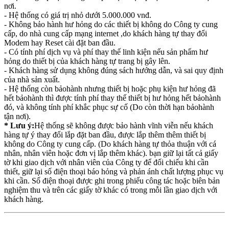
nơi.
- Hệ thống có giá trị nhỏ dưới 5.000.000 vnđ.
- Không bảo hành hư hỏng do các thiết bị không do Công ty cung
cấp, do nhà cung cấp mạng internet ,do khách hàng tự thay đổi
Modem hay Reset cài đặt ban đầu.
- Có tính phí dịch vụ và phí thay thế linh kiện nếu sản phẩm hư
hỏng do thiết bị của khách hàng tự trang bị gây lên.
- Khách hàng sử dụng không đúng sách hướng dẫn, và sai quy định
của nhà sản xuất.
- Hệ thống còn bảohành nhưng thiết bị hoặc phụ kiện hư hỏng đã
hết bảohành thì được tính phí thay thế thiết bị hư hỏng hết bảohành
đó, và không tính phí khắc phục sự cố (Do còn thời hạn bảohành
tận nơi).
* Lưu ý:
Hệ thống sẽ không được bảo hành vĩnh viễn nếu khách
hàng tự ý thay đổi lắp đặt ban đầu, được lắp thêm thêm thiết bị
không do Công ty cung cấp. (Do khách hàng tự thỏa thuận với cá
nhân, nhân viên hoặc đơn vị lắp thêm khác). bạn giữ lại tất cả giấy
tờ khi giao dịch với nhân viên của Công ty để đối chiếu khi cần
thiết, giữ lại số điện thoại báo hỏng và phản ánh chất lượng phục vụ
khi cần. Số điện thoại được ghi trong phiếu công tác hoặc biên bản
nghiệm thu và trên các giấy tờ khác có trong mỗi lần giao dịch với
khách hàng.