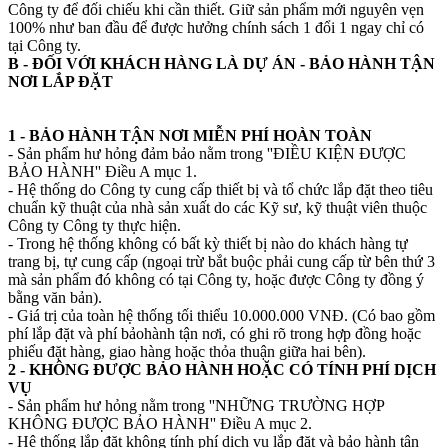
Công ty để đối chiếu khi cần thiết. Giữ sản phẩm mới nguyên vẹn
100% như ban đầu để được hưởng chính sách 1 đổi 1 ngay chỉ có
tại Công ty.
B - ĐỐI VỚI KHÁCH HÀNG LÀ DỰ ÁN - BẢO HÀNH TẬN
NƠI LẮP ĐẶT
1 - BẢO HÀNH TẬN NƠI MIỄN PHÍ HOÀN TOÀN
- Sản phẩm hư hỏng đảm bảo nằm trong ''ĐIỀU KIỆN ĐƯỢC
BẢO HÀNH'' Điều A mục 1.
- Hệ thống do Công ty cung cấp thiết bị và tổ chức lắp đặt theo tiêu
chuẩn kỹ thuật của nhà sản xuất do các Kỹ sư, kỹ thuật viên thuộc
Công ty Công ty thực hiện.
- Trong hệ thống không có bất kỳ thiết bị nào do khách hàng tự
trang bị, tự cung cấp (ngoại trừ bắt buộc phải cung cấp từ bên thứ 3
mà sản phẩm đó không có tại Công ty, hoặc được Công ty đồng ý
bằng văn bản).
- Giá trị của toàn hệ thống tối thiểu 10.000.000 VNĐ. (Có bao gồm
phí lắp đặt và phí bảohành tận nơi, có ghi rõ trong hợp đồng hoặc
phiếu đặt hàng, giao hàng hoặc thỏa thuận giữa hai bên).
2 - KHÔNG ĐƯỢC BẢO HÀNH HOẶC CÓ TÍNH PHÍ DỊCH
VỤ
- Sản phẩm hư hỏng nằm trong ''NHỮNG TRƯỜNG HỢP
KHÔNG ĐƯỢC BẢO HÀNH'' Điều A mục 2.
- Hệ thống lắp đặt không tính phí dịch vụ lắp đặt và bảo hành tận