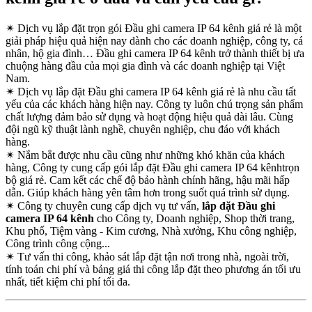
✴
Dịch vụ lắp đặt trọn gói Đầu ghi camera IP 64 kênh giá rẻ là một
giải pháp hiệu quả hiện nay dành cho các doanh nghiệp, công ty, cá
nhân, hộ gia đình… Đầu ghi camera IP 64 kênh trở thành thiết bị ưa
chuộng hàng đầu của mọi gia đình và các doanh nghiệp tại Việt
Nam.
✴
Dịch vụ lắp đặt Đầu ghi camera IP 64 kênh giá rẻ là nhu cầu tất
yếu của các khách hàng hiện nay. Công ty luôn chú trọng sản phẩm
chất lượng đảm bảo sử dụng và hoạt động hiệu quả dài lâu. Cùng
đội ngũ kỹ thuật lành nghề, chuyên nghiệp, chu đáo với khách
hàng.
✴
Nắm bắt được nhu cầu cũng như những khó khăn của khách
hàng, Công ty cung cấp gói lắp đặt Đầu ghi camera IP 64 kênhtrọn
bộ giá rẻ. Cam kết các chế độ bảo hành chính hãng, hậu mãi hấp
dẫn. Giúp khách hàng yên tâm hơn trong suốt quá trình sử dụng.
✴
Công ty chuyên cung cấp dịch vụ tư vấn,
lắp đặt Đầu ghi
camera IP 64 kênh
cho Công ty, Doanh nghiệp, Shop thời trang,
Khu phố, Tiệm vàng - Kim cương, Nhà xưởng, Khu công nghiệp,
Công trình công cộng...
✴
Tư vấn thi công, khảo sát lắp đặt tận nơi trong nhà, ngoài trời,
tính toán chi phí và bảng giá thi công lắp đặt theo phương án tối ưu
nhất, tiết kiệm chi phí tối đa.