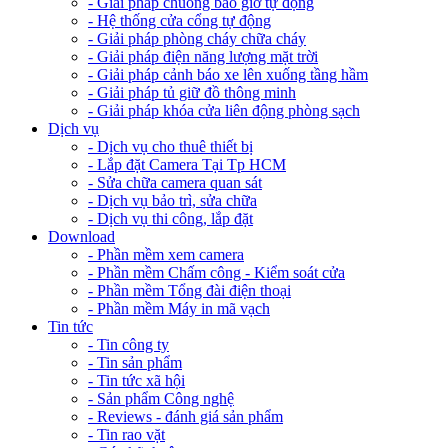
- Giải pháp chuông báo giờ tự động
- Hệ thống cửa cổng tự động
- Giải pháp phòng cháy chữa cháy
- Giải pháp điện năng lượng mặt trời
- Giải pháp cảnh báo xe lên xuống tầng hầm
- Giải pháp tủ giữ đồ thông minh
- Giải pháp khóa cửa liên động phòng sạch
Dịch vụ
- Dịch vụ cho thuê thiết bị
- Lắp đặt Camera Tại Tp HCM
- Sửa chữa camera quan sát
- Dịch vụ bảo trì, sửa chữa
- Dịch vụ thi công, lắp đặt
Download
- Phần mềm xem camera
- Phần mềm Chấm công - Kiểm soát cửa
- Phần mềm Tổng đài điện thoại
- Phần mềm Máy in mã vạch
Tin tức
- Tin công ty
- Tin sản phẩm
- Tin tức xã hội
- Sản phẩm Công nghệ
- Reviews - đánh giá sản phẩm
- Tin rao vặt