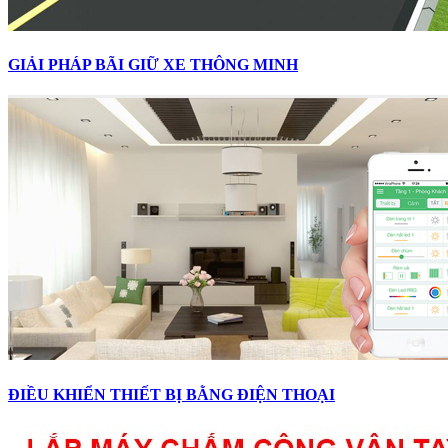
GIẢI PHÁP BÃI GIỮ XE THÔNG MINH
ĐIỀU KHIỂN THIẾT BỊ BẰNG ĐIỆN THOẠI