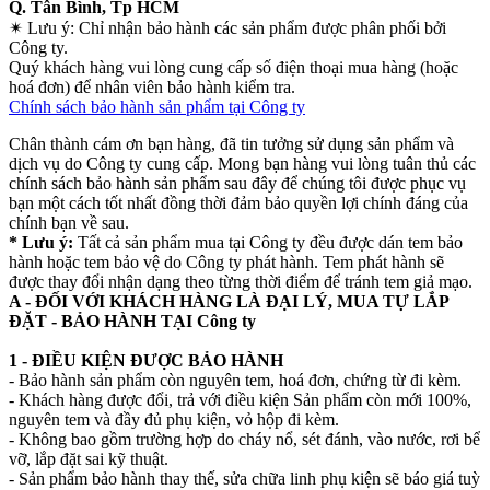
Q. Tân Bình, Tp HCM
✴
Lưu ý:
Chỉ nhận bảo hành các sản phẩm được phân phối bởi
Công ty.
Quý khách hàng vui lòng cung cấp số điện thoại mua hàng (hoặc
hoá đơn) để nhân viên bảo hành kiểm tra.
Chính sách bảo hành sản phẩm tại Công ty
Chân thành cám ơn bạn hàng, đã tin tưởng sử dụng sản phẩm và
dịch vụ do Công ty cung cấp. Mong bạn hàng vui lòng tuân thủ các
chính sách bảo hành sản phẩm sau đây để chúng tôi được phục vụ
bạn một cách tốt nhất đồng thời đảm bảo quyền lợi chính đáng của
chính bạn về sau.
* Lưu ý:
Tất cả sản phẩm mua tại Công ty đều được dán tem bảo
hành hoặc tem bảo vệ do Công ty phát hành. Tem phát hành sẽ
được thay đổi nhận dạng theo từng thời điểm để tránh tem giả mạo.
A - ĐỐI VỚI KHÁCH HÀNG LÀ ĐẠI LÝ, MUA TỰ LẮP
ĐẶT - BẢO HÀNH TẠI Công ty
1 - ĐIỀU KIỆN ĐƯỢC BẢO HÀNH
- Bảo hành sản phẩm còn nguyên tem, hoá đơn, chứng từ đi kèm.
- Khách hàng được đổi, trả với điều kiện Sản phẩm còn mới 100%,
nguyên tem và đầy đủ phụ kiện, vỏ hộp đi kèm.
- Không bao gồm trường hợp do cháy nổ, sét đánh, vào nước, rơi bể
vỡ, lắp đặt sai kỹ thuật.
- Sản phẩm bảo hành thay thế, sửa chữa linh phụ kiện sẽ báo giá tuỳ