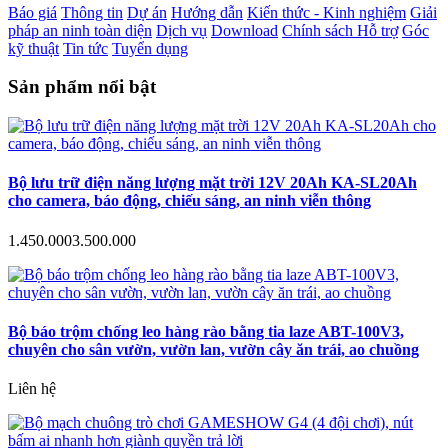
Báo giá
Thông tin
Dự án
Hướng dẫn
Kiến thức - Kinh nghiệm
Giải
pháp an ninh toàn diện
Dịch vụ
Download
Chính sách Hỗ trợ
Góc
kỹ thuật
Tin tức
Tuyển dụng
Sản phẩm nổi bật
Bộ lưu trữ điện năng lượng mặt trời 12V 20Ah KA-SL20Ah
cho camera, báo động, chiếu sáng, an ninh viễn thông
1.450.000
3.500.000
Bộ báo trộm chống leo hàng rào bằng tia laze ABT-100V3,
chuyên cho sân vườn, vườn lan, vườn cây ăn trái, ao chuồng
Liên hệ