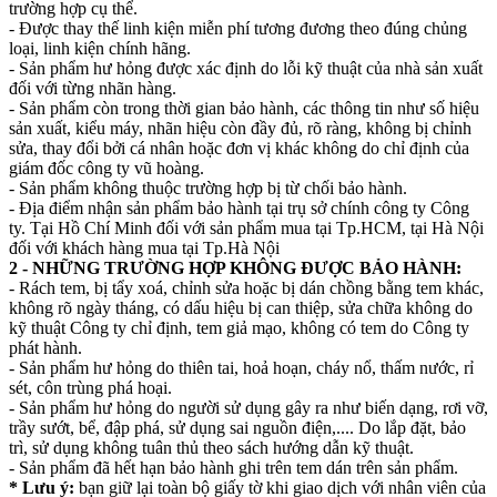
trường hợp cụ thể.
- Được thay thế linh kiện miễn phí tương đương theo đúng chủng
loại, linh kiện chính hãng.
- Sản phẩm hư hỏng được xác định do lỗi kỹ thuật của nhà sản xuất
đối với từng nhãn hàng.
- Sản phẩm còn trong thời gian bảo hành, các thông tin như số hiệu
sản xuất, kiểu máy, nhãn hiệu còn đầy đủ, rõ ràng, không bị chỉnh
sửa, thay đổi bởi cá nhân hoặc đơn vị khác không do chỉ định của
giám đốc công ty vũ hoàng.
- Sản phẩm không thuộc trường hợp bị từ chối bảo hành.
- Địa điểm nhận sản phẩm bảo hành tại trụ sở chính công ty Công
ty. Tại Hồ Chí Minh đối với sản phẩm mua tại Tp.HCM, tại Hà Nội
đối với khách hàng mua tại Tp.Hà Nội
2 - NHỮNG TRƯỜNG HỢP KHÔNG ĐƯỢC BẢO HÀNH:
- Rách tem, bị tẩy xoá, chỉnh sửa hoặc bị dán chồng bằng tem khác,
không rõ ngày tháng, có dấu hiệu bị can thiệp, sửa chữa không do
kỹ thuật Công ty chỉ định, tem giả mạo, không có tem do Công ty
phát hành.
- Sản phẩm hư hỏng do thiên tai, hoả hoạn, cháy nổ, thấm nước, rỉ
sét, côn trùng phá hoại.
- Sản phẩm hư hỏng do người sử dụng gây ra như biến dạng, rơi vỡ,
trầy sướt, bể, đập phá, sử dụng sai nguồn điện,.... Do lắp đặt, bảo
trì, sử dụng không tuân thủ theo sách hướng dẫn kỹ thuật.
- Sản phẩm đã hết hạn bảo hành ghi trên tem dán trên sản phẩm.
* Lưu ý:
bạn giữ lại toàn bộ giấy tờ khi giao dịch với nhân viên của