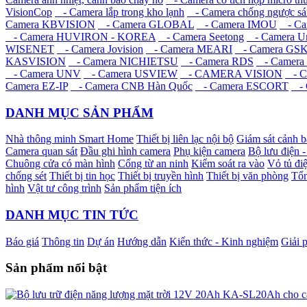
VisionCop
- Camera lắp trong kho lạnh
- Camera chống ngược sá
Camera KBVISION
- Camera GLOBAL
- Camera IMOU
- Ca
- Camera HUVIRON - KOREA
- Camera Seetong
- Camera Un
WISENET
- Camera Jovision
- Camera MEARI
- Camera GS
KASVISION
- Camera NICHIETSU
- Camera RDS
- Camera
- Camera UNV
- Camera USVIEW
- CAMERA VISION
- C
Camera EZ-IP
- Camera CNB Hàn Quốc
- Camera ESCORT
- 
DANH MỤC SẢN PHẨM
Nhà thông minh Smart Home
Thiết bị liên lạc nội bộ
Giám sát cảnh 
Camera quan sát
Đầu ghi hình camera
Phụ kiện camera
Bộ lưu điện 
Chuông cửa có màn hình
Cổng từ an ninh
Kiểm soát ra vào
Vỏ tủ điệ
chống sét
Thiết bị tin học
Thiết bị truyền hình
Thiết bị văn phòng
Tổn
hình
Vật tư công trình
Sản phẩm tiện ích
DANH MỤC TIN TỨC
Báo giá
Thông tin
Dự án
Hướng dẫn
Kiến thức - Kinh nghiệm
Giải 
Sản phẩm nổi bật