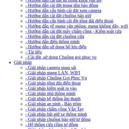
- Hướng dẫn cài đặt sử dụng khóa vân tay
- Hướng dẫn cài đặt trung tâm báo động
- Hướng dẫn cấu hình cài đặt xem camera
- Hướng dẫn cài đặt chuông báo giờ
- Hướng dẫn cấu hình cài đặt tổng đài điện thoại
- Hướng dẫn về mạng văn phòng, mạng không dây, wifi
- Hướng dẫn cài đặt máy chấm công - Kiểm soát cửa
- Hướng dẫn cài đặt chuông cửa
- Hướng dẫn điện thông minh
- Hướng dẫn sử dụng bộ lưu điện
- Tài liệu
- Cài đặt, sử dụng Chuông gọi phục vụ
Giải pháp
- Giải pháp camera quan sát
- Giải pháp mạng LAN, WIFI
- Giải pháp Chuông Gọi Phục Vụ
- Giải pháp tổng đài điện thoại
- Giải pháp kiểm soát ra vào
- Giải pháp nhà thông minh
- Giải pháp hệ thống âm thanh
- Giải pháp an ninh - Báo trộm
- Giải pháp chấm công Vân Tay
- Giải pháp bãi giữ xe thông minh
- Giải pháp chuông báo giờ tự động
- Hệ thống cửa cổng tự động