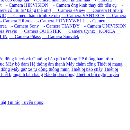
t
- Camera HIKVISION
- Camera ống kinh thay đổi tiêu cự
-
ra có lưu trữ bằng thẻ nhớ
- Camera eView
- Camera HiSharp
NIC
- Camera hành trình xe oto
- Camera VANTECH
- Camera
 Camera HiLook
- Camera HONEYWELL
- Camera
rea
- Camera Sony
- Camera TIANDY
- Camera UNIVISION
a Pravis
- Camera QUESTEK
- Camera Cynix - KOREA
-
ILIN
- Camera Pilass
- Camera Sanvitek
ên động interlock
Chuông báo giờ tự động
Hệ thống báo trộm
dục
Máy bộ đàm
Hệ thống âm thanh
Máy chấm công
Thiết bị mạng
 động
Máy giữ xe tự động thông minh
Thiết bị báo cháy
Thiết bị
Thiết bị ngành bán hàng
Bảo hộ lao động
Thiết bị hội nghị truyền
huật
Tin tức
Tuyển dụng