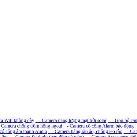
 Wifi không dây
- Camera năng lượng mặt trời solar
- Trọn bộ ca
Camera chống trộm hồng ngoại
- Camera có cổng Alarm báo động
-
ó cổng âm thanh Audio
- Camera hàng rào ảo, chống leo rào
- Came
u âm
- Camera Starlight (ban đêm có màu)
- Camera Accusense chốn