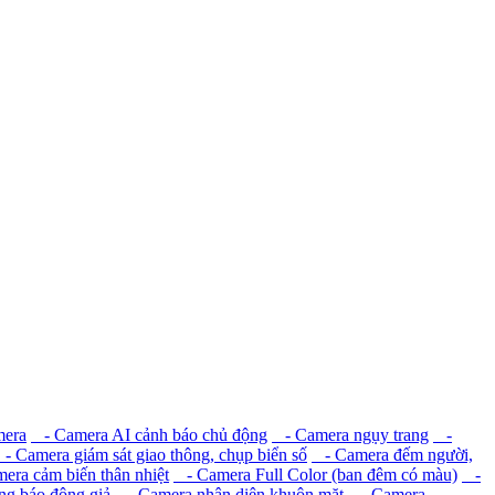
mera
- Camera AI cảnh báo chủ động
- Camera ngụy trang
-
 Camera giám sát giao thông, chụp biển số
- Camera đếm người,
ra cảm biến thân nhiệt
- Camera Full Color (ban đêm có màu)
-
g báo động giả
- Camera nhận diện khuôn mặt
- Camera