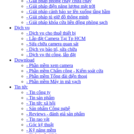
- Giải pháp phòng cháy chữa cháy
- Giải pháp điện năng lượng mặt trời
- Giải pháp cảnh báo xe lên xuống tầng hầm
- Giải pháp tủ giữ đồ thông minh
- Giải pháp khóa cửa liên động phòng sạch
Dịch vụ
- Dịch vụ cho thuê thiết bị
- Lắp đặt Camera Tại Tp HCM
- Sửa chữa camera quan sát
- Dịch vụ bảo trì, sửa chữa
- Dịch vụ thi công, lắp đặt
Download
- Phần mềm xem camera
- Phần mềm Chấm công - Kiểm soát cửa
- Phần mềm Tổng đài điện thoại
- Phần mềm Máy in mã vạch
Tin tức
- Tin công ty
- Tin sản phẩm
- Tin tức xã hội
- Sản phẩm Công nghệ
- Reviews - đánh giá sản phẩm
- Tin rao vặt
- Góc kỹ thuật
- Kỹ năng mềm