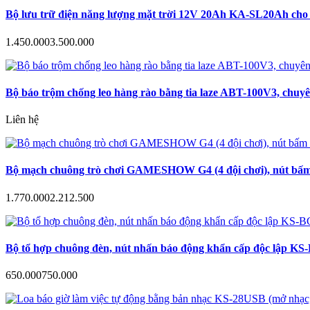
Bộ lưu trữ điện năng lượng mặt trời 12V 20Ah KA-SL20Ah cho c
1.450.000
3.500.000
Bộ báo trộm chống leo hàng rào bằng tia laze ABT-100V3, chuyê
Liên hệ
Bộ mạch chuông trò chơi GAMESHOW G4 (4 đội chơi), nút bấm a
1.770.000
2.212.500
Bộ tổ hợp chuông đèn, nút nhấn báo động khẩn cấp độc lập KS-B
650.000
750.000