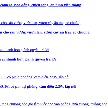
amera, báo động, chiếu sáng, an ninh viễn thông
n cho sân vườn, vườn lan, vườn cây ăn trái, ao chuồng
i nhanh hơn giành quyền trả lời
C03, có pin dự phòng, cắm điện 220V, lắp nổi