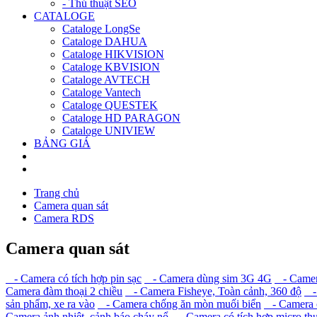
- Thủ thuật SEO
CATALOGE
Cataloge LongSe
Cataloge DAHUA
Cataloge HIKVISION
Cataloge KBVISION
Cataloge AVTECH
Cataloge Vantech
Cataloge QUESTEK
Cataloge HD PARAGON
Cataloge UNIVIEW
BẢNG GIÁ
Trang chủ
Camera quan sát
Camera RDS
Camera quan sát
- Camera có tích hợp pin sạc
- Camera dùng sim 3G 4G
- Camera
Camera đàm thoại 2 chiều
- Camera Fisheye, Toàn cảnh, 360 độ
- 
sản phẩm, xe ra vào
- Camera chống ăn mòn muối biển
- Camera c
Camera ảnh nhiệt, cảnh báo cháy nổ
- Camera có tích hợp micro th