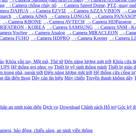
ng
- Camera chống cháy nổ
- Camera Speed Dome, PTZ, quay qué
mera DAHUA
- Camera EZVIZ
- Camera AZZA VISION
- Came
iarch
- Camera AIWA
- Camera LONGSE
- Camera PANASO
K
- Camera KBONE
- Camera AVTECH
- Camera HDParagon
-
 RIFATRON - KOREA
- Camera SAMSUNG
- Camera SNM - Ko
amera YooSee
- Camera Analog
- Camera MIRACLEON
- Camer
Camera FUHO
- Camera HDPRO
- Camera Keeper
- Camera L
báo
Khóa vân tay, Mật mã, Thẻ từ
Đèn năng lượng mặt trời
Khóa cửa li
- UPS
Hệ thống gọi phục vụ
Thiết bị vệ sinh thông minh
Thiết bị giáo 
n trong nhà, ngoài trời
Điện năng lượng mặt trời
Hệ thống cửa cổng tự
g đài điện thoại
Dây cáp tín hiệu
Máy chiếu
Truyền thanh không dây
pháp an ninh toàn diện
Dịch vụ
Download
Chính sách Hỗ trợ
Góc kỹ t