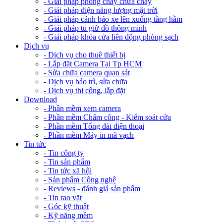
- Giải pháp phòng cháy chữa cháy
- Giải pháp điện năng lượng mặt trời
- Giải pháp cảnh báo xe lên xuống tầng hầm
- Giải pháp tủ giữ đồ thông minh
- Giải pháp khóa cửa liên động phòng sạch
Dịch vụ
- Dịch vụ cho thuê thiết bị
- Lắp đặt Camera Tại Tp HCM
- Sửa chữa camera quan sát
- Dịch vụ bảo trì, sửa chữa
- Dịch vụ thi công, lắp đặt
Download
- Phần mềm xem camera
- Phần mềm Chấm công - Kiểm soát cửa
- Phần mềm Tổng đài điện thoại
- Phần mềm Máy in mã vạch
Tin tức
- Tin công ty
- Tin sản phẩm
- Tin tức xã hội
- Sản phẩm Công nghệ
- Reviews - đánh giá sản phẩm
- Tin rao vặt
- Góc kỹ thuật
- Kỹ năng mềm