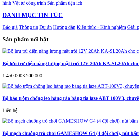
hình
Vật tư công trình
Sản phẩm tiện ích
DANH MỤC TIN TỨC
Báo giá
Thông tin
Dự án
Hướng dẫn
Kiến thức - Kinh nghiệm
Giải 
Sản phẩm nổi bật
Bộ lưu trữ điện năng lượng mặt trời 12V 20Ah KA-SL20Ah cho c
1.450.000
3.500.000
Bộ báo trộm chống leo hàng rào bằng tia laze ABT-100V3, chuyê
Liên hệ
Bộ mạch chuông trò chơi GAMESHOW G4 (4 đội chơi), nút bấm a