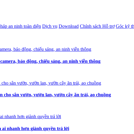
pháp an ninh toàn diện
Dịch vụ
Download
Chính sách Hỗ trợ
Góc kỹ t
amera, báo động, chiếu sáng, an ninh viễn thông
n cho sân vườn, vườn lan, vườn cây ăn trái, ao chuồng
i nhanh hơn giành quyền trả lời