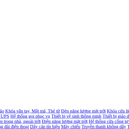
báo
Khóa vân tay, Mật mã, Thẻ từ
Đèn năng lượng mặt trời
Khóa cửa li
- UPS
Hệ thống gọi phục vụ
Thiết bị vệ sinh thông minh
Thiết bị giáo 
n trong nhà, ngoài trời
Điện năng lượng mặt trời
Hệ thống cửa cổng tự
g đài điện thoại
Dây cáp tín hiệu
Máy chiếu
Truyền thanh không dây