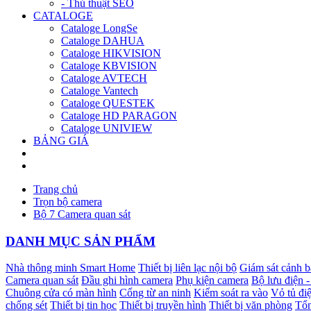
- Thủ thuật SEO
CATALOGE
Cataloge LongSe
Cataloge DAHUA
Cataloge HIKVISION
Cataloge KBVISION
Cataloge AVTECH
Cataloge Vantech
Cataloge QUESTEK
Cataloge HD PARAGON
Cataloge UNIVIEW
BẢNG GIÁ
Trang chủ
Trọn bộ camera
Bộ 7 Camera quan sát
DANH MỤC SẢN PHẨM
Nhà thông minh Smart Home
Thiết bị liên lạc nội bộ
Giám sát cảnh 
Camera quan sát
Đầu ghi hình camera
Phụ kiện camera
Bộ lưu điện 
Chuông cửa có màn hình
Cổng từ an ninh
Kiểm soát ra vào
Vỏ tủ điệ
chống sét
Thiết bị tin học
Thiết bị truyền hình
Thiết bị văn phòng
Tổn