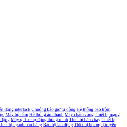
ên động interlock
Chuông báo giờ tự động
Hệ thống báo trộm
dục
Máy bộ đàm
Hệ thống âm thanh
Máy chấm công
Thiết bị mạng
 động
Máy giữ xe tự động thông minh
Thiết bị báo cháy
Thiết bị
Thiết bị ngành bán hàng
Bảo hộ lao động
Thiết bị hội nghị truyền