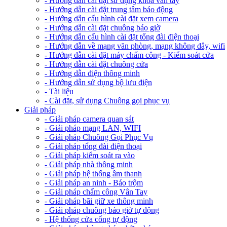
- Hướng dẫn cài đặt sử dụng khóa vân tay
- Hướng dẫn cài đặt trung tâm báo động
- Hướng dẫn cấu hình cài đặt xem camera
- Hướng dẫn cài đặt chuông báo giờ
- Hướng dẫn cấu hình cài đặt tổng đài điện thoại
- Hướng dẫn về mạng văn phòng, mạng không dây, wifi
- Hướng dẫn cài đặt máy chấm công - Kiểm soát cửa
- Hướng dẫn cài đặt chuông cửa
- Hướng dẫn điện thông minh
- Hướng dẫn sử dụng bộ lưu điện
- Tài liệu
- Cài đặt, sử dụng Chuông gọi phục vụ
Giải pháp
- Giải pháp camera quan sát
- Giải pháp mạng LAN, WIFI
- Giải pháp Chuông Gọi Phục Vụ
- Giải pháp tổng đài điện thoại
- Giải pháp kiểm soát ra vào
- Giải pháp nhà thông minh
- Giải pháp hệ thống âm thanh
- Giải pháp an ninh - Báo trộm
- Giải pháp chấm công Vân Tay
- Giải pháp bãi giữ xe thông minh
- Giải pháp chuông báo giờ tự động
- Hệ thống cửa cổng tự động