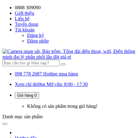
0888 309090
59%
20%
13%
18%
10%
28%
21%
Giới thiệu
Liên hệ
OFF
OFF
OFF
OFF
OFF
OFF
OFF
Tuyển dụng
Tài khoản
Đăng ký
Đăng nhập
098 778 2087
Hotline mua hàng
Xem chỉ đường
Mở cửa: 8:00 - 17:30
Giỏ hàng
0
Không có sản phẩm trong giỏ hàng!
Danh mục
sản phẩm