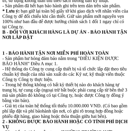
trì, sử dụng không tuân thủ theo sách hướng dẫn kỹ thuật.
- Sản phẩm đã hết hạn bảo hành ghi trên tem dán trên sản phẩm.
* Lưu ý:
bạn giữ lại toàn bộ giấy tờ khi giao dịch với nhân viên của
Công ty để đối chiếu khi cần thiết. Giữ sản phẩm mới nguyên vẹn
100% như ban đầu để được hưởng chính sách 1 đổi 1 ngay chỉ có
tại Công ty.
B - ĐỐI VỚI KHÁCH HÀNG LÀ DỰ ÁN - BẢO HÀNH TẬN
NƠI LẮP ĐẶT
1 - BẢO HÀNH TẬN NƠI MIỄN PHÍ HOÀN TOÀN
- Sản phẩm hư hỏng đảm bảo nằm trong ''ĐIỀU KIỆN ĐƯỢC
BẢO HÀNH'' Điều A mục 1.
- Hệ thống do Công ty cung cấp thiết bị và tổ chức lắp đặt theo tiêu
chuẩn kỹ thuật của nhà sản xuất do các Kỹ sư, kỹ thuật viên thuộc
Công ty Công ty thực hiện.
- Trong hệ thống không có bất kỳ thiết bị nào do khách hàng tự
trang bị, tự cung cấp (ngoại trừ bắt buộc phải cung cấp từ bên thứ 3
mà sản phẩm đó không có tại Công ty, hoặc được Công ty đồng ý
bằng văn bản).
- Giá trị của toàn hệ thống tối thiểu 10.000.000 VNĐ. (Có bao gồm
phí lắp đặt và phí bảohành tận nơi, có ghi rõ trong hợp đồng hoặc
phiếu đặt hàng, giao hàng hoặc thỏa thuận giữa hai bên).
2 - KHÔNG ĐƯỢC BẢO HÀNH HOẶC CÓ TÍNH PHÍ DỊCH
VỤ