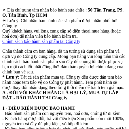
✴
Địa chỉ trung tâm nhận bảo hành sửa chữa :
50 Tân Trang, P9,
Q. Tân Bình, Tp HCM
✴
Lưu ý:
Chỉ nhận bảo hành các sản phẩm được phân phối bởi
Công ty.
Quý khách hàng vui lòng cung cấp số điện thoại mua hàng (hoặc
hoá đơn) để nhân viên bảo hành kiểm tra.
Chính sách bảo hành sản phẩm tại Công ty
Chân thành cám ơn bạn hàng, đã tin tưởng sử dụng sản phẩm và
dịch vụ do Công ty cung cấp. Mong bạn hàng vui lòng tuân thủ các
chính sách bảo hành sản phẩm sau đây để chúng tôi được phục vụ
bạn một cách tốt nhất đồng thời đảm bảo quyền lợi chính đáng của
chính bạn về sau.
* Lưu ý:
Tất cả sản phẩm mua tại Công ty đều được dán tem bảo
hành hoặc tem bảo vệ do Công ty phát hành. Tem phát hành sẽ
được thay đổi nhận dạng theo từng thời điểm để tránh tem giả mạo.
A - ĐỐI VỚI KHÁCH HÀNG LÀ ĐẠI LÝ, MUA TỰ LẮP
ĐẶT - BẢO HÀNH TẠI Công ty
1 - ĐIỀU KIỆN ĐƯỢC BẢO HÀNH
- Bảo hành sản phẩm còn nguyên tem, hoá đơn, chứng từ đi kèm.
- Khách hàng được đổi, trả với điều kiện Sản phẩm còn mới 100%,
nguyên tem và đầy đủ phụ kiện, vỏ hộp đi kèm.
- Không bao gồm trường hợp do cháy nổ, sét đánh, vào nước, rơi bể