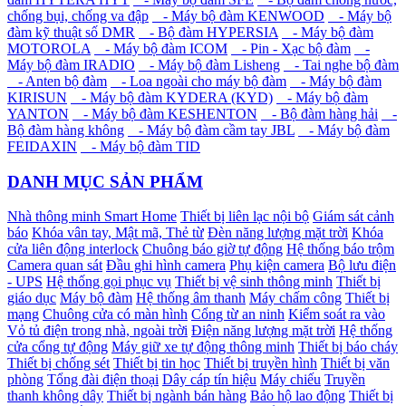
chống bụi, chống va đập
- Máy bộ đàm KENWOOD
- Máy bộ
đàm kỹ thuật số DMR
- Bộ đàm HYPERSIA
- Máy bộ đàm
MOTOROLA
- Máy bộ đàm ICOM
- Pin - Xạc bộ đàm
-
Máy bộ đàm IRADIO
- Máy bộ đàm Lisheng
- Tai nghe bộ đàm
- Anten bộ đàm
- Loa ngoài cho máy bộ đàm
- Máy bộ đàm
KIRISUN
- Máy bộ đàm KYDERA (KYD)
- Máy bộ đàm
YANTON
- Máy bộ đàm KESHENTON
- Bộ đàm hàng hải
-
Bộ đàm hàng không
- Máy bộ đàm cầm tay JBL
- Máy bộ đàm
FEIDAXIN
- Máy bộ đàm TID
DANH MỤC SẢN PHẨM
Nhà thông minh Smart Home
Thiết bị liên lạc nội bộ
Giám sát cảnh
báo
Khóa vân tay, Mật mã, Thẻ từ
Đèn năng lượng mặt trời
Khóa
cửa liên động interlock
Chuông báo giờ tự động
Hệ thống báo trộm
Camera quan sát
Đầu ghi hình camera
Phụ kiện camera
Bộ lưu điện
- UPS
Hệ thống gọi phục vụ
Thiết bị vệ sinh thông minh
Thiết bị
giáo dục
Máy bộ đàm
Hệ thống âm thanh
Máy chấm công
Thiết bị
mạng
Chuông cửa có màn hình
Cổng từ an ninh
Kiểm soát ra vào
Vỏ tủ điện trong nhà, ngoài trời
Điện năng lượng mặt trời
Hệ thống
cửa cổng tự động
Máy giữ xe tự động thông minh
Thiết bị báo cháy
Thiết bị chống sét
Thiết bị tin học
Thiết bị truyền hình
Thiết bị văn
phòng
Tổng đài điện thoại
Dây cáp tín hiệu
Máy chiếu
Truyền
thanh không dây
Thiết bị ngành bán hàng
Bảo hộ lao động
Thiết bị