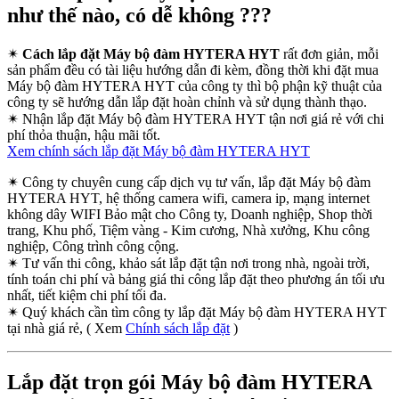
như thế nào, có dễ không ???
✴
Cách lắp đặt Máy bộ đàm HYTERA HYT
rất đơn giản, mỗi
sản phẩm đều có tài liệu hướng dẫn đi kèm, đồng thời khi đặt mua
Máy bộ đàm HYTERA HYT của công ty thì bộ phận kỹ thuật của
công ty sẽ hướng dẫn lắp đặt hoàn chỉnh và sử dụng thành thạo.
✴
Nhận lắp đặt Máy bộ đàm HYTERA HYT tận nơi giá rẻ với chi
phí thỏa thuận, hậu mãi tốt.
Xem chính sách lắp đặt Máy bộ đàm HYTERA HYT
✴
Công ty chuyên cung cấp dịch vụ tư vấn, lắp đặt Máy bộ đàm
HYTERA HYT, hệ thống camera wifi, camera ip, mạng internet
không dây WIFI Bảo mật cho Công ty, Doanh nghiệp, Shop thời
trang, Khu phố, Tiệm vàng - Kim cương, Nhà xưởng, Khu công
nghiệp, Công trình công cộng.
✴
Tư vấn thi công, khảo sát lắp đặt tận nơi trong nhà, ngoài trời,
tính toán chi phí và bảng giá thi công lắp đặt theo phương án tối ưu
nhất, tiết kiệm chi phí tối đa.
✴
Quý khách cần tìm công ty lắp đặt Máy bộ đàm HYTERA HYT
tại nhà giá rẻ, ( Xem
Chính sách lắp đặt
)
Lắp đặt trọn gói Máy bộ đàm HYTERA