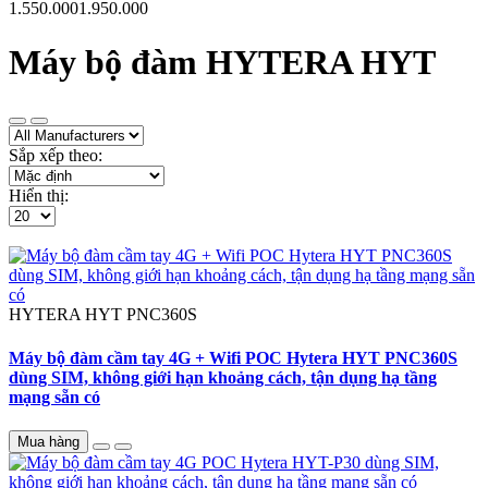
1.550.000
1.950.000
Máy bộ đàm HYTERA HYT
Sắp xếp theo:
Hiển thị:
HYTERA HYT
PNC360S
Máy bộ đàm cầm tay 4G + Wifi POC Hytera HYT PNC360S
dùng SIM, không giới hạn khoảng cách, tận dụng hạ tầng
mạng sẵn có
Mua hàng