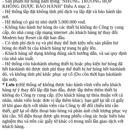
- Sản phẩm hư hỏng nằm trong ''NHỮNG TRƯỜNG HỢP
KHÔNG ĐƯỢC BẢO HÀNH'' Điều A mục 2.
- Hệ thống lắp đặt không tính phí dịch vụ lắp đặt và bảo hành tận
nơi.
- Hệ thống có giá trị nhỏ dưới 5.000.000 vnđ.
- Không bảo hành hư hỏng do các thiết bị không do Công ty cung
cấp, do nhà cung cấp mạng internet ,do khách hàng tự thay đổi
Modem hay Reset cài đặt ban đầu.
- Có tính phí dịch vụ và phí thay thế linh kiện nếu sản phẩm hư
hỏng do thiết bị của khách hàng tự trang bị gây lên.
- Khách hàng sử dụng không đúng sách hướng dẫn, và sai quy định
của nhà sản xuất.
- Hệ thống còn bảohành nhưng thiết bị hoặc phụ kiện hư hỏng đã
hết bảohành thì được tính phí thay thế thiết bị hư hỏng hết bảohành
đó, và không tính phí khắc phục sự cố (Do còn thời hạn bảohành
tận nơi).
* Lưu ý:
Hệ thống sẽ không được bảo hành vĩnh viễn nếu khách
hàng tự ý thay đổi lắp đặt ban đầu, được lắp thêm thêm thiết bị
không do Công ty cung cấp. (Do khách hàng tự thỏa thuận với cá
nhân, nhân viên hoặc đơn vị lắp thêm khác). bạn giữ lại tất cả giấy
tờ khi giao dịch với nhân viên của Công ty để đối chiếu khi cần
thiết, giữ lại số điện thoại báo hỏng và phản ánh chất lượng phục vụ
khi cần. Số điện thoại được ghi trong phiếu công tác hoặc biên bản
nghiệm thu và trên các giấy tờ khác có trong mỗi lần giao dịch với
khách hàng.