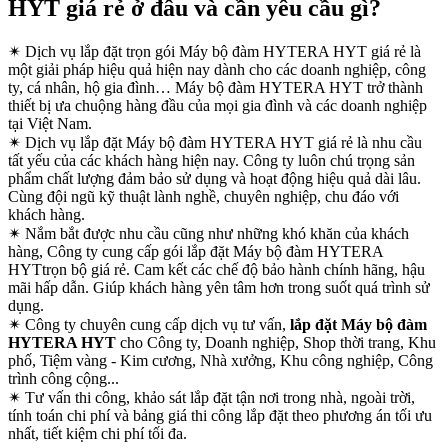
HYT giá rẻ ở đâu và cần yêu cầu gì?
✴
Dịch vụ lắp đặt trọn gói Máy bộ đàm HYTERA HYT giá rẻ là
một giải pháp hiệu quả hiện nay dành cho các doanh nghiệp, công
ty, cá nhân, hộ gia đình… Máy bộ đàm HYTERA HYT trở thành
thiết bị ưa chuộng hàng đầu của mọi gia đình và các doanh nghiệp
tại Việt Nam.
✴
Dịch vụ lắp đặt Máy bộ đàm HYTERA HYT giá rẻ là nhu cầu
tất yếu của các khách hàng hiện nay. Công ty luôn chú trọng sản
phẩm chất lượng đảm bảo sử dụng và hoạt động hiệu quả dài lâu.
Cùng đội ngũ kỹ thuật lành nghề, chuyên nghiệp, chu đáo với
khách hàng.
✴
Nắm bắt được nhu cầu cũng như những khó khăn của khách
hàng, Công ty cung cấp gói lắp đặt Máy bộ đàm HYTERA
HYTtrọn bộ giá rẻ. Cam kết các chế độ bảo hành chính hãng, hậu
mãi hấp dẫn. Giúp khách hàng yên tâm hơn trong suốt quá trình sử
dụng.
✴
Công ty chuyên cung cấp dịch vụ tư vấn,
lắp đặt Máy bộ đàm
HYTERA HYT
cho Công ty, Doanh nghiệp, Shop thời trang, Khu
phố, Tiệm vàng - Kim cương, Nhà xưởng, Khu công nghiệp, Công
trình công cộng...
✴
Tư vấn thi công, khảo sát lắp đặt tận nơi trong nhà, ngoài trời,
tính toán chi phí và bảng giá thi công lắp đặt theo phương án tối ưu
nhất, tiết kiệm chi phí tối đa.