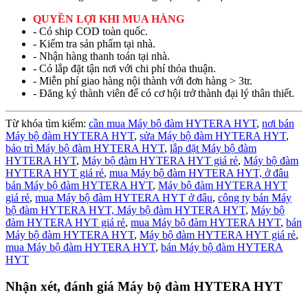
QUYỀN LỢI KHI MUA HÀNG
- Có ship COD toàn quốc.
- Kiểm tra sản phẩm tại nhà.
- Nhận hàng thanh toán tại nhà.
- Có lắp đặt tận nơi với chi phí thỏa thuận.
- Miễn phí giao hàng nội thành với đơn hàng > 3tr.
- Đăng ký thành viên để có cơ hội trở thành đại lý thân thiết.
Từ khóa tìm kiếm:
cần mua Máy bộ đàm HYTERA HYT
,
nơi bán
Máy bộ đàm HYTERA HYT
,
sửa Máy bộ đàm HYTERA HYT
,
bảo trì Máy bộ đàm HYTERA HYT
,
lắp đặt Máy bộ đàm
HYTERA HYT
,
Máy bộ đàm HYTERA HYT giá rẻ
,
Máy bộ đàm
HYTERA HYT giá rẻ
,
mua Máy bộ đàm HYTERA HYT,
ở đâu
bán Máy bộ đàm HYTERA HYT
,
Máy bộ đàm HYTERA HYT
giá rẻ
,
mua Máy bộ đàm HYTERA HYT ở đâu
,
công ty bán Máy
bộ đàm HYTERA HYT,
Máy bộ đàm HYTERA HYT
,
Máy bộ
đàm HYTERA HYT giá rẻ
,
mua Máy bộ đàm HYTERA HYT
,
bán
Máy bộ đàm HYTERA HYT
,
Máy bộ đàm HYTERA HYT giá rẻ
,
mua Máy bộ đàm HYTERA HYT
,
bán Máy bộ đàm HYTERA
HYT
Nhận xét, đánh giá Máy bộ đàm HYTERA HYT