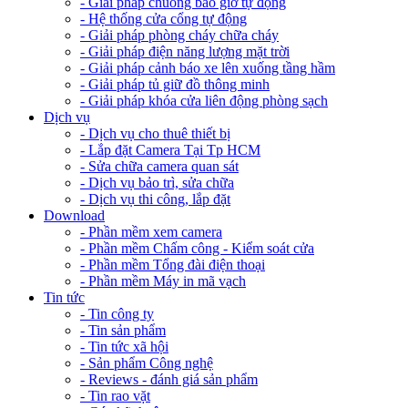
- Giải pháp chuông báo giờ tự động
- Hệ thống cửa cổng tự động
- Giải pháp phòng cháy chữa cháy
- Giải pháp điện năng lượng mặt trời
- Giải pháp cảnh báo xe lên xuống tầng hầm
- Giải pháp tủ giữ đồ thông minh
- Giải pháp khóa cửa liên động phòng sạch
Dịch vụ
- Dịch vụ cho thuê thiết bị
- Lắp đặt Camera Tại Tp HCM
- Sửa chữa camera quan sát
- Dịch vụ bảo trì, sửa chữa
- Dịch vụ thi công, lắp đặt
Download
- Phần mềm xem camera
- Phần mềm Chấm công - Kiểm soát cửa
- Phần mềm Tổng đài điện thoại
- Phần mềm Máy in mã vạch
Tin tức
- Tin công ty
- Tin sản phẩm
- Tin tức xã hội
- Sản phẩm Công nghệ
- Reviews - đánh giá sản phẩm
- Tin rao vặt