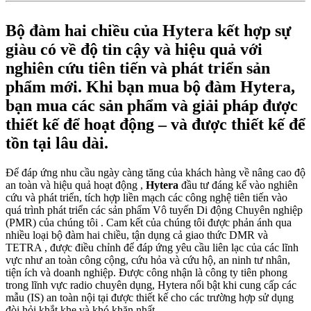
Bộ đàm hai chiều của Hytera kết hợp sự
giàu có về độ tin cậy và hiệu quả với
nghiên cứu tiên tiến và phát triển sản
phẩm mới. Khi bạn mua bộ đàm Hytera,
bạn mua các sản phẩm và giải pháp được
thiết kế để hoạt động – và được thiết kế để
tồn tại lâu dài.
Để đáp ứng nhu cầu ngày càng tăng của khách hàng về nâng cao độ
an toàn và hiệu quả hoạt động ,
Hytera
đầu tư đáng kể vào nghiên
cứu và phát triển, tích hợp liền mạch các công nghệ tiên tiến vào
quá trình phát triển các sản phẩm Vô tuyến Di động Chuyên nghiệp
(PMR) của chúng tôi . Cam kết của chúng tôi được phản ánh qua
nhiều loại bộ đàm hai chiều, tận dụng cả giao thức DMR và
TETRA , được điều chỉnh để đáp ứng yêu cầu liên lạc của các lĩnh
vực như an toàn công cộng, cứu hỏa và cứu hộ, an ninh tư nhân,
tiện ích và doanh nghiệp. Được công nhận là công ty tiên phong
trong lĩnh vực radio chuyên dụng, Hytera nổi bật khi cung cấp các
mẫu (IS) an toàn nội tại được thiết kế cho các trường hợp sử dụng
đòi hỏi khắt khe và khó khăn nhất.