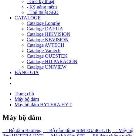
- Góc kỹ thuật
- Kỹ năng mềm
- Thủ thuật SEO
CATALOGE
Cataloge LongSe
Cataloge DAHUA
Cataloge HIKVISION
Cataloge KBVISION
Cataloge AVTECH
Cataloge Vantech
Cataloge QUESTEK
Cataloge HD PARAGON
Cataloge UNIVIEW
BẢNG GIÁ
Trang chủ
Máy bộ đàm
Máy bộ đàm HYTERA HYT
Máy bộ đàm
- Bộ đàm Baofeng
- Bộ đàm dùng SIM 3G/ 4G LTE
- Máy bộ
đàm HYTERA HYT
- Máy bộ đàm SFE
- Bộ đàm chống nước,