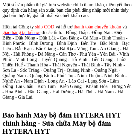
Một số sản phẩm thì giá trên website chỉ là tham khảo, niêm yết theo
quy định của hãng sản xuất. bạn cần phải đăng nhập mới nhìn thấy
giá bán thực tế, giá tốt nhất và chiết khấu cao.
Hiện tại Công ty
ship COD
và hỗ trợ
thanh toán chuyển khoản
và
giao hàng tại bến xe
đi các tỉnh.
: Đồng Tháp - Đồng Nai - Điện
Biên - Đắk Nông - Đắk Lắk - Cao Bằng - Cà Mau - Bình Thuận -
Bình Phước - Bình Dương - Bình Định - Bến Tre - Bắc Ninh - Bạc
Liêu - Bắc Kạn - Bắc Giang - Bà Rịa - Vũng Tàu - An Giang - Hà
Nội - Hải Phòng - Đà Nẵng - Cần Thơ - Phú Yên - Yên Bái - Vĩnh
Phúc - Vĩnh Long - Tuyên Quang - Trà Vinh - Tiền Giang - Thừa
Thiên Huế - Thanh Hóa - Thái Nguyên - Thái Bình - Tây Ninh -
Sơn La - Sóc Trăng - Quảng Trị - Quảng Ninh - Quảng Ngãi -
Quảng Nam - Quảng Bình - Phú Thọ - Ninh Thuận - Ninh Bình -
Nghệ An - Nam Định - Long An - Lào Cai - Lạng Sơn - Lâm
Đồng- Lai Châu - Kon Tum - Kiên Giang - Khánh Hòa - Hưng Yên
- Hòa Bình - Hậu Giang - Hải Dương - Hà Tĩnh - Hà Nam - Hà
Giang - Gia Lai.
Bảo hành Máy bộ đàm HYTERA HYT
chính hãng - Sửa chữa Máy bộ đàm
HYTERA HYT