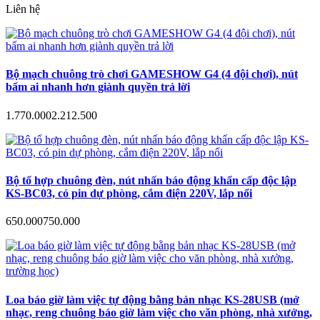
Liên hệ
Bộ mạch chuông trò chơi GAMESHOW G4 (4 đội chơi), nút
bấm ai nhanh hơn giành quyền trả lời
1.770.000
2.212.500
Bộ tổ hợp chuông đèn, nút nhấn báo động khẩn cấp độc lập
KS-BC03, có pin dự phòng, cắm điện 220V, lắp nổi
650.000
750.000
Loa báo giờ làm việc tự động bằng bản nhạc KS-28USB (mở
nhạc, reng chuông báo giờ làm việc cho văn phòng, nhà xưởng,