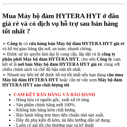
Mua Máy bộ đàm HYTERA HYT ở đâu
giá rẻ và có dịch vụ hỗ trợ sau bán hàng
tốt nhất ?
➢
Công ty
có
cửa hàng bán Máy bộ đàm HYTERA HYT giá rẻ
và hỗ trợ giao hàng tận nơi, an toàn, nhanh chóng.
➢
Được sự ủy quyền làm đại lý cung cấp, lắp đặt và là
công ty
phân phối Máy bộ đàm HYTERA HYT
, cho nên
Công ty
cam
kết sẽ là
nơi bán Máy bộ đàm HYTERA HYT giá rẻ
, cùng với
chiều chính sách và chế độ hậu mãi tốt nhất.
➢
Nhanh tay liên hệ để được hỗ trợ tốt nhất nếu bạn đang
cần mua
Máy bộ đàm HYTERA HYT
hoặc cần tư vấn xem
Máy bộ đàm
HYTERA HYT nào chất lượng tốt
CAM KẾT BÁN HÀNG VÀ BẢO HÀNH
- Hàng hóa có nguồn gốc, xuất xứ rõ ràng
- Sản phẩm chính hãng mới 100%.
- Không bán hàng kém chất lượng
- Bảo hành bằng tem theo tiêu chuẩn nhà sản xuất.
- Đầy đủ phụ kiện đi kèm, tài liệu hướng dẫn sử dụng.
- Luôn có giá tốt cho thương mại và kỹ thuật