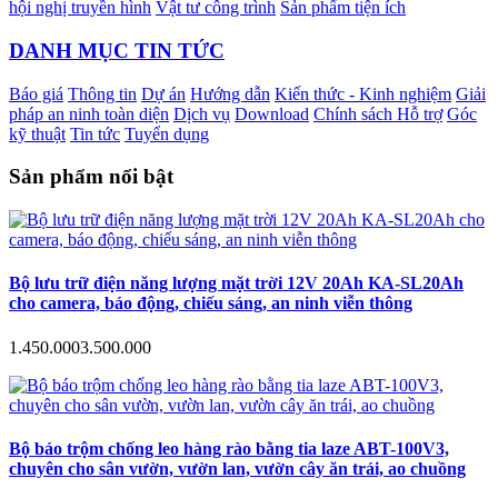
hội nghị truyền hình
Vật tư công trình
Sản phẩm tiện ích
DANH MỤC TIN TỨC
Báo giá
Thông tin
Dự án
Hướng dẫn
Kiến thức - Kinh nghiệm
Giải
pháp an ninh toàn diện
Dịch vụ
Download
Chính sách Hỗ trợ
Góc
kỹ thuật
Tin tức
Tuyển dụng
Sản phẩm nổi bật
Bộ lưu trữ điện năng lượng mặt trời 12V 20Ah KA-SL20Ah
cho camera, báo động, chiếu sáng, an ninh viễn thông
1.450.000
3.500.000
Bộ báo trộm chống leo hàng rào bằng tia laze ABT-100V3,
chuyên cho sân vườn, vườn lan, vườn cây ăn trái, ao chuồng