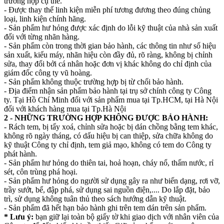
trường hợp cụ thể.
- Được thay thế linh kiện miễn phí tương đương theo đúng chủng
loại, linh kiện chính hãng.
- Sản phẩm hư hỏng được xác định do lỗi kỹ thuật của nhà sản xuất
đối với từng nhãn hàng.
- Sản phẩm còn trong thời gian bảo hành, các thông tin như số hiệu
sản xuất, kiểu máy, nhãn hiệu còn đầy đủ, rõ ràng, không bị chỉnh
sửa, thay đổi bởi cá nhân hoặc đơn vị khác không do chỉ định của
giám đốc công ty vũ hoàng.
- Sản phẩm không thuộc trường hợp bị từ chối bảo hành.
- Địa điểm nhận sản phẩm bảo hành tại trụ sở chính công ty Công
ty. Tại Hồ Chí Minh đối với sản phẩm mua tại Tp.HCM, tại Hà Nội
đối với khách hàng mua tại Tp.Hà Nội
2 - NHỮNG TRƯỜNG HỢP KHÔNG ĐƯỢC BẢO HÀNH:
- Rách tem, bị tẩy xoá, chỉnh sửa hoặc bị dán chồng bằng tem khác,
không rõ ngày tháng, có dấu hiệu bị can thiệp, sửa chữa không do
kỹ thuật Công ty chỉ định, tem giả mạo, không có tem do Công ty
phát hành.
- Sản phẩm hư hỏng do thiên tai, hoả hoạn, cháy nổ, thấm nước, rỉ
sét, côn trùng phá hoại.
- Sản phẩm hư hỏng do người sử dụng gây ra như biến dạng, rơi vỡ,
trầy sướt, bể, đập phá, sử dụng sai nguồn điện,.... Do lắp đặt, bảo
trì, sử dụng không tuân thủ theo sách hướng dẫn kỹ thuật.
- Sản phẩm đã hết hạn bảo hành ghi trên tem dán trên sản phẩm.
* Lưu ý:
bạn giữ lại toàn bộ giấy tờ khi giao dịch với nhân viên của