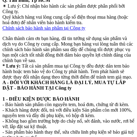
Q. Tân Bình, Tp HCM
✴
Lưu ý:
Chỉ nhận bảo hành các sản phẩm được phân phối bởi
Công ty.
Quý khách hàng vui lòng cung cấp số điện thoại mua hàng (hoặc
hoá đơn) để nhân viên bảo hành kiểm tra.
Chính sách bảo hành sản phẩm tại Công ty
Chân thành cám ơn bạn hàng, đã tin tưởng sử dụng sản phẩm và
dịch vụ do Công ty cung cấp. Mong bạn hàng vui lòng tuân thủ các
chính sách bảo hành sản phẩm sau đây để chúng tôi được phục vụ
bạn một cách tốt nhất đồng thời đảm bảo quyền lợi chính đáng của
chính bạn về sau.
* Lưu ý:
Tất cả sản phẩm mua tại Công ty đều được dán tem bảo
hành hoặc tem bảo vệ do Công ty phát hành. Tem phát hành sẽ
được thay đổi nhận dạng theo từng thời điểm để tránh tem giả mạo.
A - ĐỐI VỚI KHÁCH HÀNG LÀ ĐẠI LÝ, MUA TỰ LẮP
ĐẶT - BẢO HÀNH TẠI Công ty
1 - ĐIỀU KIỆN ĐƯỢC BẢO HÀNH
- Bảo hành sản phẩm còn nguyên tem, hoá đơn, chứng từ đi kèm.
- Khách hàng được đổi, trả với điều kiện Sản phẩm còn mới 100%,
nguyên tem và đầy đủ phụ kiện, vỏ hộp đi kèm.
- Không bao gồm trường hợp do cháy nổ, sét đánh, vào nước, rơi bể
vỡ, lắp đặt sai kỹ thuật.
- Sản phẩm bảo hành thay thế, sửa chữa linh phụ kiện sẽ báo giá tuỳ