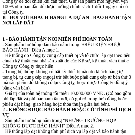
Công ty để đối chiếu khi cần thiết. Giữ sản phẩm mới nguyên vẹn
100% như ban đầu để được hưởng chính sách 1 đổi 1 ngay chỉ có
tại Công ty.
B - ĐỐI VỚI KHÁCH HÀNG LÀ DỰ ÁN - BẢO HÀNH TẬN
NƠI LẮP ĐẶT
1 - BẢO HÀNH TẬN NƠI MIỄN PHÍ HOÀN TOÀN
- Sản phẩm hư hỏng đảm bảo nằm trong ''ĐIỀU KIỆN ĐƯỢC
BẢO HÀNH'' Điều A mục 1.
- Hệ thống do Công ty cung cấp thiết bị và tổ chức lắp đặt theo tiêu
chuẩn kỹ thuật của nhà sản xuất do các Kỹ sư, kỹ thuật viên thuộc
Công ty Công ty thực hiện.
- Trong hệ thống không có bất kỳ thiết bị nào do khách hàng tự
trang bị, tự cung cấp (ngoại trừ bắt buộc phải cung cấp từ bên thứ 3
mà sản phẩm đó không có tại Công ty, hoặc được Công ty đồng ý
bằng văn bản).
- Giá trị của toàn hệ thống tối thiểu 10.000.000 VNĐ. (Có bao gồm
phí lắp đặt và phí bảohành tận nơi, có ghi rõ trong hợp đồng hoặc
phiếu đặt hàng, giao hàng hoặc thỏa thuận giữa hai bên).
2 - KHÔNG ĐƯỢC BẢO HÀNH HOẶC CÓ TÍNH PHÍ DỊCH
VỤ
- Sản phẩm hư hỏng nằm trong ''NHỮNG TRƯỜNG HỢP
KHÔNG ĐƯỢC BẢO HÀNH'' Điều A mục 2.
- Hệ thống lắp đặt không tính phí dịch vụ lắp đặt và bảo hành tận