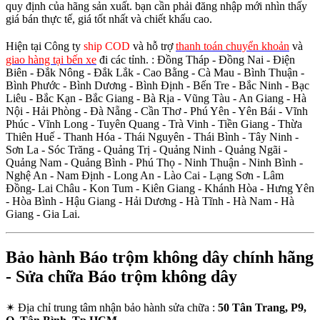
quy định của hãng sản xuất. bạn cần phải đăng nhập mới nhìn thấy
giá bán thực tế, giá tốt nhất và chiết khấu cao.
Hiện tại Công ty
ship COD
và hỗ trợ
thanh toán chuyển khoản
và
giao hàng tại bến xe
đi các tỉnh.
: Đồng Tháp - Đồng Nai - Điện
Biên - Đắk Nông - Đắk Lắk - Cao Bằng - Cà Mau - Bình Thuận -
Bình Phước - Bình Dương - Bình Định - Bến Tre - Bắc Ninh - Bạc
Liêu - Bắc Kạn - Bắc Giang - Bà Rịa - Vũng Tàu - An Giang - Hà
Nội - Hải Phòng - Đà Nẵng - Cần Thơ - Phú Yên - Yên Bái - Vĩnh
Phúc - Vĩnh Long - Tuyên Quang - Trà Vinh - Tiền Giang - Thừa
Thiên Huế - Thanh Hóa - Thái Nguyên - Thái Bình - Tây Ninh -
Sơn La - Sóc Trăng - Quảng Trị - Quảng Ninh - Quảng Ngãi -
Quảng Nam - Quảng Bình - Phú Thọ - Ninh Thuận - Ninh Bình -
Nghệ An - Nam Định - Long An - Lào Cai - Lạng Sơn - Lâm
Đồng- Lai Châu - Kon Tum - Kiên Giang - Khánh Hòa - Hưng Yên
- Hòa Bình - Hậu Giang - Hải Dương - Hà Tĩnh - Hà Nam - Hà
Giang - Gia Lai.
Bảo hành Báo trộm không dây chính hãng
- Sửa chữa Báo trộm không dây
✴
Địa chỉ trung tâm nhận bảo hành sửa chữa :
50 Tân Trang, P9,