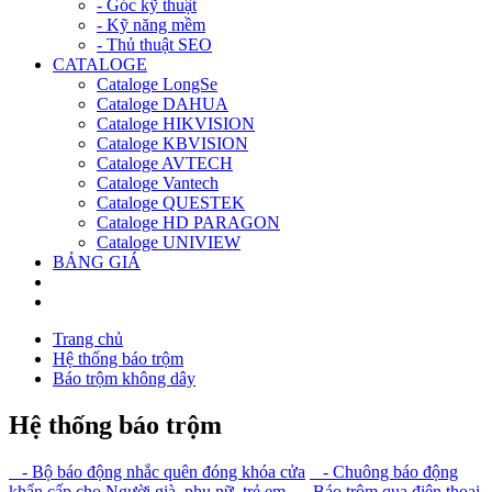
- Góc kỹ thuật
- Kỹ năng mềm
- Thủ thuật SEO
CATALOGE
Cataloge LongSe
Cataloge DAHUA
Cataloge HIKVISION
Cataloge KBVISION
Cataloge AVTECH
Cataloge Vantech
Cataloge QUESTEK
Cataloge HD PARAGON
Cataloge UNIVIEW
BẢNG GIÁ
Trang chủ
Hệ thống báo trộm
Báo trộm không dây
Hệ thống báo trộm
- Bộ báo động nhắc quên đóng khóa cửa
- Chuông báo động
khẩn cấp cho Người già, phụ nữ, trẻ em
- Báo trộm qua điện thoại