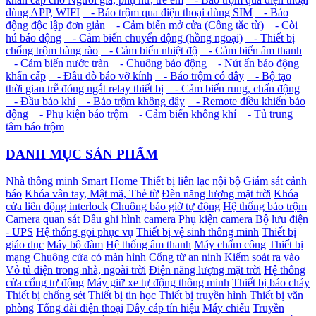
dùng APP, WIFI
- Báo trộm qua điện thoại dùng SIM
- Báo
động độc lập đơn giản
- Cảm biến mở cửa (Công tắc từ)
- Còi
hú báo động
- Cảm biến chuyển động (hồng ngoại)
- Thiết bị
chống trộm hàng rào
- Cảm biến nhiệt độ
- Cảm biến âm thanh
- Cảm biến nước tràn
- Chuông báo động
- Nút ấn báo động
khẩn cấp
- Đầu dò báo vỡ kính
- Báo trộm có dây
- Bộ tạo
thời gian trễ đóng ngắt relay thiết bị
- Cảm biến rung, chấn động
- Đầu báo khí
- Báo trộm không dây
- Remote điều khiển báo
động
- Phụ kiện báo trộm
- Cảm biến không khí
- Tủ trung
tâm báo trộm
DANH MỤC SẢN PHẨM
Nhà thông minh Smart Home
Thiết bị liên lạc nội bộ
Giám sát cảnh
báo
Khóa vân tay, Mật mã, Thẻ từ
Đèn năng lượng mặt trời
Khóa
cửa liên động interlock
Chuông báo giờ tự động
Hệ thống báo trộm
Camera quan sát
Đầu ghi hình camera
Phụ kiện camera
Bộ lưu điện
- UPS
Hệ thống gọi phục vụ
Thiết bị vệ sinh thông minh
Thiết bị
giáo dục
Máy bộ đàm
Hệ thống âm thanh
Máy chấm công
Thiết bị
mạng
Chuông cửa có màn hình
Cổng từ an ninh
Kiểm soát ra vào
Vỏ tủ điện trong nhà, ngoài trời
Điện năng lượng mặt trời
Hệ thống
cửa cổng tự động
Máy giữ xe tự động thông minh
Thiết bị báo cháy
Thiết bị chống sét
Thiết bị tin học
Thiết bị truyền hình
Thiết bị văn
phòng
Tổng đài điện thoại
Dây cáp tín hiệu
Máy chiếu
Truyền