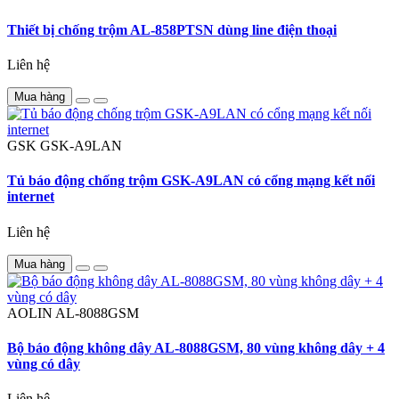
Thiết bị chống trộm AL-858PTSN dùng line điện thoại
Liên hệ
Mua hàng
GSK
GSK-A9LAN
Tủ báo động chống trộm GSK-A9LAN có cổng mạng kết nối
internet
Liên hệ
Mua hàng
AOLIN
AL-8088GSM
Bộ báo động không dây AL-8088GSM, 80 vùng không dây + 4
vùng có dây
Liên hệ