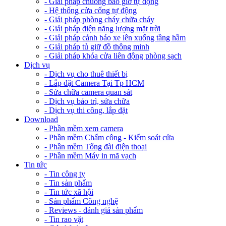
- Giải pháp chuông báo giờ tự động
- Hệ thống cửa cổng tự động
- Giải pháp phòng cháy chữa cháy
- Giải pháp điện năng lượng mặt trời
- Giải pháp cảnh báo xe lên xuống tầng hầm
- Giải pháp tủ giữ đồ thông minh
- Giải pháp khóa cửa liên động phòng sạch
Dịch vụ
- Dịch vụ cho thuê thiết bị
- Lắp đặt Camera Tại Tp HCM
- Sửa chữa camera quan sát
- Dịch vụ bảo trì, sửa chữa
- Dịch vụ thi công, lắp đặt
Download
- Phần mềm xem camera
- Phần mềm Chấm công - Kiểm soát cửa
- Phần mềm Tổng đài điện thoại
- Phần mềm Máy in mã vạch
Tin tức
- Tin công ty
- Tin sản phẩm
- Tin tức xã hội
- Sản phẩm Công nghệ
- Reviews - đánh giá sản phẩm
- Tin rao vặt