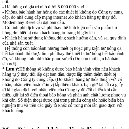
nơi.
- Hệ thống có giá trị nhỏ dưới 5.000.000 vnđ.
- Không bảo hành hư hỏng do các thiết bị không do Công ty cung
cấp, do nhà cung cấp mạng internet ,do khách hàng tự thay đổi
Modem hay Reset cài đặt ban đầu.
- Có tính phí dịch vụ và phí thay thế linh kiện nếu sản phẩm hư
hỏng do thiết bị của khách hàng tự trang bị gây lên.
- Khách hàng sử dụng không đúng sách hướng dẫn, và sai quy định
của nhà sản xuất.
- Hệ thống còn bảohành nhưng thiết bị hoặc phụ kiện hư hỏng đã
hết bảohành thì được tính phí thay thế thiết bị hư hỏng hết bảohành
đó, và không tính phí khắc phục sự cố (Do còn thời hạn bảohành
tận nơi).
* Lưu ý:
Hệ thống sẽ không được bảo hành vĩnh viễn nếu khách
hàng tự ý thay đổi lắp đặt ban đầu, được lắp thêm thêm thiết bị
không do Công ty cung cấp. (Do khách hàng tự thỏa thuận với cá
nhân, nhân viên hoặc đơn vị lắp thêm khác). bạn giữ lại tất cả giấy
tờ khi giao dịch với nhân viên của Công ty để đối chiếu khi cần
thiết, giữ lại số điện thoại báo hỏng và phản ánh chất lượng phục vụ
khi cần. Số điện thoại được ghi trong phiếu công tác hoặc biên bản
nghiệm thu và trên các giấy tờ khác có trong mỗi lần giao dịch với
khách hàng.