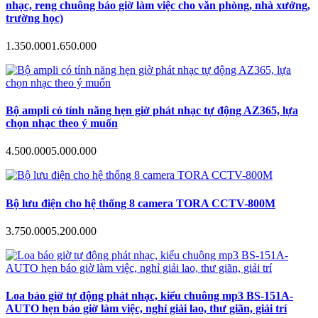
nhạc, reng chuông báo giờ làm việc cho văn phòng, nhà xưởng,
trường học)
1.350.000
1.650.000
Bộ ampli có tính năng hẹn giờ phát nhạc tự động AZ365, lựa
chọn nhạc theo ý muốn
4.500.000
5.000.000
Bộ lưu điện cho hệ thống 8 camera TORA CCTV-800M
3.750.000
5.200.000
Loa báo giờ tự động phát nhạc, kiểu chuông mp3 BS-151A-
AUTO hẹn báo giờ làm việc, nghỉ giải lao, thư giãn, giải trí