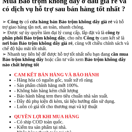
Mua Báo trộm không dây ở đâu giá rẻ và
có dịch vụ hỗ trợ sau bán hàng tốt nhất ?
➢
Công ty
có
cửa hàng bán Báo trộm không dây giá rẻ
và hỗ
trợ giao hàng tận nơi, an toàn, nhanh chóng.
➢
Được sự ủy quyền làm đại lý cung cấp, lắp đặt và là
công ty
phân phối Báo trộm không dây
, cho nên
Công ty
cam kết sẽ là
nơi bán Báo trộm không dây giá rẻ
, cùng với chiều chính sách và
chế độ hậu mãi tốt nhất.
➢
Nhanh tay liên hệ để được hỗ trợ tốt nhất nếu bạn đang
cần mua
Báo trộm không dây
hoặc cần tư vấn xem
Báo trộm không dây
nào chất lượng tốt
CAM KẾT BÁN HÀNG VÀ BẢO HÀNH
- Hàng hóa có nguồn gốc, xuất xứ rõ ràng
- Sản phẩm chính hãng mới 100%.
- Không bán hàng kém chất lượng
- Bảo hành bằng tem theo tiêu chuẩn nhà sản xuất.
- Đầy đủ phụ kiện đi kèm, tài liệu hướng dẫn sử dụng.
- Luôn có giá tốt cho thương mại và kỹ thuật
QUYỀN LỢI KHI MUA HÀNG
- Có ship COD toàn quốc.
- Kiểm tra sản phẩm tại nhà.