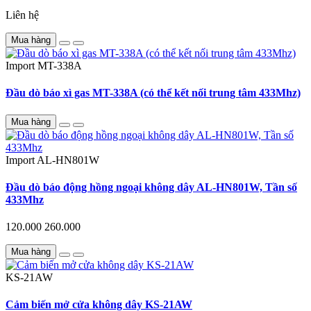
Liên hệ
Mua hàng
Import
MT-338A
Đầu dò báo xì gas MT-338A (có thể kết nối trung tâm 433Mhz)
Mua hàng
Import
AL-HN801W
Đầu dò báo động hồng ngoại không dây AL-HN801W, Tần số
433Mhz
120.000
260.000
Mua hàng
KS-21AW
Cảm biến mở cửa không dây KS-21AW