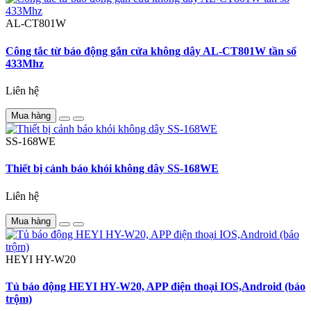
AL-CT801W
Công tắc từ báo động gắn cửa không dây AL-CT801W tần số
433Mhz
Liên hệ
Mua hàng
SS-168WE
Thiết bị cảnh báo khói không dây SS-168WE
Liên hệ
Mua hàng
HEYI
HY-W20
Tủ báo động HEYI HY-W20, APP điện thoại IOS,Android (báo
trộm)