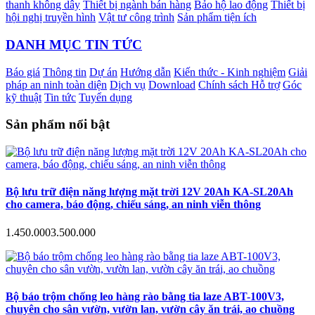
thanh không dây
Thiết bị ngành bán hàng
Bảo hộ lao động
Thiết bị
hội nghị truyền hình
Vật tư công trình
Sản phẩm tiện ích
DANH MỤC TIN TỨC
Báo giá
Thông tin
Dự án
Hướng dẫn
Kiến thức - Kinh nghiệm
Giải
pháp an ninh toàn diện
Dịch vụ
Download
Chính sách Hỗ trợ
Góc
kỹ thuật
Tin tức
Tuyển dụng
Sản phẩm nổi bật
Bộ lưu trữ điện năng lượng mặt trời 12V 20Ah KA-SL20Ah
cho camera, báo động, chiếu sáng, an ninh viễn thông
1.450.000
3.500.000
Bộ báo trộm chống leo hàng rào bằng tia laze ABT-100V3,
chuyên cho sân vườn, vườn lan, vườn cây ăn trái, ao chuồng