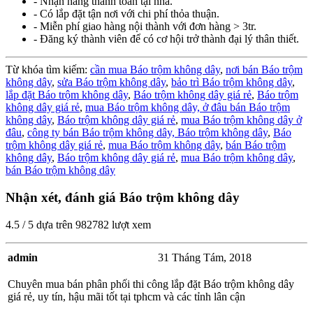
- Nhận hàng thanh toán tại nhà.
- Có lắp đặt tận nơi với chi phí thỏa thuận.
- Miễn phí giao hàng nội thành với đơn hàng > 3tr.
- Đăng ký thành viên để có cơ hội trở thành đại lý thân thiết.
Từ khóa tìm kiếm:
cần mua Báo trộm không dây
,
nơi bán Báo trộm
không dây
,
sửa Báo trộm không dây
,
bảo trì Báo trộm không dây
,
lắp đặt Báo trộm không dây
,
Báo trộm không dây giá rẻ
,
Báo trộm
không dây giá rẻ
,
mua Báo trộm không dây,
ở đâu bán Báo trộm
không dây
,
Báo trộm không dây giá rẻ
,
mua Báo trộm không dây ở
đâu
,
công ty bán Báo trộm không dây,
Báo trộm không dây
,
Báo
trộm không dây giá rẻ
,
mua Báo trộm không dây
,
bán Báo trộm
không dây
,
Báo trộm không dây giá rẻ
,
mua Báo trộm không dây
,
bán Báo trộm không dây
Nhận xét, đánh giá Báo trộm không dây
4.5
/
5
dựa trên
982782
lượt xem
admin
31 Tháng Tám, 2018
Chuyên mua bán phân phối thi công lắp đặt Báo trộm không dây
giá rẻ, uy tín, hậu mãi tốt tại tphcm và các tỉnh lân cận