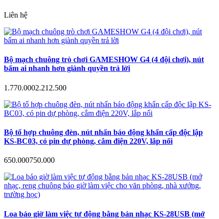
Liên hệ
Bộ mạch chuông trò chơi GAMESHOW G4 (4 đội chơi), nút
bấm ai nhanh hơn giành quyền trả lời
1.770.000
2.212.500
Bộ tổ hợp chuông đèn, nút nhấn báo động khẩn cấp độc lập
KS-BC03, có pin dự phòng, cắm điện 220V, lắp nổi
650.000
750.000
Loa báo giờ làm việc tự động bằng bản nhạc KS-28USB (mở