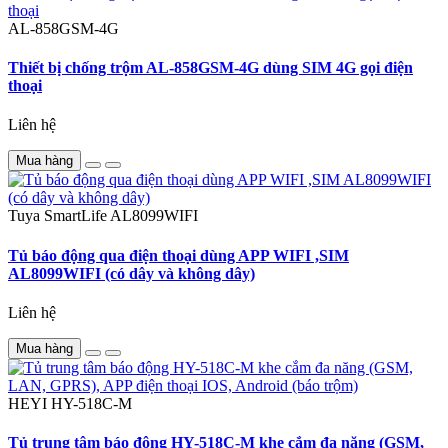
AL-858GSM-4G
Thiết bị chống trộm AL-858GSM-4G dùng SIM 4G gọi điện
thoại
Liên hệ
Mua hàng
Tuya SmartLife
AL8099WIFI
Tủ báo động qua điện thoại dùng APP WIFI ,SIM
AL8099WIFI (có dây và không dây)
Liên hệ
Mua hàng
HEYI
HY-518C-M
Tủ trung tâm báo động HY-518C-M khe cắm đa năng (GSM,