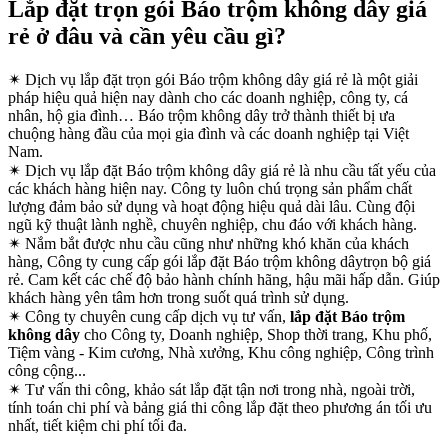
Lắp đặt trọn gói Báo trộm không dây giá
rẻ ở đâu và cần yêu cầu gì?
✴
Dịch vụ lắp đặt trọn gói Báo trộm không dây giá rẻ là một giải
pháp hiệu quả hiện nay dành cho các doanh nghiệp, công ty, cá
nhân, hộ gia đình… Báo trộm không dây trở thành thiết bị ưa
chuộng hàng đầu của mọi gia đình và các doanh nghiệp tại Việt
Nam.
✴
Dịch vụ lắp đặt Báo trộm không dây giá rẻ là nhu cầu tất yếu của
các khách hàng hiện nay. Công ty luôn chú trọng sản phẩm chất
lượng đảm bảo sử dụng và hoạt động hiệu quả dài lâu. Cùng đội
ngũ kỹ thuật lành nghề, chuyên nghiệp, chu đáo với khách hàng.
✴
Nắm bắt được nhu cầu cũng như những khó khăn của khách
hàng, Công ty cung cấp gói lắp đặt Báo trộm không dâytrọn bộ giá
rẻ. Cam kết các chế độ bảo hành chính hãng, hậu mãi hấp dẫn. Giúp
khách hàng yên tâm hơn trong suốt quá trình sử dụng.
✴
Công ty chuyên cung cấp dịch vụ tư vấn,
lắp đặt Báo trộm
không dây
cho Công ty, Doanh nghiệp, Shop thời trang, Khu phố,
Tiệm vàng - Kim cương, Nhà xưởng, Khu công nghiệp, Công trình
công cộng...
✴
Tư vấn thi công, khảo sát lắp đặt tận nơi trong nhà, ngoài trời,
tính toán chi phí và bảng giá thi công lắp đặt theo phương án tối ưu
nhất, tiết kiệm chi phí tối đa.