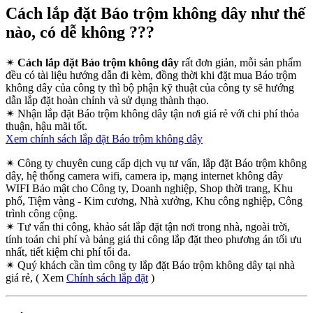
Cách lắp đặt Báo trộm không dây như thế
nào, có dễ không ???
✴
Cách lắp đặt Báo trộm không dây
rất đơn giản, mỗi sản phẩm
đều có tài liệu hướng dẫn đi kèm, đồng thời khi đặt mua Báo trộm
không dây của công ty thì bộ phận kỹ thuật của công ty sẽ hướng
dẫn lắp đặt hoàn chỉnh và sử dụng thành thạo.
✴
Nhận lắp đặt Báo trộm không dây tận nơi giá rẻ với chi phí thỏa
thuận, hậu mãi tốt.
Xem chính sách lắp đặt Báo trộm không dây
✴
Công ty chuyên cung cấp dịch vụ tư vấn, lắp đặt Báo trộm không
dây, hệ thống camera wifi, camera ip, mạng internet không dây
WIFI Bảo mật cho Công ty, Doanh nghiệp, Shop thời trang, Khu
phố, Tiệm vàng - Kim cương, Nhà xưởng, Khu công nghiệp, Công
trình công cộng.
✴
Tư vấn thi công, khảo sát lắp đặt tận nơi trong nhà, ngoài trời,
tính toán chi phí và bảng giá thi công lắp đặt theo phương án tối ưu
nhất, tiết kiệm chi phí tối đa.
✴
Quý khách cần tìm công ty lắp đặt Báo trộm không dây tại nhà
giá rẻ, ( Xem
Chính sách lắp đặt
)