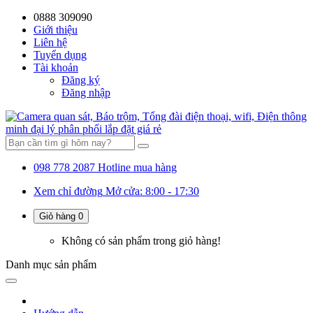
0888 309090
59%
20%
13%
18%
10%
28%
21%
37%
54%
4%
Giới thiệu
Liên hệ
OFF
OFF
OFF
OFF
OFF
OFF
OFF
Tuyển dụng
Tài khoản
Đăng ký
Đăng nhập
098 778 2087
Hotline mua hàng
Xem chỉ đường
Mở cửa: 8:00 - 17:30
Giỏ hàng
0
Không có sản phẩm trong giỏ hàng!
Danh mục
sản phẩm