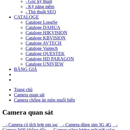
- Góc kỹ thuật
- Kỹ năng mềm
- Thủ thuật SEO
CATALOGE
Cataloge LongSe
Cataloge DAHUA
Cataloge HIKVISION
Cataloge KBVISION
Cataloge AVTECH
Cataloge Vantech
Cataloge QUESTEK
Cataloge HD PARAGON
Cataloge UNIVIEW
BẢNG GIÁ
Trang chủ
Camera quan sát
Camera chống ăn mòn muối biển
Camera quan sát
- Camera có tích hợp pin sạc
- Camera dùng sim 3G 4G
-
Camera Wifi không dây
- Camera năng lượng mặt trời solar
-