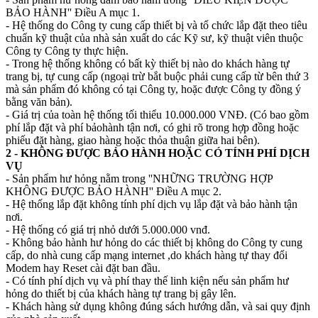
BẢO HÀNH'' Điều A mục 1.
- Hệ thống do Công ty cung cấp thiết bị và tổ chức lắp đặt theo tiêu
chuẩn kỹ thuật của nhà sản xuất do các Kỹ sư, kỹ thuật viên thuộc
Công ty Công ty thực hiện.
- Trong hệ thống không có bất kỳ thiết bị nào do khách hàng tự
trang bị, tự cung cấp (ngoại trừ bắt buộc phải cung cấp từ bên thứ 3
mà sản phẩm đó không có tại Công ty, hoặc được Công ty đồng ý
bằng văn bản).
- Giá trị của toàn hệ thống tối thiểu 10.000.000 VNĐ. (Có bao gồm
phí lắp đặt và phí bảohành tận nơi, có ghi rõ trong hợp đồng hoặc
phiếu đặt hàng, giao hàng hoặc thỏa thuận giữa hai bên).
2 - KHÔNG ĐƯỢC BẢO HÀNH HOẶC CÓ TÍNH PHÍ DỊCH
VỤ
- Sản phẩm hư hỏng nằm trong ''NHỮNG TRƯỜNG HỢP
KHÔNG ĐƯỢC BẢO HÀNH'' Điều A mục 2.
- Hệ thống lắp đặt không tính phí dịch vụ lắp đặt và bảo hành tận
nơi.
- Hệ thống có giá trị nhỏ dưới 5.000.000 vnđ.
- Không bảo hành hư hỏng do các thiết bị không do Công ty cung
cấp, do nhà cung cấp mạng internet ,do khách hàng tự thay đổi
Modem hay Reset cài đặt ban đầu.
- Có tính phí dịch vụ và phí thay thế linh kiện nếu sản phẩm hư
hỏng do thiết bị của khách hàng tự trang bị gây lên.
- Khách hàng sử dụng không đúng sách hướng dẫn, và sai quy định