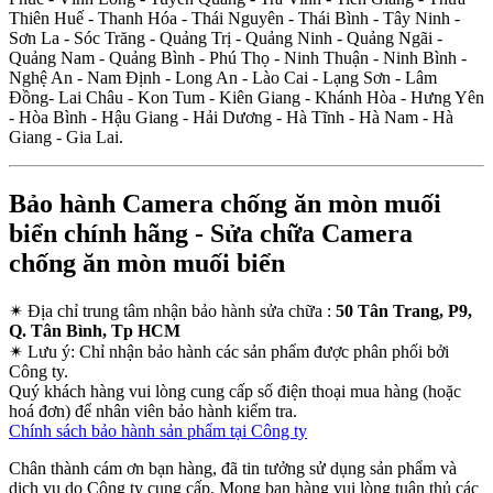
Thiên Huế - Thanh Hóa - Thái Nguyên - Thái Bình - Tây Ninh -
Sơn La - Sóc Trăng - Quảng Trị - Quảng Ninh - Quảng Ngãi -
Quảng Nam - Quảng Bình - Phú Thọ - Ninh Thuận - Ninh Bình -
Nghệ An - Nam Định - Long An - Lào Cai - Lạng Sơn - Lâm
Đồng- Lai Châu - Kon Tum - Kiên Giang - Khánh Hòa - Hưng Yên
- Hòa Bình - Hậu Giang - Hải Dương - Hà Tĩnh - Hà Nam - Hà
Giang - Gia Lai.
Bảo hành Camera chống ăn mòn muối
biển chính hãng - Sửa chữa Camera
chống ăn mòn muối biển
✴
Địa chỉ trung tâm nhận bảo hành sửa chữa :
50 Tân Trang, P9,
Q. Tân Bình, Tp HCM
✴
Lưu ý:
Chỉ nhận bảo hành các sản phẩm được phân phối bởi
Công ty.
Quý khách hàng vui lòng cung cấp số điện thoại mua hàng (hoặc
hoá đơn) để nhân viên bảo hành kiểm tra.
Chính sách bảo hành sản phẩm tại Công ty
Chân thành cám ơn bạn hàng, đã tin tưởng sử dụng sản phẩm và
dịch vụ do Công ty cung cấp. Mong bạn hàng vui lòng tuân thủ các