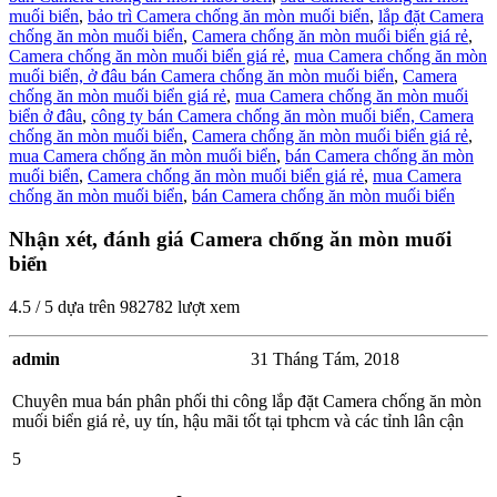
muối biển
,
bảo trì Camera chống ăn mòn muối biển
,
lắp đặt Camera
chống ăn mòn muối biển
,
Camera chống ăn mòn muối biển giá rẻ
,
Camera chống ăn mòn muối biển giá rẻ
,
mua Camera chống ăn mòn
muối biển,
ở đâu bán Camera chống ăn mòn muối biển
,
Camera
chống ăn mòn muối biển giá rẻ
,
mua Camera chống ăn mòn muối
biển ở đâu
,
công ty bán Camera chống ăn mòn muối biển,
Camera
chống ăn mòn muối biển
,
Camera chống ăn mòn muối biển giá rẻ
,
mua Camera chống ăn mòn muối biển
,
bán Camera chống ăn mòn
muối biển
,
Camera chống ăn mòn muối biển giá rẻ
,
mua Camera
chống ăn mòn muối biển
,
bán Camera chống ăn mòn muối biển
Nhận xét, đánh giá Camera chống ăn mòn muối
biển
4.5
/
5
dựa trên
982782
lượt xem
admin
31 Tháng Tám, 2018
Chuyên mua bán phân phối thi công lắp đặt Camera chống ăn mòn
muối biển giá rẻ, uy tín, hậu mãi tốt tại tphcm và các tỉnh lân cận
5