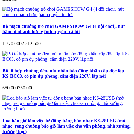
Bộ mạch chuông trò chơi GAMESHOW G4 (4 đội chơi), nút
bấm ai nhanh hơn giành quyền trả lời
1.770.000
2.212.500
Bộ tổ hợp chuông đèn, nút nhấn báo động khẩn cấp độc lập
KS-BC03, có pin dự phòng, cắm điện 220V, lắp nổi
650.000
750.000
Loa báo giờ làm việc tự động bằng bản nhạc KS-28USB (mở
nhạc, reng chuông báo giờ làm việc cho văn phòng, nhà xưởng,
trường học)