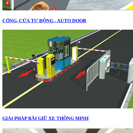
CỔNG, CỬA TỰ ĐỘNG - AUTO DOOR
GIẢI PHÁP BÃI GIỮ XE THÔNG MINH