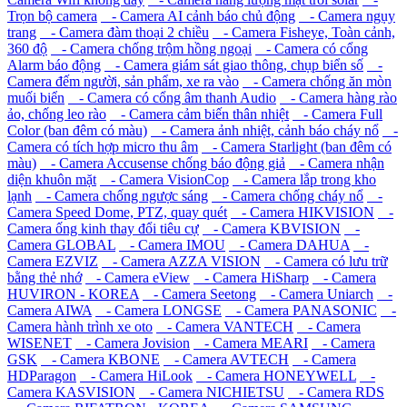
Trọn bộ camera
- Camera AI cảnh báo chủ động
- Camera ngụy
trang
- Camera đàm thoại 2 chiều
- Camera Fisheye, Toàn cảnh,
360 độ
- Camera chống trộm hồng ngoại
- Camera có cổng
Alarm báo động
- Camera giám sát giao thông, chụp biển số
-
Camera đếm người, sản phẩm, xe ra vào
- Camera chống ăn mòn
muối biển
- Camera có cổng âm thanh Audio
- Camera hàng rào
ảo, chống leo rào
- Camera cảm biến thân nhiệt
- Camera Full
Color (ban đêm có màu)
- Camera ảnh nhiệt, cảnh báo cháy nổ
-
Camera có tích hợp micro thu âm
- Camera Starlight (ban đêm có
màu)
- Camera Accusense chống báo động giả
- Camera nhận
diện khuôn mặt
- Camera VisionCop
- Camera lắp trong kho
lạnh
- Camera chống ngược sáng
- Camera chống cháy nổ
-
Camera Speed Dome, PTZ, quay quét
- Camera HIKVISION
-
Camera ống kinh thay đổi tiêu cự
- Camera KBVISION
-
Camera GLOBAL
- Camera IMOU
- Camera DAHUA
-
Camera EZVIZ
- Camera AZZA VISION
- Camera có lưu trữ
bằng thẻ nhớ
- Camera eView
- Camera HiSharp
- Camera
HUVIRON - KOREA
- Camera Seetong
- Camera Uniarch
-
Camera AIWA
- Camera LONGSE
- Camera PANASONIC
-
Camera hành trình xe oto
- Camera VANTECH
- Camera
WISENET
- Camera Jovision
- Camera MEARI
- Camera
GSK
- Camera KBONE
- Camera AVTECH
- Camera
HDParagon
- Camera HiLook
- Camera HONEYWELL
-
Camera KASVISION
- Camera NICHIETSU
- Camera RDS