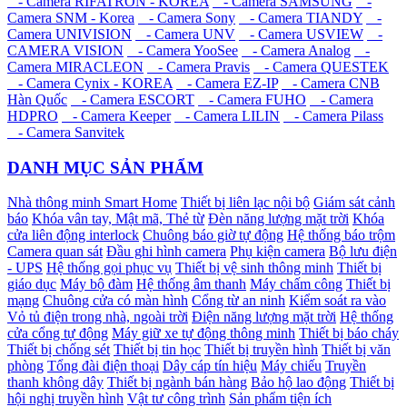
- Camera RIFATRON - KOREA
- Camera SAMSUNG
-
Camera SNM - Korea
- Camera Sony
- Camera TIANDY
-
Camera UNIVISION
- Camera UNV
- Camera USVIEW
-
CAMERA VISION
- Camera YooSee
- Camera Analog
-
Camera MIRACLEON
- Camera Pravis
- Camera QUESTEK
- Camera Cynix - KOREA
- Camera EZ-IP
- Camera CNB
Hàn Quốc
- Camera ESCORT
- Camera FUHO
- Camera
HDPRO
- Camera Keeper
- Camera LILIN
- Camera Pilass
- Camera Sanvitek
DANH MỤC SẢN PHẨM
Nhà thông minh Smart Home
Thiết bị liên lạc nội bộ
Giám sát cảnh
báo
Khóa vân tay, Mật mã, Thẻ từ
Đèn năng lượng mặt trời
Khóa
cửa liên động interlock
Chuông báo giờ tự động
Hệ thống báo trộm
Camera quan sát
Đầu ghi hình camera
Phụ kiện camera
Bộ lưu điện
- UPS
Hệ thống gọi phục vụ
Thiết bị vệ sinh thông minh
Thiết bị
giáo dục
Máy bộ đàm
Hệ thống âm thanh
Máy chấm công
Thiết bị
mạng
Chuông cửa có màn hình
Cổng từ an ninh
Kiểm soát ra vào
Vỏ tủ điện trong nhà, ngoài trời
Điện năng lượng mặt trời
Hệ thống
cửa cổng tự động
Máy giữ xe tự động thông minh
Thiết bị báo cháy
Thiết bị chống sét
Thiết bị tin học
Thiết bị truyền hình
Thiết bị văn
phòng
Tổng đài điện thoại
Dây cáp tín hiệu
Máy chiếu
Truyền
thanh không dây
Thiết bị ngành bán hàng
Bảo hộ lao động
Thiết bị
hội nghị truyền hình
Vật tư công trình
Sản phẩm tiện ích