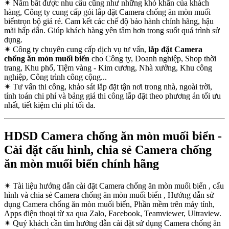
✴
Nắm bắt được nhu cầu cũng như những khó khăn của khách
hàng, Công ty cung cấp gói lắp đặt Camera chống ăn mòn muối
biểntrọn bộ giá rẻ. Cam kết các chế độ bảo hành chính hãng, hậu
mãi hấp dẫn. Giúp khách hàng yên tâm hơn trong suốt quá trình sử
dụng.
✴
Công ty chuyên cung cấp dịch vụ tư vấn,
lắp đặt Camera
chống ăn mòn muối biển
cho Công ty, Doanh nghiệp, Shop thời
trang, Khu phố, Tiệm vàng - Kim cương, Nhà xưởng, Khu công
nghiệp, Công trình công cộng...
✴
Tư vấn thi công, khảo sát lắp đặt tận nơi trong nhà, ngoài trời,
tính toán chi phí và bảng giá thi công lắp đặt theo phương án tối ưu
nhất, tiết kiệm chi phí tối đa.
HDSD Camera chống ăn mòn muối biển -
Cài đặt cấu hình, chia sẻ Camera chống
ăn mòn muối biển chính hãng
✴
Tài liệu hướng dẫn cài đặt Camera chống ăn mòn muối biển , cấu
hình và chia sẻ Camera chống ăn mòn muối biển , Hướng dẫn sử
dụng Camera chống ăn mòn muối biển, Phần mềm trên máy tính,
Apps điện thoại từ xa qua Zalo, Facebook, Teamviewer, Ultraview.
✴
Quý khách cần tìm hướng dẫn cài đặt sử dụng Camera chống ăn