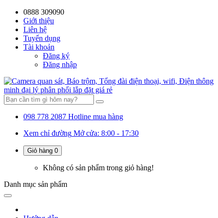
0888 309090
59%
20%
13%
18%
10%
28%
21%
Giới thiệu
Liên hệ
OFF
OFF
OFF
OFF
OFF
OFF
OFF
Tuyển dụng
Tài khoản
Đăng ký
Đăng nhập
098 778 2087
Hotline mua hàng
Xem chỉ đường
Mở cửa: 8:00 - 17:30
Giỏ hàng
0
Không có sản phẩm trong giỏ hàng!
Danh mục
sản phẩm