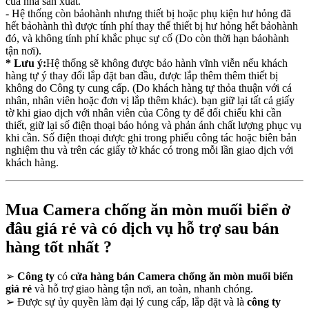
của nhà sản xuất.
- Hệ thống còn bảohành nhưng thiết bị hoặc phụ kiện hư hỏng đã
hết bảohành thì được tính phí thay thế thiết bị hư hỏng hết bảohành
đó, và không tính phí khắc phục sự cố (Do còn thời hạn bảohành
tận nơi).
* Lưu ý:
Hệ thống sẽ không được bảo hành vĩnh viễn nếu khách
hàng tự ý thay đổi lắp đặt ban đầu, được lắp thêm thêm thiết bị
không do Công ty cung cấp. (Do khách hàng tự thỏa thuận với cá
nhân, nhân viên hoặc đơn vị lắp thêm khác). bạn giữ lại tất cả giấy
tờ khi giao dịch với nhân viên của Công ty để đối chiếu khi cần
thiết, giữ lại số điện thoại báo hỏng và phản ánh chất lượng phục vụ
khi cần. Số điện thoại được ghi trong phiếu công tác hoặc biên bản
nghiệm thu và trên các giấy tờ khác có trong mỗi lần giao dịch với
khách hàng.
Mua Camera chống ăn mòn muối biển ở
đâu giá rẻ và có dịch vụ hỗ trợ sau bán
hàng tốt nhất ?
➢
Công ty
có
cửa hàng bán Camera chống ăn mòn muối biển
giá rẻ
và hỗ trợ giao hàng tận nơi, an toàn, nhanh chóng.
➢
Được sự ủy quyền làm đại lý cung cấp, lắp đặt và là
công ty