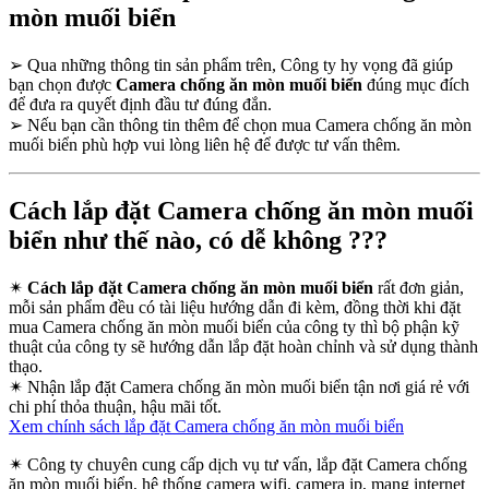
mòn muối biển
➢
Qua những thông tin sản phẩm trên, Công ty hy vọng đã giúp
bạn chọn được
Camera chống ăn mòn muối biển
đúng mục đích
để đưa ra quyết định đầu tư đúng đắn.
➢
Nếu bạn cần thông tin thêm để chọn mua Camera chống ăn mòn
muối biển phù hợp vui lòng liên hệ để được tư vấn thêm.
Cách lắp đặt Camera chống ăn mòn muối
biển như thế nào, có dễ không ???
✴
Cách lắp đặt Camera chống ăn mòn muối biển
rất đơn giản,
mỗi sản phẩm đều có tài liệu hướng dẫn đi kèm, đồng thời khi đặt
mua Camera chống ăn mòn muối biển của công ty thì bộ phận kỹ
thuật của công ty sẽ hướng dẫn lắp đặt hoàn chỉnh và sử dụng thành
thạo.
✴
Nhận lắp đặt Camera chống ăn mòn muối biển tận nơi giá rẻ với
chi phí thỏa thuận, hậu mãi tốt.
Xem chính sách lắp đặt Camera chống ăn mòn muối biển
✴
Công ty chuyên cung cấp dịch vụ tư vấn, lắp đặt Camera chống
ăn mòn muối biển, hệ thống camera wifi, camera ip, mạng internet