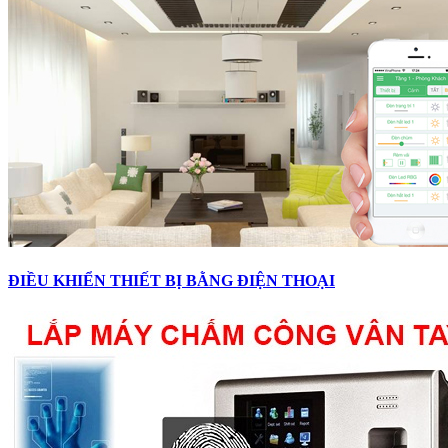
ĐIỀU KHIỂN THIẾT BỊ BẰNG ĐIỆN THOẠI