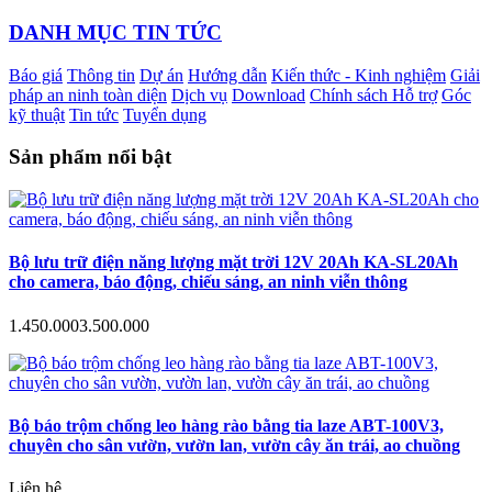
DANH MỤC TIN TỨC
Báo giá
Thông tin
Dự án
Hướng dẫn
Kiến thức - Kinh nghiệm
Giải
pháp an ninh toàn diện
Dịch vụ
Download
Chính sách Hỗ trợ
Góc
kỹ thuật
Tin tức
Tuyển dụng
Sản phẩm nổi bật
Bộ lưu trữ điện năng lượng mặt trời 12V 20Ah KA-SL20Ah
cho camera, báo động, chiếu sáng, an ninh viễn thông
1.450.000
3.500.000
Bộ báo trộm chống leo hàng rào bằng tia laze ABT-100V3,
chuyên cho sân vườn, vườn lan, vườn cây ăn trái, ao chuồng
Liên hệ