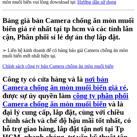
mòn muối biển vui lòng download tại:
Hướng dẫn sử dụng
Bảng giá bán Camera chống ăn mòn muối
biển giá rẻ nhất tại tp hcm và các tỉnh lân
cận, Phân phối sỉ lẻ dự án thợ lắp đặt.
➢
Liên hệ kinh doanh để có bảng báo giá Camera chống ăn mòn
muối biển mới nhất hiện tại.
Chính sách công ty bán Camera chống ăn mòn muối biển
Công ty có cửa hàng và là
nơi bán
Camera chống ăn mòn muối biển giá rẻ
,
được sự ủy quyền làm
công ty phân phối
Camera chống ăn mòn muối biển
và là
đại lý cung cấp, lắp đặt, cùng với chiều
chính sách và chế độ hậu mãi tốt nhất, có
hỗ trợ giao hàng, lắp đặt tận nơi tại Tp
HCM, nhanh chóng, tư vấn kỹ thuật tận