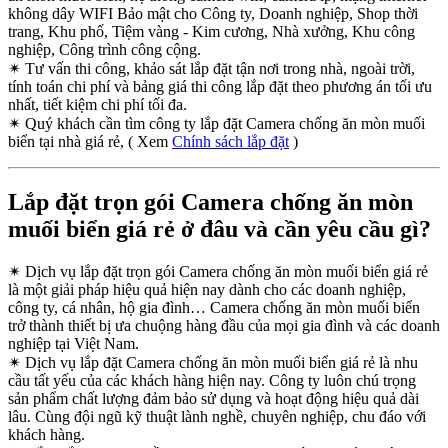
không dây WIFI Bảo mật cho Công ty, Doanh nghiệp, Shop thời
trang, Khu phố, Tiệm vàng - Kim cương, Nhà xưởng, Khu công
nghiệp, Công trình công cộng.
✴
Tư vấn thi công, khảo sát lắp đặt tận nơi trong nhà, ngoài trời,
tính toán chi phí và bảng giá thi công lắp đặt theo phương án tối ưu
nhất, tiết kiệm chi phí tối đa.
✴
Quý khách cần tìm công ty lắp đặt Camera chống ăn mòn muối
biển tại nhà giá rẻ, ( Xem
Chính sách lắp đặt
)
Lắp đặt trọn gói Camera chống ăn mòn
muối biển giá rẻ ở đâu và cần yêu cầu gì?
✴
Dịch vụ lắp đặt trọn gói Camera chống ăn mòn muối biển giá rẻ
là một giải pháp hiệu quả hiện nay dành cho các doanh nghiệp,
công ty, cá nhân, hộ gia đình… Camera chống ăn mòn muối biển
trở thành thiết bị ưa chuộng hàng đầu của mọi gia đình và các doanh
nghiệp tại Việt Nam.
✴
Dịch vụ lắp đặt Camera chống ăn mòn muối biển giá rẻ là nhu
cầu tất yếu của các khách hàng hiện nay. Công ty luôn chú trọng
sản phẩm chất lượng đảm bảo sử dụng và hoạt động hiệu quả dài
lâu. Cùng đội ngũ kỹ thuật lành nghề, chuyên nghiệp, chu đáo với
khách hàng.