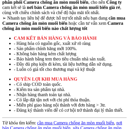
phân phối Camera chống ăn mòn muối biển
, cho nên
Công ty
cam kết sẽ là
nơi bán Camera chống ăn mòn muối biển giá rẻ
,
cùng với chiều chính sách và chế độ hậu mãi tốt nhất.
➢
Nhanh tay liên hệ để được hỗ trợ tốt nhất nếu bạn đang
cần mua
Camera chống ăn mòn muối biển
hoặc cần tư vấn xem
Camera
chống ăn mòn muối biển nào chất lượng tốt
CAM KẾT BÁN HÀNG VÀ BẢO HÀNH
- Hàng hóa có nguồn gốc, xuất xứ rõ ràng
- Sản phẩm chính hãng mới 100%.
- Không bán hàng kém chất lượng
- Bảo hành bằng tem theo tiêu chuẩn nhà sản xuất.
- Đầy đủ phụ kiện đi kèm, tài liệu hướng dẫn sử dụng.
- Luôn có giá tốt cho thương mại và kỹ thuật
QUYỀN LỢI KHI MUA HÀNG
- Có ship COD toàn quốc.
- Kiểm tra sản phẩm tại nhà.
- Nhận hàng thanh toán tại nhà.
- Có lắp đặt tận nơi với chi phí thỏa thuận.
- Miễn phí giao hàng nội thành với đơn hàng > 3tr.
- Đăng ký thành viên để có cơ hội trở thành đại lý thân thiết.
Từ khóa tìm kiếm:
cần mua Camera chống ăn mòn muối biển
,
nơi
bán Camera chống ăn mòn muối biển
,
sửa Camera chống ăn mòn