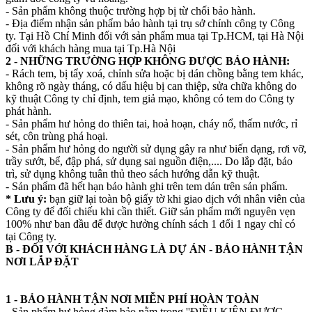
- Sản phẩm không thuộc trường hợp bị từ chối bảo hành.
- Địa điểm nhận sản phẩm bảo hành tại trụ sở chính công ty Công
ty. Tại Hồ Chí Minh đối với sản phẩm mua tại Tp.HCM, tại Hà Nội
đối với khách hàng mua tại Tp.Hà Nội
2 - NHỮNG TRƯỜNG HỢP KHÔNG ĐƯỢC BẢO HÀNH:
- Rách tem, bị tẩy xoá, chỉnh sửa hoặc bị dán chồng bằng tem khác,
không rõ ngày tháng, có dấu hiệu bị can thiệp, sửa chữa không do
kỹ thuật Công ty chỉ định, tem giả mạo, không có tem do Công ty
phát hành.
- Sản phẩm hư hỏng do thiên tai, hoả hoạn, cháy nổ, thấm nước, rỉ
sét, côn trùng phá hoại.
- Sản phẩm hư hỏng do người sử dụng gây ra như biến dạng, rơi vỡ,
trầy sướt, bể, đập phá, sử dụng sai nguồn điện,.... Do lắp đặt, bảo
trì, sử dụng không tuân thủ theo sách hướng dẫn kỹ thuật.
- Sản phẩm đã hết hạn bảo hành ghi trên tem dán trên sản phẩm.
* Lưu ý:
bạn giữ lại toàn bộ giấy tờ khi giao dịch với nhân viên của
Công ty để đối chiếu khi cần thiết. Giữ sản phẩm mới nguyên vẹn
100% như ban đầu để được hưởng chính sách 1 đổi 1 ngay chỉ có
tại Công ty.
B - ĐỐI VỚI KHÁCH HÀNG LÀ DỰ ÁN - BẢO HÀNH TẬN
NƠI LẮP ĐẶT
1 - BẢO HÀNH TẬN NƠI MIỄN PHÍ HOÀN TOÀN
- Sản phẩm hư hỏng đảm bảo nằm trong ''ĐIỀU KIỆN ĐƯỢC