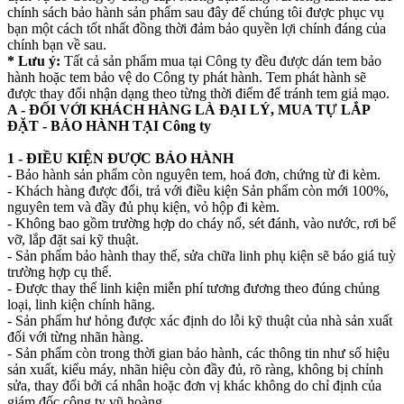
chính sách bảo hành sản phẩm sau đây để chúng tôi được phục vụ
bạn một cách tốt nhất đồng thời đảm bảo quyền lợi chính đáng của
chính bạn về sau.
* Lưu ý:
Tất cả sản phẩm mua tại Công ty đều được dán tem bảo
hành hoặc tem bảo vệ do Công ty phát hành. Tem phát hành sẽ
được thay đổi nhận dạng theo từng thời điểm để tránh tem giả mạo.
A - ĐỐI VỚI KHÁCH HÀNG LÀ ĐẠI LÝ, MUA TỰ LẮP
ĐẶT - BẢO HÀNH TẠI Công ty
1 - ĐIỀU KIỆN ĐƯỢC BẢO HÀNH
- Bảo hành sản phẩm còn nguyên tem, hoá đơn, chứng từ đi kèm.
- Khách hàng được đổi, trả với điều kiện Sản phẩm còn mới 100%,
nguyên tem và đầy đủ phụ kiện, vỏ hộp đi kèm.
- Không bao gồm trường hợp do cháy nổ, sét đánh, vào nước, rơi bể
vỡ, lắp đặt sai kỹ thuật.
- Sản phẩm bảo hành thay thế, sửa chữa linh phụ kiện sẽ báo giá tuỳ
trường hợp cụ thể.
- Được thay thế linh kiện miễn phí tương đương theo đúng chủng
loại, linh kiện chính hãng.
- Sản phẩm hư hỏng được xác định do lỗi kỹ thuật của nhà sản xuất
đối với từng nhãn hàng.
- Sản phẩm còn trong thời gian bảo hành, các thông tin như số hiệu
sản xuất, kiểu máy, nhãn hiệu còn đầy đủ, rõ ràng, không bị chỉnh
sửa, thay đổi bởi cá nhân hoặc đơn vị khác không do chỉ định của
giám đốc công ty vũ hoàng.