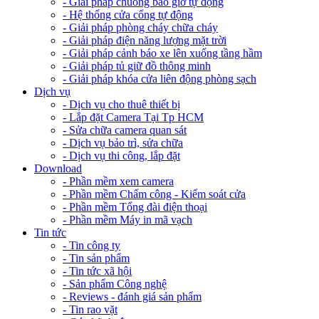
- Giải pháp chuông báo giờ tự động
- Hệ thống cửa cổng tự động
- Giải pháp phòng cháy chữa cháy
- Giải pháp điện năng lượng mặt trời
- Giải pháp cảnh báo xe lên xuống tầng hầm
- Giải pháp tủ giữ đồ thông minh
- Giải pháp khóa cửa liên động phòng sạch
Dịch vụ
- Dịch vụ cho thuê thiết bị
- Lắp đặt Camera Tại Tp HCM
- Sửa chữa camera quan sát
- Dịch vụ bảo trì, sửa chữa
- Dịch vụ thi công, lắp đặt
Download
- Phần mềm xem camera
- Phần mềm Chấm công - Kiểm soát cửa
- Phần mềm Tổng đài điện thoại
- Phần mềm Máy in mã vạch
Tin tức
- Tin công ty
- Tin sản phẩm
- Tin tức xã hội
- Sản phẩm Công nghệ
- Reviews - đánh giá sản phẩm
- Tin rao vặt