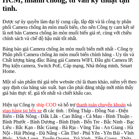
tình.
Được sự ủy quyền làm đại lý cung cấp, lắp đặt và là công ty phân
phối Camera chống ăn mòn muối biển, cho nên Công ty cam kết sẽ
là nơi bán Camera chống ăn mòn muối biển giá rẻ, cùng với chiều
chính sách và chế độ hậu mãi tốt nhất.
Bảng báo giá Camera chống ăn mòn muối biển mới nhất - Công ty
Phân phối Camera chống ăn mòn muối biển chính hãng - Uy tín và
Chất lượng hàng đầu: Bảng giá Camera WIFI, Đầu ghi Camera IP,
Phụ kiện camera, Switch PoE, Cáp mạng, Nhà thông minh, Smart
Home.
Một số sản phẩm thì giá trên website chỉ là tham khảo, niêm yết theo
quy định của hãng sản xuất. bạn cần phải đăng nhập mới nhìn thấy
giá bán thực tế, giá tốt nhất và chiết khấu cao.
Hiện tại Công ty
ship COD
và hỗ trợ
thanh toán chuyển khoản
và
giao hàng tại bến xe
đi các tỉnh.
: Đồng Tháp - Đồng Nai - Điện
Biên - Đắk Nông - Đắk Lắk - Cao Bằng - Cà Mau - Bình Thuận -
Bình Phước - Bình Dương - Bình Định - Bến Tre - Bắc Ninh - Bạc
Liêu - Bắc Kạn - Bắc Giang - Bà Rịa - Vũng Tàu - An Giang - Hà
Nội - Hải Phòng - Đà Nẵng - Cần Thơ - Phú Yên - Yên Bái - Vĩnh
Phúc - Vĩnh Long - Tuyên Quang - Trà Vinh - Tiền Giang - Thừa