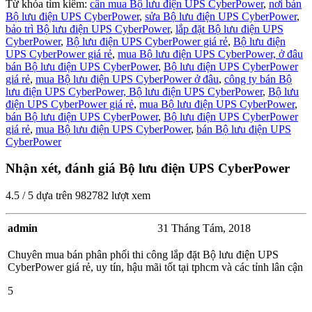
Từ khóa tìm kiếm:
cần mua Bộ lưu điện UPS CyberPower
,
nơi bán
Bộ lưu điện UPS CyberPower
,
sửa Bộ lưu điện UPS CyberPower
,
bảo trì Bộ lưu điện UPS CyberPower
,
lắp đặt Bộ lưu điện UPS
CyberPower
,
Bộ lưu điện UPS CyberPower giá rẻ
,
Bộ lưu điện
UPS CyberPower giá rẻ
,
mua Bộ lưu điện UPS CyberPower,
ở đâu
bán Bộ lưu điện UPS CyberPower
,
Bộ lưu điện UPS CyberPower
giá rẻ
,
mua Bộ lưu điện UPS CyberPower ở đâu
,
công ty bán Bộ
lưu điện UPS CyberPower,
Bộ lưu điện UPS CyberPower
,
Bộ lưu
điện UPS CyberPower giá rẻ
,
mua Bộ lưu điện UPS CyberPower
,
bán Bộ lưu điện UPS CyberPower
,
Bộ lưu điện UPS CyberPower
giá rẻ
,
mua Bộ lưu điện UPS CyberPower
,
bán Bộ lưu điện UPS
CyberPower
Nhận xét, đánh giá Bộ lưu điện UPS CyberPower
4.5
/
5
dựa trên
982782
lượt xem
admin
31 Tháng Tám, 2018
Chuyên mua bán phân phối thi công lắp đặt Bộ lưu điện UPS
CyberPower giá rẻ, uy tín, hậu mãi tốt tại tphcm và các tỉnh lân cận
5