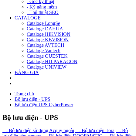
- Góc kỹ thuật
- Kỹ năng mềm
- Thủ thuật SEO
CATALOGE
Cataloge LongSe
Cataloge DAHUA
Cataloge HIKVISION
Cataloge KBVISION
Cataloge AVTECH
Cataloge Vantech
Cataloge QUESTEK
Cataloge HD PARAGON
Cataloge UNIVIEW
BẢNG GIÁ
Trang chủ
Bộ lưu điện - UPS
Bộ lưu điện UPS CyberPower
Bộ lưu điện - UPS
- Bộ lưu điện sử dụng Acquy ngoài
- Bộ lưu điện Tora
- Bộ
lưu điện cho camera
- Bộ lưu điện DOORMATIC
- Bộ lưu điện