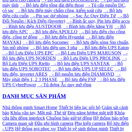
máy tính
- Bộ lưu điện tổng đài điện thoại
- Tủ cấp nguồn DC,
có sạc
- Bộ lưu điện máy chấm công, kiểm soát cửa
- Bộ lưu
điện cửa cuốn
- Pin sạc dự phòng
- Sạc Ắc Quy Điện Tử
- Bộ
Đổi Nguồn / Kích Điện (Inverter)
- Bình ắc quy, Pin lưu điện accu
- Bình lưu điện AUSTDOOR
- Bình lưu điện hãng YH
- Bộ
lưu điện APC
- Bộ lưu điện APOLLO
- Bộ lưu điện cho cổng
điện, cổng tự động
- Bộ lưu điện Hyundai
- Bộ lưu điện
MAYAKI
- Bộ lưu điện Socomec
- Bộ lưu điện sóng Sin chuẩn,
Sin mô phỏng
- Bộ lưu điện ups 3 pha
- Bộ lưu điện UPS Eaton
- Bộ Lưu Điện UPS EPC
- Bộ Lưu Điện UPS MARUSON
-
Bộ lưu điện UPS NORDEN
- Bộ Lưu Điện UPS PROLINK
-
Bộ Lưu Điện UPS Riello
- Bộ lưu điện UPS SANTAK
- Bộ
lưu điện UPS SOROTEC
- Bộ lưu điện UPS UP SELEC
- Bộ
lưu điện, inverter ARES
- Bộ nguồn lưu điện DIAMOND
-
Máy phát điện 1, 2 3 PHASE
- Bộ lưu điện FSP
- Bộ lưu điện
UPS CyberPower
- Tủ đựng Ắc quy mở rộng
DANH MỤC SẢN PHẨM
Nhà thông minh Smart Home
Thiết bị liên lạc nội bộ
Giám sát cảnh
báo
Khóa vân tay, Mật mã, Thẻ từ
Đèn năng lượng mặt trời
Khóa
cửa liên động interlock
Chuông báo giờ tự động
Hệ thống báo trộm
Camera quan sát
Đầu ghi hình camera
Phụ kiện camera
Bộ lưu điện
- UPS
Hệ thống gọi phục vụ
Thiết bị vệ sinh thông minh
Thiết bị