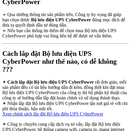
CyberPower
➢
Qua những thông tin sản phẩm trên, Công ty hy vọng đã giúp
bạn chọn được
Bộ lưu điện UPS CyberPower
đúng mục đích để
đưa ra quyết định đầu tư đúng đắn.
➢
Nếu bạn cần thông tin thêm để chọn mua Bộ lưu điện UPS
CyberPower phù hợp vui lòng liên hệ để được tư vấn thêm.
Cách lắp đặt Bộ lưu điện UPS
CyberPower như thế nào, có dễ không
???
✴
Cách lắp đặt Bộ lưu điện UPS CyberPower
rất đơn giản, mỗi
sản phẩm đều có tài liệu hướng dẫn đi kèm, đồng thời khi đặt mua
Bộ lưu điện UPS CyberPower của công ty thì bộ phận kỹ thuật của
công ty sẽ hướng dẫn lắp đặt hoàn chỉnh và sử dụng thành thạo.
✴
Nhận lắp đặt Bộ lưu điện UPS CyberPower tận nơi giá rẻ với chi
phí thỏa thuận, hậu mãi tốt.
Xem chính sách lắp đặt Bộ lưu điện UPS CyberPower
✴
Công ty chuyên cung cấp dịch vụ tư vấn, lắp đặt Bộ lưu điện
UPS CyberPower, hệ thống camera wifi, camera ip, mạng internet