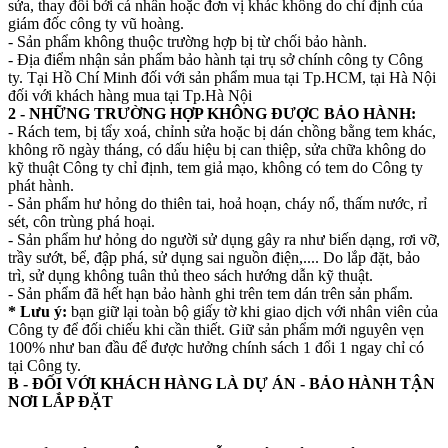
sửa, thay đổi bởi cá nhân hoặc đơn vị khác không do chỉ định của
giám đốc công ty vũ hoàng.
- Sản phẩm không thuộc trường hợp bị từ chối bảo hành.
- Địa điểm nhận sản phẩm bảo hành tại trụ sở chính công ty Công
ty. Tại Hồ Chí Minh đối với sản phẩm mua tại Tp.HCM, tại Hà Nội
đối với khách hàng mua tại Tp.Hà Nội
2 - NHỮNG TRƯỜNG HỢP KHÔNG ĐƯỢC BẢO HÀNH:
- Rách tem, bị tẩy xoá, chỉnh sửa hoặc bị dán chồng bằng tem khác,
không rõ ngày tháng, có dấu hiệu bị can thiệp, sửa chữa không do
kỹ thuật Công ty chỉ định, tem giả mạo, không có tem do Công ty
phát hành.
- Sản phẩm hư hỏng do thiên tai, hoả hoạn, cháy nổ, thấm nước, rỉ
sét, côn trùng phá hoại.
- Sản phẩm hư hỏng do người sử dụng gây ra như biến dạng, rơi vỡ,
trầy sướt, bể, đập phá, sử dụng sai nguồn điện,.... Do lắp đặt, bảo
trì, sử dụng không tuân thủ theo sách hướng dẫn kỹ thuật.
- Sản phẩm đã hết hạn bảo hành ghi trên tem dán trên sản phẩm.
* Lưu ý:
bạn giữ lại toàn bộ giấy tờ khi giao dịch với nhân viên của
Công ty để đối chiếu khi cần thiết. Giữ sản phẩm mới nguyên vẹn
100% như ban đầu để được hưởng chính sách 1 đổi 1 ngay chỉ có
tại Công ty.
B - ĐỐI VỚI KHÁCH HÀNG LÀ DỰ ÁN - BẢO HÀNH TẬN
NƠI LẮP ĐẶT