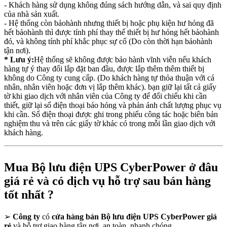
- Khách hàng sử dụng không đúng sách hướng dẫn, và sai quy định
của nhà sản xuất.
- Hệ thống còn bảohành nhưng thiết bị hoặc phụ kiện hư hỏng đã
hết bảohành thì được tính phí thay thế thiết bị hư hỏng hết bảohành
đó, và không tính phí khắc phục sự cố (Do còn thời hạn bảohành
tận nơi).
* Lưu ý:
Hệ thống sẽ không được bảo hành vĩnh viễn nếu khách
hàng tự ý thay đổi lắp đặt ban đầu, được lắp thêm thêm thiết bị
không do Công ty cung cấp. (Do khách hàng tự thỏa thuận với cá
nhân, nhân viên hoặc đơn vị lắp thêm khác). bạn giữ lại tất cả giấy
tờ khi giao dịch với nhân viên của Công ty để đối chiếu khi cần
thiết, giữ lại số điện thoại báo hỏng và phản ánh chất lượng phục vụ
khi cần. Số điện thoại được ghi trong phiếu công tác hoặc biên bản
nghiệm thu và trên các giấy tờ khác có trong mỗi lần giao dịch với
khách hàng.
Mua Bộ lưu điện UPS CyberPower ở đâu
giá rẻ và có dịch vụ hỗ trợ sau bán hàng
tốt nhất ?
➢
Công ty
có
cửa hàng bán Bộ lưu điện UPS CyberPower giá
rẻ
và hỗ trợ giao hàng tận nơi, an toàn, nhanh chóng.