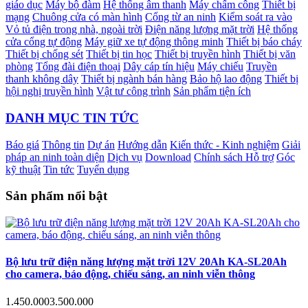
giáo dục
Máy bộ đàm
Hệ thống âm thanh
Máy chấm công
Thiết bị
mạng
Chuông cửa có màn hình
Cổng từ an ninh
Kiểm soát ra vào
Vỏ tủ điện trong nhà, ngoài trời
Điện năng lượng mặt trời
Hệ thống
cửa cổng tự động
Máy giữ xe tự động thông minh
Thiết bị báo cháy
Thiết bị chống sét
Thiết bị tin học
Thiết bị truyền hình
Thiết bị văn
phòng
Tổng đài điện thoại
Dây cáp tín hiệu
Máy chiếu
Truyền
thanh không dây
Thiết bị ngành bán hàng
Bảo hộ lao động
Thiết bị
hội nghị truyền hình
Vật tư công trình
Sản phẩm tiện ích
DANH MỤC TIN TỨC
Báo giá
Thông tin
Dự án
Hướng dẫn
Kiến thức - Kinh nghiệm
Giải
pháp an ninh toàn diện
Dịch vụ
Download
Chính sách Hỗ trợ
Góc
kỹ thuật
Tin tức
Tuyển dụng
Sản phẩm nổi bật
Bộ lưu trữ điện năng lượng mặt trời 12V 20Ah KA-SL20Ah
cho camera, báo động, chiếu sáng, an ninh viễn thông
1.450.000
3.500.000