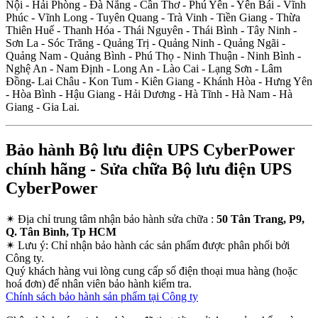
Nội - Hải Phòng - Đà Nẵng - Cần Thơ - Phú Yên - Yên Bái - Vĩnh
Phúc - Vĩnh Long - Tuyên Quang - Trà Vinh - Tiền Giang - Thừa
Thiên Huế - Thanh Hóa - Thái Nguyên - Thái Bình - Tây Ninh -
Sơn La - Sóc Trăng - Quảng Trị - Quảng Ninh - Quảng Ngãi -
Quảng Nam - Quảng Bình - Phú Thọ - Ninh Thuận - Ninh Bình -
Nghệ An - Nam Định - Long An - Lào Cai - Lạng Sơn - Lâm
Đồng- Lai Châu - Kon Tum - Kiên Giang - Khánh Hòa - Hưng Yên
- Hòa Bình - Hậu Giang - Hải Dương - Hà Tĩnh - Hà Nam - Hà
Giang - Gia Lai.
Bảo hành Bộ lưu điện UPS CyberPower
chính hãng - Sửa chữa Bộ lưu điện UPS
CyberPower
✴
Địa chỉ trung tâm nhận bảo hành sửa chữa :
50 Tân Trang, P9,
Q. Tân Bình, Tp HCM
✴
Lưu ý:
Chỉ nhận bảo hành các sản phẩm được phân phối bởi
Công ty.
Quý khách hàng vui lòng cung cấp số điện thoại mua hàng (hoặc
hoá đơn) để nhân viên bảo hành kiểm tra.
Chính sách bảo hành sản phẩm tại Công ty