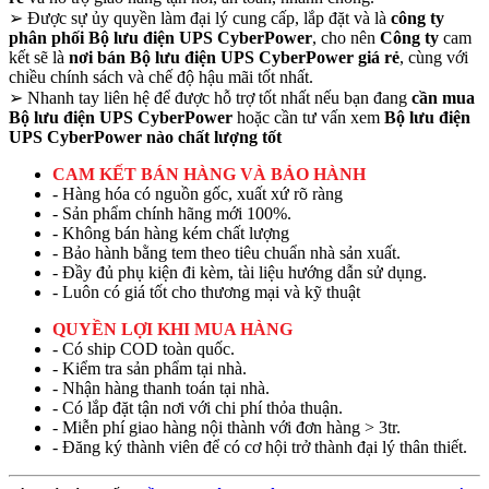
➢
Được sự ủy quyền làm đại lý cung cấp, lắp đặt và là
công ty
phân phối Bộ lưu điện UPS CyberPower
, cho nên
Công ty
cam
kết sẽ là
nơi bán Bộ lưu điện UPS CyberPower giá rẻ
, cùng với
chiều chính sách và chế độ hậu mãi tốt nhất.
➢
Nhanh tay liên hệ để được hỗ trợ tốt nhất nếu bạn đang
cần mua
Bộ lưu điện UPS CyberPower
hoặc cần tư vấn xem
Bộ lưu điện
UPS CyberPower nào chất lượng tốt
CAM KẾT BÁN HÀNG VÀ BẢO HÀNH
- Hàng hóa có nguồn gốc, xuất xứ rõ ràng
- Sản phẩm chính hãng mới 100%.
- Không bán hàng kém chất lượng
- Bảo hành bằng tem theo tiêu chuẩn nhà sản xuất.
- Đầy đủ phụ kiện đi kèm, tài liệu hướng dẫn sử dụng.
- Luôn có giá tốt cho thương mại và kỹ thuật
QUYỀN LỢI KHI MUA HÀNG
- Có ship COD toàn quốc.
- Kiểm tra sản phẩm tại nhà.
- Nhận hàng thanh toán tại nhà.
- Có lắp đặt tận nơi với chi phí thỏa thuận.
- Miễn phí giao hàng nội thành với đơn hàng > 3tr.
- Đăng ký thành viên để có cơ hội trở thành đại lý thân thiết.