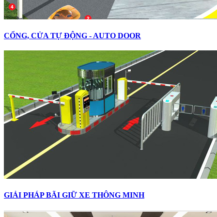
CỔNG, CỬA TỰ ĐỘNG - AUTO DOOR
GIẢI PHÁP BÃI GIỮ XE THÔNG MINH