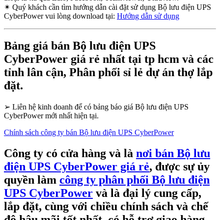
✴
Quý khách cần tìm hướng dẫn cài đặt sử dụng Bộ lưu điện UPS
CyberPower vui lòng download tại:
Hướng dẫn sử dụng
Bảng giá bán Bộ lưu điện UPS
CyberPower giá rẻ nhất tại tp hcm và các
tỉnh lân cận, Phân phối sỉ lẻ dự án thợ lắp
đặt.
➢
Liên hệ kinh doanh để có bảng báo giá Bộ lưu điện UPS
CyberPower mới nhất hiện tại.
Chính sách công ty bán Bộ lưu điện UPS CyberPower
Công ty có cửa hàng và là
nơi bán Bộ lưu
điện UPS CyberPower giá rẻ
, được sự ủy
quyền làm
công ty phân phối Bộ lưu điện
UPS CyberPower
và là đại lý cung cấp,
lắp đặt, cùng với chiều chính sách và chế
độ hậu mãi tốt nhất, có hỗ trợ giao hàng,