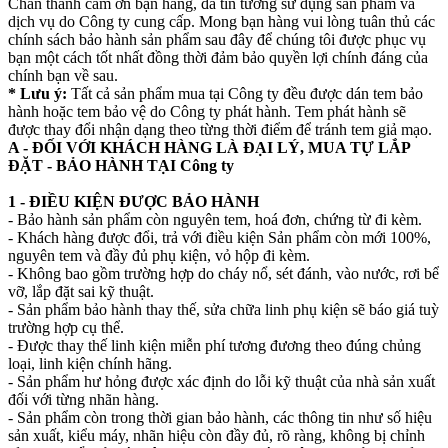
Chân thành cám ơn bạn hàng, đã tin tưởng sử dụng sản phẩm và
dịch vụ do Công ty cung cấp. Mong bạn hàng vui lòng tuân thủ các
chính sách bảo hành sản phẩm sau đây để chúng tôi được phục vụ
bạn một cách tốt nhất đồng thời đảm bảo quyền lợi chính đáng của
chính bạn về sau.
* Lưu ý:
Tất cả sản phẩm mua tại Công ty đều được dán tem bảo
hành hoặc tem bảo vệ do Công ty phát hành. Tem phát hành sẽ
được thay đổi nhận dạng theo từng thời điểm để tránh tem giả mạo.
A - ĐỐI VỚI KHÁCH HÀNG LÀ ĐẠI LÝ, MUA TỰ LẮP
ĐẶT - BẢO HÀNH TẠI Công ty
1 - ĐIỀU KIỆN ĐƯỢC BẢO HÀNH
- Bảo hành sản phẩm còn nguyên tem, hoá đơn, chứng từ đi kèm.
- Khách hàng được đổi, trả với điều kiện Sản phẩm còn mới 100%,
nguyên tem và đầy đủ phụ kiện, vỏ hộp đi kèm.
- Không bao gồm trường hợp do cháy nổ, sét đánh, vào nước, rơi bể
vỡ, lắp đặt sai kỹ thuật.
- Sản phẩm bảo hành thay thế, sửa chữa linh phụ kiện sẽ báo giá tuỳ
trường hợp cụ thể.
- Được thay thế linh kiện miễn phí tương đương theo đúng chủng
loại, linh kiện chính hãng.
- Sản phẩm hư hỏng được xác định do lỗi kỹ thuật của nhà sản xuất
đối với từng nhãn hàng.
- Sản phẩm còn trong thời gian bảo hành, các thông tin như số hiệu
sản xuất, kiểu máy, nhãn hiệu còn đầy đủ, rõ ràng, không bị chỉnh