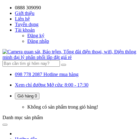
0888 309090
59%
20%
13%
18%
10%
28%
21%
Giới thiệu
Liên hệ
OFF
OFF
OFF
OFF
OFF
OFF
OFF
Tuyển dụng
Tài khoản
Đăng ký
Đăng nhập
098 778 2087
Hotline mua hàng
Xem chỉ đường
Mở cửa: 8:00 - 17:30
Giỏ hàng
0
Không có sản phẩm trong giỏ hàng!
Danh mục
sản phẩm