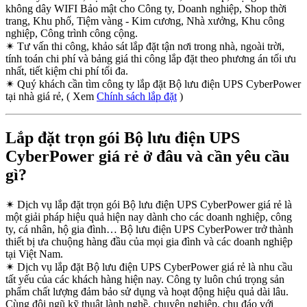
không dây WIFI Bảo mật cho Công ty, Doanh nghiệp, Shop thời
trang, Khu phố, Tiệm vàng - Kim cương, Nhà xưởng, Khu công
nghiệp, Công trình công cộng.
✴
Tư vấn thi công, khảo sát lắp đặt tận nơi trong nhà, ngoài trời,
tính toán chi phí và bảng giá thi công lắp đặt theo phương án tối ưu
nhất, tiết kiệm chi phí tối đa.
✴
Quý khách cần tìm công ty lắp đặt Bộ lưu điện UPS CyberPower
tại nhà giá rẻ, ( Xem
Chính sách lắp đặt
)
Lắp đặt trọn gói Bộ lưu điện UPS
CyberPower giá rẻ ở đâu và cần yêu cầu
gì?
✴
Dịch vụ lắp đặt trọn gói Bộ lưu điện UPS CyberPower giá rẻ là
một giải pháp hiệu quả hiện nay dành cho các doanh nghiệp, công
ty, cá nhân, hộ gia đình… Bộ lưu điện UPS CyberPower trở thành
thiết bị ưa chuộng hàng đầu của mọi gia đình và các doanh nghiệp
tại Việt Nam.
✴
Dịch vụ lắp đặt Bộ lưu điện UPS CyberPower giá rẻ là nhu cầu
tất yếu của các khách hàng hiện nay. Công ty luôn chú trọng sản
phẩm chất lượng đảm bảo sử dụng và hoạt động hiệu quả dài lâu.
Cùng đội ngũ kỹ thuật lành nghề, chuyên nghiệp, chu đáo với