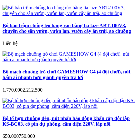
Bộ báo trộm chống leo hàng rào bằng tia laze ABT-100V3,
chuyên cho sân vườn, vườn lan, vườn cây ăn trái, ao chuồng
Liên hệ
Bộ mạch chuông trò chơi GAMESHOW G4 (4 đội chơi), nút
bấm ai nhanh hơn giành quyền trả lời
1.770.000
2.212.500
Bộ tổ hợp chuông đèn, nút nhấn báo động khẩn cấp độc lập
KS-BC03, có pin dự phòng, cắm điện 220V, lắp nổi
650.000
750.000