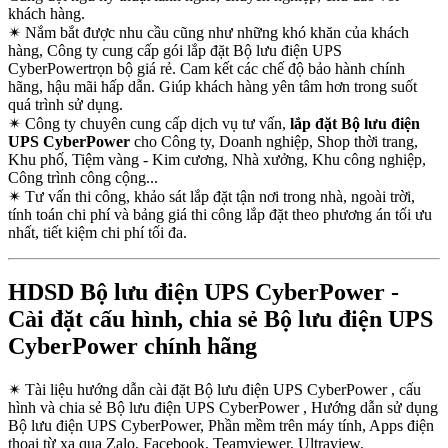
khách hàng.
✴
Nắm bắt được nhu cầu cũng như những khó khăn của khách
hàng, Công ty cung cấp gói lắp đặt Bộ lưu điện UPS
CyberPowertrọn bộ giá rẻ. Cam kết các chế độ bảo hành chính
hãng, hậu mãi hấp dẫn. Giúp khách hàng yên tâm hơn trong suốt
quá trình sử dụng.
✴
Công ty chuyên cung cấp dịch vụ tư vấn,
lắp đặt Bộ lưu điện
UPS CyberPower
cho Công ty, Doanh nghiệp, Shop thời trang,
Khu phố, Tiệm vàng - Kim cương, Nhà xưởng, Khu công nghiệp,
Công trình công cộng...
✴
Tư vấn thi công, khảo sát lắp đặt tận nơi trong nhà, ngoài trời,
tính toán chi phí và bảng giá thi công lắp đặt theo phương án tối ưu
nhất, tiết kiệm chi phí tối đa.
HDSD Bộ lưu điện UPS CyberPower -
Cài đặt cấu hình, chia sẻ Bộ lưu điện UPS
CyberPower chính hãng
✴
Tài liệu hướng dẫn cài đặt Bộ lưu điện UPS CyberPower , cấu
hình và chia sẻ Bộ lưu điện UPS CyberPower , Hướng dẫn sử dụng
Bộ lưu điện UPS CyberPower, Phần mềm trên máy tính, Apps điện
thoại từ xa qua Zalo, Facebook, Teamviewer, Ultraview.