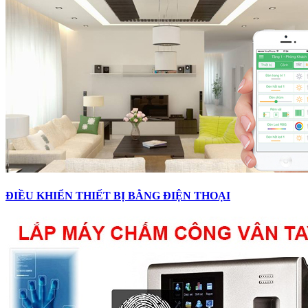
ĐIỀU KHIỂN THIẾT BỊ BẰNG ĐIỆN THOẠI