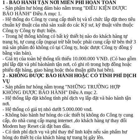
1 - BẢO HÀNH TẬN NƠI MIỄN PHÍ HOÀN TOÀN
- Sản phẩm hư hỏng đảm bảo nằm trong ''ĐIỀU KIỆN ĐƯỢC
BẢO HÀNH'' Điều A mục 1.
- Hệ thống do Công ty cung cấp thiết bị và tổ chức lắp đặt theo tiêu
chuẩn kỹ thuật của nhà sản xuất do các Kỹ sư, kỹ thuật viên thuộc
Công ty Công ty thực hiện.
- Trong hệ thống không có bất kỳ thiết bị nào do khách hàng tự
trang bị, tự cung cấp (ngoại trừ bắt buộc phải cung cấp từ bên thứ 3
mà sản phẩm đó không có tại Công ty, hoặc được Công ty đồng ý
bằng văn bản).
- Giá trị của toàn hệ thống tối thiểu 10.000.000 VNĐ. (Có bao gồm
phí lắp đặt và phí bảohành tận nơi, có ghi rõ trong hợp đồng hoặc
phiếu đặt hàng, giao hàng hoặc thỏa thuận giữa hai bên).
2 - KHÔNG ĐƯỢC BẢO HÀNH HOẶC CÓ TÍNH PHÍ DỊCH
VỤ
- Sản phẩm hư hỏng nằm trong ''NHỮNG TRƯỜNG HỢP
KHÔNG ĐƯỢC BẢO HÀNH'' Điều A mục 2.
- Hệ thống lắp đặt không tính phí dịch vụ lắp đặt và bảo hành tận
nơi.
- Hệ thống có giá trị nhỏ dưới 5.000.000 vnđ.
- Không bảo hành hư hỏng do các thiết bị không do Công ty cung
cấp, do nhà cung cấp mạng internet ,do khách hàng tự thay đổi
Modem hay Reset cài đặt ban đầu.
- Có tính phí dịch vụ và phí thay thế linh kiện nếu sản phẩm hư
hỏng do thiết bị của khách hàng tự trang bị gây lên.