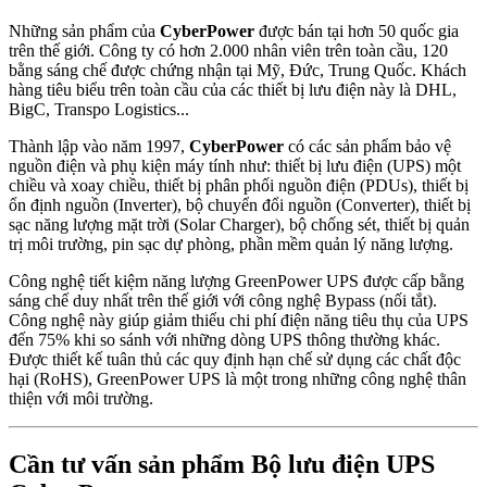
Những sản phẩm của
CyberPower
được bán tại hơn 50 quốc gia
trên thế giới. Công ty có hơn 2.000 nhân viên trên toàn cầu, 120
bằng sáng chế được chứng nhận tại Mỹ, Đức, Trung Quốc. Khách
hàng tiêu biểu trên toàn cầu của các thiết bị lưu điện này là DHL,
BigC, Transpo Logistics...
Thành lập vào năm 1997,
CyberPower
có các sản phẩm bảo vệ
nguồn điện và phụ kiện máy tính như: thiết bị lưu điện (UPS) một
chiều và xoay chiều, thiết bị phân phối nguồn điện (PDUs), thiết bị
ổn định nguồn (Inverter), bộ chuyển đổi nguồn (Converter), thiết bị
sạc năng lượng mặt trời (Solar Charger), bộ chống sét, thiết bị quản
trị môi trường, pin sạc dự phòng, phần mềm quản lý năng lượng.
Công nghệ tiết kiệm năng lượng GreenPower UPS được cấp bằng
sáng chế duy nhất trên thế giới với công nghệ Bypass (nối tắt).
Công nghệ này giúp giảm thiểu chi phí điện năng tiêu thụ của UPS
đến 75% khi so sánh với những dòng UPS thông thường khác.
Được thiết kế tuân thủ các quy định hạn chế sử dụng các chất độc
hại (RoHS), GreenPower UPS là một trong những công nghệ thân
thiện với môi trường.
Cần tư vấn sản phẩm Bộ lưu điện UPS