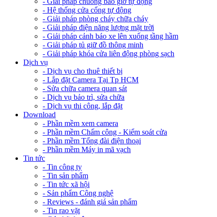
- Giải pháp chuông báo giờ tự động
- Hệ thống cửa cổng tự động
- Giải pháp phòng cháy chữa cháy
- Giải pháp điện năng lượng mặt trời
- Giải pháp cảnh báo xe lên xuống tầng hầm
- Giải pháp tủ giữ đồ thông minh
- Giải pháp khóa cửa liên động phòng sạch
Dịch vụ
- Dịch vụ cho thuê thiết bị
- Lắp đặt Camera Tại Tp HCM
- Sửa chữa camera quan sát
- Dịch vụ bảo trì, sửa chữa
- Dịch vụ thi công, lắp đặt
Download
- Phần mềm xem camera
- Phần mềm Chấm công - Kiểm soát cửa
- Phần mềm Tổng đài điện thoại
- Phần mềm Máy in mã vạch
Tin tức
- Tin công ty
- Tin sản phẩm
- Tin tức xã hội
- Sản phẩm Công nghệ
- Reviews - đánh giá sản phẩm
- Tin rao vặt