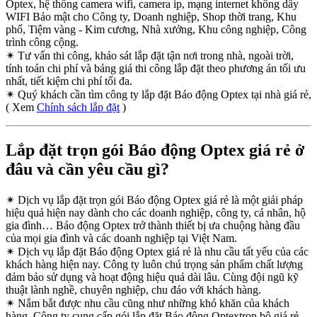
Optex, hệ thống camera wifi, camera ip, mạng internet không dây
WIFI Bảo mật cho Công ty, Doanh nghiệp, Shop thời trang, Khu
phố, Tiệm vàng - Kim cương, Nhà xưởng, Khu công nghiệp, Công
trình công cộng.
✴
Tư vấn thi công, khảo sát lắp đặt tận nơi trong nhà, ngoài trời,
tính toán chi phí và bảng giá thi công lắp đặt theo phương án tối ưu
nhất, tiết kiệm chi phí tối đa.
✴
Quý khách cần tìm công ty lắp đặt Báo động Optex tại nhà giá rẻ,
( Xem
Chính sách lắp đặt
)
Lắp đặt trọn gói Báo động Optex giá rẻ ở
đâu và cần yêu cầu gì?
✴
Dịch vụ lắp đặt trọn gói Báo động Optex giá rẻ là một giải pháp
hiệu quả hiện nay dành cho các doanh nghiệp, công ty, cá nhân, hộ
gia đình… Báo động Optex trở thành thiết bị ưa chuộng hàng đầu
của mọi gia đình và các doanh nghiệp tại Việt Nam.
✴
Dịch vụ lắp đặt Báo động Optex giá rẻ là nhu cầu tất yếu của các
khách hàng hiện nay. Công ty luôn chú trọng sản phẩm chất lượng
đảm bảo sử dụng và hoạt động hiệu quả dài lâu. Cùng đội ngũ kỹ
thuật lành nghề, chuyên nghiệp, chu đáo với khách hàng.
✴
Nắm bắt được nhu cầu cũng như những khó khăn của khách
hàng, Công ty cung cấp gói lắp đặt Báo động Optextrọn bộ giá rẻ.