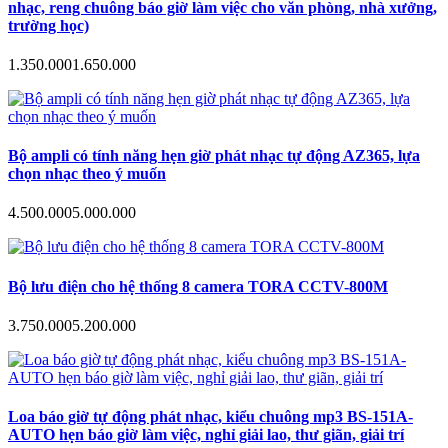
nhạc, reng chuông báo giờ làm việc cho văn phòng, nhà xưởng,
trường học)
1.350.000
1.650.000
Bộ ampli có tính năng hẹn giờ phát nhạc tự động AZ365, lựa
chọn nhạc theo ý muốn
4.500.000
5.000.000
Bộ lưu điện cho hệ thống 8 camera TORA CCTV-800M
3.750.000
5.200.000
Loa báo giờ tự động phát nhạc, kiểu chuông mp3 BS-151A-
AUTO hẹn báo giờ làm việc, nghỉ giải lao, thư giãn, giải trí