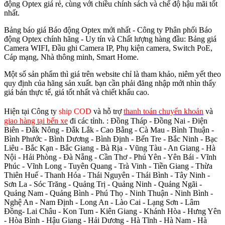
động Optex giá rẻ, cùng với chiều chính sách và chế độ hậu mãi tốt
nhất.
Bảng báo giá Báo động Optex mới nhất - Công ty Phân phối Báo
động Optex chính hãng - Uy tín và Chất lượng hàng đầu: Bảng giá
Camera WIFI, Đầu ghi Camera IP, Phụ kiện camera, Switch PoE,
Cáp mạng, Nhà thông minh, Smart Home.
Một số sản phẩm thì giá trên website chỉ là tham khảo, niêm yết theo
quy định của hãng sản xuất. bạn cần phải đăng nhập mới nhìn thấy
giá bán thực tế, giá tốt nhất và chiết khấu cao.
Hiện tại Công ty
ship COD
và hỗ trợ
thanh toán chuyển khoản
và
giao hàng tại bến xe
đi các tỉnh.
: Đồng Tháp - Đồng Nai - Điện
Biên - Đắk Nông - Đắk Lắk - Cao Bằng - Cà Mau - Bình Thuận -
Bình Phước - Bình Dương - Bình Định - Bến Tre - Bắc Ninh - Bạc
Liêu - Bắc Kạn - Bắc Giang - Bà Rịa - Vũng Tàu - An Giang - Hà
Nội - Hải Phòng - Đà Nẵng - Cần Thơ - Phú Yên - Yên Bái - Vĩnh
Phúc - Vĩnh Long - Tuyên Quang - Trà Vinh - Tiền Giang - Thừa
Thiên Huế - Thanh Hóa - Thái Nguyên - Thái Bình - Tây Ninh -
Sơn La - Sóc Trăng - Quảng Trị - Quảng Ninh - Quảng Ngãi -
Quảng Nam - Quảng Bình - Phú Thọ - Ninh Thuận - Ninh Bình -
Nghệ An - Nam Định - Long An - Lào Cai - Lạng Sơn - Lâm
Đồng- Lai Châu - Kon Tum - Kiên Giang - Khánh Hòa - Hưng Yên
- Hòa Bình - Hậu Giang - Hải Dương - Hà Tĩnh - Hà Nam - Hà