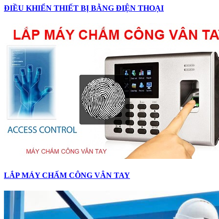
ĐIỀU KHIỂN THIẾT BỊ BẰNG ĐIỆN THOẠI
LẮP MÁY CHẤM CÔNG VÂN TAY