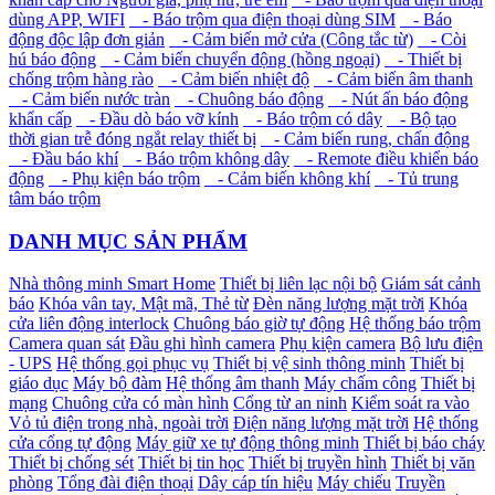
dùng APP, WIFI
- Báo trộm qua điện thoại dùng SIM
- Báo
động độc lập đơn giản
- Cảm biến mở cửa (Công tắc từ)
- Còi
hú báo động
- Cảm biến chuyển động (hồng ngoại)
- Thiết bị
chống trộm hàng rào
- Cảm biến nhiệt độ
- Cảm biến âm thanh
- Cảm biến nước tràn
- Chuông báo động
- Nút ấn báo động
khẩn cấp
- Đầu dò báo vỡ kính
- Báo trộm có dây
- Bộ tạo
thời gian trễ đóng ngắt relay thiết bị
- Cảm biến rung, chấn động
- Đầu báo khí
- Báo trộm không dây
- Remote điều khiển báo
động
- Phụ kiện báo trộm
- Cảm biến không khí
- Tủ trung
tâm báo trộm
DANH MỤC SẢN PHẨM
Nhà thông minh Smart Home
Thiết bị liên lạc nội bộ
Giám sát cảnh
báo
Khóa vân tay, Mật mã, Thẻ từ
Đèn năng lượng mặt trời
Khóa
cửa liên động interlock
Chuông báo giờ tự động
Hệ thống báo trộm
Camera quan sát
Đầu ghi hình camera
Phụ kiện camera
Bộ lưu điện
- UPS
Hệ thống gọi phục vụ
Thiết bị vệ sinh thông minh
Thiết bị
giáo dục
Máy bộ đàm
Hệ thống âm thanh
Máy chấm công
Thiết bị
mạng
Chuông cửa có màn hình
Cổng từ an ninh
Kiểm soát ra vào
Vỏ tủ điện trong nhà, ngoài trời
Điện năng lượng mặt trời
Hệ thống
cửa cổng tự động
Máy giữ xe tự động thông minh
Thiết bị báo cháy
Thiết bị chống sét
Thiết bị tin học
Thiết bị truyền hình
Thiết bị văn
phòng
Tổng đài điện thoại
Dây cáp tín hiệu
Máy chiếu
Truyền