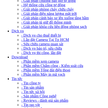
- Giải pháp chuông báo giờ tự động
- Hệ thống cửa cổng tự động
- Giải pháp phòng cháy chữa cháy
- Giải pháp điện năng lượng mặt trời
- Giải pháp cảnh báo xe lên xuống tầng hầm
- Giải pháp tủ giữ đồ thông minh
- Giải pháp khóa cửa liên động phòng sạch
Dịch vụ
- Dịch vụ cho thuê thiết bị
- Lắp đặt Camera Tại Tp HCM
- Sửa chữa camera quan sát
- Dịch vụ bảo trì, sửa chữa
- Dịch vụ thi công, lắp đặt
Download
- Phần mềm xem camera
- Phần mềm Chấm công - Kiểm soát cửa
- Phần mềm Tổng đài điện thoại
- Phần mềm Máy in mã vạch
Tin tức
- Tin công ty
- Tin sản phẩm
- Tin tức xã hội
- Sản phẩm Công nghệ
- Reviews - đánh giá sản phẩm
- Tin rao vặt