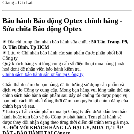
Giang - Gia Lai.
Bảo hành Báo động Optex chính hãng -
Sửa chữa Báo động Optex
✴
Địa chỉ trung tâm nhận bảo hành sửa chữa :
50 Tân Trang, P9,
Q. Tân Bình, Tp HCM
✴
Lưu ý:
Chỉ nhận bảo hành các sản phẩm được phân phối bởi
Công ty.
Quý khách hàng vui lòng cung cấp số điện thoại mua hàng (hoặc
hoá đơn) để nhân viên bảo hành kiểm tra.
Chính sách bảo hành sản phẩm tại Công ty
Chân thành cám ơn bạn hàng, đã tin tưởng sử dụng sản phẩm và
dịch vụ do Công ty cung cấp. Mong bạn hàng vui lòng tuân thủ các
chính sách bảo hành sản phẩm sau đây để chúng tôi được phục vụ
bạn một cách tốt nhất đồng thời đảm bảo quyền lợi chính đáng của
chính bạn về sau.
* Lưu ý:
Tất cả sản phẩm mua tại Công ty đều được dán tem bảo
hành hoặc tem bảo vệ do Công ty phát hành. Tem phát hành sẽ
được thay đổi nhận dạng theo từng thời điểm để tránh tem giả mạo.
A - ĐỐI VỚI KHÁCH HÀNG LÀ ĐẠI LÝ, MUA TỰ LẮP
ĐẶT - BẢO HÀNH TẠI Công ty