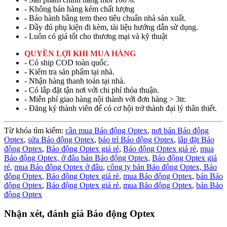
- Không bán hàng kém chất lượng
- Bảo hành bằng tem theo tiêu chuẩn nhà sản xuất.
- Đầy đủ phụ kiện đi kèm, tài liệu hướng dẫn sử dụng.
- Luôn có giá tốt cho thương mại và kỹ thuật
QUYỀN LỢI KHI MUA HÀNG
- Có ship COD toàn quốc.
- Kiểm tra sản phẩm tại nhà.
- Nhận hàng thanh toán tại nhà.
- Có lắp đặt tận nơi với chi phí thỏa thuận.
- Miễn phí giao hàng nội thành với đơn hàng > 3tr.
- Đăng ký thành viên để có cơ hội trở thành đại lý thân thiết.
Từ khóa tìm kiếm:
cần mua Báo động Optex
,
nơi bán Báo động
Optex
,
sửa Báo động Optex
,
bảo trì Báo động Optex
,
lắp đặt Báo
động Optex
,
Báo động Optex giá rẻ
,
Báo động Optex giá rẻ
,
mua
Báo động Optex,
ở đâu bán Báo động Optex
,
Báo động Optex giá
rẻ
,
mua Báo động Optex ở đâu
,
công ty bán Báo động Optex,
Báo
động Optex
,
Báo động Optex giá rẻ
,
mua Báo động Optex
,
bán Báo
động Optex
,
Báo động Optex giá rẻ
,
mua Báo động Optex
,
bán Báo
động Optex
Nhận xét, đánh giá Báo động Optex