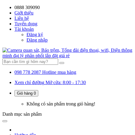
0888 309090
59%
20%
13%
18%
10%
28%
21%
Giới thiệu
Liên hệ
OFF
OFF
OFF
OFF
OFF
OFF
OFF
Tuyển dụng
Tài khoản
Đăng ký
Đăng nhập
098 778 2087
Hotline mua hàng
Xem chỉ đường
Mở cửa: 8:00 - 17:30
Giỏ hàng
0
Không có sản phẩm trong giỏ hàng!
Danh mục
sản phẩm