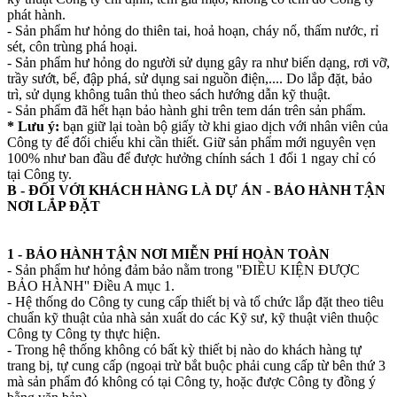
phát hành.
- Sản phẩm hư hỏng do thiên tai, hoả hoạn, cháy nổ, thấm nước, rỉ
sét, côn trùng phá hoại.
- Sản phẩm hư hỏng do người sử dụng gây ra như biến dạng, rơi vỡ,
trầy sướt, bể, đập phá, sử dụng sai nguồn điện,.... Do lắp đặt, bảo
trì, sử dụng không tuân thủ theo sách hướng dẫn kỹ thuật.
- Sản phẩm đã hết hạn bảo hành ghi trên tem dán trên sản phẩm.
* Lưu ý:
bạn giữ lại toàn bộ giấy tờ khi giao dịch với nhân viên của
Công ty để đối chiếu khi cần thiết. Giữ sản phẩm mới nguyên vẹn
100% như ban đầu để được hưởng chính sách 1 đổi 1 ngay chỉ có
tại Công ty.
B - ĐỐI VỚI KHÁCH HÀNG LÀ DỰ ÁN - BẢO HÀNH TẬN
NƠI LẮP ĐẶT
1 - BẢO HÀNH TẬN NƠI MIỄN PHÍ HOÀN TOÀN
- Sản phẩm hư hỏng đảm bảo nằm trong ''ĐIỀU KIỆN ĐƯỢC
BẢO HÀNH'' Điều A mục 1.
- Hệ thống do Công ty cung cấp thiết bị và tổ chức lắp đặt theo tiêu
chuẩn kỹ thuật của nhà sản xuất do các Kỹ sư, kỹ thuật viên thuộc
Công ty Công ty thực hiện.
- Trong hệ thống không có bất kỳ thiết bị nào do khách hàng tự
trang bị, tự cung cấp (ngoại trừ bắt buộc phải cung cấp từ bên thứ 3
mà sản phẩm đó không có tại Công ty, hoặc được Công ty đồng ý