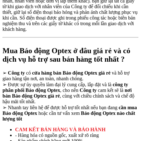
nhân, nhân viên hoặc đơn vị lắp thêm khác). bạn giữ lại tất cả giấy
tờ khi giao dịch với nhân viên của Công ty để đối chiếu khi cần
thiết, giữ lại số điện thoại báo hỏng và phản ánh chất lượng phục vụ
khi cần. Số điện thoại được ghi trong phiếu công tác hoặc biên bản
nghiệm thu và trên các giấy tờ khác có trong mỗi lần giao dịch với
khách hàng.
Mua Báo động Optex ở đâu giá rẻ và có
dịch vụ hỗ trợ sau bán hàng tốt nhất ?
➢
Công ty
có
cửa hàng bán Báo động Optex giá rẻ
và hỗ trợ
giao hàng tận nơi, an toàn, nhanh chóng.
➢
Được sự ủy quyền làm đại lý cung cấp, lắp đặt và là
công ty
phân phối Báo động Optex
, cho nên
Công ty
cam kết sẽ là
nơi
bán Báo động Optex giá rẻ
, cùng với chiều chính sách và chế độ
hậu mãi tốt nhất.
➢
Nhanh tay liên hệ để được hỗ trợ tốt nhất nếu bạn đang
cần mua
Báo động Optex
hoặc cần tư vấn xem
Báo động Optex nào chất
lượng tốt
CAM KẾT BÁN HÀNG VÀ BẢO HÀNH
- Hàng hóa có nguồn gốc, xuất xứ rõ ràng
- Sản phẩm chính hãng mới 100%.