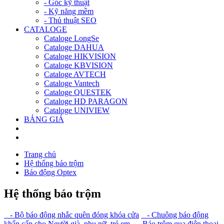
- Góc kỹ thuật
- Kỹ năng mềm
- Thủ thuật SEO
CATALOGE
Cataloge LongSe
Cataloge DAHUA
Cataloge HIKVISION
Cataloge KBVISION
Cataloge AVTECH
Cataloge Vantech
Cataloge QUESTEK
Cataloge HD PARAGON
Cataloge UNIVIEW
BẢNG GIÁ
Trang chủ
Hệ thống báo trộm
Báo động Optex
Hệ thống báo trộm
- Bộ báo động nhắc quên đóng khóa cửa
- Chuông báo động
khẩn cấp cho Người già, phụ nữ, trẻ em
- Báo trộm qua điện thoại