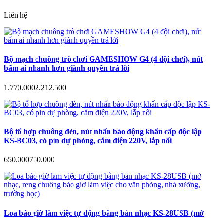
Liên hệ
Bộ mạch chuông trò chơi GAMESHOW G4 (4 đội chơi), nút
bấm ai nhanh hơn giành quyền trả lời
1.770.000
2.212.500
Bộ tổ hợp chuông đèn, nút nhấn báo động khẩn cấp độc lập
KS-BC03, có pin dự phòng, cắm điện 220V, lắp nổi
650.000
750.000
Loa báo giờ làm việc tự động bằng bản nhạc KS-28USB (mở