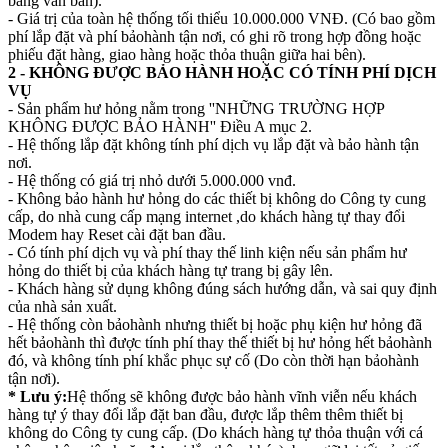
bằng văn bản).
- Giá trị của toàn hệ thống tối thiểu 10.000.000 VNĐ. (Có bao gồm
phí lắp đặt và phí bảohành tận nơi, có ghi rõ trong hợp đồng hoặc
phiếu đặt hàng, giao hàng hoặc thỏa thuận giữa hai bên).
2 - KHÔNG ĐƯỢC BẢO HÀNH HOẶC CÓ TÍNH PHÍ DỊCH
VỤ
- Sản phẩm hư hỏng nằm trong ''NHỮNG TRƯỜNG HỢP
KHÔNG ĐƯỢC BẢO HÀNH'' Điều A mục 2.
- Hệ thống lắp đặt không tính phí dịch vụ lắp đặt và bảo hành tận
nơi.
- Hệ thống có giá trị nhỏ dưới 5.000.000 vnđ.
- Không bảo hành hư hỏng do các thiết bị không do Công ty cung
cấp, do nhà cung cấp mạng internet ,do khách hàng tự thay đổi
Modem hay Reset cài đặt ban đầu.
- Có tính phí dịch vụ và phí thay thế linh kiện nếu sản phẩm hư
hỏng do thiết bị của khách hàng tự trang bị gây lên.
- Khách hàng sử dụng không đúng sách hướng dẫn, và sai quy định
của nhà sản xuất.
- Hệ thống còn bảohành nhưng thiết bị hoặc phụ kiện hư hỏng đã
hết bảohành thì được tính phí thay thế thiết bị hư hỏng hết bảohành
đó, và không tính phí khắc phục sự cố (Do còn thời hạn bảohành
tận nơi).
* Lưu ý:
Hệ thống sẽ không được bảo hành vĩnh viễn nếu khách
hàng tự ý thay đổi lắp đặt ban đầu, được lắp thêm thêm thiết bị
không do Công ty cung cấp. (Do khách hàng tự thỏa thuận với cá