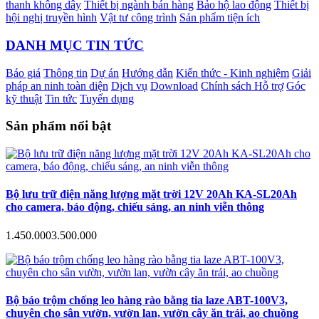
thanh không dây
Thiết bị ngành bán hàng
Bảo hộ lao động
Thiết bị
hội nghị truyền hình
Vật tư công trình
Sản phẩm tiện ích
DANH MỤC TIN TỨC
Báo giá
Thông tin
Dự án
Hướng dẫn
Kiến thức - Kinh nghiệm
Giải
pháp an ninh toàn diện
Dịch vụ
Download
Chính sách Hỗ trợ
Góc
kỹ thuật
Tin tức
Tuyển dụng
Sản phẩm nổi bật
Bộ lưu trữ điện năng lượng mặt trời 12V 20Ah KA-SL20Ah
cho camera, báo động, chiếu sáng, an ninh viễn thông
1.450.000
3.500.000
Bộ báo trộm chống leo hàng rào bằng tia laze ABT-100V3,
chuyên cho sân vườn, vườn lan, vườn cây ăn trái, ao chuồng