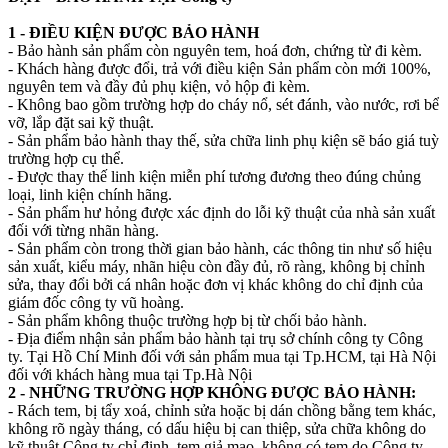
1 - ĐIỀU KIỆN ĐƯỢC BẢO HÀNH
- Bảo hành sản phẩm còn nguyên tem, hoá đơn, chứng từ đi kèm.
- Khách hàng được đổi, trả với điều kiện Sản phẩm còn mới 100%,
nguyên tem và đầy đủ phụ kiện, vỏ hộp đi kèm.
- Không bao gồm trường hợp do cháy nổ, sét đánh, vào nước, rơi bể
vỡ, lắp đặt sai kỹ thuật.
- Sản phẩm bảo hành thay thế, sửa chữa linh phụ kiện sẽ báo giá tuỳ
trường hợp cụ thể.
- Được thay thế linh kiện miễn phí tương đương theo đúng chủng
loại, linh kiện chính hãng.
- Sản phẩm hư hỏng được xác định do lỗi kỹ thuật của nhà sản xuất
đối với từng nhãn hàng.
- Sản phẩm còn trong thời gian bảo hành, các thông tin như số hiệu
sản xuất, kiểu máy, nhãn hiệu còn đầy đủ, rõ ràng, không bị chỉnh
sửa, thay đổi bởi cá nhân hoặc đơn vị khác không do chỉ định của
giám đốc công ty vũ hoàng.
- Sản phẩm không thuộc trường hợp bị từ chối bảo hành.
- Địa điểm nhận sản phẩm bảo hành tại trụ sở chính công ty Công
ty. Tại Hồ Chí Minh đối với sản phẩm mua tại Tp.HCM, tại Hà Nội
đối với khách hàng mua tại Tp.Hà Nội
2 - NHỮNG TRƯỜNG HỢP KHÔNG ĐƯỢC BẢO HÀNH:
- Rách tem, bị tẩy xoá, chỉnh sửa hoặc bị dán chồng bằng tem khác,
không rõ ngày tháng, có dấu hiệu bị can thiệp, sửa chữa không do
kỹ thuật Công ty chỉ định, tem giả mạo, không có tem do Công ty