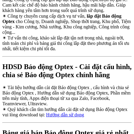
Cam kết các chế độ bảo hành chính hãng, hậu mãi hấp dẫn. Giúp
khách hàng yên tâm hơn trong suốt quá trình sử dụng.
✴
Công ty chuyên cung cấp dịch vụ tư vấn,
lắp đặt Báo động
Optex
cho Công ty, Doanh nghiệp, Shop thời trang, Khu phố, Tiệm
vàng - Kim cương, Nhà xưởng, Khu công nghiệp, Công trình công
cộng...
✴
Tư vấn thi công, khảo sát lắp đặt tận nơi trong nhà, ngoài trời,
tính toán chi phí và bảng giá thi công lắp đặt theo phương án tối ưu
nhất, tiết kiệm chi phí tối đa.
HDSD Báo động Optex - Cài đặt cấu hình,
chia sẻ Báo động Optex chính hãng
✴
Tài liệu hướng dẫn cài đặt Báo động Optex , cấu hình và chia sẻ
Báo động Optex , Hướng dẫn sử dụng Báo động Optex, Phần mềm
trên máy tính, Apps điện thoại từ xa qua Zalo, Facebook,
Teamviewer, Ultraview.
✴
Quý khách cần tìm hướng dẫn cài đặt sử dụng Báo động Optex
vui lòng download tại:
Hướng dẫn sử dụng
Bảng giá bán Báo động Optex giá rẻ nhất